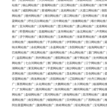
推广
|
松原网站推广
|
大庆网站推广
|
那曲网站推广
|
东丽网站推广
|
雨花台
站推广
|
铜山网站推广
|
姜堰网站推广
|
滨江网站推广
|
乐清网站推广
|
海宁
站推广
|
城阳网站推广
|
黄埔网站推广
|
龙岗网站推广
|
大渡口网站推广
|
朝
网站推广
|
赣州网站推广
|
潍坊网站推广
|
湛江网站推广
|
贺州网站推广
|
常
梁网站推广
|
呼伦贝尔网站推广
|
汉中网站推广
|
张掖网站推广
|
喀什网站推
推广
|
宜兴网站推广
|
滨海网站推广
|
贾汪网站推广
|
萧山网站推广
|
龙港网
推广
|
即墨网站推广
|
花都网站推广
|
龙华网站推广
|
渝北网站推广
|
卢湾网
推广
|
济宁网站推广
|
肇庆网站推广
|
玉林网站推广
|
张家界网站推广
|
孝感
尔网站推广
|
榆林网站推广
|
平凉网站推广
|
伊犁网站推广
|
营口网站推广
|
响水网站推广
|
余杭网站推广
|
永嘉网站推广
|
东阳网站推广
|
临海网站推广
巴南网站推广
|
闸北网站推广
|
扬州网站推广
|
舟山网站推广
|
厦门网站推广
广
|
益阳网站推广
|
荆州网站推广
|
濮阳网站推广
|
遂宁网站推广
|
沧州网站
网站推广
|
七台河网站推广
|
澳门网站推广
|
北辰网站推广
|
江宁网站推广
|
湖网站推广
|
莱芜网站推广
|
平度网站推广
|
南沙网站推广
|
光明网站推广
|
庆网站推广
|
抚州网站推广
|
威海网站推广
|
茂名网站推广
|
百色网站推广
|
安盟网站推广
|
商洛网站推广
|
庆阳网站推广
|
辽阳网站推广
|
牡丹江网站推
广
|
莱西网站推广
|
从化网站推广
|
大鹏网站推广
|
永川网站推广
|
杨浦网站
广
|
广东网站推广
|
惠州网站推广
|
钦州网站推广
|
郴州网站推广
|
咸宁网站
网站推广
|
盘锦网站推广
|
黑河网站推广
|
静海网站推广
|
高淳网站推广
|
建
港网站推广
|
南安网站推广
|
铜陵网站推广
|
滨州网站推广
|
广西网站推广
|
阿拉善盟网站推广
|
陇南网站推广
|
铁岭网站推广
|
绥化网站推广
|
宝坻网站