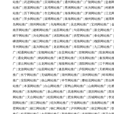
站推广
|
武进网站推广
|
滨湖网站推广
|
通州网站推广
|
广陵网站推广
|
盐都
站推广
|
慈溪网站推广
|
龙湾网站推广
|
秀洲网站推广
|
长兴网站推广
|
柯桥
站推广
|
历下网站推广
|
市北网站推广
|
海珠网站推广
|
罗湖网站推广
|
江北
站推广
|
萍乡网站推广
|
淄博网站推广
|
珠海网站推广
|
柳州网站推广
|
湘潭
岛网站推广
|
朔州网站推广
|
乌海网站推广
|
吴忠网站推广
|
宝鸡网站推广
|
南开网站推广
|
建邺网站推广
|
姑苏网站推广
|
句容网站推广
|
新北网站推广
睢宁网站推广
|
兴化网站推广
|
沭阳网站推广
|
拱墅网站推广
|
奉化网站推广
嵊泗网站推广
|
椒江网站推广
|
缙云网站推广
|
瑶海网站推广
|
槐荫网站推广
常州网站推广
|
嘉兴网站推广
|
龙岩网站推广
|
阜阳网站推广
|
九江网站推广
广
|
昭通网站推广
|
安顺网站推广
|
自贡网站推广
|
邯郸网站推广
|
阳泉网站
广
|
通化网站推广
|
鹤岗网站推广
|
林芝网站推广
|
河东网站推广
|
秦淮网站
广
|
灌云网站推广
|
云龙网站推广
|
海陵网站推广
|
泗阳网站推广
|
江干网站
广
|
龙游网站推广
|
仙居网站推广
|
遂昌网站推广
|
庐阳网站推广
|
天桥网站
推广
|
长宁网站推广
|
无锡网站推广
|
湖州网站推广
|
漳州网站推广
|
蚌埠网
推广
|
安阳网站推广
|
保山网站推广
|
毕节网站推广
|
攀枝花网站推广
|
邢台
站推广
|
本溪网站推广
|
白山网站推广
|
双鸭山网站推广
|
山南网站推广
|
红
网站推广
|
东海网站推广
|
泉山网站推广
|
高港网站推广
|
泗洪网站推广
|
西
网站推广
|
天台网站推广
|
松阳网站推广
|
肥东网站推广
|
历城网站推广
|
李
阴网站推广
|
浙江网站推广
|
绍兴网站推广
|
宁德网站推广
|
淮南网站推广
|
壁网站推广
|
丽江网站推广
|
铜仁网站推广
|
泸州网站推广
|
保定网站推广
|