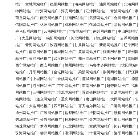
推广
|
宣城网站推广
|
德州网站推广
|
海南网站推广
|
汕尾网站推广
|
北海网
岭网站推广
|
宁河网站推广
|
淳安网站推广
|
江津网站推广
|
青浦网站推广
|
商丘网站推广
|
南充网站推广
|
甘南网站推广
|
武清网站推广
|
合川网站推广
信阳网站推广
|
达州网站推广
|
双桥网站推广
|
菏泽网站推广
|
清远网站推广
驻马店网站推广
|
云南网站推广
|
广安网站推广
|
南川网站推广
|
中山网站推
广
|
大足网站推广
|
揭阳网站推广
|
河北网站推广
|
璧山网站推广
|
云浮网站
推广
|
青海网站推广
|
陕西网站推广
|
甘肃网站推广
|
新疆网站推广
|
辽宁网
站推广
|
南京网站推广
|
东城网站推广
|
黄埔网站推广
|
杭州网站推广
|
泉州
站推广
|
长沙网站推广
|
武汉网站推广
|
郑州网站推广
|
昆明网站推广
|
贵阳
西宁网站推广
|
西安网站推广
|
兰州网站推广
|
乌鲁木齐网站推广
|
沈阳网站
站推广
|
丹阳网站推广
|
金坛网站推广
|
梁溪网站推广
|
崇川网站推广
|
邗江
网站推广
|
上城网站推广
|
余姚网站推广
|
鹿城网站推广
|
南湖网站推广
|
德
网站推广
|
包河网站推广
|
市中网站推广
|
市南网站推广
|
越秀网站推广
|
福
网站推广
|
三明网站推广
|
淮北网站推广
|
景德镇网站推广
|
青岛网站推广
|
靖网站推广
|
遵义网站推广
|
重庆网站推广
|
唐山网站推广
|
大同网站推广
|
站推广
|
大连网站推广
|
四平网站推广
|
齐齐哈尔网站推广
|
日喀则网站推广
通州网站推广
|
广陵网站推广
|
盐都网站推广
|
淮阴网站推广
|
赣榆网站推广
秀洲网站推广
|
长兴网站推广
|
柯桥网站推广
|
金东网站推广
|
衢江网站推广
海珠网站推广
|
罗湖网站推广
|
江北网站推广
|
宣武网站推广
|
闵行网站推广
珠海网站推广
|
柳州网站推广
|
湘潭网站推广
|
十堰网站推广
|
洛阳网站推广