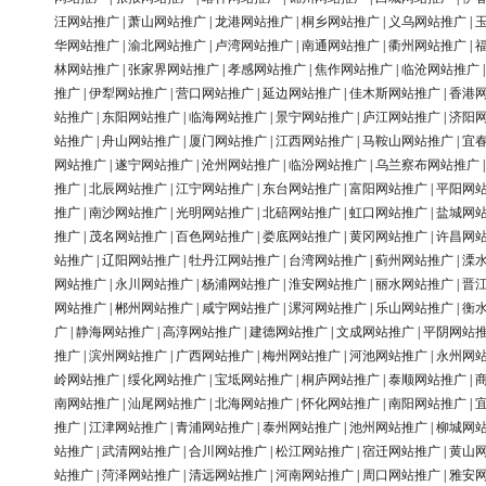
汪网站推广
|
萧山网站推广
|
龙港网站推广
|
桐乡网站推广
|
义乌网站推广
|
华网站推广
|
渝北网站推广
|
卢湾网站推广
|
南通网站推广
|
衢州网站推广
|
林网站推广
|
张家界网站推广
|
孝感网站推广
|
焦作网站推广
|
临沧网站推广
推广
|
伊犁网站推广
|
营口网站推广
|
延边网站推广
|
佳木斯网站推广
|
香港
站推广
|
东阳网站推广
|
临海网站推广
|
景宁网站推广
|
庐江网站推广
|
济阳
站推广
|
舟山网站推广
|
厦门网站推广
|
江西网站推广
|
马鞍山网站推广
|
宜
网站推广
|
遂宁网站推广
|
沧州网站推广
|
临汾网站推广
|
乌兰察布网站推广
推广
|
北辰网站推广
|
江宁网站推广
|
东台网站推广
|
富阳网站推广
|
平阳网
推广
|
南沙网站推广
|
光明网站推广
|
北碚网站推广
|
虹口网站推广
|
盐城网
推广
|
茂名网站推广
|
百色网站推广
|
娄底网站推广
|
黄冈网站推广
|
许昌网
站推广
|
辽阳网站推广
|
牡丹江网站推广
|
台湾网站推广
|
蓟州网站推广
|
溧
网站推广
|
永川网站推广
|
杨浦网站推广
|
淮安网站推广
|
丽水网站推广
|
晋
网站推广
|
郴州网站推广
|
咸宁网站推广
|
漯河网站推广
|
乐山网站推广
|
衡
广
|
静海网站推广
|
高淳网站推广
|
建德网站推广
|
文成网站推广
|
平阴网站
推广
|
滨州网站推广
|
广西网站推广
|
梅州网站推广
|
河池网站推广
|
永州网
岭网站推广
|
绥化网站推广
|
宝坻网站推广
|
桐庐网站推广
|
泰顺网站推广
|
南网站推广
|
汕尾网站推广
|
北海网站推广
|
怀化网站推广
|
南阳网站推广
|
推广
|
江津网站推广
|
青浦网站推广
|
泰州网站推广
|
池州网站推广
|
柳城网
站推广
|
武清网站推广
|
合川网站推广
|
松江网站推广
|
宿迁网站推广
|
黄山
站推广
|
菏泽网站推广
|
清远网站推广
|
河南网站推广
|
周口网站推广
|
雅安