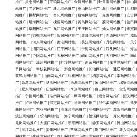
推广
|
吴忠网站推广
|
宝鸡网站推广
|
金昌网站推广
|
吐鲁番网站推广
|
鞍山
站推广
|
句容网站推广
|
新北网站推广
|
惠山网站推广
|
海门网站推广
|
江都
站推广
|
拱墅网站推广
|
奉化网站推广
|
瓯海网站推广
|
嘉善网站推广
|
安吉
站推广
|
瑶海网站推广
|
槐荫网站推广
|
黄岛网站推广
|
荔湾网站推广
|
盐田
站推广
|
阜阳网站推广
|
九江网站推广
|
枣庄网站推广
|
汕头网站推广
|
来宾
网站推广
|
邯郸网站推广
|
阳泉网站推广
|
赤峰网站推广
|
固原网站推广
|
咸
网站推广
|
河东网站推广
|
秦淮网站推广
|
吴江网站推广
|
丹徒网站推广
|
天
网站推广
|
泗阳网站推广
|
江干网站推广
|
宁海网站推广
|
洞头网站推广
|
海
网站推广
|
庐阳网站推广
|
天桥网站推广
|
崂山网站推广
|
天河网站推广
|
南
州网站推广
|
漳州网站推广
|
蚌埠网站推广
|
新余网站推广
|
东营网站推广
|
节网站推广
|
攀枝花网站推广
|
邢台网站推广
|
长治网站推广
|
通辽网站推广
双鸭山网站推广
|
山南网站推广
|
红桥网站推广
|
栖霞网站推广
|
常熟网站推
广
|
高港网站推广
|
泗洪网站推广
|
西湖网站推广
|
象山网站推广
|
瑞安网站
广
|
肥东网站推广
|
历城网站推广
|
李沧网站推广
|
白云网站推广
|
宝安网站
推广
|
宁德网站推广
|
淮南网站推广
|
鹰潭网站推广
|
烟台网站推广
|
韶关网
推广
|
泸州网站推广
|
保定网站推广
|
忻州网站推广
|
鄂尔多斯网站推广
|
延
曲网站推广
|
东丽网站推广
|
雨花台网站推广
|
润州网站推广
|
溧阳网站推广
滨江网站推广
|
乐清网站推广
|
海宁网站推广
|
兰溪网站推广
|
开化网站推广
龙岗网站推广
|
大渡口网站推广
|
朝阳网站推广
|
静安网站推广
|
昆山网站推
广
|
湛江网站推广
|
贺州网站推广
|
常德网站推广
|
荆门网站推广
|
新乡网站
网站推广
|
张掖网站推广
|
喀什网站推广
|
锦州网站推广
|
白城网站推广
|
伊