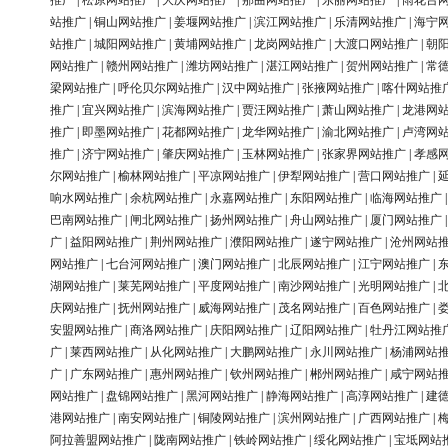
推广
|
松原网站推广
|
大庆网站推广
|
那曲网站推广
|
东丽网站推广
|
雨花台
站推广
|
铜山网站推广
|
姜堰网站推广
|
滨江网站推广
|
乐清网站推广
|
海宁
站推广
|
城阳网站推广
|
黄埔网站推广
|
龙岗网站推广
|
大渡口网站推广
|
朝
网站推广
|
赣州网站推广
|
潍坊网站推广
|
湛江网站推广
|
贺州网站推广
|
常
梁网站推广
|
呼伦贝尔网站推广
|
汉中网站推广
|
张掖网站推广
|
喀什网站推
推广
|
宜兴网站推广
|
滨海网站推广
|
贾汪网站推广
|
萧山网站推广
|
龙港网
推广
|
即墨网站推广
|
花都网站推广
|
龙华网站推广
|
渝北网站推广
|
卢湾网
推广
|
济宁网站推广
|
肇庆网站推广
|
玉林网站推广
|
张家界网站推广
|
孝感
尔网站推广
|
榆林网站推广
|
平凉网站推广
|
伊犁网站推广
|
营口网站推广
|
响水网站推广
|
余杭网站推广
|
永嘉网站推广
|
东阳网站推广
|
临海网站推广
巴南网站推广
|
闸北网站推广
|
扬州网站推广
|
舟山网站推广
|
厦门网站推广
广
|
益阳网站推广
|
荆州网站推广
|
濮阳网站推广
|
遂宁网站推广
|
沧州网站
网站推广
|
七台河网站推广
|
澳门网站推广
|
北辰网站推广
|
江宁网站推广
|
湖网站推广
|
莱芜网站推广
|
平度网站推广
|
南沙网站推广
|
光明网站推广
|
庆网站推广
|
抚州网站推广
|
威海网站推广
|
茂名网站推广
|
百色网站推广
|
安盟网站推广
|
商洛网站推广
|
庆阳网站推广
|
辽阳网站推广
|
牡丹江网站推
广
|
莱西网站推广
|
从化网站推广
|
大鹏网站推广
|
永川网站推广
|
杨浦网站
广
|
广东网站推广
|
惠州网站推广
|
钦州网站推广
|
郴州网站推广
|
咸宁网站
网站推广
|
盘锦网站推广
|
黑河网站推广
|
静海网站推广
|
高淳网站推广
|
建
港网站推广
|
南安网站推广
|
铜陵网站推广
|
滨州网站推广
|
广西网站推广
|
阿拉善盟网站推广
|
陇南网站推广
|
铁岭网站推广
|
绥化网站推广
|
宝坻网站