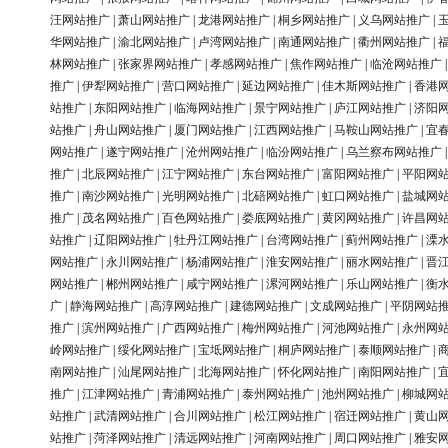
汪网站推广
|
萧山网站推广
|
龙港网站推广
|
桐乡网站推广
|
义乌网站推广
|
华网站推广
|
渝北网站推广
|
卢湾网站推广
|
南通网站推广
|
衢州网站推广
|
林网站推广
|
张家界网站推广
|
孝感网站推广
|
焦作网站推广
|
临沧网站推广
推广
|
伊犁网站推广
|
营口网站推广
|
延边网站推广
|
佳木斯网站推广
|
香港
站推广
|
东阳网站推广
|
临海网站推广
|
景宁网站推广
|
庐江网站推广
|
济阳
站推广
|
舟山网站推广
|
厦门网站推广
|
江西网站推广
|
马鞍山网站推广
|
宜
网站推广
|
遂宁网站推广
|
沧州网站推广
|
临汾网站推广
|
乌兰察布网站推广
推广
|
北辰网站推广
|
江宁网站推广
|
东台网站推广
|
富阳网站推广
|
平阳网
推广
|
南沙网站推广
|
光明网站推广
|
北碚网站推广
|
虹口网站推广
|
盐城网
推广
|
茂名网站推广
|
百色网站推广
|
娄底网站推广
|
黄冈网站推广
|
许昌网
站推广
|
辽阳网站推广
|
牡丹江网站推广
|
台湾网站推广
|
蓟州网站推广
|
溧
网站推广
|
永川网站推广
|
杨浦网站推广
|
淮安网站推广
|
丽水网站推广
|
晋
网站推广
|
郴州网站推广
|
咸宁网站推广
|
漯河网站推广
|
乐山网站推广
|
衡
广
|
静海网站推广
|
高淳网站推广
|
建德网站推广
|
文成网站推广
|
平阴网站
推广
|
滨州网站推广
|
广西网站推广
|
梅州网站推广
|
河池网站推广
|
永州网
岭网站推广
|
绥化网站推广
|
宝坻网站推广
|
桐庐网站推广
|
泰顺网站推广
|
南网站推广
|
汕尾网站推广
|
北海网站推广
|
怀化网站推广
|
南阳网站推广
|
推广
|
江津网站推广
|
青浦网站推广
|
泰州网站推广
|
池州网站推广
|
柳城网
站推广
|
武清网站推广
|
合川网站推广
|
松江网站推广
|
宿迁网站推广
|
黄山
站推广
|
菏泽网站推广
|
清远网站推广
|
河南网站推广
|
周口网站推广
|
雅安