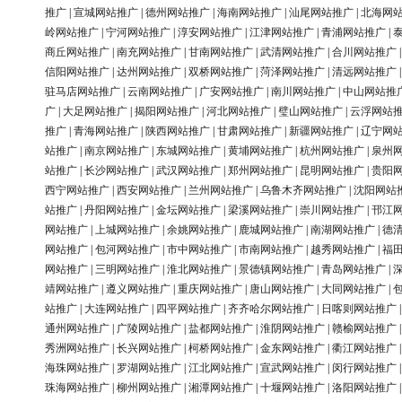
推广
|
宣城网站推广
|
德州网站推广
|
海南网站推广
|
汕尾网站推广
|
北海网
岭网站推广
|
宁河网站推广
|
淳安网站推广
|
江津网站推广
|
青浦网站推广
|
商丘网站推广
|
南充网站推广
|
甘南网站推广
|
武清网站推广
|
合川网站推广
信阳网站推广
|
达州网站推广
|
双桥网站推广
|
菏泽网站推广
|
清远网站推广
驻马店网站推广
|
云南网站推广
|
广安网站推广
|
南川网站推广
|
中山网站推
广
|
大足网站推广
|
揭阳网站推广
|
河北网站推广
|
璧山网站推广
|
云浮网站
推广
|
青海网站推广
|
陕西网站推广
|
甘肃网站推广
|
新疆网站推广
|
辽宁网
站推广
|
南京网站推广
|
东城网站推广
|
黄埔网站推广
|
杭州网站推广
|
泉州
站推广
|
长沙网站推广
|
武汉网站推广
|
郑州网站推广
|
昆明网站推广
|
贵阳
西宁网站推广
|
西安网站推广
|
兰州网站推广
|
乌鲁木齐网站推广
|
沈阳网站
站推广
|
丹阳网站推广
|
金坛网站推广
|
梁溪网站推广
|
崇川网站推广
|
邗江
网站推广
|
上城网站推广
|
余姚网站推广
|
鹿城网站推广
|
南湖网站推广
|
德
网站推广
|
包河网站推广
|
市中网站推广
|
市南网站推广
|
越秀网站推广
|
福
网站推广
|
三明网站推广
|
淮北网站推广
|
景德镇网站推广
|
青岛网站推广
|
靖网站推广
|
遵义网站推广
|
重庆网站推广
|
唐山网站推广
|
大同网站推广
|
站推广
|
大连网站推广
|
四平网站推广
|
齐齐哈尔网站推广
|
日喀则网站推广
通州网站推广
|
广陵网站推广
|
盐都网站推广
|
淮阴网站推广
|
赣榆网站推广
秀洲网站推广
|
长兴网站推广
|
柯桥网站推广
|
金东网站推广
|
衢江网站推广
海珠网站推广
|
罗湖网站推广
|
江北网站推广
|
宣武网站推广
|
闵行网站推广
珠海网站推广
|
柳州网站推广
|
湘潭网站推广
|
十堰网站推广
|
洛阳网站推广