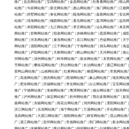
推广
|
吴忠网站推广
|
宝鸡网站推广
|
金昌网站推广
|
吐鲁番网站推广
|
鞍山
站推广
|
句容网站推广
|
新北网站推广
|
惠山网站推广
|
海门网站推广
|
江都
站推广
|
拱墅网站推广
|
奉化网站推广
|
瓯海网站推广
|
嘉善网站推广
|
安吉
站推广
|
瑶海网站推广
|
槐荫网站推广
|
黄岛网站推广
|
荔湾网站推广
|
盐田
站推广
|
阜阳网站推广
|
九江网站推广
|
枣庄网站推广
|
汕头网站推广
|
来宾
网站推广
|
邯郸网站推广
|
阳泉网站推广
|
赤峰网站推广
|
固原网站推广
|
咸
网站推广
|
河东网站推广
|
秦淮网站推广
|
吴江网站推广
|
丹徒网站推广
|
天
网站推广
|
泗阳网站推广
|
江干网站推广
|
宁海网站推广
|
洞头网站推广
|
海
网站推广
|
庐阳网站推广
|
天桥网站推广
|
崂山网站推广
|
天河网站推广
|
南
州网站推广
|
漳州网站推广
|
蚌埠网站推广
|
新余网站推广
|
东营网站推广
|
节网站推广
|
攀枝花网站推广
|
邢台网站推广
|
长治网站推广
|
通辽网站推广
双鸭山网站推广
|
山南网站推广
|
红桥网站推广
|
栖霞网站推广
|
常熟网站推
广
|
高港网站推广
|
泗洪网站推广
|
西湖网站推广
|
象山网站推广
|
瑞安网站
广
|
肥东网站推广
|
历城网站推广
|
李沧网站推广
|
白云网站推广
|
宝安网站
推广
|
宁德网站推广
|
淮南网站推广
|
鹰潭网站推广
|
烟台网站推广
|
韶关网
推广
|
泸州网站推广
|
保定网站推广
|
忻州网站推广
|
鄂尔多斯网站推广
|
延
曲网站推广
|
东丽网站推广
|
雨花台网站推广
|
润州网站推广
|
溧阳网站推广
滨江网站推广
|
乐清网站推广
|
海宁网站推广
|
兰溪网站推广
|
开化网站推广
龙岗网站推广
|
大渡口网站推广
|
朝阳网站推广
|
静安网站推广
|
昆山网站推
广
|
湛江网站推广
|
贺州网站推广
|
常德网站推广
|
荆门网站推广
|
新乡网站
网站推广
|
张掖网站推广
|
喀什网站推广
|
锦州网站推广
|
白城网站推广
|
伊