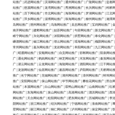
站推广
|
武进网站推广
|
滨湖网站推广
|
通州网站推广
|
广陵网站推广
|
盐都
站推广
|
慈溪网站推广
|
龙湾网站推广
|
秀洲网站推广
|
长兴网站推广
|
柯桥
站推广
|
历下网站推广
|
市北网站推广
|
海珠网站推广
|
罗湖网站推广
|
江北
站推广
|
萍乡网站推广
|
淄博网站推广
|
珠海网站推广
|
柳州网站推广
|
湘潭
岛网站推广
|
朔州网站推广
|
乌海网站推广
|
吴忠网站推广
|
宝鸡网站推广
|
南开网站推广
|
建邺网站推广
|
姑苏网站推广
|
句容网站推广
|
新北网站推广
睢宁网站推广
|
兴化网站推广
|
沭阳网站推广
|
拱墅网站推广
|
奉化网站推广
嵊泗网站推广
|
椒江网站推广
|
缙云网站推广
|
瑶海网站推广
|
槐荫网站推广
常州网站推广
|
嘉兴网站推广
|
龙岩网站推广
|
阜阳网站推广
|
九江网站推广
广
|
昭通网站推广
|
安顺网站推广
|
自贡网站推广
|
邯郸网站推广
|
阳泉网站
广
|
通化网站推广
|
鹤岗网站推广
|
林芝网站推广
|
河东网站推广
|
秦淮网站
广
|
灌云网站推广
|
云龙网站推广
|
海陵网站推广
|
泗阳网站推广
|
江干网站
广
|
龙游网站推广
|
仙居网站推广
|
遂昌网站推广
|
庐阳网站推广
|
天桥网站
推广
|
长宁网站推广
|
无锡网站推广
|
湖州网站推广
|
漳州网站推广
|
蚌埠网
推广
|
安阳网站推广
|
保山网站推广
|
毕节网站推广
|
攀枝花网站推广
|
邢台
站推广
|
本溪网站推广
|
白山网站推广
|
双鸭山网站推广
|
山南网站推广
|
红
网站推广
|
东海网站推广
|
泉山网站推广
|
高港网站推广
|
泗洪网站推广
|
西
网站推广
|
天台网站推广
|
松阳网站推广
|
肥东网站推广
|
历城网站推广
|
李
阴网站推广
|
浙江网站推广
|
绍兴网站推广
|
宁德网站推广
|
淮南网站推广
|
壁网站推广
|
丽江网站推广
|
铜仁网站推广
|
泸州网站推广
|
保定网站推广
|