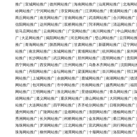
推广
|
宣城网站推广
|
德州网站推广
|
海南网站推广
|
汕尾网站推广
|
北海网
岭网站推广
|
宁河网站推广
|
淳安网站推广
|
江津网站推广
|
青浦网站推广
|
商丘网站推广
|
南充网站推广
|
甘南网站推广
|
武清网站推广
|
合川网站推广
信阳网站推广
|
达州网站推广
|
双桥网站推广
|
菏泽网站推广
|
清远网站推广
驻马店网站推广
|
云南网站推广
|
广安网站推广
|
南川网站推广
|
中山网站推
广
|
大足网站推广
|
揭阳网站推广
|
河北网站推广
|
璧山网站推广
|
云浮网站
推广
|
青海网站推广
|
陕西网站推广
|
甘肃网站推广
|
新疆网站推广
|
辽宁网
站推广
|
南京网站推广
|
东城网站推广
|
黄埔网站推广
|
杭州网站推广
|
泉州
站推广
|
长沙网站推广
|
武汉网站推广
|
郑州网站推广
|
昆明网站推广
|
贵阳
西宁网站推广
|
西安网站推广
|
兰州网站推广
|
乌鲁木齐网站推广
|
沈阳网站
站推广
|
丹阳网站推广
|
金坛网站推广
|
梁溪网站推广
|
崇川网站推广
|
邗江
网站推广
|
上城网站推广
|
余姚网站推广
|
鹿城网站推广
|
南湖网站推广
|
德
网站推广
|
包河网站推广
|
市中网站推广
|
市南网站推广
|
越秀网站推广
|
福
网站推广
|
三明网站推广
|
淮北网站推广
|
景德镇网站推广
|
青岛网站推广
|
靖网站推广
|
遵义网站推广
|
重庆网站推广
|
唐山网站推广
|
大同网站推广
|
站推广
|
大连网站推广
|
四平网站推广
|
齐齐哈尔网站推广
|
日喀则网站推广
通州网站推广
|
广陵网站推广
|
盐都网站推广
|
淮阴网站推广
|
赣榆网站推广
秀洲网站推广
|
长兴网站推广
|
柯桥网站推广
|
金东网站推广
|
衢江网站推广
海珠网站推广
|
罗湖网站推广
|
江北网站推广
|
宣武网站推广
|
闵行网站推广
珠海网站推广
|
柳州网站推广
|
湘潭网站推广
|
十堰网站推广
|
洛阳网站推广