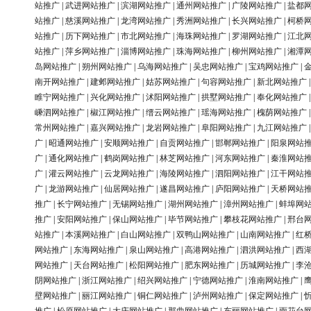
站推广
|
武进网站推广
|
滨湖网站推广
|
通州网站推广
|
广陵网站推广
|
盐都
站推广
|
慈溪网站推广
|
龙湾网站推广
|
秀洲网站推广
|
长兴网站推广
|
柯桥
站推广
|
历下网站推广
|
市北网站推广
|
海珠网站推广
|
罗湖网站推广
|
江北
站推广
|
萍乡网站推广
|
淄博网站推广
|
珠海网站推广
|
柳州网站推广
|
湘潭
岛网站推广
|
朔州网站推广
|
乌海网站推广
|
吴忠网站推广
|
宝鸡网站推广
|
南开网站推广
|
建邺网站推广
|
姑苏网站推广
|
句容网站推广
|
新北网站推广
睢宁网站推广
|
兴化网站推广
|
沭阳网站推广
|
拱墅网站推广
|
奉化网站推广
嵊泗网站推广
|
椒江网站推广
|
缙云网站推广
|
瑶海网站推广
|
槐荫网站推广
常州网站推广
|
嘉兴网站推广
|
龙岩网站推广
|
阜阳网站推广
|
九江网站推广
广
|
昭通网站推广
|
安顺网站推广
|
自贡网站推广
|
邯郸网站推广
|
阳泉网站
广
|
通化网站推广
|
鹤岗网站推广
|
林芝网站推广
|
河东网站推广
|
秦淮网站
广
|
灌云网站推广
|
云龙网站推广
|
海陵网站推广
|
泗阳网站推广
|
江干网站
广
|
龙游网站推广
|
仙居网站推广
|
遂昌网站推广
|
庐阳网站推广
|
天桥网站
推广
|
长宁网站推广
|
无锡网站推广
|
湖州网站推广
|
漳州网站推广
|
蚌埠网
推广
|
安阳网站推广
|
保山网站推广
|
毕节网站推广
|
攀枝花网站推广
|
邢台
站推广
|
本溪网站推广
|
白山网站推广
|
双鸭山网站推广
|
山南网站推广
|
红
网站推广
|
东海网站推广
|
泉山网站推广
|
高港网站推广
|
泗洪网站推广
|
西
网站推广
|
天台网站推广
|
松阳网站推广
|
肥东网站推广
|
历城网站推广
|
李
阴网站推广
|
浙江网站推广
|
绍兴网站推广
|
宁德网站推广
|
淮南网站推广
|
壁网站推广
|
丽江网站推广
|
铜仁网站推广
|
泸州网站推广
|
保定网站推广
|