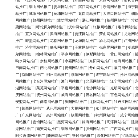
推广
|
松原网站推广
|
大庆网站推广
|
那曲网站推广
|
东丽网站推广
|
雨花台
站推广
|
铜山网站推广
|
姜堰网站推广
|
滨江网站推广
|
乐清网站推广
|
海宁
站推广
|
城阳网站推广
|
黄埔网站推广
|
龙岗网站推广
|
大渡口网站推广
|
朝
网站推广
|
赣州网站推广
|
潍坊网站推广
|
湛江网站推广
|
贺州网站推广
|
常
梁网站推广
|
呼伦贝尔网站推广
|
汉中网站推广
|
张掖网站推广
|
喀什网站推
推广
|
宜兴网站推广
|
滨海网站推广
|
贾汪网站推广
|
萧山网站推广
|
龙港网
推广
|
即墨网站推广
|
花都网站推广
|
龙华网站推广
|
渝北网站推广
|
卢湾网
推广
|
济宁网站推广
|
肇庆网站推广
|
玉林网站推广
|
张家界网站推广
|
孝感
尔网站推广
|
榆林网站推广
|
平凉网站推广
|
伊犁网站推广
|
营口网站推广
|
响水网站推广
|
余杭网站推广
|
永嘉网站推广
|
东阳网站推广
|
临海网站推广
巴南网站推广
|
闸北网站推广
|
扬州网站推广
|
舟山网站推广
|
厦门网站推广
广
|
益阳网站推广
|
荆州网站推广
|
濮阳网站推广
|
遂宁网站推广
|
沧州网站
网站推广
|
七台河网站推广
|
澳门网站推广
|
北辰网站推广
|
江宁网站推广
|
湖网站推广
|
莱芜网站推广
|
平度网站推广
|
南沙网站推广
|
光明网站推广
|
庆网站推广
|
抚州网站推广
|
威海网站推广
|
茂名网站推广
|
百色网站推广
|
安盟网站推广
|
商洛网站推广
|
庆阳网站推广
|
辽阳网站推广
|
牡丹江网站推
广
|
莱西网站推广
|
从化网站推广
|
大鹏网站推广
|
永川网站推广
|
杨浦网站
广
|
广东网站推广
|
惠州网站推广
|
钦州网站推广
|
郴州网站推广
|
咸宁网站
网站推广
|
盘锦网站推广
|
黑河网站推广
|
静海网站推广
|
高淳网站推广
|
建
港网站推广
|
南安网站推广
|
铜陵网站推广
|
滨州网站推广
|
广西网站推广
|
阿拉善盟网站推广
|
陇南网站推广
|
铁岭网站推广
|
绥化网站推广
|
宝坻网站