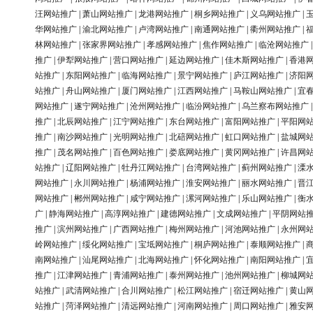
汪网站推广
|
萧山网站推广
|
龙港网站推广
|
桐乡网站推广
|
义乌网站推广
|
华网站推广
|
渝北网站推广
|
卢湾网站推广
|
南通网站推广
|
衢州网站推广
|
林网站推广
|
张家界网站推广
|
孝感网站推广
|
焦作网站推广
|
临沧网站推广
推广
|
伊犁网站推广
|
营口网站推广
|
延边网站推广
|
佳木斯网站推广
|
香港
站推广
|
东阳网站推广
|
临海网站推广
|
景宁网站推广
|
庐江网站推广
|
济阳
站推广
|
舟山网站推广
|
厦门网站推广
|
江西网站推广
|
马鞍山网站推广
|
宜
网站推广
|
遂宁网站推广
|
沧州网站推广
|
临汾网站推广
|
乌兰察布网站推广
推广
|
北辰网站推广
|
江宁网站推广
|
东台网站推广
|
富阳网站推广
|
平阳网
推广
|
南沙网站推广
|
光明网站推广
|
北碚网站推广
|
虹口网站推广
|
盐城网
推广
|
茂名网站推广
|
百色网站推广
|
娄底网站推广
|
黄冈网站推广
|
许昌网
站推广
|
辽阳网站推广
|
牡丹江网站推广
|
台湾网站推广
|
蓟州网站推广
|
溧
网站推广
|
永川网站推广
|
杨浦网站推广
|
淮安网站推广
|
丽水网站推广
|
晋
网站推广
|
郴州网站推广
|
咸宁网站推广
|
漯河网站推广
|
乐山网站推广
|
衡
广
|
静海网站推广
|
高淳网站推广
|
建德网站推广
|
文成网站推广
|
平阴网站
推广
|
滨州网站推广
|
广西网站推广
|
梅州网站推广
|
河池网站推广
|
永州网
岭网站推广
|
绥化网站推广
|
宝坻网站推广
|
桐庐网站推广
|
泰顺网站推广
|
南网站推广
|
汕尾网站推广
|
北海网站推广
|
怀化网站推广
|
南阳网站推广
|
推广
|
江津网站推广
|
青浦网站推广
|
泰州网站推广
|
池州网站推广
|
柳城网
站推广
|
武清网站推广
|
合川网站推广
|
松江网站推广
|
宿迁网站推广
|
黄山
站推广
|
菏泽网站推广
|
清远网站推广
|
河南网站推广
|
周口网站推广
|
雅安