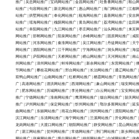
推广
|
吴忠网站推广
|
宝鸡网站推广
|
金昌网站推广
|
吐鲁番网站推广
|
鞍山
站推广
|
句容网站推广
|
新北网站推广
|
惠山网站推广
|
海门网站推广
|
江都
站推广
|
拱墅网站推广
|
奉化网站推广
|
瓯海网站推广
|
嘉善网站推广
|
安吉
站推广
|
瑶海网站推广
|
槐荫网站推广
|
黄岛网站推广
|
荔湾网站推广
|
盐田
站推广
|
阜阳网站推广
|
九江网站推广
|
枣庄网站推广
|
汕头网站推广
|
来宾
网站推广
|
邯郸网站推广
|
阳泉网站推广
|
赤峰网站推广
|
固原网站推广
|
咸
网站推广
|
河东网站推广
|
秦淮网站推广
|
吴江网站推广
|
丹徒网站推广
|
天
网站推广
|
泗阳网站推广
|
江干网站推广
|
宁海网站推广
|
洞头网站推广
|
海
网站推广
|
庐阳网站推广
|
天桥网站推广
|
崂山网站推广
|
天河网站推广
|
南
州网站推广
|
漳州网站推广
|
蚌埠网站推广
|
新余网站推广
|
东营网站推广
|
节网站推广
|
攀枝花网站推广
|
邢台网站推广
|
长治网站推广
|
通辽网站推广
双鸭山网站推广
|
山南网站推广
|
红桥网站推广
|
栖霞网站推广
|
常熟网站推
广
|
高港网站推广
|
泗洪网站推广
|
西湖网站推广
|
象山网站推广
|
瑞安网站
广
|
肥东网站推广
|
历城网站推广
|
李沧网站推广
|
白云网站推广
|
宝安网站
推广
|
宁德网站推广
|
淮南网站推广
|
鹰潭网站推广
|
烟台网站推广
|
韶关网
推广
|
泸州网站推广
|
保定网站推广
|
忻州网站推广
|
鄂尔多斯网站推广
|
延
曲网站推广
|
东丽网站推广
|
雨花台网站推广
|
润州网站推广
|
溧阳网站推广
滨江网站推广
|
乐清网站推广
|
海宁网站推广
|
兰溪网站推广
|
开化网站推广
龙岗网站推广
|
大渡口网站推广
|
朝阳网站推广
|
静安网站推广
|
昆山网站推
广
|
湛江网站推广
|
贺州网站推广
|
常德网站推广
|
荆门网站推广
|
新乡网站
网站推广
|
张掖网站推广
|
喀什网站推广
|
锦州网站推广
|
白城网站推广
|
伊