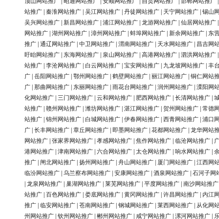
顶山网站推广
|
昭通网站推广
|
安顺网站推广
|
自贡网站推广
|
邯郸网站推广
站推广
|
秦淮网站推广
|
吴江网站推广
|
丹徒网站推广
|
天宁网站推广
|
锡山
吴兴网站推广
|
新昌网站推广
|
浦江网站推广
|
龙游网站推广
|
仙居网站推广
网站推广
|
湖州网站推广
|
漳州网站推广
|
蚌埠网站推广
|
新余网站推广
|
东
推广
|
通辽网站推广
|
中卫网站推广
|
渭南网站推广
|
天水网站推广
|
昌吉网
盱眙网站推广
|
东海网站推广
|
泉山网站推广
|
高港网站推广
|
泗洪网站推广
站推广
|
李沧网站推广
|
白云网站推广
|
宝安网站推广
|
九龙坡网站推广
|
丰
广
|
岳阳网站推广
|
鄂州网站推广
|
鹤壁网站推广
|
丽江网站推广
|
铜仁网站
广
|
那曲网站推广
|
东丽网站推广
|
雨花台网站推广
|
润州网站推广
|
溧阳网
化网站推广
|
三门网站推广
|
云和网站推广
|
肥西网站推广
|
长清网站推广
|
站推广
|
赣州网站推广
|
潍坊网站推广
|
湛江网站推广
|
贺州网站推广
|
常德
站推广
|
锦州网站推广
|
白城网站推广
|
伊春网站推广
|
西青网站推广
|
浦口
广
|
长丰网站推广
|
章丘网站推广
|
即墨网站推广
|
花都网站推广
|
龙华网站
网站推广
|
张家界网站推广
|
孝感网站推广
|
焦作网站推广
|
临沧网站推广
|
港网站推广
|
津南网站推广
|
六合网站推广
|
太仓网站推广
|
响水网站推广
|
推广
|
闸北网站推广
|
扬州网站推广
|
舟山网站推广
|
厦门网站推广
|
江西网
临汾网站推广
|
乌兰察布网站推广
|
安康网站推广
|
酒泉网站推广
|
石河子网
|
龙泉网站推广
|
巢湖网站推广
|
莱芜网站推广
|
平度网站推广
|
南沙网站推广
站推广
|
百色网站推广
|
娄底网站推广
|
黄冈网站推广
|
许昌网站推广
|
内江
推广
|
临安网站推广
|
苍南网站推广
|
钢城网站推广
|
莱西网站推广
|
从化网
州网站推广
|
钦州网站推广
|
郴州网站推广
|
咸宁网站推广
|
漯河网站推广
|