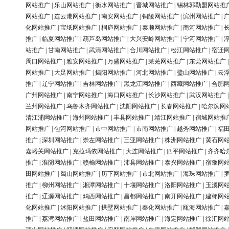
网站推广
|
乐山网站推广
|
衡水网站推广
|
晋城网站推广
|
锡林郭勒盟网站推
网站推广
|
连云港网站推广
|
南安网站推广
|
铜陵网站推广
|
滨州网站推广
|
化网站推广
|
宝坻网站推广
|
桐庐网站推广
|
泰顺网站推广
|
商河网站推广
|
推广
|
临夏网站推广
|
葫芦岛网站推广
|
大兴安岭网站推广
|
宁河网站推广
|
站推广
|
甘南网站推广
|
武清网站推广
|
合川网站推广
|
松江网站推广
|
宿迁
周口网站推广
|
雅安网站推广
|
万盛网站推广
|
莱芜网站推广
|
东莞网站推广
网站推广
|
大足网站推广
|
揭阳网站推广
|
河北网站推广
|
璧山网站推广
|
云
推广
|
辽宁网站推广
|
吉林网站推广
|
黑龙江网站推广
|
西藏网站推广
|
合肥
广州网站推广
|
南宁网站推广
|
海口网站推广
|
长沙网站推广
|
武汉网站推广
兰州网站推广
|
乌鲁木齐网站推广
|
沈阳网站推广
|
长春网站推广
|
哈尔滨网
清江浦网站推广
|
海州网站推广
|
丰县网站推广
|
靖江网站推广
|
宿城网站推
网站推广
|
包河网站推广
|
市中网站推广
|
市南网站推广
|
越秀网站推广
|
福
推广
|
深圳网站推广
|
崇左网站推广
|
三亚网站推广
|
株洲网站推广
|
黄石网
嘉峪关网站推广
|
克拉玛依网站推广
|
大连网站推广
|
四平网站推广
|
齐齐哈
推广
|
淮阴网站推广
|
赣榆网站推广
|
沛县网站推广
|
泰兴网站推广
|
宿豫网
田网站推广
|
蜀山网站推广
|
历下网站推广
|
市北网站推广
|
海珠网站推广
|
推广
|
柳州网站推广
|
湘潭网站推广
|
十堰网站推广
|
洛阳网站推广
|
玉溪网
推广
|
辽源网站推广
|
鸡西网站推广
|
昌都网站推广
|
南开网站推广
|
建邺网
化网站推广
|
沭阳网站推广
|
拱墅网站推广
|
奉化网站推广
|
瓯海网站推广
|
推广
|
荔湾网站推广
|
盐田网站推广
|
南岸网站推广
|
海定网站推广
|
徐汇网