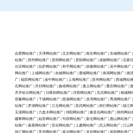
合肥网站推广
|
天津网站推广
|
北京网站推广
|
南京网站推广
|
东城网站推广
站推广
|
郑州网站推广
|
昆明网站推广
|
贵阳网站推广
|
成都网站推广
|
石家
尔滨网站推广
|
拉萨网站推广
|
和平网站推广
|
鼓楼网站推广
|
吴中网站推广
网站推广
|
上城网站推广
|
余姚网站推广
|
鹿城网站推广
|
南湖网站推广
|
德
广
|
福田网站推广
|
渝中网站推广
|
上海网站推广
|
苏州网站推广
|
西城网站
石网站推广
|
开封网站推广
|
曲靖网站推广
|
遵义网站推广
|
重庆网站推广
|
齐齐哈尔网站推广
|
日喀则网站推广
|
河西网站推广
|
玄武网站推广
|
相城网
宿豫网站推广
|
下城网站推广
|
慈溪网站推广
|
龙湾网站推广
|
秀洲网站推广
站推广
|
罗湖网站推广
|
江北网站推广
|
宣武网站推广
|
闵行网站推广
|
镇江
玉溪网站推广
|
六盘水网站推广
|
绵阳网站推广
|
秦皇岛网站推广
|
朔州网站
建邺网站推广
|
姑苏网站推广
|
句容网站推广
|
新北网站推广
|
惠山网站推广
站推广
|
嘉善网站推广
|
安吉网站推广
|
上虞网站推广
|
武义网站推广
|
江山
徐汇网站推广
|
常州网站推广
|
嘉兴网站推广
|
龙岩网站推广
|
阜阳网站推广