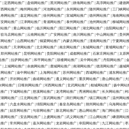
广
|
定西网站推广
|
盘锦网站推广
|
黑河网站推广
|
静海网站推广
|
高淳网站推广
|
建德
广西网站推广
|
梅州网站推广
|
河池网站推广
|
永州网站推广
|
随州网站推广
|
三门峡网
长寿网站推广
|
嘉定网站推广
|
徐州网站推广
|
宣城网站推广
|
德州网站推广
|
海南网站
淳安网站推广
|
江津网站推广
|
青浦网站推广
|
泰州网站推广
|
池州网站推广
|
柳城网站
网站推广
|
黄山网站推广
|
临沂网站推广
|
阳江网站推广
|
湖北网站推广
|
信阳网站推广
|
|
驻马店网站推广
|
云南网站推广
|
广安网站推广
|
南川网站推广
|
中山网站推广
|
贵州
浮网站推广
|
山西网站推广
|
铜梁网站推广
|
内蒙古网站推广
|
潼南网站推广
|
宁夏网站
网站推广
|
天津网站推广
|
北京网站推广
|
南京网站推广
|
东城网站推广
|
黄埔网站推广
|
|
郑州网站推广
|
昆明网站推广
|
贵阳网站推广
|
成都网站推广
|
石家庄网站推广
|
太原
站推广
|
拉萨网站推广
|
和平网站推广
|
鼓楼网站推广
|
吴中网站推广
|
丹阳网站推广
|
广
|
上城网站推广
|
余姚网站推广
|
鹿城网站推广
|
南湖网站推广
|
德清网站推广
|
越城
田网站推广
|
渝中网站推广
|
上海网站推广
|
苏州网站推广
|
西城网站推广
|
浦东网站推
站推广
|
开封网站推广
|
曲靖网站推广
|
遵义网站推广
|
重庆网站推广
|
唐山网站推广
|
大
尔网站推广
|
日喀则网站推广
|
河西网站推广
|
玄武网站推广
|
相城网站推广
|
扬中网站
站推广
|
下城网站推广
|
慈溪网站推广
|
龙湾网站推广
|
秀洲网站推广
|
长兴网站推广
|
柯
罗湖网站推广
|
江北网站推广
|
宣武网站推广
|
闵行网站推广
|
镇江网站推广
|
温州网站
站推广
|
六盘水网站推广
|
绵阳网站推广
|
秦皇岛网站推广
|
朔州网站推广
|
乌海网站推
站推广
|
姑苏网站推广
|
句容网站推广
|
新北网站推广
|
惠山网站推广
|
海门网站推广
|
江
嘉善网站推广
|
安吉网站推广
|
上虞网站推广
|
武义网站推广
|
江山网站推广
|
嵊泗网站
站推广
|
常州网站推广
|
嘉兴网站推广
|
龙岩网站推广
|
阜阳网站推广
|
九江网站推广
|
枣