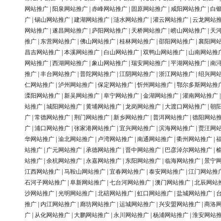
网站推广
|
阳泉网站推广
|
赤峰网站推广
|
固原网站推广
|
咸阳网站推广
|
白
广
|
锡山网站推广
|
建湖网站推广
|
涟水网站推广
|
灌云网站推广
|
云龙网站
网站推广
|
遂昌网站推广
|
庐阳网站推广
|
天桥网站推广
|
崂山网站推广
|
天
推广
|
东营网站推广
|
佛山网站推广
|
桂林网站推广
|
邵阳网站推广
|
襄阳网
昌吉网站推广
|
本溪网站推广
|
白山网站推广
|
双鸭山网站推广
|
山南网站推
网站推广
|
西湖网站推广
|
象山网站推广
|
瑞安网站推广
|
平湖网站推广
|
南
推广
|
丰台网站推广
|
普陀网站推广
|
江阴网站推广
|
浙江网站推广
|
绍兴网
仁网站推广
|
泸州网站推广
|
保定网站推广
|
忻州网站推广
|
鄂尔多斯网站推
溧阳网站推广
|
新吴网站推广
|
阜宁网站推广
|
金湖网站推广
|
灌南网站推广
站推广
|
城阳网站推广
|
黄埔网站推广
|
龙岗网站推广
|
大渡口网站推广
|
朝
广
|
常德网站推广
|
荆门网站推广
|
新乡网站推广
|
普洱网站推广
|
德阳网站
广
|
浦口网站推广
|
张家港网站推广
|
宜兴网站推广
|
滨海网站推广
|
贾汪网
华网站推广
|
渝北网站推广
|
卢湾网站推广
|
南通网站推广
|
衢州网站推广
|
站推广
|
广元网站推广
|
承德网站推广
|
晋中网站推广
|
巴彦淖尔网站推广
|
站推广
|
余杭网站推广
|
永嘉网站推广
|
东阳网站推广
|
临海网站推广
|
景宁
江西网站推广
|
马鞍山网站推广
|
宜春网站推广
|
泰安网站推广
|
江门网站推
石河子网站推广
|
阜新网站推广
|
七台河网站推广
|
澳门网站推广
|
北辰网站
沙网站推广
|
光明网站推广
|
北碚网站推广
|
虹口网站推广
|
盐城网站推广
|
推广
|
内江网站推广
|
廊坊网站推广
|
运城网站推广
|
兴安盟网站推广
|
商洛
广
|
从化网站推广
|
大鹏网站推广
|
永川网站推广
|
杨浦网站推广
|
淮安网站