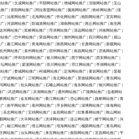
网站推广
|
文成网站推广
|
平阴网站推广
|
增城网站推广
|
涪陵网站推广
|
宝山
站推广
|
资阳网站推广
|
阿拉善盟网站推广
|
陇南网站推广
|
铁岭网站推广
|
绥
推广
|
汕尾网站推广
|
北海网站推广
|
怀化网站推广
|
南阳网站推广
|
宜宾网站
推广
|
河源网站推广
|
防城港网站推广
|
湖南网站推广
|
商丘网站推广
|
南充网
达州网站推广
|
双桥网站推广
|
菏泽网站推广
|
清远网站推广
|
河南网站推广
|
网站推广
|
巴中网站推广
|
荣昌网站推广
|
潮州网站推广
|
四川网站推广
|
眉山
推广
|
綦江网站推广
|
青海网站推广
|
陕西网站推广
|
甘肃网站推广
|
新疆网站
杭州网站推广
|
泉州网站推广
|
宿州网站推广
|
南昌网站推广
|
济南网站推广
|
网站推广
|
呼和浩特网站推广
|
银川网站推广
|
西宁网站推广
|
西安网站推广
|
金坛网站推广
|
梁溪网站推广
|
崇川网站推广
|
邗江网站推广
|
亭湖网站推广
|
网站推广
|
婺城网站推广
|
柯城网站推广
|
定海网站推广
|
黄岩网站推广
|
莲都
广
|
宁波网站推广
|
三明网站推广
|
淮北网站推广
|
景德镇网站推广
|
青岛网站
同网站推广
|
包头网站推广
|
石嘴山网站推广
|
海东网站推广
|
铜川网站推广
|
推广
|
武进网站推广
|
滨湖网站推广
|
通州网站推广
|
广陵网站推广
|
盐都网站
桥网站推广
|
金东网站推广
|
衢江网站推广
|
岱山网站推广
|
路桥网站推广
|
青
推广
|
南平网站推广
|
亳州网站推广
|
萍乡网站推广
|
淄博网站推广
|
珠海网站
广
|
吴忠网站推广
|
宝鸡网站推广
|
金昌网站推广
|
吐鲁番网站推广
|
鞍山网站
都网站推广
|
大丰网站推广
|
洪泽网站推广
|
连云网站推广
|
睢宁网站推广
|
兴
推广
|
椒江网站推广
|
缙云网站推广
|
瑶海网站推广
|
槐荫网站推广
|
黄岛网站
庄网站推广
|
汕头网站推广
|
来宾网站推广
|
衡阳网站推广
|
宜昌网站推广
|
平