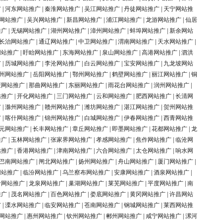
广
|
河东网站推广
|
秦淮网站推广
|
吴江网站推广
|
丹徒网站推广
|
天宁网站推
网站推广
|
吴兴网站推广
|
新昌网站推广
|
浦江网站推广
|
龙游网站推广
|
仙居
推广
|
无锡网站推广
|
湖州网站推广
|
漳州网站推广
|
蚌埠网站推广
|
新余网站
长治网站推广
|
通辽网站推广
|
中卫网站推广
|
渭南网站推广
|
天水网站推广
|
网站推广
|
盱眙网站推广
|
东海网站推广
|
泉山网站推广
|
高港网站推广
|
泗洪
广
|
历城网站推广
|
李沧网站推广
|
白云网站推广
|
宝安网站推广
|
九龙坡网站
州网站推广
|
岳阳网站推广
|
鄂州网站推广
|
鹤壁网站推广
|
丽江网站推广
|
铜
庆网站推广
|
那曲网站推广
|
东丽网站推广
|
雨花台网站推广
|
润州网站推广
|
站推广
|
开化网站推广
|
三门网站推广
|
云和网站推广
|
肥西网站推广
|
长清网
广
|
滁州网站推广
|
赣州网站推广
|
潍坊网站推广
|
湛江网站推广
|
贺州网站推
广
|
喀什网站推广
|
锦州网站推广
|
白城网站推广
|
伊春网站推广
|
西青网站推
元网站推广
|
长丰网站推广
|
章丘网站推广
|
即墨网站推广
|
花都网站推广
|
龙
推广
|
玉林网站推广
|
张家界网站推广
|
孝感网站推广
|
焦作网站推广
|
临沧网
站推广
|
香港网站推广
|
津南网站推广
|
六合网站推广
|
太仓网站推广
|
响水网
巴南网站推广
|
闸北网站推广
|
扬州网站推广
|
舟山网站推广
|
厦门网站推广
|
网站推广
|
临汾网站推广
|
乌兰察布网站推广
|
安康网站推广
|
酒泉网站推广
|
岭网站推广
|
龙泉网站推广
|
巢湖网站推广
|
莱芜网站推广
|
平度网站推广
|
南
推广
|
茂名网站推广
|
百色网站推广
|
娄底网站推广
|
黄冈网站推广
|
许昌网站
广
|
溧水网站推广
|
临安网站推广
|
苍南网站推广
|
钢城网站推广
|
莱西网站推
网站推广
|
惠州网站推广
|
钦州网站推广
|
郴州网站推广
|
咸宁网站推广
|
漯河