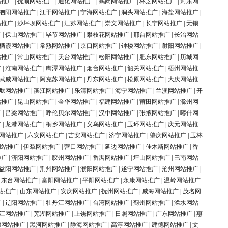
站推广
|
抚顺网站推广
|
通化网站推广
|
鹤岗网站推广
|
林芝网站推广
|
河东网
泗阳网站推广
|
江干网站推广
|
宁海网站推广
|
洞头网站推广
|
海盐网站推广
|
站推广
|
沙坪坝网站推广
|
江苏网站推广
|
崇文网站推广
|
长宁网站推广
|
无锡
广
|
保山网站推广
|
毕节网站推广
|
攀枝花网站推广
|
邢台网站推广
|
长治网站
栖霞网站推广
|
常熟网站推广
|
京口网站推广
|
钟楼网站推广
|
射阳网站推广
|
站推广
|
常山网站推广
|
天台网站推广
|
松阳网站推广
|
肥东网站推广
|
历城网
广
|
淮南网站推广
|
鹰潭网站推广
|
烟台网站推广
|
韶关网站推广
|
梧州网站推
武威网站推广
|
阿克苏网站推广
|
丹东网站推广
|
松原网站推广
|
大庆网站推
堰网站推广
|
滨江网站推广
|
乐清网站推广
|
海宁网站推广
|
兰溪网站推广
|
开
站推广
|
昆山网站推广
|
金华网站推广
|
福建网站推广
|
莆田网站推广
|
滁州网
广
|
吕梁网站推广
|
呼伦贝尔网站推广
|
汉中网站推广
|
张掖网站推广
|
喀什网
广
|
龙港网站推广
|
桐乡网站推广
|
义乌网站推广
|
玉环网站推广
|
庆元网站推
网站推广
|
六安网站推广
|
吉安网站推广
|
济宁网站推广
|
肇庆网站推广
|
玉林
网站推广
|
伊犁网站推广
|
营口网站推广
|
延边网站推广
|
佳木斯网站推广
|
香
推广
|
济阳网站推广
|
胶州网站推广
|
番禺网站推广
|
坪山网站推广
|
巴南网站
益阳网站推广
|
荆州网站推广
|
濮阳网站推广
|
遂宁网站推广
|
沧州网站推广
|
|
东台网站推广
|
富阳网站推广
|
平阳网站推广
|
永康网站推广
|
温岭网站推广
站推广
|
山东网站推广
|
安庆网站推广
|
抚州网站推广
|
威海网站推广
|
茂名网
广
|
辽阳网站推广
|
牡丹江网站推广
|
台湾网站推广
|
蓟州网站推广
|
溧水网站
江网站推广
|
芜湖网站推广
|
上饶网站推广
|
日照网站推广
|
广东网站推广
|
惠
锦网站推广
|
黑河网站推广
|
静海网站推广
|
高淳网站推广
|
建德网站推广
|
文