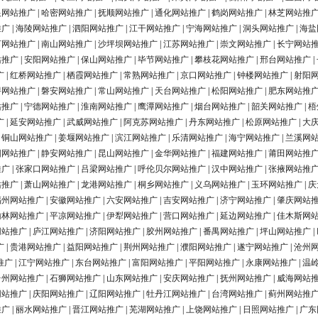
银网站推广
|
哈密网站推广
|
抚顺网站推广
|
通化网站推广
|
鹤岗网站推广
|
林芝网站推
推广
|
海陵网站推广
|
泗阳网站推广
|
江干网站推广
|
宁海网站推广
|
洞头网站推广
|
海盐
河网站推广
|
南山网站推广
|
沙坪坝网站推广
|
江苏网站推广
|
崇文网站推广
|
长宁网站
站推广
|
安阳网站推广
|
保山网站推广
|
毕节网站推广
|
攀枝花网站推广
|
邢台网站推广
|
广
|
红桥网站推广
|
栖霞网站推广
|
常熟网站推广
|
京口网站推广
|
钟楼网站推广
|
射阳
浔网站推广
|
磐安网站推广
|
常山网站推广
|
天台网站推广
|
松阳网站推广
|
肥东网站推
站推广
|
宁德网站推广
|
淮南网站推广
|
鹰潭网站推广
|
烟台网站推广
|
韶关网站推广
|
梧
广
|
延安网站推广
|
武威网站推广
|
阿克苏网站推广
|
丹东网站推广
|
松原网站推广
|
大
|
铜山网站推广
|
姜堰网站推广
|
滨江网站推广
|
乐清网站推广
|
海宁网站推广
|
兰溪网
阳网站推广
|
静安网站推广
|
昆山网站推广
|
金华网站推广
|
福建网站推广
|
莆田网站推
推广
|
张家口网站推广
|
吕梁网站推广
|
呼伦贝尔网站推广
|
汉中网站推广
|
张掖网站推
站推广
|
萧山网站推广
|
龙港网站推广
|
桐乡网站推广
|
义乌网站推广
|
玉环网站推广
|
庆
福州网站推广
|
安徽网站推广
|
六安网站推广
|
吉安网站推广
|
济宁网站推广
|
肇庆网站
榆林网站推广
|
平凉网站推广
|
伊犁网站推广
|
营口网站推广
|
延边网站推广
|
佳木斯网
网站推广
|
庐江网站推广
|
济阳网站推广
|
胶州网站推广
|
番禺网站推广
|
坪山网站推广
|
广
|
贵港网站推广
|
益阳网站推广
|
荆州网站推广
|
濮阳网站推广
|
遂宁网站推广
|
沧州
推广
|
江宁网站推广
|
东台网站推广
|
富阳网站推广
|
平阳网站推广
|
永康网站推广
|
温
台州网站推广
|
石狮网站推广
|
山东网站推广
|
安庆网站推广
|
抚州网站推广
|
威海网站
网站推广
|
庆阳网站推广
|
辽阳网站推广
|
牡丹江网站推广
|
台湾网站推广
|
蓟州网站推
推广
|
丽水网站推广
|
晋江网站推广
|
芜湖网站推广
|
上饶网站推广
|
日照网站推广
|
广东