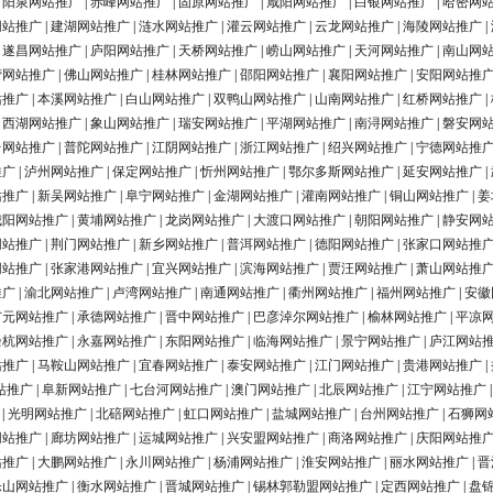
|
阳泉网站推广
|
赤峰网站推广
|
固原网站推广
|
咸阳网站推广
|
白银网站推广
|
哈密网
网站推广
|
建湖网站推广
|
涟水网站推广
|
灌云网站推广
|
云龙网站推广
|
海陵网站推广
|
|
遂昌网站推广
|
庐阳网站推广
|
天桥网站推广
|
崂山网站推广
|
天河网站推广
|
南山网
营网站推广
|
佛山网站推广
|
桂林网站推广
|
邵阳网站推广
|
襄阳网站推广
|
安阳网站推
站推广
|
本溪网站推广
|
白山网站推广
|
双鸭山网站推广
|
山南网站推广
|
红桥网站推广
|
|
西湖网站推广
|
象山网站推广
|
瑞安网站推广
|
平湖网站推广
|
南浔网站推广
|
磐安网
台网站推广
|
普陀网站推广
|
江阴网站推广
|
浙江网站推广
|
绍兴网站推广
|
宁德网站推
推广
|
泸州网站推广
|
保定网站推广
|
忻州网站推广
|
鄂尔多斯网站推广
|
延安网站推广
|
站推广
|
新吴网站推广
|
阜宁网站推广
|
金湖网站推广
|
灌南网站推广
|
铜山网站推广
|
姜
城阳网站推广
|
黄埔网站推广
|
龙岗网站推广
|
大渡口网站推广
|
朝阳网站推广
|
静安网
网站推广
|
荆门网站推广
|
新乡网站推广
|
普洱网站推广
|
德阳网站推广
|
张家口网站推
网站推广
|
张家港网站推广
|
宜兴网站推广
|
滨海网站推广
|
贾汪网站推广
|
萧山网站推
推广
|
渝北网站推广
|
卢湾网站推广
|
南通网站推广
|
衢州网站推广
|
福州网站推广
|
安徽
广元网站推广
|
承德网站推广
|
晋中网站推广
|
巴彦淖尔网站推广
|
榆林网站推广
|
平凉
余杭网站推广
|
永嘉网站推广
|
东阳网站推广
|
临海网站推广
|
景宁网站推广
|
庐江网站
站推广
|
马鞍山网站推广
|
宜春网站推广
|
泰安网站推广
|
江门网站推广
|
贵港网站推广
|
站推广
|
阜新网站推广
|
七台河网站推广
|
澳门网站推广
|
北辰网站推广
|
江宁网站推广
|
光明网站推广
|
北碚网站推广
|
虹口网站推广
|
盐城网站推广
|
台州网站推广
|
石狮网
网站推广
|
廊坊网站推广
|
运城网站推广
|
兴安盟网站推广
|
商洛网站推广
|
庆阳网站推
站推广
|
大鹏网站推广
|
永川网站推广
|
杨浦网站推广
|
淮安网站推广
|
丽水网站推广
|
晋
乐山网站推广
|
衡水网站推广
|
晋城网站推广
|
锡林郭勒盟网站推广
|
定西网站推广
|
盘