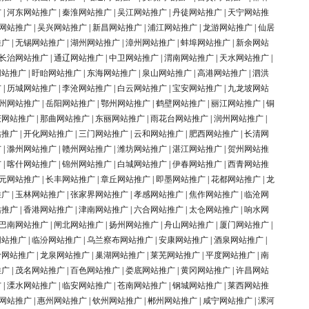
广
|
河东网站推广
|
秦淮网站推广
|
吴江网站推广
|
丹徒网站推广
|
天宁网站推
网站推广
|
吴兴网站推广
|
新昌网站推广
|
浦江网站推广
|
龙游网站推广
|
仙居
推广
|
无锡网站推广
|
湖州网站推广
|
漳州网站推广
|
蚌埠网站推广
|
新余网站
长治网站推广
|
通辽网站推广
|
中卫网站推广
|
渭南网站推广
|
天水网站推广
|
网站推广
|
盱眙网站推广
|
东海网站推广
|
泉山网站推广
|
高港网站推广
|
泗洪
广
|
历城网站推广
|
李沧网站推广
|
白云网站推广
|
宝安网站推广
|
九龙坡网站
州网站推广
|
岳阳网站推广
|
鄂州网站推广
|
鹤壁网站推广
|
丽江网站推广
|
铜
庆网站推广
|
那曲网站推广
|
东丽网站推广
|
雨花台网站推广
|
润州网站推广
|
站推广
|
开化网站推广
|
三门网站推广
|
云和网站推广
|
肥西网站推广
|
长清网
广
|
滁州网站推广
|
赣州网站推广
|
潍坊网站推广
|
湛江网站推广
|
贺州网站推
广
|
喀什网站推广
|
锦州网站推广
|
白城网站推广
|
伊春网站推广
|
西青网站推
元网站推广
|
长丰网站推广
|
章丘网站推广
|
即墨网站推广
|
花都网站推广
|
龙
推广
|
玉林网站推广
|
张家界网站推广
|
孝感网站推广
|
焦作网站推广
|
临沧网
站推广
|
香港网站推广
|
津南网站推广
|
六合网站推广
|
太仓网站推广
|
响水网
巴南网站推广
|
闸北网站推广
|
扬州网站推广
|
舟山网站推广
|
厦门网站推广
|
网站推广
|
临汾网站推广
|
乌兰察布网站推广
|
安康网站推广
|
酒泉网站推广
|
岭网站推广
|
龙泉网站推广
|
巢湖网站推广
|
莱芜网站推广
|
平度网站推广
|
南
推广
|
茂名网站推广
|
百色网站推广
|
娄底网站推广
|
黄冈网站推广
|
许昌网站
广
|
溧水网站推广
|
临安网站推广
|
苍南网站推广
|
钢城网站推广
|
莱西网站推
网站推广
|
惠州网站推广
|
钦州网站推广
|
郴州网站推广
|
咸宁网站推广
|
漯河