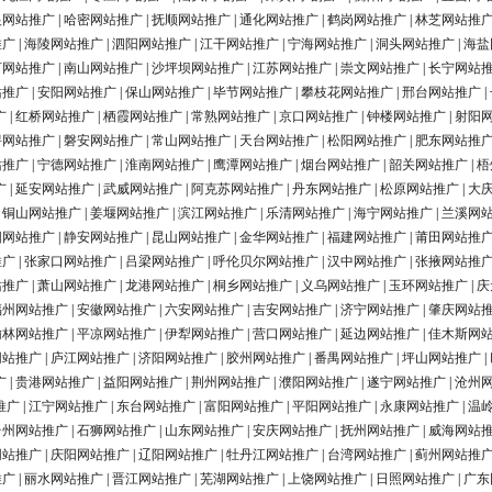
银网站推广
|
哈密网站推广
|
抚顺网站推广
|
通化网站推广
|
鹤岗网站推广
|
林芝网站推
推广
|
海陵网站推广
|
泗阳网站推广
|
江干网站推广
|
宁海网站推广
|
洞头网站推广
|
海盐
河网站推广
|
南山网站推广
|
沙坪坝网站推广
|
江苏网站推广
|
崇文网站推广
|
长宁网站
站推广
|
安阳网站推广
|
保山网站推广
|
毕节网站推广
|
攀枝花网站推广
|
邢台网站推广
|
广
|
红桥网站推广
|
栖霞网站推广
|
常熟网站推广
|
京口网站推广
|
钟楼网站推广
|
射阳
浔网站推广
|
磐安网站推广
|
常山网站推广
|
天台网站推广
|
松阳网站推广
|
肥东网站推
站推广
|
宁德网站推广
|
淮南网站推广
|
鹰潭网站推广
|
烟台网站推广
|
韶关网站推广
|
梧
广
|
延安网站推广
|
武威网站推广
|
阿克苏网站推广
|
丹东网站推广
|
松原网站推广
|
大
|
铜山网站推广
|
姜堰网站推广
|
滨江网站推广
|
乐清网站推广
|
海宁网站推广
|
兰溪网
阳网站推广
|
静安网站推广
|
昆山网站推广
|
金华网站推广
|
福建网站推广
|
莆田网站推
推广
|
张家口网站推广
|
吕梁网站推广
|
呼伦贝尔网站推广
|
汉中网站推广
|
张掖网站推
站推广
|
萧山网站推广
|
龙港网站推广
|
桐乡网站推广
|
义乌网站推广
|
玉环网站推广
|
庆
福州网站推广
|
安徽网站推广
|
六安网站推广
|
吉安网站推广
|
济宁网站推广
|
肇庆网站
榆林网站推广
|
平凉网站推广
|
伊犁网站推广
|
营口网站推广
|
延边网站推广
|
佳木斯网
网站推广
|
庐江网站推广
|
济阳网站推广
|
胶州网站推广
|
番禺网站推广
|
坪山网站推广
|
广
|
贵港网站推广
|
益阳网站推广
|
荆州网站推广
|
濮阳网站推广
|
遂宁网站推广
|
沧州
推广
|
江宁网站推广
|
东台网站推广
|
富阳网站推广
|
平阳网站推广
|
永康网站推广
|
温
台州网站推广
|
石狮网站推广
|
山东网站推广
|
安庆网站推广
|
抚州网站推广
|
威海网站
网站推广
|
庆阳网站推广
|
辽阳网站推广
|
牡丹江网站推广
|
台湾网站推广
|
蓟州网站推
推广
|
丽水网站推广
|
晋江网站推广
|
芜湖网站推广
|
上饶网站推广
|
日照网站推广
|
广东