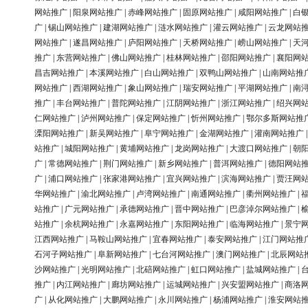
网站推广
|
阳泉网站推广
|
赤峰网站推广
|
固原网站推广
|
咸阳网站推广
|
白
广
|
锡山网站推广
|
建湖网站推广
|
涟水网站推广
|
灌云网站推广
|
云龙网站
网站推广
|
遂昌网站推广
|
庐阳网站推广
|
天桥网站推广
|
崂山网站推广
|
天
推广
|
东营网站推广
|
佛山网站推广
|
桂林网站推广
|
邵阳网站推广
|
襄阳网
昌吉网站推广
|
本溪网站推广
|
白山网站推广
|
双鸭山网站推广
|
山南网站推
网站推广
|
西湖网站推广
|
象山网站推广
|
瑞安网站推广
|
平湖网站推广
|
南
推广
|
丰台网站推广
|
普陀网站推广
|
江阴网站推广
|
浙江网站推广
|
绍兴网
仁网站推广
|
泸州网站推广
|
保定网站推广
|
忻州网站推广
|
鄂尔多斯网站推
溧阳网站推广
|
新吴网站推广
|
阜宁网站推广
|
金湖网站推广
|
灌南网站推广
站推广
|
城阳网站推广
|
黄埔网站推广
|
龙岗网站推广
|
大渡口网站推广
|
朝
广
|
常德网站推广
|
荆门网站推广
|
新乡网站推广
|
普洱网站推广
|
德阳网站
广
|
浦口网站推广
|
张家港网站推广
|
宜兴网站推广
|
滨海网站推广
|
贾汪网
华网站推广
|
渝北网站推广
|
卢湾网站推广
|
南通网站推广
|
衢州网站推广
|
站推广
|
广元网站推广
|
承德网站推广
|
晋中网站推广
|
巴彦淖尔网站推广
|
站推广
|
余杭网站推广
|
永嘉网站推广
|
东阳网站推广
|
临海网站推广
|
景宁
江西网站推广
|
马鞍山网站推广
|
宜春网站推广
|
泰安网站推广
|
江门网站推
石河子网站推广
|
阜新网站推广
|
七台河网站推广
|
澳门网站推广
|
北辰网站
沙网站推广
|
光明网站推广
|
北碚网站推广
|
虹口网站推广
|
盐城网站推广
|
推广
|
内江网站推广
|
廊坊网站推广
|
运城网站推广
|
兴安盟网站推广
|
商洛
广
|
从化网站推广
|
大鹏网站推广
|
永川网站推广
|
杨浦网站推广
|
淮安网站