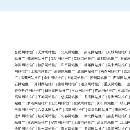
合肥网站推广
|
天津网站推广
|
北京网站推广
|
南京网站推广
|
东城网站推广
站推广
|
郑州网站推广
|
昆明网站推广
|
贵阳网站推广
|
成都网站推广
|
石家
尔滨网站推广
|
拉萨网站推广
|
和平网站推广
|
鼓楼网站推广
|
吴中网站推广
网站推广
|
上城网站推广
|
余姚网站推广
|
鹿城网站推广
|
南湖网站推广
|
德
广
|
福田网站推广
|
渝中网站推广
|
上海网站推广
|
苏州网站推广
|
西城网站
石网站推广
|
开封网站推广
|
曲靖网站推广
|
遵义网站推广
|
重庆网站推广
|
齐齐哈尔网站推广
|
日喀则网站推广
|
河西网站推广
|
玄武网站推广
|
相城网
宿豫网站推广
|
下城网站推广
|
慈溪网站推广
|
龙湾网站推广
|
秀洲网站推广
站推广
|
罗湖网站推广
|
江北网站推广
|
宣武网站推广
|
闵行网站推广
|
镇江
玉溪网站推广
|
六盘水网站推广
|
绵阳网站推广
|
秦皇岛网站推广
|
朔州网站
建邺网站推广
|
姑苏网站推广
|
句容网站推广
|
新北网站推广
|
惠山网站推广
站推广
|
嘉善网站推广
|
安吉网站推广
|
上虞网站推广
|
武义网站推广
|
江山
徐汇网站推广
|
常州网站推广
|
嘉兴网站推广
|
龙岩网站推广
|
阜阳网站推广