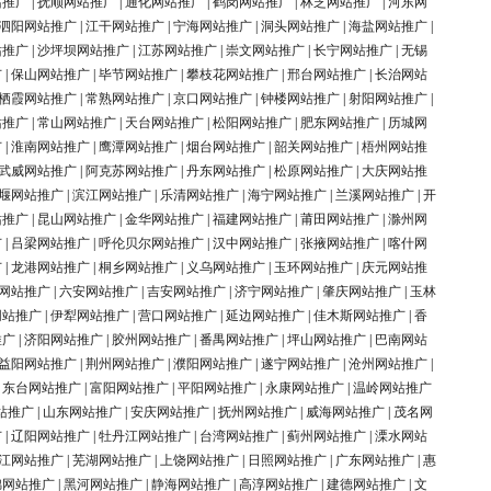
站推广
|
抚顺网站推广
|
通化网站推广
|
鹤岗网站推广
|
林芝网站推广
|
河东网
泗阳网站推广
|
江干网站推广
|
宁海网站推广
|
洞头网站推广
|
海盐网站推广
|
站推广
|
沙坪坝网站推广
|
江苏网站推广
|
崇文网站推广
|
长宁网站推广
|
无锡
广
|
保山网站推广
|
毕节网站推广
|
攀枝花网站推广
|
邢台网站推广
|
长治网站
栖霞网站推广
|
常熟网站推广
|
京口网站推广
|
钟楼网站推广
|
射阳网站推广
|
站推广
|
常山网站推广
|
天台网站推广
|
松阳网站推广
|
肥东网站推广
|
历城网
广
|
淮南网站推广
|
鹰潭网站推广
|
烟台网站推广
|
韶关网站推广
|
梧州网站推
武威网站推广
|
阿克苏网站推广
|
丹东网站推广
|
松原网站推广
|
大庆网站推
堰网站推广
|
滨江网站推广
|
乐清网站推广
|
海宁网站推广
|
兰溪网站推广
|
开
站推广
|
昆山网站推广
|
金华网站推广
|
福建网站推广
|
莆田网站推广
|
滁州网
广
|
吕梁网站推广
|
呼伦贝尔网站推广
|
汉中网站推广
|
张掖网站推广
|
喀什网
广
|
龙港网站推广
|
桐乡网站推广
|
义乌网站推广
|
玉环网站推广
|
庆元网站推
网站推广
|
六安网站推广
|
吉安网站推广
|
济宁网站推广
|
肇庆网站推广
|
玉林
网站推广
|
伊犁网站推广
|
营口网站推广
|
延边网站推广
|
佳木斯网站推广
|
香
推广
|
济阳网站推广
|
胶州网站推广
|
番禺网站推广
|
坪山网站推广
|
巴南网站
益阳网站推广
|
荆州网站推广
|
濮阳网站推广
|
遂宁网站推广
|
沧州网站推广
|
|
东台网站推广
|
富阳网站推广
|
平阳网站推广
|
永康网站推广
|
温岭网站推广
站推广
|
山东网站推广
|
安庆网站推广
|
抚州网站推广
|
威海网站推广
|
茂名网
广
|
辽阳网站推广
|
牡丹江网站推广
|
台湾网站推广
|
蓟州网站推广
|
溧水网站
江网站推广
|
芜湖网站推广
|
上饶网站推广
|
日照网站推广
|
广东网站推广
|
惠
锦网站推广
|
黑河网站推广
|
静海网站推广
|
高淳网站推广
|
建德网站推广
|
文