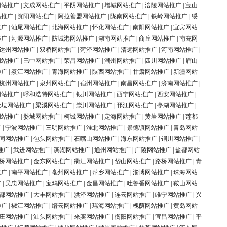
网站推广
|
文成网站推广
|
平阴网站推广
|
增城网站推广
|
涪陵网站推广
|
宝山
站推广
|
资阳网站推广
|
阿拉善盟网站推广
|
陇南网站推广
|
铁岭网站推广
|
绥
推广
|
汕尾网站推广
|
北海网站推广
|
怀化网站推广
|
南阳网站推广
|
宜宾网站
推广
|
河源网站推广
|
防城港网站推广
|
湖南网站推广
|
商丘网站推广
|
南充网
达州网站推广
|
双桥网站推广
|
菏泽网站推广
|
清远网站推广
|
河南网站推广
|
网站推广
|
巴中网站推广
|
荣昌网站推广
|
潮州网站推广
|
四川网站推广
|
眉山
推广
|
綦江网站推广
|
青海网站推广
|
陕西网站推广
|
甘肃网站推广
|
新疆网站
杭州网站推广
|
泉州网站推广
|
宿州网站推广
|
南昌网站推广
|
济南网站推广
|
网站推广
|
呼和浩特网站推广
|
银川网站推广
|
西宁网站推广
|
西安网站推广
|
金坛网站推广
|
梁溪网站推广
|
崇川网站推广
|
邗江网站推广
|
亭湖网站推广
|
网站推广
|
婺城网站推广
|
柯城网站推广
|
定海网站推广
|
黄岩网站推广
|
莲都
广
|
宁波网站推广
|
三明网站推广
|
淮北网站推广
|
景德镇网站推广
|
青岛网站
同网站推广
|
包头网站推广
|
石嘴山网站推广
|
海东网站推广
|
铜川网站推广
|
推广
|
武进网站推广
|
滨湖网站推广
|
通州网站推广
|
广陵网站推广
|
盐都网站
桥网站推广
|
金东网站推广
|
衢江网站推广
|
岱山网站推广
|
路桥网站推广
|
青
推广
|
南平网站推广
|
亳州网站推广
|
萍乡网站推广
|
淄博网站推广
|
珠海网站
广
|
吴忠网站推广
|
宝鸡网站推广
|
金昌网站推广
|
吐鲁番网站推广
|
鞍山网站
都网站推广
|
大丰网站推广
|
洪泽网站推广
|
连云网站推广
|
睢宁网站推广
|
兴
推广
|
椒江网站推广
|
缙云网站推广
|
瑶海网站推广
|
槐荫网站推广
|
黄岛网站
庄网站推广
|
汕头网站推广
|
来宾网站推广
|
衡阳网站推广
|
宜昌网站推广
|
平