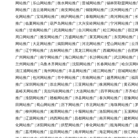
网站推广
|
乐山网站推广
|
衡水网站推广
|
晋城网站推广
|
锡林郭勒盟网站推
网站推广
|
连云港网站推广
|
南安网站推广
|
铜陵网站推广
|
滨州网站推广
|
化网站推广
|
宝坻网站推广
|
桐庐网站推广
|
泰顺网站推广
|
商河网站推广
|
推广
|
临夏网站推广
|
葫芦岛网站推广
|
大兴安岭网站推广
|
宁河网站推广
|
站推广
|
甘南网站推广
|
武清网站推广
|
合川网站推广
|
松江网站推广
|
宿迁
周口网站推广
|
雅安网站推广
|
万盛网站推广
|
莱芜网站推广
|
东莞网站推广
网站推广
|
大足网站推广
|
揭阳网站推广
|
河北网站推广
|
璧山网站推广
|
云
推广
|
辽宁网站推广
|
吉林网站推广
|
黑龙江网站推广
|
西藏网站推广
|
合肥
广州网站推广
|
南宁网站推广
|
海口网站推广
|
长沙网站推广
|
武汉网站推广
兰州网站推广
|
乌鲁木齐网站推广
|
沈阳网站推广
|
长春网站推广
|
哈尔滨网
清江浦网站推广
|
海州网站推广
|
丰县网站推广
|
靖江网站推广
|
宿城网站推
网站推广
|
包河网站推广
|
市中网站推广
|
市南网站推广
|
越秀网站推广
|
福
推广
|
深圳网站推广
|
崇左网站推广
|
三亚网站推广
|
株洲网站推广
|
黄石网
嘉峪关网站推广
|
克拉玛依网站推广
|
大连网站推广
|
四平网站推广
|
齐齐哈
推广
|
淮阴网站推广
|
赣榆网站推广
|
沛县网站推广
|
泰兴网站推广
|
宿豫网
田网站推广
|
蜀山网站推广
|
历下网站推广
|
市北网站推广
|
海珠网站推广
|
推广
|
柳州网站推广
|
湘潭网站推广
|
十堰网站推广
|
洛阳网站推广
|
玉溪网
推广
|
辽源网站推广
|
鸡西网站推广
|
昌都网站推广
|
南开网站推广
|
建邺网
化网站推广
|
沭阳网站推广
|
拱墅网站推广
|
奉化网站推广
|
瓯海网站推广
|
推广
|
荔湾网站推广
|
盐田网站推广
|
南岸网站推广
|
海定网站推广
|
徐汇网