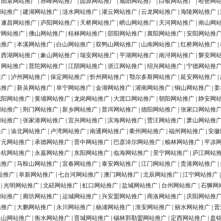
|
阳泉网站推广
|
赤峰网站推广
|
固原网站推广
|
咸阳网站推广
|
白银网站推广
|
哈密网
网站推广
|
建湖网站推广
|
涟水网站推广
|
灌云网站推广
|
云龙网站推广
|
海陵网站推广
|
|
遂昌网站推广
|
庐阳网站推广
|
天桥网站推广
|
崂山网站推广
|
天河网站推广
|
南山网
营网站推广
|
佛山网站推广
|
桂林网站推广
|
邵阳网站推广
|
襄阳网站推广
|
安阳网站推
站推广
|
本溪网站推广
|
白山网站推广
|
双鸭山网站推广
|
山南网站推广
|
红桥网站推广
|
|
西湖网站推广
|
象山网站推广
|
瑞安网站推广
|
平湖网站推广
|
南浔网站推广
|
磐安网
台网站推广
|
普陀网站推广
|
江阴网站推广
|
浙江网站推广
|
绍兴网站推广
|
宁德网站推
推广
|
泸州网站推广
|
保定网站推广
|
忻州网站推广
|
鄂尔多斯网站推广
|
延安网站推广
|
站推广
|
新吴网站推广
|
阜宁网站推广
|
金湖网站推广
|
灌南网站推广
|
铜山网站推广
|
姜
城阳网站推广
|
黄埔网站推广
|
龙岗网站推广
|
大渡口网站推广
|
朝阳网站推广
|
静安网
网站推广
|
荆门网站推广
|
新乡网站推广
|
普洱网站推广
|
德阳网站推广
|
张家口网站推
网站推广
|
张家港网站推广
|
宜兴网站推广
|
滨海网站推广
|
贾汪网站推广
|
萧山网站推
推广
|
渝北网站推广
|
卢湾网站推广
|
南通网站推广
|
衢州网站推广
|
福州网站推广
|
安徽
广元网站推广
|
承德网站推广
|
晋中网站推广
|
巴彦淖尔网站推广
|
榆林网站推广
|
平凉
余杭网站推广
|
永嘉网站推广
|
东阳网站推广
|
临海网站推广
|
景宁网站推广
|
庐江网站
站推广
|
马鞍山网站推广
|
宜春网站推广
|
泰安网站推广
|
江门网站推广
|
贵港网站推广
|
站推广
|
阜新网站推广
|
七台河网站推广
|
澳门网站推广
|
北辰网站推广
|
江宁网站推广
|
光明网站推广
|
北碚网站推广
|
虹口网站推广
|
盐城网站推广
|
台州网站推广
|
石狮网
网站推广
|
廊坊网站推广
|
运城网站推广
|
兴安盟网站推广
|
商洛网站推广
|
庆阳网站推
站推广
|
大鹏网站推广
|
永川网站推广
|
杨浦网站推广
|
淮安网站推广
|
丽水网站推广
|
晋
乐山网站推广
|
衡水网站推广
|
晋城网站推广
|
锡林郭勒盟网站推广
|
定西网站推广
|
盘