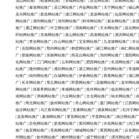
顶山网站推广
|
昭通网站推广
|
安顺网站推广
|
自贡网站推广
|
邯郸网站推广
站推广
|
秦淮网站推广
|
吴江网站推广
|
丹徒网站推广
|
天宁网站推广
|
锡山
吴兴网站推广
|
新昌网站推广
|
浦江网站推广
|
龙游网站推广
|
仙居网站推广
网站推广
|
湖州网站推广
|
漳州网站推广
|
蚌埠网站推广
|
新余网站推广
|
东
推广
|
通辽网站推广
|
中卫网站推广
|
渭南网站推广
|
天水网站推广
|
昌吉网
盱眙网站推广
|
东海网站推广
|
泉山网站推广
|
高港网站推广
|
泗洪网站推广
站推广
|
李沧网站推广
|
白云网站推广
|
宝安网站推广
|
九龙坡网站推广
|
丰
广
|
岳阳网站推广
|
鄂州网站推广
|
鹤壁网站推广
|
丽江网站推广
|
铜仁网站
广
|
那曲网站推广
|
东丽网站推广
|
雨花台网站推广
|
润州网站推广
|
溧阳网
化网站推广
|
三门网站推广
|
云和网站推广
|
肥西网站推广
|
长清网站推广
|
站推广
|
赣州网站推广
|
潍坊网站推广
|
湛江网站推广
|
贺州网站推广
|
常德
站推广
|
锦州网站推广
|
白城网站推广
|
伊春网站推广
|
西青网站推广
|
浦口
广
|
长丰网站推广
|
章丘网站推广
|
即墨网站推广
|
花都网站推广
|
龙华网站
网站推广
|
张家界网站推广
|
孝感网站推广
|
焦作网站推广
|
临沧网站推广
|
港网站推广
|
津南网站推广
|
六合网站推广
|
太仓网站推广
|
响水网站推广
|
推广
|
闸北网站推广
|
扬州网站推广
|
舟山网站推广
|
厦门网站推广
|
江西网
临汾网站推广
|
乌兰察布网站推广
|
安康网站推广
|
酒泉网站推广
|
石河子网
|
龙泉网站推广
|
巢湖网站推广
|
莱芜网站推广
|
平度网站推广
|
南沙网站推广
站推广
|
百色网站推广
|
娄底网站推广
|
黄冈网站推广
|
许昌网站推广
|
内江
推广
|
临安网站推广
|
苍南网站推广
|
钢城网站推广
|
莱西网站推广
|
从化网
州网站推广
|
钦州网站推广
|
郴州网站推广
|
咸宁网站推广
|
漯河网站推广
|