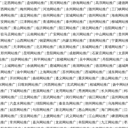
广
|
定西网站推广
|
盘锦网站推广
|
黑河网站推广
|
静海网站推广
|
高淳网站推广
|
建德
广西网站推广
|
梅州网站推广
|
河池网站推广
|
永州网站推广
|
随州网站推广
|
三门峡网
长寿网站推广
|
嘉定网站推广
|
徐州网站推广
|
宣城网站推广
|
德州网站推广
|
海南网站
淳安网站推广
|
江津网站推广
|
青浦网站推广
|
泰州网站推广
|
池州网站推广
|
柳城网站
网站推广
|
黄山网站推广
|
临沂网站推广
|
阳江网站推广
|
湖北网站推广
|
信阳网站推广
|
|
驻马店网站推广
|
云南网站推广
|
广安网站推广
|
南川网站推广
|
中山网站推广
|
贵州
浮网站推广
|
山西网站推广
|
铜梁网站推广
|
内蒙古网站推广
|
潼南网站推广
|
宁夏网站
网站推广
|
天津网站推广
|
北京网站推广
|
南京网站推广
|
东城网站推广
|
黄埔网站推广
|
|
郑州网站推广
|
昆明网站推广
|
贵阳网站推广
|
成都网站推广
|
石家庄网站推广
|
太原
站推广
|
拉萨网站推广
|
和平网站推广
|
鼓楼网站推广
|
吴中网站推广
|
丹阳网站推广
|
广
|
上城网站推广
|
余姚网站推广
|
鹿城网站推广
|
南湖网站推广
|
德清网站推广
|
越城
田网站推广
|
渝中网站推广
|
上海网站推广
|
苏州网站推广
|
西城网站推广
|
浦东网站推
站推广
|
开封网站推广
|
曲靖网站推广
|
遵义网站推广
|
重庆网站推广
|
唐山网站推广
|
大
尔网站推广
|
日喀则网站推广
|
河西网站推广
|
玄武网站推广
|
相城网站推广
|
扬中网站
站推广
|
下城网站推广
|
慈溪网站推广
|
龙湾网站推广
|
秀洲网站推广
|
长兴网站推广
|
柯
罗湖网站推广
|
江北网站推广
|
宣武网站推广
|
闵行网站推广
|
镇江网站推广
|
温州网站
站推广
|
六盘水网站推广
|
绵阳网站推广
|
秦皇岛网站推广
|
朔州网站推广
|
乌海网站推
站推广
|
姑苏网站推广
|
句容网站推广
|
新北网站推广
|
惠山网站推广
|
海门网站推广
|
江
嘉善网站推广
|
安吉网站推广
|
上虞网站推广
|
武义网站推广
|
江山网站推广
|
嵊泗网站
站推广
|
常州网站推广
|
嘉兴网站推广
|
龙岩网站推广
|
阜阳网站推广
|
九江网站推广
|
枣