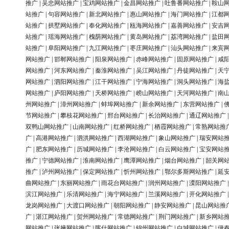
推广
|
吴忠网站推广
|
宝鸡网站推广
|
金昌网站推广
|
吐鲁番网站推广
|
鞍山
站推广
|
句容网站推广
|
新北网站推广
|
惠山网站推广
|
海门网站推广
|
江都
站推广
|
拱墅网站推广
|
奉化网站推广
|
瓯海网站推广
|
嘉善网站推广
|
安吉
站推广
|
瑶海网站推广
|
槐荫网站推广
|
黄岛网站推广
|
荔湾网站推广
|
盐田
站推广
|
阜阳网站推广
|
九江网站推广
|
枣庄网站推广
|
汕头网站推广
|
来宾
网站推广
|
邯郸网站推广
|
阳泉网站推广
|
赤峰网站推广
|
固原网站推广
|
咸
网站推广
|
河东网站推广
|
秦淮网站推广
|
吴江网站推广
|
丹徒网站推广
|
天
网站推广
|
泗阳网站推广
|
江干网站推广
|
宁海网站推广
|
洞头网站推广
|
海
网站推广
|
庐阳网站推广
|
天桥网站推广
|
崂山网站推广
|
天河网站推广
|
南
州网站推广
|
漳州网站推广
|
蚌埠网站推广
|
新余网站推广
|
东营网站推广
|
节网站推广
|
攀枝花网站推广
|
邢台网站推广
|
长治网站推广
|
通辽网站推广
双鸭山网站推广
|
山南网站推广
|
红桥网站推广
|
栖霞网站推广
|
常熟网站推
广
|
高港网站推广
|
泗洪网站推广
|
西湖网站推广
|
象山网站推广
|
瑞安网站
广
|
肥东网站推广
|
历城网站推广
|
李沧网站推广
|
白云网站推广
|
宝安网站
推广
|
宁德网站推广
|
淮南网站推广
|
鹰潭网站推广
|
烟台网站推广
|
韶关网
推广
|
泸州网站推广
|
保定网站推广
|
忻州网站推广
|
鄂尔多斯网站推广
|
延
曲网站推广
|
东丽网站推广
|
雨花台网站推广
|
润州网站推广
|
溧阳网站推广
滨江网站推广
|
乐清网站推广
|
海宁网站推广
|
兰溪网站推广
|
开化网站推广
龙岗网站推广
|
大渡口网站推广
|
朝阳网站推广
|
静安网站推广
|
昆山网站推
广
|
湛江网站推广
|
贺州网站推广
|
常德网站推广
|
荆门网站推广
|
新乡网站
网站推广
|
张掖网站推广
|
喀什网站推广
|
锦州网站推广
|
白城网站推广
|
伊