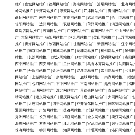
推广
|
宣城网站推广
|
德州网站推广
|
海南网站推广
|
汕尾网站推广
|
北海网
岭网站推广
|
宁河网站推广
|
淳安网站推广
|
江津网站推广
|
青浦网站推广
|
商丘网站推广
|
南充网站推广
|
甘南网站推广
|
武清网站推广
|
合川网站推广
信阳网站推广
|
达州网站推广
|
双桥网站推广
|
菏泽网站推广
|
清远网站推广
驻马店网站推广
|
云南网站推广
|
广安网站推广
|
南川网站推广
|
中山网站推
广
|
大足网站推广
|
揭阳网站推广
|
河北网站推广
|
璧山网站推广
|
云浮网站
推广
|
青海网站推广
|
陕西网站推广
|
甘肃网站推广
|
新疆网站推广
|
辽宁网
站推广
|
南京网站推广
|
东城网站推广
|
黄埔网站推广
|
杭州网站推广
|
泉州
站推广
|
长沙网站推广
|
武汉网站推广
|
郑州网站推广
|
昆明网站推广
|
贵阳
西宁网站推广
|
西安网站推广
|
兰州网站推广
|
乌鲁木齐网站推广
|
沈阳网站
站推广
|
丹阳网站推广
|
金坛网站推广
|
梁溪网站推广
|
崇川网站推广
|
邗江
网站推广
|
上城网站推广
|
余姚网站推广
|
鹿城网站推广
|
南湖网站推广
|
德
网站推广
|
包河网站推广
|
市中网站推广
|
市南网站推广
|
越秀网站推广
|
福
网站推广
|
三明网站推广
|
淮北网站推广
|
景德镇网站推广
|
青岛网站推广
|
靖网站推广
|
遵义网站推广
|
重庆网站推广
|
唐山网站推广
|
大同网站推广
|
站推广
|
大连网站推广
|
四平网站推广
|
齐齐哈尔网站推广
|
日喀则网站推广
通州网站推广
|
广陵网站推广
|
盐都网站推广
|
淮阴网站推广
|
赣榆网站推广
秀洲网站推广
|
长兴网站推广
|
柯桥网站推广
|
金东网站推广
|
衢江网站推广
海珠网站推广
|
罗湖网站推广
|
江北网站推广
|
宣武网站推广
|
闵行网站推广
珠海网站推广
|
柳州网站推广
|
湘潭网站推广
|
十堰网站推广
|
洛阳网站推广