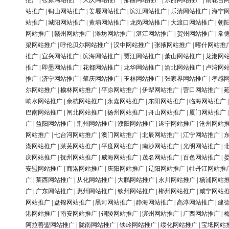
推广
|
松原网站推广
|
大庆网站推广
|
那曲网站推广
|
东丽网站推广
|
雨花台
站推广
|
铜山网站推广
|
姜堰网站推广
|
滨江网站推广
|
乐清网站推广
|
海宁
站推广
|
城阳网站推广
|
黄埔网站推广
|
龙岗网站推广
|
大渡口网站推广
|
朝
网站推广
|
赣州网站推广
|
潍坊网站推广
|
湛江网站推广
|
贺州网站推广
|
常
梁网站推广
|
呼伦贝尔网站推广
|
汉中网站推广
|
张掖网站推广
|
喀什网站推
推广
|
宜兴网站推广
|
滨海网站推广
|
贾汪网站推广
|
萧山网站推广
|
龙港网
推广
|
即墨网站推广
|
花都网站推广
|
龙华网站推广
|
渝北网站推广
|
卢湾网
推广
|
济宁网站推广
|
肇庆网站推广
|
玉林网站推广
|
张家界网站推广
|
孝感
尔网站推广
|
榆林网站推广
|
平凉网站推广
|
伊犁网站推广
|
营口网站推广
|
响水网站推广
|
余杭网站推广
|
永嘉网站推广
|
东阳网站推广
|
临海网站推广
巴南网站推广
|
闸北网站推广
|
扬州网站推广
|
舟山网站推广
|
厦门网站推广
广
|
益阳网站推广
|
荆州网站推广
|
濮阳网站推广
|
遂宁网站推广
|
沧州网站
网站推广
|
七台河网站推广
|
澳门网站推广
|
北辰网站推广
|
江宁网站推广
|
湖网站推广
|
莱芜网站推广
|
平度网站推广
|
南沙网站推广
|
光明网站推广
|
庆网站推广
|
抚州网站推广
|
威海网站推广
|
茂名网站推广
|
百色网站推广
|
安盟网站推广
|
商洛网站推广
|
庆阳网站推广
|
辽阳网站推广
|
牡丹江网站推
广
|
莱西网站推广
|
从化网站推广
|
大鹏网站推广
|
永川网站推广
|
杨浦网站
广
|
广东网站推广
|
惠州网站推广
|
钦州网站推广
|
郴州网站推广
|
咸宁网站
网站推广
|
盘锦网站推广
|
黑河网站推广
|
静海网站推广
|
高淳网站推广
|
建
港网站推广
|
南安网站推广
|
铜陵网站推广
|
滨州网站推广
|
广西网站推广
|
阿拉善盟网站推广
|
陇南网站推广
|
铁岭网站推广
|
绥化网站推广
|
宝坻网站