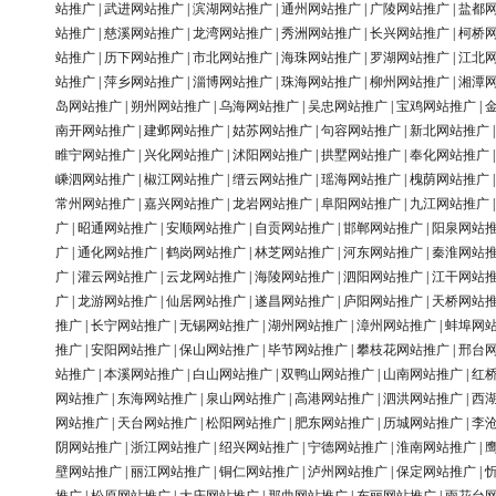
站推广
|
武进网站推广
|
滨湖网站推广
|
通州网站推广
|
广陵网站推广
|
盐都
站推广
|
慈溪网站推广
|
龙湾网站推广
|
秀洲网站推广
|
长兴网站推广
|
柯桥
站推广
|
历下网站推广
|
市北网站推广
|
海珠网站推广
|
罗湖网站推广
|
江北
站推广
|
萍乡网站推广
|
淄博网站推广
|
珠海网站推广
|
柳州网站推广
|
湘潭
岛网站推广
|
朔州网站推广
|
乌海网站推广
|
吴忠网站推广
|
宝鸡网站推广
|
南开网站推广
|
建邺网站推广
|
姑苏网站推广
|
句容网站推广
|
新北网站推广
睢宁网站推广
|
兴化网站推广
|
沭阳网站推广
|
拱墅网站推广
|
奉化网站推广
嵊泗网站推广
|
椒江网站推广
|
缙云网站推广
|
瑶海网站推广
|
槐荫网站推广
常州网站推广
|
嘉兴网站推广
|
龙岩网站推广
|
阜阳网站推广
|
九江网站推广
广
|
昭通网站推广
|
安顺网站推广
|
自贡网站推广
|
邯郸网站推广
|
阳泉网站
广
|
通化网站推广
|
鹤岗网站推广
|
林芝网站推广
|
河东网站推广
|
秦淮网站
广
|
灌云网站推广
|
云龙网站推广
|
海陵网站推广
|
泗阳网站推广
|
江干网站
广
|
龙游网站推广
|
仙居网站推广
|
遂昌网站推广
|
庐阳网站推广
|
天桥网站
推广
|
长宁网站推广
|
无锡网站推广
|
湖州网站推广
|
漳州网站推广
|
蚌埠网
推广
|
安阳网站推广
|
保山网站推广
|
毕节网站推广
|
攀枝花网站推广
|
邢台
站推广
|
本溪网站推广
|
白山网站推广
|
双鸭山网站推广
|
山南网站推广
|
红
网站推广
|
东海网站推广
|
泉山网站推广
|
高港网站推广
|
泗洪网站推广
|
西
网站推广
|
天台网站推广
|
松阳网站推广
|
肥东网站推广
|
历城网站推广
|
李
阴网站推广
|
浙江网站推广
|
绍兴网站推广
|
宁德网站推广
|
淮南网站推广
|
壁网站推广
|
丽江网站推广
|
铜仁网站推广
|
泸州网站推广
|
保定网站推广
|