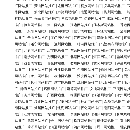
汪网站推广
|
萧山网站推广
|
龙港网站推广
|
桐乡网站推广
|
义乌网站推广
|
华网站推广
|
渝北网站推广
|
卢湾网站推广
|
南通网站推广
|
衢州网站推广
|
林网站推广
|
张家界网站推广
|
孝感网站推广
|
焦作网站推广
|
临沧网站推广
推广
|
伊犁网站推广
|
营口网站推广
|
延边网站推广
|
佳木斯网站推广
|
香港
站推广
|
东阳网站推广
|
临海网站推广
|
景宁网站推广
|
庐江网站推广
|
济阳
站推广
|
舟山网站推广
|
厦门网站推广
|
江西网站推广
|
马鞍山网站推广
|
宜
网站推广
|
遂宁网站推广
|
沧州网站推广
|
临汾网站推广
|
乌兰察布网站推广
推广
|
北辰网站推广
|
江宁网站推广
|
东台网站推广
|
富阳网站推广
|
平阳网
推广
|
南沙网站推广
|
光明网站推广
|
北碚网站推广
|
虹口网站推广
|
盐城网
推广
|
茂名网站推广
|
百色网站推广
|
娄底网站推广
|
黄冈网站推广
|
许昌网
站推广
|
辽阳网站推广
|
牡丹江网站推广
|
台湾网站推广
|
蓟州网站推广
|
溧
网站推广
|
永川网站推广
|
杨浦网站推广
|
淮安网站推广
|
丽水网站推广
|
晋
网站推广
|
郴州网站推广
|
咸宁网站推广
|
漯河网站推广
|
乐山网站推广
|
衡
广
|
静海网站推广
|
高淳网站推广
|
建德网站推广
|
文成网站推广
|
平阴网站
推广
|
滨州网站推广
|
广西网站推广
|
梅州网站推广
|
河池网站推广
|
永州网
岭网站推广
|
绥化网站推广
|
宝坻网站推广
|
桐庐网站推广
|
泰顺网站推广
|
南网站推广
|
汕尾网站推广
|
北海网站推广
|
怀化网站推广
|
南阳网站推广
|
推广
|
江津网站推广
|
青浦网站推广
|
泰州网站推广
|
池州网站推广
|
柳城网
站推广
|
武清网站推广
|
合川网站推广
|
松江网站推广
|
宿迁网站推广
|
黄山
站推广
|
菏泽网站推广
|
清远网站推广
|
河南网站推广
|
周口网站推广
|
雅安