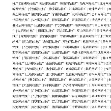
推广
|
宣城网站推广
|
德州网站推广
|
海南网站推广
|
汕尾网站推广
|
北海网
岭网站推广
|
宁河网站推广
|
淳安网站推广
|
江津网站推广
|
青浦网站推广
|
商丘网站推广
|
南充网站推广
|
甘南网站推广
|
武清网站推广
|
合川网站推广
信阳网站推广
|
达州网站推广
|
双桥网站推广
|
菏泽网站推广
|
清远网站推广
驻马店网站推广
|
云南网站推广
|
广安网站推广
|
南川网站推广
|
中山网站推
广
|
大足网站推广
|
揭阳网站推广
|
河北网站推广
|
璧山网站推广
|
云浮网站
推广
|
青海网站推广
|
陕西网站推广
|
甘肃网站推广
|
新疆网站推广
|
辽宁网
站推广
|
南京网站推广
|
东城网站推广
|
黄埔网站推广
|
杭州网站推广
|
泉州
站推广
|
长沙网站推广
|
武汉网站推广
|
郑州网站推广
|
昆明网站推广
|
贵阳
西宁网站推广
|
西安网站推广
|
兰州网站推广
|
乌鲁木齐网站推广
|
沈阳网站
站推广
|
丹阳网站推广
|
金坛网站推广
|
梁溪网站推广
|
崇川网站推广
|
邗江
网站推广
|
上城网站推广
|
余姚网站推广
|
鹿城网站推广
|
南湖网站推广
|
德
网站推广
|
包河网站推广
|
市中网站推广
|
市南网站推广
|
越秀网站推广
|
福
网站推广
|
三明网站推广
|
淮北网站推广
|
景德镇网站推广
|
青岛网站推广
|
靖网站推广
|
遵义网站推广
|
重庆网站推广
|
唐山网站推广
|
大同网站推广
|
站推广
|
大连网站推广
|
四平网站推广
|
齐齐哈尔网站推广
|
日喀则网站推广
通州网站推广
|
广陵网站推广
|
盐都网站推广
|
淮阴网站推广
|
赣榆网站推广
秀洲网站推广
|
长兴网站推广
|
柯桥网站推广
|
金东网站推广
|
衢江网站推广
海珠网站推广
|
罗湖网站推广
|
江北网站推广
|
宣武网站推广
|
闵行网站推广
珠海网站推广
|
柳州网站推广
|
湘潭网站推广
|
十堰网站推广
|
洛阳网站推广