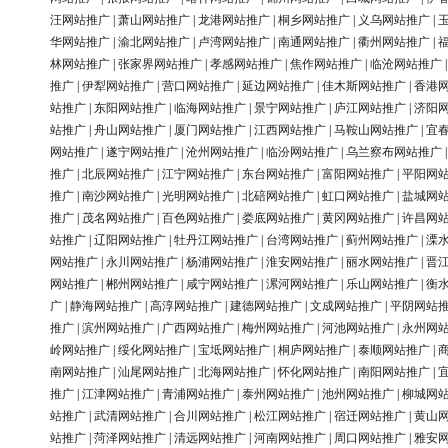
汪网站推广
|
萧山网站推广
|
龙港网站推广
|
桐乡网站推广
|
义乌网站推广
|
华网站推广
|
渝北网站推广
|
卢湾网站推广
|
南通网站推广
|
衢州网站推广
|
林网站推广
|
张家界网站推广
|
孝感网站推广
|
焦作网站推广
|
临沧网站推广
推广
|
伊犁网站推广
|
营口网站推广
|
延边网站推广
|
佳木斯网站推广
|
香港
站推广
|
东阳网站推广
|
临海网站推广
|
景宁网站推广
|
庐江网站推广
|
济阳
站推广
|
舟山网站推广
|
厦门网站推广
|
江西网站推广
|
马鞍山网站推广
|
宜
网站推广
|
遂宁网站推广
|
沧州网站推广
|
临汾网站推广
|
乌兰察布网站推广
推广
|
北辰网站推广
|
江宁网站推广
|
东台网站推广
|
富阳网站推广
|
平阳网
推广
|
南沙网站推广
|
光明网站推广
|
北碚网站推广
|
虹口网站推广
|
盐城网
推广
|
茂名网站推广
|
百色网站推广
|
娄底网站推广
|
黄冈网站推广
|
许昌网
站推广
|
辽阳网站推广
|
牡丹江网站推广
|
台湾网站推广
|
蓟州网站推广
|
溧
网站推广
|
永川网站推广
|
杨浦网站推广
|
淮安网站推广
|
丽水网站推广
|
晋
网站推广
|
郴州网站推广
|
咸宁网站推广
|
漯河网站推广
|
乐山网站推广
|
衡
广
|
静海网站推广
|
高淳网站推广
|
建德网站推广
|
文成网站推广
|
平阴网站
推广
|
滨州网站推广
|
广西网站推广
|
梅州网站推广
|
河池网站推广
|
永州网
岭网站推广
|
绥化网站推广
|
宝坻网站推广
|
桐庐网站推广
|
泰顺网站推广
|
南网站推广
|
汕尾网站推广
|
北海网站推广
|
怀化网站推广
|
南阳网站推广
|
推广
|
江津网站推广
|
青浦网站推广
|
泰州网站推广
|
池州网站推广
|
柳城网
站推广
|
武清网站推广
|
合川网站推广
|
松江网站推广
|
宿迁网站推广
|
黄山
站推广
|
菏泽网站推广
|
清远网站推广
|
河南网站推广
|
周口网站推广
|
雅安