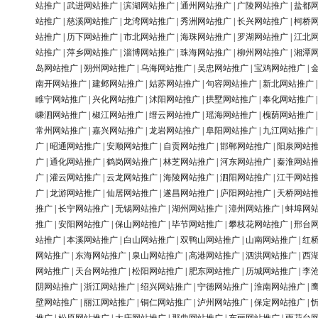
站推广
|
武进网站推广
|
滨湖网站推广
|
通州网站推广
|
广陵网站推广
|
盐都
站推广
|
慈溪网站推广
|
龙湾网站推广
|
秀洲网站推广
|
长兴网站推广
|
柯桥
站推广
|
历下网站推广
|
市北网站推广
|
海珠网站推广
|
罗湖网站推广
|
江北
站推广
|
萍乡网站推广
|
淄博网站推广
|
珠海网站推广
|
柳州网站推广
|
湘潭
岛网站推广
|
朔州网站推广
|
乌海网站推广
|
吴忠网站推广
|
宝鸡网站推广
|
南开网站推广
|
建邺网站推广
|
姑苏网站推广
|
句容网站推广
|
新北网站推广
睢宁网站推广
|
兴化网站推广
|
沭阳网站推广
|
拱墅网站推广
|
奉化网站推广
嵊泗网站推广
|
椒江网站推广
|
缙云网站推广
|
瑶海网站推广
|
槐荫网站推广
常州网站推广
|
嘉兴网站推广
|
龙岩网站推广
|
阜阳网站推广
|
九江网站推广
广
|
昭通网站推广
|
安顺网站推广
|
自贡网站推广
|
邯郸网站推广
|
阳泉网站
广
|
通化网站推广
|
鹤岗网站推广
|
林芝网站推广
|
河东网站推广
|
秦淮网站
广
|
灌云网站推广
|
云龙网站推广
|
海陵网站推广
|
泗阳网站推广
|
江干网站
广
|
龙游网站推广
|
仙居网站推广
|
遂昌网站推广
|
庐阳网站推广
|
天桥网站
推广
|
长宁网站推广
|
无锡网站推广
|
湖州网站推广
|
漳州网站推广
|
蚌埠网
推广
|
安阳网站推广
|
保山网站推广
|
毕节网站推广
|
攀枝花网站推广
|
邢台
站推广
|
本溪网站推广
|
白山网站推广
|
双鸭山网站推广
|
山南网站推广
|
红
网站推广
|
东海网站推广
|
泉山网站推广
|
高港网站推广
|
泗洪网站推广
|
西
网站推广
|
天台网站推广
|
松阳网站推广
|
肥东网站推广
|
历城网站推广
|
李
阴网站推广
|
浙江网站推广
|
绍兴网站推广
|
宁德网站推广
|
淮南网站推广
|
壁网站推广
|
丽江网站推广
|
铜仁网站推广
|
泸州网站推广
|
保定网站推广
|