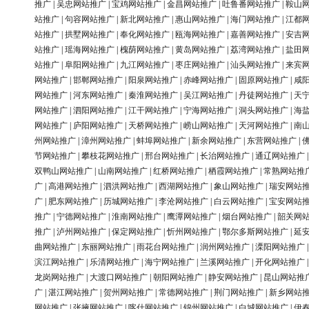
推广
|
吴忠网站推广
|
宝鸡网站推广
|
金昌网站推广
|
吐鲁番网站推广
|
鞍山
站推广
|
句容网站推广
|
新北网站推广
|
惠山网站推广
|
海门网站推广
|
江都
站推广
|
拱墅网站推广
|
奉化网站推广
|
瓯海网站推广
|
嘉善网站推广
|
安吉
站推广
|
瑶海网站推广
|
槐荫网站推广
|
黄岛网站推广
|
荔湾网站推广
|
盐田
站推广
|
阜阳网站推广
|
九江网站推广
|
枣庄网站推广
|
汕头网站推广
|
来宾
网站推广
|
邯郸网站推广
|
阳泉网站推广
|
赤峰网站推广
|
固原网站推广
|
咸
网站推广
|
河东网站推广
|
秦淮网站推广
|
吴江网站推广
|
丹徒网站推广
|
天
网站推广
|
泗阳网站推广
|
江干网站推广
|
宁海网站推广
|
洞头网站推广
|
海
网站推广
|
庐阳网站推广
|
天桥网站推广
|
崂山网站推广
|
天河网站推广
|
南
州网站推广
|
漳州网站推广
|
蚌埠网站推广
|
新余网站推广
|
东营网站推广
|
节网站推广
|
攀枝花网站推广
|
邢台网站推广
|
长治网站推广
|
通辽网站推广
双鸭山网站推广
|
山南网站推广
|
红桥网站推广
|
栖霞网站推广
|
常熟网站推
广
|
高港网站推广
|
泗洪网站推广
|
西湖网站推广
|
象山网站推广
|
瑞安网站
广
|
肥东网站推广
|
历城网站推广
|
李沧网站推广
|
白云网站推广
|
宝安网站
推广
|
宁德网站推广
|
淮南网站推广
|
鹰潭网站推广
|
烟台网站推广
|
韶关网
推广
|
泸州网站推广
|
保定网站推广
|
忻州网站推广
|
鄂尔多斯网站推广
|
延
曲网站推广
|
东丽网站推广
|
雨花台网站推广
|
润州网站推广
|
溧阳网站推广
滨江网站推广
|
乐清网站推广
|
海宁网站推广
|
兰溪网站推广
|
开化网站推广
龙岗网站推广
|
大渡口网站推广
|
朝阳网站推广
|
静安网站推广
|
昆山网站推
广
|
湛江网站推广
|
贺州网站推广
|
常德网站推广
|
荆门网站推广
|
新乡网站
网站推广
|
张掖网站推广
|
喀什网站推广
|
锦州网站推广
|
白城网站推广
|
伊