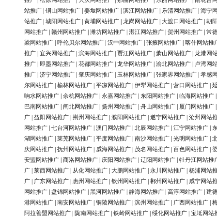
推广
|
松原网站推广
|
大庆网站推广
|
那曲网站推广
|
东丽网站推广
|
雨花台
站推广
|
铜山网站推广
|
姜堰网站推广
|
滨江网站推广
|
乐清网站推广
|
海宁
站推广
|
城阳网站推广
|
黄埔网站推广
|
龙岗网站推广
|
大渡口网站推广
|
朝
网站推广
|
赣州网站推广
|
潍坊网站推广
|
湛江网站推广
|
贺州网站推广
|
常
梁网站推广
|
呼伦贝尔网站推广
|
汉中网站推广
|
张掖网站推广
|
喀什网站推
推广
|
宜兴网站推广
|
滨海网站推广
|
贾汪网站推广
|
萧山网站推广
|
龙港网
推广
|
即墨网站推广
|
花都网站推广
|
龙华网站推广
|
渝北网站推广
|
卢湾网
推广
|
济宁网站推广
|
肇庆网站推广
|
玉林网站推广
|
张家界网站推广
|
孝感
尔网站推广
|
榆林网站推广
|
平凉网站推广
|
伊犁网站推广
|
营口网站推广
|
响水网站推广
|
余杭网站推广
|
永嘉网站推广
|
东阳网站推广
|
临海网站推广
巴南网站推广
|
闸北网站推广
|
扬州网站推广
|
舟山网站推广
|
厦门网站推广
广
|
益阳网站推广
|
荆州网站推广
|
濮阳网站推广
|
遂宁网站推广
|
沧州网站
网站推广
|
七台河网站推广
|
澳门网站推广
|
北辰网站推广
|
江宁网站推广
|
湖网站推广
|
莱芜网站推广
|
平度网站推广
|
南沙网站推广
|
光明网站推广
|
庆网站推广
|
抚州网站推广
|
威海网站推广
|
茂名网站推广
|
百色网站推广
|
安盟网站推广
|
商洛网站推广
|
庆阳网站推广
|
辽阳网站推广
|
牡丹江网站推
广
|
莱西网站推广
|
从化网站推广
|
大鹏网站推广
|
永川网站推广
|
杨浦网站
广
|
广东网站推广
|
惠州网站推广
|
钦州网站推广
|
郴州网站推广
|
咸宁网站
网站推广
|
盘锦网站推广
|
黑河网站推广
|
静海网站推广
|
高淳网站推广
|
建
港网站推广
|
南安网站推广
|
铜陵网站推广
|
滨州网站推广
|
广西网站推广
|
阿拉善盟网站推广
|
陇南网站推广
|
铁岭网站推广
|
绥化网站推广
|
宝坻网站