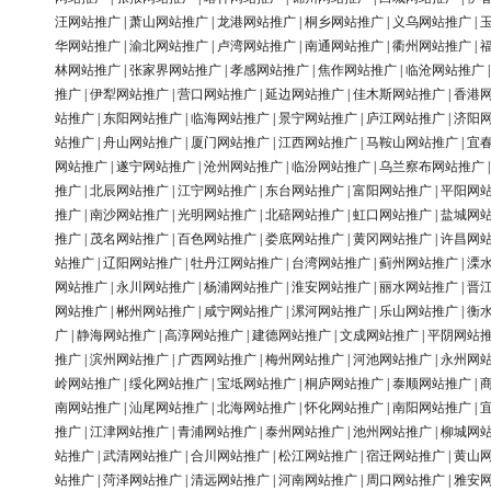
汪网站推广
|
萧山网站推广
|
龙港网站推广
|
桐乡网站推广
|
义乌网站推广
|
华网站推广
|
渝北网站推广
|
卢湾网站推广
|
南通网站推广
|
衢州网站推广
|
林网站推广
|
张家界网站推广
|
孝感网站推广
|
焦作网站推广
|
临沧网站推广
推广
|
伊犁网站推广
|
营口网站推广
|
延边网站推广
|
佳木斯网站推广
|
香港
站推广
|
东阳网站推广
|
临海网站推广
|
景宁网站推广
|
庐江网站推广
|
济阳
站推广
|
舟山网站推广
|
厦门网站推广
|
江西网站推广
|
马鞍山网站推广
|
宜
网站推广
|
遂宁网站推广
|
沧州网站推广
|
临汾网站推广
|
乌兰察布网站推广
推广
|
北辰网站推广
|
江宁网站推广
|
东台网站推广
|
富阳网站推广
|
平阳网
推广
|
南沙网站推广
|
光明网站推广
|
北碚网站推广
|
虹口网站推广
|
盐城网
推广
|
茂名网站推广
|
百色网站推广
|
娄底网站推广
|
黄冈网站推广
|
许昌网
站推广
|
辽阳网站推广
|
牡丹江网站推广
|
台湾网站推广
|
蓟州网站推广
|
溧
网站推广
|
永川网站推广
|
杨浦网站推广
|
淮安网站推广
|
丽水网站推广
|
晋
网站推广
|
郴州网站推广
|
咸宁网站推广
|
漯河网站推广
|
乐山网站推广
|
衡
广
|
静海网站推广
|
高淳网站推广
|
建德网站推广
|
文成网站推广
|
平阴网站
推广
|
滨州网站推广
|
广西网站推广
|
梅州网站推广
|
河池网站推广
|
永州网
岭网站推广
|
绥化网站推广
|
宝坻网站推广
|
桐庐网站推广
|
泰顺网站推广
|
南网站推广
|
汕尾网站推广
|
北海网站推广
|
怀化网站推广
|
南阳网站推广
|
推广
|
江津网站推广
|
青浦网站推广
|
泰州网站推广
|
池州网站推广
|
柳城网
站推广
|
武清网站推广
|
合川网站推广
|
松江网站推广
|
宿迁网站推广
|
黄山
站推广
|
菏泽网站推广
|
清远网站推广
|
河南网站推广
|
周口网站推广
|
雅安