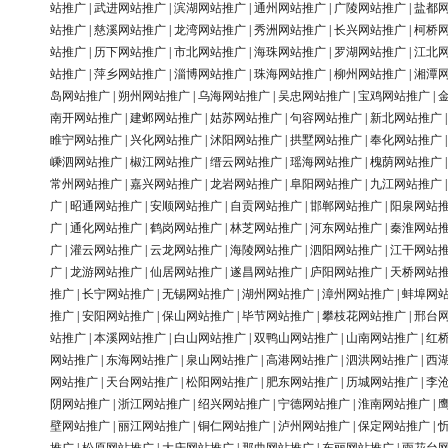
站推广
|
武进网站推广
|
滨湖网站推广
|
通州网站推广
|
广陵网站推广
|
盐都
站推广
|
慈溪网站推广
|
龙湾网站推广
|
秀洲网站推广
|
长兴网站推广
|
柯桥
站推广
|
历下网站推广
|
市北网站推广
|
海珠网站推广
|
罗湖网站推广
|
江北
站推广
|
萍乡网站推广
|
淄博网站推广
|
珠海网站推广
|
柳州网站推广
|
湘潭
岛网站推广
|
朔州网站推广
|
乌海网站推广
|
吴忠网站推广
|
宝鸡网站推广
|
南开网站推广
|
建邺网站推广
|
姑苏网站推广
|
句容网站推广
|
新北网站推广
睢宁网站推广
|
兴化网站推广
|
沭阳网站推广
|
拱墅网站推广
|
奉化网站推广
嵊泗网站推广
|
椒江网站推广
|
缙云网站推广
|
瑶海网站推广
|
槐荫网站推广
常州网站推广
|
嘉兴网站推广
|
龙岩网站推广
|
阜阳网站推广
|
九江网站推广
广
|
昭通网站推广
|
安顺网站推广
|
自贡网站推广
|
邯郸网站推广
|
阳泉网站
广
|
通化网站推广
|
鹤岗网站推广
|
林芝网站推广
|
河东网站推广
|
秦淮网站
广
|
灌云网站推广
|
云龙网站推广
|
海陵网站推广
|
泗阳网站推广
|
江干网站
广
|
龙游网站推广
|
仙居网站推广
|
遂昌网站推广
|
庐阳网站推广
|
天桥网站
推广
|
长宁网站推广
|
无锡网站推广
|
湖州网站推广
|
漳州网站推广
|
蚌埠网
推广
|
安阳网站推广
|
保山网站推广
|
毕节网站推广
|
攀枝花网站推广
|
邢台
站推广
|
本溪网站推广
|
白山网站推广
|
双鸭山网站推广
|
山南网站推广
|
红
网站推广
|
东海网站推广
|
泉山网站推广
|
高港网站推广
|
泗洪网站推广
|
西
网站推广
|
天台网站推广
|
松阳网站推广
|
肥东网站推广
|
历城网站推广
|
李
阴网站推广
|
浙江网站推广
|
绍兴网站推广
|
宁德网站推广
|
淮南网站推广
|
壁网站推广
|
丽江网站推广
|
铜仁网站推广
|
泸州网站推广
|
保定网站推广
|