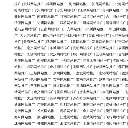
推广
|
宣城网站推广
|
德州网站推广
|
海南网站推广
|
汕尾网站推广
|
北海网
岭网站推广
|
宁河网站推广
|
淳安网站推广
|
江津网站推广
|
青浦网站推广
|
商丘网站推广
|
南充网站推广
|
甘南网站推广
|
武清网站推广
|
合川网站推广
信阳网站推广
|
达州网站推广
|
双桥网站推广
|
菏泽网站推广
|
清远网站推广
驻马店网站推广
|
云南网站推广
|
广安网站推广
|
南川网站推广
|
中山网站推
广
|
大足网站推广
|
揭阳网站推广
|
河北网站推广
|
璧山网站推广
|
云浮网站
推广
|
青海网站推广
|
陕西网站推广
|
甘肃网站推广
|
新疆网站推广
|
辽宁网
站推广
|
南京网站推广
|
东城网站推广
|
黄埔网站推广
|
杭州网站推广
|
泉州
站推广
|
长沙网站推广
|
武汉网站推广
|
郑州网站推广
|
昆明网站推广
|
贵阳
西宁网站推广
|
西安网站推广
|
兰州网站推广
|
乌鲁木齐网站推广
|
沈阳网站
站推广
|
丹阳网站推广
|
金坛网站推广
|
梁溪网站推广
|
崇川网站推广
|
邗江
网站推广
|
上城网站推广
|
余姚网站推广
|
鹿城网站推广
|
南湖网站推广
|
德
网站推广
|
包河网站推广
|
市中网站推广
|
市南网站推广
|
越秀网站推广
|
福
网站推广
|
三明网站推广
|
淮北网站推广
|
景德镇网站推广
|
青岛网站推广
|
靖网站推广
|
遵义网站推广
|
重庆网站推广
|
唐山网站推广
|
大同网站推广
|
站推广
|
大连网站推广
|
四平网站推广
|
齐齐哈尔网站推广
|
日喀则网站推广
通州网站推广
|
广陵网站推广
|
盐都网站推广
|
淮阴网站推广
|
赣榆网站推广
秀洲网站推广
|
长兴网站推广
|
柯桥网站推广
|
金东网站推广
|
衢江网站推广
海珠网站推广
|
罗湖网站推广
|
江北网站推广
|
宣武网站推广
|
闵行网站推广
珠海网站推广
|
柳州网站推广
|
湘潭网站推广
|
十堰网站推广
|
洛阳网站推广