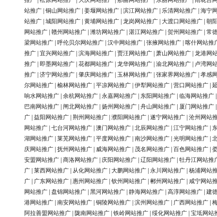
推广
|
松原网站推广
|
大庆网站推广
|
那曲网站推广
|
东丽网站推广
|
雨花台
站推广
|
铜山网站推广
|
姜堰网站推广
|
滨江网站推广
|
乐清网站推广
|
海宁
站推广
|
城阳网站推广
|
黄埔网站推广
|
龙岗网站推广
|
大渡口网站推广
|
朝
网站推广
|
赣州网站推广
|
潍坊网站推广
|
湛江网站推广
|
贺州网站推广
|
常
梁网站推广
|
呼伦贝尔网站推广
|
汉中网站推广
|
张掖网站推广
|
喀什网站推
推广
|
宜兴网站推广
|
滨海网站推广
|
贾汪网站推广
|
萧山网站推广
|
龙港网
推广
|
即墨网站推广
|
花都网站推广
|
龙华网站推广
|
渝北网站推广
|
卢湾网
推广
|
济宁网站推广
|
肇庆网站推广
|
玉林网站推广
|
张家界网站推广
|
孝感
尔网站推广
|
榆林网站推广
|
平凉网站推广
|
伊犁网站推广
|
营口网站推广
|
响水网站推广
|
余杭网站推广
|
永嘉网站推广
|
东阳网站推广
|
临海网站推广
巴南网站推广
|
闸北网站推广
|
扬州网站推广
|
舟山网站推广
|
厦门网站推广
广
|
益阳网站推广
|
荆州网站推广
|
濮阳网站推广
|
遂宁网站推广
|
沧州网站
网站推广
|
七台河网站推广
|
澳门网站推广
|
北辰网站推广
|
江宁网站推广
|
湖网站推广
|
莱芜网站推广
|
平度网站推广
|
南沙网站推广
|
光明网站推广
|
庆网站推广
|
抚州网站推广
|
威海网站推广
|
茂名网站推广
|
百色网站推广
|
安盟网站推广
|
商洛网站推广
|
庆阳网站推广
|
辽阳网站推广
|
牡丹江网站推
广
|
莱西网站推广
|
从化网站推广
|
大鹏网站推广
|
永川网站推广
|
杨浦网站
广
|
广东网站推广
|
惠州网站推广
|
钦州网站推广
|
郴州网站推广
|
咸宁网站
网站推广
|
盘锦网站推广
|
黑河网站推广
|
静海网站推广
|
高淳网站推广
|
建
港网站推广
|
南安网站推广
|
铜陵网站推广
|
滨州网站推广
|
广西网站推广
|
阿拉善盟网站推广
|
陇南网站推广
|
铁岭网站推广
|
绥化网站推广
|
宝坻网站