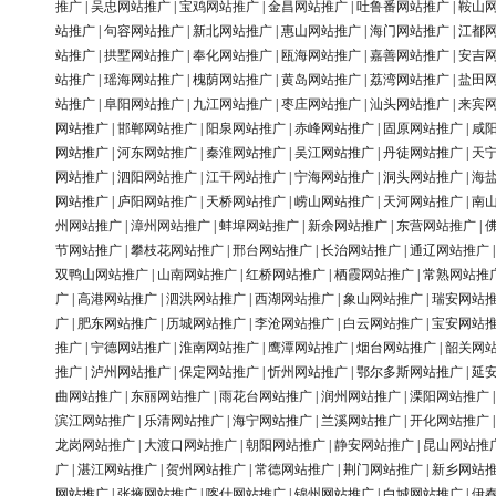
推广
|
吴忠网站推广
|
宝鸡网站推广
|
金昌网站推广
|
吐鲁番网站推广
|
鞍山
站推广
|
句容网站推广
|
新北网站推广
|
惠山网站推广
|
海门网站推广
|
江都
站推广
|
拱墅网站推广
|
奉化网站推广
|
瓯海网站推广
|
嘉善网站推广
|
安吉
站推广
|
瑶海网站推广
|
槐荫网站推广
|
黄岛网站推广
|
荔湾网站推广
|
盐田
站推广
|
阜阳网站推广
|
九江网站推广
|
枣庄网站推广
|
汕头网站推广
|
来宾
网站推广
|
邯郸网站推广
|
阳泉网站推广
|
赤峰网站推广
|
固原网站推广
|
咸
网站推广
|
河东网站推广
|
秦淮网站推广
|
吴江网站推广
|
丹徒网站推广
|
天
网站推广
|
泗阳网站推广
|
江干网站推广
|
宁海网站推广
|
洞头网站推广
|
海
网站推广
|
庐阳网站推广
|
天桥网站推广
|
崂山网站推广
|
天河网站推广
|
南
州网站推广
|
漳州网站推广
|
蚌埠网站推广
|
新余网站推广
|
东营网站推广
|
节网站推广
|
攀枝花网站推广
|
邢台网站推广
|
长治网站推广
|
通辽网站推广
双鸭山网站推广
|
山南网站推广
|
红桥网站推广
|
栖霞网站推广
|
常熟网站推
广
|
高港网站推广
|
泗洪网站推广
|
西湖网站推广
|
象山网站推广
|
瑞安网站
广
|
肥东网站推广
|
历城网站推广
|
李沧网站推广
|
白云网站推广
|
宝安网站
推广
|
宁德网站推广
|
淮南网站推广
|
鹰潭网站推广
|
烟台网站推广
|
韶关网
推广
|
泸州网站推广
|
保定网站推广
|
忻州网站推广
|
鄂尔多斯网站推广
|
延
曲网站推广
|
东丽网站推广
|
雨花台网站推广
|
润州网站推广
|
溧阳网站推广
滨江网站推广
|
乐清网站推广
|
海宁网站推广
|
兰溪网站推广
|
开化网站推广
龙岗网站推广
|
大渡口网站推广
|
朝阳网站推广
|
静安网站推广
|
昆山网站推
广
|
湛江网站推广
|
贺州网站推广
|
常德网站推广
|
荆门网站推广
|
新乡网站
网站推广
|
张掖网站推广
|
喀什网站推广
|
锦州网站推广
|
白城网站推广
|
伊