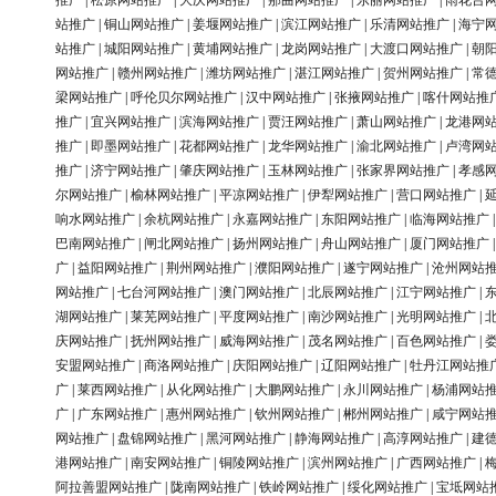
推广
|
松原网站推广
|
大庆网站推广
|
那曲网站推广
|
东丽网站推广
|
雨花台
站推广
|
铜山网站推广
|
姜堰网站推广
|
滨江网站推广
|
乐清网站推广
|
海宁
站推广
|
城阳网站推广
|
黄埔网站推广
|
龙岗网站推广
|
大渡口网站推广
|
朝
网站推广
|
赣州网站推广
|
潍坊网站推广
|
湛江网站推广
|
贺州网站推广
|
常
梁网站推广
|
呼伦贝尔网站推广
|
汉中网站推广
|
张掖网站推广
|
喀什网站推
推广
|
宜兴网站推广
|
滨海网站推广
|
贾汪网站推广
|
萧山网站推广
|
龙港网
推广
|
即墨网站推广
|
花都网站推广
|
龙华网站推广
|
渝北网站推广
|
卢湾网
推广
|
济宁网站推广
|
肇庆网站推广
|
玉林网站推广
|
张家界网站推广
|
孝感
尔网站推广
|
榆林网站推广
|
平凉网站推广
|
伊犁网站推广
|
营口网站推广
|
响水网站推广
|
余杭网站推广
|
永嘉网站推广
|
东阳网站推广
|
临海网站推广
巴南网站推广
|
闸北网站推广
|
扬州网站推广
|
舟山网站推广
|
厦门网站推广
广
|
益阳网站推广
|
荆州网站推广
|
濮阳网站推广
|
遂宁网站推广
|
沧州网站
网站推广
|
七台河网站推广
|
澳门网站推广
|
北辰网站推广
|
江宁网站推广
|
湖网站推广
|
莱芜网站推广
|
平度网站推广
|
南沙网站推广
|
光明网站推广
|
庆网站推广
|
抚州网站推广
|
威海网站推广
|
茂名网站推广
|
百色网站推广
|
安盟网站推广
|
商洛网站推广
|
庆阳网站推广
|
辽阳网站推广
|
牡丹江网站推
广
|
莱西网站推广
|
从化网站推广
|
大鹏网站推广
|
永川网站推广
|
杨浦网站
广
|
广东网站推广
|
惠州网站推广
|
钦州网站推广
|
郴州网站推广
|
咸宁网站
网站推广
|
盘锦网站推广
|
黑河网站推广
|
静海网站推广
|
高淳网站推广
|
建
港网站推广
|
南安网站推广
|
铜陵网站推广
|
滨州网站推广
|
广西网站推广
|
阿拉善盟网站推广
|
陇南网站推广
|
铁岭网站推广
|
绥化网站推广
|
宝坻网站