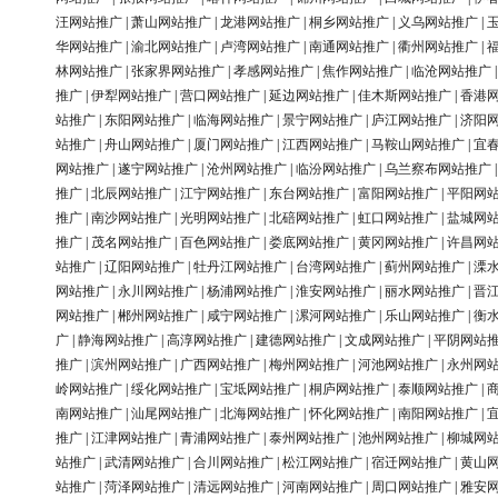
汪网站推广
|
萧山网站推广
|
龙港网站推广
|
桐乡网站推广
|
义乌网站推广
|
华网站推广
|
渝北网站推广
|
卢湾网站推广
|
南通网站推广
|
衢州网站推广
|
林网站推广
|
张家界网站推广
|
孝感网站推广
|
焦作网站推广
|
临沧网站推广
推广
|
伊犁网站推广
|
营口网站推广
|
延边网站推广
|
佳木斯网站推广
|
香港
站推广
|
东阳网站推广
|
临海网站推广
|
景宁网站推广
|
庐江网站推广
|
济阳
站推广
|
舟山网站推广
|
厦门网站推广
|
江西网站推广
|
马鞍山网站推广
|
宜
网站推广
|
遂宁网站推广
|
沧州网站推广
|
临汾网站推广
|
乌兰察布网站推广
推广
|
北辰网站推广
|
江宁网站推广
|
东台网站推广
|
富阳网站推广
|
平阳网
推广
|
南沙网站推广
|
光明网站推广
|
北碚网站推广
|
虹口网站推广
|
盐城网
推广
|
茂名网站推广
|
百色网站推广
|
娄底网站推广
|
黄冈网站推广
|
许昌网
站推广
|
辽阳网站推广
|
牡丹江网站推广
|
台湾网站推广
|
蓟州网站推广
|
溧
网站推广
|
永川网站推广
|
杨浦网站推广
|
淮安网站推广
|
丽水网站推广
|
晋
网站推广
|
郴州网站推广
|
咸宁网站推广
|
漯河网站推广
|
乐山网站推广
|
衡
广
|
静海网站推广
|
高淳网站推广
|
建德网站推广
|
文成网站推广
|
平阴网站
推广
|
滨州网站推广
|
广西网站推广
|
梅州网站推广
|
河池网站推广
|
永州网
岭网站推广
|
绥化网站推广
|
宝坻网站推广
|
桐庐网站推广
|
泰顺网站推广
|
南网站推广
|
汕尾网站推广
|
北海网站推广
|
怀化网站推广
|
南阳网站推广
|
推广
|
江津网站推广
|
青浦网站推广
|
泰州网站推广
|
池州网站推广
|
柳城网
站推广
|
武清网站推广
|
合川网站推广
|
松江网站推广
|
宿迁网站推广
|
黄山
站推广
|
菏泽网站推广
|
清远网站推广
|
河南网站推广
|
周口网站推广
|
雅安