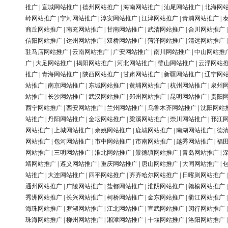
推广
|
宣城网站推广
|
德州网站推广
|
海南网站推广
|
汕尾网站推广
|
北海网
岭网站推广
|
宁河网站推广
|
淳安网站推广
|
江津网站推广
|
青浦网站推广
|
商丘网站推广
|
南充网站推广
|
甘南网站推广
|
武清网站推广
|
合川网站推广
信阳网站推广
|
达州网站推广
|
双桥网站推广
|
菏泽网站推广
|
清远网站推广
驻马店网站推广
|
云南网站推广
|
广安网站推广
|
南川网站推广
|
中山网站推
广
|
大足网站推广
|
揭阳网站推广
|
河北网站推广
|
璧山网站推广
|
云浮网站
推广
|
青海网站推广
|
陕西网站推广
|
甘肃网站推广
|
新疆网站推广
|
辽宁网
站推广
|
南京网站推广
|
东城网站推广
|
黄埔网站推广
|
杭州网站推广
|
泉州
站推广
|
长沙网站推广
|
武汉网站推广
|
郑州网站推广
|
昆明网站推广
|
贵阳
西宁网站推广
|
西安网站推广
|
兰州网站推广
|
乌鲁木齐网站推广
|
沈阳网站
站推广
|
丹阳网站推广
|
金坛网站推广
|
梁溪网站推广
|
崇川网站推广
|
邗江
网站推广
|
上城网站推广
|
余姚网站推广
|
鹿城网站推广
|
南湖网站推广
|
德
网站推广
|
包河网站推广
|
市中网站推广
|
市南网站推广
|
越秀网站推广
|
福
网站推广
|
三明网站推广
|
淮北网站推广
|
景德镇网站推广
|
青岛网站推广
|
靖网站推广
|
遵义网站推广
|
重庆网站推广
|
唐山网站推广
|
大同网站推广
|
站推广
|
大连网站推广
|
四平网站推广
|
齐齐哈尔网站推广
|
日喀则网站推广
通州网站推广
|
广陵网站推广
|
盐都网站推广
|
淮阴网站推广
|
赣榆网站推广
秀洲网站推广
|
长兴网站推广
|
柯桥网站推广
|
金东网站推广
|
衢江网站推广
海珠网站推广
|
罗湖网站推广
|
江北网站推广
|
宣武网站推广
|
闵行网站推广
珠海网站推广
|
柳州网站推广
|
湘潭网站推广
|
十堰网站推广
|
洛阳网站推广