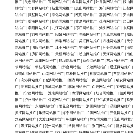
推广
|
吴忠网站推广
|
宝鸡网站推广
|
金昌网站推广
|
吐鲁番网站推广
|
鞍山
站推广
|
句容网站推广
|
新北网站推广
|
惠山网站推广
|
海门网站推广
|
江都
站推广
|
拱墅网站推广
|
奉化网站推广
|
瓯海网站推广
|
嘉善网站推广
|
安吉
站推广
|
瑶海网站推广
|
槐荫网站推广
|
黄岛网站推广
|
荔湾网站推广
|
盐田
站推广
|
阜阳网站推广
|
九江网站推广
|
枣庄网站推广
|
汕头网站推广
|
来宾
网站推广
|
邯郸网站推广
|
阳泉网站推广
|
赤峰网站推广
|
固原网站推广
|
咸
网站推广
|
河东网站推广
|
秦淮网站推广
|
吴江网站推广
|
丹徒网站推广
|
天
网站推广
|
泗阳网站推广
|
江干网站推广
|
宁海网站推广
|
洞头网站推广
|
海
网站推广
|
庐阳网站推广
|
天桥网站推广
|
崂山网站推广
|
天河网站推广
|
南
州网站推广
|
漳州网站推广
|
蚌埠网站推广
|
新余网站推广
|
东营网站推广
|
节网站推广
|
攀枝花网站推广
|
邢台网站推广
|
长治网站推广
|
通辽网站推广
双鸭山网站推广
|
山南网站推广
|
红桥网站推广
|
栖霞网站推广
|
常熟网站推
广
|
高港网站推广
|
泗洪网站推广
|
西湖网站推广
|
象山网站推广
|
瑞安网站
广
|
肥东网站推广
|
历城网站推广
|
李沧网站推广
|
白云网站推广
|
宝安网站
推广
|
宁德网站推广
|
淮南网站推广
|
鹰潭网站推广
|
烟台网站推广
|
韶关网
推广
|
泸州网站推广
|
保定网站推广
|
忻州网站推广
|
鄂尔多斯网站推广
|
延
曲网站推广
|
东丽网站推广
|
雨花台网站推广
|
润州网站推广
|
溧阳网站推广
滨江网站推广
|
乐清网站推广
|
海宁网站推广
|
兰溪网站推广
|
开化网站推广
龙岗网站推广
|
大渡口网站推广
|
朝阳网站推广
|
静安网站推广
|
昆山网站推
广
|
湛江网站推广
|
贺州网站推广
|
常德网站推广
|
荆门网站推广
|
新乡网站
网站推广
|
张掖网站推广
|
喀什网站推广
|
锦州网站推广
|
白城网站推广
|
伊