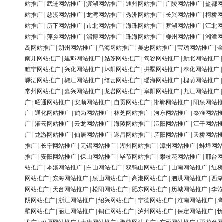
站推广
|
武进网站推广
|
滨湖网站推广
|
通州网站推广
|
广陵网站推广
|
盐都
站推广
|
慈溪网站推广
|
龙湾网站推广
|
秀洲网站推广
|
长兴网站推广
|
柯桥
站推广
|
历下网站推广
|
市北网站推广
|
海珠网站推广
|
罗湖网站推广
|
江北
站推广
|
萍乡网站推广
|
淄博网站推广
|
珠海网站推广
|
柳州网站推广
|
湘潭
岛网站推广
|
朔州网站推广
|
乌海网站推广
|
吴忠网站推广
|
宝鸡网站推广
|
南开网站推广
|
建邺网站推广
|
姑苏网站推广
|
句容网站推广
|
新北网站推广
睢宁网站推广
|
兴化网站推广
|
沭阳网站推广
|
拱墅网站推广
|
奉化网站推广
嵊泗网站推广
|
椒江网站推广
|
缙云网站推广
|
瑶海网站推广
|
槐荫网站推广
常州网站推广
|
嘉兴网站推广
|
龙岩网站推广
|
阜阳网站推广
|
九江网站推广
广
|
昭通网站推广
|
安顺网站推广
|
自贡网站推广
|
邯郸网站推广
|
阳泉网站
广
|
通化网站推广
|
鹤岗网站推广
|
林芝网站推广
|
河东网站推广
|
秦淮网站
广
|
灌云网站推广
|
云龙网站推广
|
海陵网站推广
|
泗阳网站推广
|
江干网站
广
|
龙游网站推广
|
仙居网站推广
|
遂昌网站推广
|
庐阳网站推广
|
天桥网站
推广
|
长宁网站推广
|
无锡网站推广
|
湖州网站推广
|
漳州网站推广
|
蚌埠网
推广
|
安阳网站推广
|
保山网站推广
|
毕节网站推广
|
攀枝花网站推广
|
邢台
站推广
|
本溪网站推广
|
白山网站推广
|
双鸭山网站推广
|
山南网站推广
|
红
网站推广
|
东海网站推广
|
泉山网站推广
|
高港网站推广
|
泗洪网站推广
|
西
网站推广
|
天台网站推广
|
松阳网站推广
|
肥东网站推广
|
历城网站推广
|
李
阴网站推广
|
浙江网站推广
|
绍兴网站推广
|
宁德网站推广
|
淮南网站推广
|
壁网站推广
|
丽江网站推广
|
铜仁网站推广
|
泸州网站推广
|
保定网站推广
|