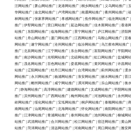
汪网站推广
|
萧山网站推广
|
龙港网站推广
|
桐乡网站推广
|
义乌网站推广
|
华网站推广
|
渝北网站推广
|
卢湾网站推广
|
南通网站推广
|
衢州网站推广
|
林网站推广
|
张家界网站推广
|
孝感网站推广
|
焦作网站推广
|
临沧网站推广
推广
|
伊犁网站推广
|
营口网站推广
|
延边网站推广
|
佳木斯网站推广
|
香港
站推广
|
东阳网站推广
|
临海网站推广
|
景宁网站推广
|
庐江网站推广
|
济阳
站推广
|
舟山网站推广
|
厦门网站推广
|
江西网站推广
|
马鞍山网站推广
|
宜
网站推广
|
遂宁网站推广
|
沧州网站推广
|
临汾网站推广
|
乌兰察布网站推广
推广
|
北辰网站推广
|
江宁网站推广
|
东台网站推广
|
富阳网站推广
|
平阳网
推广
|
南沙网站推广
|
光明网站推广
|
北碚网站推广
|
虹口网站推广
|
盐城网
推广
|
茂名网站推广
|
百色网站推广
|
娄底网站推广
|
黄冈网站推广
|
许昌网
站推广
|
辽阳网站推广
|
牡丹江网站推广
|
台湾网站推广
|
蓟州网站推广
|
溧
网站推广
|
永川网站推广
|
杨浦网站推广
|
淮安网站推广
|
丽水网站推广
|
晋
网站推广
|
郴州网站推广
|
咸宁网站推广
|
漯河网站推广
|
乐山网站推广
|
衡
广
|
静海网站推广
|
高淳网站推广
|
建德网站推广
|
文成网站推广
|
平阴网站
推广
|
滨州网站推广
|
广西网站推广
|
梅州网站推广
|
河池网站推广
|
永州网
岭网站推广
|
绥化网站推广
|
宝坻网站推广
|
桐庐网站推广
|
泰顺网站推广
|
南网站推广
|
汕尾网站推广
|
北海网站推广
|
怀化网站推广
|
南阳网站推广
|
推广
|
江津网站推广
|
青浦网站推广
|
泰州网站推广
|
池州网站推广
|
柳城网
站推广
|
武清网站推广
|
合川网站推广
|
松江网站推广
|
宿迁网站推广
|
黄山
站推广
|
菏泽网站推广
|
清远网站推广
|
河南网站推广
|
周口网站推广
|
雅安