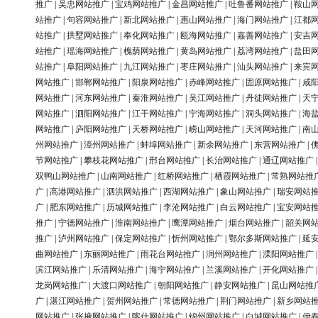
推广
|
吴忠网站推广
|
宝鸡网站推广
|
金昌网站推广
|
吐鲁番网站推广
|
鞍山
站推广
|
句容网站推广
|
新北网站推广
|
惠山网站推广
|
海门网站推广
|
江都
站推广
|
拱墅网站推广
|
奉化网站推广
|
瓯海网站推广
|
嘉善网站推广
|
安吉
站推广
|
瑶海网站推广
|
槐荫网站推广
|
黄岛网站推广
|
荔湾网站推广
|
盐田
站推广
|
阜阳网站推广
|
九江网站推广
|
枣庄网站推广
|
汕头网站推广
|
来宾
网站推广
|
邯郸网站推广
|
阳泉网站推广
|
赤峰网站推广
|
固原网站推广
|
咸
网站推广
|
河东网站推广
|
秦淮网站推广
|
吴江网站推广
|
丹徒网站推广
|
天
网站推广
|
泗阳网站推广
|
江干网站推广
|
宁海网站推广
|
洞头网站推广
|
海
网站推广
|
庐阳网站推广
|
天桥网站推广
|
崂山网站推广
|
天河网站推广
|
南
州网站推广
|
漳州网站推广
|
蚌埠网站推广
|
新余网站推广
|
东营网站推广
|
节网站推广
|
攀枝花网站推广
|
邢台网站推广
|
长治网站推广
|
通辽网站推广
双鸭山网站推广
|
山南网站推广
|
红桥网站推广
|
栖霞网站推广
|
常熟网站推
广
|
高港网站推广
|
泗洪网站推广
|
西湖网站推广
|
象山网站推广
|
瑞安网站
广
|
肥东网站推广
|
历城网站推广
|
李沧网站推广
|
白云网站推广
|
宝安网站
推广
|
宁德网站推广
|
淮南网站推广
|
鹰潭网站推广
|
烟台网站推广
|
韶关网
推广
|
泸州网站推广
|
保定网站推广
|
忻州网站推广
|
鄂尔多斯网站推广
|
延
曲网站推广
|
东丽网站推广
|
雨花台网站推广
|
润州网站推广
|
溧阳网站推广
滨江网站推广
|
乐清网站推广
|
海宁网站推广
|
兰溪网站推广
|
开化网站推广
龙岗网站推广
|
大渡口网站推广
|
朝阳网站推广
|
静安网站推广
|
昆山网站推
广
|
湛江网站推广
|
贺州网站推广
|
常德网站推广
|
荆门网站推广
|
新乡网站
网站推广
|
张掖网站推广
|
喀什网站推广
|
锦州网站推广
|
白城网站推广
|
伊