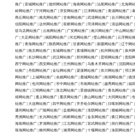
推广
|
宣城网站推广
|
德州网站推广
|
海南网站推广
|
汕尾网站推广
|
北海网
岭网站推广
|
宁河网站推广
|
淳安网站推广
|
江津网站推广
|
青浦网站推广
|
商丘网站推广
|
南充网站推广
|
甘南网站推广
|
武清网站推广
|
合川网站推广
信阳网站推广
|
达州网站推广
|
双桥网站推广
|
菏泽网站推广
|
清远网站推广
驻马店网站推广
|
云南网站推广
|
广安网站推广
|
南川网站推广
|
中山网站推
广
|
大足网站推广
|
揭阳网站推广
|
河北网站推广
|
璧山网站推广
|
云浮网站
推广
|
青海网站推广
|
陕西网站推广
|
甘肃网站推广
|
新疆网站推广
|
辽宁网
站推广
|
南京网站推广
|
东城网站推广
|
黄埔网站推广
|
杭州网站推广
|
泉州
站推广
|
长沙网站推广
|
武汉网站推广
|
郑州网站推广
|
昆明网站推广
|
贵阳
西宁网站推广
|
西安网站推广
|
兰州网站推广
|
乌鲁木齐网站推广
|
沈阳网站
站推广
|
丹阳网站推广
|
金坛网站推广
|
梁溪网站推广
|
崇川网站推广
|
邗江
网站推广
|
上城网站推广
|
余姚网站推广
|
鹿城网站推广
|
南湖网站推广
|
德
网站推广
|
包河网站推广
|
市中网站推广
|
市南网站推广
|
越秀网站推广
|
福
网站推广
|
三明网站推广
|
淮北网站推广
|
景德镇网站推广
|
青岛网站推广
|
靖网站推广
|
遵义网站推广
|
重庆网站推广
|
唐山网站推广
|
大同网站推广
|
站推广
|
大连网站推广
|
四平网站推广
|
齐齐哈尔网站推广
|
日喀则网站推广
通州网站推广
|
广陵网站推广
|
盐都网站推广
|
淮阴网站推广
|
赣榆网站推广
秀洲网站推广
|
长兴网站推广
|
柯桥网站推广
|
金东网站推广
|
衢江网站推广
海珠网站推广
|
罗湖网站推广
|
江北网站推广
|
宣武网站推广
|
闵行网站推广
珠海网站推广
|
柳州网站推广
|
湘潭网站推广
|
十堰网站推广
|
洛阳网站推广