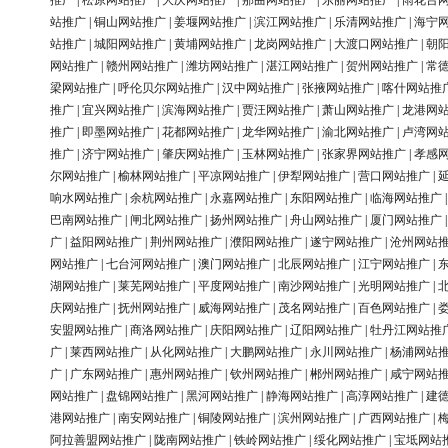
推广
|
松原网站推广
|
大庆网站推广
|
那曲网站推广
|
东丽网站推广
|
雨花台
站推广
|
铜山网站推广
|
姜堰网站推广
|
滨江网站推广
|
乐清网站推广
|
海宁
站推广
|
城阳网站推广
|
黄埔网站推广
|
龙岗网站推广
|
大渡口网站推广
|
朝
网站推广
|
赣州网站推广
|
潍坊网站推广
|
湛江网站推广
|
贺州网站推广
|
常
梁网站推广
|
呼伦贝尔网站推广
|
汉中网站推广
|
张掖网站推广
|
喀什网站推
推广
|
宜兴网站推广
|
滨海网站推广
|
贾汪网站推广
|
萧山网站推广
|
龙港网
推广
|
即墨网站推广
|
花都网站推广
|
龙华网站推广
|
渝北网站推广
|
卢湾网
推广
|
济宁网站推广
|
肇庆网站推广
|
玉林网站推广
|
张家界网站推广
|
孝感
尔网站推广
|
榆林网站推广
|
平凉网站推广
|
伊犁网站推广
|
营口网站推广
|
响水网站推广
|
余杭网站推广
|
永嘉网站推广
|
东阳网站推广
|
临海网站推广
巴南网站推广
|
闸北网站推广
|
扬州网站推广
|
舟山网站推广
|
厦门网站推广
广
|
益阳网站推广
|
荆州网站推广
|
濮阳网站推广
|
遂宁网站推广
|
沧州网站
网站推广
|
七台河网站推广
|
澳门网站推广
|
北辰网站推广
|
江宁网站推广
|
湖网站推广
|
莱芜网站推广
|
平度网站推广
|
南沙网站推广
|
光明网站推广
|
庆网站推广
|
抚州网站推广
|
威海网站推广
|
茂名网站推广
|
百色网站推广
|
安盟网站推广
|
商洛网站推广
|
庆阳网站推广
|
辽阳网站推广
|
牡丹江网站推
广
|
莱西网站推广
|
从化网站推广
|
大鹏网站推广
|
永川网站推广
|
杨浦网站
广
|
广东网站推广
|
惠州网站推广
|
钦州网站推广
|
郴州网站推广
|
咸宁网站
网站推广
|
盘锦网站推广
|
黑河网站推广
|
静海网站推广
|
高淳网站推广
|
建
港网站推广
|
南安网站推广
|
铜陵网站推广
|
滨州网站推广
|
广西网站推广
|
阿拉善盟网站推广
|
陇南网站推广
|
铁岭网站推广
|
绥化网站推广
|
宝坻网站