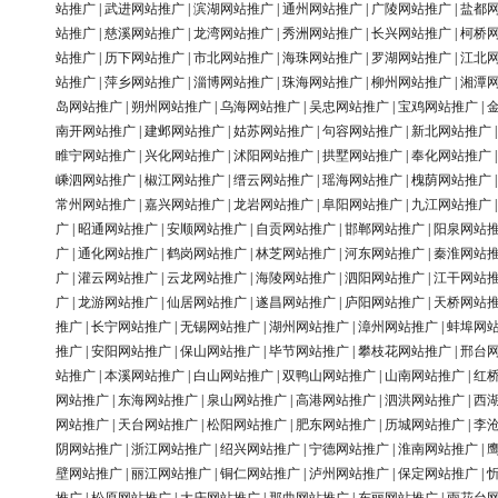
站推广
|
武进网站推广
|
滨湖网站推广
|
通州网站推广
|
广陵网站推广
|
盐都
站推广
|
慈溪网站推广
|
龙湾网站推广
|
秀洲网站推广
|
长兴网站推广
|
柯桥
站推广
|
历下网站推广
|
市北网站推广
|
海珠网站推广
|
罗湖网站推广
|
江北
站推广
|
萍乡网站推广
|
淄博网站推广
|
珠海网站推广
|
柳州网站推广
|
湘潭
岛网站推广
|
朔州网站推广
|
乌海网站推广
|
吴忠网站推广
|
宝鸡网站推广
|
南开网站推广
|
建邺网站推广
|
姑苏网站推广
|
句容网站推广
|
新北网站推广
睢宁网站推广
|
兴化网站推广
|
沭阳网站推广
|
拱墅网站推广
|
奉化网站推广
嵊泗网站推广
|
椒江网站推广
|
缙云网站推广
|
瑶海网站推广
|
槐荫网站推广
常州网站推广
|
嘉兴网站推广
|
龙岩网站推广
|
阜阳网站推广
|
九江网站推广
广
|
昭通网站推广
|
安顺网站推广
|
自贡网站推广
|
邯郸网站推广
|
阳泉网站
广
|
通化网站推广
|
鹤岗网站推广
|
林芝网站推广
|
河东网站推广
|
秦淮网站
广
|
灌云网站推广
|
云龙网站推广
|
海陵网站推广
|
泗阳网站推广
|
江干网站
广
|
龙游网站推广
|
仙居网站推广
|
遂昌网站推广
|
庐阳网站推广
|
天桥网站
推广
|
长宁网站推广
|
无锡网站推广
|
湖州网站推广
|
漳州网站推广
|
蚌埠网
推广
|
安阳网站推广
|
保山网站推广
|
毕节网站推广
|
攀枝花网站推广
|
邢台
站推广
|
本溪网站推广
|
白山网站推广
|
双鸭山网站推广
|
山南网站推广
|
红
网站推广
|
东海网站推广
|
泉山网站推广
|
高港网站推广
|
泗洪网站推广
|
西
网站推广
|
天台网站推广
|
松阳网站推广
|
肥东网站推广
|
历城网站推广
|
李
阴网站推广
|
浙江网站推广
|
绍兴网站推广
|
宁德网站推广
|
淮南网站推广
|
壁网站推广
|
丽江网站推广
|
铜仁网站推广
|
泸州网站推广
|
保定网站推广
|