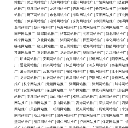
站推广
|
武进网站推广
|
滨湖网站推广
|
通州网站推广
|
广陵网站推广
|
盐都
站推广
|
慈溪网站推广
|
龙湾网站推广
|
秀洲网站推广
|
长兴网站推广
|
柯桥
站推广
|
历下网站推广
|
市北网站推广
|
海珠网站推广
|
罗湖网站推广
|
江北
站推广
|
萍乡网站推广
|
淄博网站推广
|
珠海网站推广
|
柳州网站推广
|
湘潭
岛网站推广
|
朔州网站推广
|
乌海网站推广
|
吴忠网站推广
|
宝鸡网站推广
|
南开网站推广
|
建邺网站推广
|
姑苏网站推广
|
句容网站推广
|
新北网站推广
睢宁网站推广
|
兴化网站推广
|
沭阳网站推广
|
拱墅网站推广
|
奉化网站推广
嵊泗网站推广
|
椒江网站推广
|
缙云网站推广
|
瑶海网站推广
|
槐荫网站推广
常州网站推广
|
嘉兴网站推广
|
龙岩网站推广
|
阜阳网站推广
|
九江网站推广
广
|
昭通网站推广
|
安顺网站推广
|
自贡网站推广
|
邯郸网站推广
|
阳泉网站
广
|
通化网站推广
|
鹤岗网站推广
|
林芝网站推广
|
河东网站推广
|
秦淮网站
广
|
灌云网站推广
|
云龙网站推广
|
海陵网站推广
|
泗阳网站推广
|
江干网站
广
|
龙游网站推广
|
仙居网站推广
|
遂昌网站推广
|
庐阳网站推广
|
天桥网站
推广
|
长宁网站推广
|
无锡网站推广
|
湖州网站推广
|
漳州网站推广
|
蚌埠网
推广
|
安阳网站推广
|
保山网站推广
|
毕节网站推广
|
攀枝花网站推广
|
邢台
站推广
|
本溪网站推广
|
白山网站推广
|
双鸭山网站推广
|
山南网站推广
|
红
网站推广
|
东海网站推广
|
泉山网站推广
|
高港网站推广
|
泗洪网站推广
|
西
网站推广
|
天台网站推广
|
松阳网站推广
|
肥东网站推广
|
历城网站推广
|
李
阴网站推广
|
浙江网站推广
|
绍兴网站推广
|
宁德网站推广
|
淮南网站推广
|
壁网站推广
|
丽江网站推广
|
铜仁网站推广
|
泸州网站推广
|
保定网站推广
|