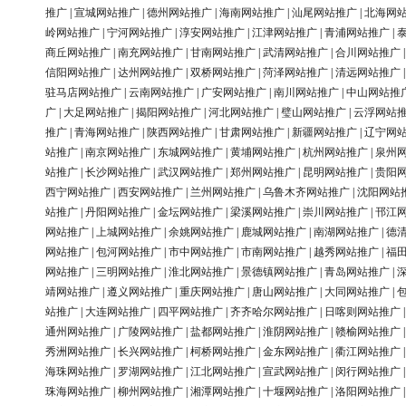
推广
|
宣城网站推广
|
德州网站推广
|
海南网站推广
|
汕尾网站推广
|
北海网
岭网站推广
|
宁河网站推广
|
淳安网站推广
|
江津网站推广
|
青浦网站推广
|
商丘网站推广
|
南充网站推广
|
甘南网站推广
|
武清网站推广
|
合川网站推广
信阳网站推广
|
达州网站推广
|
双桥网站推广
|
菏泽网站推广
|
清远网站推广
驻马店网站推广
|
云南网站推广
|
广安网站推广
|
南川网站推广
|
中山网站推
广
|
大足网站推广
|
揭阳网站推广
|
河北网站推广
|
璧山网站推广
|
云浮网站
推广
|
青海网站推广
|
陕西网站推广
|
甘肃网站推广
|
新疆网站推广
|
辽宁网
站推广
|
南京网站推广
|
东城网站推广
|
黄埔网站推广
|
杭州网站推广
|
泉州
站推广
|
长沙网站推广
|
武汉网站推广
|
郑州网站推广
|
昆明网站推广
|
贵阳
西宁网站推广
|
西安网站推广
|
兰州网站推广
|
乌鲁木齐网站推广
|
沈阳网站
站推广
|
丹阳网站推广
|
金坛网站推广
|
梁溪网站推广
|
崇川网站推广
|
邗江
网站推广
|
上城网站推广
|
余姚网站推广
|
鹿城网站推广
|
南湖网站推广
|
德
网站推广
|
包河网站推广
|
市中网站推广
|
市南网站推广
|
越秀网站推广
|
福
网站推广
|
三明网站推广
|
淮北网站推广
|
景德镇网站推广
|
青岛网站推广
|
靖网站推广
|
遵义网站推广
|
重庆网站推广
|
唐山网站推广
|
大同网站推广
|
站推广
|
大连网站推广
|
四平网站推广
|
齐齐哈尔网站推广
|
日喀则网站推广
通州网站推广
|
广陵网站推广
|
盐都网站推广
|
淮阴网站推广
|
赣榆网站推广
秀洲网站推广
|
长兴网站推广
|
柯桥网站推广
|
金东网站推广
|
衢江网站推广
海珠网站推广
|
罗湖网站推广
|
江北网站推广
|
宣武网站推广
|
闵行网站推广
珠海网站推广
|
柳州网站推广
|
湘潭网站推广
|
十堰网站推广
|
洛阳网站推广