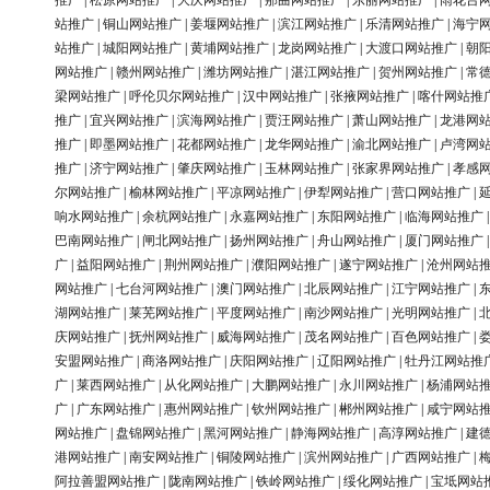
推广
|
松原网站推广
|
大庆网站推广
|
那曲网站推广
|
东丽网站推广
|
雨花台
站推广
|
铜山网站推广
|
姜堰网站推广
|
滨江网站推广
|
乐清网站推广
|
海宁
站推广
|
城阳网站推广
|
黄埔网站推广
|
龙岗网站推广
|
大渡口网站推广
|
朝
网站推广
|
赣州网站推广
|
潍坊网站推广
|
湛江网站推广
|
贺州网站推广
|
常
梁网站推广
|
呼伦贝尔网站推广
|
汉中网站推广
|
张掖网站推广
|
喀什网站推
推广
|
宜兴网站推广
|
滨海网站推广
|
贾汪网站推广
|
萧山网站推广
|
龙港网
推广
|
即墨网站推广
|
花都网站推广
|
龙华网站推广
|
渝北网站推广
|
卢湾网
推广
|
济宁网站推广
|
肇庆网站推广
|
玉林网站推广
|
张家界网站推广
|
孝感
尔网站推广
|
榆林网站推广
|
平凉网站推广
|
伊犁网站推广
|
营口网站推广
|
响水网站推广
|
余杭网站推广
|
永嘉网站推广
|
东阳网站推广
|
临海网站推广
巴南网站推广
|
闸北网站推广
|
扬州网站推广
|
舟山网站推广
|
厦门网站推广
广
|
益阳网站推广
|
荆州网站推广
|
濮阳网站推广
|
遂宁网站推广
|
沧州网站
网站推广
|
七台河网站推广
|
澳门网站推广
|
北辰网站推广
|
江宁网站推广
|
湖网站推广
|
莱芜网站推广
|
平度网站推广
|
南沙网站推广
|
光明网站推广
|
庆网站推广
|
抚州网站推广
|
威海网站推广
|
茂名网站推广
|
百色网站推广
|
安盟网站推广
|
商洛网站推广
|
庆阳网站推广
|
辽阳网站推广
|
牡丹江网站推
广
|
莱西网站推广
|
从化网站推广
|
大鹏网站推广
|
永川网站推广
|
杨浦网站
广
|
广东网站推广
|
惠州网站推广
|
钦州网站推广
|
郴州网站推广
|
咸宁网站
网站推广
|
盘锦网站推广
|
黑河网站推广
|
静海网站推广
|
高淳网站推广
|
建
港网站推广
|
南安网站推广
|
铜陵网站推广
|
滨州网站推广
|
广西网站推广
|
阿拉善盟网站推广
|
陇南网站推广
|
铁岭网站推广
|
绥化网站推广
|
宝坻网站