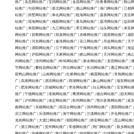
推广
|
吴忠网站推广
|
宝鸡网站推广
|
金昌网站推广
|
吐鲁番网站推广
|
鞍山
站推广
|
句容网站推广
|
新北网站推广
|
惠山网站推广
|
海门网站推广
|
江都
站推广
|
拱墅网站推广
|
奉化网站推广
|
瓯海网站推广
|
嘉善网站推广
|
安吉
站推广
|
瑶海网站推广
|
槐荫网站推广
|
黄岛网站推广
|
荔湾网站推广
|
盐田
站推广
|
阜阳网站推广
|
九江网站推广
|
枣庄网站推广
|
汕头网站推广
|
来宾
网站推广
|
邯郸网站推广
|
阳泉网站推广
|
赤峰网站推广
|
固原网站推广
|
咸
网站推广
|
河东网站推广
|
秦淮网站推广
|
吴江网站推广
|
丹徒网站推广
|
天
网站推广
|
泗阳网站推广
|
江干网站推广
|
宁海网站推广
|
洞头网站推广
|
海
网站推广
|
庐阳网站推广
|
天桥网站推广
|
崂山网站推广
|
天河网站推广
|
南
州网站推广
|
漳州网站推广
|
蚌埠网站推广
|
新余网站推广
|
东营网站推广
|
节网站推广
|
攀枝花网站推广
|
邢台网站推广
|
长治网站推广
|
通辽网站推广
双鸭山网站推广
|
山南网站推广
|
红桥网站推广
|
栖霞网站推广
|
常熟网站推
广
|
高港网站推广
|
泗洪网站推广
|
西湖网站推广
|
象山网站推广
|
瑞安网站
广
|
肥东网站推广
|
历城网站推广
|
李沧网站推广
|
白云网站推广
|
宝安网站
推广
|
宁德网站推广
|
淮南网站推广
|
鹰潭网站推广
|
烟台网站推广
|
韶关网
推广
|
泸州网站推广
|
保定网站推广
|
忻州网站推广
|
鄂尔多斯网站推广
|
延
曲网站推广
|
东丽网站推广
|
雨花台网站推广
|
润州网站推广
|
溧阳网站推广
滨江网站推广
|
乐清网站推广
|
海宁网站推广
|
兰溪网站推广
|
开化网站推广
龙岗网站推广
|
大渡口网站推广
|
朝阳网站推广
|
静安网站推广
|
昆山网站推
广
|
湛江网站推广
|
贺州网站推广
|
常德网站推广
|
荆门网站推广
|
新乡网站
网站推广
|
张掖网站推广
|
喀什网站推广
|
锦州网站推广
|
白城网站推广
|
伊