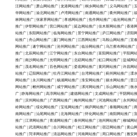
汪网站推广
|
萧山网站推广
|
龙港网站推广
|
桐乡网站推广
|
义乌网站推广
|
华网站推广
|
渝北网站推广
|
卢湾网站推广
|
南通网站推广
|
衢州网站推广
|
林网站推广
|
张家界网站推广
|
孝感网站推广
|
焦作网站推广
|
临沧网站推广
推广
|
伊犁网站推广
|
营口网站推广
|
延边网站推广
|
佳木斯网站推广
|
香港
站推广
|
东阳网站推广
|
临海网站推广
|
景宁网站推广
|
庐江网站推广
|
济阳
站推广
|
舟山网站推广
|
厦门网站推广
|
江西网站推广
|
马鞍山网站推广
|
宜
网站推广
|
遂宁网站推广
|
沧州网站推广
|
临汾网站推广
|
乌兰察布网站推广
推广
|
北辰网站推广
|
江宁网站推广
|
东台网站推广
|
富阳网站推广
|
平阳网
推广
|
南沙网站推广
|
光明网站推广
|
北碚网站推广
|
虹口网站推广
|
盐城网
推广
|
茂名网站推广
|
百色网站推广
|
娄底网站推广
|
黄冈网站推广
|
许昌网
站推广
|
辽阳网站推广
|
牡丹江网站推广
|
台湾网站推广
|
蓟州网站推广
|
溧
网站推广
|
永川网站推广
|
杨浦网站推广
|
淮安网站推广
|
丽水网站推广
|
晋
网站推广
|
郴州网站推广
|
咸宁网站推广
|
漯河网站推广
|
乐山网站推广
|
衡
广
|
静海网站推广
|
高淳网站推广
|
建德网站推广
|
文成网站推广
|
平阴网站
推广
|
滨州网站推广
|
广西网站推广
|
梅州网站推广
|
河池网站推广
|
永州网
岭网站推广
|
绥化网站推广
|
宝坻网站推广
|
桐庐网站推广
|
泰顺网站推广
|
南网站推广
|
汕尾网站推广
|
北海网站推广
|
怀化网站推广
|
南阳网站推广
|
推广
|
江津网站推广
|
青浦网站推广
|
泰州网站推广
|
池州网站推广
|
柳城网
站推广
|
武清网站推广
|
合川网站推广
|
松江网站推广
|
宿迁网站推广
|
黄山
站推广
|
菏泽网站推广
|
清远网站推广
|
河南网站推广
|
周口网站推广
|
雅安