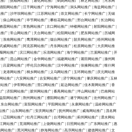
站推广
|
抚顺网站推广
|
通化网站推广
|
鹤岗网站推广
|
林芝网站推广
|
河东网
泗阳网站推广
|
江干网站推广
|
宁海网站推广
|
洞头网站推广
|
海盐网站推广
|
站推广
|
沙坪坝网站推广
|
江苏网站推广
|
崇文网站推广
|
长宁网站推广
|
无锡
广
|
保山网站推广
|
毕节网站推广
|
攀枝花网站推广
|
邢台网站推广
|
长治网站
栖霞网站推广
|
常熟网站推广
|
京口网站推广
|
钟楼网站推广
|
射阳网站推广
|
站推广
|
常山网站推广
|
天台网站推广
|
松阳网站推广
|
肥东网站推广
|
历城网
广
|
淮南网站推广
|
鹰潭网站推广
|
烟台网站推广
|
韶关网站推广
|
梧州网站推
武威网站推广
|
阿克苏网站推广
|
丹东网站推广
|
松原网站推广
|
大庆网站推
堰网站推广
|
滨江网站推广
|
乐清网站推广
|
海宁网站推广
|
兰溪网站推广
|
开
站推广
|
昆山网站推广
|
金华网站推广
|
福建网站推广
|
莆田网站推广
|
滁州网
广
|
吕梁网站推广
|
呼伦贝尔网站推广
|
汉中网站推广
|
张掖网站推广
|
喀什网
广
|
龙港网站推广
|
桐乡网站推广
|
义乌网站推广
|
玉环网站推广
|
庆元网站推
网站推广
|
六安网站推广
|
吉安网站推广
|
济宁网站推广
|
肇庆网站推广
|
玉林
网站推广
|
伊犁网站推广
|
营口网站推广
|
延边网站推广
|
佳木斯网站推广
|
香
推广
|
济阳网站推广
|
胶州网站推广
|
番禺网站推广
|
坪山网站推广
|
巴南网站
益阳网站推广
|
荆州网站推广
|
濮阳网站推广
|
遂宁网站推广
|
沧州网站推广
|
|
东台网站推广
|
富阳网站推广
|
平阳网站推广
|
永康网站推广
|
温岭网站推广
站推广
|
山东网站推广
|
安庆网站推广
|
抚州网站推广
|
威海网站推广
|
茂名网
广
|
辽阳网站推广
|
牡丹江网站推广
|
台湾网站推广
|
蓟州网站推广
|
溧水网站
江网站推广
|
芜湖网站推广
|
上饶网站推广
|
日照网站推广
|
广东网站推广
|
惠
锦网站推广
|
黑河网站推广
|
静海网站推广
|
高淳网站推广
|
建德网站推广
|
文