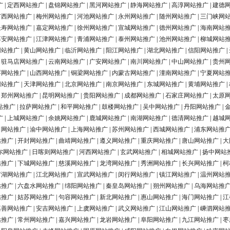
广
|
定西网站推广
|
盘锦网站推广
|
黑河网站推广
|
静海网站推广
|
高淳网站推广
|
建德
广西网站推广
|
梅州网站推广
|
河池网站推广
|
永州网站推广
|
随州网站推广
|
三门峡网
长寿网站推广
|
嘉定网站推广
|
徐州网站推广
|
宣城网站推广
|
德州网站推广
|
海南网站
淳安网站推广
|
江津网站推广
|
青浦网站推广
|
泰州网站推广
|
池州网站推广
|
柳城网站
网站推广
|
黄山网站推广
|
临沂网站推广
|
阳江网站推广
|
湖北网站推广
|
信阳网站推广
|
|
驻马店网站推广
|
云南网站推广
|
广安网站推广
|
南川网站推广
|
中山网站推广
|
贵州
浮网站推广
|
山西网站推广
|
铜梁网站推广
|
内蒙古网站推广
|
潼南网站推广
|
宁夏网站
网站推广
|
天津网站推广
|
北京网站推广
|
南京网站推广
|
东城网站推广
|
黄埔网站推广
|
|
郑州网站推广
|
昆明网站推广
|
贵阳网站推广
|
成都网站推广
|
石家庄网站推广
|
太原
站推广
|
拉萨网站推广
|
和平网站推广
|
鼓楼网站推广
|
吴中网站推广
|
丹阳网站推广
|
广
|
上城网站推广
|
余姚网站推广
|
鹿城网站推广
|
南湖网站推广
|
德清网站推广
|
越城
田网站推广
|
渝中网站推广
|
上海网站推广
|
苏州网站推广
|
西城网站推广
|
浦东网站推
站推广
|
开封网站推广
|
曲靖网站推广
|
遵义网站推广
|
重庆网站推广
|
唐山网站推广
|
大
尔网站推广
|
日喀则网站推广
|
河西网站推广
|
玄武网站推广
|
相城网站推广
|
扬中网站
站推广
|
下城网站推广
|
慈溪网站推广
|
龙湾网站推广
|
秀洲网站推广
|
长兴网站推广
|
柯
罗湖网站推广
|
江北网站推广
|
宣武网站推广
|
闵行网站推广
|
镇江网站推广
|
温州网站
站推广
|
六盘水网站推广
|
绵阳网站推广
|
秦皇岛网站推广
|
朔州网站推广
|
乌海网站推
站推广
|
姑苏网站推广
|
句容网站推广
|
新北网站推广
|
惠山网站推广
|
海门网站推广
|
江
嘉善网站推广
|
安吉网站推广
|
上虞网站推广
|
武义网站推广
|
江山网站推广
|
嵊泗网站
站推广
|
常州网站推广
|
嘉兴网站推广
|
龙岩网站推广
|
阜阳网站推广
|
九江网站推广
|
枣