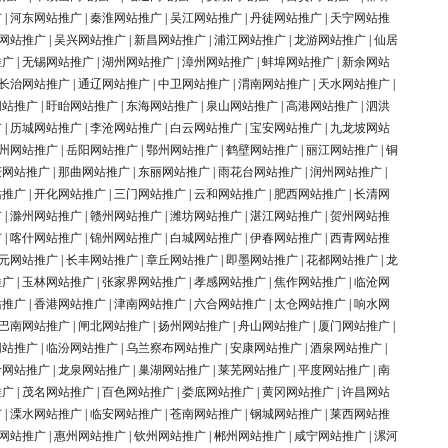
广
|
河东网站推广
|
秦淮网站推广
|
吴江网站推广
|
丹徒网站推广
|
天宁网站推
网站推广
|
吴兴网站推广
|
新昌网站推广
|
浦江网站推广
|
龙游网站推广
|
仙居
推广
|
无锡网站推广
|
湖州网站推广
|
漳州网站推广
|
蚌埠网站推广
|
新余网站
长治网站推广
|
通辽网站推广
|
中卫网站推广
|
渭南网站推广
|
天水网站推广
|
网站推广
|
盱眙网站推广
|
东海网站推广
|
泉山网站推广
|
高港网站推广
|
泗洪
广
|
历城网站推广
|
李沧网站推广
|
白云网站推广
|
宝安网站推广
|
九龙坡网站
州网站推广
|
岳阳网站推广
|
鄂州网站推广
|
鹤壁网站推广
|
丽江网站推广
|
铜
庆网站推广
|
那曲网站推广
|
东丽网站推广
|
雨花台网站推广
|
润州网站推广
|
站推广
|
开化网站推广
|
三门网站推广
|
云和网站推广
|
肥西网站推广
|
长清网
广
|
滁州网站推广
|
赣州网站推广
|
潍坊网站推广
|
湛江网站推广
|
贺州网站推
广
|
喀什网站推广
|
锦州网站推广
|
白城网站推广
|
伊春网站推广
|
西青网站推
元网站推广
|
长丰网站推广
|
章丘网站推广
|
即墨网站推广
|
花都网站推广
|
龙
推广
|
玉林网站推广
|
张家界网站推广
|
孝感网站推广
|
焦作网站推广
|
临沧网
站推广
|
香港网站推广
|
津南网站推广
|
六合网站推广
|
太仓网站推广
|
响水网
巴南网站推广
|
闸北网站推广
|
扬州网站推广
|
舟山网站推广
|
厦门网站推广
|
网站推广
|
临汾网站推广
|
乌兰察布网站推广
|
安康网站推广
|
酒泉网站推广
|
岭网站推广
|
龙泉网站推广
|
巢湖网站推广
|
莱芜网站推广
|
平度网站推广
|
南
推广
|
茂名网站推广
|
百色网站推广
|
娄底网站推广
|
黄冈网站推广
|
许昌网站
广
|
溧水网站推广
|
临安网站推广
|
苍南网站推广
|
钢城网站推广
|
莱西网站推
网站推广
|
惠州网站推广
|
钦州网站推广
|
郴州网站推广
|
咸宁网站推广
|
漯河