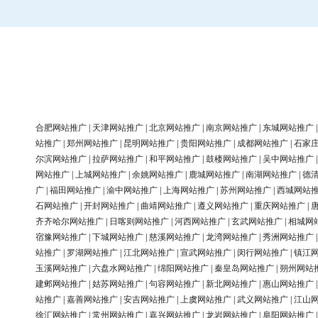
合肥网站推广
|
天津网站推广
|
北京网站推广
|
南京网站推广
|
东城网站推广
站推广
|
郑州网站推广
|
昆明网站推广
|
贵阳网站推广
|
成都网站推广
|
石家
尔滨网站推广
|
拉萨网站推广
|
和平网站推广
|
鼓楼网站推广
|
吴中网站推广
网站推广
|
上城网站推广
|
余姚网站推广
|
鹿城网站推广
|
南湖网站推广
|
德
广
|
福田网站推广
|
渝中网站推广
|
上海网站推广
|
苏州网站推广
|
西城网站
石网站推广
|
开封网站推广
|
曲靖网站推广
|
遵义网站推广
|
重庆网站推广
|
齐齐哈尔网站推广
|
日喀则网站推广
|
河西网站推广
|
玄武网站推广
|
相城网
宿豫网站推广
|
下城网站推广
|
慈溪网站推广
|
龙湾网站推广
|
秀洲网站推广
站推广
|
罗湖网站推广
|
江北网站推广
|
宣武网站推广
|
闵行网站推广
|
镇江
玉溪网站推广
|
六盘水网站推广
|
绵阳网站推广
|
秦皇岛网站推广
|
朔州网站
建邺网站推广
|
姑苏网站推广
|
句容网站推广
|
新北网站推广
|
惠山网站推广
站推广
|
嘉善网站推广
|
安吉网站推广
|
上虞网站推广
|
武义网站推广
|
江山
徐汇网站推广
|
常州网站推广
|
嘉兴网站推广
|
龙岩网站推广
|
阜阳网站推广