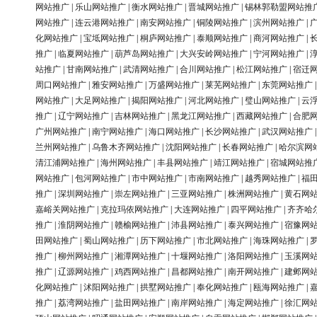
网站推广
|
乐山网站推广
|
衡水网站推广
|
晋城网站推广
|
锡林郭勒盟网站推
网站推广
|
连云港网站推广
|
南安网站推广
|
铜陵网站推广
|
滨州网站推广
|
化网站推广
|
宝坻网站推广
|
桐庐网站推广
|
泰顺网站推广
|
商河网站推广
|
推广
|
临夏网站推广
|
葫芦岛网站推广
|
大兴安岭网站推广
|
宁河网站推广
|
站推广
|
甘南网站推广
|
武清网站推广
|
合川网站推广
|
松江网站推广
|
宿迁
周口网站推广
|
雅安网站推广
|
万盛网站推广
|
莱芜网站推广
|
东莞网站推广
网站推广
|
大足网站推广
|
揭阳网站推广
|
河北网站推广
|
璧山网站推广
|
云
推广
|
辽宁网站推广
|
吉林网站推广
|
黑龙江网站推广
|
西藏网站推广
|
合肥
广州网站推广
|
南宁网站推广
|
海口网站推广
|
长沙网站推广
|
武汉网站推广
兰州网站推广
|
乌鲁木齐网站推广
|
沈阳网站推广
|
长春网站推广
|
哈尔滨网
清江浦网站推广
|
海州网站推广
|
丰县网站推广
|
靖江网站推广
|
宿城网站推
网站推广
|
包河网站推广
|
市中网站推广
|
市南网站推广
|
越秀网站推广
|
福
推广
|
深圳网站推广
|
崇左网站推广
|
三亚网站推广
|
株洲网站推广
|
黄石网
嘉峪关网站推广
|
克拉玛依网站推广
|
大连网站推广
|
四平网站推广
|
齐齐哈
推广
|
淮阴网站推广
|
赣榆网站推广
|
沛县网站推广
|
泰兴网站推广
|
宿豫网
田网站推广
|
蜀山网站推广
|
历下网站推广
|
市北网站推广
|
海珠网站推广
|
推广
|
柳州网站推广
|
湘潭网站推广
|
十堰网站推广
|
洛阳网站推广
|
玉溪网
推广
|
辽源网站推广
|
鸡西网站推广
|
昌都网站推广
|
南开网站推广
|
建邺网
化网站推广
|
沭阳网站推广
|
拱墅网站推广
|
奉化网站推广
|
瓯海网站推广
|
推广
|
荔湾网站推广
|
盐田网站推广
|
南岸网站推广
|
海定网站推广
|
徐汇网