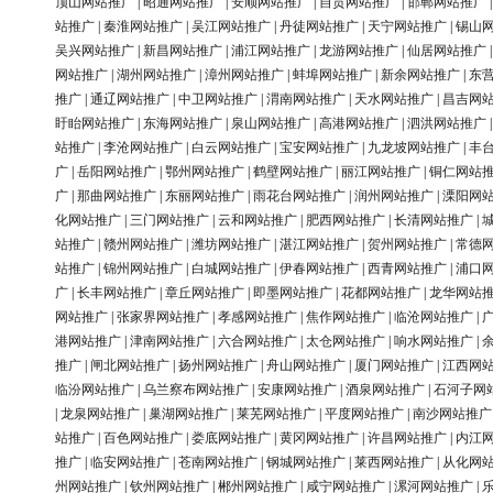
顶山网站推广
|
昭通网站推广
|
安顺网站推广
|
自贡网站推广
|
邯郸网站推广
站推广
|
秦淮网站推广
|
吴江网站推广
|
丹徒网站推广
|
天宁网站推广
|
锡山
吴兴网站推广
|
新昌网站推广
|
浦江网站推广
|
龙游网站推广
|
仙居网站推广
网站推广
|
湖州网站推广
|
漳州网站推广
|
蚌埠网站推广
|
新余网站推广
|
东
推广
|
通辽网站推广
|
中卫网站推广
|
渭南网站推广
|
天水网站推广
|
昌吉网
盱眙网站推广
|
东海网站推广
|
泉山网站推广
|
高港网站推广
|
泗洪网站推广
站推广
|
李沧网站推广
|
白云网站推广
|
宝安网站推广
|
九龙坡网站推广
|
丰
广
|
岳阳网站推广
|
鄂州网站推广
|
鹤壁网站推广
|
丽江网站推广
|
铜仁网站
广
|
那曲网站推广
|
东丽网站推广
|
雨花台网站推广
|
润州网站推广
|
溧阳网
化网站推广
|
三门网站推广
|
云和网站推广
|
肥西网站推广
|
长清网站推广
|
站推广
|
赣州网站推广
|
潍坊网站推广
|
湛江网站推广
|
贺州网站推广
|
常德
站推广
|
锦州网站推广
|
白城网站推广
|
伊春网站推广
|
西青网站推广
|
浦口
广
|
长丰网站推广
|
章丘网站推广
|
即墨网站推广
|
花都网站推广
|
龙华网站
网站推广
|
张家界网站推广
|
孝感网站推广
|
焦作网站推广
|
临沧网站推广
|
港网站推广
|
津南网站推广
|
六合网站推广
|
太仓网站推广
|
响水网站推广
|
推广
|
闸北网站推广
|
扬州网站推广
|
舟山网站推广
|
厦门网站推广
|
江西网
临汾网站推广
|
乌兰察布网站推广
|
安康网站推广
|
酒泉网站推广
|
石河子网
|
龙泉网站推广
|
巢湖网站推广
|
莱芜网站推广
|
平度网站推广
|
南沙网站推广
站推广
|
百色网站推广
|
娄底网站推广
|
黄冈网站推广
|
许昌网站推广
|
内江
推广
|
临安网站推广
|
苍南网站推广
|
钢城网站推广
|
莱西网站推广
|
从化网
州网站推广
|
钦州网站推广
|
郴州网站推广
|
咸宁网站推广
|
漯河网站推广
|