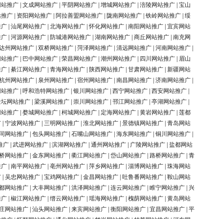
网站推广
|
文成网站推广
|
平阴网站推广
|
增城网站推广
|
涪陵网站推广
|
宝山
站推广
|
资阳网站推广
|
阿拉善盟网站推广
|
陇南网站推广
|
铁岭网站推广
|
绥
推广
|
汕尾网站推广
|
北海网站推广
|
怀化网站推广
|
南阳网站推广
|
宜宾网站
推广
|
河源网站推广
|
防城港网站推广
|
湖南网站推广
|
商丘网站推广
|
南充网
达州网站推广
|
双桥网站推广
|
菏泽网站推广
|
清远网站推广
|
河南网站推广
|
网站推广
|
巴中网站推广
|
荣昌网站推广
|
潮州网站推广
|
四川网站推广
|
眉山
推广
|
綦江网站推广
|
青海网站推广
|
陕西网站推广
|
甘肃网站推广
|
新疆网站
杭州网站推广
|
泉州网站推广
|
宿州网站推广
|
南昌网站推广
|
济南网站推广
|
网站推广
|
呼和浩特网站推广
|
银川网站推广
|
西宁网站推广
|
西安网站推广
|
金坛网站推广
|
梁溪网站推广
|
崇川网站推广
|
邗江网站推广
|
亭湖网站推广
|
网站推广
|
婺城网站推广
|
柯城网站推广
|
定海网站推广
|
黄岩网站推广
|
莲都
广
|
宁波网站推广
|
三明网站推广
|
淮北网站推广
|
景德镇网站推广
|
青岛网站
同网站推广
|
包头网站推广
|
石嘴山网站推广
|
海东网站推广
|
铜川网站推广
|
推广
|
武进网站推广
|
滨湖网站推广
|
通州网站推广
|
广陵网站推广
|
盐都网站
桥网站推广
|
金东网站推广
|
衢江网站推广
|
岱山网站推广
|
路桥网站推广
|
青
推广
|
南平网站推广
|
亳州网站推广
|
萍乡网站推广
|
淄博网站推广
|
珠海网站
广
|
吴忠网站推广
|
宝鸡网站推广
|
金昌网站推广
|
吐鲁番网站推广
|
鞍山网站
都网站推广
|
大丰网站推广
|
洪泽网站推广
|
连云网站推广
|
睢宁网站推广
|
兴
推广
|
椒江网站推广
|
缙云网站推广
|
瑶海网站推广
|
槐荫网站推广
|
黄岛网站
庄网站推广
|
汕头网站推广
|
来宾网站推广
|
衡阳网站推广
|
宜昌网站推广
|
平