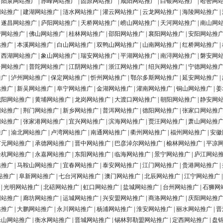
|
阳泉网站推广
|
赤峰网站推广
|
固原网站推广
|
咸阳网站推广
|
白银网站推广
|
哈密网
网站推广
|
建湖网站推广
|
涟水网站推广
|
灌云网站推广
|
云龙网站推广
|
海陵网站推广
|
|
遂昌网站推广
|
庐阳网站推广
|
天桥网站推广
|
崂山网站推广
|
天河网站推广
|
南山网
营网站推广
|
佛山网站推广
|
桂林网站推广
|
邵阳网站推广
|
襄阳网站推广
|
安阳网站推
站推广
|
本溪网站推广
|
白山网站推广
|
双鸭山网站推广
|
山南网站推广
|
红桥网站推广
|
|
西湖网站推广
|
象山网站推广
|
瑞安网站推广
|
平湖网站推广
|
南浔网站推广
|
磐安网
台网站推广
|
普陀网站推广
|
江阴网站推广
|
浙江网站推广
|
绍兴网站推广
|
宁德网站推
推广
|
泸州网站推广
|
保定网站推广
|
忻州网站推广
|
鄂尔多斯网站推广
|
延安网站推广
|
站推广
|
新吴网站推广
|
阜宁网站推广
|
金湖网站推广
|
灌南网站推广
|
铜山网站推广
|
姜
城阳网站推广
|
黄埔网站推广
|
龙岗网站推广
|
大渡口网站推广
|
朝阳网站推广
|
静安网
网站推广
|
荆门网站推广
|
新乡网站推广
|
普洱网站推广
|
德阳网站推广
|
张家口网站推
网站推广
|
张家港网站推广
|
宜兴网站推广
|
滨海网站推广
|
贾汪网站推广
|
萧山网站推
推广
|
渝北网站推广
|
卢湾网站推广
|
南通网站推广
|
衢州网站推广
|
福州网站推广
|
安徽
广元网站推广
|
承德网站推广
|
晋中网站推广
|
巴彦淖尔网站推广
|
榆林网站推广
|
平凉
余杭网站推广
|
永嘉网站推广
|
东阳网站推广
|
临海网站推广
|
景宁网站推广
|
庐江网站
站推广
|
马鞍山网站推广
|
宜春网站推广
|
泰安网站推广
|
江门网站推广
|
贵港网站推广
|
站推广
|
阜新网站推广
|
七台河网站推广
|
澳门网站推广
|
北辰网站推广
|
江宁网站推广
|
光明网站推广
|
北碚网站推广
|
虹口网站推广
|
盐城网站推广
|
台州网站推广
|
石狮网
网站推广
|
廊坊网站推广
|
运城网站推广
|
兴安盟网站推广
|
商洛网站推广
|
庆阳网站推
站推广
|
大鹏网站推广
|
永川网站推广
|
杨浦网站推广
|
淮安网站推广
|
丽水网站推广
|
晋
乐山网站推广
|
衡水网站推广
|
晋城网站推广
|
锡林郭勒盟网站推广
|
定西网站推广
|
盘