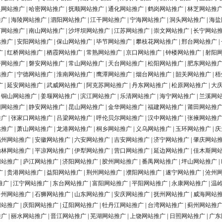
银网站推广
|
哈密网站推广
|
抚顺网站推广
|
通化网站推广
|
鹤岗网站推广
|
林芝网站推
推广
|
海陵网站推广
|
泗阳网站推广
|
江干网站推广
|
宁海网站推广
|
洞头网站推广
|
海盐
河网站推广
|
南山网站推广
|
沙坪坝网站推广
|
江苏网站推广
|
崇文网站推广
|
长宁网站
站推广
|
安阳网站推广
|
保山网站推广
|
毕节网站推广
|
攀枝花网站推广
|
邢台网站推广
|
广
|
红桥网站推广
|
栖霞网站推广
|
常熟网站推广
|
京口网站推广
|
钟楼网站推广
|
射阳
浔网站推广
|
磐安网站推广
|
常山网站推广
|
天台网站推广
|
松阳网站推广
|
肥东网站推
站推广
|
宁德网站推广
|
淮南网站推广
|
鹰潭网站推广
|
烟台网站推广
|
韶关网站推广
|
梧
广
|
延安网站推广
|
武威网站推广
|
阿克苏网站推广
|
丹东网站推广
|
松原网站推广
|
大
|
铜山网站推广
|
姜堰网站推广
|
滨江网站推广
|
乐清网站推广
|
海宁网站推广
|
兰溪网
阳网站推广
|
静安网站推广
|
昆山网站推广
|
金华网站推广
|
福建网站推广
|
莆田网站推
推广
|
张家口网站推广
|
吕梁网站推广
|
呼伦贝尔网站推广
|
汉中网站推广
|
张掖网站推
站推广
|
萧山网站推广
|
龙港网站推广
|
桐乡网站推广
|
义乌网站推广
|
玉环网站推广
|
庆
福州网站推广
|
安徽网站推广
|
六安网站推广
|
吉安网站推广
|
济宁网站推广
|
肇庆网站
榆林网站推广
|
平凉网站推广
|
伊犁网站推广
|
营口网站推广
|
延边网站推广
|
佳木斯网
网站推广
|
庐江网站推广
|
济阳网站推广
|
胶州网站推广
|
番禺网站推广
|
坪山网站推广
|
广
|
贵港网站推广
|
益阳网站推广
|
荆州网站推广
|
濮阳网站推广
|
遂宁网站推广
|
沧州
推广
|
江宁网站推广
|
东台网站推广
|
富阳网站推广
|
平阳网站推广
|
永康网站推广
|
温
台州网站推广
|
石狮网站推广
|
山东网站推广
|
安庆网站推广
|
抚州网站推广
|
威海网站
网站推广
|
庆阳网站推广
|
辽阳网站推广
|
牡丹江网站推广
|
台湾网站推广
|
蓟州网站推
推广
|
丽水网站推广
|
晋江网站推广
|
芜湖网站推广
|
上饶网站推广
|
日照网站推广
|
广东