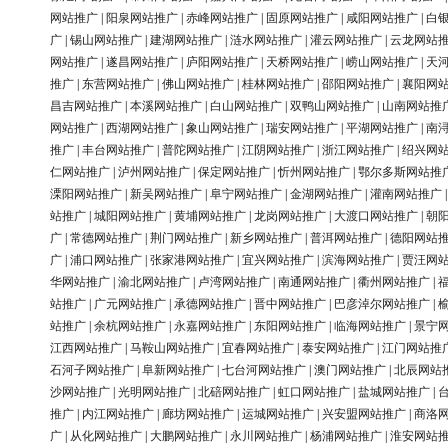
网站推广
|
阳泉网站推广
|
赤峰网站推广
|
固原网站推广
|
咸阳网站推广
|
白
广
|
锡山网站推广
|
建湖网站推广
|
涟水网站推广
|
灌云网站推广
|
云龙网站
网站推广
|
遂昌网站推广
|
庐阳网站推广
|
天桥网站推广
|
崂山网站推广
|
天
推广
|
东营网站推广
|
佛山网站推广
|
桂林网站推广
|
邵阳网站推广
|
襄阳网
昌吉网站推广
|
本溪网站推广
|
白山网站推广
|
双鸭山网站推广
|
山南网站推
网站推广
|
西湖网站推广
|
象山网站推广
|
瑞安网站推广
|
平湖网站推广
|
南
推广
|
丰台网站推广
|
普陀网站推广
|
江阴网站推广
|
浙江网站推广
|
绍兴网
仁网站推广
|
泸州网站推广
|
保定网站推广
|
忻州网站推广
|
鄂尔多斯网站推
溧阳网站推广
|
新吴网站推广
|
阜宁网站推广
|
金湖网站推广
|
灌南网站推广
站推广
|
城阳网站推广
|
黄埔网站推广
|
龙岗网站推广
|
大渡口网站推广
|
朝
广
|
常德网站推广
|
荆门网站推广
|
新乡网站推广
|
普洱网站推广
|
德阳网站
广
|
浦口网站推广
|
张家港网站推广
|
宜兴网站推广
|
滨海网站推广
|
贾汪网
华网站推广
|
渝北网站推广
|
卢湾网站推广
|
南通网站推广
|
衢州网站推广
|
站推广
|
广元网站推广
|
承德网站推广
|
晋中网站推广
|
巴彦淖尔网站推广
|
站推广
|
余杭网站推广
|
永嘉网站推广
|
东阳网站推广
|
临海网站推广
|
景宁
江西网站推广
|
马鞍山网站推广
|
宜春网站推广
|
泰安网站推广
|
江门网站推
石河子网站推广
|
阜新网站推广
|
七台河网站推广
|
澳门网站推广
|
北辰网站
沙网站推广
|
光明网站推广
|
北碚网站推广
|
虹口网站推广
|
盐城网站推广
|
推广
|
内江网站推广
|
廊坊网站推广
|
运城网站推广
|
兴安盟网站推广
|
商洛
广
|
从化网站推广
|
大鹏网站推广
|
永川网站推广
|
杨浦网站推广
|
淮安网站