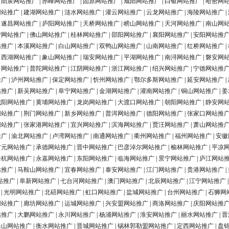
|
阳泉网站推广
|
赤峰网站推广
|
固原网站推广
|
咸阳网站推广
|
白银网站推广
|
哈密网
网站推广
|
建湖网站推广
|
涟水网站推广
|
灌云网站推广
|
云龙网站推广
|
海陵网站推广
|
|
遂昌网站推广
|
庐阳网站推广
|
天桥网站推广
|
崂山网站推广
|
天河网站推广
|
南山网
营网站推广
|
佛山网站推广
|
桂林网站推广
|
邵阳网站推广
|
襄阳网站推广
|
安阳网站推
站推广
|
本溪网站推广
|
白山网站推广
|
双鸭山网站推广
|
山南网站推广
|
红桥网站推广
|
|
西湖网站推广
|
象山网站推广
|
瑞安网站推广
|
平湖网站推广
|
南浔网站推广
|
磐安网
台网站推广
|
普陀网站推广
|
江阴网站推广
|
浙江网站推广
|
绍兴网站推广
|
宁德网站推
推广
|
泸州网站推广
|
保定网站推广
|
忻州网站推广
|
鄂尔多斯网站推广
|
延安网站推广
|
站推广
|
新吴网站推广
|
阜宁网站推广
|
金湖网站推广
|
灌南网站推广
|
铜山网站推广
|
姜
城阳网站推广
|
黄埔网站推广
|
龙岗网站推广
|
大渡口网站推广
|
朝阳网站推广
|
静安网
网站推广
|
荆门网站推广
|
新乡网站推广
|
普洱网站推广
|
德阳网站推广
|
张家口网站推
网站推广
|
张家港网站推广
|
宜兴网站推广
|
滨海网站推广
|
贾汪网站推广
|
萧山网站推
推广
|
渝北网站推广
|
卢湾网站推广
|
南通网站推广
|
衢州网站推广
|
福州网站推广
|
安徽
广元网站推广
|
承德网站推广
|
晋中网站推广
|
巴彦淖尔网站推广
|
榆林网站推广
|
平凉
余杭网站推广
|
永嘉网站推广
|
东阳网站推广
|
临海网站推广
|
景宁网站推广
|
庐江网站
站推广
|
马鞍山网站推广
|
宜春网站推广
|
泰安网站推广
|
江门网站推广
|
贵港网站推广
|
站推广
|
阜新网站推广
|
七台河网站推广
|
澳门网站推广
|
北辰网站推广
|
江宁网站推广
|
光明网站推广
|
北碚网站推广
|
虹口网站推广
|
盐城网站推广
|
台州网站推广
|
石狮网
网站推广
|
廊坊网站推广
|
运城网站推广
|
兴安盟网站推广
|
商洛网站推广
|
庆阳网站推
站推广
|
大鹏网站推广
|
永川网站推广
|
杨浦网站推广
|
淮安网站推广
|
丽水网站推广
|
晋
乐山网站推广
|
衡水网站推广
|
晋城网站推广
|
锡林郭勒盟网站推广
|
定西网站推广
|
盘