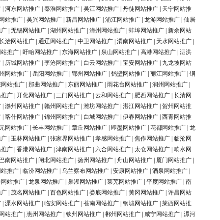
广
|
河东网站推广
|
秦淮网站推广
|
吴江网站推广
|
丹徒网站推广
|
天宁网站推
网站推广
|
吴兴网站推广
|
新昌网站推广
|
浦江网站推广
|
龙游网站推广
|
仙居
推广
|
无锡网站推广
|
湖州网站推广
|
漳州网站推广
|
蚌埠网站推广
|
新余网站
长治网站推广
|
通辽网站推广
|
中卫网站推广
|
渭南网站推广
|
天水网站推广
|
网站推广
|
盱眙网站推广
|
东海网站推广
|
泉山网站推广
|
高港网站推广
|
泗洪
广
|
历城网站推广
|
李沧网站推广
|
白云网站推广
|
宝安网站推广
|
九龙坡网站
州网站推广
|
岳阳网站推广
|
鄂州网站推广
|
鹤壁网站推广
|
丽江网站推广
|
铜
庆网站推广
|
那曲网站推广
|
东丽网站推广
|
雨花台网站推广
|
润州网站推广
|
站推广
|
开化网站推广
|
三门网站推广
|
云和网站推广
|
肥西网站推广
|
长清网
广
|
滁州网站推广
|
赣州网站推广
|
潍坊网站推广
|
湛江网站推广
|
贺州网站推
广
|
喀什网站推广
|
锦州网站推广
|
白城网站推广
|
伊春网站推广
|
西青网站推
元网站推广
|
长丰网站推广
|
章丘网站推广
|
即墨网站推广
|
花都网站推广
|
龙
推广
|
玉林网站推广
|
张家界网站推广
|
孝感网站推广
|
焦作网站推广
|
临沧网
站推广
|
香港网站推广
|
津南网站推广
|
六合网站推广
|
太仓网站推广
|
响水网
巴南网站推广
|
闸北网站推广
|
扬州网站推广
|
舟山网站推广
|
厦门网站推广
|
网站推广
|
临汾网站推广
|
乌兰察布网站推广
|
安康网站推广
|
酒泉网站推广
|
岭网站推广
|
龙泉网站推广
|
巢湖网站推广
|
莱芜网站推广
|
平度网站推广
|
南
推广
|
茂名网站推广
|
百色网站推广
|
娄底网站推广
|
黄冈网站推广
|
许昌网站
广
|
溧水网站推广
|
临安网站推广
|
苍南网站推广
|
钢城网站推广
|
莱西网站推
网站推广
|
惠州网站推广
|
钦州网站推广
|
郴州网站推广
|
咸宁网站推广
|
漯河