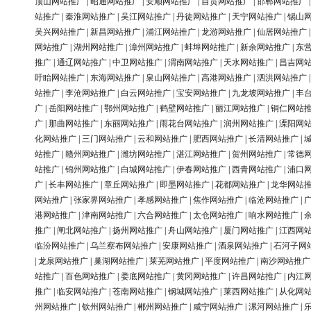
顶山网站推广
|
昭通网站推广
|
安顺网站推广
|
自贡网站推广
|
邯郸网站推广
站推广
|
秦淮网站推广
|
吴江网站推广
|
丹徒网站推广
|
天宁网站推广
|
锡山
吴兴网站推广
|
新昌网站推广
|
浦江网站推广
|
龙游网站推广
|
仙居网站推广
网站推广
|
湖州网站推广
|
漳州网站推广
|
蚌埠网站推广
|
新余网站推广
|
东
推广
|
通辽网站推广
|
中卫网站推广
|
渭南网站推广
|
天水网站推广
|
昌吉网
盱眙网站推广
|
东海网站推广
|
泉山网站推广
|
高港网站推广
|
泗洪网站推广
站推广
|
李沧网站推广
|
白云网站推广
|
宝安网站推广
|
九龙坡网站推广
|
丰
广
|
岳阳网站推广
|
鄂州网站推广
|
鹤壁网站推广
|
丽江网站推广
|
铜仁网站
广
|
那曲网站推广
|
东丽网站推广
|
雨花台网站推广
|
润州网站推广
|
溧阳网
化网站推广
|
三门网站推广
|
云和网站推广
|
肥西网站推广
|
长清网站推广
|
站推广
|
赣州网站推广
|
潍坊网站推广
|
湛江网站推广
|
贺州网站推广
|
常德
站推广
|
锦州网站推广
|
白城网站推广
|
伊春网站推广
|
西青网站推广
|
浦口
广
|
长丰网站推广
|
章丘网站推广
|
即墨网站推广
|
花都网站推广
|
龙华网站
网站推广
|
张家界网站推广
|
孝感网站推广
|
焦作网站推广
|
临沧网站推广
|
港网站推广
|
津南网站推广
|
六合网站推广
|
太仓网站推广
|
响水网站推广
|
推广
|
闸北网站推广
|
扬州网站推广
|
舟山网站推广
|
厦门网站推广
|
江西网
临汾网站推广
|
乌兰察布网站推广
|
安康网站推广
|
酒泉网站推广
|
石河子网
|
龙泉网站推广
|
巢湖网站推广
|
莱芜网站推广
|
平度网站推广
|
南沙网站推广
站推广
|
百色网站推广
|
娄底网站推广
|
黄冈网站推广
|
许昌网站推广
|
内江
推广
|
临安网站推广
|
苍南网站推广
|
钢城网站推广
|
莱西网站推广
|
从化网
州网站推广
|
钦州网站推广
|
郴州网站推广
|
咸宁网站推广
|
漯河网站推广
|