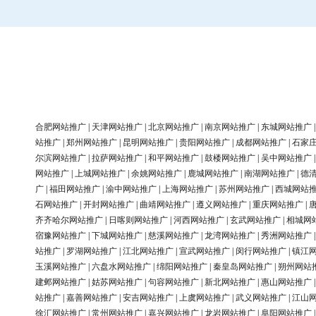
合肥网站推广
|
天津网站推广
|
北京网站推广
|
南京网站推广
|
东城网站推广
站推广
|
郑州网站推广
|
昆明网站推广
|
贵阳网站推广
|
成都网站推广
|
石家
尔滨网站推广
|
拉萨网站推广
|
和平网站推广
|
鼓楼网站推广
|
吴中网站推广
网站推广
|
上城网站推广
|
余姚网站推广
|
鹿城网站推广
|
南湖网站推广
|
德
广
|
福田网站推广
|
渝中网站推广
|
上海网站推广
|
苏州网站推广
|
西城网站
石网站推广
|
开封网站推广
|
曲靖网站推广
|
遵义网站推广
|
重庆网站推广
|
齐齐哈尔网站推广
|
日喀则网站推广
|
河西网站推广
|
玄武网站推广
|
相城网
宿豫网站推广
|
下城网站推广
|
慈溪网站推广
|
龙湾网站推广
|
秀洲网站推广
站推广
|
罗湖网站推广
|
江北网站推广
|
宣武网站推广
|
闵行网站推广
|
镇江
玉溪网站推广
|
六盘水网站推广
|
绵阳网站推广
|
秦皇岛网站推广
|
朔州网站
建邺网站推广
|
姑苏网站推广
|
句容网站推广
|
新北网站推广
|
惠山网站推广
站推广
|
嘉善网站推广
|
安吉网站推广
|
上虞网站推广
|
武义网站推广
|
江山
徐汇网站推广
|
常州网站推广
|
嘉兴网站推广
|
龙岩网站推广
|
阜阳网站推广