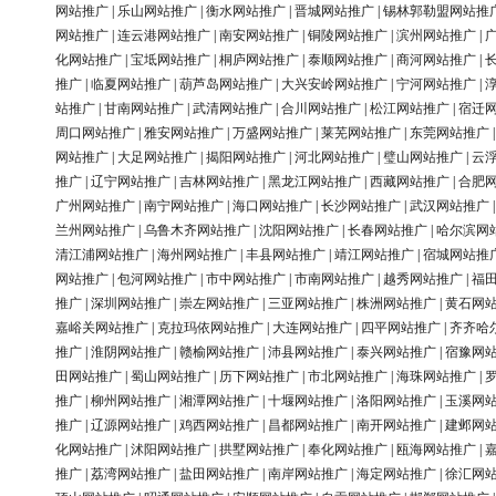
网站推广
|
乐山网站推广
|
衡水网站推广
|
晋城网站推广
|
锡林郭勒盟网站推
网站推广
|
连云港网站推广
|
南安网站推广
|
铜陵网站推广
|
滨州网站推广
|
化网站推广
|
宝坻网站推广
|
桐庐网站推广
|
泰顺网站推广
|
商河网站推广
|
推广
|
临夏网站推广
|
葫芦岛网站推广
|
大兴安岭网站推广
|
宁河网站推广
|
站推广
|
甘南网站推广
|
武清网站推广
|
合川网站推广
|
松江网站推广
|
宿迁
周口网站推广
|
雅安网站推广
|
万盛网站推广
|
莱芜网站推广
|
东莞网站推广
网站推广
|
大足网站推广
|
揭阳网站推广
|
河北网站推广
|
璧山网站推广
|
云
推广
|
辽宁网站推广
|
吉林网站推广
|
黑龙江网站推广
|
西藏网站推广
|
合肥
广州网站推广
|
南宁网站推广
|
海口网站推广
|
长沙网站推广
|
武汉网站推广
兰州网站推广
|
乌鲁木齐网站推广
|
沈阳网站推广
|
长春网站推广
|
哈尔滨网
清江浦网站推广
|
海州网站推广
|
丰县网站推广
|
靖江网站推广
|
宿城网站推
网站推广
|
包河网站推广
|
市中网站推广
|
市南网站推广
|
越秀网站推广
|
福
推广
|
深圳网站推广
|
崇左网站推广
|
三亚网站推广
|
株洲网站推广
|
黄石网
嘉峪关网站推广
|
克拉玛依网站推广
|
大连网站推广
|
四平网站推广
|
齐齐哈
推广
|
淮阴网站推广
|
赣榆网站推广
|
沛县网站推广
|
泰兴网站推广
|
宿豫网
田网站推广
|
蜀山网站推广
|
历下网站推广
|
市北网站推广
|
海珠网站推广
|
推广
|
柳州网站推广
|
湘潭网站推广
|
十堰网站推广
|
洛阳网站推广
|
玉溪网
推广
|
辽源网站推广
|
鸡西网站推广
|
昌都网站推广
|
南开网站推广
|
建邺网
化网站推广
|
沭阳网站推广
|
拱墅网站推广
|
奉化网站推广
|
瓯海网站推广
|
推广
|
荔湾网站推广
|
盐田网站推广
|
南岸网站推广
|
海定网站推广
|
徐汇网