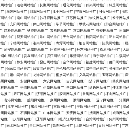
银网站推广
|
哈密网站推广
|
抚顺网站推广
|
通化网站推广
|
鹤岗网站推广
|
林芝网站推
推广
|
海陵网站推广
|
泗阳网站推广
|
江干网站推广
|
宁海网站推广
|
洞头网站推广
|
海盐
河网站推广
|
南山网站推广
|
沙坪坝网站推广
|
江苏网站推广
|
崇文网站推广
|
长宁网站
站推广
|
安阳网站推广
|
保山网站推广
|
毕节网站推广
|
攀枝花网站推广
|
邢台网站推广
|
广
|
红桥网站推广
|
栖霞网站推广
|
常熟网站推广
|
京口网站推广
|
钟楼网站推广
|
射阳
浔网站推广
|
磐安网站推广
|
常山网站推广
|
天台网站推广
|
松阳网站推广
|
肥东网站推
站推广
|
宁德网站推广
|
淮南网站推广
|
鹰潭网站推广
|
烟台网站推广
|
韶关网站推广
|
梧
广
|
延安网站推广
|
武威网站推广
|
阿克苏网站推广
|
丹东网站推广
|
松原网站推广
|
大
|
铜山网站推广
|
姜堰网站推广
|
滨江网站推广
|
乐清网站推广
|
海宁网站推广
|
兰溪网
阳网站推广
|
静安网站推广
|
昆山网站推广
|
金华网站推广
|
福建网站推广
|
莆田网站推
推广
|
张家口网站推广
|
吕梁网站推广
|
呼伦贝尔网站推广
|
汉中网站推广
|
张掖网站推
站推广
|
萧山网站推广
|
龙港网站推广
|
桐乡网站推广
|
义乌网站推广
|
玉环网站推广
|
庆
福州网站推广
|
安徽网站推广
|
六安网站推广
|
吉安网站推广
|
济宁网站推广
|
肇庆网站
榆林网站推广
|
平凉网站推广
|
伊犁网站推广
|
营口网站推广
|
延边网站推广
|
佳木斯网
网站推广
|
庐江网站推广
|
济阳网站推广
|
胶州网站推广
|
番禺网站推广
|
坪山网站推广
|
广
|
贵港网站推广
|
益阳网站推广
|
荆州网站推广
|
濮阳网站推广
|
遂宁网站推广
|
沧州
推广
|
江宁网站推广
|
东台网站推广
|
富阳网站推广
|
平阳网站推广
|
永康网站推广
|
温
台州网站推广
|
石狮网站推广
|
山东网站推广
|
安庆网站推广
|
抚州网站推广
|
威海网站
网站推广
|
庆阳网站推广
|
辽阳网站推广
|
牡丹江网站推广
|
台湾网站推广
|
蓟州网站推
推广
|
丽水网站推广
|
晋江网站推广
|
芜湖网站推广
|
上饶网站推广
|
日照网站推广
|
广东