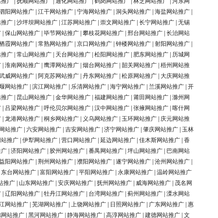
站推广
|
抚顺网站推广
|
通化网站推广
|
鹤岗网站推广
|
林芝网站推广
|
河东网
泗阳网站推广
|
江干网站推广
|
宁海网站推广
|
洞头网站推广
|
海盐网站推广
|
站推广
|
沙坪坝网站推广
|
江苏网站推广
|
崇文网站推广
|
长宁网站推广
|
无锡
广
|
保山网站推广
|
毕节网站推广
|
攀枝花网站推广
|
邢台网站推广
|
长治网站
栖霞网站推广
|
常熟网站推广
|
京口网站推广
|
钟楼网站推广
|
射阳网站推广
|
站推广
|
常山网站推广
|
天台网站推广
|
松阳网站推广
|
肥东网站推广
|
历城网
广
|
淮南网站推广
|
鹰潭网站推广
|
烟台网站推广
|
韶关网站推广
|
梧州网站推
武威网站推广
|
阿克苏网站推广
|
丹东网站推广
|
松原网站推广
|
大庆网站推
堰网站推广
|
滨江网站推广
|
乐清网站推广
|
海宁网站推广
|
兰溪网站推广
|
开
站推广
|
昆山网站推广
|
金华网站推广
|
福建网站推广
|
莆田网站推广
|
滁州网
广
|
吕梁网站推广
|
呼伦贝尔网站推广
|
汉中网站推广
|
张掖网站推广
|
喀什网
广
|
龙港网站推广
|
桐乡网站推广
|
义乌网站推广
|
玉环网站推广
|
庆元网站推
网站推广
|
六安网站推广
|
吉安网站推广
|
济宁网站推广
|
肇庆网站推广
|
玉林
网站推广
|
伊犁网站推广
|
营口网站推广
|
延边网站推广
|
佳木斯网站推广
|
香
推广
|
济阳网站推广
|
胶州网站推广
|
番禺网站推广
|
坪山网站推广
|
巴南网站
益阳网站推广
|
荆州网站推广
|
濮阳网站推广
|
遂宁网站推广
|
沧州网站推广
|
|
东台网站推广
|
富阳网站推广
|
平阳网站推广
|
永康网站推广
|
温岭网站推广
站推广
|
山东网站推广
|
安庆网站推广
|
抚州网站推广
|
威海网站推广
|
茂名网
广
|
辽阳网站推广
|
牡丹江网站推广
|
台湾网站推广
|
蓟州网站推广
|
溧水网站
江网站推广
|
芜湖网站推广
|
上饶网站推广
|
日照网站推广
|
广东网站推广
|
惠
锦网站推广
|
黑河网站推广
|
静海网站推广
|
高淳网站推广
|
建德网站推广
|
文