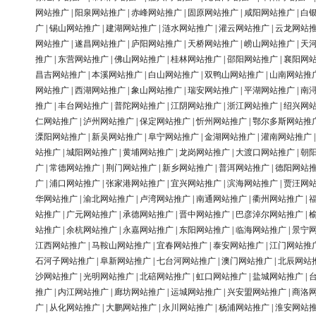
网站推广
|
阳泉网站推广
|
赤峰网站推广
|
固原网站推广
|
咸阳网站推广
|
白
广
|
锡山网站推广
|
建湖网站推广
|
涟水网站推广
|
灌云网站推广
|
云龙网站
网站推广
|
遂昌网站推广
|
庐阳网站推广
|
天桥网站推广
|
崂山网站推广
|
天
推广
|
东营网站推广
|
佛山网站推广
|
桂林网站推广
|
邵阳网站推广
|
襄阳网
昌吉网站推广
|
本溪网站推广
|
白山网站推广
|
双鸭山网站推广
|
山南网站推
网站推广
|
西湖网站推广
|
象山网站推广
|
瑞安网站推广
|
平湖网站推广
|
南
推广
|
丰台网站推广
|
普陀网站推广
|
江阴网站推广
|
浙江网站推广
|
绍兴网
仁网站推广
|
泸州网站推广
|
保定网站推广
|
忻州网站推广
|
鄂尔多斯网站推
溧阳网站推广
|
新吴网站推广
|
阜宁网站推广
|
金湖网站推广
|
灌南网站推广
站推广
|
城阳网站推广
|
黄埔网站推广
|
龙岗网站推广
|
大渡口网站推广
|
朝
广
|
常德网站推广
|
荆门网站推广
|
新乡网站推广
|
普洱网站推广
|
德阳网站
广
|
浦口网站推广
|
张家港网站推广
|
宜兴网站推广
|
滨海网站推广
|
贾汪网
华网站推广
|
渝北网站推广
|
卢湾网站推广
|
南通网站推广
|
衢州网站推广
|
站推广
|
广元网站推广
|
承德网站推广
|
晋中网站推广
|
巴彦淖尔网站推广
|
站推广
|
余杭网站推广
|
永嘉网站推广
|
东阳网站推广
|
临海网站推广
|
景宁
江西网站推广
|
马鞍山网站推广
|
宜春网站推广
|
泰安网站推广
|
江门网站推
石河子网站推广
|
阜新网站推广
|
七台河网站推广
|
澳门网站推广
|
北辰网站
沙网站推广
|
光明网站推广
|
北碚网站推广
|
虹口网站推广
|
盐城网站推广
|
推广
|
内江网站推广
|
廊坊网站推广
|
运城网站推广
|
兴安盟网站推广
|
商洛
广
|
从化网站推广
|
大鹏网站推广
|
永川网站推广
|
杨浦网站推广
|
淮安网站