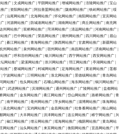
网站推广
|
文成网站推广
|
平阴网站推广
|
增城网站推广
|
涪陵网站推广
|
宝山
站推广
|
资阳网站推广
|
阿拉善盟网站推广
|
陇南网站推广
|
铁岭网站推广
|
绥
推广
|
汕尾网站推广
|
北海网站推广
|
怀化网站推广
|
南阳网站推广
|
宜宾网站
推广
|
河源网站推广
|
防城港网站推广
|
湖南网站推广
|
商丘网站推广
|
南充网
达州网站推广
|
双桥网站推广
|
菏泽网站推广
|
清远网站推广
|
河南网站推广
|
网站推广
|
巴中网站推广
|
荣昌网站推广
|
潮州网站推广
|
四川网站推广
|
眉山
推广
|
綦江网站推广
|
青海网站推广
|
陕西网站推广
|
甘肃网站推广
|
新疆网站
杭州网站推广
|
泉州网站推广
|
宿州网站推广
|
南昌网站推广
|
济南网站推广
|
网站推广
|
呼和浩特网站推广
|
银川网站推广
|
西宁网站推广
|
西安网站推广
|
金坛网站推广
|
梁溪网站推广
|
崇川网站推广
|
邗江网站推广
|
亭湖网站推广
|
网站推广
|
婺城网站推广
|
柯城网站推广
|
定海网站推广
|
黄岩网站推广
|
莲都
广
|
宁波网站推广
|
三明网站推广
|
淮北网站推广
|
景德镇网站推广
|
青岛网站
同网站推广
|
包头网站推广
|
石嘴山网站推广
|
海东网站推广
|
铜川网站推广
|
推广
|
武进网站推广
|
滨湖网站推广
|
通州网站推广
|
广陵网站推广
|
盐都网站
桥网站推广
|
金东网站推广
|
衢江网站推广
|
岱山网站推广
|
路桥网站推广
|
青
推广
|
南平网站推广
|
亳州网站推广
|
萍乡网站推广
|
淄博网站推广
|
珠海网站
广
|
吴忠网站推广
|
宝鸡网站推广
|
金昌网站推广
|
吐鲁番网站推广
|
鞍山网站
都网站推广
|
大丰网站推广
|
洪泽网站推广
|
连云网站推广
|
睢宁网站推广
|
兴
推广
|
椒江网站推广
|
缙云网站推广
|
瑶海网站推广
|
槐荫网站推广
|
黄岛网站
庄网站推广
|
汕头网站推广
|
来宾网站推广
|
衡阳网站推广
|
宜昌网站推广
|
平