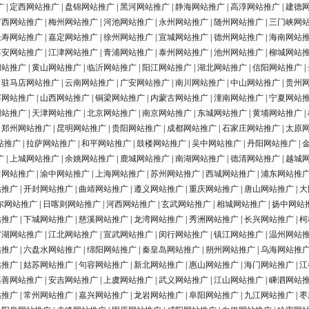
广
|
定西网站推广
|
盘锦网站推广
|
黑河网站推广
|
静海网站推广
|
高淳网站推广
|
建德
广西网站推广
|
梅州网站推广
|
河池网站推广
|
永州网站推广
|
随州网站推广
|
三门峡网
长寿网站推广
|
嘉定网站推广
|
徐州网站推广
|
宣城网站推广
|
德州网站推广
|
海南网站
淳安网站推广
|
江津网站推广
|
青浦网站推广
|
泰州网站推广
|
池州网站推广
|
柳城网站
网站推广
|
黄山网站推广
|
临沂网站推广
|
阳江网站推广
|
湖北网站推广
|
信阳网站推广
|
|
驻马店网站推广
|
云南网站推广
|
广安网站推广
|
南川网站推广
|
中山网站推广
|
贵州
浮网站推广
|
山西网站推广
|
铜梁网站推广
|
内蒙古网站推广
|
潼南网站推广
|
宁夏网站
网站推广
|
天津网站推广
|
北京网站推广
|
南京网站推广
|
东城网站推广
|
黄埔网站推广
|
|
郑州网站推广
|
昆明网站推广
|
贵阳网站推广
|
成都网站推广
|
石家庄网站推广
|
太原
站推广
|
拉萨网站推广
|
和平网站推广
|
鼓楼网站推广
|
吴中网站推广
|
丹阳网站推广
|
广
|
上城网站推广
|
余姚网站推广
|
鹿城网站推广
|
南湖网站推广
|
德清网站推广
|
越城
田网站推广
|
渝中网站推广
|
上海网站推广
|
苏州网站推广
|
西城网站推广
|
浦东网站推
站推广
|
开封网站推广
|
曲靖网站推广
|
遵义网站推广
|
重庆网站推广
|
唐山网站推广
|
大
尔网站推广
|
日喀则网站推广
|
河西网站推广
|
玄武网站推广
|
相城网站推广
|
扬中网站
站推广
|
下城网站推广
|
慈溪网站推广
|
龙湾网站推广
|
秀洲网站推广
|
长兴网站推广
|
柯
罗湖网站推广
|
江北网站推广
|
宣武网站推广
|
闵行网站推广
|
镇江网站推广
|
温州网站
站推广
|
六盘水网站推广
|
绵阳网站推广
|
秦皇岛网站推广
|
朔州网站推广
|
乌海网站推
站推广
|
姑苏网站推广
|
句容网站推广
|
新北网站推广
|
惠山网站推广
|
海门网站推广
|
江
嘉善网站推广
|
安吉网站推广
|
上虞网站推广
|
武义网站推广
|
江山网站推广
|
嵊泗网站
站推广
|
常州网站推广
|
嘉兴网站推广
|
龙岩网站推广
|
阜阳网站推广
|
九江网站推广
|
枣