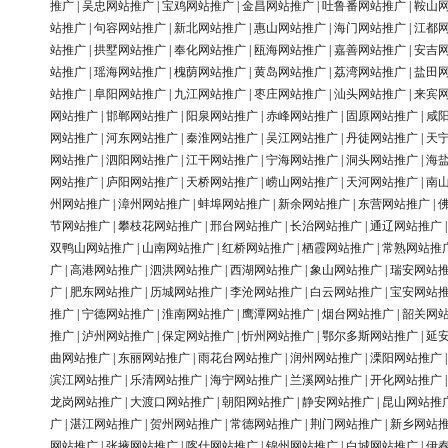
推广
|
吴忠网站推广
|
宝鸡网站推广
|
金昌网站推广
|
吐鲁番网站推广
|
鞍山
站推广
|
句容网站推广
|
新北网站推广
|
惠山网站推广
|
海门网站推广
|
江都
站推广
|
拱墅网站推广
|
奉化网站推广
|
瓯海网站推广
|
嘉善网站推广
|
安吉
站推广
|
瑶海网站推广
|
槐荫网站推广
|
黄岛网站推广
|
荔湾网站推广
|
盐田
站推广
|
阜阳网站推广
|
九江网站推广
|
枣庄网站推广
|
汕头网站推广
|
来宾
网站推广
|
邯郸网站推广
|
阳泉网站推广
|
赤峰网站推广
|
固原网站推广
|
咸
网站推广
|
河东网站推广
|
秦淮网站推广
|
吴江网站推广
|
丹徒网站推广
|
天
网站推广
|
泗阳网站推广
|
江干网站推广
|
宁海网站推广
|
洞头网站推广
|
海
网站推广
|
庐阳网站推广
|
天桥网站推广
|
崂山网站推广
|
天河网站推广
|
南
州网站推广
|
漳州网站推广
|
蚌埠网站推广
|
新余网站推广
|
东营网站推广
|
节网站推广
|
攀枝花网站推广
|
邢台网站推广
|
长治网站推广
|
通辽网站推广
双鸭山网站推广
|
山南网站推广
|
红桥网站推广
|
栖霞网站推广
|
常熟网站推
广
|
高港网站推广
|
泗洪网站推广
|
西湖网站推广
|
象山网站推广
|
瑞安网站
广
|
肥东网站推广
|
历城网站推广
|
李沧网站推广
|
白云网站推广
|
宝安网站
推广
|
宁德网站推广
|
淮南网站推广
|
鹰潭网站推广
|
烟台网站推广
|
韶关网
推广
|
泸州网站推广
|
保定网站推广
|
忻州网站推广
|
鄂尔多斯网站推广
|
延
曲网站推广
|
东丽网站推广
|
雨花台网站推广
|
润州网站推广
|
溧阳网站推广
滨江网站推广
|
乐清网站推广
|
海宁网站推广
|
兰溪网站推广
|
开化网站推广
龙岗网站推广
|
大渡口网站推广
|
朝阳网站推广
|
静安网站推广
|
昆山网站推
广
|
湛江网站推广
|
贺州网站推广
|
常德网站推广
|
荆门网站推广
|
新乡网站
网站推广
|
张掖网站推广
|
喀什网站推广
|
锦州网站推广
|
白城网站推广
|
伊