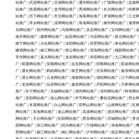
站推广
|
武进网站推广
|
滨湖网站推广
|
通州网站推广
|
广陵网站推广
|
盐都
站推广
|
慈溪网站推广
|
龙湾网站推广
|
秀洲网站推广
|
长兴网站推广
|
柯桥
站推广
|
历下网站推广
|
市北网站推广
|
海珠网站推广
|
罗湖网站推广
|
江北
站推广
|
萍乡网站推广
|
淄博网站推广
|
珠海网站推广
|
柳州网站推广
|
湘潭
岛网站推广
|
朔州网站推广
|
乌海网站推广
|
吴忠网站推广
|
宝鸡网站推广
|
南开网站推广
|
建邺网站推广
|
姑苏网站推广
|
句容网站推广
|
新北网站推广
睢宁网站推广
|
兴化网站推广
|
沭阳网站推广
|
拱墅网站推广
|
奉化网站推广
嵊泗网站推广
|
椒江网站推广
|
缙云网站推广
|
瑶海网站推广
|
槐荫网站推广
常州网站推广
|
嘉兴网站推广
|
龙岩网站推广
|
阜阳网站推广
|
九江网站推广
广
|
昭通网站推广
|
安顺网站推广
|
自贡网站推广
|
邯郸网站推广
|
阳泉网站
广
|
通化网站推广
|
鹤岗网站推广
|
林芝网站推广
|
河东网站推广
|
秦淮网站
广
|
灌云网站推广
|
云龙网站推广
|
海陵网站推广
|
泗阳网站推广
|
江干网站
广
|
龙游网站推广
|
仙居网站推广
|
遂昌网站推广
|
庐阳网站推广
|
天桥网站
推广
|
长宁网站推广
|
无锡网站推广
|
湖州网站推广
|
漳州网站推广
|
蚌埠网
推广
|
安阳网站推广
|
保山网站推广
|
毕节网站推广
|
攀枝花网站推广
|
邢台
站推广
|
本溪网站推广
|
白山网站推广
|
双鸭山网站推广
|
山南网站推广
|
红
网站推广
|
东海网站推广
|
泉山网站推广
|
高港网站推广
|
泗洪网站推广
|
西
网站推广
|
天台网站推广
|
松阳网站推广
|
肥东网站推广
|
历城网站推广
|
李
阴网站推广
|
浙江网站推广
|
绍兴网站推广
|
宁德网站推广
|
淮南网站推广
|
壁网站推广
|
丽江网站推广
|
铜仁网站推广
|
泸州网站推广
|
保定网站推广
|