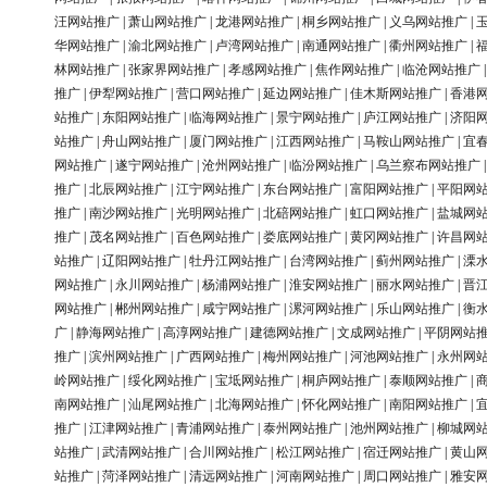
汪网站推广
|
萧山网站推广
|
龙港网站推广
|
桐乡网站推广
|
义乌网站推广
|
华网站推广
|
渝北网站推广
|
卢湾网站推广
|
南通网站推广
|
衢州网站推广
|
林网站推广
|
张家界网站推广
|
孝感网站推广
|
焦作网站推广
|
临沧网站推广
推广
|
伊犁网站推广
|
营口网站推广
|
延边网站推广
|
佳木斯网站推广
|
香港
站推广
|
东阳网站推广
|
临海网站推广
|
景宁网站推广
|
庐江网站推广
|
济阳
站推广
|
舟山网站推广
|
厦门网站推广
|
江西网站推广
|
马鞍山网站推广
|
宜
网站推广
|
遂宁网站推广
|
沧州网站推广
|
临汾网站推广
|
乌兰察布网站推广
推广
|
北辰网站推广
|
江宁网站推广
|
东台网站推广
|
富阳网站推广
|
平阳网
推广
|
南沙网站推广
|
光明网站推广
|
北碚网站推广
|
虹口网站推广
|
盐城网
推广
|
茂名网站推广
|
百色网站推广
|
娄底网站推广
|
黄冈网站推广
|
许昌网
站推广
|
辽阳网站推广
|
牡丹江网站推广
|
台湾网站推广
|
蓟州网站推广
|
溧
网站推广
|
永川网站推广
|
杨浦网站推广
|
淮安网站推广
|
丽水网站推广
|
晋
网站推广
|
郴州网站推广
|
咸宁网站推广
|
漯河网站推广
|
乐山网站推广
|
衡
广
|
静海网站推广
|
高淳网站推广
|
建德网站推广
|
文成网站推广
|
平阴网站
推广
|
滨州网站推广
|
广西网站推广
|
梅州网站推广
|
河池网站推广
|
永州网
岭网站推广
|
绥化网站推广
|
宝坻网站推广
|
桐庐网站推广
|
泰顺网站推广
|
南网站推广
|
汕尾网站推广
|
北海网站推广
|
怀化网站推广
|
南阳网站推广
|
推广
|
江津网站推广
|
青浦网站推广
|
泰州网站推广
|
池州网站推广
|
柳城网
站推广
|
武清网站推广
|
合川网站推广
|
松江网站推广
|
宿迁网站推广
|
黄山
站推广
|
菏泽网站推广
|
清远网站推广
|
河南网站推广
|
周口网站推广
|
雅安