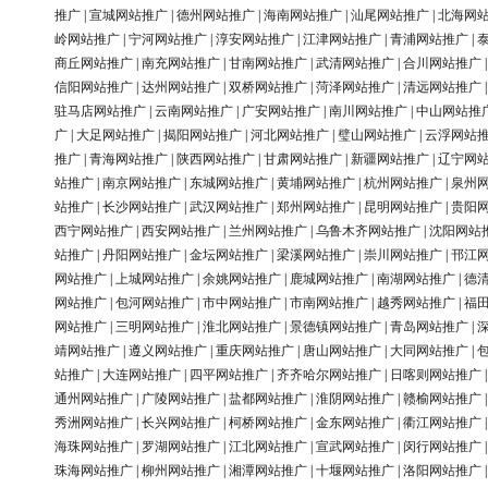
推广
|
宣城网站推广
|
德州网站推广
|
海南网站推广
|
汕尾网站推广
|
北海网
岭网站推广
|
宁河网站推广
|
淳安网站推广
|
江津网站推广
|
青浦网站推广
|
商丘网站推广
|
南充网站推广
|
甘南网站推广
|
武清网站推广
|
合川网站推广
信阳网站推广
|
达州网站推广
|
双桥网站推广
|
菏泽网站推广
|
清远网站推广
驻马店网站推广
|
云南网站推广
|
广安网站推广
|
南川网站推广
|
中山网站推
广
|
大足网站推广
|
揭阳网站推广
|
河北网站推广
|
璧山网站推广
|
云浮网站
推广
|
青海网站推广
|
陕西网站推广
|
甘肃网站推广
|
新疆网站推广
|
辽宁网
站推广
|
南京网站推广
|
东城网站推广
|
黄埔网站推广
|
杭州网站推广
|
泉州
站推广
|
长沙网站推广
|
武汉网站推广
|
郑州网站推广
|
昆明网站推广
|
贵阳
西宁网站推广
|
西安网站推广
|
兰州网站推广
|
乌鲁木齐网站推广
|
沈阳网站
站推广
|
丹阳网站推广
|
金坛网站推广
|
梁溪网站推广
|
崇川网站推广
|
邗江
网站推广
|
上城网站推广
|
余姚网站推广
|
鹿城网站推广
|
南湖网站推广
|
德
网站推广
|
包河网站推广
|
市中网站推广
|
市南网站推广
|
越秀网站推广
|
福
网站推广
|
三明网站推广
|
淮北网站推广
|
景德镇网站推广
|
青岛网站推广
|
靖网站推广
|
遵义网站推广
|
重庆网站推广
|
唐山网站推广
|
大同网站推广
|
站推广
|
大连网站推广
|
四平网站推广
|
齐齐哈尔网站推广
|
日喀则网站推广
通州网站推广
|
广陵网站推广
|
盐都网站推广
|
淮阴网站推广
|
赣榆网站推广
秀洲网站推广
|
长兴网站推广
|
柯桥网站推广
|
金东网站推广
|
衢江网站推广
海珠网站推广
|
罗湖网站推广
|
江北网站推广
|
宣武网站推广
|
闵行网站推广
珠海网站推广
|
柳州网站推广
|
湘潭网站推广
|
十堰网站推广
|
洛阳网站推广