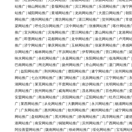
推广
|
松原网站推广
|
大庆网站推广
|
那曲网站推广
|
东丽网站推广
|
雨花台
站推广
|
铜山网站推广
|
姜堰网站推广
|
滨江网站推广
|
乐清网站推广
|
海宁
站推广
|
城阳网站推广
|
黄埔网站推广
|
龙岗网站推广
|
大渡口网站推广
|
朝
网站推广
|
赣州网站推广
|
潍坊网站推广
|
湛江网站推广
|
贺州网站推广
|
常
梁网站推广
|
呼伦贝尔网站推广
|
汉中网站推广
|
张掖网站推广
|
喀什网站推
推广
|
宜兴网站推广
|
滨海网站推广
|
贾汪网站推广
|
萧山网站推广
|
龙港网
推广
|
即墨网站推广
|
花都网站推广
|
龙华网站推广
|
渝北网站推广
|
卢湾网
推广
|
济宁网站推广
|
肇庆网站推广
|
玉林网站推广
|
张家界网站推广
|
孝感
尔网站推广
|
榆林网站推广
|
平凉网站推广
|
伊犁网站推广
|
营口网站推广
|
响水网站推广
|
余杭网站推广
|
永嘉网站推广
|
东阳网站推广
|
临海网站推广
巴南网站推广
|
闸北网站推广
|
扬州网站推广
|
舟山网站推广
|
厦门网站推广
广
|
益阳网站推广
|
荆州网站推广
|
濮阳网站推广
|
遂宁网站推广
|
沧州网站
网站推广
|
七台河网站推广
|
澳门网站推广
|
北辰网站推广
|
江宁网站推广
|
湖网站推广
|
莱芜网站推广
|
平度网站推广
|
南沙网站推广
|
光明网站推广
|
庆网站推广
|
抚州网站推广
|
威海网站推广
|
茂名网站推广
|
百色网站推广
|
安盟网站推广
|
商洛网站推广
|
庆阳网站推广
|
辽阳网站推广
|
牡丹江网站推
广
|
莱西网站推广
|
从化网站推广
|
大鹏网站推广
|
永川网站推广
|
杨浦网站
广
|
广东网站推广
|
惠州网站推广
|
钦州网站推广
|
郴州网站推广
|
咸宁网站
网站推广
|
盘锦网站推广
|
黑河网站推广
|
静海网站推广
|
高淳网站推广
|
建
港网站推广
|
南安网站推广
|
铜陵网站推广
|
滨州网站推广
|
广西网站推广
|
阿拉善盟网站推广
|
陇南网站推广
|
铁岭网站推广
|
绥化网站推广
|
宝坻网站