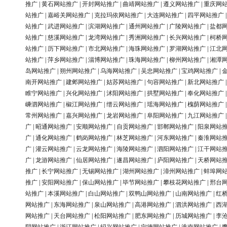
推广
|
黄石网站推广
|
开封网站推广
|
曲靖网站推广
|
遵义网站推广
|
重庆网
站推广
|
嘉峪关网站推广
|
克拉玛依网站推广
|
大连网站推广
|
四平网站推广
站推广
|
武进网站推广
|
滨湖网站推广
|
通州网站推广
|
广陵网站推广
|
盐都
站推广
|
慈溪网站推广
|
龙湾网站推广
|
秀洲网站推广
|
长兴网站推广
|
柯桥
站推广
|
历下网站推广
|
市北网站推广
|
海珠网站推广
|
罗湖网站推广
|
江北
站推广
|
萍乡网站推广
|
淄博网站推广
|
珠海网站推广
|
柳州网站推广
|
湘潭
岛网站推广
|
朔州网站推广
|
乌海网站推广
|
吴忠网站推广
|
宝鸡网站推广
|
南开网站推广
|
建邺网站推广
|
姑苏网站推广
|
句容网站推广
|
新北网站推广
睢宁网站推广
|
兴化网站推广
|
沭阳网站推广
|
拱墅网站推广
|
奉化网站推广
嵊泗网站推广
|
椒江网站推广
|
缙云网站推广
|
瑶海网站推广
|
槐荫网站推广
常州网站推广
|
嘉兴网站推广
|
龙岩网站推广
|
阜阳网站推广
|
九江网站推广
广
|
昭通网站推广
|
安顺网站推广
|
自贡网站推广
|
邯郸网站推广
|
阳泉网站
广
|
通化网站推广
|
鹤岗网站推广
|
林芝网站推广
|
河东网站推广
|
秦淮网站
广
|
灌云网站推广
|
云龙网站推广
|
海陵网站推广
|
泗阳网站推广
|
江干网站
广
|
龙游网站推广
|
仙居网站推广
|
遂昌网站推广
|
庐阳网站推广
|
天桥网站
推广
|
长宁网站推广
|
无锡网站推广
|
湖州网站推广
|
漳州网站推广
|
蚌埠网
推广
|
安阳网站推广
|
保山网站推广
|
毕节网站推广
|
攀枝花网站推广
|
邢台
站推广
|
本溪网站推广
|
白山网站推广
|
双鸭山网站推广
|
山南网站推广
|
红
网站推广
|
东海网站推广
|
泉山网站推广
|
高港网站推广
|
泗洪网站推广
|
西
网站推广
|
天台网站推广
|
松阳网站推广
|
肥东网站推广
|
历城网站推广
|
李