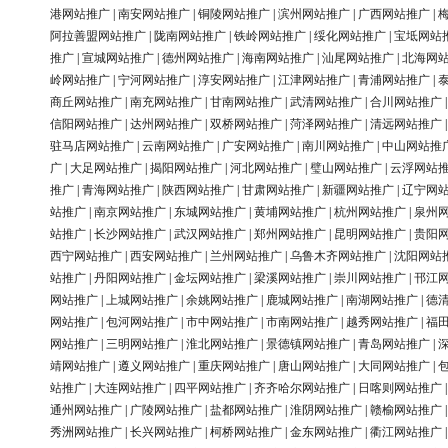
港网站推广
|
南安网站推广
|
铜陵网站推广
|
滨州网站推广
|
广西网站推广
|
阿拉善盟网站推广
|
陇南网站推广
|
铁岭网站推广
|
绥化网站推广
|
宝坻网站
推广
|
宣城网站推广
|
德州网站推广
|
海南网站推广
|
汕尾网站推广
|
北海网
岭网站推广
|
宁河网站推广
|
淳安网站推广
|
江津网站推广
|
青浦网站推广
|
商丘网站推广
|
南充网站推广
|
甘南网站推广
|
武清网站推广
|
合川网站推广
信阳网站推广
|
达州网站推广
|
双桥网站推广
|
菏泽网站推广
|
清远网站推广
驻马店网站推广
|
云南网站推广
|
广安网站推广
|
南川网站推广
|
中山网站推
广
|
大足网站推广
|
揭阳网站推广
|
河北网站推广
|
璧山网站推广
|
云浮网站
推广
|
青海网站推广
|
陕西网站推广
|
甘肃网站推广
|
新疆网站推广
|
辽宁网
站推广
|
南京网站推广
|
东城网站推广
|
黄埔网站推广
|
杭州网站推广
|
泉州
站推广
|
长沙网站推广
|
武汉网站推广
|
郑州网站推广
|
昆明网站推广
|
贵阳
西宁网站推广
|
西安网站推广
|
兰州网站推广
|
乌鲁木齐网站推广
|
沈阳网站
站推广
|
丹阳网站推广
|
金坛网站推广
|
梁溪网站推广
|
崇川网站推广
|
邗江
网站推广
|
上城网站推广
|
余姚网站推广
|
鹿城网站推广
|
南湖网站推广
|
德
网站推广
|
包河网站推广
|
市中网站推广
|
市南网站推广
|
越秀网站推广
|
福
网站推广
|
三明网站推广
|
淮北网站推广
|
景德镇网站推广
|
青岛网站推广
|
靖网站推广
|
遵义网站推广
|
重庆网站推广
|
唐山网站推广
|
大同网站推广
|
站推广
|
大连网站推广
|
四平网站推广
|
齐齐哈尔网站推广
|
日喀则网站推广
通州网站推广
|
广陵网站推广
|
盐都网站推广
|
淮阴网站推广
|
赣榆网站推广
秀洲网站推广
|
长兴网站推广
|
柯桥网站推广
|
金东网站推广
|
衢江网站推广