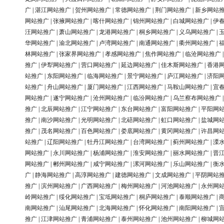
广
|
湛江网站推广
|
贺州网站推广
|
常德网站推广
|
荆门网站推广
|
新乡网站
网站推广
|
张掖网站推广
|
喀什网站推广
|
锦州网站推广
|
白城网站推广
|
伊
汪网站推广
|
萧山网站推广
|
龙港网站推广
|
桐乡网站推广
|
义乌网站推广
|
华网站推广
|
渝北网站推广
|
卢湾网站推广
|
南通网站推广
|
衢州网站推广
|
林网站推广
|
张家界网站推广
|
孝感网站推广
|
焦作网站推广
|
临沧网站推广
推广
|
伊犁网站推广
|
营口网站推广
|
延边网站推广
|
佳木斯网站推广
|
香港
站推广
|
东阳网站推广
|
临海网站推广
|
景宁网站推广
|
庐江网站推广
|
济阳
站推广
|
舟山网站推广
|
厦门网站推广
|
江西网站推广
|
马鞍山网站推广
|
宜
网站推广
|
遂宁网站推广
|
沧州网站推广
|
临汾网站推广
|
乌兰察布网站推广
推广
|
北辰网站推广
|
江宁网站推广
|
东台网站推广
|
富阳网站推广
|
平阳网
推广
|
南沙网站推广
|
光明网站推广
|
北碚网站推广
|
虹口网站推广
|
盐城网
推广
|
茂名网站推广
|
百色网站推广
|
娄底网站推广
|
黄冈网站推广
|
许昌网
站推广
|
辽阳网站推广
|
牡丹江网站推广
|
台湾网站推广
|
蓟州网站推广
|
溧
网站推广
|
永川网站推广
|
杨浦网站推广
|
淮安网站推广
|
丽水网站推广
|
晋
网站推广
|
郴州网站推广
|
咸宁网站推广
|
漯河网站推广
|
乐山网站推广
|
衡
广
|
静海网站推广
|
高淳网站推广
|
建德网站推广
|
文成网站推广
|
平阴网站
推广
|
滨州网站推广
|
广西网站推广
|
梅州网站推广
|
河池网站推广
|
永州网
岭网站推广
|
绥化网站推广
|
宝坻网站推广
|
桐庐网站推广
|
泰顺网站推广
|
南网站推广
|
汕尾网站推广
|
北海网站推广
|
怀化网站推广
|
南阳网站推广
|
推广
|
江津网站推广
|
青浦网站推广
|
泰州网站推广
|
池州网站推广
|
柳城网