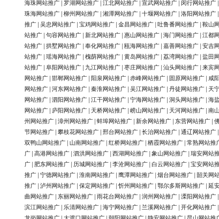
海珠网站推广
|
罗湖网站推广
|
江北网站推广
|
宣武网站推广
|
闵行网站推广
珠海网站推广
|
柳州网站推广
|
湘潭网站推广
|
十堰网站推广
|
洛阳网站推广
推广
|
吴忠网站推广
|
宝鸡网站推广
|
金昌网站推广
|
吐鲁番网站推广
|
鞍山
站推广
|
句容网站推广
|
新北网站推广
|
惠山网站推广
|
海门网站推广
|
江都
站推广
|
拱墅网站推广
|
奉化网站推广
|
瓯海网站推广
|
嘉善网站推广
|
安吉
站推广
|
瑶海网站推广
|
槐荫网站推广
|
黄岛网站推广
|
荔湾网站推广
|
盐田
站推广
|
阜阳网站推广
|
九江网站推广
|
枣庄网站推广
|
汕头网站推广
|
来宾
网站推广
|
邯郸网站推广
|
阳泉网站推广
|
赤峰网站推广
|
固原网站推广
|
咸
网站推广
|
河东网站推广
|
秦淮网站推广
|
吴江网站推广
|
丹徒网站推广
|
天
网站推广
|
泗阳网站推广
|
江干网站推广
|
宁海网站推广
|
洞头网站推广
|
海
网站推广
|
庐阳网站推广
|
天桥网站推广
|
崂山网站推广
|
天河网站推广
|
南
州网站推广
|
漳州网站推广
|
蚌埠网站推广
|
新余网站推广
|
东营网站推广
|
节网站推广
|
攀枝花网站推广
|
邢台网站推广
|
长治网站推广
|
通辽网站推广
双鸭山网站推广
|
山南网站推广
|
红桥网站推广
|
栖霞网站推广
|
常熟网站推
广
|
高港网站推广
|
泗洪网站推广
|
西湖网站推广
|
象山网站推广
|
瑞安网站
广
|
肥东网站推广
|
历城网站推广
|
李沧网站推广
|
白云网站推广
|
宝安网站
推广
|
宁德网站推广
|
淮南网站推广
|
鹰潭网站推广
|
烟台网站推广
|
韶关网
推广
|
泸州网站推广
|
保定网站推广
|
忻州网站推广
|
鄂尔多斯网站推广
|
延
曲网站推广
|
东丽网站推广
|
雨花台网站推广
|
润州网站推广
|
溧阳网站推广
滨江网站推广
|
乐清网站推广
|
海宁网站推广
|
兰溪网站推广
|
开化网站推广
龙岗网站推广
|
大渡口网站推广
|
朝阳网站推广
|
静安网站推广
|
昆山网站推