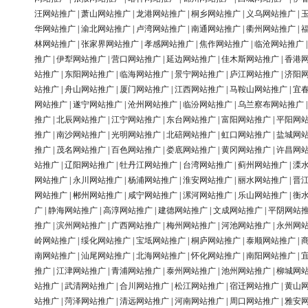
汪网站推广
|
萧山网站推广
|
龙港网站推广
|
桐乡网站推广
|
义乌网站推广
|
华网站推广
|
渝北网站推广
|
卢湾网站推广
|
南通网站推广
|
衢州网站推广
|
林网站推广
|
张家界网站推广
|
孝感网站推广
|
焦作网站推广
|
临沧网站推广
推广
|
伊犁网站推广
|
营口网站推广
|
延边网站推广
|
佳木斯网站推广
|
香港
站推广
|
东阳网站推广
|
临海网站推广
|
景宁网站推广
|
庐江网站推广
|
济阳
站推广
|
舟山网站推广
|
厦门网站推广
|
江西网站推广
|
马鞍山网站推广
|
宜
网站推广
|
遂宁网站推广
|
沧州网站推广
|
临汾网站推广
|
乌兰察布网站推广
推广
|
北辰网站推广
|
江宁网站推广
|
东台网站推广
|
富阳网站推广
|
平阳网
推广
|
南沙网站推广
|
光明网站推广
|
北碚网站推广
|
虹口网站推广
|
盐城网
推广
|
茂名网站推广
|
百色网站推广
|
娄底网站推广
|
黄冈网站推广
|
许昌网
站推广
|
辽阳网站推广
|
牡丹江网站推广
|
台湾网站推广
|
蓟州网站推广
|
溧
网站推广
|
永川网站推广
|
杨浦网站推广
|
淮安网站推广
|
丽水网站推广
|
晋
网站推广
|
郴州网站推广
|
咸宁网站推广
|
漯河网站推广
|
乐山网站推广
|
衡
广
|
静海网站推广
|
高淳网站推广
|
建德网站推广
|
文成网站推广
|
平阴网站
推广
|
滨州网站推广
|
广西网站推广
|
梅州网站推广
|
河池网站推广
|
永州网
岭网站推广
|
绥化网站推广
|
宝坻网站推广
|
桐庐网站推广
|
泰顺网站推广
|
南网站推广
|
汕尾网站推广
|
北海网站推广
|
怀化网站推广
|
南阳网站推广
|
推广
|
江津网站推广
|
青浦网站推广
|
泰州网站推广
|
池州网站推广
|
柳城网
站推广
|
武清网站推广
|
合川网站推广
|
松江网站推广
|
宿迁网站推广
|
黄山
站推广
|
菏泽网站推广
|
清远网站推广
|
河南网站推广
|
周口网站推广
|
雅安