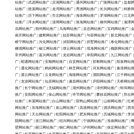
站推广
|
武进网站推广
|
滨湖网站推广
|
通州网站推广
|
广陵网站推广
|
盐都
站推广
|
慈溪网站推广
|
龙湾网站推广
|
秀洲网站推广
|
长兴网站推广
|
柯桥
站推广
|
历下网站推广
|
市北网站推广
|
海珠网站推广
|
罗湖网站推广
|
江北
站推广
|
萍乡网站推广
|
淄博网站推广
|
珠海网站推广
|
柳州网站推广
|
湘潭
岛网站推广
|
朔州网站推广
|
乌海网站推广
|
吴忠网站推广
|
宝鸡网站推广
|
南开网站推广
|
建邺网站推广
|
姑苏网站推广
|
句容网站推广
|
新北网站推广
睢宁网站推广
|
兴化网站推广
|
沭阳网站推广
|
拱墅网站推广
|
奉化网站推广
嵊泗网站推广
|
椒江网站推广
|
缙云网站推广
|
瑶海网站推广
|
槐荫网站推广
常州网站推广
|
嘉兴网站推广
|
龙岩网站推广
|
阜阳网站推广
|
九江网站推广
广
|
昭通网站推广
|
安顺网站推广
|
自贡网站推广
|
邯郸网站推广
|
阳泉网站
广
|
通化网站推广
|
鹤岗网站推广
|
林芝网站推广
|
河东网站推广
|
秦淮网站
广
|
灌云网站推广
|
云龙网站推广
|
海陵网站推广
|
泗阳网站推广
|
江干网站
广
|
龙游网站推广
|
仙居网站推广
|
遂昌网站推广
|
庐阳网站推广
|
天桥网站
推广
|
长宁网站推广
|
无锡网站推广
|
湖州网站推广
|
漳州网站推广
|
蚌埠网
推广
|
安阳网站推广
|
保山网站推广
|
毕节网站推广
|
攀枝花网站推广
|
邢台
站推广
|
本溪网站推广
|
白山网站推广
|
双鸭山网站推广
|
山南网站推广
|
红
网站推广
|
东海网站推广
|
泉山网站推广
|
高港网站推广
|
泗洪网站推广
|
西
网站推广
|
天台网站推广
|
松阳网站推广
|
肥东网站推广
|
历城网站推广
|
李
阴网站推广
|
浙江网站推广
|
绍兴网站推广
|
宁德网站推广
|
淮南网站推广
|
壁网站推广
|
丽江网站推广
|
铜仁网站推广
|
泸州网站推广
|
保定网站推广
|