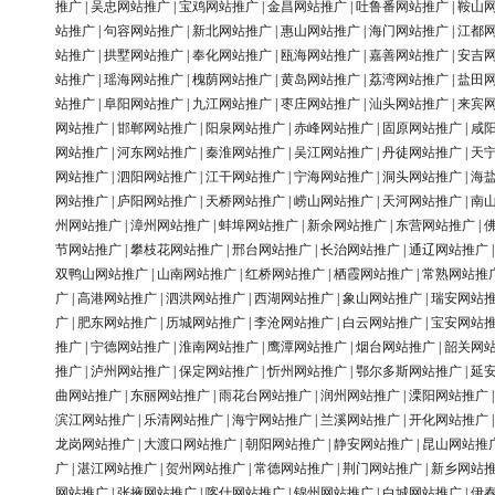
推广
|
吴忠网站推广
|
宝鸡网站推广
|
金昌网站推广
|
吐鲁番网站推广
|
鞍山
站推广
|
句容网站推广
|
新北网站推广
|
惠山网站推广
|
海门网站推广
|
江都
站推广
|
拱墅网站推广
|
奉化网站推广
|
瓯海网站推广
|
嘉善网站推广
|
安吉
站推广
|
瑶海网站推广
|
槐荫网站推广
|
黄岛网站推广
|
荔湾网站推广
|
盐田
站推广
|
阜阳网站推广
|
九江网站推广
|
枣庄网站推广
|
汕头网站推广
|
来宾
网站推广
|
邯郸网站推广
|
阳泉网站推广
|
赤峰网站推广
|
固原网站推广
|
咸
网站推广
|
河东网站推广
|
秦淮网站推广
|
吴江网站推广
|
丹徒网站推广
|
天
网站推广
|
泗阳网站推广
|
江干网站推广
|
宁海网站推广
|
洞头网站推广
|
海
网站推广
|
庐阳网站推广
|
天桥网站推广
|
崂山网站推广
|
天河网站推广
|
南
州网站推广
|
漳州网站推广
|
蚌埠网站推广
|
新余网站推广
|
东营网站推广
|
节网站推广
|
攀枝花网站推广
|
邢台网站推广
|
长治网站推广
|
通辽网站推广
双鸭山网站推广
|
山南网站推广
|
红桥网站推广
|
栖霞网站推广
|
常熟网站推
广
|
高港网站推广
|
泗洪网站推广
|
西湖网站推广
|
象山网站推广
|
瑞安网站
广
|
肥东网站推广
|
历城网站推广
|
李沧网站推广
|
白云网站推广
|
宝安网站
推广
|
宁德网站推广
|
淮南网站推广
|
鹰潭网站推广
|
烟台网站推广
|
韶关网
推广
|
泸州网站推广
|
保定网站推广
|
忻州网站推广
|
鄂尔多斯网站推广
|
延
曲网站推广
|
东丽网站推广
|
雨花台网站推广
|
润州网站推广
|
溧阳网站推广
滨江网站推广
|
乐清网站推广
|
海宁网站推广
|
兰溪网站推广
|
开化网站推广
龙岗网站推广
|
大渡口网站推广
|
朝阳网站推广
|
静安网站推广
|
昆山网站推
广
|
湛江网站推广
|
贺州网站推广
|
常德网站推广
|
荆门网站推广
|
新乡网站
网站推广
|
张掖网站推广
|
喀什网站推广
|
锦州网站推广
|
白城网站推广
|
伊