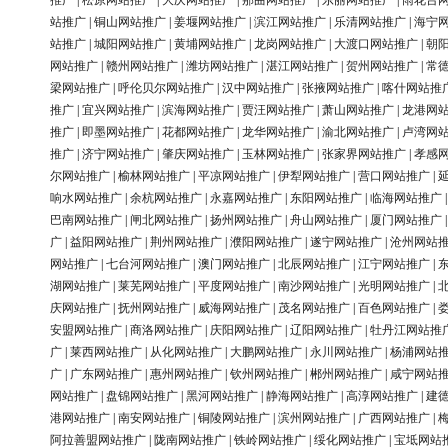
推广
|
松原网站推广
|
大庆网站推广
|
那曲网站推广
|
东丽网站推广
|
雨花台
站推广
|
铜山网站推广
|
姜堰网站推广
|
滨江网站推广
|
乐清网站推广
|
海宁
站推广
|
城阳网站推广
|
黄埔网站推广
|
龙岗网站推广
|
大渡口网站推广
|
朝
网站推广
|
赣州网站推广
|
潍坊网站推广
|
湛江网站推广
|
贺州网站推广
|
常
梁网站推广
|
呼伦贝尔网站推广
|
汉中网站推广
|
张掖网站推广
|
喀什网站推
推广
|
宜兴网站推广
|
滨海网站推广
|
贾汪网站推广
|
萧山网站推广
|
龙港网
推广
|
即墨网站推广
|
花都网站推广
|
龙华网站推广
|
渝北网站推广
|
卢湾网
推广
|
济宁网站推广
|
肇庆网站推广
|
玉林网站推广
|
张家界网站推广
|
孝感
尔网站推广
|
榆林网站推广
|
平凉网站推广
|
伊犁网站推广
|
营口网站推广
|
响水网站推广
|
余杭网站推广
|
永嘉网站推广
|
东阳网站推广
|
临海网站推广
巴南网站推广
|
闸北网站推广
|
扬州网站推广
|
舟山网站推广
|
厦门网站推广
广
|
益阳网站推广
|
荆州网站推广
|
濮阳网站推广
|
遂宁网站推广
|
沧州网站
网站推广
|
七台河网站推广
|
澳门网站推广
|
北辰网站推广
|
江宁网站推广
|
湖网站推广
|
莱芜网站推广
|
平度网站推广
|
南沙网站推广
|
光明网站推广
|
庆网站推广
|
抚州网站推广
|
威海网站推广
|
茂名网站推广
|
百色网站推广
|
安盟网站推广
|
商洛网站推广
|
庆阳网站推广
|
辽阳网站推广
|
牡丹江网站推
广
|
莱西网站推广
|
从化网站推广
|
大鹏网站推广
|
永川网站推广
|
杨浦网站
广
|
广东网站推广
|
惠州网站推广
|
钦州网站推广
|
郴州网站推广
|
咸宁网站
网站推广
|
盘锦网站推广
|
黑河网站推广
|
静海网站推广
|
高淳网站推广
|
建
港网站推广
|
南安网站推广
|
铜陵网站推广
|
滨州网站推广
|
广西网站推广
|
阿拉善盟网站推广
|
陇南网站推广
|
铁岭网站推广
|
绥化网站推广
|
宝坻网站