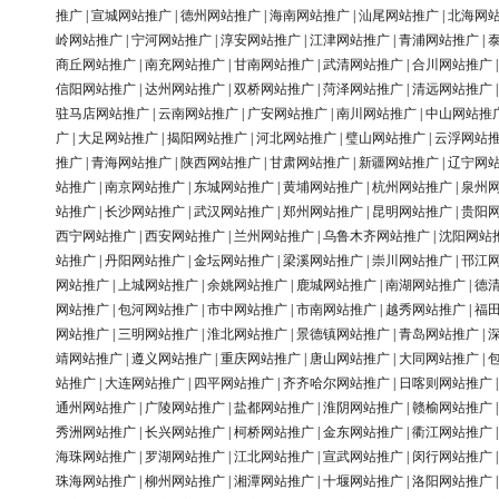
推广
|
宣城网站推广
|
德州网站推广
|
海南网站推广
|
汕尾网站推广
|
北海网
岭网站推广
|
宁河网站推广
|
淳安网站推广
|
江津网站推广
|
青浦网站推广
|
商丘网站推广
|
南充网站推广
|
甘南网站推广
|
武清网站推广
|
合川网站推广
信阳网站推广
|
达州网站推广
|
双桥网站推广
|
菏泽网站推广
|
清远网站推广
驻马店网站推广
|
云南网站推广
|
广安网站推广
|
南川网站推广
|
中山网站推
广
|
大足网站推广
|
揭阳网站推广
|
河北网站推广
|
璧山网站推广
|
云浮网站
推广
|
青海网站推广
|
陕西网站推广
|
甘肃网站推广
|
新疆网站推广
|
辽宁网
站推广
|
南京网站推广
|
东城网站推广
|
黄埔网站推广
|
杭州网站推广
|
泉州
站推广
|
长沙网站推广
|
武汉网站推广
|
郑州网站推广
|
昆明网站推广
|
贵阳
西宁网站推广
|
西安网站推广
|
兰州网站推广
|
乌鲁木齐网站推广
|
沈阳网站
站推广
|
丹阳网站推广
|
金坛网站推广
|
梁溪网站推广
|
崇川网站推广
|
邗江
网站推广
|
上城网站推广
|
余姚网站推广
|
鹿城网站推广
|
南湖网站推广
|
德
网站推广
|
包河网站推广
|
市中网站推广
|
市南网站推广
|
越秀网站推广
|
福
网站推广
|
三明网站推广
|
淮北网站推广
|
景德镇网站推广
|
青岛网站推广
|
靖网站推广
|
遵义网站推广
|
重庆网站推广
|
唐山网站推广
|
大同网站推广
|
站推广
|
大连网站推广
|
四平网站推广
|
齐齐哈尔网站推广
|
日喀则网站推广
通州网站推广
|
广陵网站推广
|
盐都网站推广
|
淮阴网站推广
|
赣榆网站推广
秀洲网站推广
|
长兴网站推广
|
柯桥网站推广
|
金东网站推广
|
衢江网站推广
海珠网站推广
|
罗湖网站推广
|
江北网站推广
|
宣武网站推广
|
闵行网站推广
珠海网站推广
|
柳州网站推广
|
湘潭网站推广
|
十堰网站推广
|
洛阳网站推广