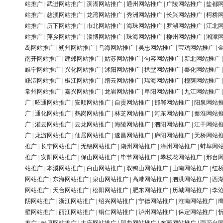
站推广
|
武进网站推广
|
滨湖网站推广
|
通州网站推广
|
广陵网站推广
|
盐都
站推广
|
慈溪网站推广
|
龙湾网站推广
|
秀洲网站推广
|
长兴网站推广
|
柯桥
站推广
|
历下网站推广
|
市北网站推广
|
海珠网站推广
|
罗湖网站推广
|
江北
站推广
|
萍乡网站推广
|
淄博网站推广
|
珠海网站推广
|
柳州网站推广
|
湘潭
岛网站推广
|
朔州网站推广
|
乌海网站推广
|
吴忠网站推广
|
宝鸡网站推广
|
南开网站推广
|
建邺网站推广
|
姑苏网站推广
|
句容网站推广
|
新北网站推广
睢宁网站推广
|
兴化网站推广
|
沭阳网站推广
|
拱墅网站推广
|
奉化网站推广
嵊泗网站推广
|
椒江网站推广
|
缙云网站推广
|
瑶海网站推广
|
槐荫网站推广
常州网站推广
|
嘉兴网站推广
|
龙岩网站推广
|
阜阳网站推广
|
九江网站推广
广
|
昭通网站推广
|
安顺网站推广
|
自贡网站推广
|
邯郸网站推广
|
阳泉网站
广
|
通化网站推广
|
鹤岗网站推广
|
林芝网站推广
|
河东网站推广
|
秦淮网站
广
|
灌云网站推广
|
云龙网站推广
|
海陵网站推广
|
泗阳网站推广
|
江干网站
广
|
龙游网站推广
|
仙居网站推广
|
遂昌网站推广
|
庐阳网站推广
|
天桥网站
推广
|
长宁网站推广
|
无锡网站推广
|
湖州网站推广
|
漳州网站推广
|
蚌埠网
推广
|
安阳网站推广
|
保山网站推广
|
毕节网站推广
|
攀枝花网站推广
|
邢台
站推广
|
本溪网站推广
|
白山网站推广
|
双鸭山网站推广
|
山南网站推广
|
红
网站推广
|
东海网站推广
|
泉山网站推广
|
高港网站推广
|
泗洪网站推广
|
西
网站推广
|
天台网站推广
|
松阳网站推广
|
肥东网站推广
|
历城网站推广
|
李
阴网站推广
|
浙江网站推广
|
绍兴网站推广
|
宁德网站推广
|
淮南网站推广
|
壁网站推广
|
丽江网站推广
|
铜仁网站推广
|
泸州网站推广
|
保定网站推广
|