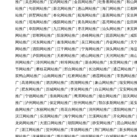
推广
|
吴忠网站推广
|
宝鸡网站推广
|
金昌网站推广
|
吐鲁番网站推广
|
鞍山
站推广
|
句容网站推广
|
新北网站推广
|
惠山网站推广
|
海门网站推广
|
江都
站推广
|
拱墅网站推广
|
奉化网站推广
|
瓯海网站推广
|
嘉善网站推广
|
安吉
站推广
|
瑶海网站推广
|
槐荫网站推广
|
黄岛网站推广
|
荔湾网站推广
|
盐田
站推广
|
阜阳网站推广
|
九江网站推广
|
枣庄网站推广
|
汕头网站推广
|
来宾
网站推广
|
邯郸网站推广
|
阳泉网站推广
|
赤峰网站推广
|
固原网站推广
|
咸
网站推广
|
河东网站推广
|
秦淮网站推广
|
吴江网站推广
|
丹徒网站推广
|
天
网站推广
|
泗阳网站推广
|
江干网站推广
|
宁海网站推广
|
洞头网站推广
|
海
网站推广
|
庐阳网站推广
|
天桥网站推广
|
崂山网站推广
|
天河网站推广
|
南
州网站推广
|
漳州网站推广
|
蚌埠网站推广
|
新余网站推广
|
东营网站推广
|
节网站推广
|
攀枝花网站推广
|
邢台网站推广
|
长治网站推广
|
通辽网站推广
双鸭山网站推广
|
山南网站推广
|
红桥网站推广
|
栖霞网站推广
|
常熟网站推
广
|
高港网站推广
|
泗洪网站推广
|
西湖网站推广
|
象山网站推广
|
瑞安网站
广
|
肥东网站推广
|
历城网站推广
|
李沧网站推广
|
白云网站推广
|
宝安网站
推广
|
宁德网站推广
|
淮南网站推广
|
鹰潭网站推广
|
烟台网站推广
|
韶关网
推广
|
泸州网站推广
|
保定网站推广
|
忻州网站推广
|
鄂尔多斯网站推广
|
延
曲网站推广
|
东丽网站推广
|
雨花台网站推广
|
润州网站推广
|
溧阳网站推广
滨江网站推广
|
乐清网站推广
|
海宁网站推广
|
兰溪网站推广
|
开化网站推广
龙岗网站推广
|
大渡口网站推广
|
朝阳网站推广
|
静安网站推广
|
昆山网站推
广
|
湛江网站推广
|
贺州网站推广
|
常德网站推广
|
荆门网站推广
|
新乡网站
网站推广
|
张掖网站推广
|
喀什网站推广
|
锦州网站推广
|
白城网站推广
|
伊