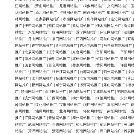
汪网站推广
|
萧山网站推广
|
龙港网站推广
|
桐乡网站推广
|
义乌网站推广
|
华网站推广
|
渝北网站推广
|
卢湾网站推广
|
南通网站推广
|
衢州网站推广
|
林网站推广
|
张家界网站推广
|
孝感网站推广
|
焦作网站推广
|
临沧网站推广
推广
|
伊犁网站推广
|
营口网站推广
|
延边网站推广
|
佳木斯网站推广
|
香港
站推广
|
东阳网站推广
|
临海网站推广
|
景宁网站推广
|
庐江网站推广
|
济阳
站推广
|
舟山网站推广
|
厦门网站推广
|
江西网站推广
|
马鞍山网站推广
|
宜
网站推广
|
遂宁网站推广
|
沧州网站推广
|
临汾网站推广
|
乌兰察布网站推广
推广
|
北辰网站推广
|
江宁网站推广
|
东台网站推广
|
富阳网站推广
|
平阳网
推广
|
南沙网站推广
|
光明网站推广
|
北碚网站推广
|
虹口网站推广
|
盐城网
推广
|
茂名网站推广
|
百色网站推广
|
娄底网站推广
|
黄冈网站推广
|
许昌网
站推广
|
辽阳网站推广
|
牡丹江网站推广
|
台湾网站推广
|
蓟州网站推广
|
溧
网站推广
|
永川网站推广
|
杨浦网站推广
|
淮安网站推广
|
丽水网站推广
|
晋
网站推广
|
郴州网站推广
|
咸宁网站推广
|
漯河网站推广
|
乐山网站推广
|
衡
广
|
静海网站推广
|
高淳网站推广
|
建德网站推广
|
文成网站推广
|
平阴网站
推广
|
滨州网站推广
|
广西网站推广
|
梅州网站推广
|
河池网站推广
|
永州网
岭网站推广
|
绥化网站推广
|
宝坻网站推广
|
桐庐网站推广
|
泰顺网站推广
|
南网站推广
|
汕尾网站推广
|
北海网站推广
|
怀化网站推广
|
南阳网站推广
|
推广
|
江津网站推广
|
青浦网站推广
|
泰州网站推广
|
池州网站推广
|
柳城网
站推广
|
武清网站推广
|
合川网站推广
|
松江网站推广
|
宿迁网站推广
|
黄山
站推广
|
菏泽网站推广
|
清远网站推广
|
河南网站推广
|
周口网站推广
|
雅安