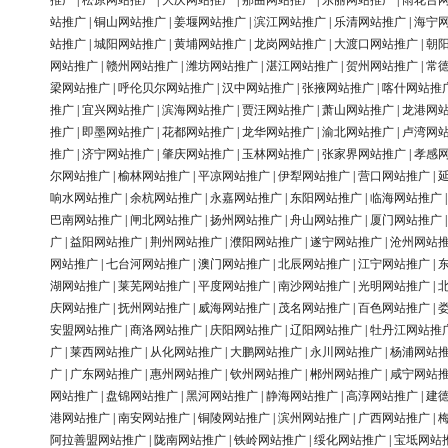
推广
|
松原网站推广
|
大庆网站推广
|
那曲网站推广
|
东丽网站推广
|
雨花台
站推广
|
铜山网站推广
|
姜堰网站推广
|
滨江网站推广
|
乐清网站推广
|
海宁
站推广
|
城阳网站推广
|
黄埔网站推广
|
龙岗网站推广
|
大渡口网站推广
|
朝
网站推广
|
赣州网站推广
|
潍坊网站推广
|
湛江网站推广
|
贺州网站推广
|
常
梁网站推广
|
呼伦贝尔网站推广
|
汉中网站推广
|
张掖网站推广
|
喀什网站推
推广
|
宜兴网站推广
|
滨海网站推广
|
贾汪网站推广
|
萧山网站推广
|
龙港网
推广
|
即墨网站推广
|
花都网站推广
|
龙华网站推广
|
渝北网站推广
|
卢湾网
推广
|
济宁网站推广
|
肇庆网站推广
|
玉林网站推广
|
张家界网站推广
|
孝感
尔网站推广
|
榆林网站推广
|
平凉网站推广
|
伊犁网站推广
|
营口网站推广
|
响水网站推广
|
余杭网站推广
|
永嘉网站推广
|
东阳网站推广
|
临海网站推广
巴南网站推广
|
闸北网站推广
|
扬州网站推广
|
舟山网站推广
|
厦门网站推广
广
|
益阳网站推广
|
荆州网站推广
|
濮阳网站推广
|
遂宁网站推广
|
沧州网站
网站推广
|
七台河网站推广
|
澳门网站推广
|
北辰网站推广
|
江宁网站推广
|
湖网站推广
|
莱芜网站推广
|
平度网站推广
|
南沙网站推广
|
光明网站推广
|
庆网站推广
|
抚州网站推广
|
威海网站推广
|
茂名网站推广
|
百色网站推广
|
安盟网站推广
|
商洛网站推广
|
庆阳网站推广
|
辽阳网站推广
|
牡丹江网站推
广
|
莱西网站推广
|
从化网站推广
|
大鹏网站推广
|
永川网站推广
|
杨浦网站
广
|
广东网站推广
|
惠州网站推广
|
钦州网站推广
|
郴州网站推广
|
咸宁网站
网站推广
|
盘锦网站推广
|
黑河网站推广
|
静海网站推广
|
高淳网站推广
|
建
港网站推广
|
南安网站推广
|
铜陵网站推广
|
滨州网站推广
|
广西网站推广
|
阿拉善盟网站推广
|
陇南网站推广
|
铁岭网站推广
|
绥化网站推广
|
宝坻网站