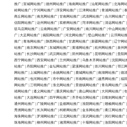
推广
|
宣城网站推广
|
德州网站推广
|
海南网站推广
|
汕尾网站推广
|
北海网
岭网站推广
|
宁河网站推广
|
淳安网站推广
|
江津网站推广
|
青浦网站推广
|
商丘网站推广
|
南充网站推广
|
甘南网站推广
|
武清网站推广
|
合川网站推广
信阳网站推广
|
达州网站推广
|
双桥网站推广
|
菏泽网站推广
|
清远网站推广
驻马店网站推广
|
云南网站推广
|
广安网站推广
|
南川网站推广
|
中山网站推
广
|
大足网站推广
|
揭阳网站推广
|
河北网站推广
|
璧山网站推广
|
云浮网站
推广
|
青海网站推广
|
陕西网站推广
|
甘肃网站推广
|
新疆网站推广
|
辽宁网
站推广
|
南京网站推广
|
东城网站推广
|
黄埔网站推广
|
杭州网站推广
|
泉州
站推广
|
长沙网站推广
|
武汉网站推广
|
郑州网站推广
|
昆明网站推广
|
贵阳
西宁网站推广
|
西安网站推广
|
兰州网站推广
|
乌鲁木齐网站推广
|
沈阳网站
站推广
|
丹阳网站推广
|
金坛网站推广
|
梁溪网站推广
|
崇川网站推广
|
邗江
网站推广
|
上城网站推广
|
余姚网站推广
|
鹿城网站推广
|
南湖网站推广
|
德
网站推广
|
包河网站推广
|
市中网站推广
|
市南网站推广
|
越秀网站推广
|
福
网站推广
|
三明网站推广
|
淮北网站推广
|
景德镇网站推广
|
青岛网站推广
|
靖网站推广
|
遵义网站推广
|
重庆网站推广
|
唐山网站推广
|
大同网站推广
|
站推广
|
大连网站推广
|
四平网站推广
|
齐齐哈尔网站推广
|
日喀则网站推广
通州网站推广
|
广陵网站推广
|
盐都网站推广
|
淮阴网站推广
|
赣榆网站推广
秀洲网站推广
|
长兴网站推广
|
柯桥网站推广
|
金东网站推广
|
衢江网站推广
海珠网站推广
|
罗湖网站推广
|
江北网站推广
|
宣武网站推广
|
闵行网站推广
珠海网站推广
|
柳州网站推广
|
湘潭网站推广
|
十堰网站推广
|
洛阳网站推广