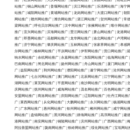
推广
|
松原网站推广
|
大庆网站推广
|
那曲网站推广
|
东丽网站推广
|
雨花台
站推广
|
铜山网站推广
|
姜堰网站推广
|
滨江网站推广
|
乐清网站推广
|
海宁
站推广
|
城阳网站推广
|
黄埔网站推广
|
龙岗网站推广
|
大渡口网站推广
|
朝
网站推广
|
赣州网站推广
|
潍坊网站推广
|
湛江网站推广
|
贺州网站推广
|
常
梁网站推广
|
呼伦贝尔网站推广
|
汉中网站推广
|
张掖网站推广
|
喀什网站推
推广
|
宜兴网站推广
|
滨海网站推广
|
贾汪网站推广
|
萧山网站推广
|
龙港网
推广
|
即墨网站推广
|
花都网站推广
|
龙华网站推广
|
渝北网站推广
|
卢湾网
推广
|
济宁网站推广
|
肇庆网站推广
|
玉林网站推广
|
张家界网站推广
|
孝感
尔网站推广
|
榆林网站推广
|
平凉网站推广
|
伊犁网站推广
|
营口网站推广
|
响水网站推广
|
余杭网站推广
|
永嘉网站推广
|
东阳网站推广
|
临海网站推广
巴南网站推广
|
闸北网站推广
|
扬州网站推广
|
舟山网站推广
|
厦门网站推广
广
|
益阳网站推广
|
荆州网站推广
|
濮阳网站推广
|
遂宁网站推广
|
沧州网站
网站推广
|
七台河网站推广
|
澳门网站推广
|
北辰网站推广
|
江宁网站推广
|
湖网站推广
|
莱芜网站推广
|
平度网站推广
|
南沙网站推广
|
光明网站推广
|
庆网站推广
|
抚州网站推广
|
威海网站推广
|
茂名网站推广
|
百色网站推广
|
安盟网站推广
|
商洛网站推广
|
庆阳网站推广
|
辽阳网站推广
|
牡丹江网站推
广
|
莱西网站推广
|
从化网站推广
|
大鹏网站推广
|
永川网站推广
|
杨浦网站
广
|
广东网站推广
|
惠州网站推广
|
钦州网站推广
|
郴州网站推广
|
咸宁网站
网站推广
|
盘锦网站推广
|
黑河网站推广
|
静海网站推广
|
高淳网站推广
|
建
港网站推广
|
南安网站推广
|
铜陵网站推广
|
滨州网站推广
|
广西网站推广
|
阿拉善盟网站推广
|
陇南网站推广
|
铁岭网站推广
|
绥化网站推广
|
宝坻网站