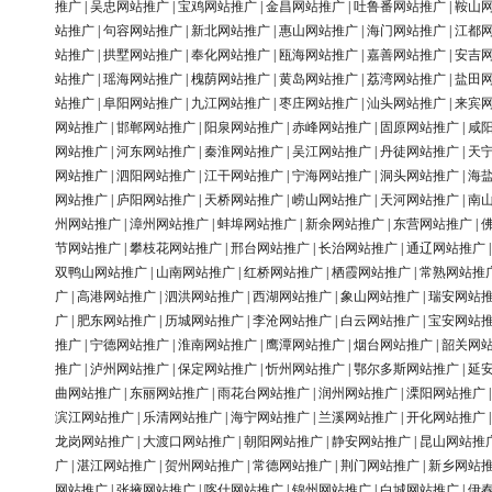
推广
|
吴忠网站推广
|
宝鸡网站推广
|
金昌网站推广
|
吐鲁番网站推广
|
鞍山
站推广
|
句容网站推广
|
新北网站推广
|
惠山网站推广
|
海门网站推广
|
江都
站推广
|
拱墅网站推广
|
奉化网站推广
|
瓯海网站推广
|
嘉善网站推广
|
安吉
站推广
|
瑶海网站推广
|
槐荫网站推广
|
黄岛网站推广
|
荔湾网站推广
|
盐田
站推广
|
阜阳网站推广
|
九江网站推广
|
枣庄网站推广
|
汕头网站推广
|
来宾
网站推广
|
邯郸网站推广
|
阳泉网站推广
|
赤峰网站推广
|
固原网站推广
|
咸
网站推广
|
河东网站推广
|
秦淮网站推广
|
吴江网站推广
|
丹徒网站推广
|
天
网站推广
|
泗阳网站推广
|
江干网站推广
|
宁海网站推广
|
洞头网站推广
|
海
网站推广
|
庐阳网站推广
|
天桥网站推广
|
崂山网站推广
|
天河网站推广
|
南
州网站推广
|
漳州网站推广
|
蚌埠网站推广
|
新余网站推广
|
东营网站推广
|
节网站推广
|
攀枝花网站推广
|
邢台网站推广
|
长治网站推广
|
通辽网站推广
双鸭山网站推广
|
山南网站推广
|
红桥网站推广
|
栖霞网站推广
|
常熟网站推
广
|
高港网站推广
|
泗洪网站推广
|
西湖网站推广
|
象山网站推广
|
瑞安网站
广
|
肥东网站推广
|
历城网站推广
|
李沧网站推广
|
白云网站推广
|
宝安网站
推广
|
宁德网站推广
|
淮南网站推广
|
鹰潭网站推广
|
烟台网站推广
|
韶关网
推广
|
泸州网站推广
|
保定网站推广
|
忻州网站推广
|
鄂尔多斯网站推广
|
延
曲网站推广
|
东丽网站推广
|
雨花台网站推广
|
润州网站推广
|
溧阳网站推广
滨江网站推广
|
乐清网站推广
|
海宁网站推广
|
兰溪网站推广
|
开化网站推广
龙岗网站推广
|
大渡口网站推广
|
朝阳网站推广
|
静安网站推广
|
昆山网站推
广
|
湛江网站推广
|
贺州网站推广
|
常德网站推广
|
荆门网站推广
|
新乡网站
网站推广
|
张掖网站推广
|
喀什网站推广
|
锦州网站推广
|
白城网站推广
|
伊