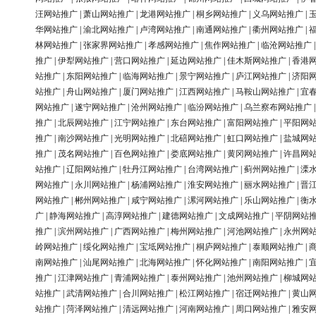
汪网站推广
|
萧山网站推广
|
龙港网站推广
|
桐乡网站推广
|
义乌网站推广
|
华网站推广
|
渝北网站推广
|
卢湾网站推广
|
南通网站推广
|
衢州网站推广
|
林网站推广
|
张家界网站推广
|
孝感网站推广
|
焦作网站推广
|
临沧网站推广
推广
|
伊犁网站推广
|
营口网站推广
|
延边网站推广
|
佳木斯网站推广
|
香港
站推广
|
东阳网站推广
|
临海网站推广
|
景宁网站推广
|
庐江网站推广
|
济阳
站推广
|
舟山网站推广
|
厦门网站推广
|
江西网站推广
|
马鞍山网站推广
|
宜
网站推广
|
遂宁网站推广
|
沧州网站推广
|
临汾网站推广
|
乌兰察布网站推广
推广
|
北辰网站推广
|
江宁网站推广
|
东台网站推广
|
富阳网站推广
|
平阳网
推广
|
南沙网站推广
|
光明网站推广
|
北碚网站推广
|
虹口网站推广
|
盐城网
推广
|
茂名网站推广
|
百色网站推广
|
娄底网站推广
|
黄冈网站推广
|
许昌网
站推广
|
辽阳网站推广
|
牡丹江网站推广
|
台湾网站推广
|
蓟州网站推广
|
溧
网站推广
|
永川网站推广
|
杨浦网站推广
|
淮安网站推广
|
丽水网站推广
|
晋
网站推广
|
郴州网站推广
|
咸宁网站推广
|
漯河网站推广
|
乐山网站推广
|
衡
广
|
静海网站推广
|
高淳网站推广
|
建德网站推广
|
文成网站推广
|
平阴网站
推广
|
滨州网站推广
|
广西网站推广
|
梅州网站推广
|
河池网站推广
|
永州网
岭网站推广
|
绥化网站推广
|
宝坻网站推广
|
桐庐网站推广
|
泰顺网站推广
|
南网站推广
|
汕尾网站推广
|
北海网站推广
|
怀化网站推广
|
南阳网站推广
|
推广
|
江津网站推广
|
青浦网站推广
|
泰州网站推广
|
池州网站推广
|
柳城网
站推广
|
武清网站推广
|
合川网站推广
|
松江网站推广
|
宿迁网站推广
|
黄山
站推广
|
菏泽网站推广
|
清远网站推广
|
河南网站推广
|
周口网站推广
|
雅安