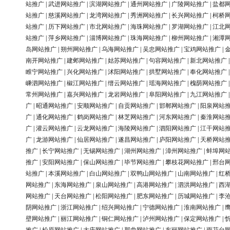
站推广
|
武进网站推广
|
滨湖网站推广
|
通州网站推广
|
广陵网站推广
|
盐都
站推广
|
慈溪网站推广
|
龙湾网站推广
|
秀洲网站推广
|
长兴网站推广
|
柯桥
站推广
|
历下网站推广
|
市北网站推广
|
海珠网站推广
|
罗湖网站推广
|
江北
站推广
|
萍乡网站推广
|
淄博网站推广
|
珠海网站推广
|
柳州网站推广
|
湘潭
岛网站推广
|
朔州网站推广
|
乌海网站推广
|
吴忠网站推广
|
宝鸡网站推广
|
南开网站推广
|
建邺网站推广
|
姑苏网站推广
|
句容网站推广
|
新北网站推广
睢宁网站推广
|
兴化网站推广
|
沭阳网站推广
|
拱墅网站推广
|
奉化网站推广
嵊泗网站推广
|
椒江网站推广
|
缙云网站推广
|
瑶海网站推广
|
槐荫网站推广
常州网站推广
|
嘉兴网站推广
|
龙岩网站推广
|
阜阳网站推广
|
九江网站推广
广
|
昭通网站推广
|
安顺网站推广
|
自贡网站推广
|
邯郸网站推广
|
阳泉网站
广
|
通化网站推广
|
鹤岗网站推广
|
林芝网站推广
|
河东网站推广
|
秦淮网站
广
|
灌云网站推广
|
云龙网站推广
|
海陵网站推广
|
泗阳网站推广
|
江干网站
广
|
龙游网站推广
|
仙居网站推广
|
遂昌网站推广
|
庐阳网站推广
|
天桥网站
推广
|
长宁网站推广
|
无锡网站推广
|
湖州网站推广
|
漳州网站推广
|
蚌埠网
推广
|
安阳网站推广
|
保山网站推广
|
毕节网站推广
|
攀枝花网站推广
|
邢台
站推广
|
本溪网站推广
|
白山网站推广
|
双鸭山网站推广
|
山南网站推广
|
红
网站推广
|
东海网站推广
|
泉山网站推广
|
高港网站推广
|
泗洪网站推广
|
西
网站推广
|
天台网站推广
|
松阳网站推广
|
肥东网站推广
|
历城网站推广
|
李
阴网站推广
|
浙江网站推广
|
绍兴网站推广
|
宁德网站推广
|
淮南网站推广
|
壁网站推广
|
丽江网站推广
|
铜仁网站推广
|
泸州网站推广
|
保定网站推广
|