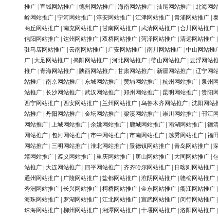
推广
|
宣城网站推广
|
德州网站推广
|
海南网站推广
|
汕尾网站推广
|
北海网
岭网站推广
|
宁河网站推广
|
淳安网站推广
|
江津网站推广
|
青浦网站推广
|
商丘网站推广
|
南充网站推广
|
甘南网站推广
|
武清网站推广
|
合川网站推广
信阳网站推广
|
达州网站推广
|
双桥网站推广
|
菏泽网站推广
|
清远网站推广
驻马店网站推广
|
云南网站推广
|
广安网站推广
|
南川网站推广
|
中山网站推
广
|
大足网站推广
|
揭阳网站推广
|
河北网站推广
|
璧山网站推广
|
云浮网站
推广
|
青海网站推广
|
陕西网站推广
|
甘肃网站推广
|
新疆网站推广
|
辽宁网
站推广
|
南京网站推广
|
东城网站推广
|
黄埔网站推广
|
杭州网站推广
|
泉州
站推广
|
长沙网站推广
|
武汉网站推广
|
郑州网站推广
|
昆明网站推广
|
贵阳
西宁网站推广
|
西安网站推广
|
兰州网站推广
|
乌鲁木齐网站推广
|
沈阳网站
站推广
|
丹阳网站推广
|
金坛网站推广
|
梁溪网站推广
|
崇川网站推广
|
邗江
网站推广
|
上城网站推广
|
余姚网站推广
|
鹿城网站推广
|
南湖网站推广
|
德
网站推广
|
包河网站推广
|
市中网站推广
|
市南网站推广
|
越秀网站推广
|
福
网站推广
|
三明网站推广
|
淮北网站推广
|
景德镇网站推广
|
青岛网站推广
|
靖网站推广
|
遵义网站推广
|
重庆网站推广
|
唐山网站推广
|
大同网站推广
|
站推广
|
大连网站推广
|
四平网站推广
|
齐齐哈尔网站推广
|
日喀则网站推广
通州网站推广
|
广陵网站推广
|
盐都网站推广
|
淮阴网站推广
|
赣榆网站推广
秀洲网站推广
|
长兴网站推广
|
柯桥网站推广
|
金东网站推广
|
衢江网站推广
海珠网站推广
|
罗湖网站推广
|
江北网站推广
|
宣武网站推广
|
闵行网站推广
珠海网站推广
|
柳州网站推广
|
湘潭网站推广
|
十堰网站推广
|
洛阳网站推广