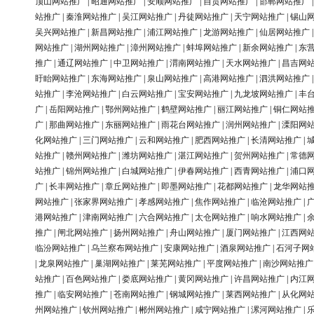
顶山网站推广
|
昭通网站推广
|
安顺网站推广
|
自贡网站推广
|
邯郸网站推广
站推广
|
秦淮网站推广
|
吴江网站推广
|
丹徒网站推广
|
天宁网站推广
|
锡山
吴兴网站推广
|
新昌网站推广
|
浦江网站推广
|
龙游网站推广
|
仙居网站推广
网站推广
|
湖州网站推广
|
漳州网站推广
|
蚌埠网站推广
|
新余网站推广
|
东
推广
|
通辽网站推广
|
中卫网站推广
|
渭南网站推广
|
天水网站推广
|
昌吉网
盱眙网站推广
|
东海网站推广
|
泉山网站推广
|
高港网站推广
|
泗洪网站推广
站推广
|
李沧网站推广
|
白云网站推广
|
宝安网站推广
|
九龙坡网站推广
|
丰
广
|
岳阳网站推广
|
鄂州网站推广
|
鹤壁网站推广
|
丽江网站推广
|
铜仁网站
广
|
那曲网站推广
|
东丽网站推广
|
雨花台网站推广
|
润州网站推广
|
溧阳网
化网站推广
|
三门网站推广
|
云和网站推广
|
肥西网站推广
|
长清网站推广
|
站推广
|
赣州网站推广
|
潍坊网站推广
|
湛江网站推广
|
贺州网站推广
|
常德
站推广
|
锦州网站推广
|
白城网站推广
|
伊春网站推广
|
西青网站推广
|
浦口
广
|
长丰网站推广
|
章丘网站推广
|
即墨网站推广
|
花都网站推广
|
龙华网站
网站推广
|
张家界网站推广
|
孝感网站推广
|
焦作网站推广
|
临沧网站推广
|
港网站推广
|
津南网站推广
|
六合网站推广
|
太仓网站推广
|
响水网站推广
|
推广
|
闸北网站推广
|
扬州网站推广
|
舟山网站推广
|
厦门网站推广
|
江西网
临汾网站推广
|
乌兰察布网站推广
|
安康网站推广
|
酒泉网站推广
|
石河子网
|
龙泉网站推广
|
巢湖网站推广
|
莱芜网站推广
|
平度网站推广
|
南沙网站推广
站推广
|
百色网站推广
|
娄底网站推广
|
黄冈网站推广
|
许昌网站推广
|
内江
推广
|
临安网站推广
|
苍南网站推广
|
钢城网站推广
|
莱西网站推广
|
从化网
州网站推广
|
钦州网站推广
|
郴州网站推广
|
咸宁网站推广
|
漯河网站推广
|