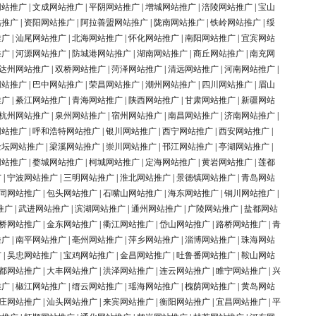
网站推广
|
文成网站推广
|
平阴网站推广
|
增城网站推广
|
涪陵网站推广
|
宝山
站推广
|
资阳网站推广
|
阿拉善盟网站推广
|
陇南网站推广
|
铁岭网站推广
|
绥
推广
|
汕尾网站推广
|
北海网站推广
|
怀化网站推广
|
南阳网站推广
|
宜宾网站
推广
|
河源网站推广
|
防城港网站推广
|
湖南网站推广
|
商丘网站推广
|
南充网
达州网站推广
|
双桥网站推广
|
菏泽网站推广
|
清远网站推广
|
河南网站推广
|
网站推广
|
巴中网站推广
|
荣昌网站推广
|
潮州网站推广
|
四川网站推广
|
眉山
推广
|
綦江网站推广
|
青海网站推广
|
陕西网站推广
|
甘肃网站推广
|
新疆网站
杭州网站推广
|
泉州网站推广
|
宿州网站推广
|
南昌网站推广
|
济南网站推广
|
网站推广
|
呼和浩特网站推广
|
银川网站推广
|
西宁网站推广
|
西安网站推广
|
金坛网站推广
|
梁溪网站推广
|
崇川网站推广
|
邗江网站推广
|
亭湖网站推广
|
网站推广
|
婺城网站推广
|
柯城网站推广
|
定海网站推广
|
黄岩网站推广
|
莲都
广
|
宁波网站推广
|
三明网站推广
|
淮北网站推广
|
景德镇网站推广
|
青岛网站
同网站推广
|
包头网站推广
|
石嘴山网站推广
|
海东网站推广
|
铜川网站推广
|
推广
|
武进网站推广
|
滨湖网站推广
|
通州网站推广
|
广陵网站推广
|
盐都网站
桥网站推广
|
金东网站推广
|
衢江网站推广
|
岱山网站推广
|
路桥网站推广
|
青
推广
|
南平网站推广
|
亳州网站推广
|
萍乡网站推广
|
淄博网站推广
|
珠海网站
广
|
吴忠网站推广
|
宝鸡网站推广
|
金昌网站推广
|
吐鲁番网站推广
|
鞍山网站
都网站推广
|
大丰网站推广
|
洪泽网站推广
|
连云网站推广
|
睢宁网站推广
|
兴
推广
|
椒江网站推广
|
缙云网站推广
|
瑶海网站推广
|
槐荫网站推广
|
黄岛网站
庄网站推广
|
汕头网站推广
|
来宾网站推广
|
衡阳网站推广
|
宜昌网站推广
|
平