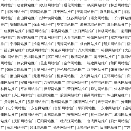
银网站推广
|
哈密网站推广
|
抚顺网站推广
|
通化网站推广
|
鹤岗网站推广
|
林芝网站推
推广
|
海陵网站推广
|
泗阳网站推广
|
江干网站推广
|
宁海网站推广
|
洞头网站推广
|
海盐
河网站推广
|
南山网站推广
|
沙坪坝网站推广
|
江苏网站推广
|
崇文网站推广
|
长宁网站
站推广
|
安阳网站推广
|
保山网站推广
|
毕节网站推广
|
攀枝花网站推广
|
邢台网站推广
|
广
|
红桥网站推广
|
栖霞网站推广
|
常熟网站推广
|
京口网站推广
|
钟楼网站推广
|
射阳
浔网站推广
|
磐安网站推广
|
常山网站推广
|
天台网站推广
|
松阳网站推广
|
肥东网站推
站推广
|
宁德网站推广
|
淮南网站推广
|
鹰潭网站推广
|
烟台网站推广
|
韶关网站推广
|
梧
广
|
延安网站推广
|
武威网站推广
|
阿克苏网站推广
|
丹东网站推广
|
松原网站推广
|
大
|
铜山网站推广
|
姜堰网站推广
|
滨江网站推广
|
乐清网站推广
|
海宁网站推广
|
兰溪网
阳网站推广
|
静安网站推广
|
昆山网站推广
|
金华网站推广
|
福建网站推广
|
莆田网站推
推广
|
张家口网站推广
|
吕梁网站推广
|
呼伦贝尔网站推广
|
汉中网站推广
|
张掖网站推
站推广
|
萧山网站推广
|
龙港网站推广
|
桐乡网站推广
|
义乌网站推广
|
玉环网站推广
|
庆
福州网站推广
|
安徽网站推广
|
六安网站推广
|
吉安网站推广
|
济宁网站推广
|
肇庆网站
榆林网站推广
|
平凉网站推广
|
伊犁网站推广
|
营口网站推广
|
延边网站推广
|
佳木斯网
网站推广
|
庐江网站推广
|
济阳网站推广
|
胶州网站推广
|
番禺网站推广
|
坪山网站推广
|
广
|
贵港网站推广
|
益阳网站推广
|
荆州网站推广
|
濮阳网站推广
|
遂宁网站推广
|
沧州
推广
|
江宁网站推广
|
东台网站推广
|
富阳网站推广
|
平阳网站推广
|
永康网站推广
|
温
台州网站推广
|
石狮网站推广
|
山东网站推广
|
安庆网站推广
|
抚州网站推广
|
威海网站
网站推广
|
庆阳网站推广
|
辽阳网站推广
|
牡丹江网站推广
|
台湾网站推广
|
蓟州网站推
推广
|
丽水网站推广
|
晋江网站推广
|
芜湖网站推广
|
上饶网站推广
|
日照网站推广
|
广东