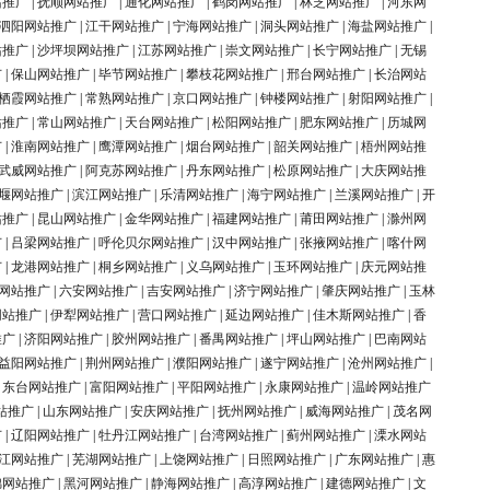
站推广
|
抚顺网站推广
|
通化网站推广
|
鹤岗网站推广
|
林芝网站推广
|
河东网
泗阳网站推广
|
江干网站推广
|
宁海网站推广
|
洞头网站推广
|
海盐网站推广
|
站推广
|
沙坪坝网站推广
|
江苏网站推广
|
崇文网站推广
|
长宁网站推广
|
无锡
广
|
保山网站推广
|
毕节网站推广
|
攀枝花网站推广
|
邢台网站推广
|
长治网站
栖霞网站推广
|
常熟网站推广
|
京口网站推广
|
钟楼网站推广
|
射阳网站推广
|
站推广
|
常山网站推广
|
天台网站推广
|
松阳网站推广
|
肥东网站推广
|
历城网
广
|
淮南网站推广
|
鹰潭网站推广
|
烟台网站推广
|
韶关网站推广
|
梧州网站推
武威网站推广
|
阿克苏网站推广
|
丹东网站推广
|
松原网站推广
|
大庆网站推
堰网站推广
|
滨江网站推广
|
乐清网站推广
|
海宁网站推广
|
兰溪网站推广
|
开
站推广
|
昆山网站推广
|
金华网站推广
|
福建网站推广
|
莆田网站推广
|
滁州网
广
|
吕梁网站推广
|
呼伦贝尔网站推广
|
汉中网站推广
|
张掖网站推广
|
喀什网
广
|
龙港网站推广
|
桐乡网站推广
|
义乌网站推广
|
玉环网站推广
|
庆元网站推
网站推广
|
六安网站推广
|
吉安网站推广
|
济宁网站推广
|
肇庆网站推广
|
玉林
网站推广
|
伊犁网站推广
|
营口网站推广
|
延边网站推广
|
佳木斯网站推广
|
香
推广
|
济阳网站推广
|
胶州网站推广
|
番禺网站推广
|
坪山网站推广
|
巴南网站
益阳网站推广
|
荆州网站推广
|
濮阳网站推广
|
遂宁网站推广
|
沧州网站推广
|
|
东台网站推广
|
富阳网站推广
|
平阳网站推广
|
永康网站推广
|
温岭网站推广
站推广
|
山东网站推广
|
安庆网站推广
|
抚州网站推广
|
威海网站推广
|
茂名网
广
|
辽阳网站推广
|
牡丹江网站推广
|
台湾网站推广
|
蓟州网站推广
|
溧水网站
江网站推广
|
芜湖网站推广
|
上饶网站推广
|
日照网站推广
|
广东网站推广
|
惠
锦网站推广
|
黑河网站推广
|
静海网站推广
|
高淳网站推广
|
建德网站推广
|
文