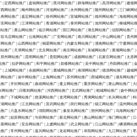
广
|
定西网站推广
|
盘锦网站推广
|
黑河网站推广
|
静海网站推广
|
高淳网站推广
|
建德
广西网站推广
|
梅州网站推广
|
河池网站推广
|
永州网站推广
|
随州网站推广
|
三门峡网
长寿网站推广
|
嘉定网站推广
|
徐州网站推广
|
宣城网站推广
|
德州网站推广
|
海南网站
淳安网站推广
|
江津网站推广
|
青浦网站推广
|
泰州网站推广
|
池州网站推广
|
柳城网站
网站推广
|
黄山网站推广
|
临沂网站推广
|
阳江网站推广
|
湖北网站推广
|
信阳网站推广
|
|
驻马店网站推广
|
云南网站推广
|
广安网站推广
|
南川网站推广
|
中山网站推广
|
贵州
浮网站推广
|
山西网站推广
|
铜梁网站推广
|
内蒙古网站推广
|
潼南网站推广
|
宁夏网站
网站推广
|
天津网站推广
|
北京网站推广
|
南京网站推广
|
东城网站推广
|
黄埔网站推广
|
|
郑州网站推广
|
昆明网站推广
|
贵阳网站推广
|
成都网站推广
|
石家庄网站推广
|
太原
站推广
|
拉萨网站推广
|
和平网站推广
|
鼓楼网站推广
|
吴中网站推广
|
丹阳网站推广
|
广
|
上城网站推广
|
余姚网站推广
|
鹿城网站推广
|
南湖网站推广
|
德清网站推广
|
越城
田网站推广
|
渝中网站推广
|
上海网站推广
|
苏州网站推广
|
西城网站推广
|
浦东网站推
站推广
|
开封网站推广
|
曲靖网站推广
|
遵义网站推广
|
重庆网站推广
|
唐山网站推广
|
大
尔网站推广
|
日喀则网站推广
|
河西网站推广
|
玄武网站推广
|
相城网站推广
|
扬中网站
站推广
|
下城网站推广
|
慈溪网站推广
|
龙湾网站推广
|
秀洲网站推广
|
长兴网站推广
|
柯
罗湖网站推广
|
江北网站推广
|
宣武网站推广
|
闵行网站推广
|
镇江网站推广
|
温州网站
站推广
|
六盘水网站推广
|
绵阳网站推广
|
秦皇岛网站推广
|
朔州网站推广
|
乌海网站推
站推广
|
姑苏网站推广
|
句容网站推广
|
新北网站推广
|
惠山网站推广
|
海门网站推广
|
江
嘉善网站推广
|
安吉网站推广
|
上虞网站推广
|
武义网站推广
|
江山网站推广
|
嵊泗网站
站推广
|
常州网站推广
|
嘉兴网站推广
|
龙岩网站推广
|
阜阳网站推广
|
九江网站推广
|
枣