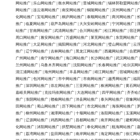
网站推广
|
乐山网站推广
|
衡水网站推广
|
晋城网站推广
|
锡林郭勒盟网站推
网站推广
|
连云港网站推广
|
南安网站推广
|
铜陵网站推广
|
滨州网站推广
|
化网站推广
|
宝坻网站推广
|
桐庐网站推广
|
泰顺网站推广
|
商河网站推广
|
推广
|
临夏网站推广
|
葫芦岛网站推广
|
大兴安岭网站推广
|
宁河网站推广
|
站推广
|
甘南网站推广
|
武清网站推广
|
合川网站推广
|
松江网站推广
|
宿迁
周口网站推广
|
雅安网站推广
|
万盛网站推广
|
莱芜网站推广
|
东莞网站推广
网站推广
|
大足网站推广
|
揭阳网站推广
|
河北网站推广
|
璧山网站推广
|
云
推广
|
辽宁网站推广
|
吉林网站推广
|
黑龙江网站推广
|
西藏网站推广
|
合肥
广州网站推广
|
南宁网站推广
|
海口网站推广
|
长沙网站推广
|
武汉网站推广
兰州网站推广
|
乌鲁木齐网站推广
|
沈阳网站推广
|
长春网站推广
|
哈尔滨网
清江浦网站推广
|
海州网站推广
|
丰县网站推广
|
靖江网站推广
|
宿城网站推
网站推广
|
包河网站推广
|
市中网站推广
|
市南网站推广
|
越秀网站推广
|
福
推广
|
深圳网站推广
|
崇左网站推广
|
三亚网站推广
|
株洲网站推广
|
黄石网
嘉峪关网站推广
|
克拉玛依网站推广
|
大连网站推广
|
四平网站推广
|
齐齐哈
推广
|
淮阴网站推广
|
赣榆网站推广
|
沛县网站推广
|
泰兴网站推广
|
宿豫网
田网站推广
|
蜀山网站推广
|
历下网站推广
|
市北网站推广
|
海珠网站推广
|
推广
|
柳州网站推广
|
湘潭网站推广
|
十堰网站推广
|
洛阳网站推广
|
玉溪网
推广
|
辽源网站推广
|
鸡西网站推广
|
昌都网站推广
|
南开网站推广
|
建邺网
化网站推广
|
沭阳网站推广
|
拱墅网站推广
|
奉化网站推广
|
瓯海网站推广
|
推广
|
荔湾网站推广
|
盐田网站推广
|
南岸网站推广
|
海定网站推广
|
徐汇网