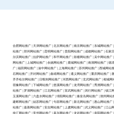
合肥网站推广
|
天津网站推广
|
北京网站推广
|
南京网站推广
|
东城网站推广
站推广
|
郑州网站推广
|
昆明网站推广
|
贵阳网站推广
|
成都网站推广
|
石家
尔滨网站推广
|
拉萨网站推广
|
和平网站推广
|
鼓楼网站推广
|
吴中网站推广
网站推广
|
上城网站推广
|
余姚网站推广
|
鹿城网站推广
|
南湖网站推广
|
德
广
|
福田网站推广
|
渝中网站推广
|
上海网站推广
|
苏州网站推广
|
西城网站
石网站推广
|
开封网站推广
|
曲靖网站推广
|
遵义网站推广
|
重庆网站推广
|
齐齐哈尔网站推广
|
日喀则网站推广
|
河西网站推广
|
玄武网站推广
|
相城网
宿豫网站推广
|
下城网站推广
|
慈溪网站推广
|
龙湾网站推广
|
秀洲网站推广
站推广
|
罗湖网站推广
|
江北网站推广
|
宣武网站推广
|
闵行网站推广
|
镇江
玉溪网站推广
|
六盘水网站推广
|
绵阳网站推广
|
秦皇岛网站推广
|
朔州网站
建邺网站推广
|
姑苏网站推广
|
句容网站推广
|
新北网站推广
|
惠山网站推广
站推广
|
嘉善网站推广
|
安吉网站推广
|
上虞网站推广
|
武义网站推广
|
江山
徐汇网站推广
|
常州网站推广
|
嘉兴网站推广
|
龙岩网站推广
|
阜阳网站推广