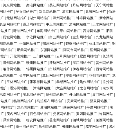
广
|
河东网站推广
|
秦淮网站推广
|
吴江网站推广
|
丹徒网站推广
|
天宁网站推
网站推广
|
吴兴网站推广
|
新昌网站推广
|
浦江网站推广
|
龙游网站推广
|
仙居
推广
|
无锡网站推广
|
湖州网站推广
|
漳州网站推广
|
蚌埠网站推广
|
新余网站
长治网站推广
|
通辽网站推广
|
中卫网站推广
|
渭南网站推广
|
天水网站推广
|
网站推广
|
盱眙网站推广
|
东海网站推广
|
泉山网站推广
|
高港网站推广
|
泗洪
广
|
历城网站推广
|
李沧网站推广
|
白云网站推广
|
宝安网站推广
|
九龙坡网站
州网站推广
|
岳阳网站推广
|
鄂州网站推广
|
鹤壁网站推广
|
丽江网站推广
|
铜
庆网站推广
|
那曲网站推广
|
东丽网站推广
|
雨花台网站推广
|
润州网站推广
|
站推广
|
开化网站推广
|
三门网站推广
|
云和网站推广
|
肥西网站推广
|
长清网
广
|
滁州网站推广
|
赣州网站推广
|
潍坊网站推广
|
湛江网站推广
|
贺州网站推
广
|
喀什网站推广
|
锦州网站推广
|
白城网站推广
|
伊春网站推广
|
西青网站推
元网站推广
|
长丰网站推广
|
章丘网站推广
|
即墨网站推广
|
花都网站推广
|
龙
推广
|
玉林网站推广
|
张家界网站推广
|
孝感网站推广
|
焦作网站推广
|
临沧网
站推广
|
香港网站推广
|
津南网站推广
|
六合网站推广
|
太仓网站推广
|
响水网
巴南网站推广
|
闸北网站推广
|
扬州网站推广
|
舟山网站推广
|
厦门网站推广
|
网站推广
|
临汾网站推广
|
乌兰察布网站推广
|
安康网站推广
|
酒泉网站推广
|
岭网站推广
|
龙泉网站推广
|
巢湖网站推广
|
莱芜网站推广
|
平度网站推广
|
南
推广
|
茂名网站推广
|
百色网站推广
|
娄底网站推广
|
黄冈网站推广
|
许昌网站
广
|
溧水网站推广
|
临安网站推广
|
苍南网站推广
|
钢城网站推广
|
莱西网站推
网站推广
|
惠州网站推广
|
钦州网站推广
|
郴州网站推广
|
咸宁网站推广
|
漯河