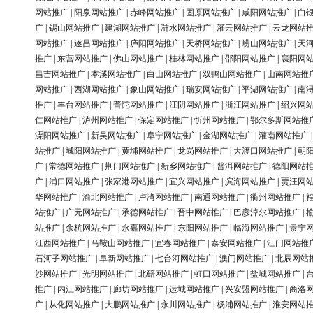
网站推广
|
阳泉网站推广
|
赤峰网站推广
|
固原网站推广
|
咸阳网站推广
|
白
广
|
锡山网站推广
|
建湖网站推广
|
涟水网站推广
|
灌云网站推广
|
云龙网站
网站推广
|
遂昌网站推广
|
庐阳网站推广
|
天桥网站推广
|
崂山网站推广
|
天
推广
|
东营网站推广
|
佛山网站推广
|
桂林网站推广
|
邵阳网站推广
|
襄阳网
昌吉网站推广
|
本溪网站推广
|
白山网站推广
|
双鸭山网站推广
|
山南网站推
网站推广
|
西湖网站推广
|
象山网站推广
|
瑞安网站推广
|
平湖网站推广
|
南
推广
|
丰台网站推广
|
普陀网站推广
|
江阴网站推广
|
浙江网站推广
|
绍兴网
仁网站推广
|
泸州网站推广
|
保定网站推广
|
忻州网站推广
|
鄂尔多斯网站推
溧阳网站推广
|
新吴网站推广
|
阜宁网站推广
|
金湖网站推广
|
灌南网站推广
站推广
|
城阳网站推广
|
黄埔网站推广
|
龙岗网站推广
|
大渡口网站推广
|
朝
广
|
常德网站推广
|
荆门网站推广
|
新乡网站推广
|
普洱网站推广
|
德阳网站
广
|
浦口网站推广
|
张家港网站推广
|
宜兴网站推广
|
滨海网站推广
|
贾汪网
华网站推广
|
渝北网站推广
|
卢湾网站推广
|
南通网站推广
|
衢州网站推广
|
站推广
|
广元网站推广
|
承德网站推广
|
晋中网站推广
|
巴彦淖尔网站推广
|
站推广
|
余杭网站推广
|
永嘉网站推广
|
东阳网站推广
|
临海网站推广
|
景宁
江西网站推广
|
马鞍山网站推广
|
宜春网站推广
|
泰安网站推广
|
江门网站推
石河子网站推广
|
阜新网站推广
|
七台河网站推广
|
澳门网站推广
|
北辰网站
沙网站推广
|
光明网站推广
|
北碚网站推广
|
虹口网站推广
|
盐城网站推广
|
推广
|
内江网站推广
|
廊坊网站推广
|
运城网站推广
|
兴安盟网站推广
|
商洛
广
|
从化网站推广
|
大鹏网站推广
|
永川网站推广
|
杨浦网站推广
|
淮安网站