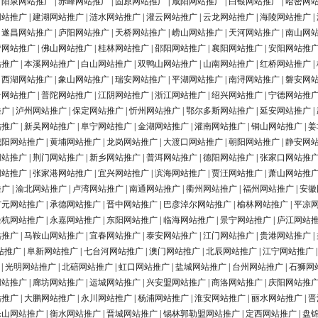
|
阳泉网站推广
|
赤峰网站推广
|
固原网站推广
|
咸阳网站推广
|
白银网站推广
|
哈密网
网站推广
|
建湖网站推广
|
涟水网站推广
|
灌云网站推广
|
云龙网站推广
|
海陵网站推广
|
|
遂昌网站推广
|
庐阳网站推广
|
天桥网站推广
|
崂山网站推广
|
天河网站推广
|
南山网
营网站推广
|
佛山网站推广
|
桂林网站推广
|
邵阳网站推广
|
襄阳网站推广
|
安阳网站推
站推广
|
本溪网站推广
|
白山网站推广
|
双鸭山网站推广
|
山南网站推广
|
红桥网站推广
|
|
西湖网站推广
|
象山网站推广
|
瑞安网站推广
|
平湖网站推广
|
南浔网站推广
|
磐安网
台网站推广
|
普陀网站推广
|
江阴网站推广
|
浙江网站推广
|
绍兴网站推广
|
宁德网站推
推广
|
泸州网站推广
|
保定网站推广
|
忻州网站推广
|
鄂尔多斯网站推广
|
延安网站推广
|
站推广
|
新吴网站推广
|
阜宁网站推广
|
金湖网站推广
|
灌南网站推广
|
铜山网站推广
|
姜
城阳网站推广
|
黄埔网站推广
|
龙岗网站推广
|
大渡口网站推广
|
朝阳网站推广
|
静安网
网站推广
|
荆门网站推广
|
新乡网站推广
|
普洱网站推广
|
德阳网站推广
|
张家口网站推
网站推广
|
张家港网站推广
|
宜兴网站推广
|
滨海网站推广
|
贾汪网站推广
|
萧山网站推
推广
|
渝北网站推广
|
卢湾网站推广
|
南通网站推广
|
衢州网站推广
|
福州网站推广
|
安徽
广元网站推广
|
承德网站推广
|
晋中网站推广
|
巴彦淖尔网站推广
|
榆林网站推广
|
平凉
余杭网站推广
|
永嘉网站推广
|
东阳网站推广
|
临海网站推广
|
景宁网站推广
|
庐江网站
站推广
|
马鞍山网站推广
|
宜春网站推广
|
泰安网站推广
|
江门网站推广
|
贵港网站推广
|
站推广
|
阜新网站推广
|
七台河网站推广
|
澳门网站推广
|
北辰网站推广
|
江宁网站推广
|
光明网站推广
|
北碚网站推广
|
虹口网站推广
|
盐城网站推广
|
台州网站推广
|
石狮网
网站推广
|
廊坊网站推广
|
运城网站推广
|
兴安盟网站推广
|
商洛网站推广
|
庆阳网站推
站推广
|
大鹏网站推广
|
永川网站推广
|
杨浦网站推广
|
淮安网站推广
|
丽水网站推广
|
晋
乐山网站推广
|
衡水网站推广
|
晋城网站推广
|
锡林郭勒盟网站推广
|
定西网站推广
|
盘