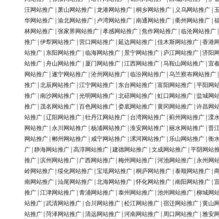
汪网站推广
|
萧山网站推广
|
龙港网站推广
|
桐乡网站推广
|
义乌网站推广
|
华网站推广
|
渝北网站推广
|
卢湾网站推广
|
南通网站推广
|
衢州网站推广
|
林网站推广
|
张家界网站推广
|
孝感网站推广
|
焦作网站推广
|
临沧网站推广
推广
|
伊犁网站推广
|
营口网站推广
|
延边网站推广
|
佳木斯网站推广
|
香港
站推广
|
东阳网站推广
|
临海网站推广
|
景宁网站推广
|
庐江网站推广
|
济阳
站推广
|
舟山网站推广
|
厦门网站推广
|
江西网站推广
|
马鞍山网站推广
|
宜
网站推广
|
遂宁网站推广
|
沧州网站推广
|
临汾网站推广
|
乌兰察布网站推广
推广
|
北辰网站推广
|
江宁网站推广
|
东台网站推广
|
富阳网站推广
|
平阳网
推广
|
南沙网站推广
|
光明网站推广
|
北碚网站推广
|
虹口网站推广
|
盐城网
推广
|
茂名网站推广
|
百色网站推广
|
娄底网站推广
|
黄冈网站推广
|
许昌网
站推广
|
辽阳网站推广
|
牡丹江网站推广
|
台湾网站推广
|
蓟州网站推广
|
溧
网站推广
|
永川网站推广
|
杨浦网站推广
|
淮安网站推广
|
丽水网站推广
|
晋
网站推广
|
郴州网站推广
|
咸宁网站推广
|
漯河网站推广
|
乐山网站推广
|
衡
广
|
静海网站推广
|
高淳网站推广
|
建德网站推广
|
文成网站推广
|
平阴网站
推广
|
滨州网站推广
|
广西网站推广
|
梅州网站推广
|
河池网站推广
|
永州网
岭网站推广
|
绥化网站推广
|
宝坻网站推广
|
桐庐网站推广
|
泰顺网站推广
|
南网站推广
|
汕尾网站推广
|
北海网站推广
|
怀化网站推广
|
南阳网站推广
|
推广
|
江津网站推广
|
青浦网站推广
|
泰州网站推广
|
池州网站推广
|
柳城网
站推广
|
武清网站推广
|
合川网站推广
|
松江网站推广
|
宿迁网站推广
|
黄山
站推广
|
菏泽网站推广
|
清远网站推广
|
河南网站推广
|
周口网站推广
|
雅安