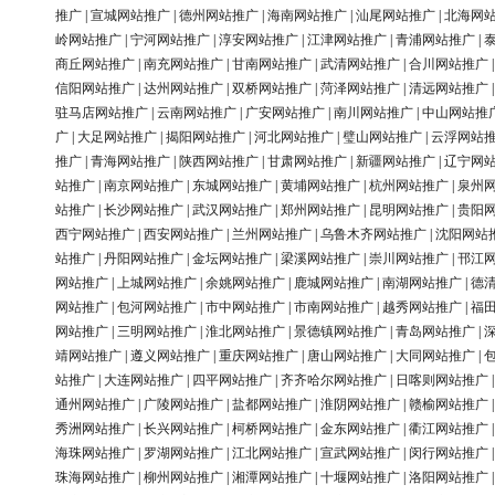
推广
|
宣城网站推广
|
德州网站推广
|
海南网站推广
|
汕尾网站推广
|
北海网
岭网站推广
|
宁河网站推广
|
淳安网站推广
|
江津网站推广
|
青浦网站推广
|
商丘网站推广
|
南充网站推广
|
甘南网站推广
|
武清网站推广
|
合川网站推广
信阳网站推广
|
达州网站推广
|
双桥网站推广
|
菏泽网站推广
|
清远网站推广
驻马店网站推广
|
云南网站推广
|
广安网站推广
|
南川网站推广
|
中山网站推
广
|
大足网站推广
|
揭阳网站推广
|
河北网站推广
|
璧山网站推广
|
云浮网站
推广
|
青海网站推广
|
陕西网站推广
|
甘肃网站推广
|
新疆网站推广
|
辽宁网
站推广
|
南京网站推广
|
东城网站推广
|
黄埔网站推广
|
杭州网站推广
|
泉州
站推广
|
长沙网站推广
|
武汉网站推广
|
郑州网站推广
|
昆明网站推广
|
贵阳
西宁网站推广
|
西安网站推广
|
兰州网站推广
|
乌鲁木齐网站推广
|
沈阳网站
站推广
|
丹阳网站推广
|
金坛网站推广
|
梁溪网站推广
|
崇川网站推广
|
邗江
网站推广
|
上城网站推广
|
余姚网站推广
|
鹿城网站推广
|
南湖网站推广
|
德
网站推广
|
包河网站推广
|
市中网站推广
|
市南网站推广
|
越秀网站推广
|
福
网站推广
|
三明网站推广
|
淮北网站推广
|
景德镇网站推广
|
青岛网站推广
|
靖网站推广
|
遵义网站推广
|
重庆网站推广
|
唐山网站推广
|
大同网站推广
|
站推广
|
大连网站推广
|
四平网站推广
|
齐齐哈尔网站推广
|
日喀则网站推广
通州网站推广
|
广陵网站推广
|
盐都网站推广
|
淮阴网站推广
|
赣榆网站推广
秀洲网站推广
|
长兴网站推广
|
柯桥网站推广
|
金东网站推广
|
衢江网站推广
海珠网站推广
|
罗湖网站推广
|
江北网站推广
|
宣武网站推广
|
闵行网站推广
珠海网站推广
|
柳州网站推广
|
湘潭网站推广
|
十堰网站推广
|
洛阳网站推广