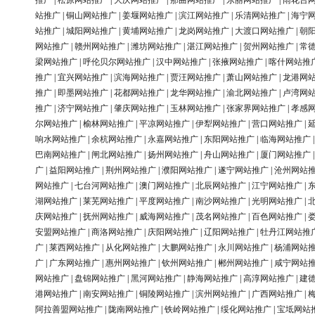
推广
|
松原网站推广
|
大庆网站推广
|
那曲网站推广
|
东丽网站推广
|
雨花台
站推广
|
铜山网站推广
|
姜堰网站推广
|
滨江网站推广
|
乐清网站推广
|
海宁
站推广
|
城阳网站推广
|
黄埔网站推广
|
龙岗网站推广
|
大渡口网站推广
|
朝
网站推广
|
赣州网站推广
|
潍坊网站推广
|
湛江网站推广
|
贺州网站推广
|
常
梁网站推广
|
呼伦贝尔网站推广
|
汉中网站推广
|
张掖网站推广
|
喀什网站推
推广
|
宜兴网站推广
|
滨海网站推广
|
贾汪网站推广
|
萧山网站推广
|
龙港网
推广
|
即墨网站推广
|
花都网站推广
|
龙华网站推广
|
渝北网站推广
|
卢湾网
推广
|
济宁网站推广
|
肇庆网站推广
|
玉林网站推广
|
张家界网站推广
|
孝感
尔网站推广
|
榆林网站推广
|
平凉网站推广
|
伊犁网站推广
|
营口网站推广
|
响水网站推广
|
余杭网站推广
|
永嘉网站推广
|
东阳网站推广
|
临海网站推广
巴南网站推广
|
闸北网站推广
|
扬州网站推广
|
舟山网站推广
|
厦门网站推广
广
|
益阳网站推广
|
荆州网站推广
|
濮阳网站推广
|
遂宁网站推广
|
沧州网站
网站推广
|
七台河网站推广
|
澳门网站推广
|
北辰网站推广
|
江宁网站推广
|
湖网站推广
|
莱芜网站推广
|
平度网站推广
|
南沙网站推广
|
光明网站推广
|
庆网站推广
|
抚州网站推广
|
威海网站推广
|
茂名网站推广
|
百色网站推广
|
安盟网站推广
|
商洛网站推广
|
庆阳网站推广
|
辽阳网站推广
|
牡丹江网站推
广
|
莱西网站推广
|
从化网站推广
|
大鹏网站推广
|
永川网站推广
|
杨浦网站
广
|
广东网站推广
|
惠州网站推广
|
钦州网站推广
|
郴州网站推广
|
咸宁网站
网站推广
|
盘锦网站推广
|
黑河网站推广
|
静海网站推广
|
高淳网站推广
|
建
港网站推广
|
南安网站推广
|
铜陵网站推广
|
滨州网站推广
|
广西网站推广
|
阿拉善盟网站推广
|
陇南网站推广
|
铁岭网站推广
|
绥化网站推广
|
宝坻网站