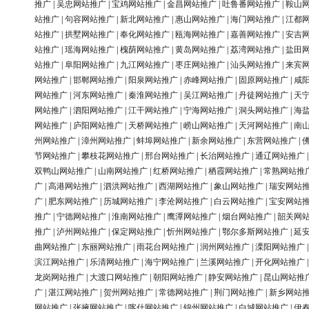
推广
|
吴忠网站推广
|
宝鸡网站推广
|
金昌网站推广
|
吐鲁番网站推广
|
鞍山
站推广
|
句容网站推广
|
新北网站推广
|
惠山网站推广
|
海门网站推广
|
江都
站推广
|
拱墅网站推广
|
奉化网站推广
|
瓯海网站推广
|
嘉善网站推广
|
安吉
站推广
|
瑶海网站推广
|
槐荫网站推广
|
黄岛网站推广
|
荔湾网站推广
|
盐田
站推广
|
阜阳网站推广
|
九江网站推广
|
枣庄网站推广
|
汕头网站推广
|
来宾
网站推广
|
邯郸网站推广
|
阳泉网站推广
|
赤峰网站推广
|
固原网站推广
|
咸
网站推广
|
河东网站推广
|
秦淮网站推广
|
吴江网站推广
|
丹徒网站推广
|
天
网站推广
|
泗阳网站推广
|
江干网站推广
|
宁海网站推广
|
洞头网站推广
|
海
网站推广
|
庐阳网站推广
|
天桥网站推广
|
崂山网站推广
|
天河网站推广
|
南
州网站推广
|
漳州网站推广
|
蚌埠网站推广
|
新余网站推广
|
东营网站推广
|
节网站推广
|
攀枝花网站推广
|
邢台网站推广
|
长治网站推广
|
通辽网站推广
双鸭山网站推广
|
山南网站推广
|
红桥网站推广
|
栖霞网站推广
|
常熟网站推
广
|
高港网站推广
|
泗洪网站推广
|
西湖网站推广
|
象山网站推广
|
瑞安网站
广
|
肥东网站推广
|
历城网站推广
|
李沧网站推广
|
白云网站推广
|
宝安网站
推广
|
宁德网站推广
|
淮南网站推广
|
鹰潭网站推广
|
烟台网站推广
|
韶关网
推广
|
泸州网站推广
|
保定网站推广
|
忻州网站推广
|
鄂尔多斯网站推广
|
延
曲网站推广
|
东丽网站推广
|
雨花台网站推广
|
润州网站推广
|
溧阳网站推广
滨江网站推广
|
乐清网站推广
|
海宁网站推广
|
兰溪网站推广
|
开化网站推广
龙岗网站推广
|
大渡口网站推广
|
朝阳网站推广
|
静安网站推广
|
昆山网站推
广
|
湛江网站推广
|
贺州网站推广
|
常德网站推广
|
荆门网站推广
|
新乡网站
网站推广
|
张掖网站推广
|
喀什网站推广
|
锦州网站推广
|
白城网站推广
|
伊