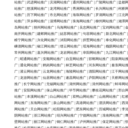
站推广
|
武进网站推广
|
滨湖网站推广
|
通州网站推广
|
广陵网站推广
|
盐都
站推广
|
慈溪网站推广
|
龙湾网站推广
|
秀洲网站推广
|
长兴网站推广
|
柯桥
站推广
|
历下网站推广
|
市北网站推广
|
海珠网站推广
|
罗湖网站推广
|
江北
站推广
|
萍乡网站推广
|
淄博网站推广
|
珠海网站推广
|
柳州网站推广
|
湘潭
岛网站推广
|
朔州网站推广
|
乌海网站推广
|
吴忠网站推广
|
宝鸡网站推广
|
南开网站推广
|
建邺网站推广
|
姑苏网站推广
|
句容网站推广
|
新北网站推广
睢宁网站推广
|
兴化网站推广
|
沭阳网站推广
|
拱墅网站推广
|
奉化网站推广
嵊泗网站推广
|
椒江网站推广
|
缙云网站推广
|
瑶海网站推广
|
槐荫网站推广
常州网站推广
|
嘉兴网站推广
|
龙岩网站推广
|
阜阳网站推广
|
九江网站推广
广
|
昭通网站推广
|
安顺网站推广
|
自贡网站推广
|
邯郸网站推广
|
阳泉网站
广
|
通化网站推广
|
鹤岗网站推广
|
林芝网站推广
|
河东网站推广
|
秦淮网站
广
|
灌云网站推广
|
云龙网站推广
|
海陵网站推广
|
泗阳网站推广
|
江干网站
广
|
龙游网站推广
|
仙居网站推广
|
遂昌网站推广
|
庐阳网站推广
|
天桥网站
推广
|
长宁网站推广
|
无锡网站推广
|
湖州网站推广
|
漳州网站推广
|
蚌埠网
推广
|
安阳网站推广
|
保山网站推广
|
毕节网站推广
|
攀枝花网站推广
|
邢台
站推广
|
本溪网站推广
|
白山网站推广
|
双鸭山网站推广
|
山南网站推广
|
红
网站推广
|
东海网站推广
|
泉山网站推广
|
高港网站推广
|
泗洪网站推广
|
西
网站推广
|
天台网站推广
|
松阳网站推广
|
肥东网站推广
|
历城网站推广
|
李
阴网站推广
|
浙江网站推广
|
绍兴网站推广
|
宁德网站推广
|
淮南网站推广
|
壁网站推广
|
丽江网站推广
|
铜仁网站推广
|
泸州网站推广
|
保定网站推广
|