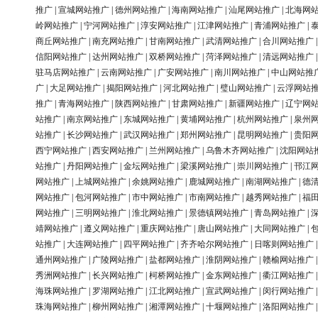
推广
|
宣城网站推广
|
德州网站推广
|
海南网站推广
|
汕尾网站推广
|
北海网
岭网站推广
|
宁河网站推广
|
淳安网站推广
|
江津网站推广
|
青浦网站推广
|
商丘网站推广
|
南充网站推广
|
甘南网站推广
|
武清网站推广
|
合川网站推广
信阳网站推广
|
达州网站推广
|
双桥网站推广
|
菏泽网站推广
|
清远网站推广
驻马店网站推广
|
云南网站推广
|
广安网站推广
|
南川网站推广
|
中山网站推
广
|
大足网站推广
|
揭阳网站推广
|
河北网站推广
|
璧山网站推广
|
云浮网站
推广
|
青海网站推广
|
陕西网站推广
|
甘肃网站推广
|
新疆网站推广
|
辽宁网
站推广
|
南京网站推广
|
东城网站推广
|
黄埔网站推广
|
杭州网站推广
|
泉州
站推广
|
长沙网站推广
|
武汉网站推广
|
郑州网站推广
|
昆明网站推广
|
贵阳
西宁网站推广
|
西安网站推广
|
兰州网站推广
|
乌鲁木齐网站推广
|
沈阳网站
站推广
|
丹阳网站推广
|
金坛网站推广
|
梁溪网站推广
|
崇川网站推广
|
邗江
网站推广
|
上城网站推广
|
余姚网站推广
|
鹿城网站推广
|
南湖网站推广
|
德
网站推广
|
包河网站推广
|
市中网站推广
|
市南网站推广
|
越秀网站推广
|
福
网站推广
|
三明网站推广
|
淮北网站推广
|
景德镇网站推广
|
青岛网站推广
|
靖网站推广
|
遵义网站推广
|
重庆网站推广
|
唐山网站推广
|
大同网站推广
|
站推广
|
大连网站推广
|
四平网站推广
|
齐齐哈尔网站推广
|
日喀则网站推广
通州网站推广
|
广陵网站推广
|
盐都网站推广
|
淮阴网站推广
|
赣榆网站推广
秀洲网站推广
|
长兴网站推广
|
柯桥网站推广
|
金东网站推广
|
衢江网站推广
海珠网站推广
|
罗湖网站推广
|
江北网站推广
|
宣武网站推广
|
闵行网站推广
珠海网站推广
|
柳州网站推广
|
湘潭网站推广
|
十堰网站推广
|
洛阳网站推广