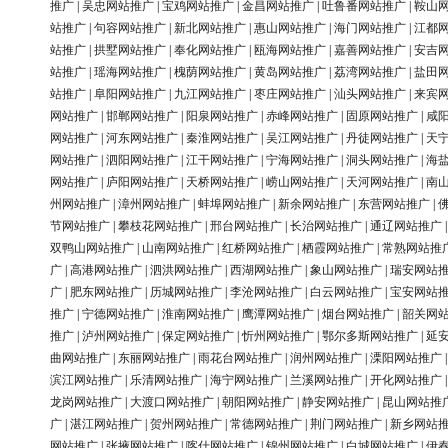
推广
|
吴忠网站推广
|
宝鸡网站推广
|
金昌网站推广
|
吐鲁番网站推广
|
鞍山
站推广
|
句容网站推广
|
新北网站推广
|
惠山网站推广
|
海门网站推广
|
江都
站推广
|
拱墅网站推广
|
奉化网站推广
|
瓯海网站推广
|
嘉善网站推广
|
安吉
站推广
|
瑶海网站推广
|
槐荫网站推广
|
黄岛网站推广
|
荔湾网站推广
|
盐田
站推广
|
阜阳网站推广
|
九江网站推广
|
枣庄网站推广
|
汕头网站推广
|
来宾
网站推广
|
邯郸网站推广
|
阳泉网站推广
|
赤峰网站推广
|
固原网站推广
|
咸
网站推广
|
河东网站推广
|
秦淮网站推广
|
吴江网站推广
|
丹徒网站推广
|
天
网站推广
|
泗阳网站推广
|
江干网站推广
|
宁海网站推广
|
洞头网站推广
|
海
网站推广
|
庐阳网站推广
|
天桥网站推广
|
崂山网站推广
|
天河网站推广
|
南
州网站推广
|
漳州网站推广
|
蚌埠网站推广
|
新余网站推广
|
东营网站推广
|
节网站推广
|
攀枝花网站推广
|
邢台网站推广
|
长治网站推广
|
通辽网站推广
双鸭山网站推广
|
山南网站推广
|
红桥网站推广
|
栖霞网站推广
|
常熟网站推
广
|
高港网站推广
|
泗洪网站推广
|
西湖网站推广
|
象山网站推广
|
瑞安网站
广
|
肥东网站推广
|
历城网站推广
|
李沧网站推广
|
白云网站推广
|
宝安网站
推广
|
宁德网站推广
|
淮南网站推广
|
鹰潭网站推广
|
烟台网站推广
|
韶关网
推广
|
泸州网站推广
|
保定网站推广
|
忻州网站推广
|
鄂尔多斯网站推广
|
延
曲网站推广
|
东丽网站推广
|
雨花台网站推广
|
润州网站推广
|
溧阳网站推广
滨江网站推广
|
乐清网站推广
|
海宁网站推广
|
兰溪网站推广
|
开化网站推广
龙岗网站推广
|
大渡口网站推广
|
朝阳网站推广
|
静安网站推广
|
昆山网站推
广
|
湛江网站推广
|
贺州网站推广
|
常德网站推广
|
荆门网站推广
|
新乡网站
网站推广
|
张掖网站推广
|
喀什网站推广
|
锦州网站推广
|
白城网站推广
|
伊