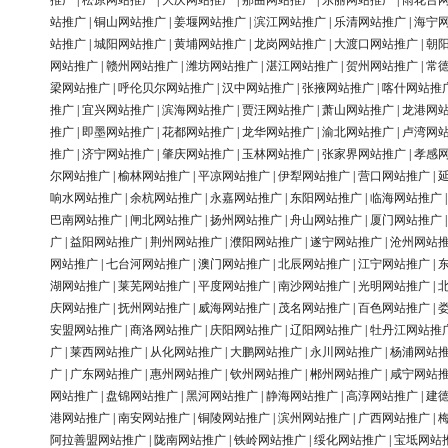
推广
|
松原网站推广
|
大庆网站推广
|
那曲网站推广
|
东丽网站推广
|
雨花台
站推广
|
铜山网站推广
|
姜堰网站推广
|
滨江网站推广
|
乐清网站推广
|
海宁
站推广
|
城阳网站推广
|
黄埔网站推广
|
龙岗网站推广
|
大渡口网站推广
|
朝
网站推广
|
赣州网站推广
|
潍坊网站推广
|
湛江网站推广
|
贺州网站推广
|
常
梁网站推广
|
呼伦贝尔网站推广
|
汉中网站推广
|
张掖网站推广
|
喀什网站推
推广
|
宜兴网站推广
|
滨海网站推广
|
贾汪网站推广
|
萧山网站推广
|
龙港网
推广
|
即墨网站推广
|
花都网站推广
|
龙华网站推广
|
渝北网站推广
|
卢湾网
推广
|
济宁网站推广
|
肇庆网站推广
|
玉林网站推广
|
张家界网站推广
|
孝感
尔网站推广
|
榆林网站推广
|
平凉网站推广
|
伊犁网站推广
|
营口网站推广
|
响水网站推广
|
余杭网站推广
|
永嘉网站推广
|
东阳网站推广
|
临海网站推广
巴南网站推广
|
闸北网站推广
|
扬州网站推广
|
舟山网站推广
|
厦门网站推广
广
|
益阳网站推广
|
荆州网站推广
|
濮阳网站推广
|
遂宁网站推广
|
沧州网站
网站推广
|
七台河网站推广
|
澳门网站推广
|
北辰网站推广
|
江宁网站推广
|
湖网站推广
|
莱芜网站推广
|
平度网站推广
|
南沙网站推广
|
光明网站推广
|
庆网站推广
|
抚州网站推广
|
威海网站推广
|
茂名网站推广
|
百色网站推广
|
安盟网站推广
|
商洛网站推广
|
庆阳网站推广
|
辽阳网站推广
|
牡丹江网站推
广
|
莱西网站推广
|
从化网站推广
|
大鹏网站推广
|
永川网站推广
|
杨浦网站
广
|
广东网站推广
|
惠州网站推广
|
钦州网站推广
|
郴州网站推广
|
咸宁网站
网站推广
|
盘锦网站推广
|
黑河网站推广
|
静海网站推广
|
高淳网站推广
|
建
港网站推广
|
南安网站推广
|
铜陵网站推广
|
滨州网站推广
|
广西网站推广
|
阿拉善盟网站推广
|
陇南网站推广
|
铁岭网站推广
|
绥化网站推广
|
宝坻网站