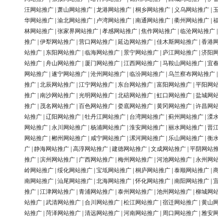
汪网站推广
|
萧山网站推广
|
龙港网站推广
|
桐乡网站推广
|
义乌网站推广
|
华网站推广
|
渝北网站推广
|
卢湾网站推广
|
南通网站推广
|
衢州网站推广
|
林网站推广
|
张家界网站推广
|
孝感网站推广
|
焦作网站推广
|
临沧网站推广
推广
|
伊犁网站推广
|
营口网站推广
|
延边网站推广
|
佳木斯网站推广
|
香港
站推广
|
东阳网站推广
|
临海网站推广
|
景宁网站推广
|
庐江网站推广
|
济阳
站推广
|
舟山网站推广
|
厦门网站推广
|
江西网站推广
|
马鞍山网站推广
|
宜
网站推广
|
遂宁网站推广
|
沧州网站推广
|
临汾网站推广
|
乌兰察布网站推广
推广
|
北辰网站推广
|
江宁网站推广
|
东台网站推广
|
富阳网站推广
|
平阳网
推广
|
南沙网站推广
|
光明网站推广
|
北碚网站推广
|
虹口网站推广
|
盐城网
推广
|
茂名网站推广
|
百色网站推广
|
娄底网站推广
|
黄冈网站推广
|
许昌网
站推广
|
辽阳网站推广
|
牡丹江网站推广
|
台湾网站推广
|
蓟州网站推广
|
溧
网站推广
|
永川网站推广
|
杨浦网站推广
|
淮安网站推广
|
丽水网站推广
|
晋
网站推广
|
郴州网站推广
|
咸宁网站推广
|
漯河网站推广
|
乐山网站推广
|
衡
广
|
静海网站推广
|
高淳网站推广
|
建德网站推广
|
文成网站推广
|
平阴网站
推广
|
滨州网站推广
|
广西网站推广
|
梅州网站推广
|
河池网站推广
|
永州网
岭网站推广
|
绥化网站推广
|
宝坻网站推广
|
桐庐网站推广
|
泰顺网站推广
|
南网站推广
|
汕尾网站推广
|
北海网站推广
|
怀化网站推广
|
南阳网站推广
|
推广
|
江津网站推广
|
青浦网站推广
|
泰州网站推广
|
池州网站推广
|
柳城网
站推广
|
武清网站推广
|
合川网站推广
|
松江网站推广
|
宿迁网站推广
|
黄山
站推广
|
菏泽网站推广
|
清远网站推广
|
河南网站推广
|
周口网站推广
|
雅安