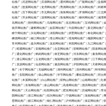
站推广
|
武进网站推广
|
滨湖网站推广
|
通州网站推广
|
广陵网站推广
|
盐都
站推广
|
慈溪网站推广
|
龙湾网站推广
|
秀洲网站推广
|
长兴网站推广
|
柯桥
站推广
|
历下网站推广
|
市北网站推广
|
海珠网站推广
|
罗湖网站推广
|
江北
站推广
|
萍乡网站推广
|
淄博网站推广
|
珠海网站推广
|
柳州网站推广
|
湘潭
岛网站推广
|
朔州网站推广
|
乌海网站推广
|
吴忠网站推广
|
宝鸡网站推广
|
南开网站推广
|
建邺网站推广
|
姑苏网站推广
|
句容网站推广
|
新北网站推广
睢宁网站推广
|
兴化网站推广
|
沭阳网站推广
|
拱墅网站推广
|
奉化网站推广
嵊泗网站推广
|
椒江网站推广
|
缙云网站推广
|
瑶海网站推广
|
槐荫网站推广
常州网站推广
|
嘉兴网站推广
|
龙岩网站推广
|
阜阳网站推广
|
九江网站推广
广
|
昭通网站推广
|
安顺网站推广
|
自贡网站推广
|
邯郸网站推广
|
阳泉网站
广
|
通化网站推广
|
鹤岗网站推广
|
林芝网站推广
|
河东网站推广
|
秦淮网站
广
|
灌云网站推广
|
云龙网站推广
|
海陵网站推广
|
泗阳网站推广
|
江干网站
广
|
龙游网站推广
|
仙居网站推广
|
遂昌网站推广
|
庐阳网站推广
|
天桥网站
推广
|
长宁网站推广
|
无锡网站推广
|
湖州网站推广
|
漳州网站推广
|
蚌埠网
推广
|
安阳网站推广
|
保山网站推广
|
毕节网站推广
|
攀枝花网站推广
|
邢台
站推广
|
本溪网站推广
|
白山网站推广
|
双鸭山网站推广
|
山南网站推广
|
红
网站推广
|
东海网站推广
|
泉山网站推广
|
高港网站推广
|
泗洪网站推广
|
西
网站推广
|
天台网站推广
|
松阳网站推广
|
肥东网站推广
|
历城网站推广
|
李
阴网站推广
|
浙江网站推广
|
绍兴网站推广
|
宁德网站推广
|
淮南网站推广
|
壁网站推广
|
丽江网站推广
|
铜仁网站推广
|
泸州网站推广
|
保定网站推广
|