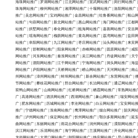
海珠网站推广
|
罗湖网站推广
|
江北网站推广
|
宣武网站推广
|
闵行网站推广
珠海网站推广
|
柳州网站推广
|
湘潭网站推广
|
十堰网站推广
|
洛阳网站推广
推广
|
吴忠网站推广
|
宝鸡网站推广
|
金昌网站推广
|
吐鲁番网站推广
|
鞍山
站推广
|
句容网站推广
|
新北网站推广
|
惠山网站推广
|
海门网站推广
|
江都
站推广
|
拱墅网站推广
|
奉化网站推广
|
瓯海网站推广
|
嘉善网站推广
|
安吉
站推广
|
瑶海网站推广
|
槐荫网站推广
|
黄岛网站推广
|
荔湾网站推广
|
盐田
站推广
|
阜阳网站推广
|
九江网站推广
|
枣庄网站推广
|
汕头网站推广
|
来宾
网站推广
|
邯郸网站推广
|
阳泉网站推广
|
赤峰网站推广
|
固原网站推广
|
咸
网站推广
|
河东网站推广
|
秦淮网站推广
|
吴江网站推广
|
丹徒网站推广
|
天
网站推广
|
泗阳网站推广
|
江干网站推广
|
宁海网站推广
|
洞头网站推广
|
海
网站推广
|
庐阳网站推广
|
天桥网站推广
|
崂山网站推广
|
天河网站推广
|
南
州网站推广
|
漳州网站推广
|
蚌埠网站推广
|
新余网站推广
|
东营网站推广
|
节网站推广
|
攀枝花网站推广
|
邢台网站推广
|
长治网站推广
|
通辽网站推广
双鸭山网站推广
|
山南网站推广
|
红桥网站推广
|
栖霞网站推广
|
常熟网站推
广
|
高港网站推广
|
泗洪网站推广
|
西湖网站推广
|
象山网站推广
|
瑞安网站
广
|
肥东网站推广
|
历城网站推广
|
李沧网站推广
|
白云网站推广
|
宝安网站
推广
|
宁德网站推广
|
淮南网站推广
|
鹰潭网站推广
|
烟台网站推广
|
韶关网
推广
|
泸州网站推广
|
保定网站推广
|
忻州网站推广
|
鄂尔多斯网站推广
|
延
曲网站推广
|
东丽网站推广
|
雨花台网站推广
|
润州网站推广
|
溧阳网站推广
滨江网站推广
|
乐清网站推广
|
海宁网站推广
|
兰溪网站推广
|
开化网站推广
龙岗网站推广
|
大渡口网站推广
|
朝阳网站推广
|
静安网站推广
|
昆山网站推