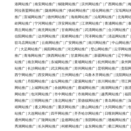
港网站推广
|
南安网站推广
|
铜陵网站推广
|
滨州网站推广
|
广西网站推广
|
阿拉善盟网站推广
|
陇南网站推广
|
铁岭网站推广
|
绥化网站推广
|
宝坻网站
推广
|
宣城网站推广
|
德州网站推广
|
海南网站推广
|
汕尾网站推广
|
北海网
岭网站推广
|
宁河网站推广
|
淳安网站推广
|
江津网站推广
|
青浦网站推广
|
商丘网站推广
|
南充网站推广
|
甘南网站推广
|
武清网站推广
|
合川网站推广
信阳网站推广
|
达州网站推广
|
双桥网站推广
|
菏泽网站推广
|
清远网站推广
驻马店网站推广
|
云南网站推广
|
广安网站推广
|
南川网站推广
|
中山网站推
广
|
大足网站推广
|
揭阳网站推广
|
河北网站推广
|
璧山网站推广
|
云浮网站
推广
|
青海网站推广
|
陕西网站推广
|
甘肃网站推广
|
新疆网站推广
|
辽宁网
站推广
|
南京网站推广
|
东城网站推广
|
黄埔网站推广
|
杭州网站推广
|
泉州
站推广
|
长沙网站推广
|
武汉网站推广
|
郑州网站推广
|
昆明网站推广
|
贵阳
西宁网站推广
|
西安网站推广
|
兰州网站推广
|
乌鲁木齐网站推广
|
沈阳网站
站推广
|
丹阳网站推广
|
金坛网站推广
|
梁溪网站推广
|
崇川网站推广
|
邗江
网站推广
|
上城网站推广
|
余姚网站推广
|
鹿城网站推广
|
南湖网站推广
|
德
网站推广
|
包河网站推广
|
市中网站推广
|
市南网站推广
|
越秀网站推广
|
福
网站推广
|
三明网站推广
|
淮北网站推广
|
景德镇网站推广
|
青岛网站推广
|
靖网站推广
|
遵义网站推广
|
重庆网站推广
|
唐山网站推广
|
大同网站推广
|
站推广
|
大连网站推广
|
四平网站推广
|
齐齐哈尔网站推广
|
日喀则网站推广
通州网站推广
|
广陵网站推广
|
盐都网站推广
|
淮阴网站推广
|
赣榆网站推广
秀洲网站推广
|
长兴网站推广
|
柯桥网站推广
|
金东网站推广
|
衢江网站推广