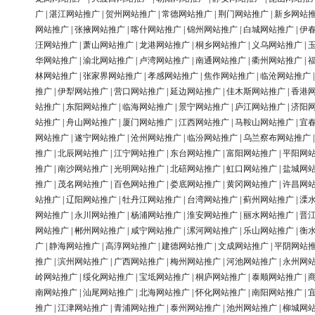
广
|
湛江网站推广
|
贺州网站推广
|
常德网站推广
|
荆门网站推广
|
新乡网站
网站推广
|
张掖网站推广
|
喀什网站推广
|
锦州网站推广
|
白城网站推广
|
伊
汪网站推广
|
萧山网站推广
|
龙港网站推广
|
桐乡网站推广
|
义乌网站推广
|
华网站推广
|
渝北网站推广
|
卢湾网站推广
|
南通网站推广
|
衢州网站推广
|
林网站推广
|
张家界网站推广
|
孝感网站推广
|
焦作网站推广
|
临沧网站推广
推广
|
伊犁网站推广
|
营口网站推广
|
延边网站推广
|
佳木斯网站推广
|
香港
站推广
|
东阳网站推广
|
临海网站推广
|
景宁网站推广
|
庐江网站推广
|
济阳
站推广
|
舟山网站推广
|
厦门网站推广
|
江西网站推广
|
马鞍山网站推广
|
宜
网站推广
|
遂宁网站推广
|
沧州网站推广
|
临汾网站推广
|
乌兰察布网站推广
推广
|
北辰网站推广
|
江宁网站推广
|
东台网站推广
|
富阳网站推广
|
平阳网
推广
|
南沙网站推广
|
光明网站推广
|
北碚网站推广
|
虹口网站推广
|
盐城网
推广
|
茂名网站推广
|
百色网站推广
|
娄底网站推广
|
黄冈网站推广
|
许昌网
站推广
|
辽阳网站推广
|
牡丹江网站推广
|
台湾网站推广
|
蓟州网站推广
|
溧
网站推广
|
永川网站推广
|
杨浦网站推广
|
淮安网站推广
|
丽水网站推广
|
晋
网站推广
|
郴州网站推广
|
咸宁网站推广
|
漯河网站推广
|
乐山网站推广
|
衡
广
|
静海网站推广
|
高淳网站推广
|
建德网站推广
|
文成网站推广
|
平阴网站
推广
|
滨州网站推广
|
广西网站推广
|
梅州网站推广
|
河池网站推广
|
永州网
岭网站推广
|
绥化网站推广
|
宝坻网站推广
|
桐庐网站推广
|
泰顺网站推广
|
南网站推广
|
汕尾网站推广
|
北海网站推广
|
怀化网站推广
|
南阳网站推广
|
推广
|
江津网站推广
|
青浦网站推广
|
泰州网站推广
|
池州网站推广
|
柳城网