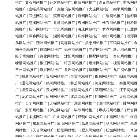
推广
|
黄石网站推广
|
开封网站推广
|
曲靖网站推广
|
遵义网站推广
|
重庆网
站推广
|
嘉峪关网站推广
|
克拉玛依网站推广
|
大连网站推广
|
四平网站推广
站推广
|
武进网站推广
|
滨湖网站推广
|
通州网站推广
|
广陵网站推广
|
盐都
站推广
|
慈溪网站推广
|
龙湾网站推广
|
秀洲网站推广
|
长兴网站推广
|
柯桥
站推广
|
历下网站推广
|
市北网站推广
|
海珠网站推广
|
罗湖网站推广
|
江北
站推广
|
萍乡网站推广
|
淄博网站推广
|
珠海网站推广
|
柳州网站推广
|
湘潭
岛网站推广
|
朔州网站推广
|
乌海网站推广
|
吴忠网站推广
|
宝鸡网站推广
|
南开网站推广
|
建邺网站推广
|
姑苏网站推广
|
句容网站推广
|
新北网站推广
睢宁网站推广
|
兴化网站推广
|
沭阳网站推广
|
拱墅网站推广
|
奉化网站推广
嵊泗网站推广
|
椒江网站推广
|
缙云网站推广
|
瑶海网站推广
|
槐荫网站推广
常州网站推广
|
嘉兴网站推广
|
龙岩网站推广
|
阜阳网站推广
|
九江网站推广
广
|
昭通网站推广
|
安顺网站推广
|
自贡网站推广
|
邯郸网站推广
|
阳泉网站
广
|
通化网站推广
|
鹤岗网站推广
|
林芝网站推广
|
河东网站推广
|
秦淮网站
广
|
灌云网站推广
|
云龙网站推广
|
海陵网站推广
|
泗阳网站推广
|
江干网站
广
|
龙游网站推广
|
仙居网站推广
|
遂昌网站推广
|
庐阳网站推广
|
天桥网站
推广
|
长宁网站推广
|
无锡网站推广
|
湖州网站推广
|
漳州网站推广
|
蚌埠网
推广
|
安阳网站推广
|
保山网站推广
|
毕节网站推广
|
攀枝花网站推广
|
邢台
站推广
|
本溪网站推广
|
白山网站推广
|
双鸭山网站推广
|
山南网站推广
|
红
网站推广
|
东海网站推广
|
泉山网站推广
|
高港网站推广
|
泗洪网站推广
|
西
网站推广
|
天台网站推广
|
松阳网站推广
|
肥东网站推广
|
历城网站推广
|
李