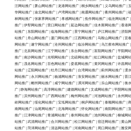
汪网站推广
|
萧山网站推广
|
龙港网站推广
|
桐乡网站推广
|
义乌网站推广
|
华网站推广
|
渝北网站推广
|
卢湾网站推广
|
南通网站推广
|
衢州网站推广
|
林网站推广
|
张家界网站推广
|
孝感网站推广
|
焦作网站推广
|
临沧网站推广
推广
|
伊犁网站推广
|
营口网站推广
|
延边网站推广
|
佳木斯网站推广
|
香港
站推广
|
东阳网站推广
|
临海网站推广
|
景宁网站推广
|
庐江网站推广
|
济阳
站推广
|
舟山网站推广
|
厦门网站推广
|
江西网站推广
|
马鞍山网站推广
|
宜
网站推广
|
遂宁网站推广
|
沧州网站推广
|
临汾网站推广
|
乌兰察布网站推广
推广
|
北辰网站推广
|
江宁网站推广
|
东台网站推广
|
富阳网站推广
|
平阳网
推广
|
南沙网站推广
|
光明网站推广
|
北碚网站推广
|
虹口网站推广
|
盐城网
推广
|
茂名网站推广
|
百色网站推广
|
娄底网站推广
|
黄冈网站推广
|
许昌网
站推广
|
辽阳网站推广
|
牡丹江网站推广
|
台湾网站推广
|
蓟州网站推广
|
溧
网站推广
|
永川网站推广
|
杨浦网站推广
|
淮安网站推广
|
丽水网站推广
|
晋
网站推广
|
郴州网站推广
|
咸宁网站推广
|
漯河网站推广
|
乐山网站推广
|
衡
广
|
静海网站推广
|
高淳网站推广
|
建德网站推广
|
文成网站推广
|
平阴网站
推广
|
滨州网站推广
|
广西网站推广
|
梅州网站推广
|
河池网站推广
|
永州网
岭网站推广
|
绥化网站推广
|
宝坻网站推广
|
桐庐网站推广
|
泰顺网站推广
|
南网站推广
|
汕尾网站推广
|
北海网站推广
|
怀化网站推广
|
南阳网站推广
|
推广
|
江津网站推广
|
青浦网站推广
|
泰州网站推广
|
池州网站推广
|
柳城网
站推广
|
武清网站推广
|
合川网站推广
|
松江网站推广
|
宿迁网站推广
|
黄山
站推广
|
菏泽网站推广
|
清远网站推广
|
河南网站推广
|
周口网站推广
|
雅安