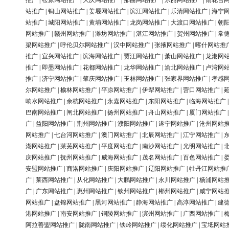
推广
|
松原网站推广
|
大庆网站推广
|
那曲网站推广
|
东丽网站推广
|
雨花台
站推广
|
铜山网站推广
|
姜堰网站推广
|
滨江网站推广
|
乐清网站推广
|
海宁
站推广
|
城阳网站推广
|
黄埔网站推广
|
龙岗网站推广
|
大渡口网站推广
|
朝
网站推广
|
赣州网站推广
|
潍坊网站推广
|
湛江网站推广
|
贺州网站推广
|
常
梁网站推广
|
呼伦贝尔网站推广
|
汉中网站推广
|
张掖网站推广
|
喀什网站推
推广
|
宜兴网站推广
|
滨海网站推广
|
贾汪网站推广
|
萧山网站推广
|
龙港网
推广
|
即墨网站推广
|
花都网站推广
|
龙华网站推广
|
渝北网站推广
|
卢湾网
推广
|
济宁网站推广
|
肇庆网站推广
|
玉林网站推广
|
张家界网站推广
|
孝感
尔网站推广
|
榆林网站推广
|
平凉网站推广
|
伊犁网站推广
|
营口网站推广
|
响水网站推广
|
余杭网站推广
|
永嘉网站推广
|
东阳网站推广
|
临海网站推广
巴南网站推广
|
闸北网站推广
|
扬州网站推广
|
舟山网站推广
|
厦门网站推广
广
|
益阳网站推广
|
荆州网站推广
|
濮阳网站推广
|
遂宁网站推广
|
沧州网站
网站推广
|
七台河网站推广
|
澳门网站推广
|
北辰网站推广
|
江宁网站推广
|
湖网站推广
|
莱芜网站推广
|
平度网站推广
|
南沙网站推广
|
光明网站推广
|
庆网站推广
|
抚州网站推广
|
威海网站推广
|
茂名网站推广
|
百色网站推广
|
安盟网站推广
|
商洛网站推广
|
庆阳网站推广
|
辽阳网站推广
|
牡丹江网站推
广
|
莱西网站推广
|
从化网站推广
|
大鹏网站推广
|
永川网站推广
|
杨浦网站
广
|
广东网站推广
|
惠州网站推广
|
钦州网站推广
|
郴州网站推广
|
咸宁网站
网站推广
|
盘锦网站推广
|
黑河网站推广
|
静海网站推广
|
高淳网站推广
|
建
港网站推广
|
南安网站推广
|
铜陵网站推广
|
滨州网站推广
|
广西网站推广
|
阿拉善盟网站推广
|
陇南网站推广
|
铁岭网站推广
|
绥化网站推广
|
宝坻网站