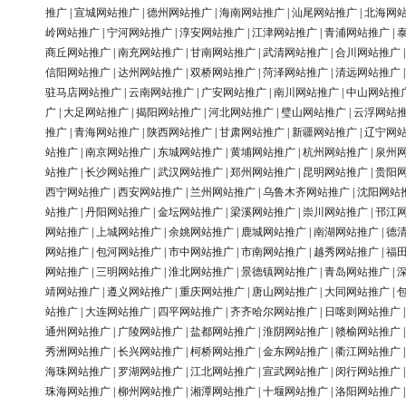
推广
|
宣城网站推广
|
德州网站推广
|
海南网站推广
|
汕尾网站推广
|
北海网
岭网站推广
|
宁河网站推广
|
淳安网站推广
|
江津网站推广
|
青浦网站推广
|
商丘网站推广
|
南充网站推广
|
甘南网站推广
|
武清网站推广
|
合川网站推广
信阳网站推广
|
达州网站推广
|
双桥网站推广
|
菏泽网站推广
|
清远网站推广
驻马店网站推广
|
云南网站推广
|
广安网站推广
|
南川网站推广
|
中山网站推
广
|
大足网站推广
|
揭阳网站推广
|
河北网站推广
|
璧山网站推广
|
云浮网站
推广
|
青海网站推广
|
陕西网站推广
|
甘肃网站推广
|
新疆网站推广
|
辽宁网
站推广
|
南京网站推广
|
东城网站推广
|
黄埔网站推广
|
杭州网站推广
|
泉州
站推广
|
长沙网站推广
|
武汉网站推广
|
郑州网站推广
|
昆明网站推广
|
贵阳
西宁网站推广
|
西安网站推广
|
兰州网站推广
|
乌鲁木齐网站推广
|
沈阳网站
站推广
|
丹阳网站推广
|
金坛网站推广
|
梁溪网站推广
|
崇川网站推广
|
邗江
网站推广
|
上城网站推广
|
余姚网站推广
|
鹿城网站推广
|
南湖网站推广
|
德
网站推广
|
包河网站推广
|
市中网站推广
|
市南网站推广
|
越秀网站推广
|
福
网站推广
|
三明网站推广
|
淮北网站推广
|
景德镇网站推广
|
青岛网站推广
|
靖网站推广
|
遵义网站推广
|
重庆网站推广
|
唐山网站推广
|
大同网站推广
|
站推广
|
大连网站推广
|
四平网站推广
|
齐齐哈尔网站推广
|
日喀则网站推广
通州网站推广
|
广陵网站推广
|
盐都网站推广
|
淮阴网站推广
|
赣榆网站推广
秀洲网站推广
|
长兴网站推广
|
柯桥网站推广
|
金东网站推广
|
衢江网站推广
海珠网站推广
|
罗湖网站推广
|
江北网站推广
|
宣武网站推广
|
闵行网站推广
珠海网站推广
|
柳州网站推广
|
湘潭网站推广
|
十堰网站推广
|
洛阳网站推广