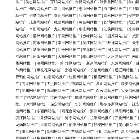
推广
|
吴忠网站推广
|
宝鸡网站推广
|
金昌网站推广
|
吐鲁番网站推广
|
鞍山
站推广
|
句容网站推广
|
新北网站推广
|
惠山网站推广
|
海门网站推广
|
江都
站推广
|
拱墅网站推广
|
奉化网站推广
|
瓯海网站推广
|
嘉善网站推广
|
安吉
站推广
|
瑶海网站推广
|
槐荫网站推广
|
黄岛网站推广
|
荔湾网站推广
|
盐田
站推广
|
阜阳网站推广
|
九江网站推广
|
枣庄网站推广
|
汕头网站推广
|
来宾
网站推广
|
邯郸网站推广
|
阳泉网站推广
|
赤峰网站推广
|
固原网站推广
|
咸
网站推广
|
河东网站推广
|
秦淮网站推广
|
吴江网站推广
|
丹徒网站推广
|
天
网站推广
|
泗阳网站推广
|
江干网站推广
|
宁海网站推广
|
洞头网站推广
|
海
网站推广
|
庐阳网站推广
|
天桥网站推广
|
崂山网站推广
|
天河网站推广
|
南
州网站推广
|
漳州网站推广
|
蚌埠网站推广
|
新余网站推广
|
东营网站推广
|
节网站推广
|
攀枝花网站推广
|
邢台网站推广
|
长治网站推广
|
通辽网站推广
双鸭山网站推广
|
山南网站推广
|
红桥网站推广
|
栖霞网站推广
|
常熟网站推
广
|
高港网站推广
|
泗洪网站推广
|
西湖网站推广
|
象山网站推广
|
瑞安网站
广
|
肥东网站推广
|
历城网站推广
|
李沧网站推广
|
白云网站推广
|
宝安网站
推广
|
宁德网站推广
|
淮南网站推广
|
鹰潭网站推广
|
烟台网站推广
|
韶关网
推广
|
泸州网站推广
|
保定网站推广
|
忻州网站推广
|
鄂尔多斯网站推广
|
延
曲网站推广
|
东丽网站推广
|
雨花台网站推广
|
润州网站推广
|
溧阳网站推广
滨江网站推广
|
乐清网站推广
|
海宁网站推广
|
兰溪网站推广
|
开化网站推广
龙岗网站推广
|
大渡口网站推广
|
朝阳网站推广
|
静安网站推广
|
昆山网站推
广
|
湛江网站推广
|
贺州网站推广
|
常德网站推广
|
荆门网站推广
|
新乡网站
网站推广
|
张掖网站推广
|
喀什网站推广
|
锦州网站推广
|
白城网站推广
|
伊