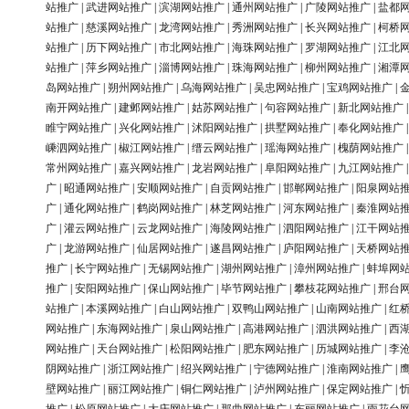
站推广
|
武进网站推广
|
滨湖网站推广
|
通州网站推广
|
广陵网站推广
|
盐都
站推广
|
慈溪网站推广
|
龙湾网站推广
|
秀洲网站推广
|
长兴网站推广
|
柯桥
站推广
|
历下网站推广
|
市北网站推广
|
海珠网站推广
|
罗湖网站推广
|
江北
站推广
|
萍乡网站推广
|
淄博网站推广
|
珠海网站推广
|
柳州网站推广
|
湘潭
岛网站推广
|
朔州网站推广
|
乌海网站推广
|
吴忠网站推广
|
宝鸡网站推广
|
南开网站推广
|
建邺网站推广
|
姑苏网站推广
|
句容网站推广
|
新北网站推广
睢宁网站推广
|
兴化网站推广
|
沭阳网站推广
|
拱墅网站推广
|
奉化网站推广
嵊泗网站推广
|
椒江网站推广
|
缙云网站推广
|
瑶海网站推广
|
槐荫网站推广
常州网站推广
|
嘉兴网站推广
|
龙岩网站推广
|
阜阳网站推广
|
九江网站推广
广
|
昭通网站推广
|
安顺网站推广
|
自贡网站推广
|
邯郸网站推广
|
阳泉网站
广
|
通化网站推广
|
鹤岗网站推广
|
林芝网站推广
|
河东网站推广
|
秦淮网站
广
|
灌云网站推广
|
云龙网站推广
|
海陵网站推广
|
泗阳网站推广
|
江干网站
广
|
龙游网站推广
|
仙居网站推广
|
遂昌网站推广
|
庐阳网站推广
|
天桥网站
推广
|
长宁网站推广
|
无锡网站推广
|
湖州网站推广
|
漳州网站推广
|
蚌埠网
推广
|
安阳网站推广
|
保山网站推广
|
毕节网站推广
|
攀枝花网站推广
|
邢台
站推广
|
本溪网站推广
|
白山网站推广
|
双鸭山网站推广
|
山南网站推广
|
红
网站推广
|
东海网站推广
|
泉山网站推广
|
高港网站推广
|
泗洪网站推广
|
西
网站推广
|
天台网站推广
|
松阳网站推广
|
肥东网站推广
|
历城网站推广
|
李
阴网站推广
|
浙江网站推广
|
绍兴网站推广
|
宁德网站推广
|
淮南网站推广
|
壁网站推广
|
丽江网站推广
|
铜仁网站推广
|
泸州网站推广
|
保定网站推广
|