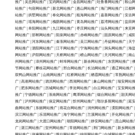
推广
|
吴忠网站推广
|
宝鸡网站推广
|
金昌网站推广
|
吐鲁番网站推广
|
鞍山
站推广
|
句容网站推广
|
新北网站推广
|
惠山网站推广
|
海门网站推广
|
江都
站推广
|
拱墅网站推广
|
奉化网站推广
|
瓯海网站推广
|
嘉善网站推广
|
安吉
站推广
|
瑶海网站推广
|
槐荫网站推广
|
黄岛网站推广
|
荔湾网站推广
|
盐田
站推广
|
阜阳网站推广
|
九江网站推广
|
枣庄网站推广
|
汕头网站推广
|
来宾
网站推广
|
邯郸网站推广
|
阳泉网站推广
|
赤峰网站推广
|
固原网站推广
|
咸
网站推广
|
河东网站推广
|
秦淮网站推广
|
吴江网站推广
|
丹徒网站推广
|
天
网站推广
|
泗阳网站推广
|
江干网站推广
|
宁海网站推广
|
洞头网站推广
|
海
网站推广
|
庐阳网站推广
|
天桥网站推广
|
崂山网站推广
|
天河网站推广
|
南
州网站推广
|
漳州网站推广
|
蚌埠网站推广
|
新余网站推广
|
东营网站推广
|
节网站推广
|
攀枝花网站推广
|
邢台网站推广
|
长治网站推广
|
通辽网站推广
双鸭山网站推广
|
山南网站推广
|
红桥网站推广
|
栖霞网站推广
|
常熟网站推
广
|
高港网站推广
|
泗洪网站推广
|
西湖网站推广
|
象山网站推广
|
瑞安网站
广
|
肥东网站推广
|
历城网站推广
|
李沧网站推广
|
白云网站推广
|
宝安网站
推广
|
宁德网站推广
|
淮南网站推广
|
鹰潭网站推广
|
烟台网站推广
|
韶关网
推广
|
泸州网站推广
|
保定网站推广
|
忻州网站推广
|
鄂尔多斯网站推广
|
延
曲网站推广
|
东丽网站推广
|
雨花台网站推广
|
润州网站推广
|
溧阳网站推广
滨江网站推广
|
乐清网站推广
|
海宁网站推广
|
兰溪网站推广
|
开化网站推广
龙岗网站推广
|
大渡口网站推广
|
朝阳网站推广
|
静安网站推广
|
昆山网站推
广
|
湛江网站推广
|
贺州网站推广
|
常德网站推广
|
荆门网站推广
|
新乡网站
网站推广
|
张掖网站推广
|
喀什网站推广
|
锦州网站推广
|
白城网站推广
|
伊