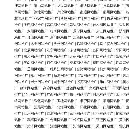
汪网站推广
|
萧山网站推广
|
龙港网站推广
|
桐乡网站推广
|
义乌网站推广
|
华网站推广
|
渝北网站推广
|
卢湾网站推广
|
南通网站推广
|
衢州网站推广
|
林网站推广
|
张家界网站推广
|
孝感网站推广
|
焦作网站推广
|
临沧网站推广
推广
|
伊犁网站推广
|
营口网站推广
|
延边网站推广
|
佳木斯网站推广
|
香港
站推广
|
东阳网站推广
|
临海网站推广
|
景宁网站推广
|
庐江网站推广
|
济阳
站推广
|
舟山网站推广
|
厦门网站推广
|
江西网站推广
|
马鞍山网站推广
|
宜
网站推广
|
遂宁网站推广
|
沧州网站推广
|
临汾网站推广
|
乌兰察布网站推广
推广
|
北辰网站推广
|
江宁网站推广
|
东台网站推广
|
富阳网站推广
|
平阳网
推广
|
南沙网站推广
|
光明网站推广
|
北碚网站推广
|
虹口网站推广
|
盐城网
推广
|
茂名网站推广
|
百色网站推广
|
娄底网站推广
|
黄冈网站推广
|
许昌网
站推广
|
辽阳网站推广
|
牡丹江网站推广
|
台湾网站推广
|
蓟州网站推广
|
溧
网站推广
|
永川网站推广
|
杨浦网站推广
|
淮安网站推广
|
丽水网站推广
|
晋
网站推广
|
郴州网站推广
|
咸宁网站推广
|
漯河网站推广
|
乐山网站推广
|
衡
广
|
静海网站推广
|
高淳网站推广
|
建德网站推广
|
文成网站推广
|
平阴网站
推广
|
滨州网站推广
|
广西网站推广
|
梅州网站推广
|
河池网站推广
|
永州网
岭网站推广
|
绥化网站推广
|
宝坻网站推广
|
桐庐网站推广
|
泰顺网站推广
|
南网站推广
|
汕尾网站推广
|
北海网站推广
|
怀化网站推广
|
南阳网站推广
|
推广
|
江津网站推广
|
青浦网站推广
|
泰州网站推广
|
池州网站推广
|
柳城网
站推广
|
武清网站推广
|
合川网站推广
|
松江网站推广
|
宿迁网站推广
|
黄山
站推广
|
菏泽网站推广
|
清远网站推广
|
河南网站推广
|
周口网站推广
|
雅安