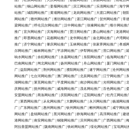
推广
|
松原网站推广
|
大庆网站推广
|
那曲网站推广
|
东丽网站推广
|
雨花台
站推广
|
铜山网站推广
|
姜堰网站推广
|
滨江网站推广
|
乐清网站推广
|
海宁
站推广
|
城阳网站推广
|
黄埔网站推广
|
龙岗网站推广
|
大渡口网站推广
|
朝
网站推广
|
赣州网站推广
|
潍坊网站推广
|
湛江网站推广
|
贺州网站推广
|
常
梁网站推广
|
呼伦贝尔网站推广
|
汉中网站推广
|
张掖网站推广
|
喀什网站推
推广
|
宜兴网站推广
|
滨海网站推广
|
贾汪网站推广
|
萧山网站推广
|
龙港网
推广
|
即墨网站推广
|
花都网站推广
|
龙华网站推广
|
渝北网站推广
|
卢湾网
推广
|
济宁网站推广
|
肇庆网站推广
|
玉林网站推广
|
张家界网站推广
|
孝感
尔网站推广
|
榆林网站推广
|
平凉网站推广
|
伊犁网站推广
|
营口网站推广
|
响水网站推广
|
余杭网站推广
|
永嘉网站推广
|
东阳网站推广
|
临海网站推广
巴南网站推广
|
闸北网站推广
|
扬州网站推广
|
舟山网站推广
|
厦门网站推广
广
|
益阳网站推广
|
荆州网站推广
|
濮阳网站推广
|
遂宁网站推广
|
沧州网站
网站推广
|
七台河网站推广
|
澳门网站推广
|
北辰网站推广
|
江宁网站推广
|
湖网站推广
|
莱芜网站推广
|
平度网站推广
|
南沙网站推广
|
光明网站推广
|
庆网站推广
|
抚州网站推广
|
威海网站推广
|
茂名网站推广
|
百色网站推广
|
安盟网站推广
|
商洛网站推广
|
庆阳网站推广
|
辽阳网站推广
|
牡丹江网站推
广
|
莱西网站推广
|
从化网站推广
|
大鹏网站推广
|
永川网站推广
|
杨浦网站
广
|
广东网站推广
|
惠州网站推广
|
钦州网站推广
|
郴州网站推广
|
咸宁网站
网站推广
|
盘锦网站推广
|
黑河网站推广
|
静海网站推广
|
高淳网站推广
|
建
港网站推广
|
南安网站推广
|
铜陵网站推广
|
滨州网站推广
|
广西网站推广
|
阿拉善盟网站推广
|
陇南网站推广
|
铁岭网站推广
|
绥化网站推广
|
宝坻网站