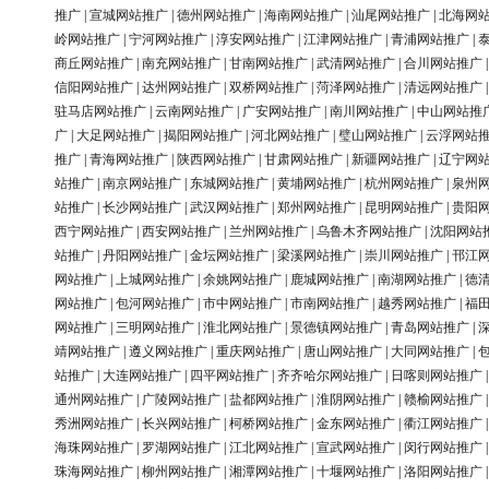
推广
|
宣城网站推广
|
德州网站推广
|
海南网站推广
|
汕尾网站推广
|
北海网
岭网站推广
|
宁河网站推广
|
淳安网站推广
|
江津网站推广
|
青浦网站推广
|
商丘网站推广
|
南充网站推广
|
甘南网站推广
|
武清网站推广
|
合川网站推广
信阳网站推广
|
达州网站推广
|
双桥网站推广
|
菏泽网站推广
|
清远网站推广
驻马店网站推广
|
云南网站推广
|
广安网站推广
|
南川网站推广
|
中山网站推
广
|
大足网站推广
|
揭阳网站推广
|
河北网站推广
|
璧山网站推广
|
云浮网站
推广
|
青海网站推广
|
陕西网站推广
|
甘肃网站推广
|
新疆网站推广
|
辽宁网
站推广
|
南京网站推广
|
东城网站推广
|
黄埔网站推广
|
杭州网站推广
|
泉州
站推广
|
长沙网站推广
|
武汉网站推广
|
郑州网站推广
|
昆明网站推广
|
贵阳
西宁网站推广
|
西安网站推广
|
兰州网站推广
|
乌鲁木齐网站推广
|
沈阳网站
站推广
|
丹阳网站推广
|
金坛网站推广
|
梁溪网站推广
|
崇川网站推广
|
邗江
网站推广
|
上城网站推广
|
余姚网站推广
|
鹿城网站推广
|
南湖网站推广
|
德
网站推广
|
包河网站推广
|
市中网站推广
|
市南网站推广
|
越秀网站推广
|
福
网站推广
|
三明网站推广
|
淮北网站推广
|
景德镇网站推广
|
青岛网站推广
|
靖网站推广
|
遵义网站推广
|
重庆网站推广
|
唐山网站推广
|
大同网站推广
|
站推广
|
大连网站推广
|
四平网站推广
|
齐齐哈尔网站推广
|
日喀则网站推广
通州网站推广
|
广陵网站推广
|
盐都网站推广
|
淮阴网站推广
|
赣榆网站推广
秀洲网站推广
|
长兴网站推广
|
柯桥网站推广
|
金东网站推广
|
衢江网站推广
海珠网站推广
|
罗湖网站推广
|
江北网站推广
|
宣武网站推广
|
闵行网站推广
珠海网站推广
|
柳州网站推广
|
湘潭网站推广
|
十堰网站推广
|
洛阳网站推广