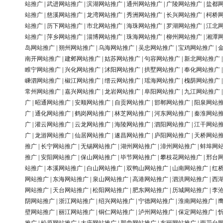
站推广
|
武进网站推广
|
滨湖网站推广
|
通州网站推广
|
广陵网站推广
|
盐都
站推广
|
慈溪网站推广
|
龙湾网站推广
|
秀洲网站推广
|
长兴网站推广
|
柯桥
站推广
|
历下网站推广
|
市北网站推广
|
海珠网站推广
|
罗湖网站推广
|
江北
站推广
|
萍乡网站推广
|
淄博网站推广
|
珠海网站推广
|
柳州网站推广
|
湘潭
岛网站推广
|
朔州网站推广
|
乌海网站推广
|
吴忠网站推广
|
宝鸡网站推广
|
南开网站推广
|
建邺网站推广
|
姑苏网站推广
|
句容网站推广
|
新北网站推广
睢宁网站推广
|
兴化网站推广
|
沭阳网站推广
|
拱墅网站推广
|
奉化网站推广
嵊泗网站推广
|
椒江网站推广
|
缙云网站推广
|
瑶海网站推广
|
槐荫网站推广
常州网站推广
|
嘉兴网站推广
|
龙岩网站推广
|
阜阳网站推广
|
九江网站推广
广
|
昭通网站推广
|
安顺网站推广
|
自贡网站推广
|
邯郸网站推广
|
阳泉网站
广
|
通化网站推广
|
鹤岗网站推广
|
林芝网站推广
|
河东网站推广
|
秦淮网站
广
|
灌云网站推广
|
云龙网站推广
|
海陵网站推广
|
泗阳网站推广
|
江干网站
广
|
龙游网站推广
|
仙居网站推广
|
遂昌网站推广
|
庐阳网站推广
|
天桥网站
推广
|
长宁网站推广
|
无锡网站推广
|
湖州网站推广
|
漳州网站推广
|
蚌埠网
推广
|
安阳网站推广
|
保山网站推广
|
毕节网站推广
|
攀枝花网站推广
|
邢台
站推广
|
本溪网站推广
|
白山网站推广
|
双鸭山网站推广
|
山南网站推广
|
红
网站推广
|
东海网站推广
|
泉山网站推广
|
高港网站推广
|
泗洪网站推广
|
西
网站推广
|
天台网站推广
|
松阳网站推广
|
肥东网站推广
|
历城网站推广
|
李
阴网站推广
|
浙江网站推广
|
绍兴网站推广
|
宁德网站推广
|
淮南网站推广
|
壁网站推广
|
丽江网站推广
|
铜仁网站推广
|
泸州网站推广
|
保定网站推广
|