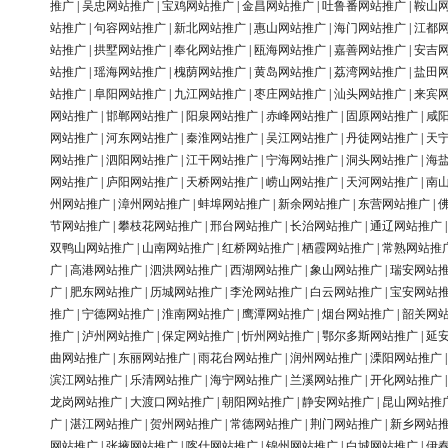
推广
|
吴忠网站推广
|
宝鸡网站推广
|
金昌网站推广
|
吐鲁番网站推广
|
鞍山
站推广
|
句容网站推广
|
新北网站推广
|
惠山网站推广
|
海门网站推广
|
江都
站推广
|
拱墅网站推广
|
奉化网站推广
|
瓯海网站推广
|
嘉善网站推广
|
安吉
站推广
|
瑶海网站推广
|
槐荫网站推广
|
黄岛网站推广
|
荔湾网站推广
|
盐田
站推广
|
阜阳网站推广
|
九江网站推广
|
枣庄网站推广
|
汕头网站推广
|
来宾
网站推广
|
邯郸网站推广
|
阳泉网站推广
|
赤峰网站推广
|
固原网站推广
|
咸
网站推广
|
河东网站推广
|
秦淮网站推广
|
吴江网站推广
|
丹徒网站推广
|
天
网站推广
|
泗阳网站推广
|
江干网站推广
|
宁海网站推广
|
洞头网站推广
|
海
网站推广
|
庐阳网站推广
|
天桥网站推广
|
崂山网站推广
|
天河网站推广
|
南
州网站推广
|
漳州网站推广
|
蚌埠网站推广
|
新余网站推广
|
东营网站推广
|
节网站推广
|
攀枝花网站推广
|
邢台网站推广
|
长治网站推广
|
通辽网站推广
双鸭山网站推广
|
山南网站推广
|
红桥网站推广
|
栖霞网站推广
|
常熟网站推
广
|
高港网站推广
|
泗洪网站推广
|
西湖网站推广
|
象山网站推广
|
瑞安网站
广
|
肥东网站推广
|
历城网站推广
|
李沧网站推广
|
白云网站推广
|
宝安网站
推广
|
宁德网站推广
|
淮南网站推广
|
鹰潭网站推广
|
烟台网站推广
|
韶关网
推广
|
泸州网站推广
|
保定网站推广
|
忻州网站推广
|
鄂尔多斯网站推广
|
延
曲网站推广
|
东丽网站推广
|
雨花台网站推广
|
润州网站推广
|
溧阳网站推广
滨江网站推广
|
乐清网站推广
|
海宁网站推广
|
兰溪网站推广
|
开化网站推广
龙岗网站推广
|
大渡口网站推广
|
朝阳网站推广
|
静安网站推广
|
昆山网站推
广
|
湛江网站推广
|
贺州网站推广
|
常德网站推广
|
荆门网站推广
|
新乡网站
网站推广
|
张掖网站推广
|
喀什网站推广
|
锦州网站推广
|
白城网站推广
|
伊