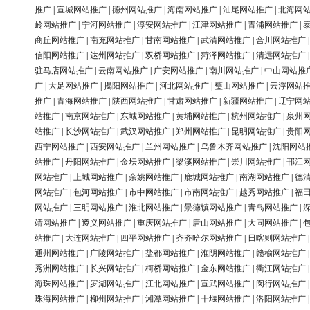
推广
|
宣城网站推广
|
德州网站推广
|
海南网站推广
|
汕尾网站推广
|
北海网
岭网站推广
|
宁河网站推广
|
淳安网站推广
|
江津网站推广
|
青浦网站推广
|
商丘网站推广
|
南充网站推广
|
甘南网站推广
|
武清网站推广
|
合川网站推广
信阳网站推广
|
达州网站推广
|
双桥网站推广
|
菏泽网站推广
|
清远网站推广
驻马店网站推广
|
云南网站推广
|
广安网站推广
|
南川网站推广
|
中山网站推
广
|
大足网站推广
|
揭阳网站推广
|
河北网站推广
|
璧山网站推广
|
云浮网站
推广
|
青海网站推广
|
陕西网站推广
|
甘肃网站推广
|
新疆网站推广
|
辽宁网
站推广
|
南京网站推广
|
东城网站推广
|
黄埔网站推广
|
杭州网站推广
|
泉州
站推广
|
长沙网站推广
|
武汉网站推广
|
郑州网站推广
|
昆明网站推广
|
贵阳
西宁网站推广
|
西安网站推广
|
兰州网站推广
|
乌鲁木齐网站推广
|
沈阳网站
站推广
|
丹阳网站推广
|
金坛网站推广
|
梁溪网站推广
|
崇川网站推广
|
邗江
网站推广
|
上城网站推广
|
余姚网站推广
|
鹿城网站推广
|
南湖网站推广
|
德
网站推广
|
包河网站推广
|
市中网站推广
|
市南网站推广
|
越秀网站推广
|
福
网站推广
|
三明网站推广
|
淮北网站推广
|
景德镇网站推广
|
青岛网站推广
|
靖网站推广
|
遵义网站推广
|
重庆网站推广
|
唐山网站推广
|
大同网站推广
|
站推广
|
大连网站推广
|
四平网站推广
|
齐齐哈尔网站推广
|
日喀则网站推广
通州网站推广
|
广陵网站推广
|
盐都网站推广
|
淮阴网站推广
|
赣榆网站推广
秀洲网站推广
|
长兴网站推广
|
柯桥网站推广
|
金东网站推广
|
衢江网站推广
海珠网站推广
|
罗湖网站推广
|
江北网站推广
|
宣武网站推广
|
闵行网站推广
珠海网站推广
|
柳州网站推广
|
湘潭网站推广
|
十堰网站推广
|
洛阳网站推广