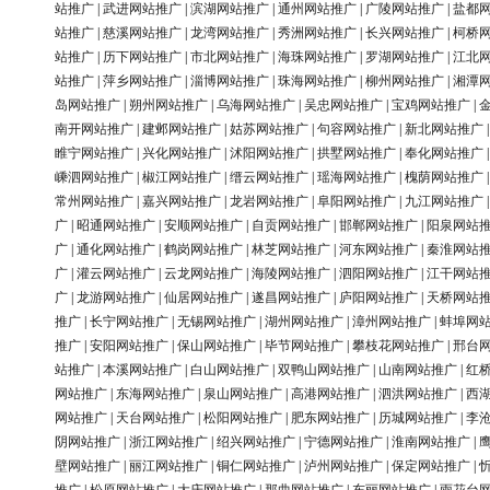
站推广
|
武进网站推广
|
滨湖网站推广
|
通州网站推广
|
广陵网站推广
|
盐都
站推广
|
慈溪网站推广
|
龙湾网站推广
|
秀洲网站推广
|
长兴网站推广
|
柯桥
站推广
|
历下网站推广
|
市北网站推广
|
海珠网站推广
|
罗湖网站推广
|
江北
站推广
|
萍乡网站推广
|
淄博网站推广
|
珠海网站推广
|
柳州网站推广
|
湘潭
岛网站推广
|
朔州网站推广
|
乌海网站推广
|
吴忠网站推广
|
宝鸡网站推广
|
南开网站推广
|
建邺网站推广
|
姑苏网站推广
|
句容网站推广
|
新北网站推广
睢宁网站推广
|
兴化网站推广
|
沭阳网站推广
|
拱墅网站推广
|
奉化网站推广
嵊泗网站推广
|
椒江网站推广
|
缙云网站推广
|
瑶海网站推广
|
槐荫网站推广
常州网站推广
|
嘉兴网站推广
|
龙岩网站推广
|
阜阳网站推广
|
九江网站推广
广
|
昭通网站推广
|
安顺网站推广
|
自贡网站推广
|
邯郸网站推广
|
阳泉网站
广
|
通化网站推广
|
鹤岗网站推广
|
林芝网站推广
|
河东网站推广
|
秦淮网站
广
|
灌云网站推广
|
云龙网站推广
|
海陵网站推广
|
泗阳网站推广
|
江干网站
广
|
龙游网站推广
|
仙居网站推广
|
遂昌网站推广
|
庐阳网站推广
|
天桥网站
推广
|
长宁网站推广
|
无锡网站推广
|
湖州网站推广
|
漳州网站推广
|
蚌埠网
推广
|
安阳网站推广
|
保山网站推广
|
毕节网站推广
|
攀枝花网站推广
|
邢台
站推广
|
本溪网站推广
|
白山网站推广
|
双鸭山网站推广
|
山南网站推广
|
红
网站推广
|
东海网站推广
|
泉山网站推广
|
高港网站推广
|
泗洪网站推广
|
西
网站推广
|
天台网站推广
|
松阳网站推广
|
肥东网站推广
|
历城网站推广
|
李
阴网站推广
|
浙江网站推广
|
绍兴网站推广
|
宁德网站推广
|
淮南网站推广
|
壁网站推广
|
丽江网站推广
|
铜仁网站推广
|
泸州网站推广
|
保定网站推广
|