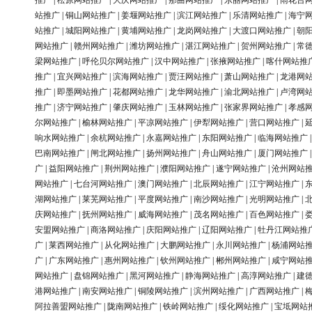
推广
|
松原网站推广
|
大庆网站推广
|
那曲网站推广
|
东丽网站推广
|
雨花台
站推广
|
铜山网站推广
|
姜堰网站推广
|
滨江网站推广
|
乐清网站推广
|
海宁
站推广
|
城阳网站推广
|
黄埔网站推广
|
龙岗网站推广
|
大渡口网站推广
|
朝
网站推广
|
赣州网站推广
|
潍坊网站推广
|
湛江网站推广
|
贺州网站推广
|
常
梁网站推广
|
呼伦贝尔网站推广
|
汉中网站推广
|
张掖网站推广
|
喀什网站推
推广
|
宜兴网站推广
|
滨海网站推广
|
贾汪网站推广
|
萧山网站推广
|
龙港网
推广
|
即墨网站推广
|
花都网站推广
|
龙华网站推广
|
渝北网站推广
|
卢湾网
推广
|
济宁网站推广
|
肇庆网站推广
|
玉林网站推广
|
张家界网站推广
|
孝感
尔网站推广
|
榆林网站推广
|
平凉网站推广
|
伊犁网站推广
|
营口网站推广
|
响水网站推广
|
余杭网站推广
|
永嘉网站推广
|
东阳网站推广
|
临海网站推广
巴南网站推广
|
闸北网站推广
|
扬州网站推广
|
舟山网站推广
|
厦门网站推广
广
|
益阳网站推广
|
荆州网站推广
|
濮阳网站推广
|
遂宁网站推广
|
沧州网站
网站推广
|
七台河网站推广
|
澳门网站推广
|
北辰网站推广
|
江宁网站推广
|
湖网站推广
|
莱芜网站推广
|
平度网站推广
|
南沙网站推广
|
光明网站推广
|
庆网站推广
|
抚州网站推广
|
威海网站推广
|
茂名网站推广
|
百色网站推广
|
安盟网站推广
|
商洛网站推广
|
庆阳网站推广
|
辽阳网站推广
|
牡丹江网站推
广
|
莱西网站推广
|
从化网站推广
|
大鹏网站推广
|
永川网站推广
|
杨浦网站
广
|
广东网站推广
|
惠州网站推广
|
钦州网站推广
|
郴州网站推广
|
咸宁网站
网站推广
|
盘锦网站推广
|
黑河网站推广
|
静海网站推广
|
高淳网站推广
|
建
港网站推广
|
南安网站推广
|
铜陵网站推广
|
滨州网站推广
|
广西网站推广
|
阿拉善盟网站推广
|
陇南网站推广
|
铁岭网站推广
|
绥化网站推广
|
宝坻网站