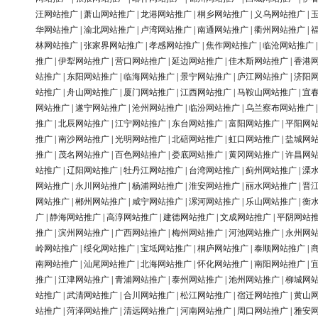
汪网站推广
|
萧山网站推广
|
龙港网站推广
|
桐乡网站推广
|
义乌网站推广
|
华网站推广
|
渝北网站推广
|
卢湾网站推广
|
南通网站推广
|
衢州网站推广
|
林网站推广
|
张家界网站推广
|
孝感网站推广
|
焦作网站推广
|
临沧网站推广
推广
|
伊犁网站推广
|
营口网站推广
|
延边网站推广
|
佳木斯网站推广
|
香港
站推广
|
东阳网站推广
|
临海网站推广
|
景宁网站推广
|
庐江网站推广
|
济阳
站推广
|
舟山网站推广
|
厦门网站推广
|
江西网站推广
|
马鞍山网站推广
|
宜
网站推广
|
遂宁网站推广
|
沧州网站推广
|
临汾网站推广
|
乌兰察布网站推广
推广
|
北辰网站推广
|
江宁网站推广
|
东台网站推广
|
富阳网站推广
|
平阳网
推广
|
南沙网站推广
|
光明网站推广
|
北碚网站推广
|
虹口网站推广
|
盐城网
推广
|
茂名网站推广
|
百色网站推广
|
娄底网站推广
|
黄冈网站推广
|
许昌网
站推广
|
辽阳网站推广
|
牡丹江网站推广
|
台湾网站推广
|
蓟州网站推广
|
溧
网站推广
|
永川网站推广
|
杨浦网站推广
|
淮安网站推广
|
丽水网站推广
|
晋
网站推广
|
郴州网站推广
|
咸宁网站推广
|
漯河网站推广
|
乐山网站推广
|
衡
广
|
静海网站推广
|
高淳网站推广
|
建德网站推广
|
文成网站推广
|
平阴网站
推广
|
滨州网站推广
|
广西网站推广
|
梅州网站推广
|
河池网站推广
|
永州网
岭网站推广
|
绥化网站推广
|
宝坻网站推广
|
桐庐网站推广
|
泰顺网站推广
|
南网站推广
|
汕尾网站推广
|
北海网站推广
|
怀化网站推广
|
南阳网站推广
|
推广
|
江津网站推广
|
青浦网站推广
|
泰州网站推广
|
池州网站推广
|
柳城网
站推广
|
武清网站推广
|
合川网站推广
|
松江网站推广
|
宿迁网站推广
|
黄山
站推广
|
菏泽网站推广
|
清远网站推广
|
河南网站推广
|
周口网站推广
|
雅安