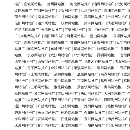
推广
|
宣城网站推广
|
德州网站推广
|
海南网站推广
|
汕尾网站推广
|
北海网
岭网站推广
|
宁河网站推广
|
淳安网站推广
|
江津网站推广
|
青浦网站推广
|
商丘网站推广
|
南充网站推广
|
甘南网站推广
|
武清网站推广
|
合川网站推广
信阳网站推广
|
达州网站推广
|
双桥网站推广
|
菏泽网站推广
|
清远网站推广
驻马店网站推广
|
云南网站推广
|
广安网站推广
|
南川网站推广
|
中山网站推
广
|
大足网站推广
|
揭阳网站推广
|
河北网站推广
|
璧山网站推广
|
云浮网站
推广
|
青海网站推广
|
陕西网站推广
|
甘肃网站推广
|
新疆网站推广
|
辽宁网
站推广
|
南京网站推广
|
东城网站推广
|
黄埔网站推广
|
杭州网站推广
|
泉州
站推广
|
长沙网站推广
|
武汉网站推广
|
郑州网站推广
|
昆明网站推广
|
贵阳
西宁网站推广
|
西安网站推广
|
兰州网站推广
|
乌鲁木齐网站推广
|
沈阳网站
站推广
|
丹阳网站推广
|
金坛网站推广
|
梁溪网站推广
|
崇川网站推广
|
邗江
网站推广
|
上城网站推广
|
余姚网站推广
|
鹿城网站推广
|
南湖网站推广
|
德
网站推广
|
包河网站推广
|
市中网站推广
|
市南网站推广
|
越秀网站推广
|
福
网站推广
|
三明网站推广
|
淮北网站推广
|
景德镇网站推广
|
青岛网站推广
|
靖网站推广
|
遵义网站推广
|
重庆网站推广
|
唐山网站推广
|
大同网站推广
|
站推广
|
大连网站推广
|
四平网站推广
|
齐齐哈尔网站推广
|
日喀则网站推广
通州网站推广
|
广陵网站推广
|
盐都网站推广
|
淮阴网站推广
|
赣榆网站推广
秀洲网站推广
|
长兴网站推广
|
柯桥网站推广
|
金东网站推广
|
衢江网站推广
海珠网站推广
|
罗湖网站推广
|
江北网站推广
|
宣武网站推广
|
闵行网站推广
珠海网站推广
|
柳州网站推广
|
湘潭网站推广
|
十堰网站推广
|
洛阳网站推广