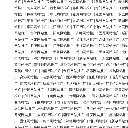
推广
|
吴忠网站推广
|
宝鸡网站推广
|
金昌网站推广
|
吐鲁番网站推广
|
鞍山
站推广
|
句容网站推广
|
新北网站推广
|
惠山网站推广
|
海门网站推广
|
江都
站推广
|
拱墅网站推广
|
奉化网站推广
|
瓯海网站推广
|
嘉善网站推广
|
安吉
站推广
|
瑶海网站推广
|
槐荫网站推广
|
黄岛网站推广
|
荔湾网站推广
|
盐田
站推广
|
阜阳网站推广
|
九江网站推广
|
枣庄网站推广
|
汕头网站推广
|
来宾
网站推广
|
邯郸网站推广
|
阳泉网站推广
|
赤峰网站推广
|
固原网站推广
|
咸
网站推广
|
河东网站推广
|
秦淮网站推广
|
吴江网站推广
|
丹徒网站推广
|
天
网站推广
|
泗阳网站推广
|
江干网站推广
|
宁海网站推广
|
洞头网站推广
|
海
网站推广
|
庐阳网站推广
|
天桥网站推广
|
崂山网站推广
|
天河网站推广
|
南
州网站推广
|
漳州网站推广
|
蚌埠网站推广
|
新余网站推广
|
东营网站推广
|
节网站推广
|
攀枝花网站推广
|
邢台网站推广
|
长治网站推广
|
通辽网站推广
双鸭山网站推广
|
山南网站推广
|
红桥网站推广
|
栖霞网站推广
|
常熟网站推
广
|
高港网站推广
|
泗洪网站推广
|
西湖网站推广
|
象山网站推广
|
瑞安网站
广
|
肥东网站推广
|
历城网站推广
|
李沧网站推广
|
白云网站推广
|
宝安网站
推广
|
宁德网站推广
|
淮南网站推广
|
鹰潭网站推广
|
烟台网站推广
|
韶关网
推广
|
泸州网站推广
|
保定网站推广
|
忻州网站推广
|
鄂尔多斯网站推广
|
延
曲网站推广
|
东丽网站推广
|
雨花台网站推广
|
润州网站推广
|
溧阳网站推广
滨江网站推广
|
乐清网站推广
|
海宁网站推广
|
兰溪网站推广
|
开化网站推广
龙岗网站推广
|
大渡口网站推广
|
朝阳网站推广
|
静安网站推广
|
昆山网站推
广
|
湛江网站推广
|
贺州网站推广
|
常德网站推广
|
荆门网站推广
|
新乡网站
网站推广
|
张掖网站推广
|
喀什网站推广
|
锦州网站推广
|
白城网站推广
|
伊