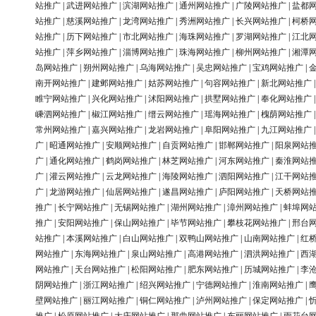
站推广
|
武进网站推广
|
滨湖网站推广
|
通州网站推广
|
广陵网站推广
|
盐都
站推广
|
慈溪网站推广
|
龙湾网站推广
|
秀洲网站推广
|
长兴网站推广
|
柯桥
站推广
|
历下网站推广
|
市北网站推广
|
海珠网站推广
|
罗湖网站推广
|
江北
站推广
|
萍乡网站推广
|
淄博网站推广
|
珠海网站推广
|
柳州网站推广
|
湘潭
岛网站推广
|
朔州网站推广
|
乌海网站推广
|
吴忠网站推广
|
宝鸡网站推广
|
南开网站推广
|
建邺网站推广
|
姑苏网站推广
|
句容网站推广
|
新北网站推广
睢宁网站推广
|
兴化网站推广
|
沭阳网站推广
|
拱墅网站推广
|
奉化网站推广
嵊泗网站推广
|
椒江网站推广
|
缙云网站推广
|
瑶海网站推广
|
槐荫网站推广
常州网站推广
|
嘉兴网站推广
|
龙岩网站推广
|
阜阳网站推广
|
九江网站推广
广
|
昭通网站推广
|
安顺网站推广
|
自贡网站推广
|
邯郸网站推广
|
阳泉网站
广
|
通化网站推广
|
鹤岗网站推广
|
林芝网站推广
|
河东网站推广
|
秦淮网站
广
|
灌云网站推广
|
云龙网站推广
|
海陵网站推广
|
泗阳网站推广
|
江干网站
广
|
龙游网站推广
|
仙居网站推广
|
遂昌网站推广
|
庐阳网站推广
|
天桥网站
推广
|
长宁网站推广
|
无锡网站推广
|
湖州网站推广
|
漳州网站推广
|
蚌埠网
推广
|
安阳网站推广
|
保山网站推广
|
毕节网站推广
|
攀枝花网站推广
|
邢台
站推广
|
本溪网站推广
|
白山网站推广
|
双鸭山网站推广
|
山南网站推广
|
红
网站推广
|
东海网站推广
|
泉山网站推广
|
高港网站推广
|
泗洪网站推广
|
西
网站推广
|
天台网站推广
|
松阳网站推广
|
肥东网站推广
|
历城网站推广
|
李
阴网站推广
|
浙江网站推广
|
绍兴网站推广
|
宁德网站推广
|
淮南网站推广
|
壁网站推广
|
丽江网站推广
|
铜仁网站推广
|
泸州网站推广
|
保定网站推广
|