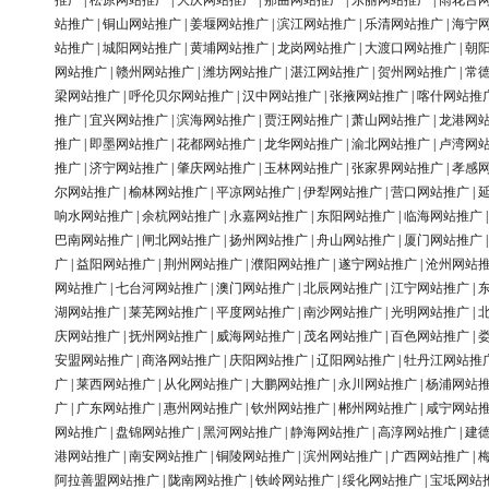
推广
|
松原网站推广
|
大庆网站推广
|
那曲网站推广
|
东丽网站推广
|
雨花台
站推广
|
铜山网站推广
|
姜堰网站推广
|
滨江网站推广
|
乐清网站推广
|
海宁
站推广
|
城阳网站推广
|
黄埔网站推广
|
龙岗网站推广
|
大渡口网站推广
|
朝
网站推广
|
赣州网站推广
|
潍坊网站推广
|
湛江网站推广
|
贺州网站推广
|
常
梁网站推广
|
呼伦贝尔网站推广
|
汉中网站推广
|
张掖网站推广
|
喀什网站推
推广
|
宜兴网站推广
|
滨海网站推广
|
贾汪网站推广
|
萧山网站推广
|
龙港网
推广
|
即墨网站推广
|
花都网站推广
|
龙华网站推广
|
渝北网站推广
|
卢湾网
推广
|
济宁网站推广
|
肇庆网站推广
|
玉林网站推广
|
张家界网站推广
|
孝感
尔网站推广
|
榆林网站推广
|
平凉网站推广
|
伊犁网站推广
|
营口网站推广
|
响水网站推广
|
余杭网站推广
|
永嘉网站推广
|
东阳网站推广
|
临海网站推广
巴南网站推广
|
闸北网站推广
|
扬州网站推广
|
舟山网站推广
|
厦门网站推广
广
|
益阳网站推广
|
荆州网站推广
|
濮阳网站推广
|
遂宁网站推广
|
沧州网站
网站推广
|
七台河网站推广
|
澳门网站推广
|
北辰网站推广
|
江宁网站推广
|
湖网站推广
|
莱芜网站推广
|
平度网站推广
|
南沙网站推广
|
光明网站推广
|
庆网站推广
|
抚州网站推广
|
威海网站推广
|
茂名网站推广
|
百色网站推广
|
安盟网站推广
|
商洛网站推广
|
庆阳网站推广
|
辽阳网站推广
|
牡丹江网站推
广
|
莱西网站推广
|
从化网站推广
|
大鹏网站推广
|
永川网站推广
|
杨浦网站
广
|
广东网站推广
|
惠州网站推广
|
钦州网站推广
|
郴州网站推广
|
咸宁网站
网站推广
|
盘锦网站推广
|
黑河网站推广
|
静海网站推广
|
高淳网站推广
|
建
港网站推广
|
南安网站推广
|
铜陵网站推广
|
滨州网站推广
|
广西网站推广
|
阿拉善盟网站推广
|
陇南网站推广
|
铁岭网站推广
|
绥化网站推广
|
宝坻网站