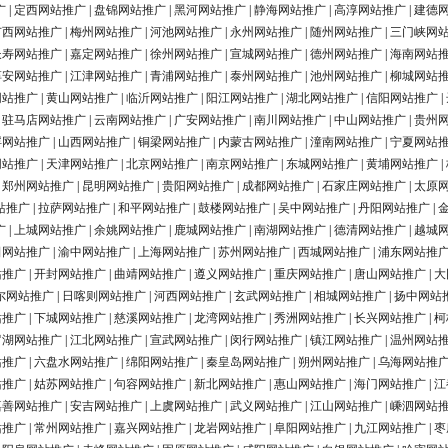
广
|
定西网站推广
|
盘锦网站推广
|
黑河网站推广
|
静海网站推广
|
高淳网站推广
|
建德
广西网站推广
|
梅州网站推广
|
河池网站推广
|
永州网站推广
|
随州网站推广
|
三门峡网
长寿网站推广
|
嘉定网站推广
|
徐州网站推广
|
宣城网站推广
|
德州网站推广
|
海南网站
淳安网站推广
|
江津网站推广
|
青浦网站推广
|
泰州网站推广
|
池州网站推广
|
柳城网站
网站推广
|
黄山网站推广
|
临沂网站推广
|
阳江网站推广
|
湖北网站推广
|
信阳网站推广
|
|
驻马店网站推广
|
云南网站推广
|
广安网站推广
|
南川网站推广
|
中山网站推广
|
贵州
浮网站推广
|
山西网站推广
|
铜梁网站推广
|
内蒙古网站推广
|
潼南网站推广
|
宁夏网站
网站推广
|
天津网站推广
|
北京网站推广
|
南京网站推广
|
东城网站推广
|
黄埔网站推广
|
|
郑州网站推广
|
昆明网站推广
|
贵阳网站推广
|
成都网站推广
|
石家庄网站推广
|
太原
站推广
|
拉萨网站推广
|
和平网站推广
|
鼓楼网站推广
|
吴中网站推广
|
丹阳网站推广
|
广
|
上城网站推广
|
余姚网站推广
|
鹿城网站推广
|
南湖网站推广
|
德清网站推广
|
越城
田网站推广
|
渝中网站推广
|
上海网站推广
|
苏州网站推广
|
西城网站推广
|
浦东网站推
站推广
|
开封网站推广
|
曲靖网站推广
|
遵义网站推广
|
重庆网站推广
|
唐山网站推广
|
大
尔网站推广
|
日喀则网站推广
|
河西网站推广
|
玄武网站推广
|
相城网站推广
|
扬中网站
站推广
|
下城网站推广
|
慈溪网站推广
|
龙湾网站推广
|
秀洲网站推广
|
长兴网站推广
|
柯
罗湖网站推广
|
江北网站推广
|
宣武网站推广
|
闵行网站推广
|
镇江网站推广
|
温州网站
站推广
|
六盘水网站推广
|
绵阳网站推广
|
秦皇岛网站推广
|
朔州网站推广
|
乌海网站推
站推广
|
姑苏网站推广
|
句容网站推广
|
新北网站推广
|
惠山网站推广
|
海门网站推广
|
江
嘉善网站推广
|
安吉网站推广
|
上虞网站推广
|
武义网站推广
|
江山网站推广
|
嵊泗网站
站推广
|
常州网站推广
|
嘉兴网站推广
|
龙岩网站推广
|
阜阳网站推广
|
九江网站推广
|
枣