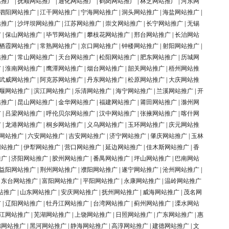
站推广
|
抚顺网站推广
|
通化网站推广
|
鹤岗网站推广
|
林芝网站推广
|
河东网
泗阳网站推广
|
江干网站推广
|
宁海网站推广
|
洞头网站推广
|
海盐网站推广
|
站推广
|
沙坪坝网站推广
|
江苏网站推广
|
崇文网站推广
|
长宁网站推广
|
无锡
广
|
保山网站推广
|
毕节网站推广
|
攀枝花网站推广
|
邢台网站推广
|
长治网站
栖霞网站推广
|
常熟网站推广
|
京口网站推广
|
钟楼网站推广
|
射阳网站推广
|
站推广
|
常山网站推广
|
天台网站推广
|
松阳网站推广
|
肥东网站推广
|
历城网
广
|
淮南网站推广
|
鹰潭网站推广
|
烟台网站推广
|
韶关网站推广
|
梧州网站推
武威网站推广
|
阿克苏网站推广
|
丹东网站推广
|
松原网站推广
|
大庆网站推
堰网站推广
|
滨江网站推广
|
乐清网站推广
|
海宁网站推广
|
兰溪网站推广
|
开
站推广
|
昆山网站推广
|
金华网站推广
|
福建网站推广
|
莆田网站推广
|
滁州网
广
|
吕梁网站推广
|
呼伦贝尔网站推广
|
汉中网站推广
|
张掖网站推广
|
喀什网
广
|
龙港网站推广
|
桐乡网站推广
|
义乌网站推广
|
玉环网站推广
|
庆元网站推
网站推广
|
六安网站推广
|
吉安网站推广
|
济宁网站推广
|
肇庆网站推广
|
玉林
网站推广
|
伊犁网站推广
|
营口网站推广
|
延边网站推广
|
佳木斯网站推广
|
香
推广
|
济阳网站推广
|
胶州网站推广
|
番禺网站推广
|
坪山网站推广
|
巴南网站
益阳网站推广
|
荆州网站推广
|
濮阳网站推广
|
遂宁网站推广
|
沧州网站推广
|
|
东台网站推广
|
富阳网站推广
|
平阳网站推广
|
永康网站推广
|
温岭网站推广
站推广
|
山东网站推广
|
安庆网站推广
|
抚州网站推广
|
威海网站推广
|
茂名网
广
|
辽阳网站推广
|
牡丹江网站推广
|
台湾网站推广
|
蓟州网站推广
|
溧水网站
江网站推广
|
芜湖网站推广
|
上饶网站推广
|
日照网站推广
|
广东网站推广
|
惠
锦网站推广
|
黑河网站推广
|
静海网站推广
|
高淳网站推广
|
建德网站推广
|
文