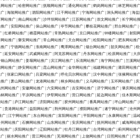
银网站推广
|
哈密网站推广
|
抚顺网站推广
|
通化网站推广
|
鹤岗网站推广
|
林芝网站推
推广
|
海陵网站推广
|
泗阳网站推广
|
江干网站推广
|
宁海网站推广
|
洞头网站推广
|
海盐
河网站推广
|
南山网站推广
|
沙坪坝网站推广
|
江苏网站推广
|
崇文网站推广
|
长宁网站
站推广
|
安阳网站推广
|
保山网站推广
|
毕节网站推广
|
攀枝花网站推广
|
邢台网站推广
|
广
|
红桥网站推广
|
栖霞网站推广
|
常熟网站推广
|
京口网站推广
|
钟楼网站推广
|
射阳
浔网站推广
|
磐安网站推广
|
常山网站推广
|
天台网站推广
|
松阳网站推广
|
肥东网站推
站推广
|
宁德网站推广
|
淮南网站推广
|
鹰潭网站推广
|
烟台网站推广
|
韶关网站推广
|
梧
广
|
延安网站推广
|
武威网站推广
|
阿克苏网站推广
|
丹东网站推广
|
松原网站推广
|
大
|
铜山网站推广
|
姜堰网站推广
|
滨江网站推广
|
乐清网站推广
|
海宁网站推广
|
兰溪网
阳网站推广
|
静安网站推广
|
昆山网站推广
|
金华网站推广
|
福建网站推广
|
莆田网站推
推广
|
张家口网站推广
|
吕梁网站推广
|
呼伦贝尔网站推广
|
汉中网站推广
|
张掖网站推
站推广
|
萧山网站推广
|
龙港网站推广
|
桐乡网站推广
|
义乌网站推广
|
玉环网站推广
|
庆
福州网站推广
|
安徽网站推广
|
六安网站推广
|
吉安网站推广
|
济宁网站推广
|
肇庆网站
榆林网站推广
|
平凉网站推广
|
伊犁网站推广
|
营口网站推广
|
延边网站推广
|
佳木斯网
网站推广
|
庐江网站推广
|
济阳网站推广
|
胶州网站推广
|
番禺网站推广
|
坪山网站推广
|
广
|
贵港网站推广
|
益阳网站推广
|
荆州网站推广
|
濮阳网站推广
|
遂宁网站推广
|
沧州
推广
|
江宁网站推广
|
东台网站推广
|
富阳网站推广
|
平阳网站推广
|
永康网站推广
|
温
台州网站推广
|
石狮网站推广
|
山东网站推广
|
安庆网站推广
|
抚州网站推广
|
威海网站
网站推广
|
庆阳网站推广
|
辽阳网站推广
|
牡丹江网站推广
|
台湾网站推广
|
蓟州网站推
推广
|
丽水网站推广
|
晋江网站推广
|
芜湖网站推广
|
上饶网站推广
|
日照网站推广
|
广东