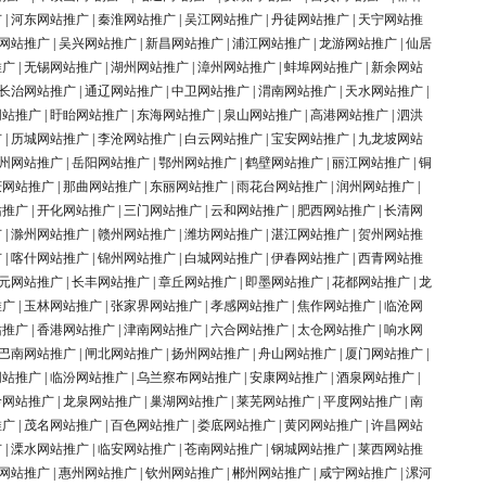
广
|
河东网站推广
|
秦淮网站推广
|
吴江网站推广
|
丹徒网站推广
|
天宁网站推
网站推广
|
吴兴网站推广
|
新昌网站推广
|
浦江网站推广
|
龙游网站推广
|
仙居
推广
|
无锡网站推广
|
湖州网站推广
|
漳州网站推广
|
蚌埠网站推广
|
新余网站
长治网站推广
|
通辽网站推广
|
中卫网站推广
|
渭南网站推广
|
天水网站推广
|
网站推广
|
盱眙网站推广
|
东海网站推广
|
泉山网站推广
|
高港网站推广
|
泗洪
广
|
历城网站推广
|
李沧网站推广
|
白云网站推广
|
宝安网站推广
|
九龙坡网站
州网站推广
|
岳阳网站推广
|
鄂州网站推广
|
鹤壁网站推广
|
丽江网站推广
|
铜
庆网站推广
|
那曲网站推广
|
东丽网站推广
|
雨花台网站推广
|
润州网站推广
|
站推广
|
开化网站推广
|
三门网站推广
|
云和网站推广
|
肥西网站推广
|
长清网
广
|
滁州网站推广
|
赣州网站推广
|
潍坊网站推广
|
湛江网站推广
|
贺州网站推
广
|
喀什网站推广
|
锦州网站推广
|
白城网站推广
|
伊春网站推广
|
西青网站推
元网站推广
|
长丰网站推广
|
章丘网站推广
|
即墨网站推广
|
花都网站推广
|
龙
推广
|
玉林网站推广
|
张家界网站推广
|
孝感网站推广
|
焦作网站推广
|
临沧网
站推广
|
香港网站推广
|
津南网站推广
|
六合网站推广
|
太仓网站推广
|
响水网
巴南网站推广
|
闸北网站推广
|
扬州网站推广
|
舟山网站推广
|
厦门网站推广
|
网站推广
|
临汾网站推广
|
乌兰察布网站推广
|
安康网站推广
|
酒泉网站推广
|
岭网站推广
|
龙泉网站推广
|
巢湖网站推广
|
莱芜网站推广
|
平度网站推广
|
南
推广
|
茂名网站推广
|
百色网站推广
|
娄底网站推广
|
黄冈网站推广
|
许昌网站
广
|
溧水网站推广
|
临安网站推广
|
苍南网站推广
|
钢城网站推广
|
莱西网站推
网站推广
|
惠州网站推广
|
钦州网站推广
|
郴州网站推广
|
咸宁网站推广
|
漯河