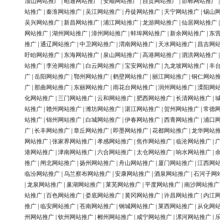
顶山网站推广
|
昭通网站推广
|
安顺网站推广
|
自贡网站推广
|
邯郸网站推广
站推广
|
秦淮网站推广
|
吴江网站推广
|
丹徒网站推广
|
天宁网站推广
|
锡山
吴兴网站推广
|
新昌网站推广
|
浦江网站推广
|
龙游网站推广
|
仙居网站推广
网站推广
|
湖州网站推广
|
漳州网站推广
|
蚌埠网站推广
|
新余网站推广
|
东
推广
|
通辽网站推广
|
中卫网站推广
|
渭南网站推广
|
天水网站推广
|
昌吉网
盱眙网站推广
|
东海网站推广
|
泉山网站推广
|
高港网站推广
|
泗洪网站推广
站推广
|
李沧网站推广
|
白云网站推广
|
宝安网站推广
|
九龙坡网站推广
|
丰
广
|
岳阳网站推广
|
鄂州网站推广
|
鹤壁网站推广
|
丽江网站推广
|
铜仁网站
广
|
那曲网站推广
|
东丽网站推广
|
雨花台网站推广
|
润州网站推广
|
溧阳网
化网站推广
|
三门网站推广
|
云和网站推广
|
肥西网站推广
|
长清网站推广
|
站推广
|
赣州网站推广
|
潍坊网站推广
|
湛江网站推广
|
贺州网站推广
|
常德
站推广
|
锦州网站推广
|
白城网站推广
|
伊春网站推广
|
西青网站推广
|
浦口
广
|
长丰网站推广
|
章丘网站推广
|
即墨网站推广
|
花都网站推广
|
龙华网站
网站推广
|
张家界网站推广
|
孝感网站推广
|
焦作网站推广
|
临沧网站推广
|
港网站推广
|
津南网站推广
|
六合网站推广
|
太仓网站推广
|
响水网站推广
|
推广
|
闸北网站推广
|
扬州网站推广
|
舟山网站推广
|
厦门网站推广
|
江西网
临汾网站推广
|
乌兰察布网站推广
|
安康网站推广
|
酒泉网站推广
|
石河子网
|
龙泉网站推广
|
巢湖网站推广
|
莱芜网站推广
|
平度网站推广
|
南沙网站推广
站推广
|
百色网站推广
|
娄底网站推广
|
黄冈网站推广
|
许昌网站推广
|
内江
推广
|
临安网站推广
|
苍南网站推广
|
钢城网站推广
|
莱西网站推广
|
从化网
州网站推广
|
钦州网站推广
|
郴州网站推广
|
咸宁网站推广
|
漯河网站推广
|