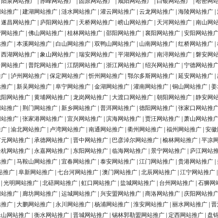
|
阳泉网站推广
|
赤峰网站推广
|
固原网站推广
|
咸阳网站推广
|
白银网站推广
|
哈密网
网站推广
|
建湖网站推广
|
涟水网站推广
|
灌云网站推广
|
云龙网站推广
|
海陵网站推广
|
|
遂昌网站推广
|
庐阳网站推广
|
天桥网站推广
|
崂山网站推广
|
天河网站推广
|
南山网
营网站推广
|
佛山网站推广
|
桂林网站推广
|
邵阳网站推广
|
襄阳网站推广
|
安阳网站推
站推广
|
本溪网站推广
|
白山网站推广
|
双鸭山网站推广
|
山南网站推广
|
红桥网站推广
|
|
西湖网站推广
|
象山网站推广
|
瑞安网站推广
|
平湖网站推广
|
南浔网站推广
|
磐安网
台网站推广
|
普陀网站推广
|
江阴网站推广
|
浙江网站推广
|
绍兴网站推广
|
宁德网站推
推广
|
泸州网站推广
|
保定网站推广
|
忻州网站推广
|
鄂尔多斯网站推广
|
延安网站推广
|
站推广
|
新吴网站推广
|
阜宁网站推广
|
金湖网站推广
|
灌南网站推广
|
铜山网站推广
|
姜
城阳网站推广
|
黄埔网站推广
|
龙岗网站推广
|
大渡口网站推广
|
朝阳网站推广
|
静安网
网站推广
|
荆门网站推广
|
新乡网站推广
|
普洱网站推广
|
德阳网站推广
|
张家口网站推
网站推广
|
张家港网站推广
|
宜兴网站推广
|
滨海网站推广
|
贾汪网站推广
|
萧山网站推
推广
|
渝北网站推广
|
卢湾网站推广
|
南通网站推广
|
衢州网站推广
|
福州网站推广
|
安徽
广元网站推广
|
承德网站推广
|
晋中网站推广
|
巴彦淖尔网站推广
|
榆林网站推广
|
平凉
余杭网站推广
|
永嘉网站推广
|
东阳网站推广
|
临海网站推广
|
景宁网站推广
|
庐江网站
站推广
|
马鞍山网站推广
|
宜春网站推广
|
泰安网站推广
|
江门网站推广
|
贵港网站推广
|
站推广
|
阜新网站推广
|
七台河网站推广
|
澳门网站推广
|
北辰网站推广
|
江宁网站推广
|
光明网站推广
|
北碚网站推广
|
虹口网站推广
|
盐城网站推广
|
台州网站推广
|
石狮网
网站推广
|
廊坊网站推广
|
运城网站推广
|
兴安盟网站推广
|
商洛网站推广
|
庆阳网站推
站推广
|
大鹏网站推广
|
永川网站推广
|
杨浦网站推广
|
淮安网站推广
|
丽水网站推广
|
晋
乐山网站推广
|
衡水网站推广
|
晋城网站推广
|
锡林郭勒盟网站推广
|
定西网站推广
|
盘