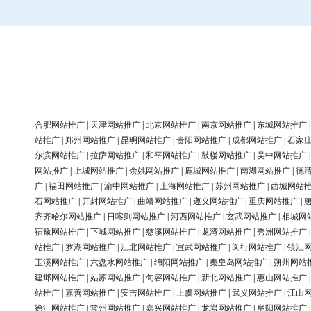
合肥网站推广
|
天津网站推广
|
北京网站推广
|
南京网站推广
|
东城网站推广
站推广
|
郑州网站推广
|
昆明网站推广
|
贵阳网站推广
|
成都网站推广
|
石家
尔滨网站推广
|
拉萨网站推广
|
和平网站推广
|
鼓楼网站推广
|
吴中网站推广
网站推广
|
上城网站推广
|
余姚网站推广
|
鹿城网站推广
|
南湖网站推广
|
德
广
|
福田网站推广
|
渝中网站推广
|
上海网站推广
|
苏州网站推广
|
西城网站
石网站推广
|
开封网站推广
|
曲靖网站推广
|
遵义网站推广
|
重庆网站推广
|
齐齐哈尔网站推广
|
日喀则网站推广
|
河西网站推广
|
玄武网站推广
|
相城网
宿豫网站推广
|
下城网站推广
|
慈溪网站推广
|
龙湾网站推广
|
秀洲网站推广
站推广
|
罗湖网站推广
|
江北网站推广
|
宣武网站推广
|
闵行网站推广
|
镇江
玉溪网站推广
|
六盘水网站推广
|
绵阳网站推广
|
秦皇岛网站推广
|
朔州网站
建邺网站推广
|
姑苏网站推广
|
句容网站推广
|
新北网站推广
|
惠山网站推广
站推广
|
嘉善网站推广
|
安吉网站推广
|
上虞网站推广
|
武义网站推广
|
江山
徐汇网站推广
|
常州网站推广
|
嘉兴网站推广
|
龙岩网站推广
|
阜阳网站推广