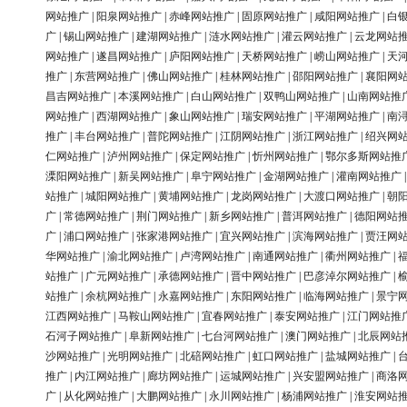
网站推广
|
阳泉网站推广
|
赤峰网站推广
|
固原网站推广
|
咸阳网站推广
|
白
广
|
锡山网站推广
|
建湖网站推广
|
涟水网站推广
|
灌云网站推广
|
云龙网站
网站推广
|
遂昌网站推广
|
庐阳网站推广
|
天桥网站推广
|
崂山网站推广
|
天
推广
|
东营网站推广
|
佛山网站推广
|
桂林网站推广
|
邵阳网站推广
|
襄阳网
昌吉网站推广
|
本溪网站推广
|
白山网站推广
|
双鸭山网站推广
|
山南网站推
网站推广
|
西湖网站推广
|
象山网站推广
|
瑞安网站推广
|
平湖网站推广
|
南
推广
|
丰台网站推广
|
普陀网站推广
|
江阴网站推广
|
浙江网站推广
|
绍兴网
仁网站推广
|
泸州网站推广
|
保定网站推广
|
忻州网站推广
|
鄂尔多斯网站推
溧阳网站推广
|
新吴网站推广
|
阜宁网站推广
|
金湖网站推广
|
灌南网站推广
站推广
|
城阳网站推广
|
黄埔网站推广
|
龙岗网站推广
|
大渡口网站推广
|
朝
广
|
常德网站推广
|
荆门网站推广
|
新乡网站推广
|
普洱网站推广
|
德阳网站
广
|
浦口网站推广
|
张家港网站推广
|
宜兴网站推广
|
滨海网站推广
|
贾汪网
华网站推广
|
渝北网站推广
|
卢湾网站推广
|
南通网站推广
|
衢州网站推广
|
站推广
|
广元网站推广
|
承德网站推广
|
晋中网站推广
|
巴彦淖尔网站推广
|
站推广
|
余杭网站推广
|
永嘉网站推广
|
东阳网站推广
|
临海网站推广
|
景宁
江西网站推广
|
马鞍山网站推广
|
宜春网站推广
|
泰安网站推广
|
江门网站推
石河子网站推广
|
阜新网站推广
|
七台河网站推广
|
澳门网站推广
|
北辰网站
沙网站推广
|
光明网站推广
|
北碚网站推广
|
虹口网站推广
|
盐城网站推广
|
推广
|
内江网站推广
|
廊坊网站推广
|
运城网站推广
|
兴安盟网站推广
|
商洛
广
|
从化网站推广
|
大鹏网站推广
|
永川网站推广
|
杨浦网站推广
|
淮安网站