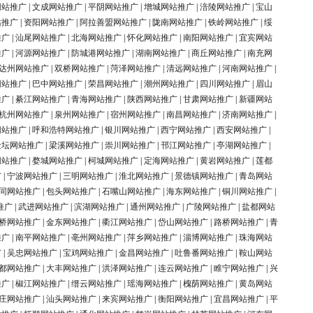
网站推广
|
文成网站推广
|
平阴网站推广
|
增城网站推广
|
涪陵网站推广
|
宝山
站推广
|
资阳网站推广
|
阿拉善盟网站推广
|
陇南网站推广
|
铁岭网站推广
|
绥
推广
|
汕尾网站推广
|
北海网站推广
|
怀化网站推广
|
南阳网站推广
|
宜宾网站
推广
|
河源网站推广
|
防城港网站推广
|
湖南网站推广
|
商丘网站推广
|
南充网
达州网站推广
|
双桥网站推广
|
菏泽网站推广
|
清远网站推广
|
河南网站推广
|
网站推广
|
巴中网站推广
|
荣昌网站推广
|
潮州网站推广
|
四川网站推广
|
眉山
推广
|
綦江网站推广
|
青海网站推广
|
陕西网站推广
|
甘肃网站推广
|
新疆网站
杭州网站推广
|
泉州网站推广
|
宿州网站推广
|
南昌网站推广
|
济南网站推广
|
网站推广
|
呼和浩特网站推广
|
银川网站推广
|
西宁网站推广
|
西安网站推广
|
金坛网站推广
|
梁溪网站推广
|
崇川网站推广
|
邗江网站推广
|
亭湖网站推广
|
网站推广
|
婺城网站推广
|
柯城网站推广
|
定海网站推广
|
黄岩网站推广
|
莲都
广
|
宁波网站推广
|
三明网站推广
|
淮北网站推广
|
景德镇网站推广
|
青岛网站
同网站推广
|
包头网站推广
|
石嘴山网站推广
|
海东网站推广
|
铜川网站推广
|
推广
|
武进网站推广
|
滨湖网站推广
|
通州网站推广
|
广陵网站推广
|
盐都网站
桥网站推广
|
金东网站推广
|
衢江网站推广
|
岱山网站推广
|
路桥网站推广
|
青
推广
|
南平网站推广
|
亳州网站推广
|
萍乡网站推广
|
淄博网站推广
|
珠海网站
广
|
吴忠网站推广
|
宝鸡网站推广
|
金昌网站推广
|
吐鲁番网站推广
|
鞍山网站
都网站推广
|
大丰网站推广
|
洪泽网站推广
|
连云网站推广
|
睢宁网站推广
|
兴
推广
|
椒江网站推广
|
缙云网站推广
|
瑶海网站推广
|
槐荫网站推广
|
黄岛网站
庄网站推广
|
汕头网站推广
|
来宾网站推广
|
衡阳网站推广
|
宜昌网站推广
|
平