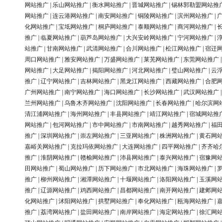
网站推广
|
乐山网站推广
|
衡水网站推广
|
晋城网站推广
|
锡林郭勒盟网站推
网站推广
|
连云港网站推广
|
南安网站推广
|
铜陵网站推广
|
滨州网站推广
|
化网站推广
|
宝坻网站推广
|
桐庐网站推广
|
泰顺网站推广
|
商河网站推广
|
推广
|
临夏网站推广
|
葫芦岛网站推广
|
大兴安岭网站推广
|
宁河网站推广
|
站推广
|
甘南网站推广
|
武清网站推广
|
合川网站推广
|
松江网站推广
|
宿迁
周口网站推广
|
雅安网站推广
|
万盛网站推广
|
莱芜网站推广
|
东莞网站推广
网站推广
|
大足网站推广
|
揭阳网站推广
|
河北网站推广
|
璧山网站推广
|
云
推广
|
辽宁网站推广
|
吉林网站推广
|
黑龙江网站推广
|
西藏网站推广
|
合肥
广州网站推广
|
南宁网站推广
|
海口网站推广
|
长沙网站推广
|
武汉网站推广
兰州网站推广
|
乌鲁木齐网站推广
|
沈阳网站推广
|
长春网站推广
|
哈尔滨网
清江浦网站推广
|
海州网站推广
|
丰县网站推广
|
靖江网站推广
|
宿城网站推
网站推广
|
包河网站推广
|
市中网站推广
|
市南网站推广
|
越秀网站推广
|
福
推广
|
深圳网站推广
|
崇左网站推广
|
三亚网站推广
|
株洲网站推广
|
黄石网
嘉峪关网站推广
|
克拉玛依网站推广
|
大连网站推广
|
四平网站推广
|
齐齐哈
推广
|
淮阴网站推广
|
赣榆网站推广
|
沛县网站推广
|
泰兴网站推广
|
宿豫网
田网站推广
|
蜀山网站推广
|
历下网站推广
|
市北网站推广
|
海珠网站推广
|
推广
|
柳州网站推广
|
湘潭网站推广
|
十堰网站推广
|
洛阳网站推广
|
玉溪网
推广
|
辽源网站推广
|
鸡西网站推广
|
昌都网站推广
|
南开网站推广
|
建邺网
化网站推广
|
沭阳网站推广
|
拱墅网站推广
|
奉化网站推广
|
瓯海网站推广
|
推广
|
荔湾网站推广
|
盐田网站推广
|
南岸网站推广
|
海定网站推广
|
徐汇网