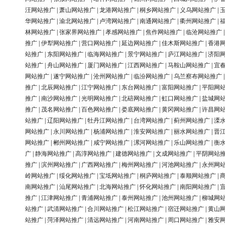
汪网站推广
|
萧山网站推广
|
龙港网站推广
|
桐乡网站推广
|
义乌网站推广
|
华网站推广
|
渝北网站推广
|
卢湾网站推广
|
南通网站推广
|
衢州网站推广
|
林网站推广
|
张家界网站推广
|
孝感网站推广
|
焦作网站推广
|
临沧网站推广
推广
|
伊犁网站推广
|
营口网站推广
|
延边网站推广
|
佳木斯网站推广
|
香港
站推广
|
东阳网站推广
|
临海网站推广
|
景宁网站推广
|
庐江网站推广
|
济阳
站推广
|
舟山网站推广
|
厦门网站推广
|
江西网站推广
|
马鞍山网站推广
|
宜
网站推广
|
遂宁网站推广
|
沧州网站推广
|
临汾网站推广
|
乌兰察布网站推广
推广
|
北辰网站推广
|
江宁网站推广
|
东台网站推广
|
富阳网站推广
|
平阳网
推广
|
南沙网站推广
|
光明网站推广
|
北碚网站推广
|
虹口网站推广
|
盐城网
推广
|
茂名网站推广
|
百色网站推广
|
娄底网站推广
|
黄冈网站推广
|
许昌网
站推广
|
辽阳网站推广
|
牡丹江网站推广
|
台湾网站推广
|
蓟州网站推广
|
溧
网站推广
|
永川网站推广
|
杨浦网站推广
|
淮安网站推广
|
丽水网站推广
|
晋
网站推广
|
郴州网站推广
|
咸宁网站推广
|
漯河网站推广
|
乐山网站推广
|
衡
广
|
静海网站推广
|
高淳网站推广
|
建德网站推广
|
文成网站推广
|
平阴网站
推广
|
滨州网站推广
|
广西网站推广
|
梅州网站推广
|
河池网站推广
|
永州网
岭网站推广
|
绥化网站推广
|
宝坻网站推广
|
桐庐网站推广
|
泰顺网站推广
|
南网站推广
|
汕尾网站推广
|
北海网站推广
|
怀化网站推广
|
南阳网站推广
|
推广
|
江津网站推广
|
青浦网站推广
|
泰州网站推广
|
池州网站推广
|
柳城网
站推广
|
武清网站推广
|
合川网站推广
|
松江网站推广
|
宿迁网站推广
|
黄山
站推广
|
菏泽网站推广
|
清远网站推广
|
河南网站推广
|
周口网站推广
|
雅安