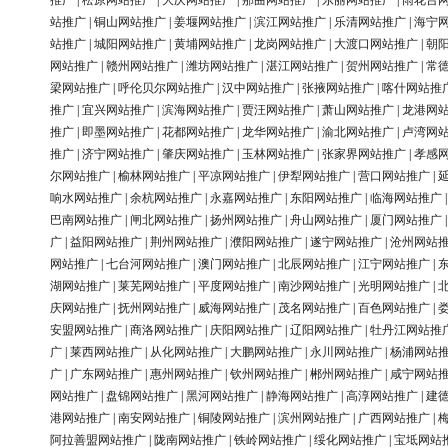
推广
|
松原网站推广
|
大庆网站推广
|
那曲网站推广
|
东丽网站推广
|
雨花台
站推广
|
铜山网站推广
|
姜堰网站推广
|
滨江网站推广
|
乐清网站推广
|
海宁
站推广
|
城阳网站推广
|
黄埔网站推广
|
龙岗网站推广
|
大渡口网站推广
|
朝
网站推广
|
赣州网站推广
|
潍坊网站推广
|
湛江网站推广
|
贺州网站推广
|
常
梁网站推广
|
呼伦贝尔网站推广
|
汉中网站推广
|
张掖网站推广
|
喀什网站推
推广
|
宜兴网站推广
|
滨海网站推广
|
贾汪网站推广
|
萧山网站推广
|
龙港网
推广
|
即墨网站推广
|
花都网站推广
|
龙华网站推广
|
渝北网站推广
|
卢湾网
推广
|
济宁网站推广
|
肇庆网站推广
|
玉林网站推广
|
张家界网站推广
|
孝感
尔网站推广
|
榆林网站推广
|
平凉网站推广
|
伊犁网站推广
|
营口网站推广
|
响水网站推广
|
余杭网站推广
|
永嘉网站推广
|
东阳网站推广
|
临海网站推广
巴南网站推广
|
闸北网站推广
|
扬州网站推广
|
舟山网站推广
|
厦门网站推广
广
|
益阳网站推广
|
荆州网站推广
|
濮阳网站推广
|
遂宁网站推广
|
沧州网站
网站推广
|
七台河网站推广
|
澳门网站推广
|
北辰网站推广
|
江宁网站推广
|
湖网站推广
|
莱芜网站推广
|
平度网站推广
|
南沙网站推广
|
光明网站推广
|
庆网站推广
|
抚州网站推广
|
威海网站推广
|
茂名网站推广
|
百色网站推广
|
安盟网站推广
|
商洛网站推广
|
庆阳网站推广
|
辽阳网站推广
|
牡丹江网站推
广
|
莱西网站推广
|
从化网站推广
|
大鹏网站推广
|
永川网站推广
|
杨浦网站
广
|
广东网站推广
|
惠州网站推广
|
钦州网站推广
|
郴州网站推广
|
咸宁网站
网站推广
|
盘锦网站推广
|
黑河网站推广
|
静海网站推广
|
高淳网站推广
|
建
港网站推广
|
南安网站推广
|
铜陵网站推广
|
滨州网站推广
|
广西网站推广
|
阿拉善盟网站推广
|
陇南网站推广
|
铁岭网站推广
|
绥化网站推广
|
宝坻网站