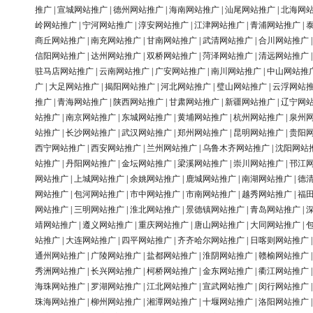
推广
|
宣城网站推广
|
德州网站推广
|
海南网站推广
|
汕尾网站推广
|
北海网
岭网站推广
|
宁河网站推广
|
淳安网站推广
|
江津网站推广
|
青浦网站推广
|
商丘网站推广
|
南充网站推广
|
甘南网站推广
|
武清网站推广
|
合川网站推广
信阳网站推广
|
达州网站推广
|
双桥网站推广
|
菏泽网站推广
|
清远网站推广
驻马店网站推广
|
云南网站推广
|
广安网站推广
|
南川网站推广
|
中山网站推
广
|
大足网站推广
|
揭阳网站推广
|
河北网站推广
|
璧山网站推广
|
云浮网站
推广
|
青海网站推广
|
陕西网站推广
|
甘肃网站推广
|
新疆网站推广
|
辽宁网
站推广
|
南京网站推广
|
东城网站推广
|
黄埔网站推广
|
杭州网站推广
|
泉州
站推广
|
长沙网站推广
|
武汉网站推广
|
郑州网站推广
|
昆明网站推广
|
贵阳
西宁网站推广
|
西安网站推广
|
兰州网站推广
|
乌鲁木齐网站推广
|
沈阳网站
站推广
|
丹阳网站推广
|
金坛网站推广
|
梁溪网站推广
|
崇川网站推广
|
邗江
网站推广
|
上城网站推广
|
余姚网站推广
|
鹿城网站推广
|
南湖网站推广
|
德
网站推广
|
包河网站推广
|
市中网站推广
|
市南网站推广
|
越秀网站推广
|
福
网站推广
|
三明网站推广
|
淮北网站推广
|
景德镇网站推广
|
青岛网站推广
|
靖网站推广
|
遵义网站推广
|
重庆网站推广
|
唐山网站推广
|
大同网站推广
|
站推广
|
大连网站推广
|
四平网站推广
|
齐齐哈尔网站推广
|
日喀则网站推广
通州网站推广
|
广陵网站推广
|
盐都网站推广
|
淮阴网站推广
|
赣榆网站推广
秀洲网站推广
|
长兴网站推广
|
柯桥网站推广
|
金东网站推广
|
衢江网站推广
海珠网站推广
|
罗湖网站推广
|
江北网站推广
|
宣武网站推广
|
闵行网站推广
珠海网站推广
|
柳州网站推广
|
湘潭网站推广
|
十堰网站推广
|
洛阳网站推广