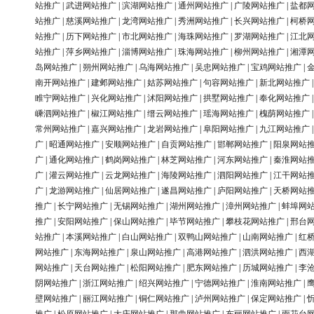
站推广
|
武进网站推广
|
滨湖网站推广
|
通州网站推广
|
广陵网站推广
|
盐都
站推广
|
慈溪网站推广
|
龙湾网站推广
|
秀洲网站推广
|
长兴网站推广
|
柯桥
站推广
|
历下网站推广
|
市北网站推广
|
海珠网站推广
|
罗湖网站推广
|
江北
站推广
|
萍乡网站推广
|
淄博网站推广
|
珠海网站推广
|
柳州网站推广
|
湘潭
岛网站推广
|
朔州网站推广
|
乌海网站推广
|
吴忠网站推广
|
宝鸡网站推广
|
南开网站推广
|
建邺网站推广
|
姑苏网站推广
|
句容网站推广
|
新北网站推广
睢宁网站推广
|
兴化网站推广
|
沭阳网站推广
|
拱墅网站推广
|
奉化网站推广
嵊泗网站推广
|
椒江网站推广
|
缙云网站推广
|
瑶海网站推广
|
槐荫网站推广
常州网站推广
|
嘉兴网站推广
|
龙岩网站推广
|
阜阳网站推广
|
九江网站推广
广
|
昭通网站推广
|
安顺网站推广
|
自贡网站推广
|
邯郸网站推广
|
阳泉网站
广
|
通化网站推广
|
鹤岗网站推广
|
林芝网站推广
|
河东网站推广
|
秦淮网站
广
|
灌云网站推广
|
云龙网站推广
|
海陵网站推广
|
泗阳网站推广
|
江干网站
广
|
龙游网站推广
|
仙居网站推广
|
遂昌网站推广
|
庐阳网站推广
|
天桥网站
推广
|
长宁网站推广
|
无锡网站推广
|
湖州网站推广
|
漳州网站推广
|
蚌埠网
推广
|
安阳网站推广
|
保山网站推广
|
毕节网站推广
|
攀枝花网站推广
|
邢台
站推广
|
本溪网站推广
|
白山网站推广
|
双鸭山网站推广
|
山南网站推广
|
红
网站推广
|
东海网站推广
|
泉山网站推广
|
高港网站推广
|
泗洪网站推广
|
西
网站推广
|
天台网站推广
|
松阳网站推广
|
肥东网站推广
|
历城网站推广
|
李
阴网站推广
|
浙江网站推广
|
绍兴网站推广
|
宁德网站推广
|
淮南网站推广
|
壁网站推广
|
丽江网站推广
|
铜仁网站推广
|
泸州网站推广
|
保定网站推广
|