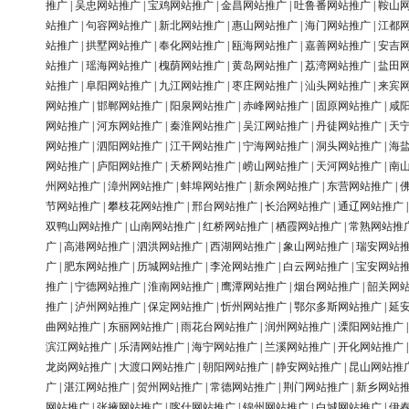
推广
|
吴忠网站推广
|
宝鸡网站推广
|
金昌网站推广
|
吐鲁番网站推广
|
鞍山
站推广
|
句容网站推广
|
新北网站推广
|
惠山网站推广
|
海门网站推广
|
江都
站推广
|
拱墅网站推广
|
奉化网站推广
|
瓯海网站推广
|
嘉善网站推广
|
安吉
站推广
|
瑶海网站推广
|
槐荫网站推广
|
黄岛网站推广
|
荔湾网站推广
|
盐田
站推广
|
阜阳网站推广
|
九江网站推广
|
枣庄网站推广
|
汕头网站推广
|
来宾
网站推广
|
邯郸网站推广
|
阳泉网站推广
|
赤峰网站推广
|
固原网站推广
|
咸
网站推广
|
河东网站推广
|
秦淮网站推广
|
吴江网站推广
|
丹徒网站推广
|
天
网站推广
|
泗阳网站推广
|
江干网站推广
|
宁海网站推广
|
洞头网站推广
|
海
网站推广
|
庐阳网站推广
|
天桥网站推广
|
崂山网站推广
|
天河网站推广
|
南
州网站推广
|
漳州网站推广
|
蚌埠网站推广
|
新余网站推广
|
东营网站推广
|
节网站推广
|
攀枝花网站推广
|
邢台网站推广
|
长治网站推广
|
通辽网站推广
双鸭山网站推广
|
山南网站推广
|
红桥网站推广
|
栖霞网站推广
|
常熟网站推
广
|
高港网站推广
|
泗洪网站推广
|
西湖网站推广
|
象山网站推广
|
瑞安网站
广
|
肥东网站推广
|
历城网站推广
|
李沧网站推广
|
白云网站推广
|
宝安网站
推广
|
宁德网站推广
|
淮南网站推广
|
鹰潭网站推广
|
烟台网站推广
|
韶关网
推广
|
泸州网站推广
|
保定网站推广
|
忻州网站推广
|
鄂尔多斯网站推广
|
延
曲网站推广
|
东丽网站推广
|
雨花台网站推广
|
润州网站推广
|
溧阳网站推广
滨江网站推广
|
乐清网站推广
|
海宁网站推广
|
兰溪网站推广
|
开化网站推广
龙岗网站推广
|
大渡口网站推广
|
朝阳网站推广
|
静安网站推广
|
昆山网站推
广
|
湛江网站推广
|
贺州网站推广
|
常德网站推广
|
荆门网站推广
|
新乡网站
网站推广
|
张掖网站推广
|
喀什网站推广
|
锦州网站推广
|
白城网站推广
|
伊