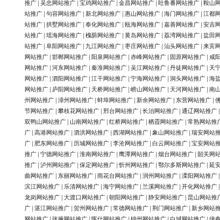
推广
|
吴忠网站推广
|
宝鸡网站推广
|
金昌网站推广
|
吐鲁番网站推广
|
鞍山
站推广
|
句容网站推广
|
新北网站推广
|
惠山网站推广
|
海门网站推广
|
江都
站推广
|
拱墅网站推广
|
奉化网站推广
|
瓯海网站推广
|
嘉善网站推广
|
安吉
站推广
|
瑶海网站推广
|
槐荫网站推广
|
黄岛网站推广
|
荔湾网站推广
|
盐田
站推广
|
阜阳网站推广
|
九江网站推广
|
枣庄网站推广
|
汕头网站推广
|
来宾
网站推广
|
邯郸网站推广
|
阳泉网站推广
|
赤峰网站推广
|
固原网站推广
|
咸
网站推广
|
河东网站推广
|
秦淮网站推广
|
吴江网站推广
|
丹徒网站推广
|
天
网站推广
|
泗阳网站推广
|
江干网站推广
|
宁海网站推广
|
洞头网站推广
|
海
网站推广
|
庐阳网站推广
|
天桥网站推广
|
崂山网站推广
|
天河网站推广
|
南
州网站推广
|
漳州网站推广
|
蚌埠网站推广
|
新余网站推广
|
东营网站推广
|
节网站推广
|
攀枝花网站推广
|
邢台网站推广
|
长治网站推广
|
通辽网站推广
双鸭山网站推广
|
山南网站推广
|
红桥网站推广
|
栖霞网站推广
|
常熟网站推
广
|
高港网站推广
|
泗洪网站推广
|
西湖网站推广
|
象山网站推广
|
瑞安网站
广
|
肥东网站推广
|
历城网站推广
|
李沧网站推广
|
白云网站推广
|
宝安网站
推广
|
宁德网站推广
|
淮南网站推广
|
鹰潭网站推广
|
烟台网站推广
|
韶关网
推广
|
泸州网站推广
|
保定网站推广
|
忻州网站推广
|
鄂尔多斯网站推广
|
延
曲网站推广
|
东丽网站推广
|
雨花台网站推广
|
润州网站推广
|
溧阳网站推广
滨江网站推广
|
乐清网站推广
|
海宁网站推广
|
兰溪网站推广
|
开化网站推广
龙岗网站推广
|
大渡口网站推广
|
朝阳网站推广
|
静安网站推广
|
昆山网站推
广
|
湛江网站推广
|
贺州网站推广
|
常德网站推广
|
荆门网站推广
|
新乡网站
网站推广
|
张掖网站推广
|
喀什网站推广
|
锦州网站推广
|
白城网站推广
|
伊