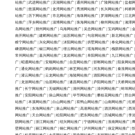
站推广
|
武进网站推广
|
滨湖网站推广
|
通州网站推广
|
广陵网站推广
|
盐都
站推广
|
慈溪网站推广
|
龙湾网站推广
|
秀洲网站推广
|
长兴网站推广
|
柯桥
站推广
|
历下网站推广
|
市北网站推广
|
海珠网站推广
|
罗湖网站推广
|
江北
站推广
|
萍乡网站推广
|
淄博网站推广
|
珠海网站推广
|
柳州网站推广
|
湘潭
岛网站推广
|
朔州网站推广
|
乌海网站推广
|
吴忠网站推广
|
宝鸡网站推广
|
南开网站推广
|
建邺网站推广
|
姑苏网站推广
|
句容网站推广
|
新北网站推广
睢宁网站推广
|
兴化网站推广
|
沭阳网站推广
|
拱墅网站推广
|
奉化网站推广
嵊泗网站推广
|
椒江网站推广
|
缙云网站推广
|
瑶海网站推广
|
槐荫网站推广
常州网站推广
|
嘉兴网站推广
|
龙岩网站推广
|
阜阳网站推广
|
九江网站推广
广
|
昭通网站推广
|
安顺网站推广
|
自贡网站推广
|
邯郸网站推广
|
阳泉网站
广
|
通化网站推广
|
鹤岗网站推广
|
林芝网站推广
|
河东网站推广
|
秦淮网站
广
|
灌云网站推广
|
云龙网站推广
|
海陵网站推广
|
泗阳网站推广
|
江干网站
广
|
龙游网站推广
|
仙居网站推广
|
遂昌网站推广
|
庐阳网站推广
|
天桥网站
推广
|
长宁网站推广
|
无锡网站推广
|
湖州网站推广
|
漳州网站推广
|
蚌埠网
推广
|
安阳网站推广
|
保山网站推广
|
毕节网站推广
|
攀枝花网站推广
|
邢台
站推广
|
本溪网站推广
|
白山网站推广
|
双鸭山网站推广
|
山南网站推广
|
红
网站推广
|
东海网站推广
|
泉山网站推广
|
高港网站推广
|
泗洪网站推广
|
西
网站推广
|
天台网站推广
|
松阳网站推广
|
肥东网站推广
|
历城网站推广
|
李
阴网站推广
|
浙江网站推广
|
绍兴网站推广
|
宁德网站推广
|
淮南网站推广
|
壁网站推广
|
丽江网站推广
|
铜仁网站推广
|
泸州网站推广
|
保定网站推广
|