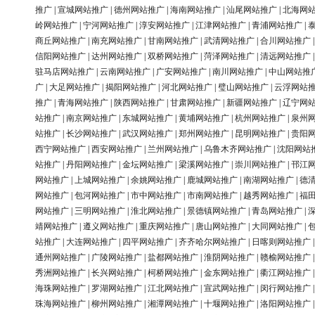
推广
|
宣城网站推广
|
德州网站推广
|
海南网站推广
|
汕尾网站推广
|
北海网
岭网站推广
|
宁河网站推广
|
淳安网站推广
|
江津网站推广
|
青浦网站推广
|
商丘网站推广
|
南充网站推广
|
甘南网站推广
|
武清网站推广
|
合川网站推广
信阳网站推广
|
达州网站推广
|
双桥网站推广
|
菏泽网站推广
|
清远网站推广
驻马店网站推广
|
云南网站推广
|
广安网站推广
|
南川网站推广
|
中山网站推
广
|
大足网站推广
|
揭阳网站推广
|
河北网站推广
|
璧山网站推广
|
云浮网站
推广
|
青海网站推广
|
陕西网站推广
|
甘肃网站推广
|
新疆网站推广
|
辽宁网
站推广
|
南京网站推广
|
东城网站推广
|
黄埔网站推广
|
杭州网站推广
|
泉州
站推广
|
长沙网站推广
|
武汉网站推广
|
郑州网站推广
|
昆明网站推广
|
贵阳
西宁网站推广
|
西安网站推广
|
兰州网站推广
|
乌鲁木齐网站推广
|
沈阳网站
站推广
|
丹阳网站推广
|
金坛网站推广
|
梁溪网站推广
|
崇川网站推广
|
邗江
网站推广
|
上城网站推广
|
余姚网站推广
|
鹿城网站推广
|
南湖网站推广
|
德
网站推广
|
包河网站推广
|
市中网站推广
|
市南网站推广
|
越秀网站推广
|
福
网站推广
|
三明网站推广
|
淮北网站推广
|
景德镇网站推广
|
青岛网站推广
|
靖网站推广
|
遵义网站推广
|
重庆网站推广
|
唐山网站推广
|
大同网站推广
|
站推广
|
大连网站推广
|
四平网站推广
|
齐齐哈尔网站推广
|
日喀则网站推广
通州网站推广
|
广陵网站推广
|
盐都网站推广
|
淮阴网站推广
|
赣榆网站推广
秀洲网站推广
|
长兴网站推广
|
柯桥网站推广
|
金东网站推广
|
衢江网站推广
海珠网站推广
|
罗湖网站推广
|
江北网站推广
|
宣武网站推广
|
闵行网站推广
珠海网站推广
|
柳州网站推广
|
湘潭网站推广
|
十堰网站推广
|
洛阳网站推广