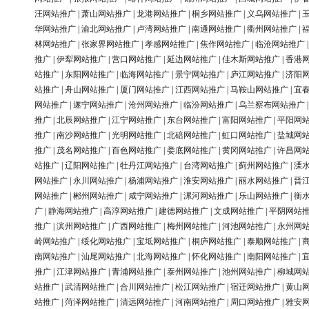
汪网站推广
|
萧山网站推广
|
龙港网站推广
|
桐乡网站推广
|
义乌网站推广
|
华网站推广
|
渝北网站推广
|
卢湾网站推广
|
南通网站推广
|
衢州网站推广
|
林网站推广
|
张家界网站推广
|
孝感网站推广
|
焦作网站推广
|
临沧网站推广
推广
|
伊犁网站推广
|
营口网站推广
|
延边网站推广
|
佳木斯网站推广
|
香港
站推广
|
东阳网站推广
|
临海网站推广
|
景宁网站推广
|
庐江网站推广
|
济阳
站推广
|
舟山网站推广
|
厦门网站推广
|
江西网站推广
|
马鞍山网站推广
|
宜
网站推广
|
遂宁网站推广
|
沧州网站推广
|
临汾网站推广
|
乌兰察布网站推广
推广
|
北辰网站推广
|
江宁网站推广
|
东台网站推广
|
富阳网站推广
|
平阳网
推广
|
南沙网站推广
|
光明网站推广
|
北碚网站推广
|
虹口网站推广
|
盐城网
推广
|
茂名网站推广
|
百色网站推广
|
娄底网站推广
|
黄冈网站推广
|
许昌网
站推广
|
辽阳网站推广
|
牡丹江网站推广
|
台湾网站推广
|
蓟州网站推广
|
溧
网站推广
|
永川网站推广
|
杨浦网站推广
|
淮安网站推广
|
丽水网站推广
|
晋
网站推广
|
郴州网站推广
|
咸宁网站推广
|
漯河网站推广
|
乐山网站推广
|
衡
广
|
静海网站推广
|
高淳网站推广
|
建德网站推广
|
文成网站推广
|
平阴网站
推广
|
滨州网站推广
|
广西网站推广
|
梅州网站推广
|
河池网站推广
|
永州网
岭网站推广
|
绥化网站推广
|
宝坻网站推广
|
桐庐网站推广
|
泰顺网站推广
|
南网站推广
|
汕尾网站推广
|
北海网站推广
|
怀化网站推广
|
南阳网站推广
|
推广
|
江津网站推广
|
青浦网站推广
|
泰州网站推广
|
池州网站推广
|
柳城网
站推广
|
武清网站推广
|
合川网站推广
|
松江网站推广
|
宿迁网站推广
|
黄山
站推广
|
菏泽网站推广
|
清远网站推广
|
河南网站推广
|
周口网站推广
|
雅安