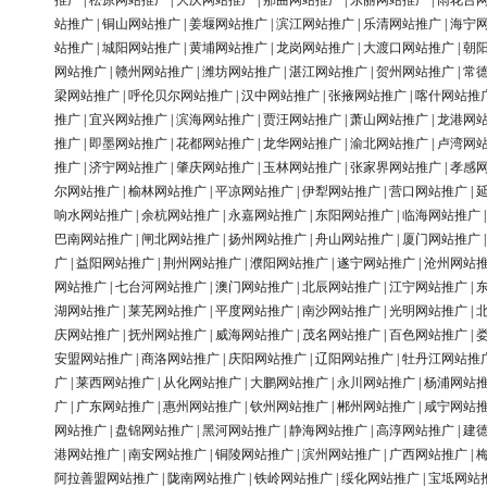
推广
|
松原网站推广
|
大庆网站推广
|
那曲网站推广
|
东丽网站推广
|
雨花台
站推广
|
铜山网站推广
|
姜堰网站推广
|
滨江网站推广
|
乐清网站推广
|
海宁
站推广
|
城阳网站推广
|
黄埔网站推广
|
龙岗网站推广
|
大渡口网站推广
|
朝
网站推广
|
赣州网站推广
|
潍坊网站推广
|
湛江网站推广
|
贺州网站推广
|
常
梁网站推广
|
呼伦贝尔网站推广
|
汉中网站推广
|
张掖网站推广
|
喀什网站推
推广
|
宜兴网站推广
|
滨海网站推广
|
贾汪网站推广
|
萧山网站推广
|
龙港网
推广
|
即墨网站推广
|
花都网站推广
|
龙华网站推广
|
渝北网站推广
|
卢湾网
推广
|
济宁网站推广
|
肇庆网站推广
|
玉林网站推广
|
张家界网站推广
|
孝感
尔网站推广
|
榆林网站推广
|
平凉网站推广
|
伊犁网站推广
|
营口网站推广
|
响水网站推广
|
余杭网站推广
|
永嘉网站推广
|
东阳网站推广
|
临海网站推广
巴南网站推广
|
闸北网站推广
|
扬州网站推广
|
舟山网站推广
|
厦门网站推广
广
|
益阳网站推广
|
荆州网站推广
|
濮阳网站推广
|
遂宁网站推广
|
沧州网站
网站推广
|
七台河网站推广
|
澳门网站推广
|
北辰网站推广
|
江宁网站推广
|
湖网站推广
|
莱芜网站推广
|
平度网站推广
|
南沙网站推广
|
光明网站推广
|
庆网站推广
|
抚州网站推广
|
威海网站推广
|
茂名网站推广
|
百色网站推广
|
安盟网站推广
|
商洛网站推广
|
庆阳网站推广
|
辽阳网站推广
|
牡丹江网站推
广
|
莱西网站推广
|
从化网站推广
|
大鹏网站推广
|
永川网站推广
|
杨浦网站
广
|
广东网站推广
|
惠州网站推广
|
钦州网站推广
|
郴州网站推广
|
咸宁网站
网站推广
|
盘锦网站推广
|
黑河网站推广
|
静海网站推广
|
高淳网站推广
|
建
港网站推广
|
南安网站推广
|
铜陵网站推广
|
滨州网站推广
|
广西网站推广
|
阿拉善盟网站推广
|
陇南网站推广
|
铁岭网站推广
|
绥化网站推广
|
宝坻网站