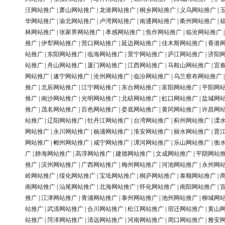
汪网站推广
|
萧山网站推广
|
龙港网站推广
|
桐乡网站推广
|
义乌网站推广
|
华网站推广
|
渝北网站推广
|
卢湾网站推广
|
南通网站推广
|
衢州网站推广
|
林网站推广
|
张家界网站推广
|
孝感网站推广
|
焦作网站推广
|
临沧网站推广
推广
|
伊犁网站推广
|
营口网站推广
|
延边网站推广
|
佳木斯网站推广
|
香港
站推广
|
东阳网站推广
|
临海网站推广
|
景宁网站推广
|
庐江网站推广
|
济阳
站推广
|
舟山网站推广
|
厦门网站推广
|
江西网站推广
|
马鞍山网站推广
|
宜
网站推广
|
遂宁网站推广
|
沧州网站推广
|
临汾网站推广
|
乌兰察布网站推广
推广
|
北辰网站推广
|
江宁网站推广
|
东台网站推广
|
富阳网站推广
|
平阳网
推广
|
南沙网站推广
|
光明网站推广
|
北碚网站推广
|
虹口网站推广
|
盐城网
推广
|
茂名网站推广
|
百色网站推广
|
娄底网站推广
|
黄冈网站推广
|
许昌网
站推广
|
辽阳网站推广
|
牡丹江网站推广
|
台湾网站推广
|
蓟州网站推广
|
溧
网站推广
|
永川网站推广
|
杨浦网站推广
|
淮安网站推广
|
丽水网站推广
|
晋
网站推广
|
郴州网站推广
|
咸宁网站推广
|
漯河网站推广
|
乐山网站推广
|
衡
广
|
静海网站推广
|
高淳网站推广
|
建德网站推广
|
文成网站推广
|
平阴网站
推广
|
滨州网站推广
|
广西网站推广
|
梅州网站推广
|
河池网站推广
|
永州网
岭网站推广
|
绥化网站推广
|
宝坻网站推广
|
桐庐网站推广
|
泰顺网站推广
|
南网站推广
|
汕尾网站推广
|
北海网站推广
|
怀化网站推广
|
南阳网站推广
|
推广
|
江津网站推广
|
青浦网站推广
|
泰州网站推广
|
池州网站推广
|
柳城网
站推广
|
武清网站推广
|
合川网站推广
|
松江网站推广
|
宿迁网站推广
|
黄山
站推广
|
菏泽网站推广
|
清远网站推广
|
河南网站推广
|
周口网站推广
|
雅安