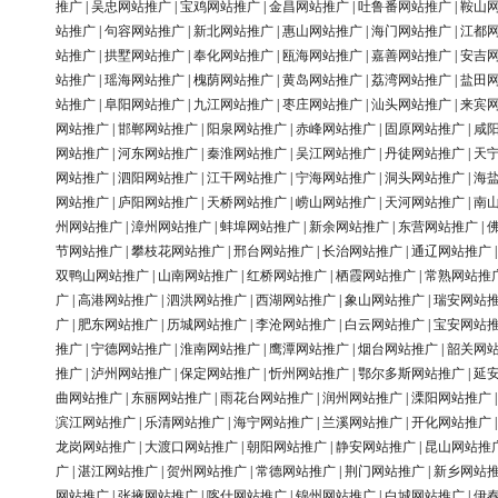
推广
|
吴忠网站推广
|
宝鸡网站推广
|
金昌网站推广
|
吐鲁番网站推广
|
鞍山
站推广
|
句容网站推广
|
新北网站推广
|
惠山网站推广
|
海门网站推广
|
江都
站推广
|
拱墅网站推广
|
奉化网站推广
|
瓯海网站推广
|
嘉善网站推广
|
安吉
站推广
|
瑶海网站推广
|
槐荫网站推广
|
黄岛网站推广
|
荔湾网站推广
|
盐田
站推广
|
阜阳网站推广
|
九江网站推广
|
枣庄网站推广
|
汕头网站推广
|
来宾
网站推广
|
邯郸网站推广
|
阳泉网站推广
|
赤峰网站推广
|
固原网站推广
|
咸
网站推广
|
河东网站推广
|
秦淮网站推广
|
吴江网站推广
|
丹徒网站推广
|
天
网站推广
|
泗阳网站推广
|
江干网站推广
|
宁海网站推广
|
洞头网站推广
|
海
网站推广
|
庐阳网站推广
|
天桥网站推广
|
崂山网站推广
|
天河网站推广
|
南
州网站推广
|
漳州网站推广
|
蚌埠网站推广
|
新余网站推广
|
东营网站推广
|
节网站推广
|
攀枝花网站推广
|
邢台网站推广
|
长治网站推广
|
通辽网站推广
双鸭山网站推广
|
山南网站推广
|
红桥网站推广
|
栖霞网站推广
|
常熟网站推
广
|
高港网站推广
|
泗洪网站推广
|
西湖网站推广
|
象山网站推广
|
瑞安网站
广
|
肥东网站推广
|
历城网站推广
|
李沧网站推广
|
白云网站推广
|
宝安网站
推广
|
宁德网站推广
|
淮南网站推广
|
鹰潭网站推广
|
烟台网站推广
|
韶关网
推广
|
泸州网站推广
|
保定网站推广
|
忻州网站推广
|
鄂尔多斯网站推广
|
延
曲网站推广
|
东丽网站推广
|
雨花台网站推广
|
润州网站推广
|
溧阳网站推广
滨江网站推广
|
乐清网站推广
|
海宁网站推广
|
兰溪网站推广
|
开化网站推广
龙岗网站推广
|
大渡口网站推广
|
朝阳网站推广
|
静安网站推广
|
昆山网站推
广
|
湛江网站推广
|
贺州网站推广
|
常德网站推广
|
荆门网站推广
|
新乡网站
网站推广
|
张掖网站推广
|
喀什网站推广
|
锦州网站推广
|
白城网站推广
|
伊