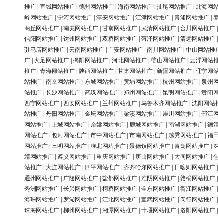
推广
|
宣城网站推广
|
德州网站推广
|
海南网站推广
|
汕尾网站推广
|
北海网
岭网站推广
|
宁河网站推广
|
淳安网站推广
|
江津网站推广
|
青浦网站推广
|
商丘网站推广
|
南充网站推广
|
甘南网站推广
|
武清网站推广
|
合川网站推广
信阳网站推广
|
达州网站推广
|
双桥网站推广
|
菏泽网站推广
|
清远网站推广
驻马店网站推广
|
云南网站推广
|
广安网站推广
|
南川网站推广
|
中山网站推
广
|
大足网站推广
|
揭阳网站推广
|
河北网站推广
|
璧山网站推广
|
云浮网站
推广
|
青海网站推广
|
陕西网站推广
|
甘肃网站推广
|
新疆网站推广
|
辽宁网
站推广
|
南京网站推广
|
东城网站推广
|
黄埔网站推广
|
杭州网站推广
|
泉州
站推广
|
长沙网站推广
|
武汉网站推广
|
郑州网站推广
|
昆明网站推广
|
贵阳
西宁网站推广
|
西安网站推广
|
兰州网站推广
|
乌鲁木齐网站推广
|
沈阳网站
站推广
|
丹阳网站推广
|
金坛网站推广
|
梁溪网站推广
|
崇川网站推广
|
邗江
网站推广
|
上城网站推广
|
余姚网站推广
|
鹿城网站推广
|
南湖网站推广
|
德
网站推广
|
包河网站推广
|
市中网站推广
|
市南网站推广
|
越秀网站推广
|
福
网站推广
|
三明网站推广
|
淮北网站推广
|
景德镇网站推广
|
青岛网站推广
|
靖网站推广
|
遵义网站推广
|
重庆网站推广
|
唐山网站推广
|
大同网站推广
|
站推广
|
大连网站推广
|
四平网站推广
|
齐齐哈尔网站推广
|
日喀则网站推广
通州网站推广
|
广陵网站推广
|
盐都网站推广
|
淮阴网站推广
|
赣榆网站推广
秀洲网站推广
|
长兴网站推广
|
柯桥网站推广
|
金东网站推广
|
衢江网站推广
海珠网站推广
|
罗湖网站推广
|
江北网站推广
|
宣武网站推广
|
闵行网站推广
珠海网站推广
|
柳州网站推广
|
湘潭网站推广
|
十堰网站推广
|
洛阳网站推广