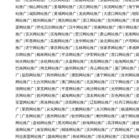
推广
|
松原网站推广
|
大庆网站推广
|
那曲网站推广
|
东丽网站推广
|
雨花台
站推广
|
铜山网站推广
|
姜堰网站推广
|
滨江网站推广
|
乐清网站推广
|
海宁
站推广
|
城阳网站推广
|
黄埔网站推广
|
龙岗网站推广
|
大渡口网站推广
|
朝
网站推广
|
赣州网站推广
|
潍坊网站推广
|
湛江网站推广
|
贺州网站推广
|
常
梁网站推广
|
呼伦贝尔网站推广
|
汉中网站推广
|
张掖网站推广
|
喀什网站推
推广
|
宜兴网站推广
|
滨海网站推广
|
贾汪网站推广
|
萧山网站推广
|
龙港网
推广
|
即墨网站推广
|
花都网站推广
|
龙华网站推广
|
渝北网站推广
|
卢湾网
推广
|
济宁网站推广
|
肇庆网站推广
|
玉林网站推广
|
张家界网站推广
|
孝感
尔网站推广
|
榆林网站推广
|
平凉网站推广
|
伊犁网站推广
|
营口网站推广
|
响水网站推广
|
余杭网站推广
|
永嘉网站推广
|
东阳网站推广
|
临海网站推广
巴南网站推广
|
闸北网站推广
|
扬州网站推广
|
舟山网站推广
|
厦门网站推广
广
|
益阳网站推广
|
荆州网站推广
|
濮阳网站推广
|
遂宁网站推广
|
沧州网站
网站推广
|
七台河网站推广
|
澳门网站推广
|
北辰网站推广
|
江宁网站推广
|
湖网站推广
|
莱芜网站推广
|
平度网站推广
|
南沙网站推广
|
光明网站推广
|
庆网站推广
|
抚州网站推广
|
威海网站推广
|
茂名网站推广
|
百色网站推广
|
安盟网站推广
|
商洛网站推广
|
庆阳网站推广
|
辽阳网站推广
|
牡丹江网站推
广
|
莱西网站推广
|
从化网站推广
|
大鹏网站推广
|
永川网站推广
|
杨浦网站
广
|
广东网站推广
|
惠州网站推广
|
钦州网站推广
|
郴州网站推广
|
咸宁网站
网站推广
|
盘锦网站推广
|
黑河网站推广
|
静海网站推广
|
高淳网站推广
|
建
港网站推广
|
南安网站推广
|
铜陵网站推广
|
滨州网站推广
|
广西网站推广
|
阿拉善盟网站推广
|
陇南网站推广
|
铁岭网站推广
|
绥化网站推广
|
宝坻网站