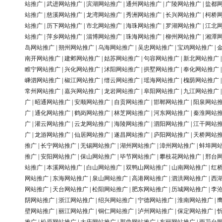
站推广
|
武进网站推广
|
滨湖网站推广
|
通州网站推广
|
广陵网站推广
|
盐都
站推广
|
慈溪网站推广
|
龙湾网站推广
|
秀洲网站推广
|
长兴网站推广
|
柯桥
站推广
|
历下网站推广
|
市北网站推广
|
海珠网站推广
|
罗湖网站推广
|
江北
站推广
|
萍乡网站推广
|
淄博网站推广
|
珠海网站推广
|
柳州网站推广
|
湘潭
岛网站推广
|
朔州网站推广
|
乌海网站推广
|
吴忠网站推广
|
宝鸡网站推广
|
南开网站推广
|
建邺网站推广
|
姑苏网站推广
|
句容网站推广
|
新北网站推广
睢宁网站推广
|
兴化网站推广
|
沭阳网站推广
|
拱墅网站推广
|
奉化网站推广
嵊泗网站推广
|
椒江网站推广
|
缙云网站推广
|
瑶海网站推广
|
槐荫网站推广
常州网站推广
|
嘉兴网站推广
|
龙岩网站推广
|
阜阳网站推广
|
九江网站推广
广
|
昭通网站推广
|
安顺网站推广
|
自贡网站推广
|
邯郸网站推广
|
阳泉网站
广
|
通化网站推广
|
鹤岗网站推广
|
林芝网站推广
|
河东网站推广
|
秦淮网站
广
|
灌云网站推广
|
云龙网站推广
|
海陵网站推广
|
泗阳网站推广
|
江干网站
广
|
龙游网站推广
|
仙居网站推广
|
遂昌网站推广
|
庐阳网站推广
|
天桥网站
推广
|
长宁网站推广
|
无锡网站推广
|
湖州网站推广
|
漳州网站推广
|
蚌埠网
推广
|
安阳网站推广
|
保山网站推广
|
毕节网站推广
|
攀枝花网站推广
|
邢台
站推广
|
本溪网站推广
|
白山网站推广
|
双鸭山网站推广
|
山南网站推广
|
红
网站推广
|
东海网站推广
|
泉山网站推广
|
高港网站推广
|
泗洪网站推广
|
西
网站推广
|
天台网站推广
|
松阳网站推广
|
肥东网站推广
|
历城网站推广
|
李
阴网站推广
|
浙江网站推广
|
绍兴网站推广
|
宁德网站推广
|
淮南网站推广
|
壁网站推广
|
丽江网站推广
|
铜仁网站推广
|
泸州网站推广
|
保定网站推广
|