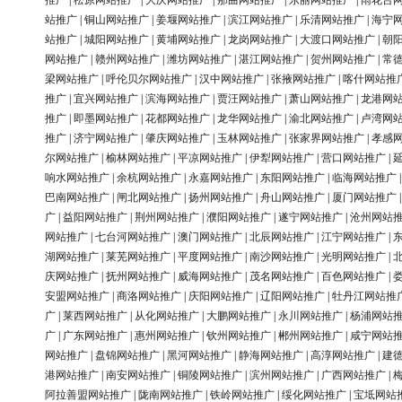
推广
|
松原网站推广
|
大庆网站推广
|
那曲网站推广
|
东丽网站推广
|
雨花台
站推广
|
铜山网站推广
|
姜堰网站推广
|
滨江网站推广
|
乐清网站推广
|
海宁
站推广
|
城阳网站推广
|
黄埔网站推广
|
龙岗网站推广
|
大渡口网站推广
|
朝
网站推广
|
赣州网站推广
|
潍坊网站推广
|
湛江网站推广
|
贺州网站推广
|
常
梁网站推广
|
呼伦贝尔网站推广
|
汉中网站推广
|
张掖网站推广
|
喀什网站推
推广
|
宜兴网站推广
|
滨海网站推广
|
贾汪网站推广
|
萧山网站推广
|
龙港网
推广
|
即墨网站推广
|
花都网站推广
|
龙华网站推广
|
渝北网站推广
|
卢湾网
推广
|
济宁网站推广
|
肇庆网站推广
|
玉林网站推广
|
张家界网站推广
|
孝感
尔网站推广
|
榆林网站推广
|
平凉网站推广
|
伊犁网站推广
|
营口网站推广
|
响水网站推广
|
余杭网站推广
|
永嘉网站推广
|
东阳网站推广
|
临海网站推广
巴南网站推广
|
闸北网站推广
|
扬州网站推广
|
舟山网站推广
|
厦门网站推广
广
|
益阳网站推广
|
荆州网站推广
|
濮阳网站推广
|
遂宁网站推广
|
沧州网站
网站推广
|
七台河网站推广
|
澳门网站推广
|
北辰网站推广
|
江宁网站推广
|
湖网站推广
|
莱芜网站推广
|
平度网站推广
|
南沙网站推广
|
光明网站推广
|
庆网站推广
|
抚州网站推广
|
威海网站推广
|
茂名网站推广
|
百色网站推广
|
安盟网站推广
|
商洛网站推广
|
庆阳网站推广
|
辽阳网站推广
|
牡丹江网站推
广
|
莱西网站推广
|
从化网站推广
|
大鹏网站推广
|
永川网站推广
|
杨浦网站
广
|
广东网站推广
|
惠州网站推广
|
钦州网站推广
|
郴州网站推广
|
咸宁网站
网站推广
|
盘锦网站推广
|
黑河网站推广
|
静海网站推广
|
高淳网站推广
|
建
港网站推广
|
南安网站推广
|
铜陵网站推广
|
滨州网站推广
|
广西网站推广
|
阿拉善盟网站推广
|
陇南网站推广
|
铁岭网站推广
|
绥化网站推广
|
宝坻网站