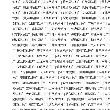
站推广
|
武进网站推广
|
滨湖网站推广
|
通州网站推广
|
广陵网站推广
|
盐都
站推广
|
慈溪网站推广
|
龙湾网站推广
|
秀洲网站推广
|
长兴网站推广
|
柯桥
站推广
|
历下网站推广
|
市北网站推广
|
海珠网站推广
|
罗湖网站推广
|
江北
站推广
|
萍乡网站推广
|
淄博网站推广
|
珠海网站推广
|
柳州网站推广
|
湘潭
岛网站推广
|
朔州网站推广
|
乌海网站推广
|
吴忠网站推广
|
宝鸡网站推广
|
南开网站推广
|
建邺网站推广
|
姑苏网站推广
|
句容网站推广
|
新北网站推广
睢宁网站推广
|
兴化网站推广
|
沭阳网站推广
|
拱墅网站推广
|
奉化网站推广
嵊泗网站推广
|
椒江网站推广
|
缙云网站推广
|
瑶海网站推广
|
槐荫网站推广
常州网站推广
|
嘉兴网站推广
|
龙岩网站推广
|
阜阳网站推广
|
九江网站推广
广
|
昭通网站推广
|
安顺网站推广
|
自贡网站推广
|
邯郸网站推广
|
阳泉网站
广
|
通化网站推广
|
鹤岗网站推广
|
林芝网站推广
|
河东网站推广
|
秦淮网站
广
|
灌云网站推广
|
云龙网站推广
|
海陵网站推广
|
泗阳网站推广
|
江干网站
广
|
龙游网站推广
|
仙居网站推广
|
遂昌网站推广
|
庐阳网站推广
|
天桥网站
推广
|
长宁网站推广
|
无锡网站推广
|
湖州网站推广
|
漳州网站推广
|
蚌埠网
推广
|
安阳网站推广
|
保山网站推广
|
毕节网站推广
|
攀枝花网站推广
|
邢台
站推广
|
本溪网站推广
|
白山网站推广
|
双鸭山网站推广
|
山南网站推广
|
红
网站推广
|
东海网站推广
|
泉山网站推广
|
高港网站推广
|
泗洪网站推广
|
西
网站推广
|
天台网站推广
|
松阳网站推广
|
肥东网站推广
|
历城网站推广
|
李
阴网站推广
|
浙江网站推广
|
绍兴网站推广
|
宁德网站推广
|
淮南网站推广
|
壁网站推广
|
丽江网站推广
|
铜仁网站推广
|
泸州网站推广
|
保定网站推广
|