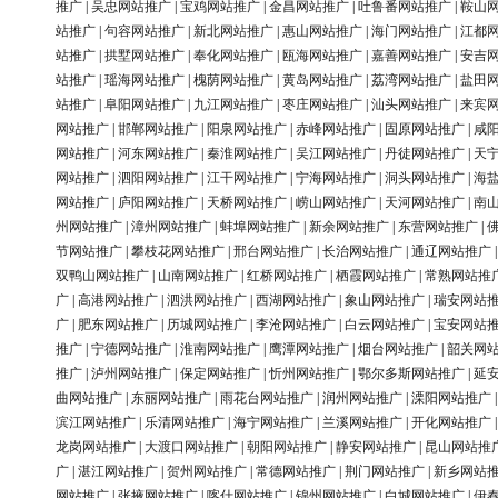
推广
|
吴忠网站推广
|
宝鸡网站推广
|
金昌网站推广
|
吐鲁番网站推广
|
鞍山
站推广
|
句容网站推广
|
新北网站推广
|
惠山网站推广
|
海门网站推广
|
江都
站推广
|
拱墅网站推广
|
奉化网站推广
|
瓯海网站推广
|
嘉善网站推广
|
安吉
站推广
|
瑶海网站推广
|
槐荫网站推广
|
黄岛网站推广
|
荔湾网站推广
|
盐田
站推广
|
阜阳网站推广
|
九江网站推广
|
枣庄网站推广
|
汕头网站推广
|
来宾
网站推广
|
邯郸网站推广
|
阳泉网站推广
|
赤峰网站推广
|
固原网站推广
|
咸
网站推广
|
河东网站推广
|
秦淮网站推广
|
吴江网站推广
|
丹徒网站推广
|
天
网站推广
|
泗阳网站推广
|
江干网站推广
|
宁海网站推广
|
洞头网站推广
|
海
网站推广
|
庐阳网站推广
|
天桥网站推广
|
崂山网站推广
|
天河网站推广
|
南
州网站推广
|
漳州网站推广
|
蚌埠网站推广
|
新余网站推广
|
东营网站推广
|
节网站推广
|
攀枝花网站推广
|
邢台网站推广
|
长治网站推广
|
通辽网站推广
双鸭山网站推广
|
山南网站推广
|
红桥网站推广
|
栖霞网站推广
|
常熟网站推
广
|
高港网站推广
|
泗洪网站推广
|
西湖网站推广
|
象山网站推广
|
瑞安网站
广
|
肥东网站推广
|
历城网站推广
|
李沧网站推广
|
白云网站推广
|
宝安网站
推广
|
宁德网站推广
|
淮南网站推广
|
鹰潭网站推广
|
烟台网站推广
|
韶关网
推广
|
泸州网站推广
|
保定网站推广
|
忻州网站推广
|
鄂尔多斯网站推广
|
延
曲网站推广
|
东丽网站推广
|
雨花台网站推广
|
润州网站推广
|
溧阳网站推广
滨江网站推广
|
乐清网站推广
|
海宁网站推广
|
兰溪网站推广
|
开化网站推广
龙岗网站推广
|
大渡口网站推广
|
朝阳网站推广
|
静安网站推广
|
昆山网站推
广
|
湛江网站推广
|
贺州网站推广
|
常德网站推广
|
荆门网站推广
|
新乡网站
网站推广
|
张掖网站推广
|
喀什网站推广
|
锦州网站推广
|
白城网站推广
|
伊