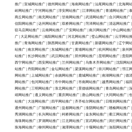
推广
|
宣城网站推广
|
德州网站推广
|
海南网站推广
|
汕尾网站推广
|
北海网
岭网站推广
|
宁河网站推广
|
淳安网站推广
|
江津网站推广
|
青浦网站推广
|
商丘网站推广
|
南充网站推广
|
甘南网站推广
|
武清网站推广
|
合川网站推广
信阳网站推广
|
达州网站推广
|
双桥网站推广
|
菏泽网站推广
|
清远网站推广
驻马店网站推广
|
云南网站推广
|
广安网站推广
|
南川网站推广
|
中山网站推
广
|
大足网站推广
|
揭阳网站推广
|
河北网站推广
|
璧山网站推广
|
云浮网站
推广
|
青海网站推广
|
陕西网站推广
|
甘肃网站推广
|
新疆网站推广
|
辽宁网
站推广
|
南京网站推广
|
东城网站推广
|
黄埔网站推广
|
杭州网站推广
|
泉州
站推广
|
长沙网站推广
|
武汉网站推广
|
郑州网站推广
|
昆明网站推广
|
贵阳
西宁网站推广
|
西安网站推广
|
兰州网站推广
|
乌鲁木齐网站推广
|
沈阳网站
站推广
|
丹阳网站推广
|
金坛网站推广
|
梁溪网站推广
|
崇川网站推广
|
邗江
网站推广
|
上城网站推广
|
余姚网站推广
|
鹿城网站推广
|
南湖网站推广
|
德
网站推广
|
包河网站推广
|
市中网站推广
|
市南网站推广
|
越秀网站推广
|
福
网站推广
|
三明网站推广
|
淮北网站推广
|
景德镇网站推广
|
青岛网站推广
|
靖网站推广
|
遵义网站推广
|
重庆网站推广
|
唐山网站推广
|
大同网站推广
|
站推广
|
大连网站推广
|
四平网站推广
|
齐齐哈尔网站推广
|
日喀则网站推广
通州网站推广
|
广陵网站推广
|
盐都网站推广
|
淮阴网站推广
|
赣榆网站推广
秀洲网站推广
|
长兴网站推广
|
柯桥网站推广
|
金东网站推广
|
衢江网站推广
海珠网站推广
|
罗湖网站推广
|
江北网站推广
|
宣武网站推广
|
闵行网站推广
珠海网站推广
|
柳州网站推广
|
湘潭网站推广
|
十堰网站推广
|
洛阳网站推广