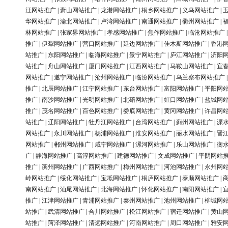
汪网站推广
|
萧山网站推广
|
龙港网站推广
|
桐乡网站推广
|
义乌网站推广
|
华网站推广
|
渝北网站推广
|
卢湾网站推广
|
南通网站推广
|
衢州网站推广
|
林网站推广
|
张家界网站推广
|
孝感网站推广
|
焦作网站推广
|
临沧网站推广
推广
|
伊犁网站推广
|
营口网站推广
|
延边网站推广
|
佳木斯网站推广
|
香港
站推广
|
东阳网站推广
|
临海网站推广
|
景宁网站推广
|
庐江网站推广
|
济阳
站推广
|
舟山网站推广
|
厦门网站推广
|
江西网站推广
|
马鞍山网站推广
|
宜
网站推广
|
遂宁网站推广
|
沧州网站推广
|
临汾网站推广
|
乌兰察布网站推广
推广
|
北辰网站推广
|
江宁网站推广
|
东台网站推广
|
富阳网站推广
|
平阳网
推广
|
南沙网站推广
|
光明网站推广
|
北碚网站推广
|
虹口网站推广
|
盐城网
推广
|
茂名网站推广
|
百色网站推广
|
娄底网站推广
|
黄冈网站推广
|
许昌网
站推广
|
辽阳网站推广
|
牡丹江网站推广
|
台湾网站推广
|
蓟州网站推广
|
溧
网站推广
|
永川网站推广
|
杨浦网站推广
|
淮安网站推广
|
丽水网站推广
|
晋
网站推广
|
郴州网站推广
|
咸宁网站推广
|
漯河网站推广
|
乐山网站推广
|
衡
广
|
静海网站推广
|
高淳网站推广
|
建德网站推广
|
文成网站推广
|
平阴网站
推广
|
滨州网站推广
|
广西网站推广
|
梅州网站推广
|
河池网站推广
|
永州网
岭网站推广
|
绥化网站推广
|
宝坻网站推广
|
桐庐网站推广
|
泰顺网站推广
|
南网站推广
|
汕尾网站推广
|
北海网站推广
|
怀化网站推广
|
南阳网站推广
|
推广
|
江津网站推广
|
青浦网站推广
|
泰州网站推广
|
池州网站推广
|
柳城网
站推广
|
武清网站推广
|
合川网站推广
|
松江网站推广
|
宿迁网站推广
|
黄山
站推广
|
菏泽网站推广
|
清远网站推广
|
河南网站推广
|
周口网站推广
|
雅安