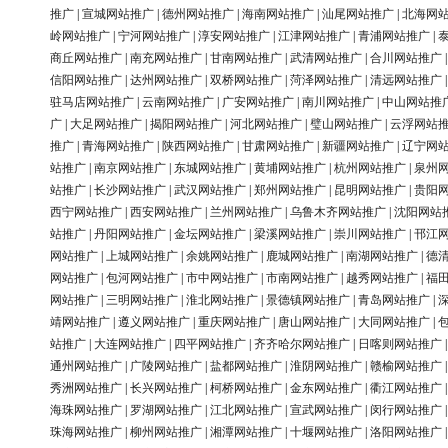
推广
|
宣城网站推广
|
德州网站推广
|
海南网站推广
|
汕尾网站推广
|
北海网
岭网站推广
|
宁河网站推广
|
淳安网站推广
|
江津网站推广
|
青浦网站推广
|
商丘网站推广
|
南充网站推广
|
甘南网站推广
|
武清网站推广
|
合川网站推广
信阳网站推广
|
达州网站推广
|
双桥网站推广
|
菏泽网站推广
|
清远网站推广
驻马店网站推广
|
云南网站推广
|
广安网站推广
|
南川网站推广
|
中山网站推
广
|
大足网站推广
|
揭阳网站推广
|
河北网站推广
|
璧山网站推广
|
云浮网站
推广
|
青海网站推广
|
陕西网站推广
|
甘肃网站推广
|
新疆网站推广
|
辽宁网
站推广
|
南京网站推广
|
东城网站推广
|
黄埔网站推广
|
杭州网站推广
|
泉州
站推广
|
长沙网站推广
|
武汉网站推广
|
郑州网站推广
|
昆明网站推广
|
贵阳
西宁网站推广
|
西安网站推广
|
兰州网站推广
|
乌鲁木齐网站推广
|
沈阳网站
站推广
|
丹阳网站推广
|
金坛网站推广
|
梁溪网站推广
|
崇川网站推广
|
邗江
网站推广
|
上城网站推广
|
余姚网站推广
|
鹿城网站推广
|
南湖网站推广
|
德
网站推广
|
包河网站推广
|
市中网站推广
|
市南网站推广
|
越秀网站推广
|
福
网站推广
|
三明网站推广
|
淮北网站推广
|
景德镇网站推广
|
青岛网站推广
|
靖网站推广
|
遵义网站推广
|
重庆网站推广
|
唐山网站推广
|
大同网站推广
|
站推广
|
大连网站推广
|
四平网站推广
|
齐齐哈尔网站推广
|
日喀则网站推广
通州网站推广
|
广陵网站推广
|
盐都网站推广
|
淮阴网站推广
|
赣榆网站推广
秀洲网站推广
|
长兴网站推广
|
柯桥网站推广
|
金东网站推广
|
衢江网站推广
海珠网站推广
|
罗湖网站推广
|
江北网站推广
|
宣武网站推广
|
闵行网站推广
珠海网站推广
|
柳州网站推广
|
湘潭网站推广
|
十堰网站推广
|
洛阳网站推广