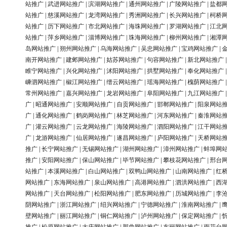
站推广
|
武进网站推广
|
滨湖网站推广
|
通州网站推广
|
广陵网站推广
|
盐都
站推广
|
慈溪网站推广
|
龙湾网站推广
|
秀洲网站推广
|
长兴网站推广
|
柯桥
站推广
|
历下网站推广
|
市北网站推广
|
海珠网站推广
|
罗湖网站推广
|
江北
站推广
|
萍乡网站推广
|
淄博网站推广
|
珠海网站推广
|
柳州网站推广
|
湘潭
岛网站推广
|
朔州网站推广
|
乌海网站推广
|
吴忠网站推广
|
宝鸡网站推广
|
南开网站推广
|
建邺网站推广
|
姑苏网站推广
|
句容网站推广
|
新北网站推广
睢宁网站推广
|
兴化网站推广
|
沭阳网站推广
|
拱墅网站推广
|
奉化网站推广
嵊泗网站推广
|
椒江网站推广
|
缙云网站推广
|
瑶海网站推广
|
槐荫网站推广
常州网站推广
|
嘉兴网站推广
|
龙岩网站推广
|
阜阳网站推广
|
九江网站推广
广
|
昭通网站推广
|
安顺网站推广
|
自贡网站推广
|
邯郸网站推广
|
阳泉网站
广
|
通化网站推广
|
鹤岗网站推广
|
林芝网站推广
|
河东网站推广
|
秦淮网站
广
|
灌云网站推广
|
云龙网站推广
|
海陵网站推广
|
泗阳网站推广
|
江干网站
广
|
龙游网站推广
|
仙居网站推广
|
遂昌网站推广
|
庐阳网站推广
|
天桥网站
推广
|
长宁网站推广
|
无锡网站推广
|
湖州网站推广
|
漳州网站推广
|
蚌埠网
推广
|
安阳网站推广
|
保山网站推广
|
毕节网站推广
|
攀枝花网站推广
|
邢台
站推广
|
本溪网站推广
|
白山网站推广
|
双鸭山网站推广
|
山南网站推广
|
红
网站推广
|
东海网站推广
|
泉山网站推广
|
高港网站推广
|
泗洪网站推广
|
西
网站推广
|
天台网站推广
|
松阳网站推广
|
肥东网站推广
|
历城网站推广
|
李
阴网站推广
|
浙江网站推广
|
绍兴网站推广
|
宁德网站推广
|
淮南网站推广
|
壁网站推广
|
丽江网站推广
|
铜仁网站推广
|
泸州网站推广
|
保定网站推广
|