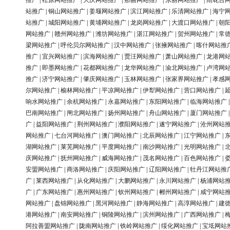
推广
|
松原网站推广
|
大庆网站推广
|
那曲网站推广
|
东丽网站推广
|
雨花台
站推广
|
铜山网站推广
|
姜堰网站推广
|
滨江网站推广
|
乐清网站推广
|
海宁
站推广
|
城阳网站推广
|
黄埔网站推广
|
龙岗网站推广
|
大渡口网站推广
|
朝
网站推广
|
赣州网站推广
|
潍坊网站推广
|
湛江网站推广
|
贺州网站推广
|
常
梁网站推广
|
呼伦贝尔网站推广
|
汉中网站推广
|
张掖网站推广
|
喀什网站推
推广
|
宜兴网站推广
|
滨海网站推广
|
贾汪网站推广
|
萧山网站推广
|
龙港网
推广
|
即墨网站推广
|
花都网站推广
|
龙华网站推广
|
渝北网站推广
|
卢湾网
推广
|
济宁网站推广
|
肇庆网站推广
|
玉林网站推广
|
张家界网站推广
|
孝感
尔网站推广
|
榆林网站推广
|
平凉网站推广
|
伊犁网站推广
|
营口网站推广
|
响水网站推广
|
余杭网站推广
|
永嘉网站推广
|
东阳网站推广
|
临海网站推广
巴南网站推广
|
闸北网站推广
|
扬州网站推广
|
舟山网站推广
|
厦门网站推广
广
|
益阳网站推广
|
荆州网站推广
|
濮阳网站推广
|
遂宁网站推广
|
沧州网站
网站推广
|
七台河网站推广
|
澳门网站推广
|
北辰网站推广
|
江宁网站推广
|
湖网站推广
|
莱芜网站推广
|
平度网站推广
|
南沙网站推广
|
光明网站推广
|
庆网站推广
|
抚州网站推广
|
威海网站推广
|
茂名网站推广
|
百色网站推广
|
安盟网站推广
|
商洛网站推广
|
庆阳网站推广
|
辽阳网站推广
|
牡丹江网站推
广
|
莱西网站推广
|
从化网站推广
|
大鹏网站推广
|
永川网站推广
|
杨浦网站
广
|
广东网站推广
|
惠州网站推广
|
钦州网站推广
|
郴州网站推广
|
咸宁网站
网站推广
|
盘锦网站推广
|
黑河网站推广
|
静海网站推广
|
高淳网站推广
|
建
港网站推广
|
南安网站推广
|
铜陵网站推广
|
滨州网站推广
|
广西网站推广
|
阿拉善盟网站推广
|
陇南网站推广
|
铁岭网站推广
|
绥化网站推广
|
宝坻网站