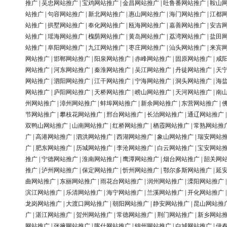
推广
|
吴忠网站推广
|
宝鸡网站推广
|
金昌网站推广
|
吐鲁番网站推广
|
鞍山
站推广
|
句容网站推广
|
新北网站推广
|
惠山网站推广
|
海门网站推广
|
江都
站推广
|
拱墅网站推广
|
奉化网站推广
|
瓯海网站推广
|
嘉善网站推广
|
安吉
站推广
|
瑶海网站推广
|
槐荫网站推广
|
黄岛网站推广
|
荔湾网站推广
|
盐田
站推广
|
阜阳网站推广
|
九江网站推广
|
枣庄网站推广
|
汕头网站推广
|
来宾
网站推广
|
邯郸网站推广
|
阳泉网站推广
|
赤峰网站推广
|
固原网站推广
|
咸
网站推广
|
河东网站推广
|
秦淮网站推广
|
吴江网站推广
|
丹徒网站推广
|
天
网站推广
|
泗阳网站推广
|
江干网站推广
|
宁海网站推广
|
洞头网站推广
|
海
网站推广
|
庐阳网站推广
|
天桥网站推广
|
崂山网站推广
|
天河网站推广
|
南
州网站推广
|
漳州网站推广
|
蚌埠网站推广
|
新余网站推广
|
东营网站推广
|
节网站推广
|
攀枝花网站推广
|
邢台网站推广
|
长治网站推广
|
通辽网站推广
双鸭山网站推广
|
山南网站推广
|
红桥网站推广
|
栖霞网站推广
|
常熟网站推
广
|
高港网站推广
|
泗洪网站推广
|
西湖网站推广
|
象山网站推广
|
瑞安网站
广
|
肥东网站推广
|
历城网站推广
|
李沧网站推广
|
白云网站推广
|
宝安网站
推广
|
宁德网站推广
|
淮南网站推广
|
鹰潭网站推广
|
烟台网站推广
|
韶关网
推广
|
泸州网站推广
|
保定网站推广
|
忻州网站推广
|
鄂尔多斯网站推广
|
延
曲网站推广
|
东丽网站推广
|
雨花台网站推广
|
润州网站推广
|
溧阳网站推广
滨江网站推广
|
乐清网站推广
|
海宁网站推广
|
兰溪网站推广
|
开化网站推广
龙岗网站推广
|
大渡口网站推广
|
朝阳网站推广
|
静安网站推广
|
昆山网站推
广
|
湛江网站推广
|
贺州网站推广
|
常德网站推广
|
荆门网站推广
|
新乡网站
网站推广
|
张掖网站推广
|
喀什网站推广
|
锦州网站推广
|
白城网站推广
|
伊