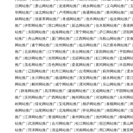
汪网站推广
|
萧山网站推广
|
龙港网站推广
|
桐乡网站推广
|
义乌网站推广
|
华网站推广
|
渝北网站推广
|
卢湾网站推广
|
南通网站推广
|
衢州网站推广
|
林网站推广
|
张家界网站推广
|
孝感网站推广
|
焦作网站推广
|
临沧网站推广
推广
|
伊犁网站推广
|
营口网站推广
|
延边网站推广
|
佳木斯网站推广
|
香港
站推广
|
东阳网站推广
|
临海网站推广
|
景宁网站推广
|
庐江网站推广
|
济阳
站推广
|
舟山网站推广
|
厦门网站推广
|
江西网站推广
|
马鞍山网站推广
|
宜
网站推广
|
遂宁网站推广
|
沧州网站推广
|
临汾网站推广
|
乌兰察布网站推广
推广
|
北辰网站推广
|
江宁网站推广
|
东台网站推广
|
富阳网站推广
|
平阳网
推广
|
南沙网站推广
|
光明网站推广
|
北碚网站推广
|
虹口网站推广
|
盐城网
推广
|
茂名网站推广
|
百色网站推广
|
娄底网站推广
|
黄冈网站推广
|
许昌网
站推广
|
辽阳网站推广
|
牡丹江网站推广
|
台湾网站推广
|
蓟州网站推广
|
溧
网站推广
|
永川网站推广
|
杨浦网站推广
|
淮安网站推广
|
丽水网站推广
|
晋
网站推广
|
郴州网站推广
|
咸宁网站推广
|
漯河网站推广
|
乐山网站推广
|
衡
广
|
静海网站推广
|
高淳网站推广
|
建德网站推广
|
文成网站推广
|
平阴网站
推广
|
滨州网站推广
|
广西网站推广
|
梅州网站推广
|
河池网站推广
|
永州网
岭网站推广
|
绥化网站推广
|
宝坻网站推广
|
桐庐网站推广
|
泰顺网站推广
|
南网站推广
|
汕尾网站推广
|
北海网站推广
|
怀化网站推广
|
南阳网站推广
|
推广
|
江津网站推广
|
青浦网站推广
|
泰州网站推广
|
池州网站推广
|
柳城网
站推广
|
武清网站推广
|
合川网站推广
|
松江网站推广
|
宿迁网站推广
|
黄山
站推广
|
菏泽网站推广
|
清远网站推广
|
河南网站推广
|
周口网站推广
|
雅安