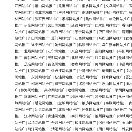
汪网站推广
|
萧山网站推广
|
龙港网站推广
|
桐乡网站推广
|
义乌网站推广
|
华网站推广
|
渝北网站推广
|
卢湾网站推广
|
南通网站推广
|
衢州网站推广
|
林网站推广
|
张家界网站推广
|
孝感网站推广
|
焦作网站推广
|
临沧网站推广
推广
|
伊犁网站推广
|
营口网站推广
|
延边网站推广
|
佳木斯网站推广
|
香港
站推广
|
东阳网站推广
|
临海网站推广
|
景宁网站推广
|
庐江网站推广
|
济阳
站推广
|
舟山网站推广
|
厦门网站推广
|
江西网站推广
|
马鞍山网站推广
|
宜
网站推广
|
遂宁网站推广
|
沧州网站推广
|
临汾网站推广
|
乌兰察布网站推广
推广
|
北辰网站推广
|
江宁网站推广
|
东台网站推广
|
富阳网站推广
|
平阳网
推广
|
南沙网站推广
|
光明网站推广
|
北碚网站推广
|
虹口网站推广
|
盐城网
推广
|
茂名网站推广
|
百色网站推广
|
娄底网站推广
|
黄冈网站推广
|
许昌网
站推广
|
辽阳网站推广
|
牡丹江网站推广
|
台湾网站推广
|
蓟州网站推广
|
溧
网站推广
|
永川网站推广
|
杨浦网站推广
|
淮安网站推广
|
丽水网站推广
|
晋
网站推广
|
郴州网站推广
|
咸宁网站推广
|
漯河网站推广
|
乐山网站推广
|
衡
广
|
静海网站推广
|
高淳网站推广
|
建德网站推广
|
文成网站推广
|
平阴网站
推广
|
滨州网站推广
|
广西网站推广
|
梅州网站推广
|
河池网站推广
|
永州网
岭网站推广
|
绥化网站推广
|
宝坻网站推广
|
桐庐网站推广
|
泰顺网站推广
|
南网站推广
|
汕尾网站推广
|
北海网站推广
|
怀化网站推广
|
南阳网站推广
|
推广
|
江津网站推广
|
青浦网站推广
|
泰州网站推广
|
池州网站推广
|
柳城网
站推广
|
武清网站推广
|
合川网站推广
|
松江网站推广
|
宿迁网站推广
|
黄山
站推广
|
菏泽网站推广
|
清远网站推广
|
河南网站推广
|
周口网站推广
|
雅安