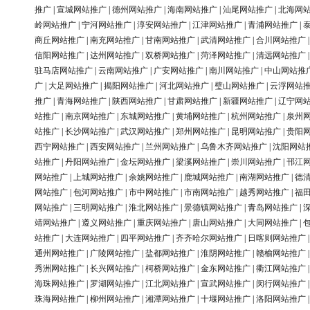
推广
|
宣城网站推广
|
德州网站推广
|
海南网站推广
|
汕尾网站推广
|
北海网
岭网站推广
|
宁河网站推广
|
淳安网站推广
|
江津网站推广
|
青浦网站推广
|
商丘网站推广
|
南充网站推广
|
甘南网站推广
|
武清网站推广
|
合川网站推广
信阳网站推广
|
达州网站推广
|
双桥网站推广
|
菏泽网站推广
|
清远网站推广
驻马店网站推广
|
云南网站推广
|
广安网站推广
|
南川网站推广
|
中山网站推
广
|
大足网站推广
|
揭阳网站推广
|
河北网站推广
|
璧山网站推广
|
云浮网站
推广
|
青海网站推广
|
陕西网站推广
|
甘肃网站推广
|
新疆网站推广
|
辽宁网
站推广
|
南京网站推广
|
东城网站推广
|
黄埔网站推广
|
杭州网站推广
|
泉州
站推广
|
长沙网站推广
|
武汉网站推广
|
郑州网站推广
|
昆明网站推广
|
贵阳
西宁网站推广
|
西安网站推广
|
兰州网站推广
|
乌鲁木齐网站推广
|
沈阳网站
站推广
|
丹阳网站推广
|
金坛网站推广
|
梁溪网站推广
|
崇川网站推广
|
邗江
网站推广
|
上城网站推广
|
余姚网站推广
|
鹿城网站推广
|
南湖网站推广
|
德
网站推广
|
包河网站推广
|
市中网站推广
|
市南网站推广
|
越秀网站推广
|
福
网站推广
|
三明网站推广
|
淮北网站推广
|
景德镇网站推广
|
青岛网站推广
|
靖网站推广
|
遵义网站推广
|
重庆网站推广
|
唐山网站推广
|
大同网站推广
|
站推广
|
大连网站推广
|
四平网站推广
|
齐齐哈尔网站推广
|
日喀则网站推广
通州网站推广
|
广陵网站推广
|
盐都网站推广
|
淮阴网站推广
|
赣榆网站推广
秀洲网站推广
|
长兴网站推广
|
柯桥网站推广
|
金东网站推广
|
衢江网站推广
海珠网站推广
|
罗湖网站推广
|
江北网站推广
|
宣武网站推广
|
闵行网站推广
珠海网站推广
|
柳州网站推广
|
湘潭网站推广
|
十堰网站推广
|
洛阳网站推广