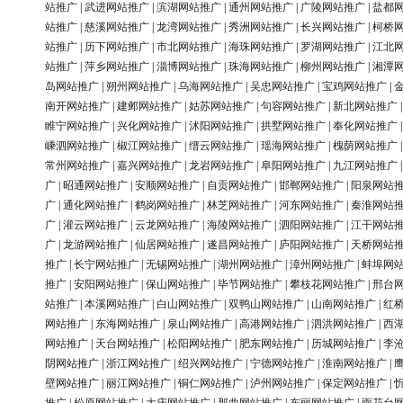
站推广
|
武进网站推广
|
滨湖网站推广
|
通州网站推广
|
广陵网站推广
|
盐都
站推广
|
慈溪网站推广
|
龙湾网站推广
|
秀洲网站推广
|
长兴网站推广
|
柯桥
站推广
|
历下网站推广
|
市北网站推广
|
海珠网站推广
|
罗湖网站推广
|
江北
站推广
|
萍乡网站推广
|
淄博网站推广
|
珠海网站推广
|
柳州网站推广
|
湘潭
岛网站推广
|
朔州网站推广
|
乌海网站推广
|
吴忠网站推广
|
宝鸡网站推广
|
南开网站推广
|
建邺网站推广
|
姑苏网站推广
|
句容网站推广
|
新北网站推广
睢宁网站推广
|
兴化网站推广
|
沭阳网站推广
|
拱墅网站推广
|
奉化网站推广
嵊泗网站推广
|
椒江网站推广
|
缙云网站推广
|
瑶海网站推广
|
槐荫网站推广
常州网站推广
|
嘉兴网站推广
|
龙岩网站推广
|
阜阳网站推广
|
九江网站推广
广
|
昭通网站推广
|
安顺网站推广
|
自贡网站推广
|
邯郸网站推广
|
阳泉网站
广
|
通化网站推广
|
鹤岗网站推广
|
林芝网站推广
|
河东网站推广
|
秦淮网站
广
|
灌云网站推广
|
云龙网站推广
|
海陵网站推广
|
泗阳网站推广
|
江干网站
广
|
龙游网站推广
|
仙居网站推广
|
遂昌网站推广
|
庐阳网站推广
|
天桥网站
推广
|
长宁网站推广
|
无锡网站推广
|
湖州网站推广
|
漳州网站推广
|
蚌埠网
推广
|
安阳网站推广
|
保山网站推广
|
毕节网站推广
|
攀枝花网站推广
|
邢台
站推广
|
本溪网站推广
|
白山网站推广
|
双鸭山网站推广
|
山南网站推广
|
红
网站推广
|
东海网站推广
|
泉山网站推广
|
高港网站推广
|
泗洪网站推广
|
西
网站推广
|
天台网站推广
|
松阳网站推广
|
肥东网站推广
|
历城网站推广
|
李
阴网站推广
|
浙江网站推广
|
绍兴网站推广
|
宁德网站推广
|
淮南网站推广
|
壁网站推广
|
丽江网站推广
|
铜仁网站推广
|
泸州网站推广
|
保定网站推广
|