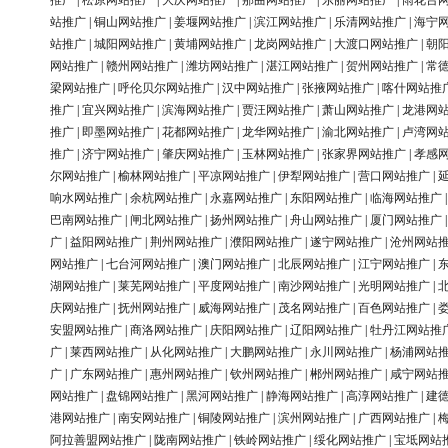
推广
|
松原网站推广
|
大庆网站推广
|
那曲网站推广
|
东丽网站推广
|
雨花台
站推广
|
铜山网站推广
|
姜堰网站推广
|
滨江网站推广
|
乐清网站推广
|
海宁
站推广
|
城阳网站推广
|
黄埔网站推广
|
龙岗网站推广
|
大渡口网站推广
|
朝
网站推广
|
赣州网站推广
|
潍坊网站推广
|
湛江网站推广
|
贺州网站推广
|
常
梁网站推广
|
呼伦贝尔网站推广
|
汉中网站推广
|
张掖网站推广
|
喀什网站推
推广
|
宜兴网站推广
|
滨海网站推广
|
贾汪网站推广
|
萧山网站推广
|
龙港网
推广
|
即墨网站推广
|
花都网站推广
|
龙华网站推广
|
渝北网站推广
|
卢湾网
推广
|
济宁网站推广
|
肇庆网站推广
|
玉林网站推广
|
张家界网站推广
|
孝感
尔网站推广
|
榆林网站推广
|
平凉网站推广
|
伊犁网站推广
|
营口网站推广
|
响水网站推广
|
余杭网站推广
|
永嘉网站推广
|
东阳网站推广
|
临海网站推广
巴南网站推广
|
闸北网站推广
|
扬州网站推广
|
舟山网站推广
|
厦门网站推广
广
|
益阳网站推广
|
荆州网站推广
|
濮阳网站推广
|
遂宁网站推广
|
沧州网站
网站推广
|
七台河网站推广
|
澳门网站推广
|
北辰网站推广
|
江宁网站推广
|
湖网站推广
|
莱芜网站推广
|
平度网站推广
|
南沙网站推广
|
光明网站推广
|
庆网站推广
|
抚州网站推广
|
威海网站推广
|
茂名网站推广
|
百色网站推广
|
安盟网站推广
|
商洛网站推广
|
庆阳网站推广
|
辽阳网站推广
|
牡丹江网站推
广
|
莱西网站推广
|
从化网站推广
|
大鹏网站推广
|
永川网站推广
|
杨浦网站
广
|
广东网站推广
|
惠州网站推广
|
钦州网站推广
|
郴州网站推广
|
咸宁网站
网站推广
|
盘锦网站推广
|
黑河网站推广
|
静海网站推广
|
高淳网站推广
|
建
港网站推广
|
南安网站推广
|
铜陵网站推广
|
滨州网站推广
|
广西网站推广
|
阿拉善盟网站推广
|
陇南网站推广
|
铁岭网站推广
|
绥化网站推广
|
宝坻网站