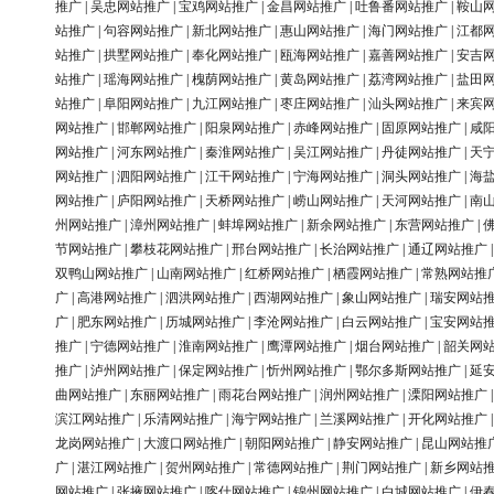
推广
|
吴忠网站推广
|
宝鸡网站推广
|
金昌网站推广
|
吐鲁番网站推广
|
鞍山
站推广
|
句容网站推广
|
新北网站推广
|
惠山网站推广
|
海门网站推广
|
江都
站推广
|
拱墅网站推广
|
奉化网站推广
|
瓯海网站推广
|
嘉善网站推广
|
安吉
站推广
|
瑶海网站推广
|
槐荫网站推广
|
黄岛网站推广
|
荔湾网站推广
|
盐田
站推广
|
阜阳网站推广
|
九江网站推广
|
枣庄网站推广
|
汕头网站推广
|
来宾
网站推广
|
邯郸网站推广
|
阳泉网站推广
|
赤峰网站推广
|
固原网站推广
|
咸
网站推广
|
河东网站推广
|
秦淮网站推广
|
吴江网站推广
|
丹徒网站推广
|
天
网站推广
|
泗阳网站推广
|
江干网站推广
|
宁海网站推广
|
洞头网站推广
|
海
网站推广
|
庐阳网站推广
|
天桥网站推广
|
崂山网站推广
|
天河网站推广
|
南
州网站推广
|
漳州网站推广
|
蚌埠网站推广
|
新余网站推广
|
东营网站推广
|
节网站推广
|
攀枝花网站推广
|
邢台网站推广
|
长治网站推广
|
通辽网站推广
双鸭山网站推广
|
山南网站推广
|
红桥网站推广
|
栖霞网站推广
|
常熟网站推
广
|
高港网站推广
|
泗洪网站推广
|
西湖网站推广
|
象山网站推广
|
瑞安网站
广
|
肥东网站推广
|
历城网站推广
|
李沧网站推广
|
白云网站推广
|
宝安网站
推广
|
宁德网站推广
|
淮南网站推广
|
鹰潭网站推广
|
烟台网站推广
|
韶关网
推广
|
泸州网站推广
|
保定网站推广
|
忻州网站推广
|
鄂尔多斯网站推广
|
延
曲网站推广
|
东丽网站推广
|
雨花台网站推广
|
润州网站推广
|
溧阳网站推广
滨江网站推广
|
乐清网站推广
|
海宁网站推广
|
兰溪网站推广
|
开化网站推广
龙岗网站推广
|
大渡口网站推广
|
朝阳网站推广
|
静安网站推广
|
昆山网站推
广
|
湛江网站推广
|
贺州网站推广
|
常德网站推广
|
荆门网站推广
|
新乡网站
网站推广
|
张掖网站推广
|
喀什网站推广
|
锦州网站推广
|
白城网站推广
|
伊