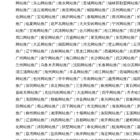
网站推广
|
乐山网站推广
|
衡水网站推广
|
晋城网站推广
|
锡林郭勒盟网站推
网站推广
|
连云港网站推广
|
南安网站推广
|
铜陵网站推广
|
滨州网站推广
|
化网站推广
|
宝坻网站推广
|
桐庐网站推广
|
泰顺网站推广
|
商河网站推广
|
推广
|
临夏网站推广
|
葫芦岛网站推广
|
大兴安岭网站推广
|
宁河网站推广
|
站推广
|
甘南网站推广
|
武清网站推广
|
合川网站推广
|
松江网站推广
|
宿迁
周口网站推广
|
雅安网站推广
|
万盛网站推广
|
莱芜网站推广
|
东莞网站推广
网站推广
|
大足网站推广
|
揭阳网站推广
|
河北网站推广
|
璧山网站推广
|
云
推广
|
辽宁网站推广
|
吉林网站推广
|
黑龙江网站推广
|
西藏网站推广
|
合肥
广州网站推广
|
南宁网站推广
|
海口网站推广
|
长沙网站推广
|
武汉网站推广
兰州网站推广
|
乌鲁木齐网站推广
|
沈阳网站推广
|
长春网站推广
|
哈尔滨网
清江浦网站推广
|
海州网站推广
|
丰县网站推广
|
靖江网站推广
|
宿城网站推
网站推广
|
包河网站推广
|
市中网站推广
|
市南网站推广
|
越秀网站推广
|
福
推广
|
深圳网站推广
|
崇左网站推广
|
三亚网站推广
|
株洲网站推广
|
黄石网
嘉峪关网站推广
|
克拉玛依网站推广
|
大连网站推广
|
四平网站推广
|
齐齐哈
推广
|
淮阴网站推广
|
赣榆网站推广
|
沛县网站推广
|
泰兴网站推广
|
宿豫网
田网站推广
|
蜀山网站推广
|
历下网站推广
|
市北网站推广
|
海珠网站推广
|
推广
|
柳州网站推广
|
湘潭网站推广
|
十堰网站推广
|
洛阳网站推广
|
玉溪网
推广
|
辽源网站推广
|
鸡西网站推广
|
昌都网站推广
|
南开网站推广
|
建邺网
化网站推广
|
沭阳网站推广
|
拱墅网站推广
|
奉化网站推广
|
瓯海网站推广
|
推广
|
荔湾网站推广
|
盐田网站推广
|
南岸网站推广
|
海定网站推广
|
徐汇网