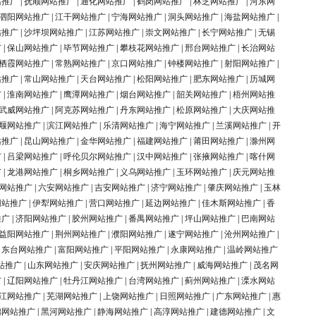
站推广
|
抚顺网站推广
|
通化网站推广
|
鹤岗网站推广
|
林芝网站推广
|
河东网
泗阳网站推广
|
江干网站推广
|
宁海网站推广
|
洞头网站推广
|
海盐网站推广
|
站推广
|
沙坪坝网站推广
|
江苏网站推广
|
崇文网站推广
|
长宁网站推广
|
无锡
广
|
保山网站推广
|
毕节网站推广
|
攀枝花网站推广
|
邢台网站推广
|
长治网站
栖霞网站推广
|
常熟网站推广
|
京口网站推广
|
钟楼网站推广
|
射阳网站推广
|
站推广
|
常山网站推广
|
天台网站推广
|
松阳网站推广
|
肥东网站推广
|
历城网
广
|
淮南网站推广
|
鹰潭网站推广
|
烟台网站推广
|
韶关网站推广
|
梧州网站推
武威网站推广
|
阿克苏网站推广
|
丹东网站推广
|
松原网站推广
|
大庆网站推
堰网站推广
|
滨江网站推广
|
乐清网站推广
|
海宁网站推广
|
兰溪网站推广
|
开
站推广
|
昆山网站推广
|
金华网站推广
|
福建网站推广
|
莆田网站推广
|
滁州网
广
|
吕梁网站推广
|
呼伦贝尔网站推广
|
汉中网站推广
|
张掖网站推广
|
喀什网
广
|
龙港网站推广
|
桐乡网站推广
|
义乌网站推广
|
玉环网站推广
|
庆元网站推
网站推广
|
六安网站推广
|
吉安网站推广
|
济宁网站推广
|
肇庆网站推广
|
玉林
网站推广
|
伊犁网站推广
|
营口网站推广
|
延边网站推广
|
佳木斯网站推广
|
香
推广
|
济阳网站推广
|
胶州网站推广
|
番禺网站推广
|
坪山网站推广
|
巴南网站
益阳网站推广
|
荆州网站推广
|
濮阳网站推广
|
遂宁网站推广
|
沧州网站推广
|
|
东台网站推广
|
富阳网站推广
|
平阳网站推广
|
永康网站推广
|
温岭网站推广
站推广
|
山东网站推广
|
安庆网站推广
|
抚州网站推广
|
威海网站推广
|
茂名网
广
|
辽阳网站推广
|
牡丹江网站推广
|
台湾网站推广
|
蓟州网站推广
|
溧水网站
江网站推广
|
芜湖网站推广
|
上饶网站推广
|
日照网站推广
|
广东网站推广
|
惠
锦网站推广
|
黑河网站推广
|
静海网站推广
|
高淳网站推广
|
建德网站推广
|
文