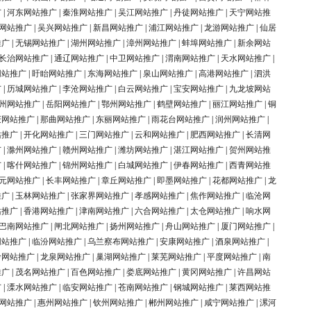
广
|
河东网站推广
|
秦淮网站推广
|
吴江网站推广
|
丹徒网站推广
|
天宁网站推
网站推广
|
吴兴网站推广
|
新昌网站推广
|
浦江网站推广
|
龙游网站推广
|
仙居
推广
|
无锡网站推广
|
湖州网站推广
|
漳州网站推广
|
蚌埠网站推广
|
新余网站
长治网站推广
|
通辽网站推广
|
中卫网站推广
|
渭南网站推广
|
天水网站推广
|
网站推广
|
盱眙网站推广
|
东海网站推广
|
泉山网站推广
|
高港网站推广
|
泗洪
广
|
历城网站推广
|
李沧网站推广
|
白云网站推广
|
宝安网站推广
|
九龙坡网站
州网站推广
|
岳阳网站推广
|
鄂州网站推广
|
鹤壁网站推广
|
丽江网站推广
|
铜
庆网站推广
|
那曲网站推广
|
东丽网站推广
|
雨花台网站推广
|
润州网站推广
|
站推广
|
开化网站推广
|
三门网站推广
|
云和网站推广
|
肥西网站推广
|
长清网
广
|
滁州网站推广
|
赣州网站推广
|
潍坊网站推广
|
湛江网站推广
|
贺州网站推
广
|
喀什网站推广
|
锦州网站推广
|
白城网站推广
|
伊春网站推广
|
西青网站推
元网站推广
|
长丰网站推广
|
章丘网站推广
|
即墨网站推广
|
花都网站推广
|
龙
推广
|
玉林网站推广
|
张家界网站推广
|
孝感网站推广
|
焦作网站推广
|
临沧网
站推广
|
香港网站推广
|
津南网站推广
|
六合网站推广
|
太仓网站推广
|
响水网
巴南网站推广
|
闸北网站推广
|
扬州网站推广
|
舟山网站推广
|
厦门网站推广
|
网站推广
|
临汾网站推广
|
乌兰察布网站推广
|
安康网站推广
|
酒泉网站推广
|
岭网站推广
|
龙泉网站推广
|
巢湖网站推广
|
莱芜网站推广
|
平度网站推广
|
南
推广
|
茂名网站推广
|
百色网站推广
|
娄底网站推广
|
黄冈网站推广
|
许昌网站
广
|
溧水网站推广
|
临安网站推广
|
苍南网站推广
|
钢城网站推广
|
莱西网站推
网站推广
|
惠州网站推广
|
钦州网站推广
|
郴州网站推广
|
咸宁网站推广
|
漯河