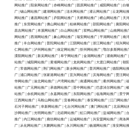
网站推广
|
阳泉网站推广
|
赤峰网站推广
|
固原网站推广
|
咸阳网站推广
|
白
广
|
锡山网站推广
|
建湖网站推广
|
涟水网站推广
|
灌云网站推广
|
云龙网站
网站推广
|
遂昌网站推广
|
庐阳网站推广
|
天桥网站推广
|
崂山网站推广
|
天
推广
|
东营网站推广
|
佛山网站推广
|
桂林网站推广
|
邵阳网站推广
|
襄阳网
昌吉网站推广
|
本溪网站推广
|
白山网站推广
|
双鸭山网站推广
|
山南网站推
网站推广
|
西湖网站推广
|
象山网站推广
|
瑞安网站推广
|
平湖网站推广
|
南
推广
|
丰台网站推广
|
普陀网站推广
|
江阴网站推广
|
浙江网站推广
|
绍兴网
仁网站推广
|
泸州网站推广
|
保定网站推广
|
忻州网站推广
|
鄂尔多斯网站推
溧阳网站推广
|
新吴网站推广
|
阜宁网站推广
|
金湖网站推广
|
灌南网站推广
站推广
|
城阳网站推广
|
黄埔网站推广
|
龙岗网站推广
|
大渡口网站推广
|
朝
广
|
常德网站推广
|
荆门网站推广
|
新乡网站推广
|
普洱网站推广
|
德阳网站
广
|
浦口网站推广
|
张家港网站推广
|
宜兴网站推广
|
滨海网站推广
|
贾汪网
华网站推广
|
渝北网站推广
|
卢湾网站推广
|
南通网站推广
|
衢州网站推广
|
站推广
|
广元网站推广
|
承德网站推广
|
晋中网站推广
|
巴彦淖尔网站推广
|
站推广
|
余杭网站推广
|
永嘉网站推广
|
东阳网站推广
|
临海网站推广
|
景宁
江西网站推广
|
马鞍山网站推广
|
宜春网站推广
|
泰安网站推广
|
江门网站推
石河子网站推广
|
阜新网站推广
|
七台河网站推广
|
澳门网站推广
|
北辰网站
沙网站推广
|
光明网站推广
|
北碚网站推广
|
虹口网站推广
|
盐城网站推广
|
推广
|
内江网站推广
|
廊坊网站推广
|
运城网站推广
|
兴安盟网站推广
|
商洛
广
|
从化网站推广
|
大鹏网站推广
|
永川网站推广
|
杨浦网站推广
|
淮安网站