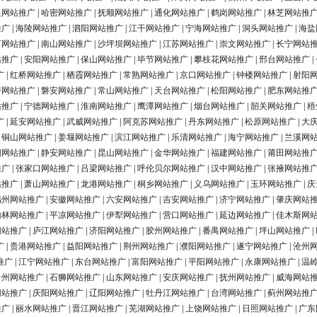
银网站推广
|
哈密网站推广
|
抚顺网站推广
|
通化网站推广
|
鹤岗网站推广
|
林芝网站推
推广
|
海陵网站推广
|
泗阳网站推广
|
江干网站推广
|
宁海网站推广
|
洞头网站推广
|
海盐
河网站推广
|
南山网站推广
|
沙坪坝网站推广
|
江苏网站推广
|
崇文网站推广
|
长宁网站
站推广
|
安阳网站推广
|
保山网站推广
|
毕节网站推广
|
攀枝花网站推广
|
邢台网站推广
|
广
|
红桥网站推广
|
栖霞网站推广
|
常熟网站推广
|
京口网站推广
|
钟楼网站推广
|
射阳
浔网站推广
|
磐安网站推广
|
常山网站推广
|
天台网站推广
|
松阳网站推广
|
肥东网站推
站推广
|
宁德网站推广
|
淮南网站推广
|
鹰潭网站推广
|
烟台网站推广
|
韶关网站推广
|
梧
广
|
延安网站推广
|
武威网站推广
|
阿克苏网站推广
|
丹东网站推广
|
松原网站推广
|
大
|
铜山网站推广
|
姜堰网站推广
|
滨江网站推广
|
乐清网站推广
|
海宁网站推广
|
兰溪网
阳网站推广
|
静安网站推广
|
昆山网站推广
|
金华网站推广
|
福建网站推广
|
莆田网站推
推广
|
张家口网站推广
|
吕梁网站推广
|
呼伦贝尔网站推广
|
汉中网站推广
|
张掖网站推
站推广
|
萧山网站推广
|
龙港网站推广
|
桐乡网站推广
|
义乌网站推广
|
玉环网站推广
|
庆
福州网站推广
|
安徽网站推广
|
六安网站推广
|
吉安网站推广
|
济宁网站推广
|
肇庆网站
榆林网站推广
|
平凉网站推广
|
伊犁网站推广
|
营口网站推广
|
延边网站推广
|
佳木斯网
网站推广
|
庐江网站推广
|
济阳网站推广
|
胶州网站推广
|
番禺网站推广
|
坪山网站推广
|
广
|
贵港网站推广
|
益阳网站推广
|
荆州网站推广
|
濮阳网站推广
|
遂宁网站推广
|
沧州
推广
|
江宁网站推广
|
东台网站推广
|
富阳网站推广
|
平阳网站推广
|
永康网站推广
|
温
台州网站推广
|
石狮网站推广
|
山东网站推广
|
安庆网站推广
|
抚州网站推广
|
威海网站
网站推广
|
庆阳网站推广
|
辽阳网站推广
|
牡丹江网站推广
|
台湾网站推广
|
蓟州网站推
推广
|
丽水网站推广
|
晋江网站推广
|
芜湖网站推广
|
上饶网站推广
|
日照网站推广
|
广东