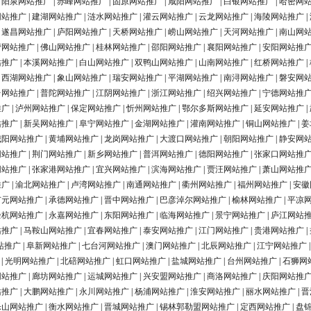
|
阳泉网站推广
|
赤峰网站推广
|
固原网站推广
|
咸阳网站推广
|
白银网站推广
|
哈密网
网站推广
|
建湖网站推广
|
涟水网站推广
|
灌云网站推广
|
云龙网站推广
|
海陵网站推广
|
|
遂昌网站推广
|
庐阳网站推广
|
天桥网站推广
|
崂山网站推广
|
天河网站推广
|
南山网
营网站推广
|
佛山网站推广
|
桂林网站推广
|
邵阳网站推广
|
襄阳网站推广
|
安阳网站推
站推广
|
本溪网站推广
|
白山网站推广
|
双鸭山网站推广
|
山南网站推广
|
红桥网站推广
|
|
西湖网站推广
|
象山网站推广
|
瑞安网站推广
|
平湖网站推广
|
南浔网站推广
|
磐安网
台网站推广
|
普陀网站推广
|
江阴网站推广
|
浙江网站推广
|
绍兴网站推广
|
宁德网站推
推广
|
泸州网站推广
|
保定网站推广
|
忻州网站推广
|
鄂尔多斯网站推广
|
延安网站推广
|
站推广
|
新吴网站推广
|
阜宁网站推广
|
金湖网站推广
|
灌南网站推广
|
铜山网站推广
|
姜
城阳网站推广
|
黄埔网站推广
|
龙岗网站推广
|
大渡口网站推广
|
朝阳网站推广
|
静安网
网站推广
|
荆门网站推广
|
新乡网站推广
|
普洱网站推广
|
德阳网站推广
|
张家口网站推
网站推广
|
张家港网站推广
|
宜兴网站推广
|
滨海网站推广
|
贾汪网站推广
|
萧山网站推
推广
|
渝北网站推广
|
卢湾网站推广
|
南通网站推广
|
衢州网站推广
|
福州网站推广
|
安徽
广元网站推广
|
承德网站推广
|
晋中网站推广
|
巴彦淖尔网站推广
|
榆林网站推广
|
平凉
余杭网站推广
|
永嘉网站推广
|
东阳网站推广
|
临海网站推广
|
景宁网站推广
|
庐江网站
站推广
|
马鞍山网站推广
|
宜春网站推广
|
泰安网站推广
|
江门网站推广
|
贵港网站推广
|
站推广
|
阜新网站推广
|
七台河网站推广
|
澳门网站推广
|
北辰网站推广
|
江宁网站推广
|
光明网站推广
|
北碚网站推广
|
虹口网站推广
|
盐城网站推广
|
台州网站推广
|
石狮网
网站推广
|
廊坊网站推广
|
运城网站推广
|
兴安盟网站推广
|
商洛网站推广
|
庆阳网站推
站推广
|
大鹏网站推广
|
永川网站推广
|
杨浦网站推广
|
淮安网站推广
|
丽水网站推广
|
晋
乐山网站推广
|
衡水网站推广
|
晋城网站推广
|
锡林郭勒盟网站推广
|
定西网站推广
|
盘