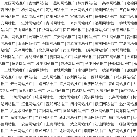
广
|
定西网站推广
|
盘锦网站推广
|
黑河网站推广
|
静海网站推广
|
高淳网站推广
|
建德
广西网站推广
|
梅州网站推广
|
河池网站推广
|
永州网站推广
|
随州网站推广
|
三门峡网
长寿网站推广
|
嘉定网站推广
|
徐州网站推广
|
宣城网站推广
|
德州网站推广
|
海南网站
淳安网站推广
|
江津网站推广
|
青浦网站推广
|
泰州网站推广
|
池州网站推广
|
柳城网站
网站推广
|
黄山网站推广
|
临沂网站推广
|
阳江网站推广
|
湖北网站推广
|
信阳网站推广
|
|
驻马店网站推广
|
云南网站推广
|
广安网站推广
|
南川网站推广
|
中山网站推广
|
贵州
浮网站推广
|
山西网站推广
|
铜梁网站推广
|
内蒙古网站推广
|
潼南网站推广
|
宁夏网站
网站推广
|
天津网站推广
|
北京网站推广
|
南京网站推广
|
东城网站推广
|
黄埔网站推广
|
|
郑州网站推广
|
昆明网站推广
|
贵阳网站推广
|
成都网站推广
|
石家庄网站推广
|
太原
站推广
|
拉萨网站推广
|
和平网站推广
|
鼓楼网站推广
|
吴中网站推广
|
丹阳网站推广
|
广
|
上城网站推广
|
余姚网站推广
|
鹿城网站推广
|
南湖网站推广
|
德清网站推广
|
越城
田网站推广
|
渝中网站推广
|
上海网站推广
|
苏州网站推广
|
西城网站推广
|
浦东网站推
站推广
|
开封网站推广
|
曲靖网站推广
|
遵义网站推广
|
重庆网站推广
|
唐山网站推广
|
大
尔网站推广
|
日喀则网站推广
|
河西网站推广
|
玄武网站推广
|
相城网站推广
|
扬中网站
站推广
|
下城网站推广
|
慈溪网站推广
|
龙湾网站推广
|
秀洲网站推广
|
长兴网站推广
|
柯
罗湖网站推广
|
江北网站推广
|
宣武网站推广
|
闵行网站推广
|
镇江网站推广
|
温州网站
站推广
|
六盘水网站推广
|
绵阳网站推广
|
秦皇岛网站推广
|
朔州网站推广
|
乌海网站推
站推广
|
姑苏网站推广
|
句容网站推广
|
新北网站推广
|
惠山网站推广
|
海门网站推广
|
江
嘉善网站推广
|
安吉网站推广
|
上虞网站推广
|
武义网站推广
|
江山网站推广
|
嵊泗网站
站推广
|
常州网站推广
|
嘉兴网站推广
|
龙岩网站推广
|
阜阳网站推广
|
九江网站推广
|
枣