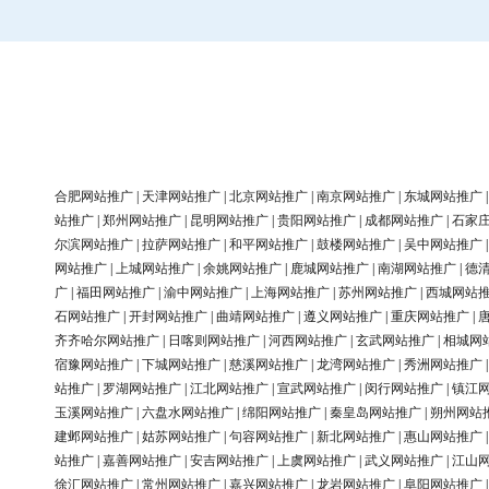
合肥网站推广
|
天津网站推广
|
北京网站推广
|
南京网站推广
|
东城网站推广
站推广
|
郑州网站推广
|
昆明网站推广
|
贵阳网站推广
|
成都网站推广
|
石家
尔滨网站推广
|
拉萨网站推广
|
和平网站推广
|
鼓楼网站推广
|
吴中网站推广
网站推广
|
上城网站推广
|
余姚网站推广
|
鹿城网站推广
|
南湖网站推广
|
德
广
|
福田网站推广
|
渝中网站推广
|
上海网站推广
|
苏州网站推广
|
西城网站
石网站推广
|
开封网站推广
|
曲靖网站推广
|
遵义网站推广
|
重庆网站推广
|
齐齐哈尔网站推广
|
日喀则网站推广
|
河西网站推广
|
玄武网站推广
|
相城网
宿豫网站推广
|
下城网站推广
|
慈溪网站推广
|
龙湾网站推广
|
秀洲网站推广
站推广
|
罗湖网站推广
|
江北网站推广
|
宣武网站推广
|
闵行网站推广
|
镇江
玉溪网站推广
|
六盘水网站推广
|
绵阳网站推广
|
秦皇岛网站推广
|
朔州网站
建邺网站推广
|
姑苏网站推广
|
句容网站推广
|
新北网站推广
|
惠山网站推广
站推广
|
嘉善网站推广
|
安吉网站推广
|
上虞网站推广
|
武义网站推广
|
江山
徐汇网站推广
|
常州网站推广
|
嘉兴网站推广
|
龙岩网站推广
|
阜阳网站推广