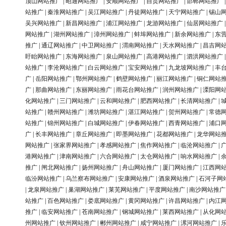
顶山网站推广
|
昭通网站推广
|
安顺网站推广
|
自贡网站推广
|
邯郸网站推广
站推广
|
秦淮网站推广
|
吴江网站推广
|
丹徒网站推广
|
天宁网站推广
|
锡山
吴兴网站推广
|
新昌网站推广
|
浦江网站推广
|
龙游网站推广
|
仙居网站推广
网站推广
|
湖州网站推广
|
漳州网站推广
|
蚌埠网站推广
|
新余网站推广
|
东
推广
|
通辽网站推广
|
中卫网站推广
|
渭南网站推广
|
天水网站推广
|
昌吉网
盱眙网站推广
|
东海网站推广
|
泉山网站推广
|
高港网站推广
|
泗洪网站推广
站推广
|
李沧网站推广
|
白云网站推广
|
宝安网站推广
|
九龙坡网站推广
|
丰
广
|
岳阳网站推广
|
鄂州网站推广
|
鹤壁网站推广
|
丽江网站推广
|
铜仁网站
广
|
那曲网站推广
|
东丽网站推广
|
雨花台网站推广
|
润州网站推广
|
溧阳网
化网站推广
|
三门网站推广
|
云和网站推广
|
肥西网站推广
|
长清网站推广
|
站推广
|
赣州网站推广
|
潍坊网站推广
|
湛江网站推广
|
贺州网站推广
|
常德
站推广
|
锦州网站推广
|
白城网站推广
|
伊春网站推广
|
西青网站推广
|
浦口
广
|
长丰网站推广
|
章丘网站推广
|
即墨网站推广
|
花都网站推广
|
龙华网站
网站推广
|
张家界网站推广
|
孝感网站推广
|
焦作网站推广
|
临沧网站推广
|
港网站推广
|
津南网站推广
|
六合网站推广
|
太仓网站推广
|
响水网站推广
|
推广
|
闸北网站推广
|
扬州网站推广
|
舟山网站推广
|
厦门网站推广
|
江西网
临汾网站推广
|
乌兰察布网站推广
|
安康网站推广
|
酒泉网站推广
|
石河子网
|
龙泉网站推广
|
巢湖网站推广
|
莱芜网站推广
|
平度网站推广
|
南沙网站推广
站推广
|
百色网站推广
|
娄底网站推广
|
黄冈网站推广
|
许昌网站推广
|
内江
推广
|
临安网站推广
|
苍南网站推广
|
钢城网站推广
|
莱西网站推广
|
从化网
州网站推广
|
钦州网站推广
|
郴州网站推广
|
咸宁网站推广
|
漯河网站推广
|