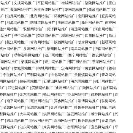
网站推广
|
文成网站推广
|
平阴网站推广
|
增城网站推广
|
涪陵网站推广
|
宝山
站推广
|
资阳网站推广
|
阿拉善盟网站推广
|
陇南网站推广
|
铁岭网站推广
|
绥
推广
|
汕尾网站推广
|
北海网站推广
|
怀化网站推广
|
南阳网站推广
|
宜宾网站
推广
|
河源网站推广
|
防城港网站推广
|
湖南网站推广
|
商丘网站推广
|
南充网
达州网站推广
|
双桥网站推广
|
菏泽网站推广
|
清远网站推广
|
河南网站推广
|
网站推广
|
巴中网站推广
|
荣昌网站推广
|
潮州网站推广
|
四川网站推广
|
眉山
推广
|
綦江网站推广
|
青海网站推广
|
陕西网站推广
|
甘肃网站推广
|
新疆网站
杭州网站推广
|
泉州网站推广
|
宿州网站推广
|
南昌网站推广
|
济南网站推广
|
网站推广
|
呼和浩特网站推广
|
银川网站推广
|
西宁网站推广
|
西安网站推广
|
金坛网站推广
|
梁溪网站推广
|
崇川网站推广
|
邗江网站推广
|
亭湖网站推广
|
网站推广
|
婺城网站推广
|
柯城网站推广
|
定海网站推广
|
黄岩网站推广
|
莲都
广
|
宁波网站推广
|
三明网站推广
|
淮北网站推广
|
景德镇网站推广
|
青岛网站
同网站推广
|
包头网站推广
|
石嘴山网站推广
|
海东网站推广
|
铜川网站推广
|
推广
|
武进网站推广
|
滨湖网站推广
|
通州网站推广
|
广陵网站推广
|
盐都网站
桥网站推广
|
金东网站推广
|
衢江网站推广
|
岱山网站推广
|
路桥网站推广
|
青
推广
|
南平网站推广
|
亳州网站推广
|
萍乡网站推广
|
淄博网站推广
|
珠海网站
广
|
吴忠网站推广
|
宝鸡网站推广
|
金昌网站推广
|
吐鲁番网站推广
|
鞍山网站
都网站推广
|
大丰网站推广
|
洪泽网站推广
|
连云网站推广
|
睢宁网站推广
|
兴
推广
|
椒江网站推广
|
缙云网站推广
|
瑶海网站推广
|
槐荫网站推广
|
黄岛网站
庄网站推广
|
汕头网站推广
|
来宾网站推广
|
衡阳网站推广
|
宜昌网站推广
|
平