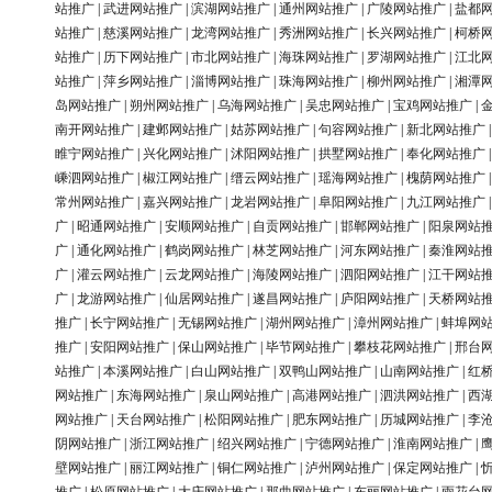
站推广
|
武进网站推广
|
滨湖网站推广
|
通州网站推广
|
广陵网站推广
|
盐都
站推广
|
慈溪网站推广
|
龙湾网站推广
|
秀洲网站推广
|
长兴网站推广
|
柯桥
站推广
|
历下网站推广
|
市北网站推广
|
海珠网站推广
|
罗湖网站推广
|
江北
站推广
|
萍乡网站推广
|
淄博网站推广
|
珠海网站推广
|
柳州网站推广
|
湘潭
岛网站推广
|
朔州网站推广
|
乌海网站推广
|
吴忠网站推广
|
宝鸡网站推广
|
南开网站推广
|
建邺网站推广
|
姑苏网站推广
|
句容网站推广
|
新北网站推广
睢宁网站推广
|
兴化网站推广
|
沭阳网站推广
|
拱墅网站推广
|
奉化网站推广
嵊泗网站推广
|
椒江网站推广
|
缙云网站推广
|
瑶海网站推广
|
槐荫网站推广
常州网站推广
|
嘉兴网站推广
|
龙岩网站推广
|
阜阳网站推广
|
九江网站推广
广
|
昭通网站推广
|
安顺网站推广
|
自贡网站推广
|
邯郸网站推广
|
阳泉网站
广
|
通化网站推广
|
鹤岗网站推广
|
林芝网站推广
|
河东网站推广
|
秦淮网站
广
|
灌云网站推广
|
云龙网站推广
|
海陵网站推广
|
泗阳网站推广
|
江干网站
广
|
龙游网站推广
|
仙居网站推广
|
遂昌网站推广
|
庐阳网站推广
|
天桥网站
推广
|
长宁网站推广
|
无锡网站推广
|
湖州网站推广
|
漳州网站推广
|
蚌埠网
推广
|
安阳网站推广
|
保山网站推广
|
毕节网站推广
|
攀枝花网站推广
|
邢台
站推广
|
本溪网站推广
|
白山网站推广
|
双鸭山网站推广
|
山南网站推广
|
红
网站推广
|
东海网站推广
|
泉山网站推广
|
高港网站推广
|
泗洪网站推广
|
西
网站推广
|
天台网站推广
|
松阳网站推广
|
肥东网站推广
|
历城网站推广
|
李
阴网站推广
|
浙江网站推广
|
绍兴网站推广
|
宁德网站推广
|
淮南网站推广
|
壁网站推广
|
丽江网站推广
|
铜仁网站推广
|
泸州网站推广
|
保定网站推广
|