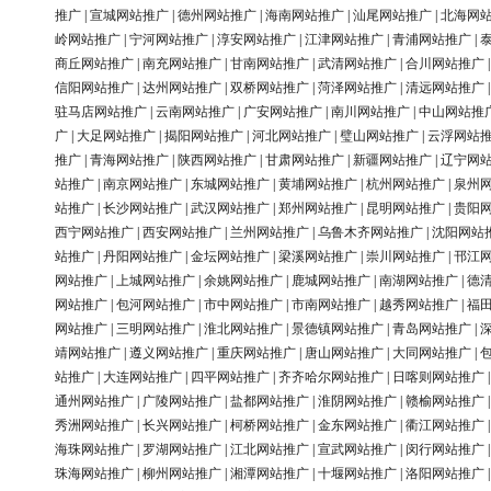
推广
|
宣城网站推广
|
德州网站推广
|
海南网站推广
|
汕尾网站推广
|
北海网
岭网站推广
|
宁河网站推广
|
淳安网站推广
|
江津网站推广
|
青浦网站推广
|
商丘网站推广
|
南充网站推广
|
甘南网站推广
|
武清网站推广
|
合川网站推广
信阳网站推广
|
达州网站推广
|
双桥网站推广
|
菏泽网站推广
|
清远网站推广
驻马店网站推广
|
云南网站推广
|
广安网站推广
|
南川网站推广
|
中山网站推
广
|
大足网站推广
|
揭阳网站推广
|
河北网站推广
|
璧山网站推广
|
云浮网站
推广
|
青海网站推广
|
陕西网站推广
|
甘肃网站推广
|
新疆网站推广
|
辽宁网
站推广
|
南京网站推广
|
东城网站推广
|
黄埔网站推广
|
杭州网站推广
|
泉州
站推广
|
长沙网站推广
|
武汉网站推广
|
郑州网站推广
|
昆明网站推广
|
贵阳
西宁网站推广
|
西安网站推广
|
兰州网站推广
|
乌鲁木齐网站推广
|
沈阳网站
站推广
|
丹阳网站推广
|
金坛网站推广
|
梁溪网站推广
|
崇川网站推广
|
邗江
网站推广
|
上城网站推广
|
余姚网站推广
|
鹿城网站推广
|
南湖网站推广
|
德
网站推广
|
包河网站推广
|
市中网站推广
|
市南网站推广
|
越秀网站推广
|
福
网站推广
|
三明网站推广
|
淮北网站推广
|
景德镇网站推广
|
青岛网站推广
|
靖网站推广
|
遵义网站推广
|
重庆网站推广
|
唐山网站推广
|
大同网站推广
|
站推广
|
大连网站推广
|
四平网站推广
|
齐齐哈尔网站推广
|
日喀则网站推广
通州网站推广
|
广陵网站推广
|
盐都网站推广
|
淮阴网站推广
|
赣榆网站推广
秀洲网站推广
|
长兴网站推广
|
柯桥网站推广
|
金东网站推广
|
衢江网站推广
海珠网站推广
|
罗湖网站推广
|
江北网站推广
|
宣武网站推广
|
闵行网站推广
珠海网站推广
|
柳州网站推广
|
湘潭网站推广
|
十堰网站推广
|
洛阳网站推广