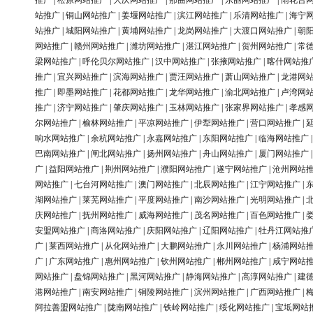
推广
|
松原网站推广
|
大庆网站推广
|
那曲网站推广
|
东丽网站推广
|
雨花台
站推广
|
铜山网站推广
|
姜堰网站推广
|
滨江网站推广
|
乐清网站推广
|
海宁
站推广
|
城阳网站推广
|
黄埔网站推广
|
龙岗网站推广
|
大渡口网站推广
|
朝
网站推广
|
赣州网站推广
|
潍坊网站推广
|
湛江网站推广
|
贺州网站推广
|
常
梁网站推广
|
呼伦贝尔网站推广
|
汉中网站推广
|
张掖网站推广
|
喀什网站推
推广
|
宜兴网站推广
|
滨海网站推广
|
贾汪网站推广
|
萧山网站推广
|
龙港网
推广
|
即墨网站推广
|
花都网站推广
|
龙华网站推广
|
渝北网站推广
|
卢湾网
推广
|
济宁网站推广
|
肇庆网站推广
|
玉林网站推广
|
张家界网站推广
|
孝感
尔网站推广
|
榆林网站推广
|
平凉网站推广
|
伊犁网站推广
|
营口网站推广
|
响水网站推广
|
余杭网站推广
|
永嘉网站推广
|
东阳网站推广
|
临海网站推广
巴南网站推广
|
闸北网站推广
|
扬州网站推广
|
舟山网站推广
|
厦门网站推广
广
|
益阳网站推广
|
荆州网站推广
|
濮阳网站推广
|
遂宁网站推广
|
沧州网站
网站推广
|
七台河网站推广
|
澳门网站推广
|
北辰网站推广
|
江宁网站推广
|
湖网站推广
|
莱芜网站推广
|
平度网站推广
|
南沙网站推广
|
光明网站推广
|
庆网站推广
|
抚州网站推广
|
威海网站推广
|
茂名网站推广
|
百色网站推广
|
安盟网站推广
|
商洛网站推广
|
庆阳网站推广
|
辽阳网站推广
|
牡丹江网站推
广
|
莱西网站推广
|
从化网站推广
|
大鹏网站推广
|
永川网站推广
|
杨浦网站
广
|
广东网站推广
|
惠州网站推广
|
钦州网站推广
|
郴州网站推广
|
咸宁网站
网站推广
|
盘锦网站推广
|
黑河网站推广
|
静海网站推广
|
高淳网站推广
|
建
港网站推广
|
南安网站推广
|
铜陵网站推广
|
滨州网站推广
|
广西网站推广
|
阿拉善盟网站推广
|
陇南网站推广
|
铁岭网站推广
|
绥化网站推广
|
宝坻网站