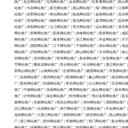
推广
|
吴忠网站推广
|
宝鸡网站推广
|
金昌网站推广
|
吐鲁番网站推广
|
鞍山
站推广
|
句容网站推广
|
新北网站推广
|
惠山网站推广
|
海门网站推广
|
江都
站推广
|
拱墅网站推广
|
奉化网站推广
|
瓯海网站推广
|
嘉善网站推广
|
安吉
站推广
|
瑶海网站推广
|
槐荫网站推广
|
黄岛网站推广
|
荔湾网站推广
|
盐田
站推广
|
阜阳网站推广
|
九江网站推广
|
枣庄网站推广
|
汕头网站推广
|
来宾
网站推广
|
邯郸网站推广
|
阳泉网站推广
|
赤峰网站推广
|
固原网站推广
|
咸
网站推广
|
河东网站推广
|
秦淮网站推广
|
吴江网站推广
|
丹徒网站推广
|
天
网站推广
|
泗阳网站推广
|
江干网站推广
|
宁海网站推广
|
洞头网站推广
|
海
网站推广
|
庐阳网站推广
|
天桥网站推广
|
崂山网站推广
|
天河网站推广
|
南
州网站推广
|
漳州网站推广
|
蚌埠网站推广
|
新余网站推广
|
东营网站推广
|
节网站推广
|
攀枝花网站推广
|
邢台网站推广
|
长治网站推广
|
通辽网站推广
双鸭山网站推广
|
山南网站推广
|
红桥网站推广
|
栖霞网站推广
|
常熟网站推
广
|
高港网站推广
|
泗洪网站推广
|
西湖网站推广
|
象山网站推广
|
瑞安网站
广
|
肥东网站推广
|
历城网站推广
|
李沧网站推广
|
白云网站推广
|
宝安网站
推广
|
宁德网站推广
|
淮南网站推广
|
鹰潭网站推广
|
烟台网站推广
|
韶关网
推广
|
泸州网站推广
|
保定网站推广
|
忻州网站推广
|
鄂尔多斯网站推广
|
延
曲网站推广
|
东丽网站推广
|
雨花台网站推广
|
润州网站推广
|
溧阳网站推广
滨江网站推广
|
乐清网站推广
|
海宁网站推广
|
兰溪网站推广
|
开化网站推广
龙岗网站推广
|
大渡口网站推广
|
朝阳网站推广
|
静安网站推广
|
昆山网站推
广
|
湛江网站推广
|
贺州网站推广
|
常德网站推广
|
荆门网站推广
|
新乡网站
网站推广
|
张掖网站推广
|
喀什网站推广
|
锦州网站推广
|
白城网站推广
|
伊