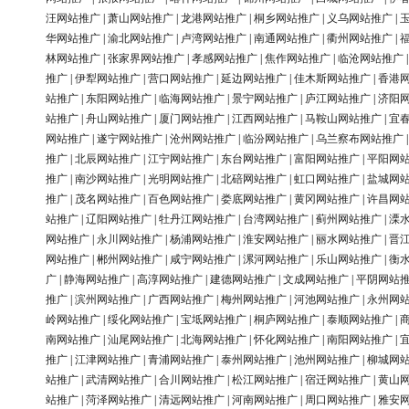
汪网站推广
|
萧山网站推广
|
龙港网站推广
|
桐乡网站推广
|
义乌网站推广
|
华网站推广
|
渝北网站推广
|
卢湾网站推广
|
南通网站推广
|
衢州网站推广
|
林网站推广
|
张家界网站推广
|
孝感网站推广
|
焦作网站推广
|
临沧网站推广
推广
|
伊犁网站推广
|
营口网站推广
|
延边网站推广
|
佳木斯网站推广
|
香港
站推广
|
东阳网站推广
|
临海网站推广
|
景宁网站推广
|
庐江网站推广
|
济阳
站推广
|
舟山网站推广
|
厦门网站推广
|
江西网站推广
|
马鞍山网站推广
|
宜
网站推广
|
遂宁网站推广
|
沧州网站推广
|
临汾网站推广
|
乌兰察布网站推广
推广
|
北辰网站推广
|
江宁网站推广
|
东台网站推广
|
富阳网站推广
|
平阳网
推广
|
南沙网站推广
|
光明网站推广
|
北碚网站推广
|
虹口网站推广
|
盐城网
推广
|
茂名网站推广
|
百色网站推广
|
娄底网站推广
|
黄冈网站推广
|
许昌网
站推广
|
辽阳网站推广
|
牡丹江网站推广
|
台湾网站推广
|
蓟州网站推广
|
溧
网站推广
|
永川网站推广
|
杨浦网站推广
|
淮安网站推广
|
丽水网站推广
|
晋
网站推广
|
郴州网站推广
|
咸宁网站推广
|
漯河网站推广
|
乐山网站推广
|
衡
广
|
静海网站推广
|
高淳网站推广
|
建德网站推广
|
文成网站推广
|
平阴网站
推广
|
滨州网站推广
|
广西网站推广
|
梅州网站推广
|
河池网站推广
|
永州网
岭网站推广
|
绥化网站推广
|
宝坻网站推广
|
桐庐网站推广
|
泰顺网站推广
|
南网站推广
|
汕尾网站推广
|
北海网站推广
|
怀化网站推广
|
南阳网站推广
|
推广
|
江津网站推广
|
青浦网站推广
|
泰州网站推广
|
池州网站推广
|
柳城网
站推广
|
武清网站推广
|
合川网站推广
|
松江网站推广
|
宿迁网站推广
|
黄山
站推广
|
菏泽网站推广
|
清远网站推广
|
河南网站推广
|
周口网站推广
|
雅安