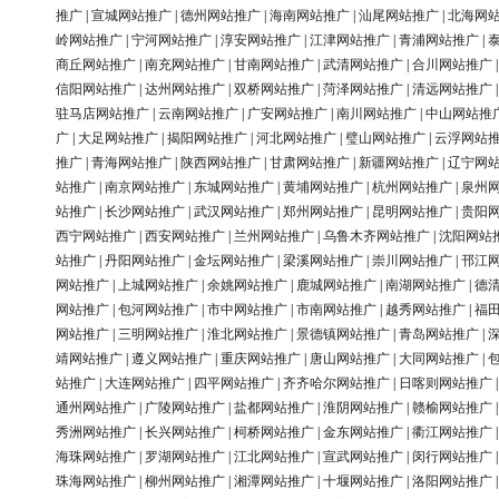
推广
|
宣城网站推广
|
德州网站推广
|
海南网站推广
|
汕尾网站推广
|
北海网
岭网站推广
|
宁河网站推广
|
淳安网站推广
|
江津网站推广
|
青浦网站推广
|
商丘网站推广
|
南充网站推广
|
甘南网站推广
|
武清网站推广
|
合川网站推广
信阳网站推广
|
达州网站推广
|
双桥网站推广
|
菏泽网站推广
|
清远网站推广
驻马店网站推广
|
云南网站推广
|
广安网站推广
|
南川网站推广
|
中山网站推
广
|
大足网站推广
|
揭阳网站推广
|
河北网站推广
|
璧山网站推广
|
云浮网站
推广
|
青海网站推广
|
陕西网站推广
|
甘肃网站推广
|
新疆网站推广
|
辽宁网
站推广
|
南京网站推广
|
东城网站推广
|
黄埔网站推广
|
杭州网站推广
|
泉州
站推广
|
长沙网站推广
|
武汉网站推广
|
郑州网站推广
|
昆明网站推广
|
贵阳
西宁网站推广
|
西安网站推广
|
兰州网站推广
|
乌鲁木齐网站推广
|
沈阳网站
站推广
|
丹阳网站推广
|
金坛网站推广
|
梁溪网站推广
|
崇川网站推广
|
邗江
网站推广
|
上城网站推广
|
余姚网站推广
|
鹿城网站推广
|
南湖网站推广
|
德
网站推广
|
包河网站推广
|
市中网站推广
|
市南网站推广
|
越秀网站推广
|
福
网站推广
|
三明网站推广
|
淮北网站推广
|
景德镇网站推广
|
青岛网站推广
|
靖网站推广
|
遵义网站推广
|
重庆网站推广
|
唐山网站推广
|
大同网站推广
|
站推广
|
大连网站推广
|
四平网站推广
|
齐齐哈尔网站推广
|
日喀则网站推广
通州网站推广
|
广陵网站推广
|
盐都网站推广
|
淮阴网站推广
|
赣榆网站推广
秀洲网站推广
|
长兴网站推广
|
柯桥网站推广
|
金东网站推广
|
衢江网站推广
海珠网站推广
|
罗湖网站推广
|
江北网站推广
|
宣武网站推广
|
闵行网站推广
珠海网站推广
|
柳州网站推广
|
湘潭网站推广
|
十堰网站推广
|
洛阳网站推广