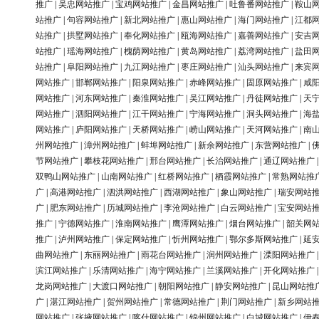
推广
|
吴忠网站推广
|
宝鸡网站推广
|
金昌网站推广
|
吐鲁番网站推广
|
鞍山
站推广
|
句容网站推广
|
新北网站推广
|
惠山网站推广
|
海门网站推广
|
江都
站推广
|
拱墅网站推广
|
奉化网站推广
|
瓯海网站推广
|
嘉善网站推广
|
安吉
站推广
|
瑶海网站推广
|
槐荫网站推广
|
黄岛网站推广
|
荔湾网站推广
|
盐田
站推广
|
阜阳网站推广
|
九江网站推广
|
枣庄网站推广
|
汕头网站推广
|
来宾
网站推广
|
邯郸网站推广
|
阳泉网站推广
|
赤峰网站推广
|
固原网站推广
|
咸
网站推广
|
河东网站推广
|
秦淮网站推广
|
吴江网站推广
|
丹徒网站推广
|
天
网站推广
|
泗阳网站推广
|
江干网站推广
|
宁海网站推广
|
洞头网站推广
|
海
网站推广
|
庐阳网站推广
|
天桥网站推广
|
崂山网站推广
|
天河网站推广
|
南
州网站推广
|
漳州网站推广
|
蚌埠网站推广
|
新余网站推广
|
东营网站推广
|
节网站推广
|
攀枝花网站推广
|
邢台网站推广
|
长治网站推广
|
通辽网站推广
双鸭山网站推广
|
山南网站推广
|
红桥网站推广
|
栖霞网站推广
|
常熟网站推
广
|
高港网站推广
|
泗洪网站推广
|
西湖网站推广
|
象山网站推广
|
瑞安网站
广
|
肥东网站推广
|
历城网站推广
|
李沧网站推广
|
白云网站推广
|
宝安网站
推广
|
宁德网站推广
|
淮南网站推广
|
鹰潭网站推广
|
烟台网站推广
|
韶关网
推广
|
泸州网站推广
|
保定网站推广
|
忻州网站推广
|
鄂尔多斯网站推广
|
延
曲网站推广
|
东丽网站推广
|
雨花台网站推广
|
润州网站推广
|
溧阳网站推广
滨江网站推广
|
乐清网站推广
|
海宁网站推广
|
兰溪网站推广
|
开化网站推广
龙岗网站推广
|
大渡口网站推广
|
朝阳网站推广
|
静安网站推广
|
昆山网站推
广
|
湛江网站推广
|
贺州网站推广
|
常德网站推广
|
荆门网站推广
|
新乡网站
网站推广
|
张掖网站推广
|
喀什网站推广
|
锦州网站推广
|
白城网站推广
|
伊