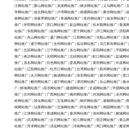
汪网站推广
|
萧山网站推广
|
龙港网站推广
|
桐乡网站推广
|
义乌网站推广
|
华网站推广
|
渝北网站推广
|
卢湾网站推广
|
南通网站推广
|
衢州网站推广
|
林网站推广
|
张家界网站推广
|
孝感网站推广
|
焦作网站推广
|
临沧网站推广
推广
|
伊犁网站推广
|
营口网站推广
|
延边网站推广
|
佳木斯网站推广
|
香港
站推广
|
东阳网站推广
|
临海网站推广
|
景宁网站推广
|
庐江网站推广
|
济阳
站推广
|
舟山网站推广
|
厦门网站推广
|
江西网站推广
|
马鞍山网站推广
|
宜
网站推广
|
遂宁网站推广
|
沧州网站推广
|
临汾网站推广
|
乌兰察布网站推广
推广
|
北辰网站推广
|
江宁网站推广
|
东台网站推广
|
富阳网站推广
|
平阳网
推广
|
南沙网站推广
|
光明网站推广
|
北碚网站推广
|
虹口网站推广
|
盐城网
推广
|
茂名网站推广
|
百色网站推广
|
娄底网站推广
|
黄冈网站推广
|
许昌网
站推广
|
辽阳网站推广
|
牡丹江网站推广
|
台湾网站推广
|
蓟州网站推广
|
溧
网站推广
|
永川网站推广
|
杨浦网站推广
|
淮安网站推广
|
丽水网站推广
|
晋
网站推广
|
郴州网站推广
|
咸宁网站推广
|
漯河网站推广
|
乐山网站推广
|
衡
广
|
静海网站推广
|
高淳网站推广
|
建德网站推广
|
文成网站推广
|
平阴网站
推广
|
滨州网站推广
|
广西网站推广
|
梅州网站推广
|
河池网站推广
|
永州网
岭网站推广
|
绥化网站推广
|
宝坻网站推广
|
桐庐网站推广
|
泰顺网站推广
|
南网站推广
|
汕尾网站推广
|
北海网站推广
|
怀化网站推广
|
南阳网站推广
|
推广
|
江津网站推广
|
青浦网站推广
|
泰州网站推广
|
池州网站推广
|
柳城网
站推广
|
武清网站推广
|
合川网站推广
|
松江网站推广
|
宿迁网站推广
|
黄山
站推广
|
菏泽网站推广
|
清远网站推广
|
河南网站推广
|
周口网站推广
|
雅安