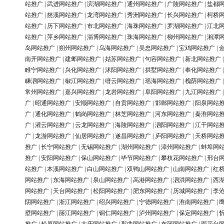
站推广
|
武进网站推广
|
滨湖网站推广
|
通州网站推广
|
广陵网站推广
|
盐都
站推广
|
慈溪网站推广
|
龙湾网站推广
|
秀洲网站推广
|
长兴网站推广
|
柯桥
站推广
|
历下网站推广
|
市北网站推广
|
海珠网站推广
|
罗湖网站推广
|
江北
站推广
|
萍乡网站推广
|
淄博网站推广
|
珠海网站推广
|
柳州网站推广
|
湘潭
岛网站推广
|
朔州网站推广
|
乌海网站推广
|
吴忠网站推广
|
宝鸡网站推广
|
南开网站推广
|
建邺网站推广
|
姑苏网站推广
|
句容网站推广
|
新北网站推广
睢宁网站推广
|
兴化网站推广
|
沭阳网站推广
|
拱墅网站推广
|
奉化网站推广
嵊泗网站推广
|
椒江网站推广
|
缙云网站推广
|
瑶海网站推广
|
槐荫网站推广
常州网站推广
|
嘉兴网站推广
|
龙岩网站推广
|
阜阳网站推广
|
九江网站推广
广
|
昭通网站推广
|
安顺网站推广
|
自贡网站推广
|
邯郸网站推广
|
阳泉网站
广
|
通化网站推广
|
鹤岗网站推广
|
林芝网站推广
|
河东网站推广
|
秦淮网站
广
|
灌云网站推广
|
云龙网站推广
|
海陵网站推广
|
泗阳网站推广
|
江干网站
广
|
龙游网站推广
|
仙居网站推广
|
遂昌网站推广
|
庐阳网站推广
|
天桥网站
推广
|
长宁网站推广
|
无锡网站推广
|
湖州网站推广
|
漳州网站推广
|
蚌埠网
推广
|
安阳网站推广
|
保山网站推广
|
毕节网站推广
|
攀枝花网站推广
|
邢台
站推广
|
本溪网站推广
|
白山网站推广
|
双鸭山网站推广
|
山南网站推广
|
红
网站推广
|
东海网站推广
|
泉山网站推广
|
高港网站推广
|
泗洪网站推广
|
西
网站推广
|
天台网站推广
|
松阳网站推广
|
肥东网站推广
|
历城网站推广
|
李
阴网站推广
|
浙江网站推广
|
绍兴网站推广
|
宁德网站推广
|
淮南网站推广
|
壁网站推广
|
丽江网站推广
|
铜仁网站推广
|
泸州网站推广
|
保定网站推广
|