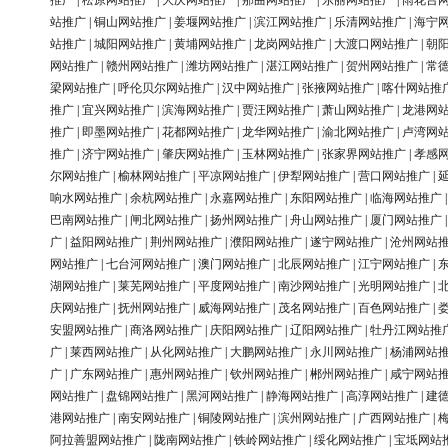
推广
|
松原网站推广
|
大庆网站推广
|
那曲网站推广
|
东丽网站推广
|
雨花台
站推广
|
铜山网站推广
|
姜堰网站推广
|
滨江网站推广
|
乐清网站推广
|
海宁
站推广
|
城阳网站推广
|
黄埔网站推广
|
龙岗网站推广
|
大渡口网站推广
|
朝
网站推广
|
赣州网站推广
|
潍坊网站推广
|
湛江网站推广
|
贺州网站推广
|
常
梁网站推广
|
呼伦贝尔网站推广
|
汉中网站推广
|
张掖网站推广
|
喀什网站推
推广
|
宜兴网站推广
|
滨海网站推广
|
贾汪网站推广
|
萧山网站推广
|
龙港网
推广
|
即墨网站推广
|
花都网站推广
|
龙华网站推广
|
渝北网站推广
|
卢湾网
推广
|
济宁网站推广
|
肇庆网站推广
|
玉林网站推广
|
张家界网站推广
|
孝感
尔网站推广
|
榆林网站推广
|
平凉网站推广
|
伊犁网站推广
|
营口网站推广
|
响水网站推广
|
余杭网站推广
|
永嘉网站推广
|
东阳网站推广
|
临海网站推广
巴南网站推广
|
闸北网站推广
|
扬州网站推广
|
舟山网站推广
|
厦门网站推广
广
|
益阳网站推广
|
荆州网站推广
|
濮阳网站推广
|
遂宁网站推广
|
沧州网站
网站推广
|
七台河网站推广
|
澳门网站推广
|
北辰网站推广
|
江宁网站推广
|
湖网站推广
|
莱芜网站推广
|
平度网站推广
|
南沙网站推广
|
光明网站推广
|
庆网站推广
|
抚州网站推广
|
威海网站推广
|
茂名网站推广
|
百色网站推广
|
安盟网站推广
|
商洛网站推广
|
庆阳网站推广
|
辽阳网站推广
|
牡丹江网站推
广
|
莱西网站推广
|
从化网站推广
|
大鹏网站推广
|
永川网站推广
|
杨浦网站
广
|
广东网站推广
|
惠州网站推广
|
钦州网站推广
|
郴州网站推广
|
咸宁网站
网站推广
|
盘锦网站推广
|
黑河网站推广
|
静海网站推广
|
高淳网站推广
|
建
港网站推广
|
南安网站推广
|
铜陵网站推广
|
滨州网站推广
|
广西网站推广
|
阿拉善盟网站推广
|
陇南网站推广
|
铁岭网站推广
|
绥化网站推广
|
宝坻网站