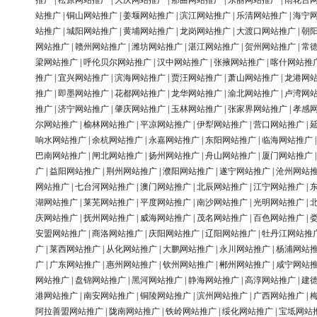
推广
|
松原网站推广
|
大庆网站推广
|
那曲网站推广
|
东丽网站推广
|
雨花台
站推广
|
铜山网站推广
|
姜堰网站推广
|
滨江网站推广
|
乐清网站推广
|
海宁
站推广
|
城阳网站推广
|
黄埔网站推广
|
龙岗网站推广
|
大渡口网站推广
|
朝
网站推广
|
赣州网站推广
|
潍坊网站推广
|
湛江网站推广
|
贺州网站推广
|
常
梁网站推广
|
呼伦贝尔网站推广
|
汉中网站推广
|
张掖网站推广
|
喀什网站推
推广
|
宜兴网站推广
|
滨海网站推广
|
贾汪网站推广
|
萧山网站推广
|
龙港网
推广
|
即墨网站推广
|
花都网站推广
|
龙华网站推广
|
渝北网站推广
|
卢湾网
推广
|
济宁网站推广
|
肇庆网站推广
|
玉林网站推广
|
张家界网站推广
|
孝感
尔网站推广
|
榆林网站推广
|
平凉网站推广
|
伊犁网站推广
|
营口网站推广
|
响水网站推广
|
余杭网站推广
|
永嘉网站推广
|
东阳网站推广
|
临海网站推广
巴南网站推广
|
闸北网站推广
|
扬州网站推广
|
舟山网站推广
|
厦门网站推广
广
|
益阳网站推广
|
荆州网站推广
|
濮阳网站推广
|
遂宁网站推广
|
沧州网站
网站推广
|
七台河网站推广
|
澳门网站推广
|
北辰网站推广
|
江宁网站推广
|
湖网站推广
|
莱芜网站推广
|
平度网站推广
|
南沙网站推广
|
光明网站推广
|
庆网站推广
|
抚州网站推广
|
威海网站推广
|
茂名网站推广
|
百色网站推广
|
安盟网站推广
|
商洛网站推广
|
庆阳网站推广
|
辽阳网站推广
|
牡丹江网站推
广
|
莱西网站推广
|
从化网站推广
|
大鹏网站推广
|
永川网站推广
|
杨浦网站
广
|
广东网站推广
|
惠州网站推广
|
钦州网站推广
|
郴州网站推广
|
咸宁网站
网站推广
|
盘锦网站推广
|
黑河网站推广
|
静海网站推广
|
高淳网站推广
|
建
港网站推广
|
南安网站推广
|
铜陵网站推广
|
滨州网站推广
|
广西网站推广
|
阿拉善盟网站推广
|
陇南网站推广
|
铁岭网站推广
|
绥化网站推广
|
宝坻网站