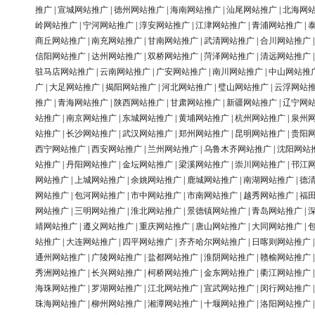
推广
|
宣城网站推广
|
德州网站推广
|
海南网站推广
|
汕尾网站推广
|
北海网
岭网站推广
|
宁河网站推广
|
淳安网站推广
|
江津网站推广
|
青浦网站推广
|
商丘网站推广
|
南充网站推广
|
甘南网站推广
|
武清网站推广
|
合川网站推广
信阳网站推广
|
达州网站推广
|
双桥网站推广
|
菏泽网站推广
|
清远网站推广
驻马店网站推广
|
云南网站推广
|
广安网站推广
|
南川网站推广
|
中山网站推
广
|
大足网站推广
|
揭阳网站推广
|
河北网站推广
|
璧山网站推广
|
云浮网站
推广
|
青海网站推广
|
陕西网站推广
|
甘肃网站推广
|
新疆网站推广
|
辽宁网
站推广
|
南京网站推广
|
东城网站推广
|
黄埔网站推广
|
杭州网站推广
|
泉州
站推广
|
长沙网站推广
|
武汉网站推广
|
郑州网站推广
|
昆明网站推广
|
贵阳
西宁网站推广
|
西安网站推广
|
兰州网站推广
|
乌鲁木齐网站推广
|
沈阳网站
站推广
|
丹阳网站推广
|
金坛网站推广
|
梁溪网站推广
|
崇川网站推广
|
邗江
网站推广
|
上城网站推广
|
余姚网站推广
|
鹿城网站推广
|
南湖网站推广
|
德
网站推广
|
包河网站推广
|
市中网站推广
|
市南网站推广
|
越秀网站推广
|
福
网站推广
|
三明网站推广
|
淮北网站推广
|
景德镇网站推广
|
青岛网站推广
|
靖网站推广
|
遵义网站推广
|
重庆网站推广
|
唐山网站推广
|
大同网站推广
|
站推广
|
大连网站推广
|
四平网站推广
|
齐齐哈尔网站推广
|
日喀则网站推广
通州网站推广
|
广陵网站推广
|
盐都网站推广
|
淮阴网站推广
|
赣榆网站推广
秀洲网站推广
|
长兴网站推广
|
柯桥网站推广
|
金东网站推广
|
衢江网站推广
海珠网站推广
|
罗湖网站推广
|
江北网站推广
|
宣武网站推广
|
闵行网站推广
珠海网站推广
|
柳州网站推广
|
湘潭网站推广
|
十堰网站推广
|
洛阳网站推广