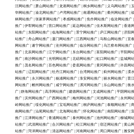
汪网站推广
|
萧山网站推广
|
龙港网站推广
|
桐乡网站推广
|
义乌网站推广
|
华网站推广
|
渝北网站推广
|
卢湾网站推广
|
南通网站推广
|
衢州网站推广
|
林网站推广
|
张家界网站推广
|
孝感网站推广
|
焦作网站推广
|
临沧网站推广
推广
|
伊犁网站推广
|
营口网站推广
|
延边网站推广
|
佳木斯网站推广
|
香港
站推广
|
东阳网站推广
|
临海网站推广
|
景宁网站推广
|
庐江网站推广
|
济阳
站推广
|
舟山网站推广
|
厦门网站推广
|
江西网站推广
|
马鞍山网站推广
|
宜
网站推广
|
遂宁网站推广
|
沧州网站推广
|
临汾网站推广
|
乌兰察布网站推广
推广
|
北辰网站推广
|
江宁网站推广
|
东台网站推广
|
富阳网站推广
|
平阳网
推广
|
南沙网站推广
|
光明网站推广
|
北碚网站推广
|
虹口网站推广
|
盐城网
推广
|
茂名网站推广
|
百色网站推广
|
娄底网站推广
|
黄冈网站推广
|
许昌网
站推广
|
辽阳网站推广
|
牡丹江网站推广
|
台湾网站推广
|
蓟州网站推广
|
溧
网站推广
|
永川网站推广
|
杨浦网站推广
|
淮安网站推广
|
丽水网站推广
|
晋
网站推广
|
郴州网站推广
|
咸宁网站推广
|
漯河网站推广
|
乐山网站推广
|
衡
广
|
静海网站推广
|
高淳网站推广
|
建德网站推广
|
文成网站推广
|
平阴网站
推广
|
滨州网站推广
|
广西网站推广
|
梅州网站推广
|
河池网站推广
|
永州网
岭网站推广
|
绥化网站推广
|
宝坻网站推广
|
桐庐网站推广
|
泰顺网站推广
|
南网站推广
|
汕尾网站推广
|
北海网站推广
|
怀化网站推广
|
南阳网站推广
|
推广
|
江津网站推广
|
青浦网站推广
|
泰州网站推广
|
池州网站推广
|
柳城网
站推广
|
武清网站推广
|
合川网站推广
|
松江网站推广
|
宿迁网站推广
|
黄山
站推广
|
菏泽网站推广
|
清远网站推广
|
河南网站推广
|
周口网站推广
|
雅安