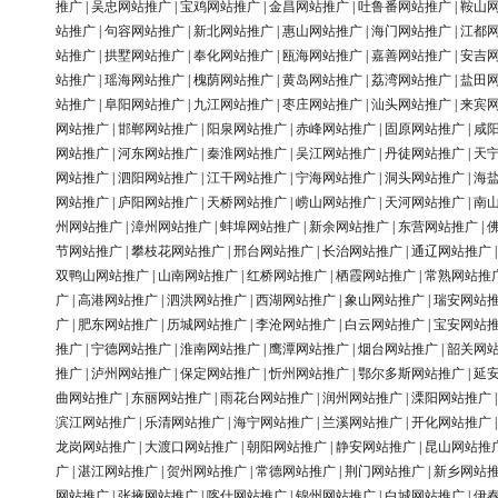
推广
|
吴忠网站推广
|
宝鸡网站推广
|
金昌网站推广
|
吐鲁番网站推广
|
鞍山
站推广
|
句容网站推广
|
新北网站推广
|
惠山网站推广
|
海门网站推广
|
江都
站推广
|
拱墅网站推广
|
奉化网站推广
|
瓯海网站推广
|
嘉善网站推广
|
安吉
站推广
|
瑶海网站推广
|
槐荫网站推广
|
黄岛网站推广
|
荔湾网站推广
|
盐田
站推广
|
阜阳网站推广
|
九江网站推广
|
枣庄网站推广
|
汕头网站推广
|
来宾
网站推广
|
邯郸网站推广
|
阳泉网站推广
|
赤峰网站推广
|
固原网站推广
|
咸
网站推广
|
河东网站推广
|
秦淮网站推广
|
吴江网站推广
|
丹徒网站推广
|
天
网站推广
|
泗阳网站推广
|
江干网站推广
|
宁海网站推广
|
洞头网站推广
|
海
网站推广
|
庐阳网站推广
|
天桥网站推广
|
崂山网站推广
|
天河网站推广
|
南
州网站推广
|
漳州网站推广
|
蚌埠网站推广
|
新余网站推广
|
东营网站推广
|
节网站推广
|
攀枝花网站推广
|
邢台网站推广
|
长治网站推广
|
通辽网站推广
双鸭山网站推广
|
山南网站推广
|
红桥网站推广
|
栖霞网站推广
|
常熟网站推
广
|
高港网站推广
|
泗洪网站推广
|
西湖网站推广
|
象山网站推广
|
瑞安网站
广
|
肥东网站推广
|
历城网站推广
|
李沧网站推广
|
白云网站推广
|
宝安网站
推广
|
宁德网站推广
|
淮南网站推广
|
鹰潭网站推广
|
烟台网站推广
|
韶关网
推广
|
泸州网站推广
|
保定网站推广
|
忻州网站推广
|
鄂尔多斯网站推广
|
延
曲网站推广
|
东丽网站推广
|
雨花台网站推广
|
润州网站推广
|
溧阳网站推广
滨江网站推广
|
乐清网站推广
|
海宁网站推广
|
兰溪网站推广
|
开化网站推广
龙岗网站推广
|
大渡口网站推广
|
朝阳网站推广
|
静安网站推广
|
昆山网站推
广
|
湛江网站推广
|
贺州网站推广
|
常德网站推广
|
荆门网站推广
|
新乡网站
网站推广
|
张掖网站推广
|
喀什网站推广
|
锦州网站推广
|
白城网站推广
|
伊