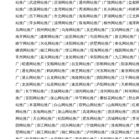
站推广
|
武进网站推广
|
滨湖网站推广
|
通州网站推广
|
广陵网站推广
|
盐都
站推广
|
慈溪网站推广
|
龙湾网站推广
|
秀洲网站推广
|
长兴网站推广
|
柯桥
站推广
|
历下网站推广
|
市北网站推广
|
海珠网站推广
|
罗湖网站推广
|
江北
站推广
|
萍乡网站推广
|
淄博网站推广
|
珠海网站推广
|
柳州网站推广
|
湘潭
岛网站推广
|
朔州网站推广
|
乌海网站推广
|
吴忠网站推广
|
宝鸡网站推广
|
南开网站推广
|
建邺网站推广
|
姑苏网站推广
|
句容网站推广
|
新北网站推广
睢宁网站推广
|
兴化网站推广
|
沭阳网站推广
|
拱墅网站推广
|
奉化网站推广
嵊泗网站推广
|
椒江网站推广
|
缙云网站推广
|
瑶海网站推广
|
槐荫网站推广
常州网站推广
|
嘉兴网站推广
|
龙岩网站推广
|
阜阳网站推广
|
九江网站推广
广
|
昭通网站推广
|
安顺网站推广
|
自贡网站推广
|
邯郸网站推广
|
阳泉网站
广
|
通化网站推广
|
鹤岗网站推广
|
林芝网站推广
|
河东网站推广
|
秦淮网站
广
|
灌云网站推广
|
云龙网站推广
|
海陵网站推广
|
泗阳网站推广
|
江干网站
广
|
龙游网站推广
|
仙居网站推广
|
遂昌网站推广
|
庐阳网站推广
|
天桥网站
推广
|
长宁网站推广
|
无锡网站推广
|
湖州网站推广
|
漳州网站推广
|
蚌埠网
推广
|
安阳网站推广
|
保山网站推广
|
毕节网站推广
|
攀枝花网站推广
|
邢台
站推广
|
本溪网站推广
|
白山网站推广
|
双鸭山网站推广
|
山南网站推广
|
红
网站推广
|
东海网站推广
|
泉山网站推广
|
高港网站推广
|
泗洪网站推广
|
西
网站推广
|
天台网站推广
|
松阳网站推广
|
肥东网站推广
|
历城网站推广
|
李
阴网站推广
|
浙江网站推广
|
绍兴网站推广
|
宁德网站推广
|
淮南网站推广
|
壁网站推广
|
丽江网站推广
|
铜仁网站推广
|
泸州网站推广
|
保定网站推广
|