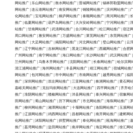
网站推广
|
乐山网站推广
|
衡水网站推广
|
晋城网站推广
|
锡林郭勒盟网站推
网站推广
|
连云港网站推广
|
南安网站推广
|
铜陵网站推广
|
滨州网站推广
|
化网站推广
|
宝坻网站推广
|
桐庐网站推广
|
泰顺网站推广
|
商河网站推广
|
推广
|
临夏网站推广
|
葫芦岛网站推广
|
大兴安岭网站推广
|
宁河网站推广
|
站推广
|
甘南网站推广
|
武清网站推广
|
合川网站推广
|
松江网站推广
|
宿迁
周口网站推广
|
雅安网站推广
|
万盛网站推广
|
莱芜网站推广
|
东莞网站推广
网站推广
|
大足网站推广
|
揭阳网站推广
|
河北网站推广
|
璧山网站推广
|
云
推广
|
辽宁网站推广
|
吉林网站推广
|
黑龙江网站推广
|
西藏网站推广
|
合肥
广州网站推广
|
南宁网站推广
|
海口网站推广
|
长沙网站推广
|
武汉网站推广
兰州网站推广
|
乌鲁木齐网站推广
|
沈阳网站推广
|
长春网站推广
|
哈尔滨网
清江浦网站推广
|
海州网站推广
|
丰县网站推广
|
靖江网站推广
|
宿城网站推
网站推广
|
包河网站推广
|
市中网站推广
|
市南网站推广
|
越秀网站推广
|
福
推广
|
深圳网站推广
|
崇左网站推广
|
三亚网站推广
|
株洲网站推广
|
黄石网
嘉峪关网站推广
|
克拉玛依网站推广
|
大连网站推广
|
四平网站推广
|
齐齐哈
推广
|
淮阴网站推广
|
赣榆网站推广
|
沛县网站推广
|
泰兴网站推广
|
宿豫网
田网站推广
|
蜀山网站推广
|
历下网站推广
|
市北网站推广
|
海珠网站推广
|
推广
|
柳州网站推广
|
湘潭网站推广
|
十堰网站推广
|
洛阳网站推广
|
玉溪网
推广
|
辽源网站推广
|
鸡西网站推广
|
昌都网站推广
|
南开网站推广
|
建邺网
化网站推广
|
沭阳网站推广
|
拱墅网站推广
|
奉化网站推广
|
瓯海网站推广
|
推广
|
荔湾网站推广
|
盐田网站推广
|
南岸网站推广
|
海定网站推广
|
徐汇网