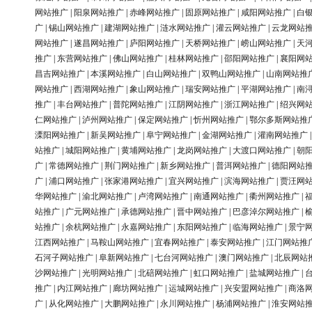
网站推广
|
阳泉网站推广
|
赤峰网站推广
|
固原网站推广
|
咸阳网站推广
|
白
广
|
锡山网站推广
|
建湖网站推广
|
涟水网站推广
|
灌云网站推广
|
云龙网站
网站推广
|
遂昌网站推广
|
庐阳网站推广
|
天桥网站推广
|
崂山网站推广
|
天
推广
|
东营网站推广
|
佛山网站推广
|
桂林网站推广
|
邵阳网站推广
|
襄阳网
昌吉网站推广
|
本溪网站推广
|
白山网站推广
|
双鸭山网站推广
|
山南网站推
网站推广
|
西湖网站推广
|
象山网站推广
|
瑞安网站推广
|
平湖网站推广
|
南
推广
|
丰台网站推广
|
普陀网站推广
|
江阴网站推广
|
浙江网站推广
|
绍兴网
仁网站推广
|
泸州网站推广
|
保定网站推广
|
忻州网站推广
|
鄂尔多斯网站推
溧阳网站推广
|
新吴网站推广
|
阜宁网站推广
|
金湖网站推广
|
灌南网站推广
站推广
|
城阳网站推广
|
黄埔网站推广
|
龙岗网站推广
|
大渡口网站推广
|
朝
广
|
常德网站推广
|
荆门网站推广
|
新乡网站推广
|
普洱网站推广
|
德阳网站
广
|
浦口网站推广
|
张家港网站推广
|
宜兴网站推广
|
滨海网站推广
|
贾汪网
华网站推广
|
渝北网站推广
|
卢湾网站推广
|
南通网站推广
|
衢州网站推广
|
站推广
|
广元网站推广
|
承德网站推广
|
晋中网站推广
|
巴彦淖尔网站推广
|
站推广
|
余杭网站推广
|
永嘉网站推广
|
东阳网站推广
|
临海网站推广
|
景宁
江西网站推广
|
马鞍山网站推广
|
宜春网站推广
|
泰安网站推广
|
江门网站推
石河子网站推广
|
阜新网站推广
|
七台河网站推广
|
澳门网站推广
|
北辰网站
沙网站推广
|
光明网站推广
|
北碚网站推广
|
虹口网站推广
|
盐城网站推广
|
推广
|
内江网站推广
|
廊坊网站推广
|
运城网站推广
|
兴安盟网站推广
|
商洛
广
|
从化网站推广
|
大鹏网站推广
|
永川网站推广
|
杨浦网站推广
|
淮安网站