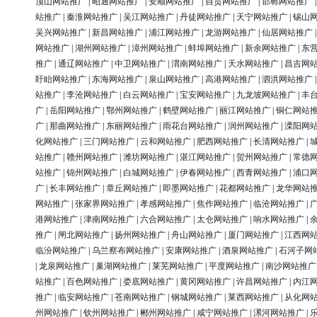
顶山网站推广
|
昭通网站推广
|
安顺网站推广
|
自贡网站推广
|
邯郸网站推广
站推广
|
秦淮网站推广
|
吴江网站推广
|
丹徒网站推广
|
天宁网站推广
|
锡山
吴兴网站推广
|
新昌网站推广
|
浦江网站推广
|
龙游网站推广
|
仙居网站推广
网站推广
|
湖州网站推广
|
漳州网站推广
|
蚌埠网站推广
|
新余网站推广
|
东
推广
|
通辽网站推广
|
中卫网站推广
|
渭南网站推广
|
天水网站推广
|
昌吉网
盱眙网站推广
|
东海网站推广
|
泉山网站推广
|
高港网站推广
|
泗洪网站推广
站推广
|
李沧网站推广
|
白云网站推广
|
宝安网站推广
|
九龙坡网站推广
|
丰
广
|
岳阳网站推广
|
鄂州网站推广
|
鹤壁网站推广
|
丽江网站推广
|
铜仁网站
广
|
那曲网站推广
|
东丽网站推广
|
雨花台网站推广
|
润州网站推广
|
溧阳网
化网站推广
|
三门网站推广
|
云和网站推广
|
肥西网站推广
|
长清网站推广
|
站推广
|
赣州网站推广
|
潍坊网站推广
|
湛江网站推广
|
贺州网站推广
|
常德
站推广
|
锦州网站推广
|
白城网站推广
|
伊春网站推广
|
西青网站推广
|
浦口
广
|
长丰网站推广
|
章丘网站推广
|
即墨网站推广
|
花都网站推广
|
龙华网站
网站推广
|
张家界网站推广
|
孝感网站推广
|
焦作网站推广
|
临沧网站推广
|
港网站推广
|
津南网站推广
|
六合网站推广
|
太仓网站推广
|
响水网站推广
|
推广
|
闸北网站推广
|
扬州网站推广
|
舟山网站推广
|
厦门网站推广
|
江西网
临汾网站推广
|
乌兰察布网站推广
|
安康网站推广
|
酒泉网站推广
|
石河子网
|
龙泉网站推广
|
巢湖网站推广
|
莱芜网站推广
|
平度网站推广
|
南沙网站推广
站推广
|
百色网站推广
|
娄底网站推广
|
黄冈网站推广
|
许昌网站推广
|
内江
推广
|
临安网站推广
|
苍南网站推广
|
钢城网站推广
|
莱西网站推广
|
从化网
州网站推广
|
钦州网站推广
|
郴州网站推广
|
咸宁网站推广
|
漯河网站推广
|