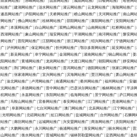
|
阳泉网站推广
|
赤峰网站推广
|
固原网站推广
|
咸阳网站推广
|
白银网站推广
|
哈密网
网站推广
|
建湖网站推广
|
涟水网站推广
|
灌云网站推广
|
云龙网站推广
|
海陵网站推广
|
|
遂昌网站推广
|
庐阳网站推广
|
天桥网站推广
|
崂山网站推广
|
天河网站推广
|
南山网
营网站推广
|
佛山网站推广
|
桂林网站推广
|
邵阳网站推广
|
襄阳网站推广
|
安阳网站推
站推广
|
本溪网站推广
|
白山网站推广
|
双鸭山网站推广
|
山南网站推广
|
红桥网站推广
|
|
西湖网站推广
|
象山网站推广
|
瑞安网站推广
|
平湖网站推广
|
南浔网站推广
|
磐安网
台网站推广
|
普陀网站推广
|
江阴网站推广
|
浙江网站推广
|
绍兴网站推广
|
宁德网站推
推广
|
泸州网站推广
|
保定网站推广
|
忻州网站推广
|
鄂尔多斯网站推广
|
延安网站推广
|
站推广
|
新吴网站推广
|
阜宁网站推广
|
金湖网站推广
|
灌南网站推广
|
铜山网站推广
|
姜
城阳网站推广
|
黄埔网站推广
|
龙岗网站推广
|
大渡口网站推广
|
朝阳网站推广
|
静安网
网站推广
|
荆门网站推广
|
新乡网站推广
|
普洱网站推广
|
德阳网站推广
|
张家口网站推
网站推广
|
张家港网站推广
|
宜兴网站推广
|
滨海网站推广
|
贾汪网站推广
|
萧山网站推
推广
|
渝北网站推广
|
卢湾网站推广
|
南通网站推广
|
衢州网站推广
|
福州网站推广
|
安徽
广元网站推广
|
承德网站推广
|
晋中网站推广
|
巴彦淖尔网站推广
|
榆林网站推广
|
平凉
余杭网站推广
|
永嘉网站推广
|
东阳网站推广
|
临海网站推广
|
景宁网站推广
|
庐江网站
站推广
|
马鞍山网站推广
|
宜春网站推广
|
泰安网站推广
|
江门网站推广
|
贵港网站推广
|
站推广
|
阜新网站推广
|
七台河网站推广
|
澳门网站推广
|
北辰网站推广
|
江宁网站推广
|
光明网站推广
|
北碚网站推广
|
虹口网站推广
|
盐城网站推广
|
台州网站推广
|
石狮网
网站推广
|
廊坊网站推广
|
运城网站推广
|
兴安盟网站推广
|
商洛网站推广
|
庆阳网站推
站推广
|
大鹏网站推广
|
永川网站推广
|
杨浦网站推广
|
淮安网站推广
|
丽水网站推广
|
晋
乐山网站推广
|
衡水网站推广
|
晋城网站推广
|
锡林郭勒盟网站推广
|
定西网站推广
|
盘