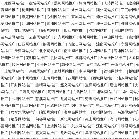
广
|
定西网站推广
|
盘锦网站推广
|
黑河网站推广
|
静海网站推广
|
高淳网站推广
|
建德
广西网站推广
|
梅州网站推广
|
河池网站推广
|
永州网站推广
|
随州网站推广
|
三门峡网
长寿网站推广
|
嘉定网站推广
|
徐州网站推广
|
宣城网站推广
|
德州网站推广
|
海南网站
淳安网站推广
|
江津网站推广
|
青浦网站推广
|
泰州网站推广
|
池州网站推广
|
柳城网站
网站推广
|
黄山网站推广
|
临沂网站推广
|
阳江网站推广
|
湖北网站推广
|
信阳网站推广
|
|
驻马店网站推广
|
云南网站推广
|
广安网站推广
|
南川网站推广
|
中山网站推广
|
贵州
浮网站推广
|
山西网站推广
|
铜梁网站推广
|
内蒙古网站推广
|
潼南网站推广
|
宁夏网站
网站推广
|
天津网站推广
|
北京网站推广
|
南京网站推广
|
东城网站推广
|
黄埔网站推广
|
|
郑州网站推广
|
昆明网站推广
|
贵阳网站推广
|
成都网站推广
|
石家庄网站推广
|
太原
站推广
|
拉萨网站推广
|
和平网站推广
|
鼓楼网站推广
|
吴中网站推广
|
丹阳网站推广
|
广
|
上城网站推广
|
余姚网站推广
|
鹿城网站推广
|
南湖网站推广
|
德清网站推广
|
越城
田网站推广
|
渝中网站推广
|
上海网站推广
|
苏州网站推广
|
西城网站推广
|
浦东网站推
站推广
|
开封网站推广
|
曲靖网站推广
|
遵义网站推广
|
重庆网站推广
|
唐山网站推广
|
大
尔网站推广
|
日喀则网站推广
|
河西网站推广
|
玄武网站推广
|
相城网站推广
|
扬中网站
站推广
|
下城网站推广
|
慈溪网站推广
|
龙湾网站推广
|
秀洲网站推广
|
长兴网站推广
|
柯
罗湖网站推广
|
江北网站推广
|
宣武网站推广
|
闵行网站推广
|
镇江网站推广
|
温州网站
站推广
|
六盘水网站推广
|
绵阳网站推广
|
秦皇岛网站推广
|
朔州网站推广
|
乌海网站推
站推广
|
姑苏网站推广
|
句容网站推广
|
新北网站推广
|
惠山网站推广
|
海门网站推广
|
江
嘉善网站推广
|
安吉网站推广
|
上虞网站推广
|
武义网站推广
|
江山网站推广
|
嵊泗网站
站推广
|
常州网站推广
|
嘉兴网站推广
|
龙岩网站推广
|
阜阳网站推广
|
九江网站推广
|
枣