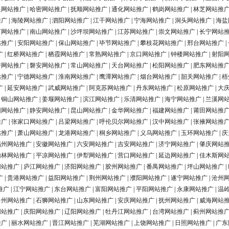
银网站推广
|
哈密网站推广
|
抚顺网站推广
|
通化网站推广
|
鹤岗网站推广
|
林芝网站推
推广
|
海陵网站推广
|
泗阳网站推广
|
江干网站推广
|
宁海网站推广
|
洞头网站推广
|
海盐
河网站推广
|
南山网站推广
|
沙坪坝网站推广
|
江苏网站推广
|
崇文网站推广
|
长宁网站
站推广
|
安阳网站推广
|
保山网站推广
|
毕节网站推广
|
攀枝花网站推广
|
邢台网站推广
|
广
|
红桥网站推广
|
栖霞网站推广
|
常熟网站推广
|
京口网站推广
|
钟楼网站推广
|
射阳
浔网站推广
|
磐安网站推广
|
常山网站推广
|
天台网站推广
|
松阳网站推广
|
肥东网站推
站推广
|
宁德网站推广
|
淮南网站推广
|
鹰潭网站推广
|
烟台网站推广
|
韶关网站推广
|
梧
广
|
延安网站推广
|
武威网站推广
|
阿克苏网站推广
|
丹东网站推广
|
松原网站推广
|
大
|
铜山网站推广
|
姜堰网站推广
|
滨江网站推广
|
乐清网站推广
|
海宁网站推广
|
兰溪网
阳网站推广
|
静安网站推广
|
昆山网站推广
|
金华网站推广
|
福建网站推广
|
莆田网站推
推广
|
张家口网站推广
|
吕梁网站推广
|
呼伦贝尔网站推广
|
汉中网站推广
|
张掖网站推
站推广
|
萧山网站推广
|
龙港网站推广
|
桐乡网站推广
|
义乌网站推广
|
玉环网站推广
|
庆
福州网站推广
|
安徽网站推广
|
六安网站推广
|
吉安网站推广
|
济宁网站推广
|
肇庆网站
榆林网站推广
|
平凉网站推广
|
伊犁网站推广
|
营口网站推广
|
延边网站推广
|
佳木斯网
网站推广
|
庐江网站推广
|
济阳网站推广
|
胶州网站推广
|
番禺网站推广
|
坪山网站推广
|
广
|
贵港网站推广
|
益阳网站推广
|
荆州网站推广
|
濮阳网站推广
|
遂宁网站推广
|
沧州
推广
|
江宁网站推广
|
东台网站推广
|
富阳网站推广
|
平阳网站推广
|
永康网站推广
|
温
台州网站推广
|
石狮网站推广
|
山东网站推广
|
安庆网站推广
|
抚州网站推广
|
威海网站
网站推广
|
庆阳网站推广
|
辽阳网站推广
|
牡丹江网站推广
|
台湾网站推广
|
蓟州网站推
推广
|
丽水网站推广
|
晋江网站推广
|
芜湖网站推广
|
上饶网站推广
|
日照网站推广
|
广东