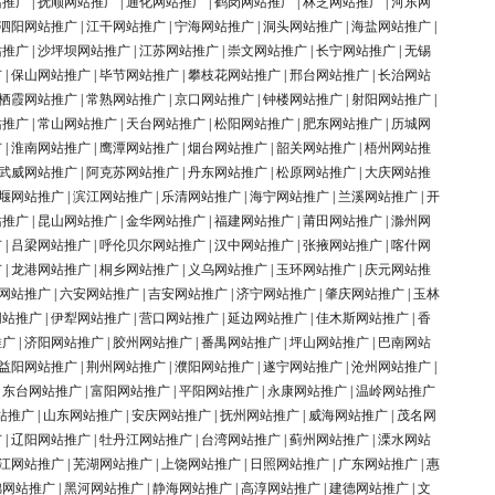
站推广
|
抚顺网站推广
|
通化网站推广
|
鹤岗网站推广
|
林芝网站推广
|
河东网
泗阳网站推广
|
江干网站推广
|
宁海网站推广
|
洞头网站推广
|
海盐网站推广
|
站推广
|
沙坪坝网站推广
|
江苏网站推广
|
崇文网站推广
|
长宁网站推广
|
无锡
广
|
保山网站推广
|
毕节网站推广
|
攀枝花网站推广
|
邢台网站推广
|
长治网站
栖霞网站推广
|
常熟网站推广
|
京口网站推广
|
钟楼网站推广
|
射阳网站推广
|
站推广
|
常山网站推广
|
天台网站推广
|
松阳网站推广
|
肥东网站推广
|
历城网
广
|
淮南网站推广
|
鹰潭网站推广
|
烟台网站推广
|
韶关网站推广
|
梧州网站推
武威网站推广
|
阿克苏网站推广
|
丹东网站推广
|
松原网站推广
|
大庆网站推
堰网站推广
|
滨江网站推广
|
乐清网站推广
|
海宁网站推广
|
兰溪网站推广
|
开
站推广
|
昆山网站推广
|
金华网站推广
|
福建网站推广
|
莆田网站推广
|
滁州网
广
|
吕梁网站推广
|
呼伦贝尔网站推广
|
汉中网站推广
|
张掖网站推广
|
喀什网
广
|
龙港网站推广
|
桐乡网站推广
|
义乌网站推广
|
玉环网站推广
|
庆元网站推
网站推广
|
六安网站推广
|
吉安网站推广
|
济宁网站推广
|
肇庆网站推广
|
玉林
网站推广
|
伊犁网站推广
|
营口网站推广
|
延边网站推广
|
佳木斯网站推广
|
香
推广
|
济阳网站推广
|
胶州网站推广
|
番禺网站推广
|
坪山网站推广
|
巴南网站
益阳网站推广
|
荆州网站推广
|
濮阳网站推广
|
遂宁网站推广
|
沧州网站推广
|
|
东台网站推广
|
富阳网站推广
|
平阳网站推广
|
永康网站推广
|
温岭网站推广
站推广
|
山东网站推广
|
安庆网站推广
|
抚州网站推广
|
威海网站推广
|
茂名网
广
|
辽阳网站推广
|
牡丹江网站推广
|
台湾网站推广
|
蓟州网站推广
|
溧水网站
江网站推广
|
芜湖网站推广
|
上饶网站推广
|
日照网站推广
|
广东网站推广
|
惠
锦网站推广
|
黑河网站推广
|
静海网站推广
|
高淳网站推广
|
建德网站推广
|
文