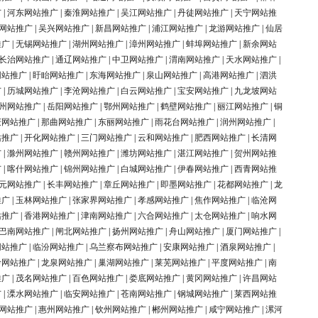
广
|
河东网站推广
|
秦淮网站推广
|
吴江网站推广
|
丹徒网站推广
|
天宁网站推
网站推广
|
吴兴网站推广
|
新昌网站推广
|
浦江网站推广
|
龙游网站推广
|
仙居
推广
|
无锡网站推广
|
湖州网站推广
|
漳州网站推广
|
蚌埠网站推广
|
新余网站
长治网站推广
|
通辽网站推广
|
中卫网站推广
|
渭南网站推广
|
天水网站推广
|
网站推广
|
盱眙网站推广
|
东海网站推广
|
泉山网站推广
|
高港网站推广
|
泗洪
广
|
历城网站推广
|
李沧网站推广
|
白云网站推广
|
宝安网站推广
|
九龙坡网站
州网站推广
|
岳阳网站推广
|
鄂州网站推广
|
鹤壁网站推广
|
丽江网站推广
|
铜
庆网站推广
|
那曲网站推广
|
东丽网站推广
|
雨花台网站推广
|
润州网站推广
|
站推广
|
开化网站推广
|
三门网站推广
|
云和网站推广
|
肥西网站推广
|
长清网
广
|
滁州网站推广
|
赣州网站推广
|
潍坊网站推广
|
湛江网站推广
|
贺州网站推
广
|
喀什网站推广
|
锦州网站推广
|
白城网站推广
|
伊春网站推广
|
西青网站推
元网站推广
|
长丰网站推广
|
章丘网站推广
|
即墨网站推广
|
花都网站推广
|
龙
推广
|
玉林网站推广
|
张家界网站推广
|
孝感网站推广
|
焦作网站推广
|
临沧网
站推广
|
香港网站推广
|
津南网站推广
|
六合网站推广
|
太仓网站推广
|
响水网
巴南网站推广
|
闸北网站推广
|
扬州网站推广
|
舟山网站推广
|
厦门网站推广
|
网站推广
|
临汾网站推广
|
乌兰察布网站推广
|
安康网站推广
|
酒泉网站推广
|
岭网站推广
|
龙泉网站推广
|
巢湖网站推广
|
莱芜网站推广
|
平度网站推广
|
南
推广
|
茂名网站推广
|
百色网站推广
|
娄底网站推广
|
黄冈网站推广
|
许昌网站
广
|
溧水网站推广
|
临安网站推广
|
苍南网站推广
|
钢城网站推广
|
莱西网站推
网站推广
|
惠州网站推广
|
钦州网站推广
|
郴州网站推广
|
咸宁网站推广
|
漯河