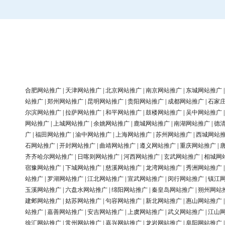
合肥网站推广
|
天津网站推广
|
北京网站推广
|
南京网站推广
|
东城网站推广
站推广
|
郑州网站推广
|
昆明网站推广
|
贵阳网站推广
|
成都网站推广
|
石家
尔滨网站推广
|
拉萨网站推广
|
和平网站推广
|
鼓楼网站推广
|
吴中网站推广
网站推广
|
上城网站推广
|
余姚网站推广
|
鹿城网站推广
|
南湖网站推广
|
德
广
|
福田网站推广
|
渝中网站推广
|
上海网站推广
|
苏州网站推广
|
西城网站
石网站推广
|
开封网站推广
|
曲靖网站推广
|
遵义网站推广
|
重庆网站推广
|
齐齐哈尔网站推广
|
日喀则网站推广
|
河西网站推广
|
玄武网站推广
|
相城网
宿豫网站推广
|
下城网站推广
|
慈溪网站推广
|
龙湾网站推广
|
秀洲网站推广
站推广
|
罗湖网站推广
|
江北网站推广
|
宣武网站推广
|
闵行网站推广
|
镇江
玉溪网站推广
|
六盘水网站推广
|
绵阳网站推广
|
秦皇岛网站推广
|
朔州网站
建邺网站推广
|
姑苏网站推广
|
句容网站推广
|
新北网站推广
|
惠山网站推广
站推广
|
嘉善网站推广
|
安吉网站推广
|
上虞网站推广
|
武义网站推广
|
江山
徐汇网站推广
|
常州网站推广
|
嘉兴网站推广
|
龙岩网站推广
|
阜阳网站推广