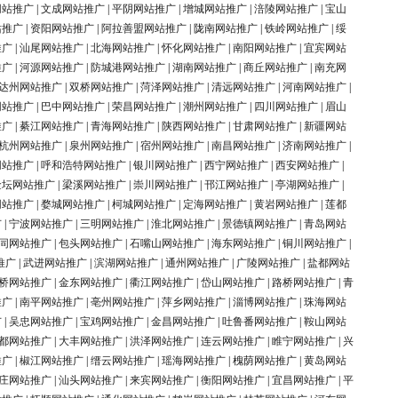
网站推广
|
文成网站推广
|
平阴网站推广
|
增城网站推广
|
涪陵网站推广
|
宝山
站推广
|
资阳网站推广
|
阿拉善盟网站推广
|
陇南网站推广
|
铁岭网站推广
|
绥
推广
|
汕尾网站推广
|
北海网站推广
|
怀化网站推广
|
南阳网站推广
|
宜宾网站
推广
|
河源网站推广
|
防城港网站推广
|
湖南网站推广
|
商丘网站推广
|
南充网
达州网站推广
|
双桥网站推广
|
菏泽网站推广
|
清远网站推广
|
河南网站推广
|
网站推广
|
巴中网站推广
|
荣昌网站推广
|
潮州网站推广
|
四川网站推广
|
眉山
推广
|
綦江网站推广
|
青海网站推广
|
陕西网站推广
|
甘肃网站推广
|
新疆网站
杭州网站推广
|
泉州网站推广
|
宿州网站推广
|
南昌网站推广
|
济南网站推广
|
网站推广
|
呼和浩特网站推广
|
银川网站推广
|
西宁网站推广
|
西安网站推广
|
金坛网站推广
|
梁溪网站推广
|
崇川网站推广
|
邗江网站推广
|
亭湖网站推广
|
网站推广
|
婺城网站推广
|
柯城网站推广
|
定海网站推广
|
黄岩网站推广
|
莲都
广
|
宁波网站推广
|
三明网站推广
|
淮北网站推广
|
景德镇网站推广
|
青岛网站
同网站推广
|
包头网站推广
|
石嘴山网站推广
|
海东网站推广
|
铜川网站推广
|
推广
|
武进网站推广
|
滨湖网站推广
|
通州网站推广
|
广陵网站推广
|
盐都网站
桥网站推广
|
金东网站推广
|
衢江网站推广
|
岱山网站推广
|
路桥网站推广
|
青
推广
|
南平网站推广
|
亳州网站推广
|
萍乡网站推广
|
淄博网站推广
|
珠海网站
广
|
吴忠网站推广
|
宝鸡网站推广
|
金昌网站推广
|
吐鲁番网站推广
|
鞍山网站
都网站推广
|
大丰网站推广
|
洪泽网站推广
|
连云网站推广
|
睢宁网站推广
|
兴
推广
|
椒江网站推广
|
缙云网站推广
|
瑶海网站推广
|
槐荫网站推广
|
黄岛网站
庄网站推广
|
汕头网站推广
|
来宾网站推广
|
衡阳网站推广
|
宜昌网站推广
|
平