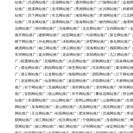
站推广
|
武进网站推广
|
滨湖网站推广
|
通州网站推广
|
广陵网站推广
|
盐都
站推广
|
慈溪网站推广
|
龙湾网站推广
|
秀洲网站推广
|
长兴网站推广
|
柯桥
站推广
|
历下网站推广
|
市北网站推广
|
海珠网站推广
|
罗湖网站推广
|
江北
站推广
|
萍乡网站推广
|
淄博网站推广
|
珠海网站推广
|
柳州网站推广
|
湘潭
岛网站推广
|
朔州网站推广
|
乌海网站推广
|
吴忠网站推广
|
宝鸡网站推广
|
南开网站推广
|
建邺网站推广
|
姑苏网站推广
|
句容网站推广
|
新北网站推广
睢宁网站推广
|
兴化网站推广
|
沭阳网站推广
|
拱墅网站推广
|
奉化网站推广
嵊泗网站推广
|
椒江网站推广
|
缙云网站推广
|
瑶海网站推广
|
槐荫网站推广
常州网站推广
|
嘉兴网站推广
|
龙岩网站推广
|
阜阳网站推广
|
九江网站推广
广
|
昭通网站推广
|
安顺网站推广
|
自贡网站推广
|
邯郸网站推广
|
阳泉网站
广
|
通化网站推广
|
鹤岗网站推广
|
林芝网站推广
|
河东网站推广
|
秦淮网站
广
|
灌云网站推广
|
云龙网站推广
|
海陵网站推广
|
泗阳网站推广
|
江干网站
广
|
龙游网站推广
|
仙居网站推广
|
遂昌网站推广
|
庐阳网站推广
|
天桥网站
推广
|
长宁网站推广
|
无锡网站推广
|
湖州网站推广
|
漳州网站推广
|
蚌埠网
推广
|
安阳网站推广
|
保山网站推广
|
毕节网站推广
|
攀枝花网站推广
|
邢台
站推广
|
本溪网站推广
|
白山网站推广
|
双鸭山网站推广
|
山南网站推广
|
红
网站推广
|
东海网站推广
|
泉山网站推广
|
高港网站推广
|
泗洪网站推广
|
西
网站推广
|
天台网站推广
|
松阳网站推广
|
肥东网站推广
|
历城网站推广
|
李
阴网站推广
|
浙江网站推广
|
绍兴网站推广
|
宁德网站推广
|
淮南网站推广
|
壁网站推广
|
丽江网站推广
|
铜仁网站推广
|
泸州网站推广
|
保定网站推广
|