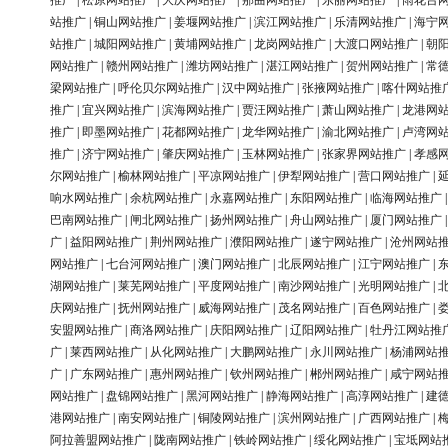
推广
|
松原网站推广
|
大庆网站推广
|
那曲网站推广
|
东丽网站推广
|
雨花台
站推广
|
铜山网站推广
|
姜堰网站推广
|
滨江网站推广
|
乐清网站推广
|
海宁
站推广
|
城阳网站推广
|
黄埔网站推广
|
龙岗网站推广
|
大渡口网站推广
|
朝
网站推广
|
赣州网站推广
|
潍坊网站推广
|
湛江网站推广
|
贺州网站推广
|
常
梁网站推广
|
呼伦贝尔网站推广
|
汉中网站推广
|
张掖网站推广
|
喀什网站推
推广
|
宜兴网站推广
|
滨海网站推广
|
贾汪网站推广
|
萧山网站推广
|
龙港网
推广
|
即墨网站推广
|
花都网站推广
|
龙华网站推广
|
渝北网站推广
|
卢湾网
推广
|
济宁网站推广
|
肇庆网站推广
|
玉林网站推广
|
张家界网站推广
|
孝感
尔网站推广
|
榆林网站推广
|
平凉网站推广
|
伊犁网站推广
|
营口网站推广
|
响水网站推广
|
余杭网站推广
|
永嘉网站推广
|
东阳网站推广
|
临海网站推广
巴南网站推广
|
闸北网站推广
|
扬州网站推广
|
舟山网站推广
|
厦门网站推广
广
|
益阳网站推广
|
荆州网站推广
|
濮阳网站推广
|
遂宁网站推广
|
沧州网站
网站推广
|
七台河网站推广
|
澳门网站推广
|
北辰网站推广
|
江宁网站推广
|
湖网站推广
|
莱芜网站推广
|
平度网站推广
|
南沙网站推广
|
光明网站推广
|
庆网站推广
|
抚州网站推广
|
威海网站推广
|
茂名网站推广
|
百色网站推广
|
安盟网站推广
|
商洛网站推广
|
庆阳网站推广
|
辽阳网站推广
|
牡丹江网站推
广
|
莱西网站推广
|
从化网站推广
|
大鹏网站推广
|
永川网站推广
|
杨浦网站
广
|
广东网站推广
|
惠州网站推广
|
钦州网站推广
|
郴州网站推广
|
咸宁网站
网站推广
|
盘锦网站推广
|
黑河网站推广
|
静海网站推广
|
高淳网站推广
|
建
港网站推广
|
南安网站推广
|
铜陵网站推广
|
滨州网站推广
|
广西网站推广
|
阿拉善盟网站推广
|
陇南网站推广
|
铁岭网站推广
|
绥化网站推广
|
宝坻网站