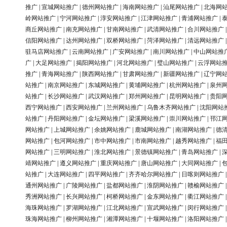
推广
|
宣城网站推广
|
德州网站推广
|
海南网站推广
|
汕尾网站推广
|
北海网
岭网站推广
|
宁河网站推广
|
淳安网站推广
|
江津网站推广
|
青浦网站推广
|
商丘网站推广
|
南充网站推广
|
甘南网站推广
|
武清网站推广
|
合川网站推广
信阳网站推广
|
达州网站推广
|
双桥网站推广
|
菏泽网站推广
|
清远网站推广
驻马店网站推广
|
云南网站推广
|
广安网站推广
|
南川网站推广
|
中山网站推
广
|
大足网站推广
|
揭阳网站推广
|
河北网站推广
|
璧山网站推广
|
云浮网站
推广
|
青海网站推广
|
陕西网站推广
|
甘肃网站推广
|
新疆网站推广
|
辽宁网
站推广
|
南京网站推广
|
东城网站推广
|
黄埔网站推广
|
杭州网站推广
|
泉州
站推广
|
长沙网站推广
|
武汉网站推广
|
郑州网站推广
|
昆明网站推广
|
贵阳
西宁网站推广
|
西安网站推广
|
兰州网站推广
|
乌鲁木齐网站推广
|
沈阳网站
站推广
|
丹阳网站推广
|
金坛网站推广
|
梁溪网站推广
|
崇川网站推广
|
邗江
网站推广
|
上城网站推广
|
余姚网站推广
|
鹿城网站推广
|
南湖网站推广
|
德
网站推广
|
包河网站推广
|
市中网站推广
|
市南网站推广
|
越秀网站推广
|
福
网站推广
|
三明网站推广
|
淮北网站推广
|
景德镇网站推广
|
青岛网站推广
|
靖网站推广
|
遵义网站推广
|
重庆网站推广
|
唐山网站推广
|
大同网站推广
|
站推广
|
大连网站推广
|
四平网站推广
|
齐齐哈尔网站推广
|
日喀则网站推广
通州网站推广
|
广陵网站推广
|
盐都网站推广
|
淮阴网站推广
|
赣榆网站推广
秀洲网站推广
|
长兴网站推广
|
柯桥网站推广
|
金东网站推广
|
衢江网站推广
海珠网站推广
|
罗湖网站推广
|
江北网站推广
|
宣武网站推广
|
闵行网站推广
珠海网站推广
|
柳州网站推广
|
湘潭网站推广
|
十堰网站推广
|
洛阳网站推广