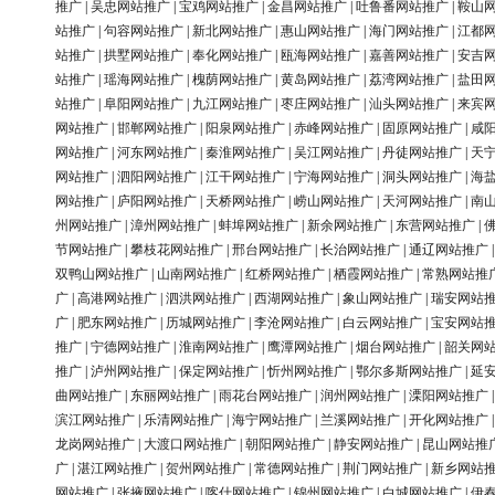
推广
|
吴忠网站推广
|
宝鸡网站推广
|
金昌网站推广
|
吐鲁番网站推广
|
鞍山
站推广
|
句容网站推广
|
新北网站推广
|
惠山网站推广
|
海门网站推广
|
江都
站推广
|
拱墅网站推广
|
奉化网站推广
|
瓯海网站推广
|
嘉善网站推广
|
安吉
站推广
|
瑶海网站推广
|
槐荫网站推广
|
黄岛网站推广
|
荔湾网站推广
|
盐田
站推广
|
阜阳网站推广
|
九江网站推广
|
枣庄网站推广
|
汕头网站推广
|
来宾
网站推广
|
邯郸网站推广
|
阳泉网站推广
|
赤峰网站推广
|
固原网站推广
|
咸
网站推广
|
河东网站推广
|
秦淮网站推广
|
吴江网站推广
|
丹徒网站推广
|
天
网站推广
|
泗阳网站推广
|
江干网站推广
|
宁海网站推广
|
洞头网站推广
|
海
网站推广
|
庐阳网站推广
|
天桥网站推广
|
崂山网站推广
|
天河网站推广
|
南
州网站推广
|
漳州网站推广
|
蚌埠网站推广
|
新余网站推广
|
东营网站推广
|
节网站推广
|
攀枝花网站推广
|
邢台网站推广
|
长治网站推广
|
通辽网站推广
双鸭山网站推广
|
山南网站推广
|
红桥网站推广
|
栖霞网站推广
|
常熟网站推
广
|
高港网站推广
|
泗洪网站推广
|
西湖网站推广
|
象山网站推广
|
瑞安网站
广
|
肥东网站推广
|
历城网站推广
|
李沧网站推广
|
白云网站推广
|
宝安网站
推广
|
宁德网站推广
|
淮南网站推广
|
鹰潭网站推广
|
烟台网站推广
|
韶关网
推广
|
泸州网站推广
|
保定网站推广
|
忻州网站推广
|
鄂尔多斯网站推广
|
延
曲网站推广
|
东丽网站推广
|
雨花台网站推广
|
润州网站推广
|
溧阳网站推广
滨江网站推广
|
乐清网站推广
|
海宁网站推广
|
兰溪网站推广
|
开化网站推广
龙岗网站推广
|
大渡口网站推广
|
朝阳网站推广
|
静安网站推广
|
昆山网站推
广
|
湛江网站推广
|
贺州网站推广
|
常德网站推广
|
荆门网站推广
|
新乡网站
网站推广
|
张掖网站推广
|
喀什网站推广
|
锦州网站推广
|
白城网站推广
|
伊