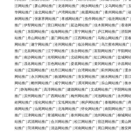
汪网站推广
|
萧山网站推广
|
龙港网站推广
|
桐乡网站推广
|
义乌网站推广
|
华网站推广
|
渝北网站推广
|
卢湾网站推广
|
南通网站推广
|
衢州网站推广
|
林网站推广
|
张家界网站推广
|
孝感网站推广
|
焦作网站推广
|
临沧网站推广
推广
|
伊犁网站推广
|
营口网站推广
|
延边网站推广
|
佳木斯网站推广
|
香港
站推广
|
东阳网站推广
|
临海网站推广
|
景宁网站推广
|
庐江网站推广
|
济阳
站推广
|
舟山网站推广
|
厦门网站推广
|
江西网站推广
|
马鞍山网站推广
|
宜
网站推广
|
遂宁网站推广
|
沧州网站推广
|
临汾网站推广
|
乌兰察布网站推广
推广
|
北辰网站推广
|
江宁网站推广
|
东台网站推广
|
富阳网站推广
|
平阳网
推广
|
南沙网站推广
|
光明网站推广
|
北碚网站推广
|
虹口网站推广
|
盐城网
推广
|
茂名网站推广
|
百色网站推广
|
娄底网站推广
|
黄冈网站推广
|
许昌网
站推广
|
辽阳网站推广
|
牡丹江网站推广
|
台湾网站推广
|
蓟州网站推广
|
溧
网站推广
|
永川网站推广
|
杨浦网站推广
|
淮安网站推广
|
丽水网站推广
|
晋
网站推广
|
郴州网站推广
|
咸宁网站推广
|
漯河网站推广
|
乐山网站推广
|
衡
广
|
静海网站推广
|
高淳网站推广
|
建德网站推广
|
文成网站推广
|
平阴网站
推广
|
滨州网站推广
|
广西网站推广
|
梅州网站推广
|
河池网站推广
|
永州网
岭网站推广
|
绥化网站推广
|
宝坻网站推广
|
桐庐网站推广
|
泰顺网站推广
|
南网站推广
|
汕尾网站推广
|
北海网站推广
|
怀化网站推广
|
南阳网站推广
|
推广
|
江津网站推广
|
青浦网站推广
|
泰州网站推广
|
池州网站推广
|
柳城网
站推广
|
武清网站推广
|
合川网站推广
|
松江网站推广
|
宿迁网站推广
|
黄山
站推广
|
菏泽网站推广
|
清远网站推广
|
河南网站推广
|
周口网站推广
|
雅安