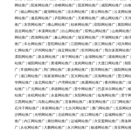
网站推广
|
阳泉网站推广
|
赤峰网站推广
|
固原网站推广
|
咸阳网站推广
|
白
广
|
锡山网站推广
|
建湖网站推广
|
涟水网站推广
|
灌云网站推广
|
云龙网站
网站推广
|
遂昌网站推广
|
庐阳网站推广
|
天桥网站推广
|
崂山网站推广
|
天
推广
|
东营网站推广
|
佛山网站推广
|
桂林网站推广
|
邵阳网站推广
|
襄阳网
昌吉网站推广
|
本溪网站推广
|
白山网站推广
|
双鸭山网站推广
|
山南网站推
网站推广
|
西湖网站推广
|
象山网站推广
|
瑞安网站推广
|
平湖网站推广
|
南
推广
|
丰台网站推广
|
普陀网站推广
|
江阴网站推广
|
浙江网站推广
|
绍兴网
仁网站推广
|
泸州网站推广
|
保定网站推广
|
忻州网站推广
|
鄂尔多斯网站推
溧阳网站推广
|
新吴网站推广
|
阜宁网站推广
|
金湖网站推广
|
灌南网站推广
站推广
|
城阳网站推广
|
黄埔网站推广
|
龙岗网站推广
|
大渡口网站推广
|
朝
广
|
常德网站推广
|
荆门网站推广
|
新乡网站推广
|
普洱网站推广
|
德阳网站
广
|
浦口网站推广
|
张家港网站推广
|
宜兴网站推广
|
滨海网站推广
|
贾汪网
华网站推广
|
渝北网站推广
|
卢湾网站推广
|
南通网站推广
|
衢州网站推广
|
站推广
|
广元网站推广
|
承德网站推广
|
晋中网站推广
|
巴彦淖尔网站推广
|
站推广
|
余杭网站推广
|
永嘉网站推广
|
东阳网站推广
|
临海网站推广
|
景宁
江西网站推广
|
马鞍山网站推广
|
宜春网站推广
|
泰安网站推广
|
江门网站推
石河子网站推广
|
阜新网站推广
|
七台河网站推广
|
澳门网站推广
|
北辰网站
沙网站推广
|
光明网站推广
|
北碚网站推广
|
虹口网站推广
|
盐城网站推广
|
推广
|
内江网站推广
|
廊坊网站推广
|
运城网站推广
|
兴安盟网站推广
|
商洛
广
|
从化网站推广
|
大鹏网站推广
|
永川网站推广
|
杨浦网站推广
|
淮安网站