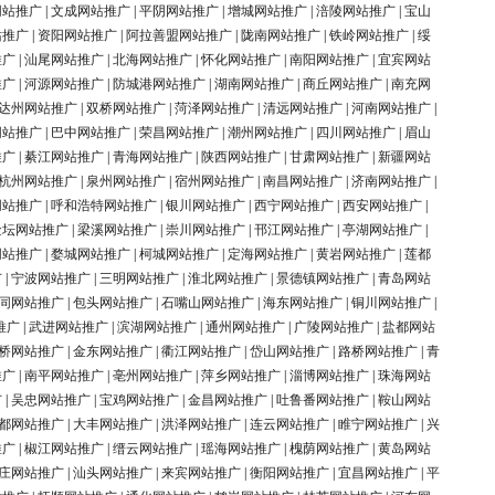
网站推广
|
文成网站推广
|
平阴网站推广
|
增城网站推广
|
涪陵网站推广
|
宝山
站推广
|
资阳网站推广
|
阿拉善盟网站推广
|
陇南网站推广
|
铁岭网站推广
|
绥
推广
|
汕尾网站推广
|
北海网站推广
|
怀化网站推广
|
南阳网站推广
|
宜宾网站
推广
|
河源网站推广
|
防城港网站推广
|
湖南网站推广
|
商丘网站推广
|
南充网
达州网站推广
|
双桥网站推广
|
菏泽网站推广
|
清远网站推广
|
河南网站推广
|
网站推广
|
巴中网站推广
|
荣昌网站推广
|
潮州网站推广
|
四川网站推广
|
眉山
推广
|
綦江网站推广
|
青海网站推广
|
陕西网站推广
|
甘肃网站推广
|
新疆网站
杭州网站推广
|
泉州网站推广
|
宿州网站推广
|
南昌网站推广
|
济南网站推广
|
网站推广
|
呼和浩特网站推广
|
银川网站推广
|
西宁网站推广
|
西安网站推广
|
金坛网站推广
|
梁溪网站推广
|
崇川网站推广
|
邗江网站推广
|
亭湖网站推广
|
网站推广
|
婺城网站推广
|
柯城网站推广
|
定海网站推广
|
黄岩网站推广
|
莲都
广
|
宁波网站推广
|
三明网站推广
|
淮北网站推广
|
景德镇网站推广
|
青岛网站
同网站推广
|
包头网站推广
|
石嘴山网站推广
|
海东网站推广
|
铜川网站推广
|
推广
|
武进网站推广
|
滨湖网站推广
|
通州网站推广
|
广陵网站推广
|
盐都网站
桥网站推广
|
金东网站推广
|
衢江网站推广
|
岱山网站推广
|
路桥网站推广
|
青
推广
|
南平网站推广
|
亳州网站推广
|
萍乡网站推广
|
淄博网站推广
|
珠海网站
广
|
吴忠网站推广
|
宝鸡网站推广
|
金昌网站推广
|
吐鲁番网站推广
|
鞍山网站
都网站推广
|
大丰网站推广
|
洪泽网站推广
|
连云网站推广
|
睢宁网站推广
|
兴
推广
|
椒江网站推广
|
缙云网站推广
|
瑶海网站推广
|
槐荫网站推广
|
黄岛网站
庄网站推广
|
汕头网站推广
|
来宾网站推广
|
衡阳网站推广
|
宜昌网站推广
|
平