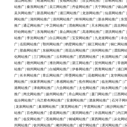
顶山网站推广
|
昭通网站推广
|
安顺网站推广
|
自贡网站推广
|
邯郸网站推广
站推广
|
秦淮网站推广
|
吴江网站推广
|
丹徒网站推广
|
天宁网站推广
|
锡山
吴兴网站推广
|
新昌网站推广
|
浦江网站推广
|
龙游网站推广
|
仙居网站推广
网站推广
|
湖州网站推广
|
漳州网站推广
|
蚌埠网站推广
|
新余网站推广
|
东
推广
|
通辽网站推广
|
中卫网站推广
|
渭南网站推广
|
天水网站推广
|
昌吉网
盱眙网站推广
|
东海网站推广
|
泉山网站推广
|
高港网站推广
|
泗洪网站推广
站推广
|
李沧网站推广
|
白云网站推广
|
宝安网站推广
|
九龙坡网站推广
|
丰
广
|
岳阳网站推广
|
鄂州网站推广
|
鹤壁网站推广
|
丽江网站推广
|
铜仁网站
广
|
那曲网站推广
|
东丽网站推广
|
雨花台网站推广
|
润州网站推广
|
溧阳网
化网站推广
|
三门网站推广
|
云和网站推广
|
肥西网站推广
|
长清网站推广
|
站推广
|
赣州网站推广
|
潍坊网站推广
|
湛江网站推广
|
贺州网站推广
|
常德
站推广
|
锦州网站推广
|
白城网站推广
|
伊春网站推广
|
西青网站推广
|
浦口
广
|
长丰网站推广
|
章丘网站推广
|
即墨网站推广
|
花都网站推广
|
龙华网站
网站推广
|
张家界网站推广
|
孝感网站推广
|
焦作网站推广
|
临沧网站推广
|
港网站推广
|
津南网站推广
|
六合网站推广
|
太仓网站推广
|
响水网站推广
|
推广
|
闸北网站推广
|
扬州网站推广
|
舟山网站推广
|
厦门网站推广
|
江西网
临汾网站推广
|
乌兰察布网站推广
|
安康网站推广
|
酒泉网站推广
|
石河子网
|
龙泉网站推广
|
巢湖网站推广
|
莱芜网站推广
|
平度网站推广
|
南沙网站推广
站推广
|
百色网站推广
|
娄底网站推广
|
黄冈网站推广
|
许昌网站推广
|
内江
推广
|
临安网站推广
|
苍南网站推广
|
钢城网站推广
|
莱西网站推广
|
从化网
州网站推广
|
钦州网站推广
|
郴州网站推广
|
咸宁网站推广
|
漯河网站推广
|