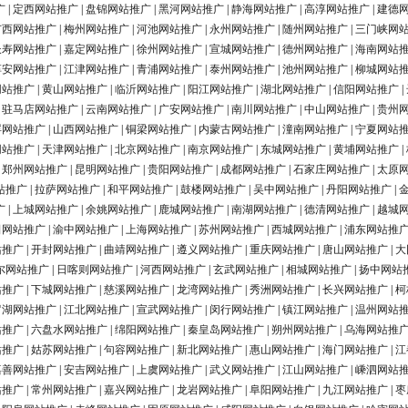
广
|
定西网站推广
|
盘锦网站推广
|
黑河网站推广
|
静海网站推广
|
高淳网站推广
|
建德
广西网站推广
|
梅州网站推广
|
河池网站推广
|
永州网站推广
|
随州网站推广
|
三门峡网
长寿网站推广
|
嘉定网站推广
|
徐州网站推广
|
宣城网站推广
|
德州网站推广
|
海南网站
淳安网站推广
|
江津网站推广
|
青浦网站推广
|
泰州网站推广
|
池州网站推广
|
柳城网站
网站推广
|
黄山网站推广
|
临沂网站推广
|
阳江网站推广
|
湖北网站推广
|
信阳网站推广
|
|
驻马店网站推广
|
云南网站推广
|
广安网站推广
|
南川网站推广
|
中山网站推广
|
贵州
浮网站推广
|
山西网站推广
|
铜梁网站推广
|
内蒙古网站推广
|
潼南网站推广
|
宁夏网站
网站推广
|
天津网站推广
|
北京网站推广
|
南京网站推广
|
东城网站推广
|
黄埔网站推广
|
|
郑州网站推广
|
昆明网站推广
|
贵阳网站推广
|
成都网站推广
|
石家庄网站推广
|
太原
站推广
|
拉萨网站推广
|
和平网站推广
|
鼓楼网站推广
|
吴中网站推广
|
丹阳网站推广
|
广
|
上城网站推广
|
余姚网站推广
|
鹿城网站推广
|
南湖网站推广
|
德清网站推广
|
越城
田网站推广
|
渝中网站推广
|
上海网站推广
|
苏州网站推广
|
西城网站推广
|
浦东网站推
站推广
|
开封网站推广
|
曲靖网站推广
|
遵义网站推广
|
重庆网站推广
|
唐山网站推广
|
大
尔网站推广
|
日喀则网站推广
|
河西网站推广
|
玄武网站推广
|
相城网站推广
|
扬中网站
站推广
|
下城网站推广
|
慈溪网站推广
|
龙湾网站推广
|
秀洲网站推广
|
长兴网站推广
|
柯
罗湖网站推广
|
江北网站推广
|
宣武网站推广
|
闵行网站推广
|
镇江网站推广
|
温州网站
站推广
|
六盘水网站推广
|
绵阳网站推广
|
秦皇岛网站推广
|
朔州网站推广
|
乌海网站推
站推广
|
姑苏网站推广
|
句容网站推广
|
新北网站推广
|
惠山网站推广
|
海门网站推广
|
江
嘉善网站推广
|
安吉网站推广
|
上虞网站推广
|
武义网站推广
|
江山网站推广
|
嵊泗网站
站推广
|
常州网站推广
|
嘉兴网站推广
|
龙岩网站推广
|
阜阳网站推广
|
九江网站推广
|
枣