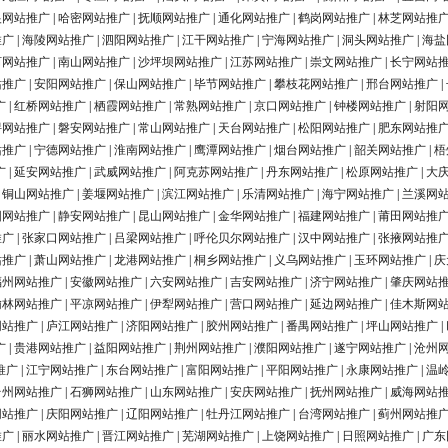
银网站推广
|
哈密网站推广
|
抚顺网站推广
|
通化网站推广
|
鹤岗网站推广
|
林芝网站推
推广
|
海陵网站推广
|
泗阳网站推广
|
江干网站推广
|
宁海网站推广
|
洞头网站推广
|
海盐
河网站推广
|
南山网站推广
|
沙坪坝网站推广
|
江苏网站推广
|
崇文网站推广
|
长宁网站
站推广
|
安阳网站推广
|
保山网站推广
|
毕节网站推广
|
攀枝花网站推广
|
邢台网站推广
|
广
|
红桥网站推广
|
栖霞网站推广
|
常熟网站推广
|
京口网站推广
|
钟楼网站推广
|
射阳
浔网站推广
|
磐安网站推广
|
常山网站推广
|
天台网站推广
|
松阳网站推广
|
肥东网站推
站推广
|
宁德网站推广
|
淮南网站推广
|
鹰潭网站推广
|
烟台网站推广
|
韶关网站推广
|
梧
广
|
延安网站推广
|
武威网站推广
|
阿克苏网站推广
|
丹东网站推广
|
松原网站推广
|
大
|
铜山网站推广
|
姜堰网站推广
|
滨江网站推广
|
乐清网站推广
|
海宁网站推广
|
兰溪网
阳网站推广
|
静安网站推广
|
昆山网站推广
|
金华网站推广
|
福建网站推广
|
莆田网站推
推广
|
张家口网站推广
|
吕梁网站推广
|
呼伦贝尔网站推广
|
汉中网站推广
|
张掖网站推
站推广
|
萧山网站推广
|
龙港网站推广
|
桐乡网站推广
|
义乌网站推广
|
玉环网站推广
|
庆
福州网站推广
|
安徽网站推广
|
六安网站推广
|
吉安网站推广
|
济宁网站推广
|
肇庆网站
榆林网站推广
|
平凉网站推广
|
伊犁网站推广
|
营口网站推广
|
延边网站推广
|
佳木斯网
网站推广
|
庐江网站推广
|
济阳网站推广
|
胶州网站推广
|
番禺网站推广
|
坪山网站推广
|
广
|
贵港网站推广
|
益阳网站推广
|
荆州网站推广
|
濮阳网站推广
|
遂宁网站推广
|
沧州
推广
|
江宁网站推广
|
东台网站推广
|
富阳网站推广
|
平阳网站推广
|
永康网站推广
|
温
台州网站推广
|
石狮网站推广
|
山东网站推广
|
安庆网站推广
|
抚州网站推广
|
威海网站
网站推广
|
庆阳网站推广
|
辽阳网站推广
|
牡丹江网站推广
|
台湾网站推广
|
蓟州网站推
推广
|
丽水网站推广
|
晋江网站推广
|
芜湖网站推广
|
上饶网站推广
|
日照网站推广
|
广东