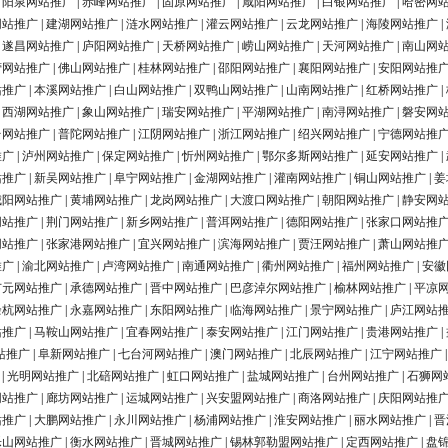
|
阳泉网站推广
|
赤峰网站推广
|
固原网站推广
|
咸阳网站推广
|
白银网站推广
|
哈密网
网站推广
|
建湖网站推广
|
涟水网站推广
|
灌云网站推广
|
云龙网站推广
|
海陵网站推广
|
|
遂昌网站推广
|
庐阳网站推广
|
天桥网站推广
|
崂山网站推广
|
天河网站推广
|
南山网
营网站推广
|
佛山网站推广
|
桂林网站推广
|
邵阳网站推广
|
襄阳网站推广
|
安阳网站推
站推广
|
本溪网站推广
|
白山网站推广
|
双鸭山网站推广
|
山南网站推广
|
红桥网站推广
|
|
西湖网站推广
|
象山网站推广
|
瑞安网站推广
|
平湖网站推广
|
南浔网站推广
|
磐安网
台网站推广
|
普陀网站推广
|
江阴网站推广
|
浙江网站推广
|
绍兴网站推广
|
宁德网站推
推广
|
泸州网站推广
|
保定网站推广
|
忻州网站推广
|
鄂尔多斯网站推广
|
延安网站推广
|
站推广
|
新吴网站推广
|
阜宁网站推广
|
金湖网站推广
|
灌南网站推广
|
铜山网站推广
|
姜
城阳网站推广
|
黄埔网站推广
|
龙岗网站推广
|
大渡口网站推广
|
朝阳网站推广
|
静安网
网站推广
|
荆门网站推广
|
新乡网站推广
|
普洱网站推广
|
德阳网站推广
|
张家口网站推
网站推广
|
张家港网站推广
|
宜兴网站推广
|
滨海网站推广
|
贾汪网站推广
|
萧山网站推
推广
|
渝北网站推广
|
卢湾网站推广
|
南通网站推广
|
衢州网站推广
|
福州网站推广
|
安徽
广元网站推广
|
承德网站推广
|
晋中网站推广
|
巴彦淖尔网站推广
|
榆林网站推广
|
平凉
余杭网站推广
|
永嘉网站推广
|
东阳网站推广
|
临海网站推广
|
景宁网站推广
|
庐江网站
站推广
|
马鞍山网站推广
|
宜春网站推广
|
泰安网站推广
|
江门网站推广
|
贵港网站推广
|
站推广
|
阜新网站推广
|
七台河网站推广
|
澳门网站推广
|
北辰网站推广
|
江宁网站推广
|
光明网站推广
|
北碚网站推广
|
虹口网站推广
|
盐城网站推广
|
台州网站推广
|
石狮网
网站推广
|
廊坊网站推广
|
运城网站推广
|
兴安盟网站推广
|
商洛网站推广
|
庆阳网站推
站推广
|
大鹏网站推广
|
永川网站推广
|
杨浦网站推广
|
淮安网站推广
|
丽水网站推广
|
晋
乐山网站推广
|
衡水网站推广
|
晋城网站推广
|
锡林郭勒盟网站推广
|
定西网站推广
|
盘