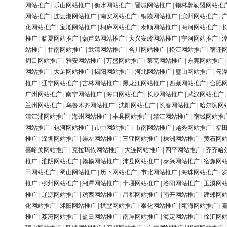
网站推广
|
乐山网站推广
|
衡水网站推广
|
晋城网站推广
|
锡林郭勒盟网站推
网站推广
|
连云港网站推广
|
南安网站推广
|
铜陵网站推广
|
滨州网站推广
|
化网站推广
|
宝坻网站推广
|
桐庐网站推广
|
泰顺网站推广
|
商河网站推广
|
推广
|
临夏网站推广
|
葫芦岛网站推广
|
大兴安岭网站推广
|
宁河网站推广
|
站推广
|
甘南网站推广
|
武清网站推广
|
合川网站推广
|
松江网站推广
|
宿迁
周口网站推广
|
雅安网站推广
|
万盛网站推广
|
莱芜网站推广
|
东莞网站推广
网站推广
|
大足网站推广
|
揭阳网站推广
|
河北网站推广
|
璧山网站推广
|
云
推广
|
辽宁网站推广
|
吉林网站推广
|
黑龙江网站推广
|
西藏网站推广
|
合肥
广州网站推广
|
南宁网站推广
|
海口网站推广
|
长沙网站推广
|
武汉网站推广
兰州网站推广
|
乌鲁木齐网站推广
|
沈阳网站推广
|
长春网站推广
|
哈尔滨网
清江浦网站推广
|
海州网站推广
|
丰县网站推广
|
靖江网站推广
|
宿城网站推
网站推广
|
包河网站推广
|
市中网站推广
|
市南网站推广
|
越秀网站推广
|
福
推广
|
深圳网站推广
|
崇左网站推广
|
三亚网站推广
|
株洲网站推广
|
黄石网
嘉峪关网站推广
|
克拉玛依网站推广
|
大连网站推广
|
四平网站推广
|
齐齐哈
推广
|
淮阴网站推广
|
赣榆网站推广
|
沛县网站推广
|
泰兴网站推广
|
宿豫网
田网站推广
|
蜀山网站推广
|
历下网站推广
|
市北网站推广
|
海珠网站推广
|
推广
|
柳州网站推广
|
湘潭网站推广
|
十堰网站推广
|
洛阳网站推广
|
玉溪网
推广
|
辽源网站推广
|
鸡西网站推广
|
昌都网站推广
|
南开网站推广
|
建邺网
化网站推广
|
沭阳网站推广
|
拱墅网站推广
|
奉化网站推广
|
瓯海网站推广
|
推广
|
荔湾网站推广
|
盐田网站推广
|
南岸网站推广
|
海定网站推广
|
徐汇网