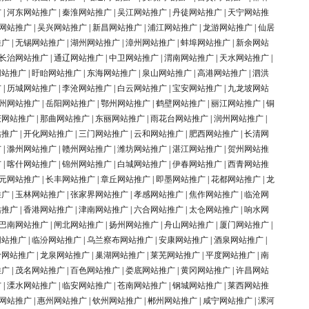
广
|
河东网站推广
|
秦淮网站推广
|
吴江网站推广
|
丹徒网站推广
|
天宁网站推
网站推广
|
吴兴网站推广
|
新昌网站推广
|
浦江网站推广
|
龙游网站推广
|
仙居
推广
|
无锡网站推广
|
湖州网站推广
|
漳州网站推广
|
蚌埠网站推广
|
新余网站
长治网站推广
|
通辽网站推广
|
中卫网站推广
|
渭南网站推广
|
天水网站推广
|
网站推广
|
盱眙网站推广
|
东海网站推广
|
泉山网站推广
|
高港网站推广
|
泗洪
广
|
历城网站推广
|
李沧网站推广
|
白云网站推广
|
宝安网站推广
|
九龙坡网站
州网站推广
|
岳阳网站推广
|
鄂州网站推广
|
鹤壁网站推广
|
丽江网站推广
|
铜
庆网站推广
|
那曲网站推广
|
东丽网站推广
|
雨花台网站推广
|
润州网站推广
|
站推广
|
开化网站推广
|
三门网站推广
|
云和网站推广
|
肥西网站推广
|
长清网
广
|
滁州网站推广
|
赣州网站推广
|
潍坊网站推广
|
湛江网站推广
|
贺州网站推
广
|
喀什网站推广
|
锦州网站推广
|
白城网站推广
|
伊春网站推广
|
西青网站推
元网站推广
|
长丰网站推广
|
章丘网站推广
|
即墨网站推广
|
花都网站推广
|
龙
推广
|
玉林网站推广
|
张家界网站推广
|
孝感网站推广
|
焦作网站推广
|
临沧网
站推广
|
香港网站推广
|
津南网站推广
|
六合网站推广
|
太仓网站推广
|
响水网
巴南网站推广
|
闸北网站推广
|
扬州网站推广
|
舟山网站推广
|
厦门网站推广
|
网站推广
|
临汾网站推广
|
乌兰察布网站推广
|
安康网站推广
|
酒泉网站推广
|
岭网站推广
|
龙泉网站推广
|
巢湖网站推广
|
莱芜网站推广
|
平度网站推广
|
南
推广
|
茂名网站推广
|
百色网站推广
|
娄底网站推广
|
黄冈网站推广
|
许昌网站
广
|
溧水网站推广
|
临安网站推广
|
苍南网站推广
|
钢城网站推广
|
莱西网站推
网站推广
|
惠州网站推广
|
钦州网站推广
|
郴州网站推广
|
咸宁网站推广
|
漯河