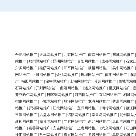
合肥网站推广
|
天津网站推广
|
北京网站推广
|
南京网站推广
|
东城网站推广
站推广
|
郑州网站推广
|
昆明网站推广
|
贵阳网站推广
|
成都网站推广
|
石家
尔滨网站推广
|
拉萨网站推广
|
和平网站推广
|
鼓楼网站推广
|
吴中网站推广
网站推广
|
上城网站推广
|
余姚网站推广
|
鹿城网站推广
|
南湖网站推广
|
德
广
|
福田网站推广
|
渝中网站推广
|
上海网站推广
|
苏州网站推广
|
西城网站
石网站推广
|
开封网站推广
|
曲靖网站推广
|
遵义网站推广
|
重庆网站推广
|
齐齐哈尔网站推广
|
日喀则网站推广
|
河西网站推广
|
玄武网站推广
|
相城网
宿豫网站推广
|
下城网站推广
|
慈溪网站推广
|
龙湾网站推广
|
秀洲网站推广
站推广
|
罗湖网站推广
|
江北网站推广
|
宣武网站推广
|
闵行网站推广
|
镇江
玉溪网站推广
|
六盘水网站推广
|
绵阳网站推广
|
秦皇岛网站推广
|
朔州网站
建邺网站推广
|
姑苏网站推广
|
句容网站推广
|
新北网站推广
|
惠山网站推广
站推广
|
嘉善网站推广
|
安吉网站推广
|
上虞网站推广
|
武义网站推广
|
江山
徐汇网站推广
|
常州网站推广
|
嘉兴网站推广
|
龙岩网站推广
|
阜阳网站推广