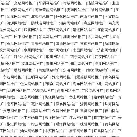
网站推广
|
文成网站推广
|
平阴网站推广
|
增城网站推广
|
涪陵网站推广
|
宝山
站推广
|
资阳网站推广
|
阿拉善盟网站推广
|
陇南网站推广
|
铁岭网站推广
|
绥
推广
|
汕尾网站推广
|
北海网站推广
|
怀化网站推广
|
南阳网站推广
|
宜宾网站
推广
|
河源网站推广
|
防城港网站推广
|
湖南网站推广
|
商丘网站推广
|
南充网
达州网站推广
|
双桥网站推广
|
菏泽网站推广
|
清远网站推广
|
河南网站推广
|
网站推广
|
巴中网站推广
|
荣昌网站推广
|
潮州网站推广
|
四川网站推广
|
眉山
推广
|
綦江网站推广
|
青海网站推广
|
陕西网站推广
|
甘肃网站推广
|
新疆网站
杭州网站推广
|
泉州网站推广
|
宿州网站推广
|
南昌网站推广
|
济南网站推广
|
网站推广
|
呼和浩特网站推广
|
银川网站推广
|
西宁网站推广
|
西安网站推广
|
金坛网站推广
|
梁溪网站推广
|
崇川网站推广
|
邗江网站推广
|
亭湖网站推广
|
网站推广
|
婺城网站推广
|
柯城网站推广
|
定海网站推广
|
黄岩网站推广
|
莲都
广
|
宁波网站推广
|
三明网站推广
|
淮北网站推广
|
景德镇网站推广
|
青岛网站
同网站推广
|
包头网站推广
|
石嘴山网站推广
|
海东网站推广
|
铜川网站推广
|
推广
|
武进网站推广
|
滨湖网站推广
|
通州网站推广
|
广陵网站推广
|
盐都网站
桥网站推广
|
金东网站推广
|
衢江网站推广
|
岱山网站推广
|
路桥网站推广
|
青
推广
|
南平网站推广
|
亳州网站推广
|
萍乡网站推广
|
淄博网站推广
|
珠海网站
广
|
吴忠网站推广
|
宝鸡网站推广
|
金昌网站推广
|
吐鲁番网站推广
|
鞍山网站
都网站推广
|
大丰网站推广
|
洪泽网站推广
|
连云网站推广
|
睢宁网站推广
|
兴
推广
|
椒江网站推广
|
缙云网站推广
|
瑶海网站推广
|
槐荫网站推广
|
黄岛网站
庄网站推广
|
汕头网站推广
|
来宾网站推广
|
衡阳网站推广
|
宜昌网站推广
|
平