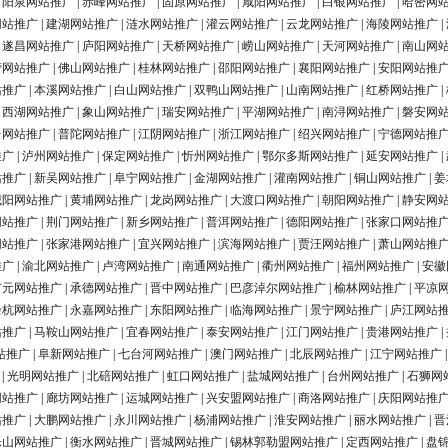
|
阳泉网站推广
|
赤峰网站推广
|
固原网站推广
|
咸阳网站推广
|
白银网站推广
|
哈密网
网站推广
|
建湖网站推广
|
涟水网站推广
|
灌云网站推广
|
云龙网站推广
|
海陵网站推广
|
|
遂昌网站推广
|
庐阳网站推广
|
天桥网站推广
|
崂山网站推广
|
天河网站推广
|
南山网
营网站推广
|
佛山网站推广
|
桂林网站推广
|
邵阳网站推广
|
襄阳网站推广
|
安阳网站推
站推广
|
本溪网站推广
|
白山网站推广
|
双鸭山网站推广
|
山南网站推广
|
红桥网站推广
|
|
西湖网站推广
|
象山网站推广
|
瑞安网站推广
|
平湖网站推广
|
南浔网站推广
|
磐安网
台网站推广
|
普陀网站推广
|
江阴网站推广
|
浙江网站推广
|
绍兴网站推广
|
宁德网站推
推广
|
泸州网站推广
|
保定网站推广
|
忻州网站推广
|
鄂尔多斯网站推广
|
延安网站推广
|
站推广
|
新吴网站推广
|
阜宁网站推广
|
金湖网站推广
|
灌南网站推广
|
铜山网站推广
|
姜
城阳网站推广
|
黄埔网站推广
|
龙岗网站推广
|
大渡口网站推广
|
朝阳网站推广
|
静安网
网站推广
|
荆门网站推广
|
新乡网站推广
|
普洱网站推广
|
德阳网站推广
|
张家口网站推
网站推广
|
张家港网站推广
|
宜兴网站推广
|
滨海网站推广
|
贾汪网站推广
|
萧山网站推
推广
|
渝北网站推广
|
卢湾网站推广
|
南通网站推广
|
衢州网站推广
|
福州网站推广
|
安徽
广元网站推广
|
承德网站推广
|
晋中网站推广
|
巴彦淖尔网站推广
|
榆林网站推广
|
平凉
余杭网站推广
|
永嘉网站推广
|
东阳网站推广
|
临海网站推广
|
景宁网站推广
|
庐江网站
站推广
|
马鞍山网站推广
|
宜春网站推广
|
泰安网站推广
|
江门网站推广
|
贵港网站推广
|
站推广
|
阜新网站推广
|
七台河网站推广
|
澳门网站推广
|
北辰网站推广
|
江宁网站推广
|
光明网站推广
|
北碚网站推广
|
虹口网站推广
|
盐城网站推广
|
台州网站推广
|
石狮网
网站推广
|
廊坊网站推广
|
运城网站推广
|
兴安盟网站推广
|
商洛网站推广
|
庆阳网站推
站推广
|
大鹏网站推广
|
永川网站推广
|
杨浦网站推广
|
淮安网站推广
|
丽水网站推广
|
晋
乐山网站推广
|
衡水网站推广
|
晋城网站推广
|
锡林郭勒盟网站推广
|
定西网站推广
|
盘