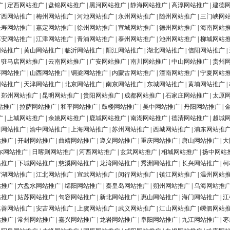
广
|
定西网站推广
|
盘锦网站推广
|
黑河网站推广
|
静海网站推广
|
高淳网站推广
|
建德
广西网站推广
|
梅州网站推广
|
河池网站推广
|
永州网站推广
|
随州网站推广
|
三门峡网
长寿网站推广
|
嘉定网站推广
|
徐州网站推广
|
宣城网站推广
|
德州网站推广
|
海南网站
淳安网站推广
|
江津网站推广
|
青浦网站推广
|
泰州网站推广
|
池州网站推广
|
柳城网站
网站推广
|
黄山网站推广
|
临沂网站推广
|
阳江网站推广
|
湖北网站推广
|
信阳网站推广
|
|
驻马店网站推广
|
云南网站推广
|
广安网站推广
|
南川网站推广
|
中山网站推广
|
贵州
浮网站推广
|
山西网站推广
|
铜梁网站推广
|
内蒙古网站推广
|
潼南网站推广
|
宁夏网站
网站推广
|
天津网站推广
|
北京网站推广
|
南京网站推广
|
东城网站推广
|
黄埔网站推广
|
|
郑州网站推广
|
昆明网站推广
|
贵阳网站推广
|
成都网站推广
|
石家庄网站推广
|
太原
站推广
|
拉萨网站推广
|
和平网站推广
|
鼓楼网站推广
|
吴中网站推广
|
丹阳网站推广
|
广
|
上城网站推广
|
余姚网站推广
|
鹿城网站推广
|
南湖网站推广
|
德清网站推广
|
越城
田网站推广
|
渝中网站推广
|
上海网站推广
|
苏州网站推广
|
西城网站推广
|
浦东网站推
站推广
|
开封网站推广
|
曲靖网站推广
|
遵义网站推广
|
重庆网站推广
|
唐山网站推广
|
大
尔网站推广
|
日喀则网站推广
|
河西网站推广
|
玄武网站推广
|
相城网站推广
|
扬中网站
站推广
|
下城网站推广
|
慈溪网站推广
|
龙湾网站推广
|
秀洲网站推广
|
长兴网站推广
|
柯
罗湖网站推广
|
江北网站推广
|
宣武网站推广
|
闵行网站推广
|
镇江网站推广
|
温州网站
站推广
|
六盘水网站推广
|
绵阳网站推广
|
秦皇岛网站推广
|
朔州网站推广
|
乌海网站推
站推广
|
姑苏网站推广
|
句容网站推广
|
新北网站推广
|
惠山网站推广
|
海门网站推广
|
江
嘉善网站推广
|
安吉网站推广
|
上虞网站推广
|
武义网站推广
|
江山网站推广
|
嵊泗网站
站推广
|
常州网站推广
|
嘉兴网站推广
|
龙岩网站推广
|
阜阳网站推广
|
九江网站推广
|
枣