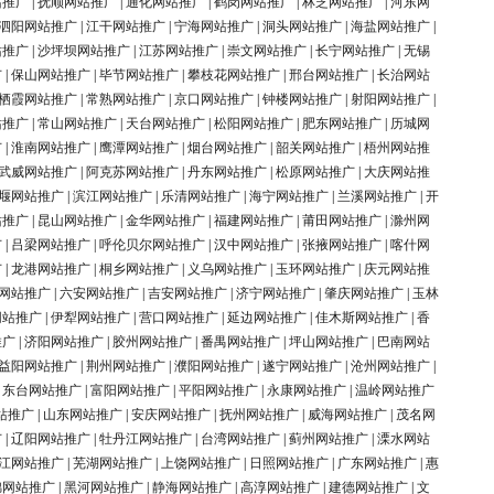
站推广
|
抚顺网站推广
|
通化网站推广
|
鹤岗网站推广
|
林芝网站推广
|
河东网
泗阳网站推广
|
江干网站推广
|
宁海网站推广
|
洞头网站推广
|
海盐网站推广
|
站推广
|
沙坪坝网站推广
|
江苏网站推广
|
崇文网站推广
|
长宁网站推广
|
无锡
广
|
保山网站推广
|
毕节网站推广
|
攀枝花网站推广
|
邢台网站推广
|
长治网站
栖霞网站推广
|
常熟网站推广
|
京口网站推广
|
钟楼网站推广
|
射阳网站推广
|
站推广
|
常山网站推广
|
天台网站推广
|
松阳网站推广
|
肥东网站推广
|
历城网
广
|
淮南网站推广
|
鹰潭网站推广
|
烟台网站推广
|
韶关网站推广
|
梧州网站推
武威网站推广
|
阿克苏网站推广
|
丹东网站推广
|
松原网站推广
|
大庆网站推
堰网站推广
|
滨江网站推广
|
乐清网站推广
|
海宁网站推广
|
兰溪网站推广
|
开
站推广
|
昆山网站推广
|
金华网站推广
|
福建网站推广
|
莆田网站推广
|
滁州网
广
|
吕梁网站推广
|
呼伦贝尔网站推广
|
汉中网站推广
|
张掖网站推广
|
喀什网
广
|
龙港网站推广
|
桐乡网站推广
|
义乌网站推广
|
玉环网站推广
|
庆元网站推
网站推广
|
六安网站推广
|
吉安网站推广
|
济宁网站推广
|
肇庆网站推广
|
玉林
网站推广
|
伊犁网站推广
|
营口网站推广
|
延边网站推广
|
佳木斯网站推广
|
香
推广
|
济阳网站推广
|
胶州网站推广
|
番禺网站推广
|
坪山网站推广
|
巴南网站
益阳网站推广
|
荆州网站推广
|
濮阳网站推广
|
遂宁网站推广
|
沧州网站推广
|
|
东台网站推广
|
富阳网站推广
|
平阳网站推广
|
永康网站推广
|
温岭网站推广
站推广
|
山东网站推广
|
安庆网站推广
|
抚州网站推广
|
威海网站推广
|
茂名网
广
|
辽阳网站推广
|
牡丹江网站推广
|
台湾网站推广
|
蓟州网站推广
|
溧水网站
江网站推广
|
芜湖网站推广
|
上饶网站推广
|
日照网站推广
|
广东网站推广
|
惠
锦网站推广
|
黑河网站推广
|
静海网站推广
|
高淳网站推广
|
建德网站推广
|
文