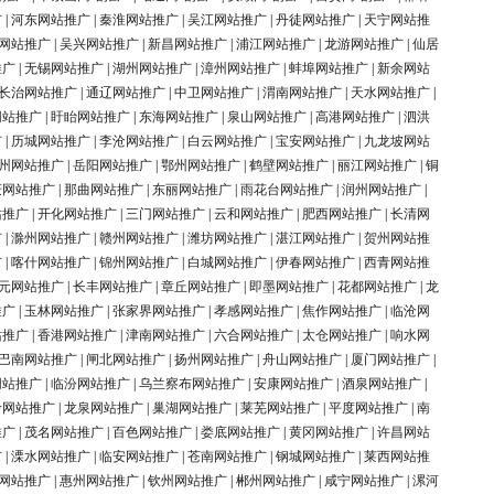
广
|
河东网站推广
|
秦淮网站推广
|
吴江网站推广
|
丹徒网站推广
|
天宁网站推
网站推广
|
吴兴网站推广
|
新昌网站推广
|
浦江网站推广
|
龙游网站推广
|
仙居
推广
|
无锡网站推广
|
湖州网站推广
|
漳州网站推广
|
蚌埠网站推广
|
新余网站
长治网站推广
|
通辽网站推广
|
中卫网站推广
|
渭南网站推广
|
天水网站推广
|
网站推广
|
盱眙网站推广
|
东海网站推广
|
泉山网站推广
|
高港网站推广
|
泗洪
广
|
历城网站推广
|
李沧网站推广
|
白云网站推广
|
宝安网站推广
|
九龙坡网站
州网站推广
|
岳阳网站推广
|
鄂州网站推广
|
鹤壁网站推广
|
丽江网站推广
|
铜
庆网站推广
|
那曲网站推广
|
东丽网站推广
|
雨花台网站推广
|
润州网站推广
|
站推广
|
开化网站推广
|
三门网站推广
|
云和网站推广
|
肥西网站推广
|
长清网
广
|
滁州网站推广
|
赣州网站推广
|
潍坊网站推广
|
湛江网站推广
|
贺州网站推
广
|
喀什网站推广
|
锦州网站推广
|
白城网站推广
|
伊春网站推广
|
西青网站推
元网站推广
|
长丰网站推广
|
章丘网站推广
|
即墨网站推广
|
花都网站推广
|
龙
推广
|
玉林网站推广
|
张家界网站推广
|
孝感网站推广
|
焦作网站推广
|
临沧网
站推广
|
香港网站推广
|
津南网站推广
|
六合网站推广
|
太仓网站推广
|
响水网
巴南网站推广
|
闸北网站推广
|
扬州网站推广
|
舟山网站推广
|
厦门网站推广
|
网站推广
|
临汾网站推广
|
乌兰察布网站推广
|
安康网站推广
|
酒泉网站推广
|
岭网站推广
|
龙泉网站推广
|
巢湖网站推广
|
莱芜网站推广
|
平度网站推广
|
南
推广
|
茂名网站推广
|
百色网站推广
|
娄底网站推广
|
黄冈网站推广
|
许昌网站
广
|
溧水网站推广
|
临安网站推广
|
苍南网站推广
|
钢城网站推广
|
莱西网站推
网站推广
|
惠州网站推广
|
钦州网站推广
|
郴州网站推广
|
咸宁网站推广
|
漯河