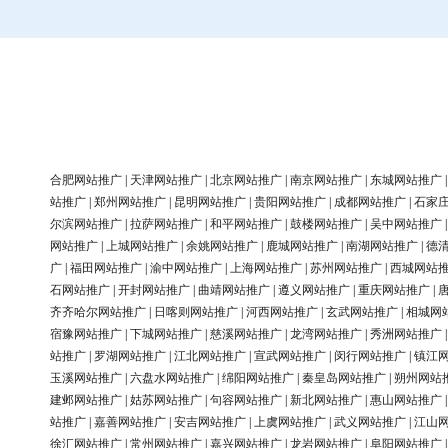
合肥网站推广
|
天津网站推广
|
北京网站推广
|
南京网站推广
|
东城网站推广
站推广
|
郑州网站推广
|
昆明网站推广
|
贵阳网站推广
|
成都网站推广
|
石家
尔滨网站推广
|
拉萨网站推广
|
和平网站推广
|
鼓楼网站推广
|
吴中网站推广
网站推广
|
上城网站推广
|
余姚网站推广
|
鹿城网站推广
|
南湖网站推广
|
德
广
|
福田网站推广
|
渝中网站推广
|
上海网站推广
|
苏州网站推广
|
西城网站
石网站推广
|
开封网站推广
|
曲靖网站推广
|
遵义网站推广
|
重庆网站推广
|
齐齐哈尔网站推广
|
日喀则网站推广
|
河西网站推广
|
玄武网站推广
|
相城网
宿豫网站推广
|
下城网站推广
|
慈溪网站推广
|
龙湾网站推广
|
秀洲网站推广
站推广
|
罗湖网站推广
|
江北网站推广
|
宣武网站推广
|
闵行网站推广
|
镇江
玉溪网站推广
|
六盘水网站推广
|
绵阳网站推广
|
秦皇岛网站推广
|
朔州网站
建邺网站推广
|
姑苏网站推广
|
句容网站推广
|
新北网站推广
|
惠山网站推广
站推广
|
嘉善网站推广
|
安吉网站推广
|
上虞网站推广
|
武义网站推广
|
江山
徐汇网站推广
|
常州网站推广
|
嘉兴网站推广
|
龙岩网站推广
|
阜阳网站推广