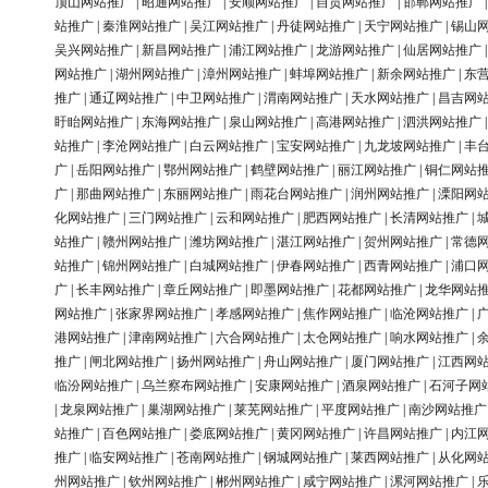
顶山网站推广
|
昭通网站推广
|
安顺网站推广
|
自贡网站推广
|
邯郸网站推广
站推广
|
秦淮网站推广
|
吴江网站推广
|
丹徒网站推广
|
天宁网站推广
|
锡山
吴兴网站推广
|
新昌网站推广
|
浦江网站推广
|
龙游网站推广
|
仙居网站推广
网站推广
|
湖州网站推广
|
漳州网站推广
|
蚌埠网站推广
|
新余网站推广
|
东
推广
|
通辽网站推广
|
中卫网站推广
|
渭南网站推广
|
天水网站推广
|
昌吉网
盱眙网站推广
|
东海网站推广
|
泉山网站推广
|
高港网站推广
|
泗洪网站推广
站推广
|
李沧网站推广
|
白云网站推广
|
宝安网站推广
|
九龙坡网站推广
|
丰
广
|
岳阳网站推广
|
鄂州网站推广
|
鹤壁网站推广
|
丽江网站推广
|
铜仁网站
广
|
那曲网站推广
|
东丽网站推广
|
雨花台网站推广
|
润州网站推广
|
溧阳网
化网站推广
|
三门网站推广
|
云和网站推广
|
肥西网站推广
|
长清网站推广
|
站推广
|
赣州网站推广
|
潍坊网站推广
|
湛江网站推广
|
贺州网站推广
|
常德
站推广
|
锦州网站推广
|
白城网站推广
|
伊春网站推广
|
西青网站推广
|
浦口
广
|
长丰网站推广
|
章丘网站推广
|
即墨网站推广
|
花都网站推广
|
龙华网站
网站推广
|
张家界网站推广
|
孝感网站推广
|
焦作网站推广
|
临沧网站推广
|
港网站推广
|
津南网站推广
|
六合网站推广
|
太仓网站推广
|
响水网站推广
|
推广
|
闸北网站推广
|
扬州网站推广
|
舟山网站推广
|
厦门网站推广
|
江西网
临汾网站推广
|
乌兰察布网站推广
|
安康网站推广
|
酒泉网站推广
|
石河子网
|
龙泉网站推广
|
巢湖网站推广
|
莱芜网站推广
|
平度网站推广
|
南沙网站推广
站推广
|
百色网站推广
|
娄底网站推广
|
黄冈网站推广
|
许昌网站推广
|
内江
推广
|
临安网站推广
|
苍南网站推广
|
钢城网站推广
|
莱西网站推广
|
从化网
州网站推广
|
钦州网站推广
|
郴州网站推广
|
咸宁网站推广
|
漯河网站推广
|