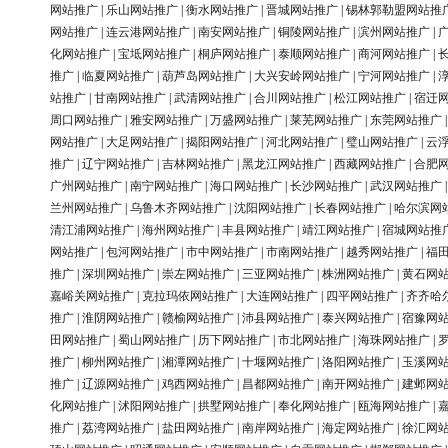
网站推广
|
乐山网站推广
|
衡水网站推广
|
晋城网站推广
|
锡林郭勒盟网站推
网站推广
|
连云港网站推广
|
南安网站推广
|
铜陵网站推广
|
滨州网站推广
|
化网站推广
|
宝坻网站推广
|
桐庐网站推广
|
泰顺网站推广
|
商河网站推广
|
推广
|
临夏网站推广
|
葫芦岛网站推广
|
大兴安岭网站推广
|
宁河网站推广
|
站推广
|
甘南网站推广
|
武清网站推广
|
合川网站推广
|
松江网站推广
|
宿迁
周口网站推广
|
雅安网站推广
|
万盛网站推广
|
莱芜网站推广
|
东莞网站推广
网站推广
|
大足网站推广
|
揭阳网站推广
|
河北网站推广
|
璧山网站推广
|
云
推广
|
辽宁网站推广
|
吉林网站推广
|
黑龙江网站推广
|
西藏网站推广
|
合肥
广州网站推广
|
南宁网站推广
|
海口网站推广
|
长沙网站推广
|
武汉网站推广
兰州网站推广
|
乌鲁木齐网站推广
|
沈阳网站推广
|
长春网站推广
|
哈尔滨网
清江浦网站推广
|
海州网站推广
|
丰县网站推广
|
靖江网站推广
|
宿城网站推
网站推广
|
包河网站推广
|
市中网站推广
|
市南网站推广
|
越秀网站推广
|
福
推广
|
深圳网站推广
|
崇左网站推广
|
三亚网站推广
|
株洲网站推广
|
黄石网
嘉峪关网站推广
|
克拉玛依网站推广
|
大连网站推广
|
四平网站推广
|
齐齐哈
推广
|
淮阴网站推广
|
赣榆网站推广
|
沛县网站推广
|
泰兴网站推广
|
宿豫网
田网站推广
|
蜀山网站推广
|
历下网站推广
|
市北网站推广
|
海珠网站推广
|
推广
|
柳州网站推广
|
湘潭网站推广
|
十堰网站推广
|
洛阳网站推广
|
玉溪网
推广
|
辽源网站推广
|
鸡西网站推广
|
昌都网站推广
|
南开网站推广
|
建邺网
化网站推广
|
沭阳网站推广
|
拱墅网站推广
|
奉化网站推广
|
瓯海网站推广
|
推广
|
荔湾网站推广
|
盐田网站推广
|
南岸网站推广
|
海定网站推广
|
徐汇网