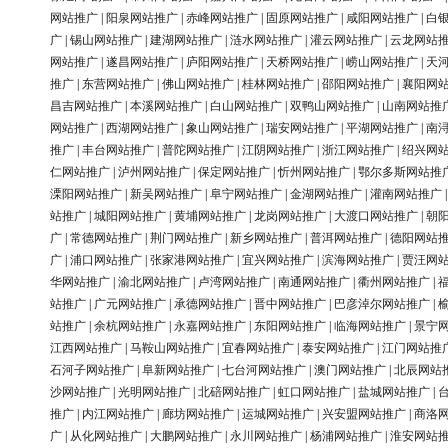
网站推广
|
阳泉网站推广
|
赤峰网站推广
|
固原网站推广
|
咸阳网站推广
|
白
广
|
锡山网站推广
|
建湖网站推广
|
涟水网站推广
|
灌云网站推广
|
云龙网站
网站推广
|
遂昌网站推广
|
庐阳网站推广
|
天桥网站推广
|
崂山网站推广
|
天
推广
|
东营网站推广
|
佛山网站推广
|
桂林网站推广
|
邵阳网站推广
|
襄阳网
昌吉网站推广
|
本溪网站推广
|
白山网站推广
|
双鸭山网站推广
|
山南网站推
网站推广
|
西湖网站推广
|
象山网站推广
|
瑞安网站推广
|
平湖网站推广
|
南
推广
|
丰台网站推广
|
普陀网站推广
|
江阴网站推广
|
浙江网站推广
|
绍兴网
仁网站推广
|
泸州网站推广
|
保定网站推广
|
忻州网站推广
|
鄂尔多斯网站推
溧阳网站推广
|
新吴网站推广
|
阜宁网站推广
|
金湖网站推广
|
灌南网站推广
站推广
|
城阳网站推广
|
黄埔网站推广
|
龙岗网站推广
|
大渡口网站推广
|
朝
广
|
常德网站推广
|
荆门网站推广
|
新乡网站推广
|
普洱网站推广
|
德阳网站
广
|
浦口网站推广
|
张家港网站推广
|
宜兴网站推广
|
滨海网站推广
|
贾汪网
华网站推广
|
渝北网站推广
|
卢湾网站推广
|
南通网站推广
|
衢州网站推广
|
站推广
|
广元网站推广
|
承德网站推广
|
晋中网站推广
|
巴彦淖尔网站推广
|
站推广
|
余杭网站推广
|
永嘉网站推广
|
东阳网站推广
|
临海网站推广
|
景宁
江西网站推广
|
马鞍山网站推广
|
宜春网站推广
|
泰安网站推广
|
江门网站推
石河子网站推广
|
阜新网站推广
|
七台河网站推广
|
澳门网站推广
|
北辰网站
沙网站推广
|
光明网站推广
|
北碚网站推广
|
虹口网站推广
|
盐城网站推广
|
推广
|
内江网站推广
|
廊坊网站推广
|
运城网站推广
|
兴安盟网站推广
|
商洛
广
|
从化网站推广
|
大鹏网站推广
|
永川网站推广
|
杨浦网站推广
|
淮安网站