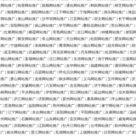
银网站推广
|
哈密网站推广
|
抚顺网站推广
|
通化网站推广
|
鹤岗网站推广
|
林芝网站推
推广
|
海陵网站推广
|
泗阳网站推广
|
江干网站推广
|
宁海网站推广
|
洞头网站推广
|
海盐
河网站推广
|
南山网站推广
|
沙坪坝网站推广
|
江苏网站推广
|
崇文网站推广
|
长宁网站
站推广
|
安阳网站推广
|
保山网站推广
|
毕节网站推广
|
攀枝花网站推广
|
邢台网站推广
|
广
|
红桥网站推广
|
栖霞网站推广
|
常熟网站推广
|
京口网站推广
|
钟楼网站推广
|
射阳
浔网站推广
|
磐安网站推广
|
常山网站推广
|
天台网站推广
|
松阳网站推广
|
肥东网站推
站推广
|
宁德网站推广
|
淮南网站推广
|
鹰潭网站推广
|
烟台网站推广
|
韶关网站推广
|
梧
广
|
延安网站推广
|
武威网站推广
|
阿克苏网站推广
|
丹东网站推广
|
松原网站推广
|
大
|
铜山网站推广
|
姜堰网站推广
|
滨江网站推广
|
乐清网站推广
|
海宁网站推广
|
兰溪网
阳网站推广
|
静安网站推广
|
昆山网站推广
|
金华网站推广
|
福建网站推广
|
莆田网站推
推广
|
张家口网站推广
|
吕梁网站推广
|
呼伦贝尔网站推广
|
汉中网站推广
|
张掖网站推
站推广
|
萧山网站推广
|
龙港网站推广
|
桐乡网站推广
|
义乌网站推广
|
玉环网站推广
|
庆
福州网站推广
|
安徽网站推广
|
六安网站推广
|
吉安网站推广
|
济宁网站推广
|
肇庆网站
榆林网站推广
|
平凉网站推广
|
伊犁网站推广
|
营口网站推广
|
延边网站推广
|
佳木斯网
网站推广
|
庐江网站推广
|
济阳网站推广
|
胶州网站推广
|
番禺网站推广
|
坪山网站推广
|
广
|
贵港网站推广
|
益阳网站推广
|
荆州网站推广
|
濮阳网站推广
|
遂宁网站推广
|
沧州
推广
|
江宁网站推广
|
东台网站推广
|
富阳网站推广
|
平阳网站推广
|
永康网站推广
|
温
台州网站推广
|
石狮网站推广
|
山东网站推广
|
安庆网站推广
|
抚州网站推广
|
威海网站
网站推广
|
庆阳网站推广
|
辽阳网站推广
|
牡丹江网站推广
|
台湾网站推广
|
蓟州网站推
推广
|
丽水网站推广
|
晋江网站推广
|
芜湖网站推广
|
上饶网站推广
|
日照网站推广
|
广东