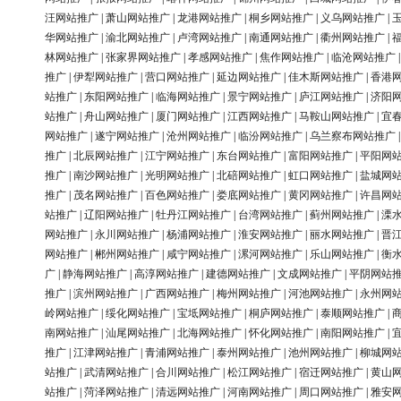
汪网站推广
|
萧山网站推广
|
龙港网站推广
|
桐乡网站推广
|
义乌网站推广
|
华网站推广
|
渝北网站推广
|
卢湾网站推广
|
南通网站推广
|
衢州网站推广
|
林网站推广
|
张家界网站推广
|
孝感网站推广
|
焦作网站推广
|
临沧网站推广
推广
|
伊犁网站推广
|
营口网站推广
|
延边网站推广
|
佳木斯网站推广
|
香港
站推广
|
东阳网站推广
|
临海网站推广
|
景宁网站推广
|
庐江网站推广
|
济阳
站推广
|
舟山网站推广
|
厦门网站推广
|
江西网站推广
|
马鞍山网站推广
|
宜
网站推广
|
遂宁网站推广
|
沧州网站推广
|
临汾网站推广
|
乌兰察布网站推广
推广
|
北辰网站推广
|
江宁网站推广
|
东台网站推广
|
富阳网站推广
|
平阳网
推广
|
南沙网站推广
|
光明网站推广
|
北碚网站推广
|
虹口网站推广
|
盐城网
推广
|
茂名网站推广
|
百色网站推广
|
娄底网站推广
|
黄冈网站推广
|
许昌网
站推广
|
辽阳网站推广
|
牡丹江网站推广
|
台湾网站推广
|
蓟州网站推广
|
溧
网站推广
|
永川网站推广
|
杨浦网站推广
|
淮安网站推广
|
丽水网站推广
|
晋
网站推广
|
郴州网站推广
|
咸宁网站推广
|
漯河网站推广
|
乐山网站推广
|
衡
广
|
静海网站推广
|
高淳网站推广
|
建德网站推广
|
文成网站推广
|
平阴网站
推广
|
滨州网站推广
|
广西网站推广
|
梅州网站推广
|
河池网站推广
|
永州网
岭网站推广
|
绥化网站推广
|
宝坻网站推广
|
桐庐网站推广
|
泰顺网站推广
|
南网站推广
|
汕尾网站推广
|
北海网站推广
|
怀化网站推广
|
南阳网站推广
|
推广
|
江津网站推广
|
青浦网站推广
|
泰州网站推广
|
池州网站推广
|
柳城网
站推广
|
武清网站推广
|
合川网站推广
|
松江网站推广
|
宿迁网站推广
|
黄山
站推广
|
菏泽网站推广
|
清远网站推广
|
河南网站推广
|
周口网站推广
|
雅安