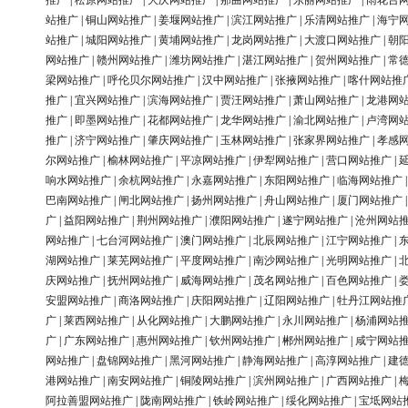
推广
|
松原网站推广
|
大庆网站推广
|
那曲网站推广
|
东丽网站推广
|
雨花台
站推广
|
铜山网站推广
|
姜堰网站推广
|
滨江网站推广
|
乐清网站推广
|
海宁
站推广
|
城阳网站推广
|
黄埔网站推广
|
龙岗网站推广
|
大渡口网站推广
|
朝
网站推广
|
赣州网站推广
|
潍坊网站推广
|
湛江网站推广
|
贺州网站推广
|
常
梁网站推广
|
呼伦贝尔网站推广
|
汉中网站推广
|
张掖网站推广
|
喀什网站推
推广
|
宜兴网站推广
|
滨海网站推广
|
贾汪网站推广
|
萧山网站推广
|
龙港网
推广
|
即墨网站推广
|
花都网站推广
|
龙华网站推广
|
渝北网站推广
|
卢湾网
推广
|
济宁网站推广
|
肇庆网站推广
|
玉林网站推广
|
张家界网站推广
|
孝感
尔网站推广
|
榆林网站推广
|
平凉网站推广
|
伊犁网站推广
|
营口网站推广
|
响水网站推广
|
余杭网站推广
|
永嘉网站推广
|
东阳网站推广
|
临海网站推广
巴南网站推广
|
闸北网站推广
|
扬州网站推广
|
舟山网站推广
|
厦门网站推广
广
|
益阳网站推广
|
荆州网站推广
|
濮阳网站推广
|
遂宁网站推广
|
沧州网站
网站推广
|
七台河网站推广
|
澳门网站推广
|
北辰网站推广
|
江宁网站推广
|
湖网站推广
|
莱芜网站推广
|
平度网站推广
|
南沙网站推广
|
光明网站推广
|
庆网站推广
|
抚州网站推广
|
威海网站推广
|
茂名网站推广
|
百色网站推广
|
安盟网站推广
|
商洛网站推广
|
庆阳网站推广
|
辽阳网站推广
|
牡丹江网站推
广
|
莱西网站推广
|
从化网站推广
|
大鹏网站推广
|
永川网站推广
|
杨浦网站
广
|
广东网站推广
|
惠州网站推广
|
钦州网站推广
|
郴州网站推广
|
咸宁网站
网站推广
|
盘锦网站推广
|
黑河网站推广
|
静海网站推广
|
高淳网站推广
|
建
港网站推广
|
南安网站推广
|
铜陵网站推广
|
滨州网站推广
|
广西网站推广
|
阿拉善盟网站推广
|
陇南网站推广
|
铁岭网站推广
|
绥化网站推广
|
宝坻网站