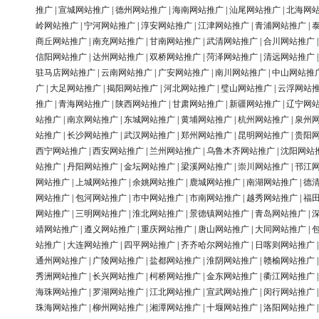
推广
|
宣城网站推广
|
德州网站推广
|
海南网站推广
|
汕尾网站推广
|
北海网
岭网站推广
|
宁河网站推广
|
淳安网站推广
|
江津网站推广
|
青浦网站推广
|
商丘网站推广
|
南充网站推广
|
甘南网站推广
|
武清网站推广
|
合川网站推广
信阳网站推广
|
达州网站推广
|
双桥网站推广
|
菏泽网站推广
|
清远网站推广
驻马店网站推广
|
云南网站推广
|
广安网站推广
|
南川网站推广
|
中山网站推
广
|
大足网站推广
|
揭阳网站推广
|
河北网站推广
|
璧山网站推广
|
云浮网站
推广
|
青海网站推广
|
陕西网站推广
|
甘肃网站推广
|
新疆网站推广
|
辽宁网
站推广
|
南京网站推广
|
东城网站推广
|
黄埔网站推广
|
杭州网站推广
|
泉州
站推广
|
长沙网站推广
|
武汉网站推广
|
郑州网站推广
|
昆明网站推广
|
贵阳
西宁网站推广
|
西安网站推广
|
兰州网站推广
|
乌鲁木齐网站推广
|
沈阳网站
站推广
|
丹阳网站推广
|
金坛网站推广
|
梁溪网站推广
|
崇川网站推广
|
邗江
网站推广
|
上城网站推广
|
余姚网站推广
|
鹿城网站推广
|
南湖网站推广
|
德
网站推广
|
包河网站推广
|
市中网站推广
|
市南网站推广
|
越秀网站推广
|
福
网站推广
|
三明网站推广
|
淮北网站推广
|
景德镇网站推广
|
青岛网站推广
|
靖网站推广
|
遵义网站推广
|
重庆网站推广
|
唐山网站推广
|
大同网站推广
|
站推广
|
大连网站推广
|
四平网站推广
|
齐齐哈尔网站推广
|
日喀则网站推广
通州网站推广
|
广陵网站推广
|
盐都网站推广
|
淮阴网站推广
|
赣榆网站推广
秀洲网站推广
|
长兴网站推广
|
柯桥网站推广
|
金东网站推广
|
衢江网站推广
海珠网站推广
|
罗湖网站推广
|
江北网站推广
|
宣武网站推广
|
闵行网站推广
珠海网站推广
|
柳州网站推广
|
湘潭网站推广
|
十堰网站推广
|
洛阳网站推广