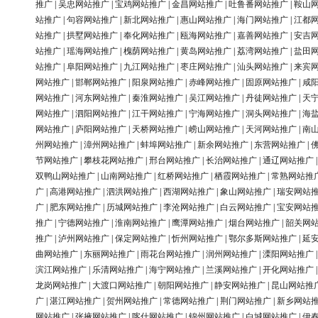
推广
|
吴忠网站推广
|
宝鸡网站推广
|
金昌网站推广
|
吐鲁番网站推广
|
鞍山
站推广
|
句容网站推广
|
新北网站推广
|
惠山网站推广
|
海门网站推广
|
江都
站推广
|
拱墅网站推广
|
奉化网站推广
|
瓯海网站推广
|
嘉善网站推广
|
安吉
站推广
|
瑶海网站推广
|
槐荫网站推广
|
黄岛网站推广
|
荔湾网站推广
|
盐田
站推广
|
阜阳网站推广
|
九江网站推广
|
枣庄网站推广
|
汕头网站推广
|
来宾
网站推广
|
邯郸网站推广
|
阳泉网站推广
|
赤峰网站推广
|
固原网站推广
|
咸
网站推广
|
河东网站推广
|
秦淮网站推广
|
吴江网站推广
|
丹徒网站推广
|
天
网站推广
|
泗阳网站推广
|
江干网站推广
|
宁海网站推广
|
洞头网站推广
|
海
网站推广
|
庐阳网站推广
|
天桥网站推广
|
崂山网站推广
|
天河网站推广
|
南
州网站推广
|
漳州网站推广
|
蚌埠网站推广
|
新余网站推广
|
东营网站推广
|
节网站推广
|
攀枝花网站推广
|
邢台网站推广
|
长治网站推广
|
通辽网站推广
双鸭山网站推广
|
山南网站推广
|
红桥网站推广
|
栖霞网站推广
|
常熟网站推
广
|
高港网站推广
|
泗洪网站推广
|
西湖网站推广
|
象山网站推广
|
瑞安网站
广
|
肥东网站推广
|
历城网站推广
|
李沧网站推广
|
白云网站推广
|
宝安网站
推广
|
宁德网站推广
|
淮南网站推广
|
鹰潭网站推广
|
烟台网站推广
|
韶关网
推广
|
泸州网站推广
|
保定网站推广
|
忻州网站推广
|
鄂尔多斯网站推广
|
延
曲网站推广
|
东丽网站推广
|
雨花台网站推广
|
润州网站推广
|
溧阳网站推广
滨江网站推广
|
乐清网站推广
|
海宁网站推广
|
兰溪网站推广
|
开化网站推广
龙岗网站推广
|
大渡口网站推广
|
朝阳网站推广
|
静安网站推广
|
昆山网站推
广
|
湛江网站推广
|
贺州网站推广
|
常德网站推广
|
荆门网站推广
|
新乡网站
网站推广
|
张掖网站推广
|
喀什网站推广
|
锦州网站推广
|
白城网站推广
|
伊