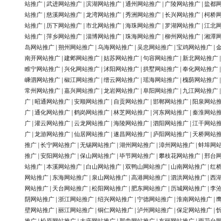
站推广
|
武进网站推广
|
滨湖网站推广
|
通州网站推广
|
广陵网站推广
|
盐都
站推广
|
慈溪网站推广
|
龙湾网站推广
|
秀洲网站推广
|
长兴网站推广
|
柯桥
站推广
|
历下网站推广
|
市北网站推广
|
海珠网站推广
|
罗湖网站推广
|
江北
站推广
|
萍乡网站推广
|
淄博网站推广
|
珠海网站推广
|
柳州网站推广
|
湘潭
岛网站推广
|
朔州网站推广
|
乌海网站推广
|
吴忠网站推广
|
宝鸡网站推广
|
南开网站推广
|
建邺网站推广
|
姑苏网站推广
|
句容网站推广
|
新北网站推广
睢宁网站推广
|
兴化网站推广
|
沭阳网站推广
|
拱墅网站推广
|
奉化网站推广
嵊泗网站推广
|
椒江网站推广
|
缙云网站推广
|
瑶海网站推广
|
槐荫网站推广
常州网站推广
|
嘉兴网站推广
|
龙岩网站推广
|
阜阳网站推广
|
九江网站推广
广
|
昭通网站推广
|
安顺网站推广
|
自贡网站推广
|
邯郸网站推广
|
阳泉网站
广
|
通化网站推广
|
鹤岗网站推广
|
林芝网站推广
|
河东网站推广
|
秦淮网站
广
|
灌云网站推广
|
云龙网站推广
|
海陵网站推广
|
泗阳网站推广
|
江干网站
广
|
龙游网站推广
|
仙居网站推广
|
遂昌网站推广
|
庐阳网站推广
|
天桥网站
推广
|
长宁网站推广
|
无锡网站推广
|
湖州网站推广
|
漳州网站推广
|
蚌埠网
推广
|
安阳网站推广
|
保山网站推广
|
毕节网站推广
|
攀枝花网站推广
|
邢台
站推广
|
本溪网站推广
|
白山网站推广
|
双鸭山网站推广
|
山南网站推广
|
红
网站推广
|
东海网站推广
|
泉山网站推广
|
高港网站推广
|
泗洪网站推广
|
西
网站推广
|
天台网站推广
|
松阳网站推广
|
肥东网站推广
|
历城网站推广
|
李
阴网站推广
|
浙江网站推广
|
绍兴网站推广
|
宁德网站推广
|
淮南网站推广
|
壁网站推广
|
丽江网站推广
|
铜仁网站推广
|
泸州网站推广
|
保定网站推广
|