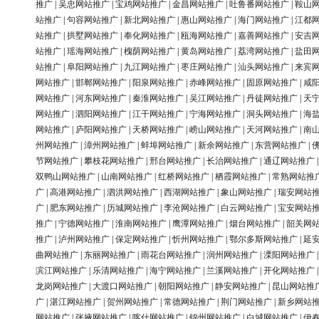
推广
|
吴忠网站推广
|
宝鸡网站推广
|
金昌网站推广
|
吐鲁番网站推广
|
鞍山
站推广
|
句容网站推广
|
新北网站推广
|
惠山网站推广
|
海门网站推广
|
江都
站推广
|
拱墅网站推广
|
奉化网站推广
|
瓯海网站推广
|
嘉善网站推广
|
安吉
站推广
|
瑶海网站推广
|
槐荫网站推广
|
黄岛网站推广
|
荔湾网站推广
|
盐田
站推广
|
阜阳网站推广
|
九江网站推广
|
枣庄网站推广
|
汕头网站推广
|
来宾
网站推广
|
邯郸网站推广
|
阳泉网站推广
|
赤峰网站推广
|
固原网站推广
|
咸
网站推广
|
河东网站推广
|
秦淮网站推广
|
吴江网站推广
|
丹徒网站推广
|
天
网站推广
|
泗阳网站推广
|
江干网站推广
|
宁海网站推广
|
洞头网站推广
|
海
网站推广
|
庐阳网站推广
|
天桥网站推广
|
崂山网站推广
|
天河网站推广
|
南
州网站推广
|
漳州网站推广
|
蚌埠网站推广
|
新余网站推广
|
东营网站推广
|
节网站推广
|
攀枝花网站推广
|
邢台网站推广
|
长治网站推广
|
通辽网站推广
双鸭山网站推广
|
山南网站推广
|
红桥网站推广
|
栖霞网站推广
|
常熟网站推
广
|
高港网站推广
|
泗洪网站推广
|
西湖网站推广
|
象山网站推广
|
瑞安网站
广
|
肥东网站推广
|
历城网站推广
|
李沧网站推广
|
白云网站推广
|
宝安网站
推广
|
宁德网站推广
|
淮南网站推广
|
鹰潭网站推广
|
烟台网站推广
|
韶关网
推广
|
泸州网站推广
|
保定网站推广
|
忻州网站推广
|
鄂尔多斯网站推广
|
延
曲网站推广
|
东丽网站推广
|
雨花台网站推广
|
润州网站推广
|
溧阳网站推广
滨江网站推广
|
乐清网站推广
|
海宁网站推广
|
兰溪网站推广
|
开化网站推广
龙岗网站推广
|
大渡口网站推广
|
朝阳网站推广
|
静安网站推广
|
昆山网站推
广
|
湛江网站推广
|
贺州网站推广
|
常德网站推广
|
荆门网站推广
|
新乡网站
网站推广
|
张掖网站推广
|
喀什网站推广
|
锦州网站推广
|
白城网站推广
|
伊