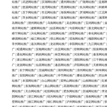
站推广
|
武进网站推广
|
滨湖网站推广
|
通州网站推广
|
广陵网站推广
|
盐都
站推广
|
慈溪网站推广
|
龙湾网站推广
|
秀洲网站推广
|
长兴网站推广
|
柯桥
站推广
|
历下网站推广
|
市北网站推广
|
海珠网站推广
|
罗湖网站推广
|
江北
站推广
|
萍乡网站推广
|
淄博网站推广
|
珠海网站推广
|
柳州网站推广
|
湘潭
岛网站推广
|
朔州网站推广
|
乌海网站推广
|
吴忠网站推广
|
宝鸡网站推广
|
南开网站推广
|
建邺网站推广
|
姑苏网站推广
|
句容网站推广
|
新北网站推广
睢宁网站推广
|
兴化网站推广
|
沭阳网站推广
|
拱墅网站推广
|
奉化网站推广
嵊泗网站推广
|
椒江网站推广
|
缙云网站推广
|
瑶海网站推广
|
槐荫网站推广
常州网站推广
|
嘉兴网站推广
|
龙岩网站推广
|
阜阳网站推广
|
九江网站推广
广
|
昭通网站推广
|
安顺网站推广
|
自贡网站推广
|
邯郸网站推广
|
阳泉网站
广
|
通化网站推广
|
鹤岗网站推广
|
林芝网站推广
|
河东网站推广
|
秦淮网站
广
|
灌云网站推广
|
云龙网站推广
|
海陵网站推广
|
泗阳网站推广
|
江干网站
广
|
龙游网站推广
|
仙居网站推广
|
遂昌网站推广
|
庐阳网站推广
|
天桥网站
推广
|
长宁网站推广
|
无锡网站推广
|
湖州网站推广
|
漳州网站推广
|
蚌埠网
推广
|
安阳网站推广
|
保山网站推广
|
毕节网站推广
|
攀枝花网站推广
|
邢台
站推广
|
本溪网站推广
|
白山网站推广
|
双鸭山网站推广
|
山南网站推广
|
红
网站推广
|
东海网站推广
|
泉山网站推广
|
高港网站推广
|
泗洪网站推广
|
西
网站推广
|
天台网站推广
|
松阳网站推广
|
肥东网站推广
|
历城网站推广
|
李
阴网站推广
|
浙江网站推广
|
绍兴网站推广
|
宁德网站推广
|
淮南网站推广
|
壁网站推广
|
丽江网站推广
|
铜仁网站推广
|
泸州网站推广
|
保定网站推广
|