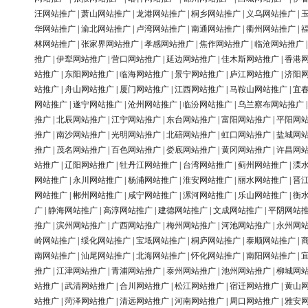
汪网站推广
|
萧山网站推广
|
龙港网站推广
|
桐乡网站推广
|
义乌网站推广
|
华网站推广
|
渝北网站推广
|
卢湾网站推广
|
南通网站推广
|
衢州网站推广
|
林网站推广
|
张家界网站推广
|
孝感网站推广
|
焦作网站推广
|
临沧网站推广
推广
|
伊犁网站推广
|
营口网站推广
|
延边网站推广
|
佳木斯网站推广
|
香港
站推广
|
东阳网站推广
|
临海网站推广
|
景宁网站推广
|
庐江网站推广
|
济阳
站推广
|
舟山网站推广
|
厦门网站推广
|
江西网站推广
|
马鞍山网站推广
|
宜
网站推广
|
遂宁网站推广
|
沧州网站推广
|
临汾网站推广
|
乌兰察布网站推广
推广
|
北辰网站推广
|
江宁网站推广
|
东台网站推广
|
富阳网站推广
|
平阳网
推广
|
南沙网站推广
|
光明网站推广
|
北碚网站推广
|
虹口网站推广
|
盐城网
推广
|
茂名网站推广
|
百色网站推广
|
娄底网站推广
|
黄冈网站推广
|
许昌网
站推广
|
辽阳网站推广
|
牡丹江网站推广
|
台湾网站推广
|
蓟州网站推广
|
溧
网站推广
|
永川网站推广
|
杨浦网站推广
|
淮安网站推广
|
丽水网站推广
|
晋
网站推广
|
郴州网站推广
|
咸宁网站推广
|
漯河网站推广
|
乐山网站推广
|
衡
广
|
静海网站推广
|
高淳网站推广
|
建德网站推广
|
文成网站推广
|
平阴网站
推广
|
滨州网站推广
|
广西网站推广
|
梅州网站推广
|
河池网站推广
|
永州网
岭网站推广
|
绥化网站推广
|
宝坻网站推广
|
桐庐网站推广
|
泰顺网站推广
|
南网站推广
|
汕尾网站推广
|
北海网站推广
|
怀化网站推广
|
南阳网站推广
|
推广
|
江津网站推广
|
青浦网站推广
|
泰州网站推广
|
池州网站推广
|
柳城网
站推广
|
武清网站推广
|
合川网站推广
|
松江网站推广
|
宿迁网站推广
|
黄山
站推广
|
菏泽网站推广
|
清远网站推广
|
河南网站推广
|
周口网站推广
|
雅安