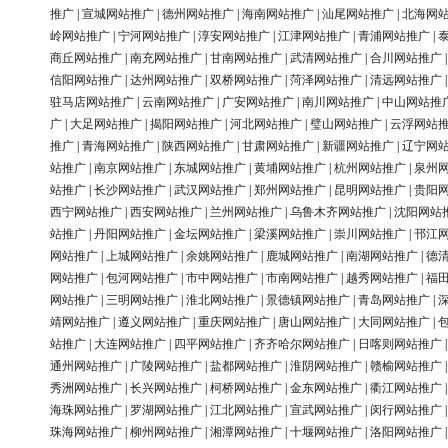
推广
|
宣城网站推广
|
德州网站推广
|
海南网站推广
|
汕尾网站推广
|
北海网
岭网站推广
|
宁河网站推广
|
淳安网站推广
|
江津网站推广
|
青浦网站推广
|
商丘网站推广
|
南充网站推广
|
甘南网站推广
|
武清网站推广
|
合川网站推广
信阳网站推广
|
达州网站推广
|
双桥网站推广
|
菏泽网站推广
|
清远网站推广
驻马店网站推广
|
云南网站推广
|
广安网站推广
|
南川网站推广
|
中山网站推
广
|
大足网站推广
|
揭阳网站推广
|
河北网站推广
|
璧山网站推广
|
云浮网站
推广
|
青海网站推广
|
陕西网站推广
|
甘肃网站推广
|
新疆网站推广
|
辽宁网
站推广
|
南京网站推广
|
东城网站推广
|
黄埔网站推广
|
杭州网站推广
|
泉州
站推广
|
长沙网站推广
|
武汉网站推广
|
郑州网站推广
|
昆明网站推广
|
贵阳
西宁网站推广
|
西安网站推广
|
兰州网站推广
|
乌鲁木齐网站推广
|
沈阳网站
站推广
|
丹阳网站推广
|
金坛网站推广
|
梁溪网站推广
|
崇川网站推广
|
邗江
网站推广
|
上城网站推广
|
余姚网站推广
|
鹿城网站推广
|
南湖网站推广
|
德
网站推广
|
包河网站推广
|
市中网站推广
|
市南网站推广
|
越秀网站推广
|
福
网站推广
|
三明网站推广
|
淮北网站推广
|
景德镇网站推广
|
青岛网站推广
|
靖网站推广
|
遵义网站推广
|
重庆网站推广
|
唐山网站推广
|
大同网站推广
|
站推广
|
大连网站推广
|
四平网站推广
|
齐齐哈尔网站推广
|
日喀则网站推广
通州网站推广
|
广陵网站推广
|
盐都网站推广
|
淮阴网站推广
|
赣榆网站推广
秀洲网站推广
|
长兴网站推广
|
柯桥网站推广
|
金东网站推广
|
衢江网站推广
海珠网站推广
|
罗湖网站推广
|
江北网站推广
|
宣武网站推广
|
闵行网站推广
珠海网站推广
|
柳州网站推广
|
湘潭网站推广
|
十堰网站推广
|
洛阳网站推广