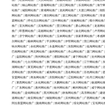
推广
|
松原网站推广
|
大庆网站推广
|
那曲网站推广
|
东丽网站推广
|
雨花台
站推广
|
铜山网站推广
|
姜堰网站推广
|
滨江网站推广
|
乐清网站推广
|
海宁
站推广
|
城阳网站推广
|
黄埔网站推广
|
龙岗网站推广
|
大渡口网站推广
|
朝
网站推广
|
赣州网站推广
|
潍坊网站推广
|
湛江网站推广
|
贺州网站推广
|
常
梁网站推广
|
呼伦贝尔网站推广
|
汉中网站推广
|
张掖网站推广
|
喀什网站推
推广
|
宜兴网站推广
|
滨海网站推广
|
贾汪网站推广
|
萧山网站推广
|
龙港网
推广
|
即墨网站推广
|
花都网站推广
|
龙华网站推广
|
渝北网站推广
|
卢湾网
推广
|
济宁网站推广
|
肇庆网站推广
|
玉林网站推广
|
张家界网站推广
|
孝感
尔网站推广
|
榆林网站推广
|
平凉网站推广
|
伊犁网站推广
|
营口网站推广
|
响水网站推广
|
余杭网站推广
|
永嘉网站推广
|
东阳网站推广
|
临海网站推广
巴南网站推广
|
闸北网站推广
|
扬州网站推广
|
舟山网站推广
|
厦门网站推广
广
|
益阳网站推广
|
荆州网站推广
|
濮阳网站推广
|
遂宁网站推广
|
沧州网站
网站推广
|
七台河网站推广
|
澳门网站推广
|
北辰网站推广
|
江宁网站推广
|
湖网站推广
|
莱芜网站推广
|
平度网站推广
|
南沙网站推广
|
光明网站推广
|
庆网站推广
|
抚州网站推广
|
威海网站推广
|
茂名网站推广
|
百色网站推广
|
安盟网站推广
|
商洛网站推广
|
庆阳网站推广
|
辽阳网站推广
|
牡丹江网站推
广
|
莱西网站推广
|
从化网站推广
|
大鹏网站推广
|
永川网站推广
|
杨浦网站
广
|
广东网站推广
|
惠州网站推广
|
钦州网站推广
|
郴州网站推广
|
咸宁网站
网站推广
|
盘锦网站推广
|
黑河网站推广
|
静海网站推广
|
高淳网站推广
|
建
港网站推广
|
南安网站推广
|
铜陵网站推广
|
滨州网站推广
|
广西网站推广
|
阿拉善盟网站推广
|
陇南网站推广
|
铁岭网站推广
|
绥化网站推广
|
宝坻网站