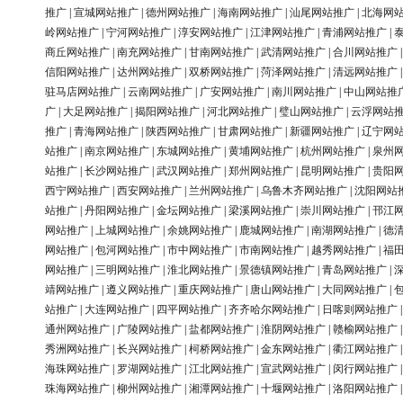
推广
|
宣城网站推广
|
德州网站推广
|
海南网站推广
|
汕尾网站推广
|
北海网
岭网站推广
|
宁河网站推广
|
淳安网站推广
|
江津网站推广
|
青浦网站推广
|
商丘网站推广
|
南充网站推广
|
甘南网站推广
|
武清网站推广
|
合川网站推广
信阳网站推广
|
达州网站推广
|
双桥网站推广
|
菏泽网站推广
|
清远网站推广
驻马店网站推广
|
云南网站推广
|
广安网站推广
|
南川网站推广
|
中山网站推
广
|
大足网站推广
|
揭阳网站推广
|
河北网站推广
|
璧山网站推广
|
云浮网站
推广
|
青海网站推广
|
陕西网站推广
|
甘肃网站推广
|
新疆网站推广
|
辽宁网
站推广
|
南京网站推广
|
东城网站推广
|
黄埔网站推广
|
杭州网站推广
|
泉州
站推广
|
长沙网站推广
|
武汉网站推广
|
郑州网站推广
|
昆明网站推广
|
贵阳
西宁网站推广
|
西安网站推广
|
兰州网站推广
|
乌鲁木齐网站推广
|
沈阳网站
站推广
|
丹阳网站推广
|
金坛网站推广
|
梁溪网站推广
|
崇川网站推广
|
邗江
网站推广
|
上城网站推广
|
余姚网站推广
|
鹿城网站推广
|
南湖网站推广
|
德
网站推广
|
包河网站推广
|
市中网站推广
|
市南网站推广
|
越秀网站推广
|
福
网站推广
|
三明网站推广
|
淮北网站推广
|
景德镇网站推广
|
青岛网站推广
|
靖网站推广
|
遵义网站推广
|
重庆网站推广
|
唐山网站推广
|
大同网站推广
|
站推广
|
大连网站推广
|
四平网站推广
|
齐齐哈尔网站推广
|
日喀则网站推广
通州网站推广
|
广陵网站推广
|
盐都网站推广
|
淮阴网站推广
|
赣榆网站推广
秀洲网站推广
|
长兴网站推广
|
柯桥网站推广
|
金东网站推广
|
衢江网站推广
海珠网站推广
|
罗湖网站推广
|
江北网站推广
|
宣武网站推广
|
闵行网站推广
珠海网站推广
|
柳州网站推广
|
湘潭网站推广
|
十堰网站推广
|
洛阳网站推广