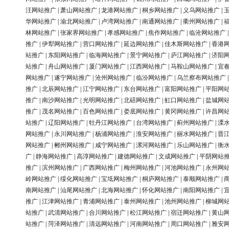
汪网站推广
|
萧山网站推广
|
龙港网站推广
|
桐乡网站推广
|
义乌网站推广
|
华网站推广
|
渝北网站推广
|
卢湾网站推广
|
南通网站推广
|
衢州网站推广
|
林网站推广
|
张家界网站推广
|
孝感网站推广
|
焦作网站推广
|
临沧网站推广
推广
|
伊犁网站推广
|
营口网站推广
|
延边网站推广
|
佳木斯网站推广
|
香港
站推广
|
东阳网站推广
|
临海网站推广
|
景宁网站推广
|
庐江网站推广
|
济阳
站推广
|
舟山网站推广
|
厦门网站推广
|
江西网站推广
|
马鞍山网站推广
|
宜
网站推广
|
遂宁网站推广
|
沧州网站推广
|
临汾网站推广
|
乌兰察布网站推广
推广
|
北辰网站推广
|
江宁网站推广
|
东台网站推广
|
富阳网站推广
|
平阳网
推广
|
南沙网站推广
|
光明网站推广
|
北碚网站推广
|
虹口网站推广
|
盐城网
推广
|
茂名网站推广
|
百色网站推广
|
娄底网站推广
|
黄冈网站推广
|
许昌网
站推广
|
辽阳网站推广
|
牡丹江网站推广
|
台湾网站推广
|
蓟州网站推广
|
溧
网站推广
|
永川网站推广
|
杨浦网站推广
|
淮安网站推广
|
丽水网站推广
|
晋
网站推广
|
郴州网站推广
|
咸宁网站推广
|
漯河网站推广
|
乐山网站推广
|
衡
广
|
静海网站推广
|
高淳网站推广
|
建德网站推广
|
文成网站推广
|
平阴网站
推广
|
滨州网站推广
|
广西网站推广
|
梅州网站推广
|
河池网站推广
|
永州网
岭网站推广
|
绥化网站推广
|
宝坻网站推广
|
桐庐网站推广
|
泰顺网站推广
|
南网站推广
|
汕尾网站推广
|
北海网站推广
|
怀化网站推广
|
南阳网站推广
|
推广
|
江津网站推广
|
青浦网站推广
|
泰州网站推广
|
池州网站推广
|
柳城网
站推广
|
武清网站推广
|
合川网站推广
|
松江网站推广
|
宿迁网站推广
|
黄山
站推广
|
菏泽网站推广
|
清远网站推广
|
河南网站推广
|
周口网站推广
|
雅安