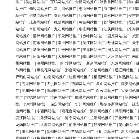
推广
|
吴忠网站推广
|
宝鸡网站推广
|
金昌网站推广
|
吐鲁番网站推广
|
鞍山
站推广
|
句容网站推广
|
新北网站推广
|
惠山网站推广
|
海门网站推广
|
江都
站推广
|
拱墅网站推广
|
奉化网站推广
|
瓯海网站推广
|
嘉善网站推广
|
安吉
站推广
|
瑶海网站推广
|
槐荫网站推广
|
黄岛网站推广
|
荔湾网站推广
|
盐田
站推广
|
阜阳网站推广
|
九江网站推广
|
枣庄网站推广
|
汕头网站推广
|
来宾
网站推广
|
邯郸网站推广
|
阳泉网站推广
|
赤峰网站推广
|
固原网站推广
|
咸
网站推广
|
河东网站推广
|
秦淮网站推广
|
吴江网站推广
|
丹徒网站推广
|
天
网站推广
|
泗阳网站推广
|
江干网站推广
|
宁海网站推广
|
洞头网站推广
|
海
网站推广
|
庐阳网站推广
|
天桥网站推广
|
崂山网站推广
|
天河网站推广
|
南
州网站推广
|
漳州网站推广
|
蚌埠网站推广
|
新余网站推广
|
东营网站推广
|
节网站推广
|
攀枝花网站推广
|
邢台网站推广
|
长治网站推广
|
通辽网站推广
双鸭山网站推广
|
山南网站推广
|
红桥网站推广
|
栖霞网站推广
|
常熟网站推
广
|
高港网站推广
|
泗洪网站推广
|
西湖网站推广
|
象山网站推广
|
瑞安网站
广
|
肥东网站推广
|
历城网站推广
|
李沧网站推广
|
白云网站推广
|
宝安网站
推广
|
宁德网站推广
|
淮南网站推广
|
鹰潭网站推广
|
烟台网站推广
|
韶关网
推广
|
泸州网站推广
|
保定网站推广
|
忻州网站推广
|
鄂尔多斯网站推广
|
延
曲网站推广
|
东丽网站推广
|
雨花台网站推广
|
润州网站推广
|
溧阳网站推广
滨江网站推广
|
乐清网站推广
|
海宁网站推广
|
兰溪网站推广
|
开化网站推广
龙岗网站推广
|
大渡口网站推广
|
朝阳网站推广
|
静安网站推广
|
昆山网站推
广
|
湛江网站推广
|
贺州网站推广
|
常德网站推广
|
荆门网站推广
|
新乡网站
网站推广
|
张掖网站推广
|
喀什网站推广
|
锦州网站推广
|
白城网站推广
|
伊