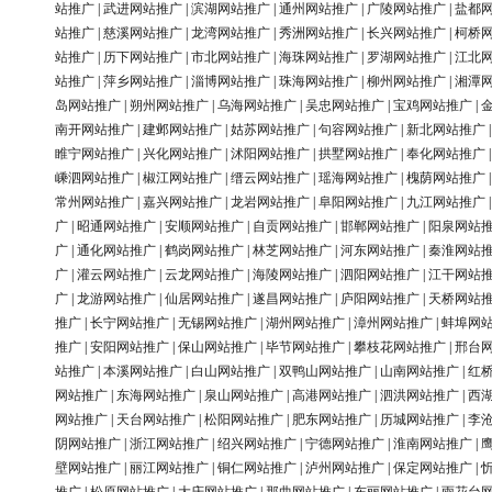
站推广
|
武进网站推广
|
滨湖网站推广
|
通州网站推广
|
广陵网站推广
|
盐都
站推广
|
慈溪网站推广
|
龙湾网站推广
|
秀洲网站推广
|
长兴网站推广
|
柯桥
站推广
|
历下网站推广
|
市北网站推广
|
海珠网站推广
|
罗湖网站推广
|
江北
站推广
|
萍乡网站推广
|
淄博网站推广
|
珠海网站推广
|
柳州网站推广
|
湘潭
岛网站推广
|
朔州网站推广
|
乌海网站推广
|
吴忠网站推广
|
宝鸡网站推广
|
南开网站推广
|
建邺网站推广
|
姑苏网站推广
|
句容网站推广
|
新北网站推广
睢宁网站推广
|
兴化网站推广
|
沭阳网站推广
|
拱墅网站推广
|
奉化网站推广
嵊泗网站推广
|
椒江网站推广
|
缙云网站推广
|
瑶海网站推广
|
槐荫网站推广
常州网站推广
|
嘉兴网站推广
|
龙岩网站推广
|
阜阳网站推广
|
九江网站推广
广
|
昭通网站推广
|
安顺网站推广
|
自贡网站推广
|
邯郸网站推广
|
阳泉网站
广
|
通化网站推广
|
鹤岗网站推广
|
林芝网站推广
|
河东网站推广
|
秦淮网站
广
|
灌云网站推广
|
云龙网站推广
|
海陵网站推广
|
泗阳网站推广
|
江干网站
广
|
龙游网站推广
|
仙居网站推广
|
遂昌网站推广
|
庐阳网站推广
|
天桥网站
推广
|
长宁网站推广
|
无锡网站推广
|
湖州网站推广
|
漳州网站推广
|
蚌埠网
推广
|
安阳网站推广
|
保山网站推广
|
毕节网站推广
|
攀枝花网站推广
|
邢台
站推广
|
本溪网站推广
|
白山网站推广
|
双鸭山网站推广
|
山南网站推广
|
红
网站推广
|
东海网站推广
|
泉山网站推广
|
高港网站推广
|
泗洪网站推广
|
西
网站推广
|
天台网站推广
|
松阳网站推广
|
肥东网站推广
|
历城网站推广
|
李
阴网站推广
|
浙江网站推广
|
绍兴网站推广
|
宁德网站推广
|
淮南网站推广
|
壁网站推广
|
丽江网站推广
|
铜仁网站推广
|
泸州网站推广
|
保定网站推广
|