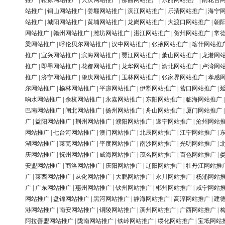
推广
|
松原网站推广
|
大庆网站推广
|
那曲网站推广
|
东丽网站推广
|
雨花台
站推广
|
铜山网站推广
|
姜堰网站推广
|
滨江网站推广
|
乐清网站推广
|
海宁
站推广
|
城阳网站推广
|
黄埔网站推广
|
龙岗网站推广
|
大渡口网站推广
|
朝
网站推广
|
赣州网站推广
|
潍坊网站推广
|
湛江网站推广
|
贺州网站推广
|
常
梁网站推广
|
呼伦贝尔网站推广
|
汉中网站推广
|
张掖网站推广
|
喀什网站推
推广
|
宜兴网站推广
|
滨海网站推广
|
贾汪网站推广
|
萧山网站推广
|
龙港网
推广
|
即墨网站推广
|
花都网站推广
|
龙华网站推广
|
渝北网站推广
|
卢湾网
推广
|
济宁网站推广
|
肇庆网站推广
|
玉林网站推广
|
张家界网站推广
|
孝感
尔网站推广
|
榆林网站推广
|
平凉网站推广
|
伊犁网站推广
|
营口网站推广
|
响水网站推广
|
余杭网站推广
|
永嘉网站推广
|
东阳网站推广
|
临海网站推广
巴南网站推广
|
闸北网站推广
|
扬州网站推广
|
舟山网站推广
|
厦门网站推广
广
|
益阳网站推广
|
荆州网站推广
|
濮阳网站推广
|
遂宁网站推广
|
沧州网站
网站推广
|
七台河网站推广
|
澳门网站推广
|
北辰网站推广
|
江宁网站推广
|
湖网站推广
|
莱芜网站推广
|
平度网站推广
|
南沙网站推广
|
光明网站推广
|
庆网站推广
|
抚州网站推广
|
威海网站推广
|
茂名网站推广
|
百色网站推广
|
安盟网站推广
|
商洛网站推广
|
庆阳网站推广
|
辽阳网站推广
|
牡丹江网站推
广
|
莱西网站推广
|
从化网站推广
|
大鹏网站推广
|
永川网站推广
|
杨浦网站
广
|
广东网站推广
|
惠州网站推广
|
钦州网站推广
|
郴州网站推广
|
咸宁网站
网站推广
|
盘锦网站推广
|
黑河网站推广
|
静海网站推广
|
高淳网站推广
|
建
港网站推广
|
南安网站推广
|
铜陵网站推广
|
滨州网站推广
|
广西网站推广
|
阿拉善盟网站推广
|
陇南网站推广
|
铁岭网站推广
|
绥化网站推广
|
宝坻网站