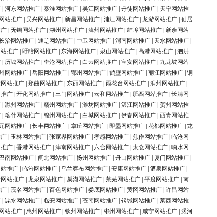
广
|
河东网站推广
|
秦淮网站推广
|
吴江网站推广
|
丹徒网站推广
|
天宁网站推
网站推广
|
吴兴网站推广
|
新昌网站推广
|
浦江网站推广
|
龙游网站推广
|
仙居
推广
|
无锡网站推广
|
湖州网站推广
|
漳州网站推广
|
蚌埠网站推广
|
新余网站
长治网站推广
|
通辽网站推广
|
中卫网站推广
|
渭南网站推广
|
天水网站推广
|
网站推广
|
盱眙网站推广
|
东海网站推广
|
泉山网站推广
|
高港网站推广
|
泗洪
广
|
历城网站推广
|
李沧网站推广
|
白云网站推广
|
宝安网站推广
|
九龙坡网站
州网站推广
|
岳阳网站推广
|
鄂州网站推广
|
鹤壁网站推广
|
丽江网站推广
|
铜
庆网站推广
|
那曲网站推广
|
东丽网站推广
|
雨花台网站推广
|
润州网站推广
|
站推广
|
开化网站推广
|
三门网站推广
|
云和网站推广
|
肥西网站推广
|
长清网
广
|
滁州网站推广
|
赣州网站推广
|
潍坊网站推广
|
湛江网站推广
|
贺州网站推
广
|
喀什网站推广
|
锦州网站推广
|
白城网站推广
|
伊春网站推广
|
西青网站推
元网站推广
|
长丰网站推广
|
章丘网站推广
|
即墨网站推广
|
花都网站推广
|
龙
推广
|
玉林网站推广
|
张家界网站推广
|
孝感网站推广
|
焦作网站推广
|
临沧网
站推广
|
香港网站推广
|
津南网站推广
|
六合网站推广
|
太仓网站推广
|
响水网
巴南网站推广
|
闸北网站推广
|
扬州网站推广
|
舟山网站推广
|
厦门网站推广
|
网站推广
|
临汾网站推广
|
乌兰察布网站推广
|
安康网站推广
|
酒泉网站推广
|
岭网站推广
|
龙泉网站推广
|
巢湖网站推广
|
莱芜网站推广
|
平度网站推广
|
南
推广
|
茂名网站推广
|
百色网站推广
|
娄底网站推广
|
黄冈网站推广
|
许昌网站
广
|
溧水网站推广
|
临安网站推广
|
苍南网站推广
|
钢城网站推广
|
莱西网站推
网站推广
|
惠州网站推广
|
钦州网站推广
|
郴州网站推广
|
咸宁网站推广
|
漯河