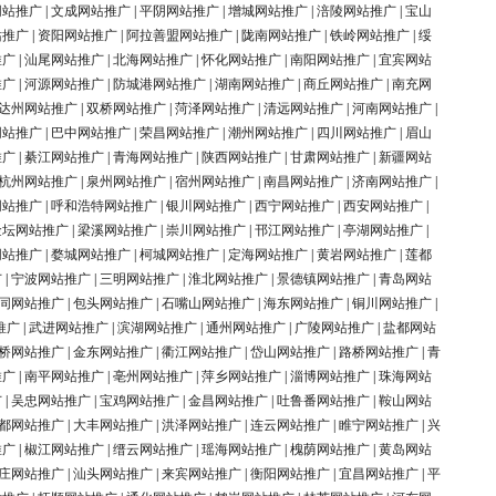
网站推广
|
文成网站推广
|
平阴网站推广
|
增城网站推广
|
涪陵网站推广
|
宝山
站推广
|
资阳网站推广
|
阿拉善盟网站推广
|
陇南网站推广
|
铁岭网站推广
|
绥
推广
|
汕尾网站推广
|
北海网站推广
|
怀化网站推广
|
南阳网站推广
|
宜宾网站
推广
|
河源网站推广
|
防城港网站推广
|
湖南网站推广
|
商丘网站推广
|
南充网
达州网站推广
|
双桥网站推广
|
菏泽网站推广
|
清远网站推广
|
河南网站推广
|
网站推广
|
巴中网站推广
|
荣昌网站推广
|
潮州网站推广
|
四川网站推广
|
眉山
推广
|
綦江网站推广
|
青海网站推广
|
陕西网站推广
|
甘肃网站推广
|
新疆网站
杭州网站推广
|
泉州网站推广
|
宿州网站推广
|
南昌网站推广
|
济南网站推广
|
网站推广
|
呼和浩特网站推广
|
银川网站推广
|
西宁网站推广
|
西安网站推广
|
金坛网站推广
|
梁溪网站推广
|
崇川网站推广
|
邗江网站推广
|
亭湖网站推广
|
网站推广
|
婺城网站推广
|
柯城网站推广
|
定海网站推广
|
黄岩网站推广
|
莲都
广
|
宁波网站推广
|
三明网站推广
|
淮北网站推广
|
景德镇网站推广
|
青岛网站
同网站推广
|
包头网站推广
|
石嘴山网站推广
|
海东网站推广
|
铜川网站推广
|
推广
|
武进网站推广
|
滨湖网站推广
|
通州网站推广
|
广陵网站推广
|
盐都网站
桥网站推广
|
金东网站推广
|
衢江网站推广
|
岱山网站推广
|
路桥网站推广
|
青
推广
|
南平网站推广
|
亳州网站推广
|
萍乡网站推广
|
淄博网站推广
|
珠海网站
广
|
吴忠网站推广
|
宝鸡网站推广
|
金昌网站推广
|
吐鲁番网站推广
|
鞍山网站
都网站推广
|
大丰网站推广
|
洪泽网站推广
|
连云网站推广
|
睢宁网站推广
|
兴
推广
|
椒江网站推广
|
缙云网站推广
|
瑶海网站推广
|
槐荫网站推广
|
黄岛网站
庄网站推广
|
汕头网站推广
|
来宾网站推广
|
衡阳网站推广
|
宜昌网站推广
|
平