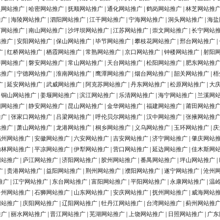
银网站推广
|
哈密网站推广
|
抚顺网站推广
|
通化网站推广
|
鹤岗网站推广
|
林芝网站推
推广
|
海陵网站推广
|
泗阳网站推广
|
江干网站推广
|
宁海网站推广
|
洞头网站推广
|
海盐
河网站推广
|
南山网站推广
|
沙坪坝网站推广
|
江苏网站推广
|
崇文网站推广
|
长宁网站
站推广
|
安阳网站推广
|
保山网站推广
|
毕节网站推广
|
攀枝花网站推广
|
邢台网站推广
|
广
|
红桥网站推广
|
栖霞网站推广
|
常熟网站推广
|
京口网站推广
|
钟楼网站推广
|
射阳
浔网站推广
|
磐安网站推广
|
常山网站推广
|
天台网站推广
|
松阳网站推广
|
肥东网站推
站推广
|
宁德网站推广
|
淮南网站推广
|
鹰潭网站推广
|
烟台网站推广
|
韶关网站推广
|
梧
广
|
延安网站推广
|
武威网站推广
|
阿克苏网站推广
|
丹东网站推广
|
松原网站推广
|
大
|
铜山网站推广
|
姜堰网站推广
|
滨江网站推广
|
乐清网站推广
|
海宁网站推广
|
兰溪网
阳网站推广
|
静安网站推广
|
昆山网站推广
|
金华网站推广
|
福建网站推广
|
莆田网站推
推广
|
张家口网站推广
|
吕梁网站推广
|
呼伦贝尔网站推广
|
汉中网站推广
|
张掖网站推
站推广
|
萧山网站推广
|
龙港网站推广
|
桐乡网站推广
|
义乌网站推广
|
玉环网站推广
|
庆
福州网站推广
|
安徽网站推广
|
六安网站推广
|
吉安网站推广
|
济宁网站推广
|
肇庆网站
榆林网站推广
|
平凉网站推广
|
伊犁网站推广
|
营口网站推广
|
延边网站推广
|
佳木斯网
网站推广
|
庐江网站推广
|
济阳网站推广
|
胶州网站推广
|
番禺网站推广
|
坪山网站推广
|
广
|
贵港网站推广
|
益阳网站推广
|
荆州网站推广
|
濮阳网站推广
|
遂宁网站推广
|
沧州
推广
|
江宁网站推广
|
东台网站推广
|
富阳网站推广
|
平阳网站推广
|
永康网站推广
|
温
台州网站推广
|
石狮网站推广
|
山东网站推广
|
安庆网站推广
|
抚州网站推广
|
威海网站
网站推广
|
庆阳网站推广
|
辽阳网站推广
|
牡丹江网站推广
|
台湾网站推广
|
蓟州网站推
推广
|
丽水网站推广
|
晋江网站推广
|
芜湖网站推广
|
上饶网站推广
|
日照网站推广
|
广东