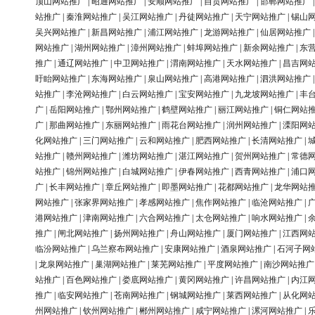
顶山网站推广
|
昭通网站推广
|
安顺网站推广
|
自贡网站推广
|
邯郸网站推广
站推广
|
秦淮网站推广
|
吴江网站推广
|
丹徒网站推广
|
天宁网站推广
|
锡山
吴兴网站推广
|
新昌网站推广
|
浦江网站推广
|
龙游网站推广
|
仙居网站推广
网站推广
|
湖州网站推广
|
漳州网站推广
|
蚌埠网站推广
|
新余网站推广
|
东
推广
|
通辽网站推广
|
中卫网站推广
|
渭南网站推广
|
天水网站推广
|
昌吉网
盱眙网站推广
|
东海网站推广
|
泉山网站推广
|
高港网站推广
|
泗洪网站推广
站推广
|
李沧网站推广
|
白云网站推广
|
宝安网站推广
|
九龙坡网站推广
|
丰
广
|
岳阳网站推广
|
鄂州网站推广
|
鹤壁网站推广
|
丽江网站推广
|
铜仁网站
广
|
那曲网站推广
|
东丽网站推广
|
雨花台网站推广
|
润州网站推广
|
溧阳网
化网站推广
|
三门网站推广
|
云和网站推广
|
肥西网站推广
|
长清网站推广
|
站推广
|
赣州网站推广
|
潍坊网站推广
|
湛江网站推广
|
贺州网站推广
|
常德
站推广
|
锦州网站推广
|
白城网站推广
|
伊春网站推广
|
西青网站推广
|
浦口
广
|
长丰网站推广
|
章丘网站推广
|
即墨网站推广
|
花都网站推广
|
龙华网站
网站推广
|
张家界网站推广
|
孝感网站推广
|
焦作网站推广
|
临沧网站推广
|
港网站推广
|
津南网站推广
|
六合网站推广
|
太仓网站推广
|
响水网站推广
|
推广
|
闸北网站推广
|
扬州网站推广
|
舟山网站推广
|
厦门网站推广
|
江西网
临汾网站推广
|
乌兰察布网站推广
|
安康网站推广
|
酒泉网站推广
|
石河子网
|
龙泉网站推广
|
巢湖网站推广
|
莱芜网站推广
|
平度网站推广
|
南沙网站推广
站推广
|
百色网站推广
|
娄底网站推广
|
黄冈网站推广
|
许昌网站推广
|
内江
推广
|
临安网站推广
|
苍南网站推广
|
钢城网站推广
|
莱西网站推广
|
从化网
州网站推广
|
钦州网站推广
|
郴州网站推广
|
咸宁网站推广
|
漯河网站推广
|