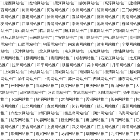
广
|
定西网站推广
|
盘锦网站推广
|
黑河网站推广
|
静海网站推广
|
高淳网站推广
|
建德
广西网站推广
|
梅州网站推广
|
河池网站推广
|
永州网站推广
|
随州网站推广
|
三门峡网
长寿网站推广
|
嘉定网站推广
|
徐州网站推广
|
宣城网站推广
|
德州网站推广
|
海南网站
淳安网站推广
|
江津网站推广
|
青浦网站推广
|
泰州网站推广
|
池州网站推广
|
柳城网站
网站推广
|
黄山网站推广
|
临沂网站推广
|
阳江网站推广
|
湖北网站推广
|
信阳网站推广
|
|
驻马店网站推广
|
云南网站推广
|
广安网站推广
|
南川网站推广
|
中山网站推广
|
贵州
浮网站推广
|
山西网站推广
|
铜梁网站推广
|
内蒙古网站推广
|
潼南网站推广
|
宁夏网站
网站推广
|
天津网站推广
|
北京网站推广
|
南京网站推广
|
东城网站推广
|
黄埔网站推广
|
|
郑州网站推广
|
昆明网站推广
|
贵阳网站推广
|
成都网站推广
|
石家庄网站推广
|
太原
站推广
|
拉萨网站推广
|
和平网站推广
|
鼓楼网站推广
|
吴中网站推广
|
丹阳网站推广
|
广
|
上城网站推广
|
余姚网站推广
|
鹿城网站推广
|
南湖网站推广
|
德清网站推广
|
越城
田网站推广
|
渝中网站推广
|
上海网站推广
|
苏州网站推广
|
西城网站推广
|
浦东网站推
站推广
|
开封网站推广
|
曲靖网站推广
|
遵义网站推广
|
重庆网站推广
|
唐山网站推广
|
大
尔网站推广
|
日喀则网站推广
|
河西网站推广
|
玄武网站推广
|
相城网站推广
|
扬中网站
站推广
|
下城网站推广
|
慈溪网站推广
|
龙湾网站推广
|
秀洲网站推广
|
长兴网站推广
|
柯
罗湖网站推广
|
江北网站推广
|
宣武网站推广
|
闵行网站推广
|
镇江网站推广
|
温州网站
站推广
|
六盘水网站推广
|
绵阳网站推广
|
秦皇岛网站推广
|
朔州网站推广
|
乌海网站推
站推广
|
姑苏网站推广
|
句容网站推广
|
新北网站推广
|
惠山网站推广
|
海门网站推广
|
江
嘉善网站推广
|
安吉网站推广
|
上虞网站推广
|
武义网站推广
|
江山网站推广
|
嵊泗网站
站推广
|
常州网站推广
|
嘉兴网站推广
|
龙岩网站推广
|
阜阳网站推广
|
九江网站推广
|
枣