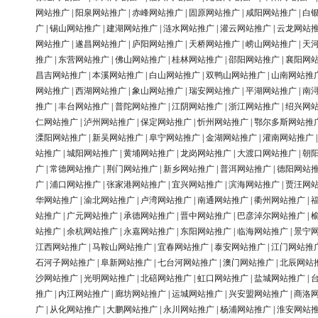
网站推广
|
阳泉网站推广
|
赤峰网站推广
|
固原网站推广
|
咸阳网站推广
|
白
广
|
锡山网站推广
|
建湖网站推广
|
涟水网站推广
|
灌云网站推广
|
云龙网站
网站推广
|
遂昌网站推广
|
庐阳网站推广
|
天桥网站推广
|
崂山网站推广
|
天
推广
|
东营网站推广
|
佛山网站推广
|
桂林网站推广
|
邵阳网站推广
|
襄阳网
昌吉网站推广
|
本溪网站推广
|
白山网站推广
|
双鸭山网站推广
|
山南网站推
网站推广
|
西湖网站推广
|
象山网站推广
|
瑞安网站推广
|
平湖网站推广
|
南
推广
|
丰台网站推广
|
普陀网站推广
|
江阴网站推广
|
浙江网站推广
|
绍兴网
仁网站推广
|
泸州网站推广
|
保定网站推广
|
忻州网站推广
|
鄂尔多斯网站推
溧阳网站推广
|
新吴网站推广
|
阜宁网站推广
|
金湖网站推广
|
灌南网站推广
站推广
|
城阳网站推广
|
黄埔网站推广
|
龙岗网站推广
|
大渡口网站推广
|
朝
广
|
常德网站推广
|
荆门网站推广
|
新乡网站推广
|
普洱网站推广
|
德阳网站
广
|
浦口网站推广
|
张家港网站推广
|
宜兴网站推广
|
滨海网站推广
|
贾汪网
华网站推广
|
渝北网站推广
|
卢湾网站推广
|
南通网站推广
|
衢州网站推广
|
站推广
|
广元网站推广
|
承德网站推广
|
晋中网站推广
|
巴彦淖尔网站推广
|
站推广
|
余杭网站推广
|
永嘉网站推广
|
东阳网站推广
|
临海网站推广
|
景宁
江西网站推广
|
马鞍山网站推广
|
宜春网站推广
|
泰安网站推广
|
江门网站推
石河子网站推广
|
阜新网站推广
|
七台河网站推广
|
澳门网站推广
|
北辰网站
沙网站推广
|
光明网站推广
|
北碚网站推广
|
虹口网站推广
|
盐城网站推广
|
推广
|
内江网站推广
|
廊坊网站推广
|
运城网站推广
|
兴安盟网站推广
|
商洛
广
|
从化网站推广
|
大鹏网站推广
|
永川网站推广
|
杨浦网站推广
|
淮安网站