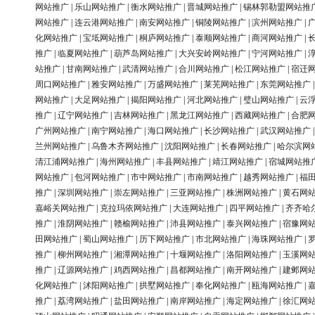
网站推广
|
乐山网站推广
|
衡水网站推广
|
晋城网站推广
|
锡林郭勒盟网站推
网站推广
|
连云港网站推广
|
南安网站推广
|
铜陵网站推广
|
滨州网站推广
|
化网站推广
|
宝坻网站推广
|
桐庐网站推广
|
泰顺网站推广
|
商河网站推广
|
推广
|
临夏网站推广
|
葫芦岛网站推广
|
大兴安岭网站推广
|
宁河网站推广
|
站推广
|
甘南网站推广
|
武清网站推广
|
合川网站推广
|
松江网站推广
|
宿迁
周口网站推广
|
雅安网站推广
|
万盛网站推广
|
莱芜网站推广
|
东莞网站推广
网站推广
|
大足网站推广
|
揭阳网站推广
|
河北网站推广
|
璧山网站推广
|
云
推广
|
辽宁网站推广
|
吉林网站推广
|
黑龙江网站推广
|
西藏网站推广
|
合肥
广州网站推广
|
南宁网站推广
|
海口网站推广
|
长沙网站推广
|
武汉网站推广
兰州网站推广
|
乌鲁木齐网站推广
|
沈阳网站推广
|
长春网站推广
|
哈尔滨网
清江浦网站推广
|
海州网站推广
|
丰县网站推广
|
靖江网站推广
|
宿城网站推
网站推广
|
包河网站推广
|
市中网站推广
|
市南网站推广
|
越秀网站推广
|
福
推广
|
深圳网站推广
|
崇左网站推广
|
三亚网站推广
|
株洲网站推广
|
黄石网
嘉峪关网站推广
|
克拉玛依网站推广
|
大连网站推广
|
四平网站推广
|
齐齐哈
推广
|
淮阴网站推广
|
赣榆网站推广
|
沛县网站推广
|
泰兴网站推广
|
宿豫网
田网站推广
|
蜀山网站推广
|
历下网站推广
|
市北网站推广
|
海珠网站推广
|
推广
|
柳州网站推广
|
湘潭网站推广
|
十堰网站推广
|
洛阳网站推广
|
玉溪网
推广
|
辽源网站推广
|
鸡西网站推广
|
昌都网站推广
|
南开网站推广
|
建邺网
化网站推广
|
沭阳网站推广
|
拱墅网站推广
|
奉化网站推广
|
瓯海网站推广
|
推广
|
荔湾网站推广
|
盐田网站推广
|
南岸网站推广
|
海定网站推广
|
徐汇网