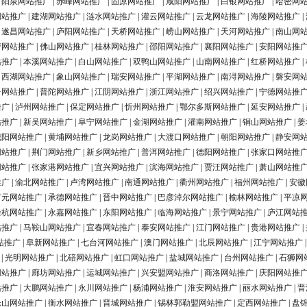
|
阳泉网站推广
|
赤峰网站推广
|
固原网站推广
|
咸阳网站推广
|
白银网站推广
|
哈密网
网站推广
|
建湖网站推广
|
涟水网站推广
|
灌云网站推广
|
云龙网站推广
|
海陵网站推广
|
|
遂昌网站推广
|
庐阳网站推广
|
天桥网站推广
|
崂山网站推广
|
天河网站推广
|
南山网
营网站推广
|
佛山网站推广
|
桂林网站推广
|
邵阳网站推广
|
襄阳网站推广
|
安阳网站推
站推广
|
本溪网站推广
|
白山网站推广
|
双鸭山网站推广
|
山南网站推广
|
红桥网站推广
|
|
西湖网站推广
|
象山网站推广
|
瑞安网站推广
|
平湖网站推广
|
南浔网站推广
|
磐安网
台网站推广
|
普陀网站推广
|
江阴网站推广
|
浙江网站推广
|
绍兴网站推广
|
宁德网站推
推广
|
泸州网站推广
|
保定网站推广
|
忻州网站推广
|
鄂尔多斯网站推广
|
延安网站推广
|
站推广
|
新吴网站推广
|
阜宁网站推广
|
金湖网站推广
|
灌南网站推广
|
铜山网站推广
|
姜
城阳网站推广
|
黄埔网站推广
|
龙岗网站推广
|
大渡口网站推广
|
朝阳网站推广
|
静安网
网站推广
|
荆门网站推广
|
新乡网站推广
|
普洱网站推广
|
德阳网站推广
|
张家口网站推
网站推广
|
张家港网站推广
|
宜兴网站推广
|
滨海网站推广
|
贾汪网站推广
|
萧山网站推
推广
|
渝北网站推广
|
卢湾网站推广
|
南通网站推广
|
衢州网站推广
|
福州网站推广
|
安徽
广元网站推广
|
承德网站推广
|
晋中网站推广
|
巴彦淖尔网站推广
|
榆林网站推广
|
平凉
余杭网站推广
|
永嘉网站推广
|
东阳网站推广
|
临海网站推广
|
景宁网站推广
|
庐江网站
站推广
|
马鞍山网站推广
|
宜春网站推广
|
泰安网站推广
|
江门网站推广
|
贵港网站推广
|
站推广
|
阜新网站推广
|
七台河网站推广
|
澳门网站推广
|
北辰网站推广
|
江宁网站推广
|
光明网站推广
|
北碚网站推广
|
虹口网站推广
|
盐城网站推广
|
台州网站推广
|
石狮网
网站推广
|
廊坊网站推广
|
运城网站推广
|
兴安盟网站推广
|
商洛网站推广
|
庆阳网站推
站推广
|
大鹏网站推广
|
永川网站推广
|
杨浦网站推广
|
淮安网站推广
|
丽水网站推广
|
晋
乐山网站推广
|
衡水网站推广
|
晋城网站推广
|
锡林郭勒盟网站推广
|
定西网站推广
|
盘