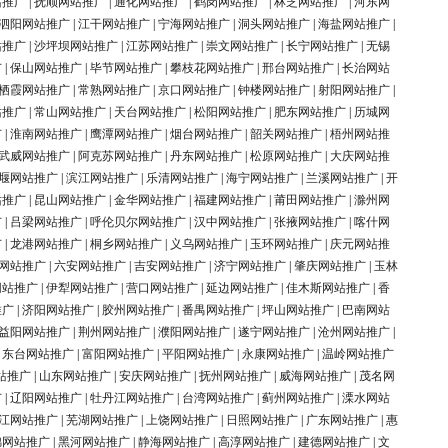
站推广
|
抚顺网站推广
|
通化网站推广
|
鹤岗网站推广
|
林芝网站推广
|
河东网
泗阳网站推广
|
江干网站推广
|
宁海网站推广
|
洞头网站推广
|
海盐网站推广
|
站推广
|
沙坪坝网站推广
|
江苏网站推广
|
崇文网站推广
|
长宁网站推广
|
无锡
广
|
保山网站推广
|
毕节网站推广
|
攀枝花网站推广
|
邢台网站推广
|
长治网站
栖霞网站推广
|
常熟网站推广
|
京口网站推广
|
钟楼网站推广
|
射阳网站推广
|
站推广
|
常山网站推广
|
天台网站推广
|
松阳网站推广
|
肥东网站推广
|
历城网
广
|
淮南网站推广
|
鹰潭网站推广
|
烟台网站推广
|
韶关网站推广
|
梧州网站推
武威网站推广
|
阿克苏网站推广
|
丹东网站推广
|
松原网站推广
|
大庆网站推
堰网站推广
|
滨江网站推广
|
乐清网站推广
|
海宁网站推广
|
兰溪网站推广
|
开
站推广
|
昆山网站推广
|
金华网站推广
|
福建网站推广
|
莆田网站推广
|
滁州网
广
|
吕梁网站推广
|
呼伦贝尔网站推广
|
汉中网站推广
|
张掖网站推广
|
喀什网
广
|
龙港网站推广
|
桐乡网站推广
|
义乌网站推广
|
玉环网站推广
|
庆元网站推
网站推广
|
六安网站推广
|
吉安网站推广
|
济宁网站推广
|
肇庆网站推广
|
玉林
网站推广
|
伊犁网站推广
|
营口网站推广
|
延边网站推广
|
佳木斯网站推广
|
香
推广
|
济阳网站推广
|
胶州网站推广
|
番禺网站推广
|
坪山网站推广
|
巴南网站
益阳网站推广
|
荆州网站推广
|
濮阳网站推广
|
遂宁网站推广
|
沧州网站推广
|
|
东台网站推广
|
富阳网站推广
|
平阳网站推广
|
永康网站推广
|
温岭网站推广
站推广
|
山东网站推广
|
安庆网站推广
|
抚州网站推广
|
威海网站推广
|
茂名网
广
|
辽阳网站推广
|
牡丹江网站推广
|
台湾网站推广
|
蓟州网站推广
|
溧水网站
江网站推广
|
芜湖网站推广
|
上饶网站推广
|
日照网站推广
|
广东网站推广
|
惠
锦网站推广
|
黑河网站推广
|
静海网站推广
|
高淳网站推广
|
建德网站推广
|
文