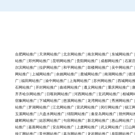
合肥网站推广
|
天津网站推广
|
北京网站推广
|
南京网站推广
|
东城网站推广
站推广
|
郑州网站推广
|
昆明网站推广
|
贵阳网站推广
|
成都网站推广
|
石家
尔滨网站推广
|
拉萨网站推广
|
和平网站推广
|
鼓楼网站推广
|
吴中网站推广
网站推广
|
上城网站推广
|
余姚网站推广
|
鹿城网站推广
|
南湖网站推广
|
德
广
|
福田网站推广
|
渝中网站推广
|
上海网站推广
|
苏州网站推广
|
西城网站
石网站推广
|
开封网站推广
|
曲靖网站推广
|
遵义网站推广
|
重庆网站推广
|
齐齐哈尔网站推广
|
日喀则网站推广
|
河西网站推广
|
玄武网站推广
|
相城网
宿豫网站推广
|
下城网站推广
|
慈溪网站推广
|
龙湾网站推广
|
秀洲网站推广
站推广
|
罗湖网站推广
|
江北网站推广
|
宣武网站推广
|
闵行网站推广
|
镇江
玉溪网站推广
|
六盘水网站推广
|
绵阳网站推广
|
秦皇岛网站推广
|
朔州网站
建邺网站推广
|
姑苏网站推广
|
句容网站推广
|
新北网站推广
|
惠山网站推广
站推广
|
嘉善网站推广
|
安吉网站推广
|
上虞网站推广
|
武义网站推广
|
江山
徐汇网站推广
|
常州网站推广
|
嘉兴网站推广
|
龙岩网站推广
|
阜阳网站推广