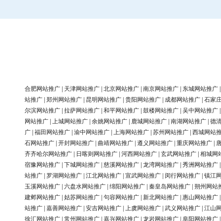
合肥网站推广
|
天津网站推广
|
北京网站推广
|
南京网站推广
|
东城网站推广
站推广
|
郑州网站推广
|
昆明网站推广
|
贵阳网站推广
|
成都网站推广
|
石家
尔滨网站推广
|
拉萨网站推广
|
和平网站推广
|
鼓楼网站推广
|
吴中网站推广
网站推广
|
上城网站推广
|
余姚网站推广
|
鹿城网站推广
|
南湖网站推广
|
德
广
|
福田网站推广
|
渝中网站推广
|
上海网站推广
|
苏州网站推广
|
西城网站
石网站推广
|
开封网站推广
|
曲靖网站推广
|
遵义网站推广
|
重庆网站推广
|
齐齐哈尔网站推广
|
日喀则网站推广
|
河西网站推广
|
玄武网站推广
|
相城网
宿豫网站推广
|
下城网站推广
|
慈溪网站推广
|
龙湾网站推广
|
秀洲网站推广
站推广
|
罗湖网站推广
|
江北网站推广
|
宣武网站推广
|
闵行网站推广
|
镇江
玉溪网站推广
|
六盘水网站推广
|
绵阳网站推广
|
秦皇岛网站推广
|
朔州网站
建邺网站推广
|
姑苏网站推广
|
句容网站推广
|
新北网站推广
|
惠山网站推广
站推广
|
嘉善网站推广
|
安吉网站推广
|
上虞网站推广
|
武义网站推广
|
江山
徐汇网站推广
|
常州网站推广
|
嘉兴网站推广
|
龙岩网站推广
|
阜阳网站推广