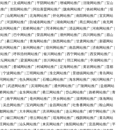
网站推广
|
文成网站推广
|
平阴网站推广
|
增城网站推广
|
涪陵网站推广
|
宝山
站推广
|
资阳网站推广
|
阿拉善盟网站推广
|
陇南网站推广
|
铁岭网站推广
|
绥
推广
|
汕尾网站推广
|
北海网站推广
|
怀化网站推广
|
南阳网站推广
|
宜宾网站
推广
|
河源网站推广
|
防城港网站推广
|
湖南网站推广
|
商丘网站推广
|
南充网
达州网站推广
|
双桥网站推广
|
菏泽网站推广
|
清远网站推广
|
河南网站推广
|
网站推广
|
巴中网站推广
|
荣昌网站推广
|
潮州网站推广
|
四川网站推广
|
眉山
推广
|
綦江网站推广
|
青海网站推广
|
陕西网站推广
|
甘肃网站推广
|
新疆网站
杭州网站推广
|
泉州网站推广
|
宿州网站推广
|
南昌网站推广
|
济南网站推广
|
网站推广
|
呼和浩特网站推广
|
银川网站推广
|
西宁网站推广
|
西安网站推广
|
金坛网站推广
|
梁溪网站推广
|
崇川网站推广
|
邗江网站推广
|
亭湖网站推广
|
网站推广
|
婺城网站推广
|
柯城网站推广
|
定海网站推广
|
黄岩网站推广
|
莲都
广
|
宁波网站推广
|
三明网站推广
|
淮北网站推广
|
景德镇网站推广
|
青岛网站
同网站推广
|
包头网站推广
|
石嘴山网站推广
|
海东网站推广
|
铜川网站推广
|
推广
|
武进网站推广
|
滨湖网站推广
|
通州网站推广
|
广陵网站推广
|
盐都网站
桥网站推广
|
金东网站推广
|
衢江网站推广
|
岱山网站推广
|
路桥网站推广
|
青
推广
|
南平网站推广
|
亳州网站推广
|
萍乡网站推广
|
淄博网站推广
|
珠海网站
广
|
吴忠网站推广
|
宝鸡网站推广
|
金昌网站推广
|
吐鲁番网站推广
|
鞍山网站
都网站推广
|
大丰网站推广
|
洪泽网站推广
|
连云网站推广
|
睢宁网站推广
|
兴
推广
|
椒江网站推广
|
缙云网站推广
|
瑶海网站推广
|
槐荫网站推广
|
黄岛网站
庄网站推广
|
汕头网站推广
|
来宾网站推广
|
衡阳网站推广
|
宜昌网站推广
|
平