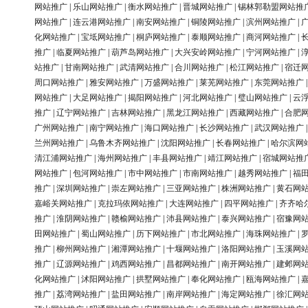
网站推广
|
乐山网站推广
|
衡水网站推广
|
晋城网站推广
|
锡林郭勒盟网站推
网站推广
|
连云港网站推广
|
南安网站推广
|
铜陵网站推广
|
滨州网站推广
|
化网站推广
|
宝坻网站推广
|
桐庐网站推广
|
泰顺网站推广
|
商河网站推广
|
推广
|
临夏网站推广
|
葫芦岛网站推广
|
大兴安岭网站推广
|
宁河网站推广
|
站推广
|
甘南网站推广
|
武清网站推广
|
合川网站推广
|
松江网站推广
|
宿迁
周口网站推广
|
雅安网站推广
|
万盛网站推广
|
莱芜网站推广
|
东莞网站推广
网站推广
|
大足网站推广
|
揭阳网站推广
|
河北网站推广
|
璧山网站推广
|
云
推广
|
辽宁网站推广
|
吉林网站推广
|
黑龙江网站推广
|
西藏网站推广
|
合肥
广州网站推广
|
南宁网站推广
|
海口网站推广
|
长沙网站推广
|
武汉网站推广
兰州网站推广
|
乌鲁木齐网站推广
|
沈阳网站推广
|
长春网站推广
|
哈尔滨网
清江浦网站推广
|
海州网站推广
|
丰县网站推广
|
靖江网站推广
|
宿城网站推
网站推广
|
包河网站推广
|
市中网站推广
|
市南网站推广
|
越秀网站推广
|
福
推广
|
深圳网站推广
|
崇左网站推广
|
三亚网站推广
|
株洲网站推广
|
黄石网
嘉峪关网站推广
|
克拉玛依网站推广
|
大连网站推广
|
四平网站推广
|
齐齐哈
推广
|
淮阴网站推广
|
赣榆网站推广
|
沛县网站推广
|
泰兴网站推广
|
宿豫网
田网站推广
|
蜀山网站推广
|
历下网站推广
|
市北网站推广
|
海珠网站推广
|
推广
|
柳州网站推广
|
湘潭网站推广
|
十堰网站推广
|
洛阳网站推广
|
玉溪网
推广
|
辽源网站推广
|
鸡西网站推广
|
昌都网站推广
|
南开网站推广
|
建邺网
化网站推广
|
沭阳网站推广
|
拱墅网站推广
|
奉化网站推广
|
瓯海网站推广
|
推广
|
荔湾网站推广
|
盐田网站推广
|
南岸网站推广
|
海定网站推广
|
徐汇网