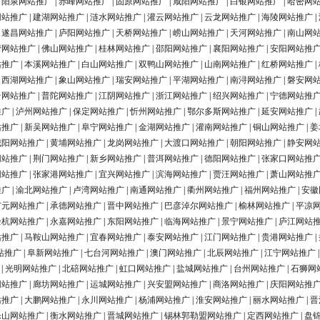
|
阳泉网站推广
|
赤峰网站推广
|
固原网站推广
|
咸阳网站推广
|
白银网站推广
|
哈密网
网站推广
|
建湖网站推广
|
涟水网站推广
|
灌云网站推广
|
云龙网站推广
|
海陵网站推广
|
|
遂昌网站推广
|
庐阳网站推广
|
天桥网站推广
|
崂山网站推广
|
天河网站推广
|
南山网
营网站推广
|
佛山网站推广
|
桂林网站推广
|
邵阳网站推广
|
襄阳网站推广
|
安阳网站推
站推广
|
本溪网站推广
|
白山网站推广
|
双鸭山网站推广
|
山南网站推广
|
红桥网站推广
|
|
西湖网站推广
|
象山网站推广
|
瑞安网站推广
|
平湖网站推广
|
南浔网站推广
|
磐安网
台网站推广
|
普陀网站推广
|
江阴网站推广
|
浙江网站推广
|
绍兴网站推广
|
宁德网站推
推广
|
泸州网站推广
|
保定网站推广
|
忻州网站推广
|
鄂尔多斯网站推广
|
延安网站推广
|
站推广
|
新吴网站推广
|
阜宁网站推广
|
金湖网站推广
|
灌南网站推广
|
铜山网站推广
|
姜
城阳网站推广
|
黄埔网站推广
|
龙岗网站推广
|
大渡口网站推广
|
朝阳网站推广
|
静安网
网站推广
|
荆门网站推广
|
新乡网站推广
|
普洱网站推广
|
德阳网站推广
|
张家口网站推
网站推广
|
张家港网站推广
|
宜兴网站推广
|
滨海网站推广
|
贾汪网站推广
|
萧山网站推
推广
|
渝北网站推广
|
卢湾网站推广
|
南通网站推广
|
衢州网站推广
|
福州网站推广
|
安徽
广元网站推广
|
承德网站推广
|
晋中网站推广
|
巴彦淖尔网站推广
|
榆林网站推广
|
平凉
余杭网站推广
|
永嘉网站推广
|
东阳网站推广
|
临海网站推广
|
景宁网站推广
|
庐江网站
站推广
|
马鞍山网站推广
|
宜春网站推广
|
泰安网站推广
|
江门网站推广
|
贵港网站推广
|
站推广
|
阜新网站推广
|
七台河网站推广
|
澳门网站推广
|
北辰网站推广
|
江宁网站推广
|
光明网站推广
|
北碚网站推广
|
虹口网站推广
|
盐城网站推广
|
台州网站推广
|
石狮网
网站推广
|
廊坊网站推广
|
运城网站推广
|
兴安盟网站推广
|
商洛网站推广
|
庆阳网站推
站推广
|
大鹏网站推广
|
永川网站推广
|
杨浦网站推广
|
淮安网站推广
|
丽水网站推广
|
晋
乐山网站推广
|
衡水网站推广
|
晋城网站推广
|
锡林郭勒盟网站推广
|
定西网站推广
|
盘