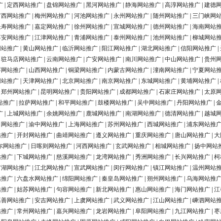
广
|
定西网站推广
|
盘锦网站推广
|
黑河网站推广
|
静海网站推广
|
高淳网站推广
|
建德
广西网站推广
|
梅州网站推广
|
河池网站推广
|
永州网站推广
|
随州网站推广
|
三门峡网
长寿网站推广
|
嘉定网站推广
|
徐州网站推广
|
宣城网站推广
|
德州网站推广
|
海南网站
淳安网站推广
|
江津网站推广
|
青浦网站推广
|
泰州网站推广
|
池州网站推广
|
柳城网站
网站推广
|
黄山网站推广
|
临沂网站推广
|
阳江网站推广
|
湖北网站推广
|
信阳网站推广
|
|
驻马店网站推广
|
云南网站推广
|
广安网站推广
|
南川网站推广
|
中山网站推广
|
贵州
浮网站推广
|
山西网站推广
|
铜梁网站推广
|
内蒙古网站推广
|
潼南网站推广
|
宁夏网站
网站推广
|
天津网站推广
|
北京网站推广
|
南京网站推广
|
东城网站推广
|
黄埔网站推广
|
|
郑州网站推广
|
昆明网站推广
|
贵阳网站推广
|
成都网站推广
|
石家庄网站推广
|
太原
站推广
|
拉萨网站推广
|
和平网站推广
|
鼓楼网站推广
|
吴中网站推广
|
丹阳网站推广
|
广
|
上城网站推广
|
余姚网站推广
|
鹿城网站推广
|
南湖网站推广
|
德清网站推广
|
越城
田网站推广
|
渝中网站推广
|
上海网站推广
|
苏州网站推广
|
西城网站推广
|
浦东网站推
站推广
|
开封网站推广
|
曲靖网站推广
|
遵义网站推广
|
重庆网站推广
|
唐山网站推广
|
大
尔网站推广
|
日喀则网站推广
|
河西网站推广
|
玄武网站推广
|
相城网站推广
|
扬中网站
站推广
|
下城网站推广
|
慈溪网站推广
|
龙湾网站推广
|
秀洲网站推广
|
长兴网站推广
|
柯
罗湖网站推广
|
江北网站推广
|
宣武网站推广
|
闵行网站推广
|
镇江网站推广
|
温州网站
站推广
|
六盘水网站推广
|
绵阳网站推广
|
秦皇岛网站推广
|
朔州网站推广
|
乌海网站推
站推广
|
姑苏网站推广
|
句容网站推广
|
新北网站推广
|
惠山网站推广
|
海门网站推广
|
江
嘉善网站推广
|
安吉网站推广
|
上虞网站推广
|
武义网站推广
|
江山网站推广
|
嵊泗网站
站推广
|
常州网站推广
|
嘉兴网站推广
|
龙岩网站推广
|
阜阳网站推广
|
九江网站推广
|
枣