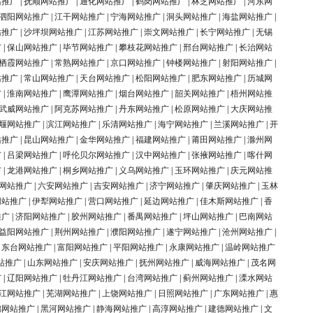
站推广
|
抚顺网站推广
|
通化网站推广
|
鹤岗网站推广
|
林芝网站推广
|
河东网
泗阳网站推广
|
江干网站推广
|
宁海网站推广
|
洞头网站推广
|
海盐网站推广
|
站推广
|
沙坪坝网站推广
|
江苏网站推广
|
崇文网站推广
|
长宁网站推广
|
无锡
广
|
保山网站推广
|
毕节网站推广
|
攀枝花网站推广
|
邢台网站推广
|
长治网站
栖霞网站推广
|
常熟网站推广
|
京口网站推广
|
钟楼网站推广
|
射阳网站推广
|
站推广
|
常山网站推广
|
天台网站推广
|
松阳网站推广
|
肥东网站推广
|
历城网
广
|
淮南网站推广
|
鹰潭网站推广
|
烟台网站推广
|
韶关网站推广
|
梧州网站推
武威网站推广
|
阿克苏网站推广
|
丹东网站推广
|
松原网站推广
|
大庆网站推
堰网站推广
|
滨江网站推广
|
乐清网站推广
|
海宁网站推广
|
兰溪网站推广
|
开
站推广
|
昆山网站推广
|
金华网站推广
|
福建网站推广
|
莆田网站推广
|
滁州网
广
|
吕梁网站推广
|
呼伦贝尔网站推广
|
汉中网站推广
|
张掖网站推广
|
喀什网
广
|
龙港网站推广
|
桐乡网站推广
|
义乌网站推广
|
玉环网站推广
|
庆元网站推
网站推广
|
六安网站推广
|
吉安网站推广
|
济宁网站推广
|
肇庆网站推广
|
玉林
网站推广
|
伊犁网站推广
|
营口网站推广
|
延边网站推广
|
佳木斯网站推广
|
香
推广
|
济阳网站推广
|
胶州网站推广
|
番禺网站推广
|
坪山网站推广
|
巴南网站
益阳网站推广
|
荆州网站推广
|
濮阳网站推广
|
遂宁网站推广
|
沧州网站推广
|
|
东台网站推广
|
富阳网站推广
|
平阳网站推广
|
永康网站推广
|
温岭网站推广
站推广
|
山东网站推广
|
安庆网站推广
|
抚州网站推广
|
威海网站推广
|
茂名网
广
|
辽阳网站推广
|
牡丹江网站推广
|
台湾网站推广
|
蓟州网站推广
|
溧水网站
江网站推广
|
芜湖网站推广
|
上饶网站推广
|
日照网站推广
|
广东网站推广
|
惠
锦网站推广
|
黑河网站推广
|
静海网站推广
|
高淳网站推广
|
建德网站推广
|
文