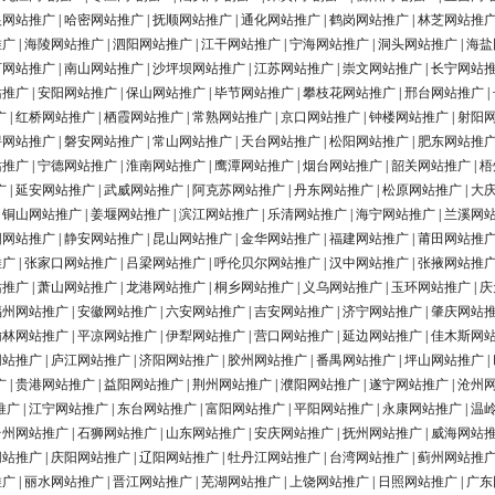
银网站推广
|
哈密网站推广
|
抚顺网站推广
|
通化网站推广
|
鹤岗网站推广
|
林芝网站推
推广
|
海陵网站推广
|
泗阳网站推广
|
江干网站推广
|
宁海网站推广
|
洞头网站推广
|
海盐
河网站推广
|
南山网站推广
|
沙坪坝网站推广
|
江苏网站推广
|
崇文网站推广
|
长宁网站
站推广
|
安阳网站推广
|
保山网站推广
|
毕节网站推广
|
攀枝花网站推广
|
邢台网站推广
|
广
|
红桥网站推广
|
栖霞网站推广
|
常熟网站推广
|
京口网站推广
|
钟楼网站推广
|
射阳
浔网站推广
|
磐安网站推广
|
常山网站推广
|
天台网站推广
|
松阳网站推广
|
肥东网站推
站推广
|
宁德网站推广
|
淮南网站推广
|
鹰潭网站推广
|
烟台网站推广
|
韶关网站推广
|
梧
广
|
延安网站推广
|
武威网站推广
|
阿克苏网站推广
|
丹东网站推广
|
松原网站推广
|
大
|
铜山网站推广
|
姜堰网站推广
|
滨江网站推广
|
乐清网站推广
|
海宁网站推广
|
兰溪网
阳网站推广
|
静安网站推广
|
昆山网站推广
|
金华网站推广
|
福建网站推广
|
莆田网站推
推广
|
张家口网站推广
|
吕梁网站推广
|
呼伦贝尔网站推广
|
汉中网站推广
|
张掖网站推
站推广
|
萧山网站推广
|
龙港网站推广
|
桐乡网站推广
|
义乌网站推广
|
玉环网站推广
|
庆
福州网站推广
|
安徽网站推广
|
六安网站推广
|
吉安网站推广
|
济宁网站推广
|
肇庆网站
榆林网站推广
|
平凉网站推广
|
伊犁网站推广
|
营口网站推广
|
延边网站推广
|
佳木斯网
网站推广
|
庐江网站推广
|
济阳网站推广
|
胶州网站推广
|
番禺网站推广
|
坪山网站推广
|
广
|
贵港网站推广
|
益阳网站推广
|
荆州网站推广
|
濮阳网站推广
|
遂宁网站推广
|
沧州
推广
|
江宁网站推广
|
东台网站推广
|
富阳网站推广
|
平阳网站推广
|
永康网站推广
|
温
台州网站推广
|
石狮网站推广
|
山东网站推广
|
安庆网站推广
|
抚州网站推广
|
威海网站
网站推广
|
庆阳网站推广
|
辽阳网站推广
|
牡丹江网站推广
|
台湾网站推广
|
蓟州网站推
推广
|
丽水网站推广
|
晋江网站推广
|
芜湖网站推广
|
上饶网站推广
|
日照网站推广
|
广东