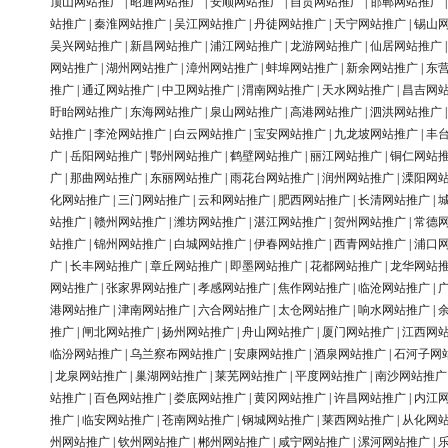
顶山网站推广
|
昭通网站推广
|
安顺网站推广
|
自贡网站推广
|
邯郸网站推广
站推广
|
秦淮网站推广
|
吴江网站推广
|
丹徒网站推广
|
天宁网站推广
|
锡山
吴兴网站推广
|
新昌网站推广
|
浦江网站推广
|
龙游网站推广
|
仙居网站推广
网站推广
|
湖州网站推广
|
漳州网站推广
|
蚌埠网站推广
|
新余网站推广
|
东
推广
|
通辽网站推广
|
中卫网站推广
|
渭南网站推广
|
天水网站推广
|
昌吉网
盱眙网站推广
|
东海网站推广
|
泉山网站推广
|
高港网站推广
|
泗洪网站推广
站推广
|
李沧网站推广
|
白云网站推广
|
宝安网站推广
|
九龙坡网站推广
|
丰
广
|
岳阳网站推广
|
鄂州网站推广
|
鹤壁网站推广
|
丽江网站推广
|
铜仁网站
广
|
那曲网站推广
|
东丽网站推广
|
雨花台网站推广
|
润州网站推广
|
溧阳网
化网站推广
|
三门网站推广
|
云和网站推广
|
肥西网站推广
|
长清网站推广
|
站推广
|
赣州网站推广
|
潍坊网站推广
|
湛江网站推广
|
贺州网站推广
|
常德
站推广
|
锦州网站推广
|
白城网站推广
|
伊春网站推广
|
西青网站推广
|
浦口
广
|
长丰网站推广
|
章丘网站推广
|
即墨网站推广
|
花都网站推广
|
龙华网站
网站推广
|
张家界网站推广
|
孝感网站推广
|
焦作网站推广
|
临沧网站推广
|
港网站推广
|
津南网站推广
|
六合网站推广
|
太仓网站推广
|
响水网站推广
|
推广
|
闸北网站推广
|
扬州网站推广
|
舟山网站推广
|
厦门网站推广
|
江西网
临汾网站推广
|
乌兰察布网站推广
|
安康网站推广
|
酒泉网站推广
|
石河子网
|
龙泉网站推广
|
巢湖网站推广
|
莱芜网站推广
|
平度网站推广
|
南沙网站推广
站推广
|
百色网站推广
|
娄底网站推广
|
黄冈网站推广
|
许昌网站推广
|
内江
推广
|
临安网站推广
|
苍南网站推广
|
钢城网站推广
|
莱西网站推广
|
从化网
州网站推广
|
钦州网站推广
|
郴州网站推广
|
咸宁网站推广
|
漯河网站推广
|