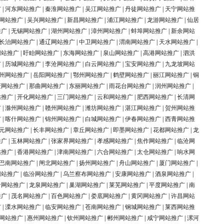
广
|
河东网站推广
|
秦淮网站推广
|
吴江网站推广
|
丹徒网站推广
|
天宁网站推
网站推广
|
吴兴网站推广
|
新昌网站推广
|
浦江网站推广
|
龙游网站推广
|
仙居
推广
|
无锡网站推广
|
湖州网站推广
|
漳州网站推广
|
蚌埠网站推广
|
新余网站
长治网站推广
|
通辽网站推广
|
中卫网站推广
|
渭南网站推广
|
天水网站推广
|
网站推广
|
盱眙网站推广
|
东海网站推广
|
泉山网站推广
|
高港网站推广
|
泗洪
广
|
历城网站推广
|
李沧网站推广
|
白云网站推广
|
宝安网站推广
|
九龙坡网站
州网站推广
|
岳阳网站推广
|
鄂州网站推广
|
鹤壁网站推广
|
丽江网站推广
|
铜
庆网站推广
|
那曲网站推广
|
东丽网站推广
|
雨花台网站推广
|
润州网站推广
|
站推广
|
开化网站推广
|
三门网站推广
|
云和网站推广
|
肥西网站推广
|
长清网
广
|
滁州网站推广
|
赣州网站推广
|
潍坊网站推广
|
湛江网站推广
|
贺州网站推
广
|
喀什网站推广
|
锦州网站推广
|
白城网站推广
|
伊春网站推广
|
西青网站推
元网站推广
|
长丰网站推广
|
章丘网站推广
|
即墨网站推广
|
花都网站推广
|
龙
推广
|
玉林网站推广
|
张家界网站推广
|
孝感网站推广
|
焦作网站推广
|
临沧网
站推广
|
香港网站推广
|
津南网站推广
|
六合网站推广
|
太仓网站推广
|
响水网
巴南网站推广
|
闸北网站推广
|
扬州网站推广
|
舟山网站推广
|
厦门网站推广
|
网站推广
|
临汾网站推广
|
乌兰察布网站推广
|
安康网站推广
|
酒泉网站推广
|
岭网站推广
|
龙泉网站推广
|
巢湖网站推广
|
莱芜网站推广
|
平度网站推广
|
南
推广
|
茂名网站推广
|
百色网站推广
|
娄底网站推广
|
黄冈网站推广
|
许昌网站
广
|
溧水网站推广
|
临安网站推广
|
苍南网站推广
|
钢城网站推广
|
莱西网站推
网站推广
|
惠州网站推广
|
钦州网站推广
|
郴州网站推广
|
咸宁网站推广
|
漯河