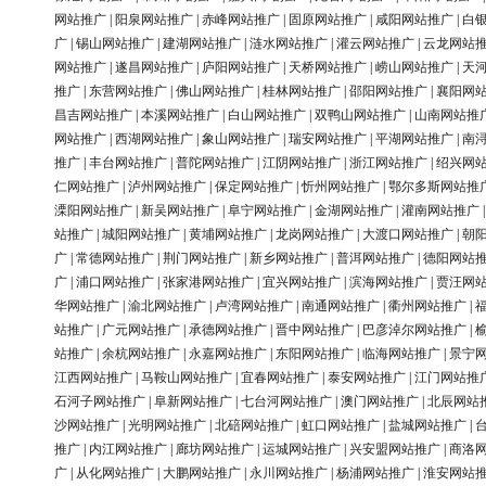
网站推广
|
阳泉网站推广
|
赤峰网站推广
|
固原网站推广
|
咸阳网站推广
|
白
广
|
锡山网站推广
|
建湖网站推广
|
涟水网站推广
|
灌云网站推广
|
云龙网站
网站推广
|
遂昌网站推广
|
庐阳网站推广
|
天桥网站推广
|
崂山网站推广
|
天
推广
|
东营网站推广
|
佛山网站推广
|
桂林网站推广
|
邵阳网站推广
|
襄阳网
昌吉网站推广
|
本溪网站推广
|
白山网站推广
|
双鸭山网站推广
|
山南网站推
网站推广
|
西湖网站推广
|
象山网站推广
|
瑞安网站推广
|
平湖网站推广
|
南
推广
|
丰台网站推广
|
普陀网站推广
|
江阴网站推广
|
浙江网站推广
|
绍兴网
仁网站推广
|
泸州网站推广
|
保定网站推广
|
忻州网站推广
|
鄂尔多斯网站推
溧阳网站推广
|
新吴网站推广
|
阜宁网站推广
|
金湖网站推广
|
灌南网站推广
站推广
|
城阳网站推广
|
黄埔网站推广
|
龙岗网站推广
|
大渡口网站推广
|
朝
广
|
常德网站推广
|
荆门网站推广
|
新乡网站推广
|
普洱网站推广
|
德阳网站
广
|
浦口网站推广
|
张家港网站推广
|
宜兴网站推广
|
滨海网站推广
|
贾汪网
华网站推广
|
渝北网站推广
|
卢湾网站推广
|
南通网站推广
|
衢州网站推广
|
站推广
|
广元网站推广
|
承德网站推广
|
晋中网站推广
|
巴彦淖尔网站推广
|
站推广
|
余杭网站推广
|
永嘉网站推广
|
东阳网站推广
|
临海网站推广
|
景宁
江西网站推广
|
马鞍山网站推广
|
宜春网站推广
|
泰安网站推广
|
江门网站推
石河子网站推广
|
阜新网站推广
|
七台河网站推广
|
澳门网站推广
|
北辰网站
沙网站推广
|
光明网站推广
|
北碚网站推广
|
虹口网站推广
|
盐城网站推广
|
推广
|
内江网站推广
|
廊坊网站推广
|
运城网站推广
|
兴安盟网站推广
|
商洛
广
|
从化网站推广
|
大鹏网站推广
|
永川网站推广
|
杨浦网站推广
|
淮安网站