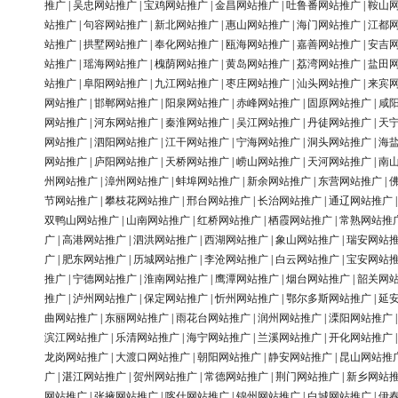
推广
|
吴忠网站推广
|
宝鸡网站推广
|
金昌网站推广
|
吐鲁番网站推广
|
鞍山
站推广
|
句容网站推广
|
新北网站推广
|
惠山网站推广
|
海门网站推广
|
江都
站推广
|
拱墅网站推广
|
奉化网站推广
|
瓯海网站推广
|
嘉善网站推广
|
安吉
站推广
|
瑶海网站推广
|
槐荫网站推广
|
黄岛网站推广
|
荔湾网站推广
|
盐田
站推广
|
阜阳网站推广
|
九江网站推广
|
枣庄网站推广
|
汕头网站推广
|
来宾
网站推广
|
邯郸网站推广
|
阳泉网站推广
|
赤峰网站推广
|
固原网站推广
|
咸
网站推广
|
河东网站推广
|
秦淮网站推广
|
吴江网站推广
|
丹徒网站推广
|
天
网站推广
|
泗阳网站推广
|
江干网站推广
|
宁海网站推广
|
洞头网站推广
|
海
网站推广
|
庐阳网站推广
|
天桥网站推广
|
崂山网站推广
|
天河网站推广
|
南
州网站推广
|
漳州网站推广
|
蚌埠网站推广
|
新余网站推广
|
东营网站推广
|
节网站推广
|
攀枝花网站推广
|
邢台网站推广
|
长治网站推广
|
通辽网站推广
双鸭山网站推广
|
山南网站推广
|
红桥网站推广
|
栖霞网站推广
|
常熟网站推
广
|
高港网站推广
|
泗洪网站推广
|
西湖网站推广
|
象山网站推广
|
瑞安网站
广
|
肥东网站推广
|
历城网站推广
|
李沧网站推广
|
白云网站推广
|
宝安网站
推广
|
宁德网站推广
|
淮南网站推广
|
鹰潭网站推广
|
烟台网站推广
|
韶关网
推广
|
泸州网站推广
|
保定网站推广
|
忻州网站推广
|
鄂尔多斯网站推广
|
延
曲网站推广
|
东丽网站推广
|
雨花台网站推广
|
润州网站推广
|
溧阳网站推广
滨江网站推广
|
乐清网站推广
|
海宁网站推广
|
兰溪网站推广
|
开化网站推广
龙岗网站推广
|
大渡口网站推广
|
朝阳网站推广
|
静安网站推广
|
昆山网站推
广
|
湛江网站推广
|
贺州网站推广
|
常德网站推广
|
荆门网站推广
|
新乡网站
网站推广
|
张掖网站推广
|
喀什网站推广
|
锦州网站推广
|
白城网站推广
|
伊