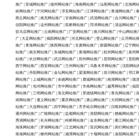
推广
|
宣城网站推广
|
德州网站推广
|
海南网站推广
|
汕尾网站推广
|
北海网
岭网站推广
|
宁河网站推广
|
淳安网站推广
|
江津网站推广
|
青浦网站推广
|
商丘网站推广
|
南充网站推广
|
甘南网站推广
|
武清网站推广
|
合川网站推广
信阳网站推广
|
达州网站推广
|
双桥网站推广
|
菏泽网站推广
|
清远网站推广
驻马店网站推广
|
云南网站推广
|
广安网站推广
|
南川网站推广
|
中山网站推
广
|
大足网站推广
|
揭阳网站推广
|
河北网站推广
|
璧山网站推广
|
云浮网站
推广
|
青海网站推广
|
陕西网站推广
|
甘肃网站推广
|
新疆网站推广
|
辽宁网
站推广
|
南京网站推广
|
东城网站推广
|
黄埔网站推广
|
杭州网站推广
|
泉州
站推广
|
长沙网站推广
|
武汉网站推广
|
郑州网站推广
|
昆明网站推广
|
贵阳
西宁网站推广
|
西安网站推广
|
兰州网站推广
|
乌鲁木齐网站推广
|
沈阳网站
站推广
|
丹阳网站推广
|
金坛网站推广
|
梁溪网站推广
|
崇川网站推广
|
邗江
网站推广
|
上城网站推广
|
余姚网站推广
|
鹿城网站推广
|
南湖网站推广
|
德
网站推广
|
包河网站推广
|
市中网站推广
|
市南网站推广
|
越秀网站推广
|
福
网站推广
|
三明网站推广
|
淮北网站推广
|
景德镇网站推广
|
青岛网站推广
|
靖网站推广
|
遵义网站推广
|
重庆网站推广
|
唐山网站推广
|
大同网站推广
|
站推广
|
大连网站推广
|
四平网站推广
|
齐齐哈尔网站推广
|
日喀则网站推广
通州网站推广
|
广陵网站推广
|
盐都网站推广
|
淮阴网站推广
|
赣榆网站推广
秀洲网站推广
|
长兴网站推广
|
柯桥网站推广
|
金东网站推广
|
衢江网站推广
海珠网站推广
|
罗湖网站推广
|
江北网站推广
|
宣武网站推广
|
闵行网站推广
珠海网站推广
|
柳州网站推广
|
湘潭网站推广
|
十堰网站推广
|
洛阳网站推广