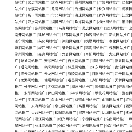
站推广
|
武进网站推广
|
滨湖网站推广
|
通州网站推广
|
广陵网站推广
|
盐都
站推广
|
慈溪网站推广
|
龙湾网站推广
|
秀洲网站推广
|
长兴网站推广
|
柯桥
站推广
|
历下网站推广
|
市北网站推广
|
海珠网站推广
|
罗湖网站推广
|
江北
站推广
|
萍乡网站推广
|
淄博网站推广
|
珠海网站推广
|
柳州网站推广
|
湘潭
岛网站推广
|
朔州网站推广
|
乌海网站推广
|
吴忠网站推广
|
宝鸡网站推广
|
南开网站推广
|
建邺网站推广
|
姑苏网站推广
|
句容网站推广
|
新北网站推广
睢宁网站推广
|
兴化网站推广
|
沭阳网站推广
|
拱墅网站推广
|
奉化网站推广
嵊泗网站推广
|
椒江网站推广
|
缙云网站推广
|
瑶海网站推广
|
槐荫网站推广
常州网站推广
|
嘉兴网站推广
|
龙岩网站推广
|
阜阳网站推广
|
九江网站推广
广
|
昭通网站推广
|
安顺网站推广
|
自贡网站推广
|
邯郸网站推广
|
阳泉网站
广
|
通化网站推广
|
鹤岗网站推广
|
林芝网站推广
|
河东网站推广
|
秦淮网站
广
|
灌云网站推广
|
云龙网站推广
|
海陵网站推广
|
泗阳网站推广
|
江干网站
广
|
龙游网站推广
|
仙居网站推广
|
遂昌网站推广
|
庐阳网站推广
|
天桥网站
推广
|
长宁网站推广
|
无锡网站推广
|
湖州网站推广
|
漳州网站推广
|
蚌埠网
推广
|
安阳网站推广
|
保山网站推广
|
毕节网站推广
|
攀枝花网站推广
|
邢台
站推广
|
本溪网站推广
|
白山网站推广
|
双鸭山网站推广
|
山南网站推广
|
红
网站推广
|
东海网站推广
|
泉山网站推广
|
高港网站推广
|
泗洪网站推广
|
西
网站推广
|
天台网站推广
|
松阳网站推广
|
肥东网站推广
|
历城网站推广
|
李
阴网站推广
|
浙江网站推广
|
绍兴网站推广
|
宁德网站推广
|
淮南网站推广
|
壁网站推广
|
丽江网站推广
|
铜仁网站推广
|
泸州网站推广
|
保定网站推广
|