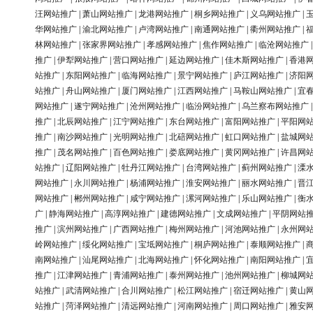
汪网站推广
|
萧山网站推广
|
龙港网站推广
|
桐乡网站推广
|
义乌网站推广
|
华网站推广
|
渝北网站推广
|
卢湾网站推广
|
南通网站推广
|
衢州网站推广
|
林网站推广
|
张家界网站推广
|
孝感网站推广
|
焦作网站推广
|
临沧网站推广
推广
|
伊犁网站推广
|
营口网站推广
|
延边网站推广
|
佳木斯网站推广
|
香港
站推广
|
东阳网站推广
|
临海网站推广
|
景宁网站推广
|
庐江网站推广
|
济阳
站推广
|
舟山网站推广
|
厦门网站推广
|
江西网站推广
|
马鞍山网站推广
|
宜
网站推广
|
遂宁网站推广
|
沧州网站推广
|
临汾网站推广
|
乌兰察布网站推广
推广
|
北辰网站推广
|
江宁网站推广
|
东台网站推广
|
富阳网站推广
|
平阳网
推广
|
南沙网站推广
|
光明网站推广
|
北碚网站推广
|
虹口网站推广
|
盐城网
推广
|
茂名网站推广
|
百色网站推广
|
娄底网站推广
|
黄冈网站推广
|
许昌网
站推广
|
辽阳网站推广
|
牡丹江网站推广
|
台湾网站推广
|
蓟州网站推广
|
溧
网站推广
|
永川网站推广
|
杨浦网站推广
|
淮安网站推广
|
丽水网站推广
|
晋
网站推广
|
郴州网站推广
|
咸宁网站推广
|
漯河网站推广
|
乐山网站推广
|
衡
广
|
静海网站推广
|
高淳网站推广
|
建德网站推广
|
文成网站推广
|
平阴网站
推广
|
滨州网站推广
|
广西网站推广
|
梅州网站推广
|
河池网站推广
|
永州网
岭网站推广
|
绥化网站推广
|
宝坻网站推广
|
桐庐网站推广
|
泰顺网站推广
|
南网站推广
|
汕尾网站推广
|
北海网站推广
|
怀化网站推广
|
南阳网站推广
|
推广
|
江津网站推广
|
青浦网站推广
|
泰州网站推广
|
池州网站推广
|
柳城网
站推广
|
武清网站推广
|
合川网站推广
|
松江网站推广
|
宿迁网站推广
|
黄山
站推广
|
菏泽网站推广
|
清远网站推广
|
河南网站推广
|
周口网站推广
|
雅安