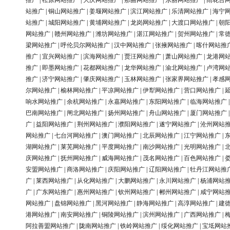
推广
|
松原网站推广
|
大庆网站推广
|
那曲网站推广
|
东丽网站推广
|
雨花台
站推广
|
铜山网站推广
|
姜堰网站推广
|
滨江网站推广
|
乐清网站推广
|
海宁
站推广
|
城阳网站推广
|
黄埔网站推广
|
龙岗网站推广
|
大渡口网站推广
|
朝
网站推广
|
赣州网站推广
|
潍坊网站推广
|
湛江网站推广
|
贺州网站推广
|
常
梁网站推广
|
呼伦贝尔网站推广
|
汉中网站推广
|
张掖网站推广
|
喀什网站推
推广
|
宜兴网站推广
|
滨海网站推广
|
贾汪网站推广
|
萧山网站推广
|
龙港网
推广
|
即墨网站推广
|
花都网站推广
|
龙华网站推广
|
渝北网站推广
|
卢湾网
推广
|
济宁网站推广
|
肇庆网站推广
|
玉林网站推广
|
张家界网站推广
|
孝感
尔网站推广
|
榆林网站推广
|
平凉网站推广
|
伊犁网站推广
|
营口网站推广
|
响水网站推广
|
余杭网站推广
|
永嘉网站推广
|
东阳网站推广
|
临海网站推广
巴南网站推广
|
闸北网站推广
|
扬州网站推广
|
舟山网站推广
|
厦门网站推广
广
|
益阳网站推广
|
荆州网站推广
|
濮阳网站推广
|
遂宁网站推广
|
沧州网站
网站推广
|
七台河网站推广
|
澳门网站推广
|
北辰网站推广
|
江宁网站推广
|
湖网站推广
|
莱芜网站推广
|
平度网站推广
|
南沙网站推广
|
光明网站推广
|
庆网站推广
|
抚州网站推广
|
威海网站推广
|
茂名网站推广
|
百色网站推广
|
安盟网站推广
|
商洛网站推广
|
庆阳网站推广
|
辽阳网站推广
|
牡丹江网站推
广
|
莱西网站推广
|
从化网站推广
|
大鹏网站推广
|
永川网站推广
|
杨浦网站
广
|
广东网站推广
|
惠州网站推广
|
钦州网站推广
|
郴州网站推广
|
咸宁网站
网站推广
|
盘锦网站推广
|
黑河网站推广
|
静海网站推广
|
高淳网站推广
|
建
港网站推广
|
南安网站推广
|
铜陵网站推广
|
滨州网站推广
|
广西网站推广
|
阿拉善盟网站推广
|
陇南网站推广
|
铁岭网站推广
|
绥化网站推广
|
宝坻网站