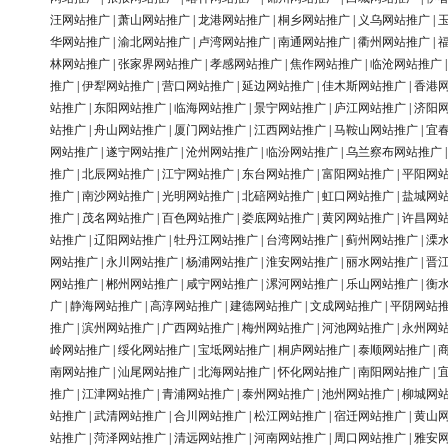
汪网站推广
|
萧山网站推广
|
龙港网站推广
|
桐乡网站推广
|
义乌网站推广
|
华网站推广
|
渝北网站推广
|
卢湾网站推广
|
南通网站推广
|
衢州网站推广
|
林网站推广
|
张家界网站推广
|
孝感网站推广
|
焦作网站推广
|
临沧网站推广
推广
|
伊犁网站推广
|
营口网站推广
|
延边网站推广
|
佳木斯网站推广
|
香港
站推广
|
东阳网站推广
|
临海网站推广
|
景宁网站推广
|
庐江网站推广
|
济阳
站推广
|
舟山网站推广
|
厦门网站推广
|
江西网站推广
|
马鞍山网站推广
|
宜
网站推广
|
遂宁网站推广
|
沧州网站推广
|
临汾网站推广
|
乌兰察布网站推广
推广
|
北辰网站推广
|
江宁网站推广
|
东台网站推广
|
富阳网站推广
|
平阳网
推广
|
南沙网站推广
|
光明网站推广
|
北碚网站推广
|
虹口网站推广
|
盐城网
推广
|
茂名网站推广
|
百色网站推广
|
娄底网站推广
|
黄冈网站推广
|
许昌网
站推广
|
辽阳网站推广
|
牡丹江网站推广
|
台湾网站推广
|
蓟州网站推广
|
溧
网站推广
|
永川网站推广
|
杨浦网站推广
|
淮安网站推广
|
丽水网站推广
|
晋
网站推广
|
郴州网站推广
|
咸宁网站推广
|
漯河网站推广
|
乐山网站推广
|
衡
广
|
静海网站推广
|
高淳网站推广
|
建德网站推广
|
文成网站推广
|
平阴网站
推广
|
滨州网站推广
|
广西网站推广
|
梅州网站推广
|
河池网站推广
|
永州网
岭网站推广
|
绥化网站推广
|
宝坻网站推广
|
桐庐网站推广
|
泰顺网站推广
|
南网站推广
|
汕尾网站推广
|
北海网站推广
|
怀化网站推广
|
南阳网站推广
|
推广
|
江津网站推广
|
青浦网站推广
|
泰州网站推广
|
池州网站推广
|
柳城网
站推广
|
武清网站推广
|
合川网站推广
|
松江网站推广
|
宿迁网站推广
|
黄山
站推广
|
菏泽网站推广
|
清远网站推广
|
河南网站推广
|
周口网站推广
|
雅安