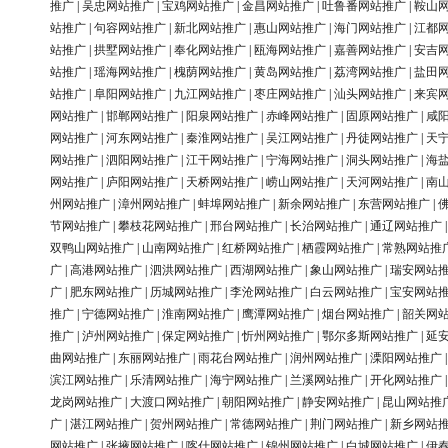
推广
|
吴忠网站推广
|
宝鸡网站推广
|
金昌网站推广
|
吐鲁番网站推广
|
鞍山
站推广
|
句容网站推广
|
新北网站推广
|
惠山网站推广
|
海门网站推广
|
江都
站推广
|
拱墅网站推广
|
奉化网站推广
|
瓯海网站推广
|
嘉善网站推广
|
安吉
站推广
|
瑶海网站推广
|
槐荫网站推广
|
黄岛网站推广
|
荔湾网站推广
|
盐田
站推广
|
阜阳网站推广
|
九江网站推广
|
枣庄网站推广
|
汕头网站推广
|
来宾
网站推广
|
邯郸网站推广
|
阳泉网站推广
|
赤峰网站推广
|
固原网站推广
|
咸
网站推广
|
河东网站推广
|
秦淮网站推广
|
吴江网站推广
|
丹徒网站推广
|
天
网站推广
|
泗阳网站推广
|
江干网站推广
|
宁海网站推广
|
洞头网站推广
|
海
网站推广
|
庐阳网站推广
|
天桥网站推广
|
崂山网站推广
|
天河网站推广
|
南
州网站推广
|
漳州网站推广
|
蚌埠网站推广
|
新余网站推广
|
东营网站推广
|
节网站推广
|
攀枝花网站推广
|
邢台网站推广
|
长治网站推广
|
通辽网站推广
双鸭山网站推广
|
山南网站推广
|
红桥网站推广
|
栖霞网站推广
|
常熟网站推
广
|
高港网站推广
|
泗洪网站推广
|
西湖网站推广
|
象山网站推广
|
瑞安网站
广
|
肥东网站推广
|
历城网站推广
|
李沧网站推广
|
白云网站推广
|
宝安网站
推广
|
宁德网站推广
|
淮南网站推广
|
鹰潭网站推广
|
烟台网站推广
|
韶关网
推广
|
泸州网站推广
|
保定网站推广
|
忻州网站推广
|
鄂尔多斯网站推广
|
延
曲网站推广
|
东丽网站推广
|
雨花台网站推广
|
润州网站推广
|
溧阳网站推广
滨江网站推广
|
乐清网站推广
|
海宁网站推广
|
兰溪网站推广
|
开化网站推广
龙岗网站推广
|
大渡口网站推广
|
朝阳网站推广
|
静安网站推广
|
昆山网站推
广
|
湛江网站推广
|
贺州网站推广
|
常德网站推广
|
荆门网站推广
|
新乡网站
网站推广
|
张掖网站推广
|
喀什网站推广
|
锦州网站推广
|
白城网站推广
|
伊