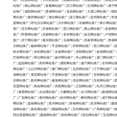
推广
|
松原网站推广
|
大庆网站推广
|
那曲网站推广
|
东丽网站推广
|
雨花台
站推广
|
铜山网站推广
|
姜堰网站推广
|
滨江网站推广
|
乐清网站推广
|
海宁
站推广
|
城阳网站推广
|
黄埔网站推广
|
龙岗网站推广
|
大渡口网站推广
|
朝
网站推广
|
赣州网站推广
|
潍坊网站推广
|
湛江网站推广
|
贺州网站推广
|
常
梁网站推广
|
呼伦贝尔网站推广
|
汉中网站推广
|
张掖网站推广
|
喀什网站推
推广
|
宜兴网站推广
|
滨海网站推广
|
贾汪网站推广
|
萧山网站推广
|
龙港网
推广
|
即墨网站推广
|
花都网站推广
|
龙华网站推广
|
渝北网站推广
|
卢湾网
推广
|
济宁网站推广
|
肇庆网站推广
|
玉林网站推广
|
张家界网站推广
|
孝感
尔网站推广
|
榆林网站推广
|
平凉网站推广
|
伊犁网站推广
|
营口网站推广
|
响水网站推广
|
余杭网站推广
|
永嘉网站推广
|
东阳网站推广
|
临海网站推广
巴南网站推广
|
闸北网站推广
|
扬州网站推广
|
舟山网站推广
|
厦门网站推广
广
|
益阳网站推广
|
荆州网站推广
|
濮阳网站推广
|
遂宁网站推广
|
沧州网站
网站推广
|
七台河网站推广
|
澳门网站推广
|
北辰网站推广
|
江宁网站推广
|
湖网站推广
|
莱芜网站推广
|
平度网站推广
|
南沙网站推广
|
光明网站推广
|
庆网站推广
|
抚州网站推广
|
威海网站推广
|
茂名网站推广
|
百色网站推广
|
安盟网站推广
|
商洛网站推广
|
庆阳网站推广
|
辽阳网站推广
|
牡丹江网站推
广
|
莱西网站推广
|
从化网站推广
|
大鹏网站推广
|
永川网站推广
|
杨浦网站
广
|
广东网站推广
|
惠州网站推广
|
钦州网站推广
|
郴州网站推广
|
咸宁网站
网站推广
|
盘锦网站推广
|
黑河网站推广
|
静海网站推广
|
高淳网站推广
|
建
港网站推广
|
南安网站推广
|
铜陵网站推广
|
滨州网站推广
|
广西网站推广
|
阿拉善盟网站推广
|
陇南网站推广
|
铁岭网站推广
|
绥化网站推广
|
宝坻网站