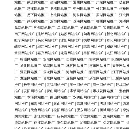
站推广
|
武进网站推广
|
滨湖网站推广
|
通州网站推广
|
广陵网站推广
|
盐都
站推广
|
慈溪网站推广
|
龙湾网站推广
|
秀洲网站推广
|
长兴网站推广
|
柯桥
站推广
|
历下网站推广
|
市北网站推广
|
海珠网站推广
|
罗湖网站推广
|
江北
站推广
|
萍乡网站推广
|
淄博网站推广
|
珠海网站推广
|
柳州网站推广
|
湘潭
岛网站推广
|
朔州网站推广
|
乌海网站推广
|
吴忠网站推广
|
宝鸡网站推广
|
南开网站推广
|
建邺网站推广
|
姑苏网站推广
|
句容网站推广
|
新北网站推广
睢宁网站推广
|
兴化网站推广
|
沭阳网站推广
|
拱墅网站推广
|
奉化网站推广
嵊泗网站推广
|
椒江网站推广
|
缙云网站推广
|
瑶海网站推广
|
槐荫网站推广
常州网站推广
|
嘉兴网站推广
|
龙岩网站推广
|
阜阳网站推广
|
九江网站推广
广
|
昭通网站推广
|
安顺网站推广
|
自贡网站推广
|
邯郸网站推广
|
阳泉网站
广
|
通化网站推广
|
鹤岗网站推广
|
林芝网站推广
|
河东网站推广
|
秦淮网站
广
|
灌云网站推广
|
云龙网站推广
|
海陵网站推广
|
泗阳网站推广
|
江干网站
广
|
龙游网站推广
|
仙居网站推广
|
遂昌网站推广
|
庐阳网站推广
|
天桥网站
推广
|
长宁网站推广
|
无锡网站推广
|
湖州网站推广
|
漳州网站推广
|
蚌埠网
推广
|
安阳网站推广
|
保山网站推广
|
毕节网站推广
|
攀枝花网站推广
|
邢台
站推广
|
本溪网站推广
|
白山网站推广
|
双鸭山网站推广
|
山南网站推广
|
红
网站推广
|
东海网站推广
|
泉山网站推广
|
高港网站推广
|
泗洪网站推广
|
西
网站推广
|
天台网站推广
|
松阳网站推广
|
肥东网站推广
|
历城网站推广
|
李
阴网站推广
|
浙江网站推广
|
绍兴网站推广
|
宁德网站推广
|
淮南网站推广
|
壁网站推广
|
丽江网站推广
|
铜仁网站推广
|
泸州网站推广
|
保定网站推广
|