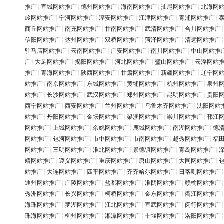
推广
|
宣城网站推广
|
德州网站推广
|
海南网站推广
|
汕尾网站推广
|
北海网
岭网站推广
|
宁河网站推广
|
淳安网站推广
|
江津网站推广
|
青浦网站推广
|
商丘网站推广
|
南充网站推广
|
甘南网站推广
|
武清网站推广
|
合川网站推广
信阳网站推广
|
达州网站推广
|
双桥网站推广
|
菏泽网站推广
|
清远网站推广
驻马店网站推广
|
云南网站推广
|
广安网站推广
|
南川网站推广
|
中山网站推
广
|
大足网站推广
|
揭阳网站推广
|
河北网站推广
|
璧山网站推广
|
云浮网站
推广
|
青海网站推广
|
陕西网站推广
|
甘肃网站推广
|
新疆网站推广
|
辽宁网
站推广
|
南京网站推广
|
东城网站推广
|
黄埔网站推广
|
杭州网站推广
|
泉州
站推广
|
长沙网站推广
|
武汉网站推广
|
郑州网站推广
|
昆明网站推广
|
贵阳
西宁网站推广
|
西安网站推广
|
兰州网站推广
|
乌鲁木齐网站推广
|
沈阳网站
站推广
|
丹阳网站推广
|
金坛网站推广
|
梁溪网站推广
|
崇川网站推广
|
邗江
网站推广
|
上城网站推广
|
余姚网站推广
|
鹿城网站推广
|
南湖网站推广
|
德
网站推广
|
包河网站推广
|
市中网站推广
|
市南网站推广
|
越秀网站推广
|
福
网站推广
|
三明网站推广
|
淮北网站推广
|
景德镇网站推广
|
青岛网站推广
|
靖网站推广
|
遵义网站推广
|
重庆网站推广
|
唐山网站推广
|
大同网站推广
|
站推广
|
大连网站推广
|
四平网站推广
|
齐齐哈尔网站推广
|
日喀则网站推广
通州网站推广
|
广陵网站推广
|
盐都网站推广
|
淮阴网站推广
|
赣榆网站推广
秀洲网站推广
|
长兴网站推广
|
柯桥网站推广
|
金东网站推广
|
衢江网站推广
海珠网站推广
|
罗湖网站推广
|
江北网站推广
|
宣武网站推广
|
闵行网站推广
珠海网站推广
|
柳州网站推广
|
湘潭网站推广
|
十堰网站推广
|
洛阳网站推广