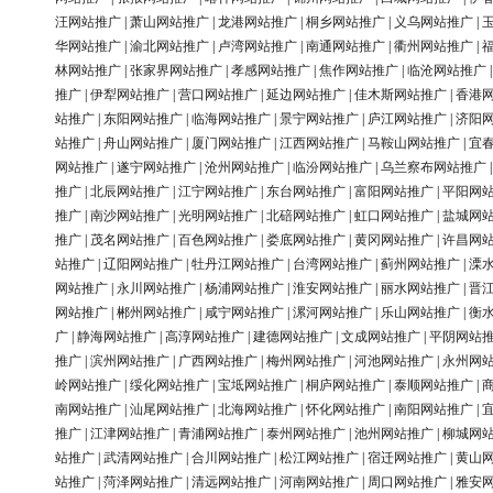
汪网站推广
|
萧山网站推广
|
龙港网站推广
|
桐乡网站推广
|
义乌网站推广
|
华网站推广
|
渝北网站推广
|
卢湾网站推广
|
南通网站推广
|
衢州网站推广
|
林网站推广
|
张家界网站推广
|
孝感网站推广
|
焦作网站推广
|
临沧网站推广
推广
|
伊犁网站推广
|
营口网站推广
|
延边网站推广
|
佳木斯网站推广
|
香港
站推广
|
东阳网站推广
|
临海网站推广
|
景宁网站推广
|
庐江网站推广
|
济阳
站推广
|
舟山网站推广
|
厦门网站推广
|
江西网站推广
|
马鞍山网站推广
|
宜
网站推广
|
遂宁网站推广
|
沧州网站推广
|
临汾网站推广
|
乌兰察布网站推广
推广
|
北辰网站推广
|
江宁网站推广
|
东台网站推广
|
富阳网站推广
|
平阳网
推广
|
南沙网站推广
|
光明网站推广
|
北碚网站推广
|
虹口网站推广
|
盐城网
推广
|
茂名网站推广
|
百色网站推广
|
娄底网站推广
|
黄冈网站推广
|
许昌网
站推广
|
辽阳网站推广
|
牡丹江网站推广
|
台湾网站推广
|
蓟州网站推广
|
溧
网站推广
|
永川网站推广
|
杨浦网站推广
|
淮安网站推广
|
丽水网站推广
|
晋
网站推广
|
郴州网站推广
|
咸宁网站推广
|
漯河网站推广
|
乐山网站推广
|
衡
广
|
静海网站推广
|
高淳网站推广
|
建德网站推广
|
文成网站推广
|
平阴网站
推广
|
滨州网站推广
|
广西网站推广
|
梅州网站推广
|
河池网站推广
|
永州网
岭网站推广
|
绥化网站推广
|
宝坻网站推广
|
桐庐网站推广
|
泰顺网站推广
|
南网站推广
|
汕尾网站推广
|
北海网站推广
|
怀化网站推广
|
南阳网站推广
|
推广
|
江津网站推广
|
青浦网站推广
|
泰州网站推广
|
池州网站推广
|
柳城网
站推广
|
武清网站推广
|
合川网站推广
|
松江网站推广
|
宿迁网站推广
|
黄山
站推广
|
菏泽网站推广
|
清远网站推广
|
河南网站推广
|
周口网站推广
|
雅安