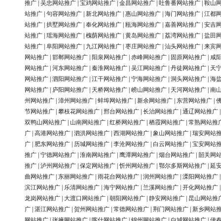
推广
|
吴忠网站推广
|
宝鸡网站推广
|
金昌网站推广
|
吐鲁番网站推广
|
鞍山
站推广
|
句容网站推广
|
新北网站推广
|
惠山网站推广
|
海门网站推广
|
江都
站推广
|
拱墅网站推广
|
奉化网站推广
|
瓯海网站推广
|
嘉善网站推广
|
安吉
站推广
|
瑶海网站推广
|
槐荫网站推广
|
黄岛网站推广
|
荔湾网站推广
|
盐田
站推广
|
阜阳网站推广
|
九江网站推广
|
枣庄网站推广
|
汕头网站推广
|
来宾
网站推广
|
邯郸网站推广
|
阳泉网站推广
|
赤峰网站推广
|
固原网站推广
|
咸
网站推广
|
河东网站推广
|
秦淮网站推广
|
吴江网站推广
|
丹徒网站推广
|
天
网站推广
|
泗阳网站推广
|
江干网站推广
|
宁海网站推广
|
洞头网站推广
|
海
网站推广
|
庐阳网站推广
|
天桥网站推广
|
崂山网站推广
|
天河网站推广
|
南
州网站推广
|
漳州网站推广
|
蚌埠网站推广
|
新余网站推广
|
东营网站推广
|
节网站推广
|
攀枝花网站推广
|
邢台网站推广
|
长治网站推广
|
通辽网站推广
双鸭山网站推广
|
山南网站推广
|
红桥网站推广
|
栖霞网站推广
|
常熟网站推
广
|
高港网站推广
|
泗洪网站推广
|
西湖网站推广
|
象山网站推广
|
瑞安网站
广
|
肥东网站推广
|
历城网站推广
|
李沧网站推广
|
白云网站推广
|
宝安网站
推广
|
宁德网站推广
|
淮南网站推广
|
鹰潭网站推广
|
烟台网站推广
|
韶关网
推广
|
泸州网站推广
|
保定网站推广
|
忻州网站推广
|
鄂尔多斯网站推广
|
延
曲网站推广
|
东丽网站推广
|
雨花台网站推广
|
润州网站推广
|
溧阳网站推广
滨江网站推广
|
乐清网站推广
|
海宁网站推广
|
兰溪网站推广
|
开化网站推广
龙岗网站推广
|
大渡口网站推广
|
朝阳网站推广
|
静安网站推广
|
昆山网站推
广
|
湛江网站推广
|
贺州网站推广
|
常德网站推广
|
荆门网站推广
|
新乡网站
网站推广
|
张掖网站推广
|
喀什网站推广
|
锦州网站推广
|
白城网站推广
|
伊