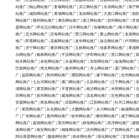
推广
|
松原网站推广
|
大庆网站推广
|
那曲网站推广
|
东丽网站推广
|
雨花台
站推广
|
铜山网站推广
|
姜堰网站推广
|
滨江网站推广
|
乐清网站推广
|
海宁
站推广
|
城阳网站推广
|
黄埔网站推广
|
龙岗网站推广
|
大渡口网站推广
|
朝
网站推广
|
赣州网站推广
|
潍坊网站推广
|
湛江网站推广
|
贺州网站推广
|
常
梁网站推广
|
呼伦贝尔网站推广
|
汉中网站推广
|
张掖网站推广
|
喀什网站推
推广
|
宜兴网站推广
|
滨海网站推广
|
贾汪网站推广
|
萧山网站推广
|
龙港网
推广
|
即墨网站推广
|
花都网站推广
|
龙华网站推广
|
渝北网站推广
|
卢湾网
推广
|
济宁网站推广
|
肇庆网站推广
|
玉林网站推广
|
张家界网站推广
|
孝感
尔网站推广
|
榆林网站推广
|
平凉网站推广
|
伊犁网站推广
|
营口网站推广
|
响水网站推广
|
余杭网站推广
|
永嘉网站推广
|
东阳网站推广
|
临海网站推广
巴南网站推广
|
闸北网站推广
|
扬州网站推广
|
舟山网站推广
|
厦门网站推广
广
|
益阳网站推广
|
荆州网站推广
|
濮阳网站推广
|
遂宁网站推广
|
沧州网站
网站推广
|
七台河网站推广
|
澳门网站推广
|
北辰网站推广
|
江宁网站推广
|
湖网站推广
|
莱芜网站推广
|
平度网站推广
|
南沙网站推广
|
光明网站推广
|
庆网站推广
|
抚州网站推广
|
威海网站推广
|
茂名网站推广
|
百色网站推广
|
安盟网站推广
|
商洛网站推广
|
庆阳网站推广
|
辽阳网站推广
|
牡丹江网站推
广
|
莱西网站推广
|
从化网站推广
|
大鹏网站推广
|
永川网站推广
|
杨浦网站
广
|
广东网站推广
|
惠州网站推广
|
钦州网站推广
|
郴州网站推广
|
咸宁网站
网站推广
|
盘锦网站推广
|
黑河网站推广
|
静海网站推广
|
高淳网站推广
|
建
港网站推广
|
南安网站推广
|
铜陵网站推广
|
滨州网站推广
|
广西网站推广
|
阿拉善盟网站推广
|
陇南网站推广
|
铁岭网站推广
|
绥化网站推广
|
宝坻网站