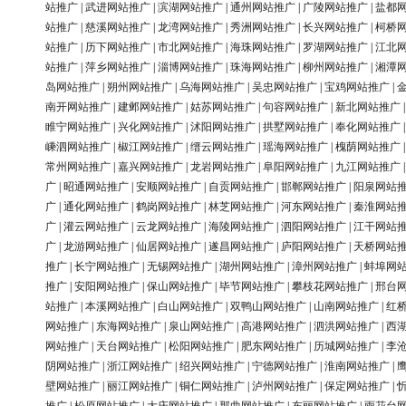
站推广
|
武进网站推广
|
滨湖网站推广
|
通州网站推广
|
广陵网站推广
|
盐都
站推广
|
慈溪网站推广
|
龙湾网站推广
|
秀洲网站推广
|
长兴网站推广
|
柯桥
站推广
|
历下网站推广
|
市北网站推广
|
海珠网站推广
|
罗湖网站推广
|
江北
站推广
|
萍乡网站推广
|
淄博网站推广
|
珠海网站推广
|
柳州网站推广
|
湘潭
岛网站推广
|
朔州网站推广
|
乌海网站推广
|
吴忠网站推广
|
宝鸡网站推广
|
南开网站推广
|
建邺网站推广
|
姑苏网站推广
|
句容网站推广
|
新北网站推广
睢宁网站推广
|
兴化网站推广
|
沭阳网站推广
|
拱墅网站推广
|
奉化网站推广
嵊泗网站推广
|
椒江网站推广
|
缙云网站推广
|
瑶海网站推广
|
槐荫网站推广
常州网站推广
|
嘉兴网站推广
|
龙岩网站推广
|
阜阳网站推广
|
九江网站推广
广
|
昭通网站推广
|
安顺网站推广
|
自贡网站推广
|
邯郸网站推广
|
阳泉网站
广
|
通化网站推广
|
鹤岗网站推广
|
林芝网站推广
|
河东网站推广
|
秦淮网站
广
|
灌云网站推广
|
云龙网站推广
|
海陵网站推广
|
泗阳网站推广
|
江干网站
广
|
龙游网站推广
|
仙居网站推广
|
遂昌网站推广
|
庐阳网站推广
|
天桥网站
推广
|
长宁网站推广
|
无锡网站推广
|
湖州网站推广
|
漳州网站推广
|
蚌埠网
推广
|
安阳网站推广
|
保山网站推广
|
毕节网站推广
|
攀枝花网站推广
|
邢台
站推广
|
本溪网站推广
|
白山网站推广
|
双鸭山网站推广
|
山南网站推广
|
红
网站推广
|
东海网站推广
|
泉山网站推广
|
高港网站推广
|
泗洪网站推广
|
西
网站推广
|
天台网站推广
|
松阳网站推广
|
肥东网站推广
|
历城网站推广
|
李
阴网站推广
|
浙江网站推广
|
绍兴网站推广
|
宁德网站推广
|
淮南网站推广
|
壁网站推广
|
丽江网站推广
|
铜仁网站推广
|
泸州网站推广
|
保定网站推广
|