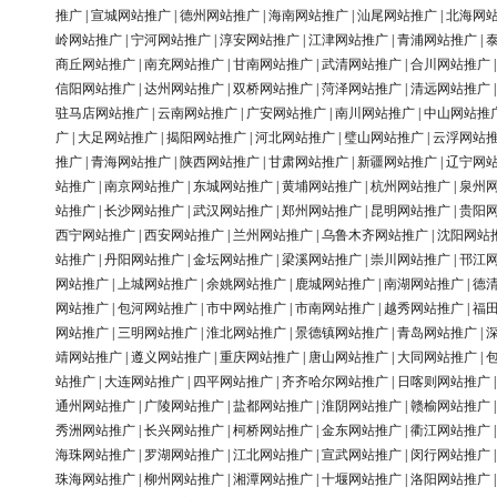
推广
|
宣城网站推广
|
德州网站推广
|
海南网站推广
|
汕尾网站推广
|
北海网
岭网站推广
|
宁河网站推广
|
淳安网站推广
|
江津网站推广
|
青浦网站推广
|
商丘网站推广
|
南充网站推广
|
甘南网站推广
|
武清网站推广
|
合川网站推广
信阳网站推广
|
达州网站推广
|
双桥网站推广
|
菏泽网站推广
|
清远网站推广
驻马店网站推广
|
云南网站推广
|
广安网站推广
|
南川网站推广
|
中山网站推
广
|
大足网站推广
|
揭阳网站推广
|
河北网站推广
|
璧山网站推广
|
云浮网站
推广
|
青海网站推广
|
陕西网站推广
|
甘肃网站推广
|
新疆网站推广
|
辽宁网
站推广
|
南京网站推广
|
东城网站推广
|
黄埔网站推广
|
杭州网站推广
|
泉州
站推广
|
长沙网站推广
|
武汉网站推广
|
郑州网站推广
|
昆明网站推广
|
贵阳
西宁网站推广
|
西安网站推广
|
兰州网站推广
|
乌鲁木齐网站推广
|
沈阳网站
站推广
|
丹阳网站推广
|
金坛网站推广
|
梁溪网站推广
|
崇川网站推广
|
邗江
网站推广
|
上城网站推广
|
余姚网站推广
|
鹿城网站推广
|
南湖网站推广
|
德
网站推广
|
包河网站推广
|
市中网站推广
|
市南网站推广
|
越秀网站推广
|
福
网站推广
|
三明网站推广
|
淮北网站推广
|
景德镇网站推广
|
青岛网站推广
|
靖网站推广
|
遵义网站推广
|
重庆网站推广
|
唐山网站推广
|
大同网站推广
|
站推广
|
大连网站推广
|
四平网站推广
|
齐齐哈尔网站推广
|
日喀则网站推广
通州网站推广
|
广陵网站推广
|
盐都网站推广
|
淮阴网站推广
|
赣榆网站推广
秀洲网站推广
|
长兴网站推广
|
柯桥网站推广
|
金东网站推广
|
衢江网站推广
海珠网站推广
|
罗湖网站推广
|
江北网站推广
|
宣武网站推广
|
闵行网站推广
珠海网站推广
|
柳州网站推广
|
湘潭网站推广
|
十堰网站推广
|
洛阳网站推广