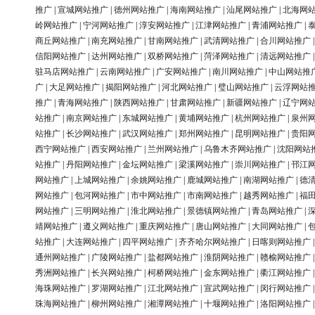
推广
|
宣城网站推广
|
德州网站推广
|
海南网站推广
|
汕尾网站推广
|
北海网
岭网站推广
|
宁河网站推广
|
淳安网站推广
|
江津网站推广
|
青浦网站推广
|
商丘网站推广
|
南充网站推广
|
甘南网站推广
|
武清网站推广
|
合川网站推广
信阳网站推广
|
达州网站推广
|
双桥网站推广
|
菏泽网站推广
|
清远网站推广
驻马店网站推广
|
云南网站推广
|
广安网站推广
|
南川网站推广
|
中山网站推
广
|
大足网站推广
|
揭阳网站推广
|
河北网站推广
|
璧山网站推广
|
云浮网站
推广
|
青海网站推广
|
陕西网站推广
|
甘肃网站推广
|
新疆网站推广
|
辽宁网
站推广
|
南京网站推广
|
东城网站推广
|
黄埔网站推广
|
杭州网站推广
|
泉州
站推广
|
长沙网站推广
|
武汉网站推广
|
郑州网站推广
|
昆明网站推广
|
贵阳
西宁网站推广
|
西安网站推广
|
兰州网站推广
|
乌鲁木齐网站推广
|
沈阳网站
站推广
|
丹阳网站推广
|
金坛网站推广
|
梁溪网站推广
|
崇川网站推广
|
邗江
网站推广
|
上城网站推广
|
余姚网站推广
|
鹿城网站推广
|
南湖网站推广
|
德
网站推广
|
包河网站推广
|
市中网站推广
|
市南网站推广
|
越秀网站推广
|
福
网站推广
|
三明网站推广
|
淮北网站推广
|
景德镇网站推广
|
青岛网站推广
|
靖网站推广
|
遵义网站推广
|
重庆网站推广
|
唐山网站推广
|
大同网站推广
|
站推广
|
大连网站推广
|
四平网站推广
|
齐齐哈尔网站推广
|
日喀则网站推广
通州网站推广
|
广陵网站推广
|
盐都网站推广
|
淮阴网站推广
|
赣榆网站推广
秀洲网站推广
|
长兴网站推广
|
柯桥网站推广
|
金东网站推广
|
衢江网站推广
海珠网站推广
|
罗湖网站推广
|
江北网站推广
|
宣武网站推广
|
闵行网站推广
珠海网站推广
|
柳州网站推广
|
湘潭网站推广
|
十堰网站推广
|
洛阳网站推广