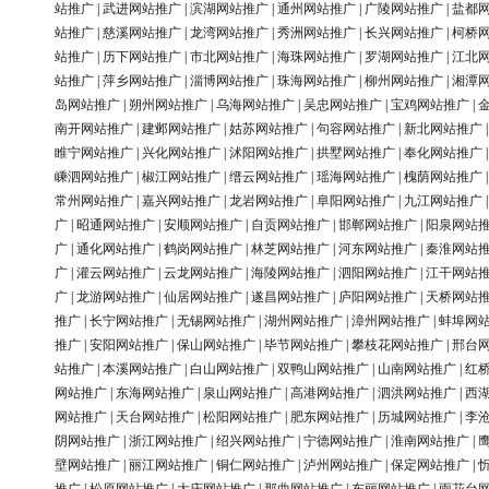
站推广
|
武进网站推广
|
滨湖网站推广
|
通州网站推广
|
广陵网站推广
|
盐都
站推广
|
慈溪网站推广
|
龙湾网站推广
|
秀洲网站推广
|
长兴网站推广
|
柯桥
站推广
|
历下网站推广
|
市北网站推广
|
海珠网站推广
|
罗湖网站推广
|
江北
站推广
|
萍乡网站推广
|
淄博网站推广
|
珠海网站推广
|
柳州网站推广
|
湘潭
岛网站推广
|
朔州网站推广
|
乌海网站推广
|
吴忠网站推广
|
宝鸡网站推广
|
南开网站推广
|
建邺网站推广
|
姑苏网站推广
|
句容网站推广
|
新北网站推广
睢宁网站推广
|
兴化网站推广
|
沭阳网站推广
|
拱墅网站推广
|
奉化网站推广
嵊泗网站推广
|
椒江网站推广
|
缙云网站推广
|
瑶海网站推广
|
槐荫网站推广
常州网站推广
|
嘉兴网站推广
|
龙岩网站推广
|
阜阳网站推广
|
九江网站推广
广
|
昭通网站推广
|
安顺网站推广
|
自贡网站推广
|
邯郸网站推广
|
阳泉网站
广
|
通化网站推广
|
鹤岗网站推广
|
林芝网站推广
|
河东网站推广
|
秦淮网站
广
|
灌云网站推广
|
云龙网站推广
|
海陵网站推广
|
泗阳网站推广
|
江干网站
广
|
龙游网站推广
|
仙居网站推广
|
遂昌网站推广
|
庐阳网站推广
|
天桥网站
推广
|
长宁网站推广
|
无锡网站推广
|
湖州网站推广
|
漳州网站推广
|
蚌埠网
推广
|
安阳网站推广
|
保山网站推广
|
毕节网站推广
|
攀枝花网站推广
|
邢台
站推广
|
本溪网站推广
|
白山网站推广
|
双鸭山网站推广
|
山南网站推广
|
红
网站推广
|
东海网站推广
|
泉山网站推广
|
高港网站推广
|
泗洪网站推广
|
西
网站推广
|
天台网站推广
|
松阳网站推广
|
肥东网站推广
|
历城网站推广
|
李
阴网站推广
|
浙江网站推广
|
绍兴网站推广
|
宁德网站推广
|
淮南网站推广
|
壁网站推广
|
丽江网站推广
|
铜仁网站推广
|
泸州网站推广
|
保定网站推广
|