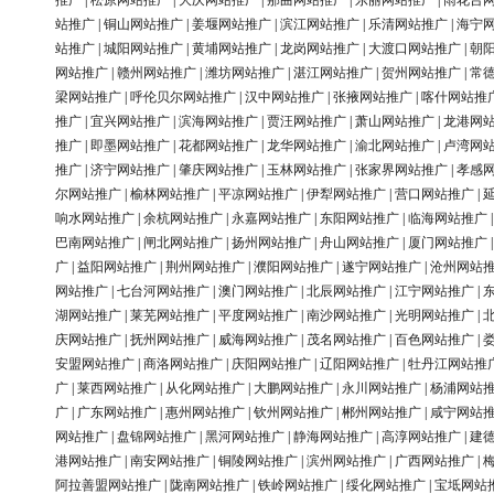
推广
|
松原网站推广
|
大庆网站推广
|
那曲网站推广
|
东丽网站推广
|
雨花台
站推广
|
铜山网站推广
|
姜堰网站推广
|
滨江网站推广
|
乐清网站推广
|
海宁
站推广
|
城阳网站推广
|
黄埔网站推广
|
龙岗网站推广
|
大渡口网站推广
|
朝
网站推广
|
赣州网站推广
|
潍坊网站推广
|
湛江网站推广
|
贺州网站推广
|
常
梁网站推广
|
呼伦贝尔网站推广
|
汉中网站推广
|
张掖网站推广
|
喀什网站推
推广
|
宜兴网站推广
|
滨海网站推广
|
贾汪网站推广
|
萧山网站推广
|
龙港网
推广
|
即墨网站推广
|
花都网站推广
|
龙华网站推广
|
渝北网站推广
|
卢湾网
推广
|
济宁网站推广
|
肇庆网站推广
|
玉林网站推广
|
张家界网站推广
|
孝感
尔网站推广
|
榆林网站推广
|
平凉网站推广
|
伊犁网站推广
|
营口网站推广
|
响水网站推广
|
余杭网站推广
|
永嘉网站推广
|
东阳网站推广
|
临海网站推广
巴南网站推广
|
闸北网站推广
|
扬州网站推广
|
舟山网站推广
|
厦门网站推广
广
|
益阳网站推广
|
荆州网站推广
|
濮阳网站推广
|
遂宁网站推广
|
沧州网站
网站推广
|
七台河网站推广
|
澳门网站推广
|
北辰网站推广
|
江宁网站推广
|
湖网站推广
|
莱芜网站推广
|
平度网站推广
|
南沙网站推广
|
光明网站推广
|
庆网站推广
|
抚州网站推广
|
威海网站推广
|
茂名网站推广
|
百色网站推广
|
安盟网站推广
|
商洛网站推广
|
庆阳网站推广
|
辽阳网站推广
|
牡丹江网站推
广
|
莱西网站推广
|
从化网站推广
|
大鹏网站推广
|
永川网站推广
|
杨浦网站
广
|
广东网站推广
|
惠州网站推广
|
钦州网站推广
|
郴州网站推广
|
咸宁网站
网站推广
|
盘锦网站推广
|
黑河网站推广
|
静海网站推广
|
高淳网站推广
|
建
港网站推广
|
南安网站推广
|
铜陵网站推广
|
滨州网站推广
|
广西网站推广
|
阿拉善盟网站推广
|
陇南网站推广
|
铁岭网站推广
|
绥化网站推广
|
宝坻网站