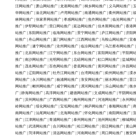
汪网站推广
|
萧山网站推广
|
龙港网站推广
|
桐乡网站推广
|
义乌网站推广
|
华网站推广
|
渝北网站推广
|
卢湾网站推广
|
南通网站推广
|
衢州网站推广
|
林网站推广
|
张家界网站推广
|
孝感网站推广
|
焦作网站推广
|
临沧网站推广
推广
|
伊犁网站推广
|
营口网站推广
|
延边网站推广
|
佳木斯网站推广
|
香港
站推广
|
东阳网站推广
|
临海网站推广
|
景宁网站推广
|
庐江网站推广
|
济阳
站推广
|
舟山网站推广
|
厦门网站推广
|
江西网站推广
|
马鞍山网站推广
|
宜
网站推广
|
遂宁网站推广
|
沧州网站推广
|
临汾网站推广
|
乌兰察布网站推广
推广
|
北辰网站推广
|
江宁网站推广
|
东台网站推广
|
富阳网站推广
|
平阳网
推广
|
南沙网站推广
|
光明网站推广
|
北碚网站推广
|
虹口网站推广
|
盐城网
推广
|
茂名网站推广
|
百色网站推广
|
娄底网站推广
|
黄冈网站推广
|
许昌网
站推广
|
辽阳网站推广
|
牡丹江网站推广
|
台湾网站推广
|
蓟州网站推广
|
溧
网站推广
|
永川网站推广
|
杨浦网站推广
|
淮安网站推广
|
丽水网站推广
|
晋
网站推广
|
郴州网站推广
|
咸宁网站推广
|
漯河网站推广
|
乐山网站推广
|
衡
广
|
静海网站推广
|
高淳网站推广
|
建德网站推广
|
文成网站推广
|
平阴网站
推广
|
滨州网站推广
|
广西网站推广
|
梅州网站推广
|
河池网站推广
|
永州网
岭网站推广
|
绥化网站推广
|
宝坻网站推广
|
桐庐网站推广
|
泰顺网站推广
|
南网站推广
|
汕尾网站推广
|
北海网站推广
|
怀化网站推广
|
南阳网站推广
|
推广
|
江津网站推广
|
青浦网站推广
|
泰州网站推广
|
池州网站推广
|
柳城网
站推广
|
武清网站推广
|
合川网站推广
|
松江网站推广
|
宿迁网站推广
|
黄山
站推广
|
菏泽网站推广
|
清远网站推广
|
河南网站推广
|
周口网站推广
|
雅安