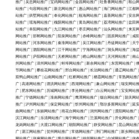
推广
|
吴忠网站推广
|
宝鸡网站推广
|
金昌网站推广
|
吐鲁番网站推广
|
鞍山
站推广
|
句容网站推广
|
新北网站推广
|
惠山网站推广
|
海门网站推广
|
江都
站推广
|
拱墅网站推广
|
奉化网站推广
|
瓯海网站推广
|
嘉善网站推广
|
安吉
站推广
|
瑶海网站推广
|
槐荫网站推广
|
黄岛网站推广
|
荔湾网站推广
|
盐田
站推广
|
阜阳网站推广
|
九江网站推广
|
枣庄网站推广
|
汕头网站推广
|
来宾
网站推广
|
邯郸网站推广
|
阳泉网站推广
|
赤峰网站推广
|
固原网站推广
|
咸
网站推广
|
河东网站推广
|
秦淮网站推广
|
吴江网站推广
|
丹徒网站推广
|
天
网站推广
|
泗阳网站推广
|
江干网站推广
|
宁海网站推广
|
洞头网站推广
|
海
网站推广
|
庐阳网站推广
|
天桥网站推广
|
崂山网站推广
|
天河网站推广
|
南
州网站推广
|
漳州网站推广
|
蚌埠网站推广
|
新余网站推广
|
东营网站推广
|
节网站推广
|
攀枝花网站推广
|
邢台网站推广
|
长治网站推广
|
通辽网站推广
双鸭山网站推广
|
山南网站推广
|
红桥网站推广
|
栖霞网站推广
|
常熟网站推
广
|
高港网站推广
|
泗洪网站推广
|
西湖网站推广
|
象山网站推广
|
瑞安网站
广
|
肥东网站推广
|
历城网站推广
|
李沧网站推广
|
白云网站推广
|
宝安网站
推广
|
宁德网站推广
|
淮南网站推广
|
鹰潭网站推广
|
烟台网站推广
|
韶关网
推广
|
泸州网站推广
|
保定网站推广
|
忻州网站推广
|
鄂尔多斯网站推广
|
延
曲网站推广
|
东丽网站推广
|
雨花台网站推广
|
润州网站推广
|
溧阳网站推广
滨江网站推广
|
乐清网站推广
|
海宁网站推广
|
兰溪网站推广
|
开化网站推广
龙岗网站推广
|
大渡口网站推广
|
朝阳网站推广
|
静安网站推广
|
昆山网站推
广
|
湛江网站推广
|
贺州网站推广
|
常德网站推广
|
荆门网站推广
|
新乡网站
网站推广
|
张掖网站推广
|
喀什网站推广
|
锦州网站推广
|
白城网站推广
|
伊